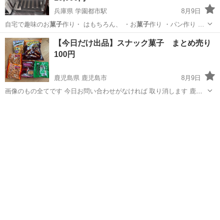
兵庫県 学園都市駅
8月9日
自宅で趣味のお
菓子
作り・ はもちろん、 ・お
菓子
作り ・パン作り …
兵庫
神戸市
学園都市駅
その他
【今日だけ出品】スナック菓子 まとめ売り
100円
鹿児島県 鹿児島市
8月9日
画像のもの全てです 今日お問い合わせがなければ 取り消します 鹿児
島市内のコンビニでお取引をお願いします
鹿児島
鹿児島市
食品
画像