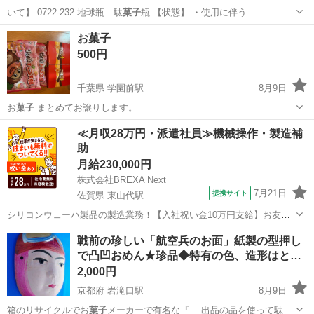
いて】 0722-232 地球瓶 駄
菓子
瓶 【状態】 ・使用に伴う…
神奈川
川崎市
インテリア雑貨/小物
駄菓子
お菓子
500円
千葉県 学園前駅
8月9日
お
菓子
まとめてお譲りします。
千葉
千葉市
学園前駅
食品
≪月収28万円・派遣社員≫機械操作・製造補
助
月給230,000円
株式会社BREXA Next
7月21日
提携サイト
佐賀県 東山代駅
シリコンウェーハ製品の製造業務！【入社祝い金10万円支給】お友達
やカップルとの応募OK◎年間休日129日＆休出なしでプライベート充
佐賀
伊万里市
東山代駅
その他
戦前の珍しい「航空兵のお面」紙製の型押し
実♪業務はクリーンルームで快適作業◎自社正社員登用制度あり★1食
で凸凹おめん★珍品◆特有の色、造形はと…
300円～の格安食堂あり！《佐...
2,000円
京都府 岩滝口駅
8月9日
箱のリサイクルでお
菓子
メーカーで有名な『… 出品の品を使って駄
菓