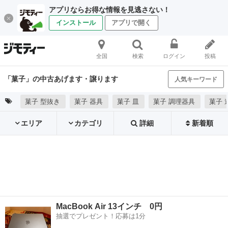
アプリならお得な情報を見逃さない！
インストール
アプリで開く
全国
検索
ログイン
投稿
「菓子」の中古あげます・譲ります
人気キーワード
菓子 型抜き
菓子 器具
菓子 皿
菓子 調理器具
菓子 
エリア
カテゴリ
詳細
新着順
MacBook Air 13インチ 0円
抽選でプレゼント！応募は1分