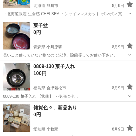
北海道 旭川市
8月9日
・北海道限定 生食感 CHELSEA ・シャインマスカット ボンボン 賞味
期限は写真でご確認お願いいたします。 ノークレーム・ノーリターン
北海道
旭川市
食品
シャインマスカット
菓子盆
でお願いいたします！！
0円
青森県 小川原駅
8月9日
長いこと使っていない物なので洗浄、除菌等してお使い下さい。
青森
十和田市
小川原駅
食器
0809-130 菓子入れ
100円
福島県 会津若松市
8月9日
0809-130
菓子
入れ 【状態】 ・使用に伴…
福島
会津若松市
食器
現地
雑貨色々、新品あり
0円
愛知県 小牧駅
8月9日