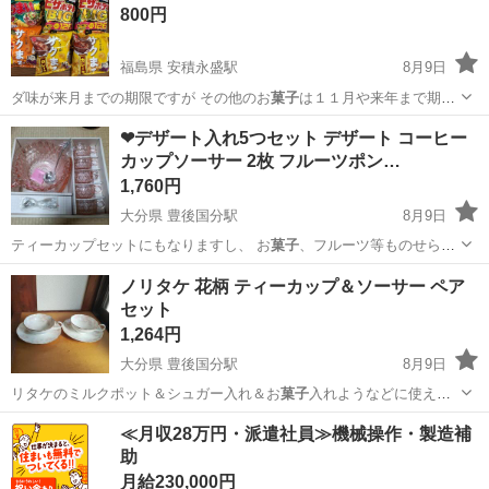
800円
福島県 安積永盛駅
8月9日
ダ味が来月までの期限ですが その他のお
菓子
は１１月や来年まで期限
があるものが あ…
福島
郡山市
安積永盛駅
食品
❤デザート入れ5つセット デザート コーヒー
カップソーサー 2枚 フルーツポン…
1,760円
大分県 豊後国分駅
8月9日
ティーカップセットにもなりますし、 お
菓子
、フルーツ等ものせられ
ます。 お客様が…
大分
大分市
豊後国分駅
食器
デザート
ノリタケ 花柄 ティーカップ＆ソーサー ペア
セット
1,264円
大分県 豊後国分駅
8月9日
リタケのミルクポット＆シュガー入れ＆お
菓子
入れようなどに使える
小皿も出品しており…
大分
大分市
豊後国分駅
食器
ノリタケ
≪月収28万円・派遣社員≫機械操作・製造補
助
月給230,000円