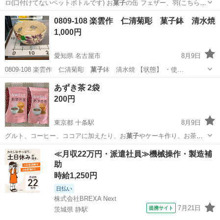
ロ(口付けてないペットボトルです) お
菓子
の缶 フェザー、羽(こちらの
缶は付きま…
愛知
小牧市
小牧駅
その他
0809-108 楽雲作 仁清菊彫 菓子鉢 清水焼
1,000円
愛知県 名古屋市
8月9日
0809-108 楽雲作 仁清菊彫
菓子
鉢 清水焼 【状態】 ・使…
愛知
名古屋市
食器
菓子
あずき茶 2袋
200円
東京都 十条駅
8月9日
グルト、コーヒー、ココアに加えたり、お
菓子
やケーキ作り、お茶漬
けや粥など、お料理…
東京
北区
十条駅
食品
あずき
≪月収22万円・派遣社員≫機械操作・製造補
助
時給1,250円
日払い
株式会社BREXA Next
7月21日
提携サイト
茨城県 静駅