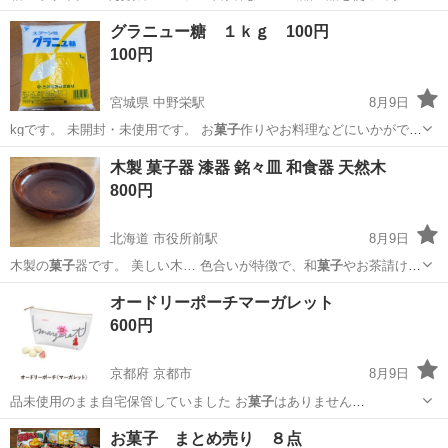
子
屋を再現してみまし… 昭和30年代風の駄
菓子
屋さん再現ほぼ完成…
京都
宮津市
岩滝口駅
おもちゃ
珍品
グラニュー糖 １ｋｇ 100円
100円
宮城県 中野栄駅
8月9日
kgです。 未開封・未使用です。 お
菓子
作りやお料理などにいかがでし
ょうか😊 …
宮城
仙台市
中野栄駅
食品
菓子
木製 菓子器 漆器 銘々皿 和食器 天然木
800円
北海道 市役所前駅
8月9日
木製の
菓子
器です。 美しい木… 色合いが特徴で、和
菓子
やお茶請けを
上品に…
北海道
函館市
市役所前駅
家庭用品
菓子
オードリーポーチマーガレット
600円
京都府 京都市
8月9日
品未使用のまま自宅保管していました お
菓子
はありません
AUDREY オードリ…
京都
京都市
バッグ
タルティン
お菓子 まとめ売り ８点