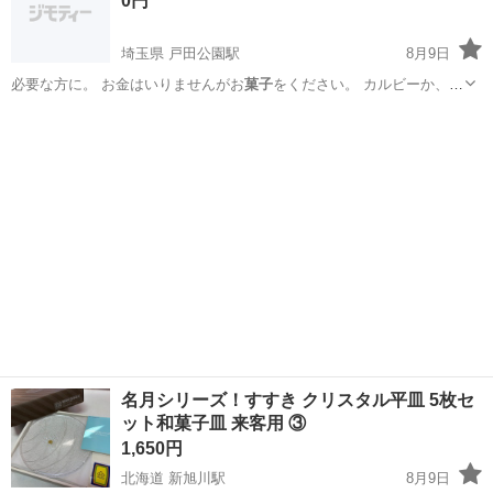
0円
埼玉県 戸田公園駅
8月9日
必要な方に。 お金はいりませんがお
菓子
をください。 カルビーか、湖
池屋のポ…
埼玉
戸田市
戸田公園駅
その他
緩衝材
名月シリーズ！すすき クリスタル平皿 5枚セ
ット和菓子皿 来客用 ③
1,650円
北海道 新旭川駅
8月9日