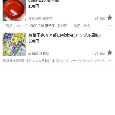
0809-236 菓子皿
100円
神奈川県 藤沢市
8月9日
【商品について】 0809-236
菓子
皿 【状態】 ・使用に伴う…
神奈川
藤沢市
食器
菓子
お菓子色々と経口補水液(アップル風味)
300円
高知県 枝川駅
8月9日
経口補水液OS-1(アップル風味) 1本 訳ありミレービスケット プチガレ
ット ブルボンプチうましおプレッツェル くら寿司限定アソートぶどう
高知
吾川郡
枝川駅
食品
経口補水液
▪️みかんグミ いの町のサニーアクシスもしくは 付近でのお取り引きで
お願い致します...