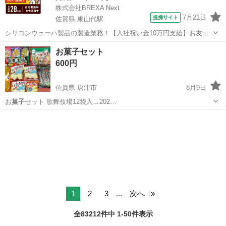
株式会社BREXA Next
7月21日
提携サイト
佐賀県 東山代駅
シリコンウェーハ製品の製造業務！【入社祝い金10万円支給】お友達
やカップルとの応募OK◎年間休日129日＆休出なしでプライベート充
佐賀
伊万里市
東山代駅
その他
お菓子セット
実♪業務はクリーンルームで快適作業◎自社正社員登用制度あり★1食
600円
300円～の格安食堂あり！《佐...
佐賀県 唐津市
8月9日
お
菓子
セット 歌舞伎場12袋入→202…
佐賀
唐津市
食品
1
2
3
...
次へ
全83212件中 1-50件表示