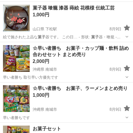
日128日★クリーンルーム内作業★マイカー通勤OK＆無料駐車場あり
茨城
常陸大宮市
静駅
その他
菓子器 喰籠 漆器 蒔絵 花模様 伝統工芸
★就業先食堂利用可！日払い制度あり！《茨城県常陸大宮市》 人気の
1,000円
工場のお仕事 ◇コネクタ製造工...
山口県 下松駅
8月9日
絵で施された上品な
菓子
器です。 この日… - 形状:
菓子
器・喰籠 -
意…
山口
下松市
下松駅
家庭用品
☆早い者勝ち お菓子・カップ麺・飲料 詰め
合わせセット まとめ売り
2,000円
沖縄県 南城市
8月9日
早い者勝ち 取引早い方優先です
沖縄
南城市
食品
カップ麺
☆早い者勝ち お菓子、ラーメンまとめ売り
1,000円
沖縄県 南城市
8月9日
早い者勝ちです
沖縄
南城市
食品
お菓子セット