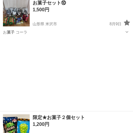
お菓子セット⑩
★就業先食堂利用可！日払い制度あり！《茨城県常陸大宮市》 人気の
1,500円
工場のお仕事 ◇コネクタ製造工...
山形県 米沢市
8月9日
お
菓子
コーラ
山形
米沢市
食品
セット
限定★お菓子２個セット
1,200円