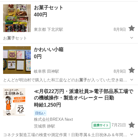
お菓子セット
400円
東京都 下北沢駅
8月9日
お
菓子
セット
東京
世田谷区
下北沢駅
食品
セット
かわいい小箱
0円
岐阜県 田神駅
8月9日
とんどが明治村で購入した和三盆などのお
菓子
が入っていた空き箱で
す。 一枚目左手前…
岐阜
岐阜市
田神駅
その他
≪月収22万円・派遣社員≫電子部品系工場で
の機械操作・製造オペレーター 日勤
時給1,250円
日払い
株式会社BREXA Next
7月21日
提携サイト
茨城県 静駅
コネクタ製造工場の検査や測定作業！日勤専属＆土日祝休み＆年間休