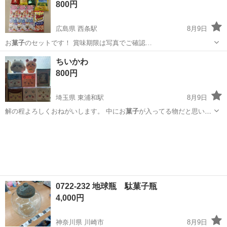
800円
広島県 西条駅
8月9日
お
菓子
のセットです！ 賞味期限は写真でご確認…
広島
東広島市
西条駅
食品
セット
ちいかわ
800円
埼玉県 東浦和駅
8月9日
解の程よろしくおねがいします。 中にお
菓子
が入ってる物だと思いま
すが、保存してた…
埼玉
川口市
東浦和駅
その他
0722-232 地球瓶 駄菓子瓶
4,000円
神奈川県 川崎市
8月9日