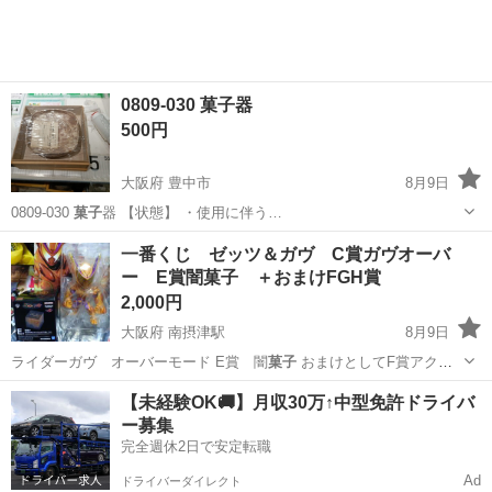
0809-030 菓子器
500円
大阪府 豊中市
8月9日
0809-030
菓子
器 【状態】 ・使用に伴う…
大阪
豊中市
食器
菓子
一番くじ ゼッツ＆ガヴ C賞ガヴオーバ
ー E賞闇菓子 ＋おまけFGH賞
2,000円
大阪府 南摂津駅
8月9日
ライダーガヴ オーバーモード E賞 闇
菓子
おまけとしてF賞アクリ
ルスタンド×…
大阪
摂津市
南摂津駅
フィギュア
【未経験OK🚚】月収30万↑中型免許ドライバ
ー募集
完全週休2日で安定転職
Ad
ドライバーダイレクト