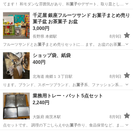
てます！ 和モダンな雰囲気があり、和
菓子
やデザート、取り皿として
もおすすめです…
北海道
旭川市
新旭川駅
食器
来客
千疋屋 銀座フルーツサンド お菓子まとめ売り
菓子盆 お茶菓子 お盆
3,000円
長野県 本郷駅
8月9日
フルーツサンドとお
菓子
まとめ売りセットに… ます。 お盆のお茶
菓子
にいかがでしょうか… ？ 梨恵夢のお
菓子
が賞味期限近くなっ…
長野
長野市
本郷駅
食品
ショップ袋、紙袋
400円
北海道 南郷１３丁目駅
8月9日
ります。ブランド、スポーツブランド、お
菓子
系、ファッション系、
などなど プロフィ…
北海道
札幌市
南郷１３丁目駅
その他
紙袋
業務用トレー・バット 5点セット
2,240円
大阪府 南茨木駅
8月9日
点セットです。 調理の下ごしらえやお
菓子
作り、食品保管など、まだ
まだお使いいた…
大阪
茨木市
南茨木駅
調理器具