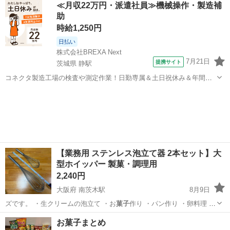
≪月収22万円・派遣社員≫機械操作・製造補
助
時給1,250円
日払い
株式会社BREXA Next
7月21日
提携サイト
茨城県 静駅
コネクタ製造工場の検査や測定作業！日勤専属＆土日祝休み＆年間休
日128日★クリーンルーム内作業★マイカー通勤OK＆無料駐車場あり
茨城
常陸大宮市
静駅
その他
★就業先食堂利用可！日払い制度あり！《茨城県常陸大宮市》 人気の
工場のお仕事 ◇コネクタ製造工...
【業務用 ステンレス泡立て器 2本セット】大
型ホイッパー 製菓・調理用
2,240円
大阪府 南茨木駅
8月9日
ズです。 ・生クリームの泡立て ・お
菓子
作り ・パン作り ・卵料理 ・
飲食店や…
大阪
茨木市
南茨木駅
調理器具
お菓子まとめ