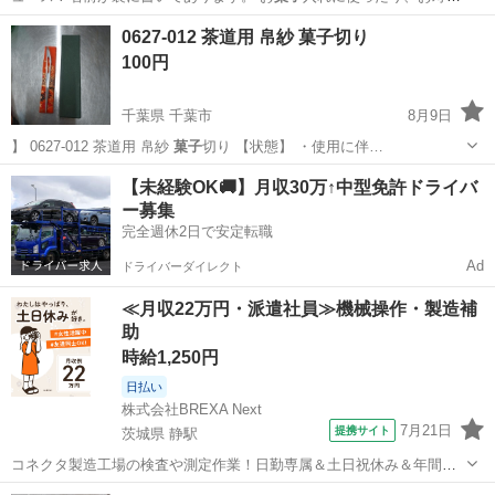
を並べたりして使…
大阪
枚方市
食器
0627-012 茶道用 帛紗 菓子切り
100円
千葉県 千葉市
8月9日
】 0627-012 茶道用 帛紗
菓子
切り 【状態】 ・使用に伴…
千葉
千葉市
インテリア雑貨/小物
帛紗
【未経験OK🚚】月収30万↑中型免許ドライバ
ー募集
完全週休2日で安定転職
Ad
ドライバーダイレクト
≪月収22万円・派遣社員≫機械操作・製造補
助
時給1,250円
日払い
株式会社BREXA Next
7月21日
提携サイト
茨城県 静駅
コネクタ製造工場の検査や測定作業！日勤専属＆土日祝休み＆年間休
日128日★クリーンルーム内作業★マイカー通勤OK＆無料駐車場あり
茨城
常陸大宮市
静駅
その他