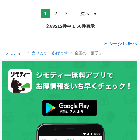
1
2
3
...
次へ
全83212件中 1-50件表示
ページTOPへ
ジモティー
売ります・あげます
全国の「菓子」