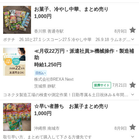
お菓子、冷やし中華、まとめ売り
1,000円
香川県 善通寺駅
8月9日
ポテチ 26.10と27.1 シスコーン27.5 冷やし中華 26.9.18 ラムネグミ
26.12.26 ミレービスケット26.11.1 さやえんどう 26.12 抹茶せんべ
香川
善通寺市
善通寺駅
食品
シスコーン
≪月収22万円・派遣社員≫機械操作・製造補
い 26.9.15 プチ27.03 かっぱえびせん...
助
時給1,250円
日払い
株式会社BREXA Next
7月21日
提携サイト
茨城県 静駅
コネクタ製造工場の検査や測定作業！日勤専属＆土日祝休み＆年間休
日128日★クリーンルーム内作業★マイカー通勤OK＆無料駐車場あり
茨城
常陸大宮市
静駅
その他
☆早い者勝ち お菓子まとめ売り
★就業先食堂利用可！日払い制度あり！《茨城県常陸大宮市》 人気の
1,000円
工場のお仕事 ◇コネクタ製造工...
沖縄県 南城市
8月9日
取引早い方、まとめて購入して下さる方優先です