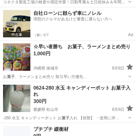
コネクタ製造工場の検査や測定作業！日勤専属＆土日祝休み＆年間休
日128日★クリーンルーム内作業★マイカー通勤OK＆無料駐車場あり
茨城
常陸大宮市
静駅
その他
自社ローンに頼らず車にノレル
★就業先食堂利用可！日払い制度あり！《茨城県常陸大宮市》 人気の
理想のクルマがあるけど審査に通らない方へ
工場のお仕事 ◇コネクタ製造工...
Ad
（株）ICT
☆早い者勝ち お菓子、ラーメンまとめ売り
1,000円
沖縄県 南城市
8月9日
お
菓子
、ラーメンまとめ売り 取引早い方優先…
沖縄
南城市
食品
0624-280 水玉 キャンディーポット お菓子入
れ
300円
愛媛県 松山市
8月9日
-280 水玉 キャンディーポット お
菓子
入れ 【状態】 ・使用に伴…
愛媛
松山市
インテリア雑貨/小物
現地
プチプチ 緩衝材