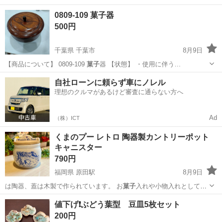
沖縄
南城市
食品
0809-109 菓子器
500円
千葉県 千葉市
8月9日
【商品について】 0809-109
菓子
器 【状態】 ・使用に伴う…
千葉
千葉市
食器
菓子
自社ローンに頼らず車にノレル
理想のクルマがあるけど審査に通らない方へ
Ad
（株）ICT
くまのプー レトロ 陶器製カントリーポット
キャニスター
790円
福岡県 原田駅
8月9日
は陶器、蓋は木製で作られています。 お
菓子
入れや小物入れとして使
用できるキャニス…
福岡
筑紫野市
原田駅
食器
キャニスター
値下げ❗️ぶどう葉型 豆皿5枚セット
200円