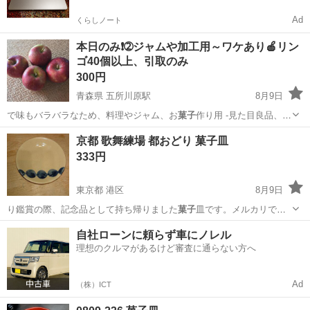
Ad
くらしノート
本日のみ❗➁ジャムや加工用～ワケあり🍎リン
ゴ40個以上、引取のみ
300円
青森県 五所川原駅
8月9日
で味もバラバラなため、料理やジャム、お
菓子
作り用 -見た目良品、
傷、色ムラなど…
青森
五所川原市
五所川原駅
食品
京都 歌舞練場 都おどり 菓子皿
333円
東京都 港区
8月9日
り鑑賞の際、記念品として持ち帰りました
菓子
皿です。メルカリでは
一枚1500～20…
東京
港区
食器
菓子
自社ローンに頼らず車にノレル
理想のクルマがあるけど審査に通らない方へ
Ad
（株）ICT