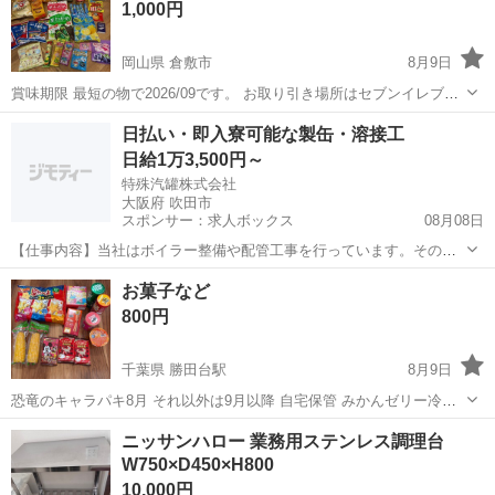
1,000円
岡山県 倉敷市
8月9日
賞味期限 最短の物で2026/09です。 お取り引き場所はセブンイレブン
倉敷新田店でお願い致します。
岡山
倉敷市
食品
日払い・即入寮可能な製缶・溶接工
日給1万3,500円～
特殊汽罐株式会社
大阪府 吹田市
スポンサー：求人ボックス
08月08日
【仕事内容】当社はボイラー整備や配管工事を行っています。その中
で必要な配管やボイラーの製缶作業(溶接・切断・架台等の製作)業務に
アルバイト・パート
お菓子など
当社工場内であたっていただきます。 工場は大阪府吹田市芳野町。御
800円
堂筋線の江坂駅からの徒歩圏内にあります...
千葉県 勝田台駅
8月9日
恐竜のキャラパキ8月 それ以外は9月以降 自宅保管 みかんゼリー冷蔵
庫入れてます ノークレームノーリターン
千葉
八千代市
勝田台駅
食品
ニッサンハロー 業務用ステンレス調理台
W750×D450×H800
10,000円