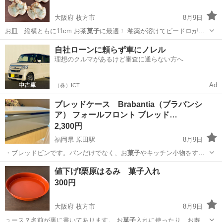
大阪府 枚方市
8月9日
お皿 縦横ともに11cm お茶
菓子
に最適！ 釉薬が溶けてビードロが綺
麗に…
大阪
枚方市
食器
自社ローンに頼らず車にノレル
理想のクルマがあるけど審査に通らない方へ
Ad
（株）ICT
ブレッドケース Brabantia（ブラバンシ
ア） フォールフロント ブレッド…
2,300円
福岡県 原田駅
8月9日
・ブレッドビンです。パンだけでなく、お
菓子
やキッチン小物をすっ
きりと隠して収納で…
福岡
筑紫野市
原田駅
収納家具
値下げ❗️栗原はるみ 菓子入れ
300円
大阪府 枚方市
8月9日
ュース？名前が裏に書いてあります。 お
菓子
入れに使ったり、お寿司