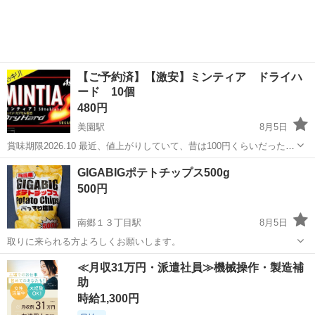
【ご予約済】【激安】ミンティア ドライハ
ード 10個
480円
美園駅
8月5日
賞味期限2026.10 最近、値上がりしていて、昔は100円くらいだったの
に近所のラルズに行ったら、1個125円もしてびっくりしました 毎月た
北海道
札幌市
美園駅
食品
GIGABIGポテトチップス500g
くさん消費する方、眠気覚ましや気分転換、ダイエットしたい方な
500円
ど、なるべく安く購...
南郷１３丁目駅
8月5日
取りに来られる方よろしくお願いします。
北海道
札幌市
南郷１３丁目駅
食品
≪月収31万円・派遣社員≫機械操作・製造補
助
時給1,300円