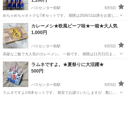
1,100円
バスセンター前駅
8月5日
めちゃめちゃオトクな7本セットです。 期限は2026/11以降をお渡しし
ます
北海道
札幌市
バスセンター前駅
食品
レッドブル
カレーメシ★欧風ビーフ味★一箱★大人気
1,000円
バスセンター前駅
8月5日
高級なご飯で大人気のカレーメシ。 一箱です。 期限は11月21日まで
あります。
北海道
札幌市
バスセンター前駅
食品
期限
ラムネですよ。★夏祭りに大活躍★
500円
バスセンター前駅
8月5日
ラムネですよの6本セットです。 格安でお譲りいたしますが、数に限
りがありますのでご注意ください 期限は2026/11月です
北海道
札幌市
バスセンター前駅
食品