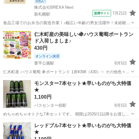
日払い
株式会社BREXA Next
7月21日
提携サイト
新札幌駅
食品工場でのお弁当の製造作業！♪幅広い年齢の男女活躍中！未経験活
躍中♪日払い制度あり◎働きやすい空調完備♪車・バイク・自転車通勤
北海道
札幌市
新札幌駅
その他
仁木町産の美味しい🍇ハウス葡萄ポートラン
可！安心の社会保険完備！駅から無料送迎あり◎《北海道札幌市厚別
ド入荷しましま♪
区》 人気の工場のお仕事 【お弁...
430円
オンライン決済
豊平公園駅
8月5日
仁木町産 ハウス葡萄 🍇ポートランド 1房¥398（430）✨ その他色々な
オススメ果物取扱してます😊 お気軽にお問い合わせください♪ お盆ウ
北海道
札幌市
豊平公園駅
食品
ハウス
モンスター7本セット★早いものがち大特価
ィーク営業時間や連休でお休み変更ありますので宜しくお願いします
★
🙇‍♀️ 予約...
1,100円
バスセンター前駅
8月5日
めちゃめちゃオトクな7本セットです。 期限は2026/11以降をお渡しし
ます
北海道
札幌市
バスセンター前駅
食品
モンスター
レッドブル7本セット★早いものがち大特価
★