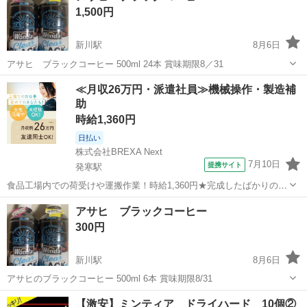
1,500円
新川駅
8月6日
アサヒ ブラックコーヒー 500ml 24本 賞味期限8／31
北海道
札幌市
新川駅
食品
アサヒ
≪月収26万円・派遣社員≫機械操作・製造補
助
時給1,360円
日払い
株式会社BREXA Next
7月10日
提携サイト
発寒駅
食品工場内での荷受けや運搬作業！時給1,360円★完成したばかりの新
しい工場での勤務◎空調完備で1年中快適作業★日払い制度あり！マイ
北海道
札幌市
発寒駅
その他
アサヒ ブラックコーヒー
カー通勤可！工場敷地内無料駐車場あり！休出ほぼなし！《北海道札
300円
幌市手稲区》 人気の工場のお...
新川駅
8月6日
アサヒのブラックコーヒー 500ml 6本 賞味期限8/31
北海道
札幌市
新川駅
食品
【激安】ミンティア ドライハード 10個②