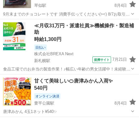
琴似駅
8月4日
9月末までのチョコレートです 消費手伝ってください(><) 8/7お取引で
きる方優先でお取引させていただきます🙇‍♀️ ・神戸ショコラ 芳醇カカ
北海道
札幌市
琴似駅
食品
チョコレート
≪月収31万円・派遣社員≫機械操作・製造補
オ 2026.09 1袋200円 9袋あります 地下鉄琴似駅付近...
助
時給1,300円
日払い
株式会社BREXA Next
7月21日
提携サイト
新札幌駅
食品工場でのお弁当の製造作業！♪幅広い年齢の男女活躍中！未経験活
躍中♪日払い制度あり◎働きやすい空調完備♪車・バイク・自転車通勤
北海道
札幌市
新札幌駅
その他
甘くて美味しい🍊唐津みかん入荷✨
可！安心の社会保険完備！駅から無料送迎あり◎《北海道札幌市厚別
540円
区》 人気の工場のお仕事 【お弁...
オンライン決済
豊平公園駅
8月4日
唐津みかん 4玉1ネット¥540✨
北海道
札幌市
豊平公園駅
食品