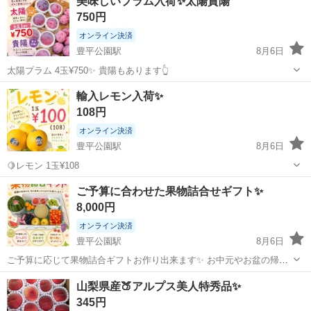
美味しいプラム入荷✨太陽貴陽
750円
オンライン決済
豊平公園駅
8月6日
太陽プラム 4玉¥750✨ 貴陽もあります👆
北海道
札幌市
豊平公園駅
食品
輸入レモン入荷✨
108円
オンライン決済
豊平公園駅
8月6日
🍋レモン 1玉¥108
北海道
札幌市
豊平公園駅
食品
レモン
ご予算に合わせた果物詰合せギフト✨
8,000円
オンライン決済
豊平公園駅
8月6日
ご予算に応じて果物詰合ギフトお作り出来ます✨ お中元やお盆の帰省
の際の手土産などお気軽にご相談下さい🤗 ⚠️さくらんぼだけ今入荷終
北海道
札幌市
豊平公園駅
食品
山梨県産🍑アルプス美人特秀品✨
わっています🙇‍♀️
345円