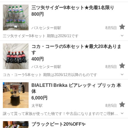
躍中♪日払い制度あり◎働きやすい空調完備♪車・バイク・自転車通勤
北海道
札幌市
新札幌駅
その他
三ツ矢サイダー9本セット★先着1名限り
可！安心の社会保険完備！駅から無料送迎あり◎《北海道札幌市厚別
800円
区》 人気の工場のお仕事 【お弁...
バスセンター前駅
8月5日
三ツ矢サイダー9本セット 期限は2026/11です
北海道
札幌市
バスセンター前駅
食品
三ツ矢サイダー
コカ・コーラの5本セット★最大20本ありま
す
400円
バスセンター前駅
8月5日
コカ・コーラ5本セット 期限は2026/12月以降のものです
北海道
札幌市
バスセンター前駅
食品
セット
BIALETTI Brikka ビアレッティ ブリッカ 本
体
6,000円
太平駅
8月5日
譲って貰って家族が使ってた物です！中古品になりますのでご理解下
さい。あまり質問されてもわかりませんので宜しくお願いします！画
北海道
札幌市
太平駅
食品
ブリッカ
ブラックビート20%OFF✨
像判断で！クレマの乗った濃厚なエスプレッソを楽しめる、特殊バル