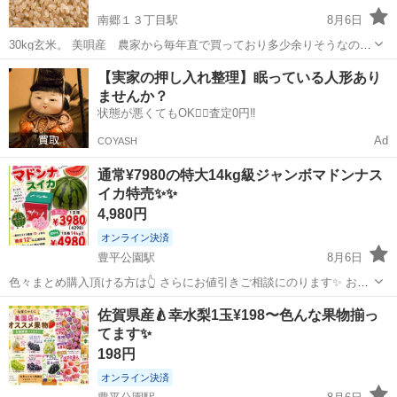
南郷１３丁目駅
8月6日
30kg玄米。 美唄産 農家から毎年直で買っており多少余りそうなので
ほしいかたご連絡下さい。 15kg、5kg、10kgご相談下さい。 dcm等の
北海道
札幌市
南郷１３丁目駅
食品
ななつぼし
【実家の押し入れ整理】眠っている人形あり
コイン精米機で精米すれば白米になりますよ。 500円程度 自分好み
ませんか？
の磨き率...
状態が悪くてもOK🙆‍♀️査定0円‼️
Ad
COYASH
通常¥7980の特大14kg級ジャンボマドンナス
イカ特売✨✨
4,980円
オンライン決済
豊平公園駅
8月6日
色々まとめ購入頂ける方は👆 さらにお値引きご相談にのります✨ お気
軽に声かけください🤗
北海道
札幌市
豊平公園駅
食品
特大
佐賀県産🍐幸水梨1玉¥198〜色んな果物揃っ
てます✨
198円
オンライン決済