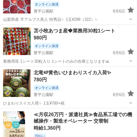
オンライン決済
豊平公園駅
8月6日
山梨県産 🍑アルプス美人 特秀品✨ 1玉¥298（322）✨
北海道
札幌市
豊平公園駅
食品
苫小牧あつま産🍓業務用30粒1シート
980円
オンライン決済
豊平公園駅
8月6日
業務用苺 1シート30粒入り 1シートのみの在庫となります🙏
北海道
札幌市
豊平公園駅
食品
業務用
北竜🍉黄色いひまわりスイカ入荷✨
780円
オンライン決済
豊平公園駅
8月6日
ひまわりスイカ入荷✨ 1玉¥780+税
北海道
札幌市
豊平公園駅
食品
≪月収26万円・派遣社員≫食品系工場での機
械操作・製造オペレーター 交替制
時給1,360円
日払い