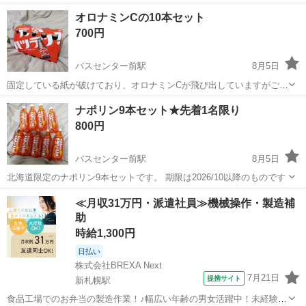
オロナミンCの10本セット
700円
バスセンター前駅
8月5日
固定している紙が破けており、オロナミンCが飛び出していますがご了
承ください。 格安でお譲りいたしますが、数に限りがありますのでご
北海道
札幌市
バスセンター前駅
食品
オロナミンC
ナポリン9本セット★先着1名限り
注意ください 期限は来年以降です
800円
バスセンター前駅
8月5日
北海道限定のナポリン9本セットです。 期限は2026/10以降のものです
北海道
札幌市
バスセンター前駅
食品
セット
≪月収31万円・派遣社員≫機械操作・製造補
助
時給1,300円
日払い
株式会社BREXA Next
7月21日
提携サイト
新札幌駅
食品工場でのお弁当の製造作業！♪幅広い年齢の男女活躍中！未経験活