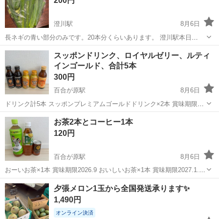
200円
澄川駅
8月6日
長ネギの青い部分のみです。20本分くらいあります。 澄川駅本日
15:30頃来られる方。 仕事中なので返信遅くなりますがよろしくお願
北海道
札幌市
澄川駅
食品
スッポンドリンク、ロイヤルゼリー、ルティ
いします。
インゴールド、合計5本
300円
百合が原駅
8月6日
ドリンク計5本 スッポンプレミアムゴールドドリンク×2本 賞味期限
2027.6.5と2027.8.25 ルテインゴールドドリンク×1本 賞味期限
北海道
札幌市
百合が原駅
食品
お茶2本とコーヒー1本
2027.4.3 生ロイヤルゼリー×2本 賞味期限2027.2 お試...
120円
百合が原駅
8月6日
おーいお茶×1本 賞味期限2026.9 おいしいお茶×1本 賞味期限2027.1.10
ジョージアオリジナル 賞味期限2026.9×1本 自宅保管品で気にならな
北海道
札幌市
百合が原駅
食品
お茶
夕張メロン1玉から全国発送承ります✨
い方、お取引きお願い致します。
1,490円
オンライン決済