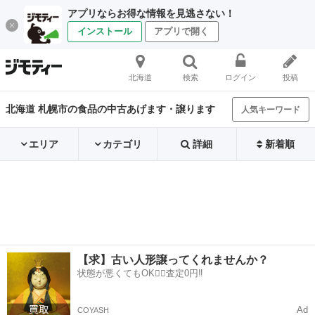
アプリならお得な情報を見逃さない！
インストール
アプリで開く
北海道
検索
ログイン
投稿
北海道 札幌市の食品の中古あげます・譲ります
人気キーワード
エリア
カテゴリ
詳細
新着順
【求】古い人形譲ってくれませんか？
状態が悪くてもOK🙆‍♀️査定0円‼️
Ad
COYASH