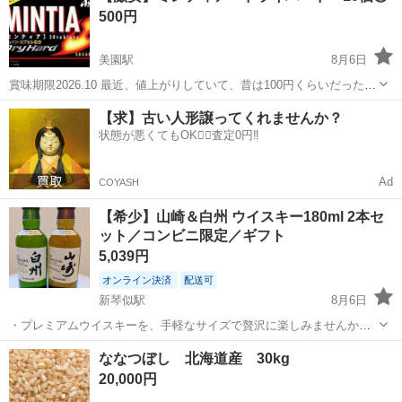
500円
美園駅
8月6日
賞味期限2026.10 最近、値上がりしていて、昔は100円くらいだったの
に近所のラルズに行ったら、1個125円もしてびっくりしました 毎月た
北海道
札幌市
美園駅
食品
ミンティア
【求】古い人形譲ってくれませんか？
くさん消費する方、眠気覚ましや気分転換、ダイエットしたい方な
状態が悪くてもOK🙆‍♀️査定0円‼️
ど、なるべく安く...
Ad
COYASH
【希少】山崎＆白州 ウイスキー180ml 2本セ
ット／コンビニ限定／ギフト
5,039円
オンライン決済
配送可
新琴似駅
8月6日
・プレミアムウイスキーを、手軽なサイズで贅沢に楽しみませんか？
・サントリーの誇るシングルモルト「山崎」と「白州」を、それぞれ
北海道
札幌市
新琴似駅
食品
シングルモルト
ななつぼし 北海道産 30kg
180mlのミニボトルでお届けします！ --- セット内容 ・山崎 シングル
20,000円
モルト ウイスキー 1...