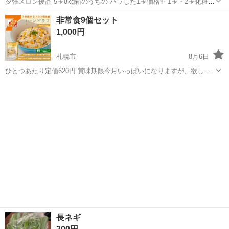
夕張メロン優品 5玉8kg箱のうちの バラした1玉価格✨ 1玉・2玉化粧箱
¥300にて別途お付け出来ます お中元やお盆の御使い物・即日発送、全
北海道
札幌市
豊平公園駅
食品
バラ
非常食9個セット
国発送承ってますご相談ください✨
1,000円
札幌市
8月6日
ひとつあたり定価620円 賞味期限今月いっぱいになりますが、欲しい
方にお譲りします。 白石区中央のびっくりドンキーまで取りに来てい
北海道
札幌市
食品
ただける方、ご連絡お待ちしてます。
長ネギ