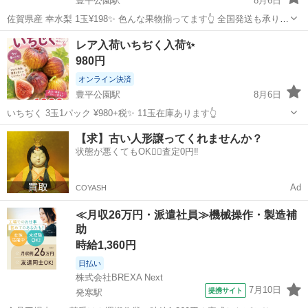
豊平公園駅
8月6日
佐賀県産 幸水梨 1玉¥198✨ 色んな果物揃ってます👆 全国発送も承りま
すのでお気軽にご相談下さい☺️
北海道
札幌市
豊平公園駅
食品
レア入荷いちぢく入荷✨
980円
オンライン決済
豊平公園駅
8月6日
いちぢく 3玉1パック ¥980+税✨ 11玉在庫あります👆
北海道
札幌市
豊平公園駅
食品
【求】古い人形譲ってくれませんか？
状態が悪くてもOK🙆‍♀️査定0円‼️
Ad
COYASH
≪月収26万円・派遣社員≫機械操作・製造補
助
時給1,360円
日払い
株式会社BREXA Next
7月10日
提携サイト
発寒駅