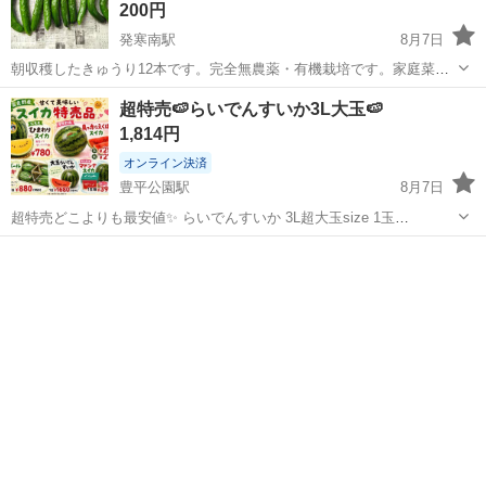
200円
発寒南駅
8月7日
朝収穫したきゅうり12本です。完全無農薬・有機栽培です。家庭菜園
で穫れたものなので、食べるには問題ありませんが、キュウリはサイ
北海道
札幌市
発寒南駅
食品
きゅうり
超特売🍉らいでんすいか3L大玉🍉
ズや形の悪いものもあります。素人が作ったものなので、ご了承いた
1,814円
だける方にお願いします。収穫後すぐに...
オンライン決済
豊平公園駅
8月7日
超特売どこよりも最安値✨ らいでんすいか 3L超大玉size 1玉
¥1680（税込1814）🉐✨✨ 在庫限り売り切れ次第終了となります〜 そ
北海道
札幌市
豊平公園駅
食品
らい
の他色んなオススメ果物揃ってます♪ お中元対応・ギフト対応・御使
い物・お盆の帰省の...