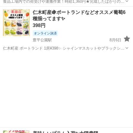
食品工場内での荷受けや運搬作業！時給1,360円★完成したばかりの新
しい工場での勤務◎空調完備で1年中快適作業★日払い制度あり！マイ
北海道
札幌市
発寒駅
その他
仁木町産🍇ポートランドなどオススメ葡萄6
カー通勤可！工場敷地内無料駐車場あり！休出ほぼなし！《北海道札
種揃ってます✨
幌市手稲区》 人気の工場のお...
398円
オンライン決済
豊平公園駅
8月6日
仁木町産 ポートランド 1房¥398✨ シャインマスカットやブラックシャ
インマスカットなど色んな葡萄揃ってます👆 全国発送も承ります✨
北海道
札幌市
豊平公園駅
食品
シャインマスカット