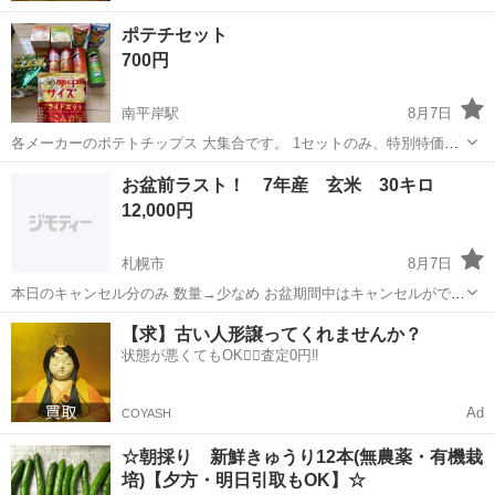
ポテチセット
700円
南平岸駅
8月7日
各メーカーのポテトチップス 大集合です。 1セットのみ、特別特価で
す。 よろしくお願いします
北海道
札幌市
南平岸駅
食品
ポテチ
お盆前ラスト！ 7年産 玄米 30キロ
12,000円
札幌市
8月7日
本日のキャンセル分のみ 数量→少なめ お盆期間中はキャンセルがでな
いため 在庫はありません。 期間→8日〜16日 レスポンス早い方でよろ
北海道
札幌市
食品
お盆
【求】古い人形譲ってくれませんか？
しくお願いします 複数購入の場合は値引きができる場合があります。
状態が悪くてもOK🙆‍♀️査定0円‼️
本日もよろしくお願...
Ad
COYASH
☆朝採り 新鮮きゅうり12本(無農薬・有機栽
培)【夕方・明日引取もOK】☆