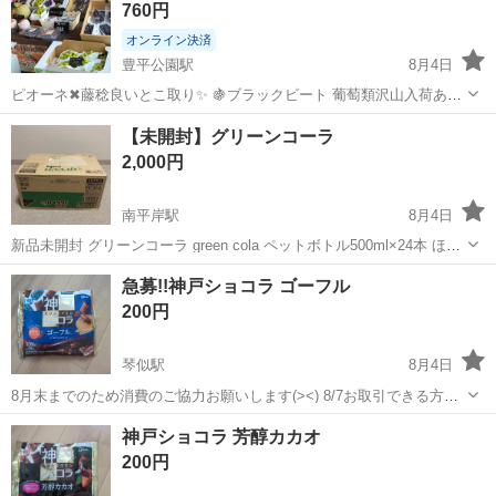
760円
ブ搭載の直火式コーヒーメーカーです、
オンライン決済
豊平公園駅
8月4日
ピオーネ✖︎藤稔良いとこ取り✨ 🍇ブラックビート 葡萄類沢山入荷あり
ましたのでお値下げしました！ 1房価格となります✨
北海道
札幌市
豊平公園駅
食品
巨峰
【未開封】グリーンコーラ
2,000円
南平岸駅
8月4日
新品未開封 グリーンコーラ green cola ペットボトル500ml×24本 ほぼ
毎日20時に豊平区平岸の自宅前に来て頂ければ最短即日お渡し可能 豊
北海道
札幌市
南平岸駅
食品
急募!!神戸ショコラ ゴーフル
平区内は無料でお届けします。 ジュース コカコーラ サントリー ア...
200円
琴似駅
8月4日
8月末までのため消費のご協力お願いします(><) 8/7お取引できる方優
先でお取引させていただきます🙇‍♀️ ・神戸ショコラ ゴーフル 2026.08 1
北海道
札幌市
琴似駅
食品
付近
神戸ショコラ 芳醇カカオ
袋200円 9袋あります 地下鉄琴似駅付近まで来れる方...
200円