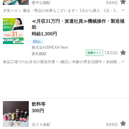
豊平公園駅
8月6日
夕張メロン 優品・秀品の在庫もございます✨ 1玉から購入・1玉・2玉
箱ご用意もありますので全国発送承ります✨ 北海道産スイートコーン
北海道
札幌市
豊平公園駅
食品
≪月収31万円・派遣社員≫機械操作・製造補
との発送が大変好評です👆 ご相談お問い合わせください🤗
助
時給1,300円
日払い
株式会社BREXA Next
7月21日
提携サイト
新札幌駅
食品工場でのお弁当の製造作業！♪幅広い年齢の男女活躍中！未経験活
躍中♪日払い制度あり◎働きやすい空調完備♪車・バイク・自転車通勤
北海道
札幌市
新札幌駅
その他
可！安心の社会保険完備！駅から無料送迎あり◎《北海道札幌市厚別
区》 人気の工場のお仕事 【お弁...
飲料等
300円
北３４条駅
8月6日