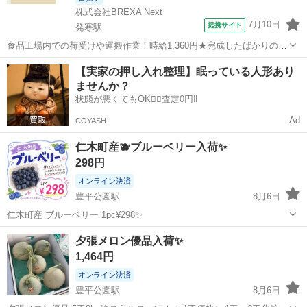
株式会社BREXA Next
7月10日
提携サイト
発寒駅
食品工場内での荷受けや運搬作業！時給1,360円★完成したばかりの新
しい工場での勤務◎空調完備で1年中快適作業★日払い制度あり！マイ
北海道
札幌市
発寒駅
その他
【実家の押し入れ整理】眠っている人形あり
カー通勤可！工場敷地内無料駐車場あり！休出ほぼなし！《北海道札
ませんか？
幌市手稲区》 人気の工場のお...
状態が悪くてもOK🙆‍♀️査定0円‼️
Ad
COYASH
仁木町産🫐ブルーベリー入荷✨
298円
オンライン決済
豊平公園駅
8月6日
仁木町産 ブルーベリー 1pc¥298✨
北海道
札幌市
豊平公園駅
食品
ブルーベリー
夕張メロン優品入荷✨
1,464円
オンライン決済
豊平公園駅
8月6日