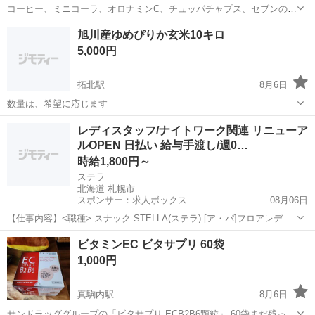
コーヒー、ミニコーラ、オロナミンC、チュッパチャプス、セブンのメ
ープルシロップになります。 取りに来ていただける方お願い致しま
北海道
札幌市
北３４条駅
食品
旭川産ゆめぴりか玄米10キロ
す。
5,000円
拓北駅
8月6日
数量は、希望に応じます
北海道
札幌市
拓北駅
食品
ゆめぴりか
レディスタッフ/ナイトワーク関連 リニューア
ルOPEN 日払い 給与手渡し/週0…
時給1,800円～
ステラ
北海道 札幌市
スポンサー：求人ボックス
08月06日
【仕事内容】<職種> スナック STELLA(ステラ) [ア・パ]フロアレデ
ィ・カウンターレディ(ナイトワーク系)、ガールズバー・キャバクラ・
アルバイト・パート
ビタミンEC ビタサプリ 60袋
スナックその他(ナイトワーク系) <雇用形態> アルバイト・パート <給
1,000円
与> [ア・パ]...
真駒内駅
8月6日
サンドラッググループの「ビタサプリ ECB2B6顆粒」 60袋まだ残って