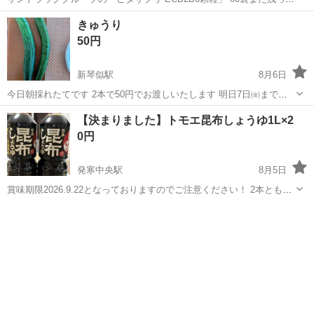
ます シミ、そばかす、手足の冷え、肩こりの緩和を目的とした天然型
北海道
札幌市
真駒内駅
食品
きゅうり
ビタミンE配合の製品です。 顆粒タイプの個包装になっているため持
50円
ち運びに便利です。...
新琴似駅
8月6日
今日朝採れたてです 2本で50円でお渡しいたします 明日7日㈮までの
限定でお願いします
北海道
札幌市
新琴似駅
食品
きゅうり
【決まりました】トモエ昆布しょうゆ1L×2
0円
発寒中央駅
8月5日
賞味期限2026.9.22となっておりますのでご注意ください！ 2本とも未
開封です。 お正月に頂きましたが、家の醤油がなくならず、賞味期限
北海道
札幌市
発寒中央駅
食品
醤油
が差し迫ってしまいました。 取りに来てくれる方、よろしくお願いし
ます。