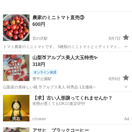
農家のミニトマト直売③
600円
宮の沢駅
8月7日
トマト農家のミニトマトです。 5種類のミニトマトとミディトマトの
混合です 形は不揃い ほんの少しだけキズもありだけど 完熟で甘くて
北海道
札幌市
宮の沢駅
食品
ミニトマト
山梨🍑アルプス美人大玉特売✨
とっても美味しいです ここしばらくの好天で特に美味しくなっていま
318円
す 収穫後に札幌まで持ち...
オンライン決済
豊平公園駅
8月6日
山梨産の美味しい桃 🍑アルプス美人 特秀品 1玉価格✨
北海道
札幌市
豊平公園駅
食品
【求】古い人形譲ってくれませんか？
状態が悪くてもOK🙆‍♀️査定0円‼️
Ad
COYASH
アサヒ ブラックコーヒー