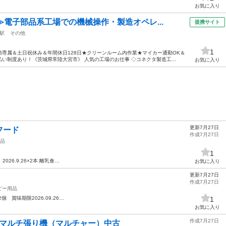
お気に入り
≫電子部品系工場での機械操作・製造オペレ...
提携サイト
駅
その他
1
専属＆土日祝休み＆年間休日128日★クリーンルーム内作業★マイカー通勤OK＆
い制度あり！《茨城県常陸大宮市》 人気の工場のお仕事 ◇コネクタ製造工...
お気に入り
更新7月27日
フード
作成7月27日
品
1
2026.9.26×2本 離乳食…
お気に入り
更新7月27日
作成7月27日
ビー用品
2個 賞味期限2026.09.26…
1
お気に入り
作成7月27日
機用 マルチ張り機（マルチャー）中古