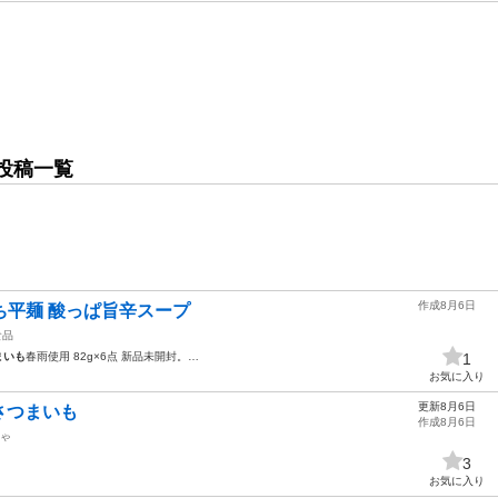
投稿一覧
作成8月6日
ち平麺 酸っぱ旨辛スープ
食品
まいも
春雨使用 82g×6点 新品未開封。…
1
お気に入り
更新8月6日
さつまいも
作成8月6日
ゃ
3
お気に入り