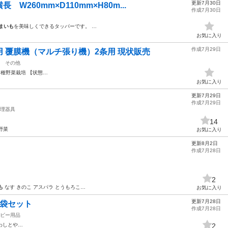
更新7月30日
260mm×D110mm×H80m...
作成7月30日
まいも
を美味しくできるタッパーです。 …
お気に入り
作成7月29日
 覆膜機（マルチ張り機）2条用 現状販売
その他
各種野菜栽培 【状態…
お気に入り
更新7月29日
作成7月29日
理器具
14
野菜
お気に入り
更新8月2日
作成7月28日
2
も
なす きのこ アスパラ とうもろこ…
お気に入り
更新7月28日
8袋セット
作成7月28日
ビー用品
わしとや…
2