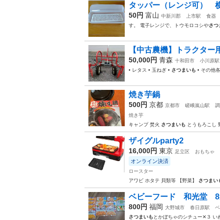
タッパー（レンジ可） 横長 W
50円
富山
中新川郡
上市駅
食器
す。 電子レンジで、トウモロコシや
さつ
【中古農機】トラクター用
50,000円
青森
十和田市
小川原駅
• レタス • 玉ねぎ •
さつまいも
• その他
焼き芋鍋
500円
京都
京都市
嵯峨嵐山駅
調
焼き芋
キャンプ 焚火
さつまいも
とうもろこし 
ザイグルparty2
16,000円
東京
足立区
おもちゃ
オンライン決済
ロースター
アワビ ホタテ 貝類等 【野菜】
さつまい
ベビーフード 和光堂 
800円
福岡
大野城市
春日原駅
ベ
さつまいも
とかぼちゃのシチュー✕３ い