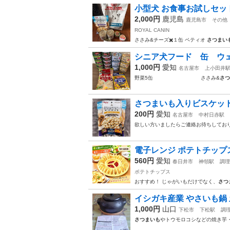
小型犬 お食事お試しセッ
2,000円
鹿児島
鹿児島市
その他
ROYAL CANIN
ささみ&チーズ✖️１缶 ペティオ
さつまい
シニア犬フード 缶 ウ
1,000円
愛知
名古屋市
上小田井
野菜5缶 ささみ&
さつ
さつまいも入りビスケッ
200円
愛知
名古屋市
中村日赤駅
欲しい方いましたらご連絡お待ちしておりま
電子レンジ ポテトチップ
560円
愛知
春日井市
神領駅
調理
ポテトチップス
おすすめ！ じゃがいもだけでなく、
さつ
イシガキ産業 やさいも鍋 
1,000円
山口
下松市
下松駅
調
さつまいも
やトウモロコシなどの焼き芋