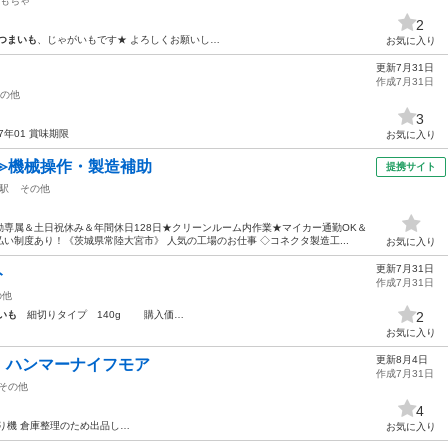
もちゃ
2
つまいも
、じゃがいもです★ よろしくお願いし…
お気に入り
更新7月31日
作成7月31日
の他
3
27年01 賞味期限
お気に入り
≫機械操作・製造補助
提携サイト
駅
その他
専属＆土日祝休み＆年間休日128日★クリーンルーム内作業★マイカー通勤OK＆
い制度あり！《茨城県常陸大宮市》 人気の工場のお仕事 ◇コネクタ製造工...
お気に入り
更新7月31日
ト
作成7月31日
の他
いも
細切りタイプ 140g 購入価…
2
お気に入り
更新8月4日
 ハンマーナイフモア
作成7月31日
その他
4
機 倉庫整理のため出品し…
お気に入り