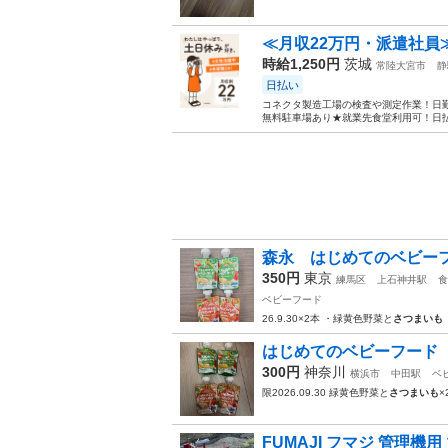
≪月収22万円・派遣社員
時給1,250円
茨城
常陸大宮市
静
日払い
コネクタ製造工場の検査や測定作業！日勤
無料駐車場あり★就業先食堂利用可！日払
森永 はじめてのベビー
350円
東京
練馬区
上石神井駅
食
ベビーフード
26.9.30×2本 ・緑黄色野菜と
さつまいも
はじめてのベビーフード
300円
神奈川
横浜市
中田駅
ベ
限2026.09.30 緑黄色野菜と
さつまいも
×
FUMAJI フマジ 管理