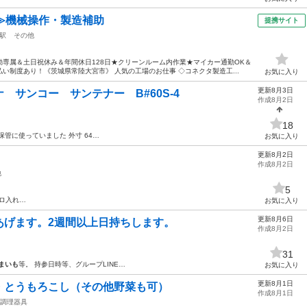
≫機械操作・製造補助
提携サイト
駅
その他
専属＆土日祝休み＆年間休日128日★クリーンルーム内作業★マイカー通勤OK＆
い制度あり！《茨城県常陸大宮市》 人気の工場のお仕事 ◇コネクタ製造工...
お気に入り
更新8月3日
 サンコー サンテナー B#60S-4
作成8月2日
18
保管に使っていました 外寸 64…
お気に入り
更新8月2日
作成8月2日
他
5
キロ入れ…
お気に入り
更新8月6日
あげます。2週間以上日持ちします。
作成8月2日
31
まいも
等。 持参日時等、グループLINE…
お気に入り
更新8月1日
・とうもろこし（その他野菜も可）
作成8月1日
調理器具