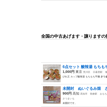
全国の中古あげます・譲りますの
6点セット 酸辣湯 もちも
1,000円
東京
荒川区
日暮里駅
びれ王 カップ酸辣湯 もちもち平麺
さつ
未開封 ぬいぐるみ畑 
900円
高知
高知市
朝倉駅
おもち
さつまいも
未開封です。