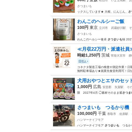
松山市
いよ立花駅
お
さつまいも
ックスしています★ 大根、にんじん、
さ
わんこのヘルシーご飯
100円
東京
立川市
武蔵砂川駅
そ
さつまいも
わんこのヘルシー食卓
さつまいも
味 20
≪月収22万円・派遣社員
時給1,250円
茨城
常陸大宮市
静
日払い
コネクタ製造工場の検査や測定作業！日勤
無料駐車場あり★就業先食堂利用可！日払
犬用おやつとエサのセッ
1,000円
広島
安芸郡
矢賀駅
そ
限 2027年4月 ◯素材そのまま紫
さつま
さつまいも つるかり機
100,000円
千葉
香取市
佐原駅
ハンマーナイフモア
ハンマーナイフモア
さつまいも
つるかり