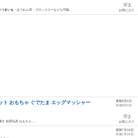
3
さつまいも
・ほうれん草・ブロッコリーなども可能…
お気に入り
更新8月1日
ット おもちゃ ぐでたま エッグマッシャー
作成8月1日
2
潰す 知育玩具 おもちゃ …
お気に入り
更新7月31日
作成7月31日