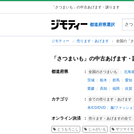
「さつまいも」の中古あげます・譲ります
都道府県選択
ジモティー
売ります・あげます
全国の「さ
「さつまいも」の中古あげます・
都道府県
：
全国のさつまいも
北海
茨城
栃木
群馬
愛知
愛媛
高知
福岡
佐賀
カテゴリ
：
全ての売ります・あげます
本/CD/DVD
服/ファッショ
オンライン決済
：
売ります・あげますの全て
とうもろこし
じゃがいも
サツマイモ