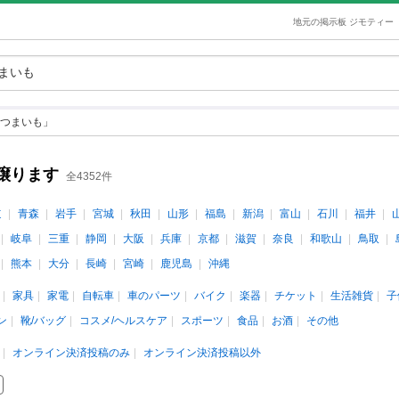
地元の掲示板 ジモティー
つまいも」
譲ります
全4352件
道
青森
岩手
宮城
秋田
山形
福島
新潟
富山
石川
福井
岐阜
三重
静岡
大阪
兵庫
京都
滋賀
奈良
和歌山
鳥取
熊本
大分
長崎
宮崎
鹿児島
沖縄
家具
家電
自転車
車のパーツ
バイク
楽器
チケット
生活雑貨
子
ン
靴/バッグ
コスメ/ヘルスケア
スポーツ
食品
お酒
その他
オンライン決済投稿のみ
オンライン決済投稿以外