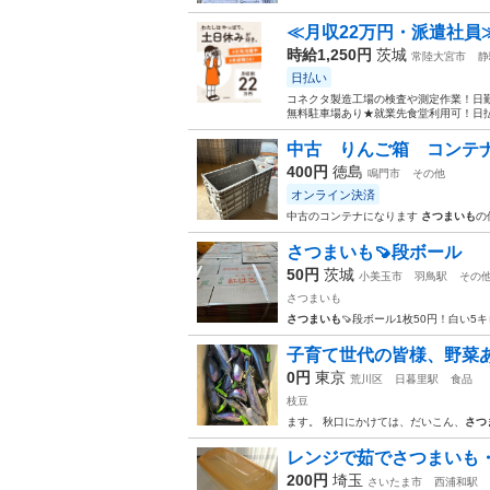
≪月収22万円・派遣社員
時給1,250円
茨城
常陸大宮市
静
日払い
コネクタ製造工場の検査や測定作業！日勤
無料駐車場あり★就業先食堂利用可！日払
中古 りんご箱 コンテナ
400円
徳島
鳴門市
その他
オンライン決済
中古のコンテナになります
さつまいも
の
さつまいも🍠段ボール
50円
茨城
小美玉市
羽鳥駅
その
さつまいも
さつまいも
🍠段ボール1枚50円！白い5
子育て世代の皆様、野菜
0円
東京
荒川区
日暮里駅
食品
枝豆
ます。 秋口にかけては、だいこん、
さつ
レンジで茹でさつまいも
200円
埼玉
さいたま市
西浦和駅