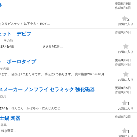
更新8月6日
ト
作成8月6日
2
も
入りビスケット 以下中古・ ROY…
お気に入り
作成8月5日
ェット デビフ
駅
その他
まいも
4缶 ささみ&軟骨…
お気に入り
更新8月4日
ト ボーロタイプ
作成8月4日
その他
す。 値段は1つあたりです。 手元に2つあります。 賞味期限2026年10月
お気に入り
更新8月5日
スメーカー ノンフライ セラミック 強化磁器
作成8月3日
器具
1
まいも
・れんこん・かぼちゃ・にんじんなど、…
お気に入り
作成8月2日
土鍋 陶器
理器具
・焼き野菜…
1
お気に入り