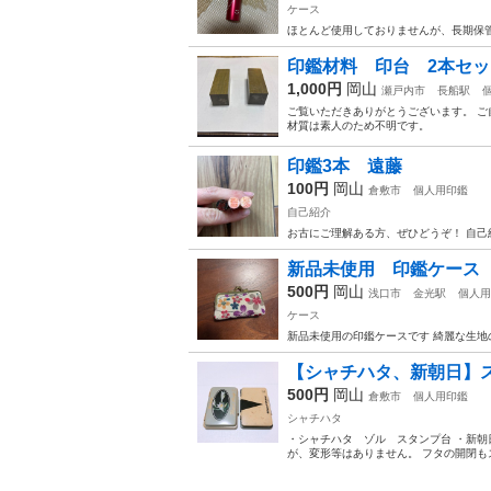
ケース
ほとんど使用しておりませんが、長期保管
印鑑材料 印台 2本セッ
1,000円
岡山
瀬戸内市
長船駅
ご覧いただきありがとうございます。 ご
材質は素人のため不明です。
印鑑3本 遠藤
100円
岡山
倉敷市
個人用印鑑
自己紹介
お古にご理解ある方、ぜひどうぞ！ 自己紹
新品未使用 印鑑ケース
500円
岡山
浅口市
金光駅
個人用
ケース
新品未使用の印鑑ケースです 綺麗な生地
【シャチハタ、新朝日】
500円
岡山
倉敷市
個人用印鑑
シャチハタ
・シャチハタ ゾル スタンプ台 ・新朝
が、変形等はありません。 フタの開閉もス