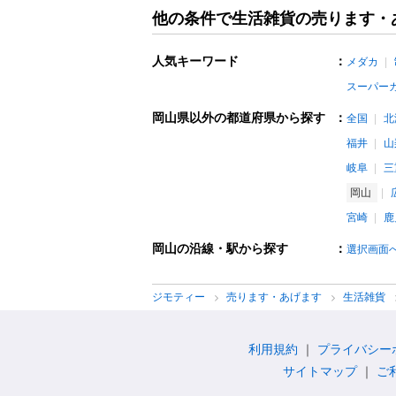
他の条件で生活雑貨の売ります・
人気キーワード
：
メダカ
スーパー
岡山県以外の都道府県から探す
：
全国
北
福井
山
岐阜
三
岡山
宮崎
鹿
岡山の沿線・駅から探す
：
選択画面
ジモティー
売ります・あげます
生活雑貨
利用規約
プライバシー
サイトマップ
ご