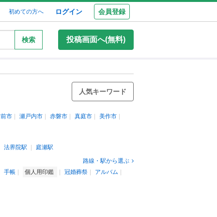
ログイン
会員登録
初めての方へ
投稿画面へ(無料)
検索
人気キーワード
備前市
瀬戸内市
赤磐市
真庭市
美作市
法界院駅
庭瀬駅
路線・駅から選ぶ
手帳
個人用印鑑
冠婚葬祭
アルバム