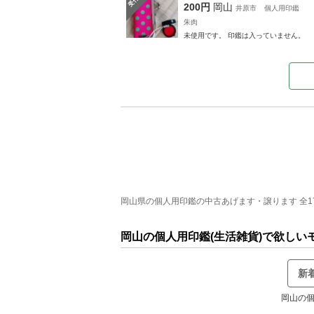
200円
岡山
井原市
個人用印鑑
朱肉
未使用です。 印鑑は入っていません。
岡山県の個人用印鑑の中古あげます・譲ります 全17件
岡山の個人用印鑑(生活雑貨)で欲しい
新
岡山の個