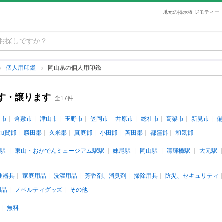
地元の掲示板 ジモティー
個人用印鑑
岡山県の個人用印鑑
す・譲ります
全17件
山市
倉敷市
津山市
玉野市
笠岡市
井原市
総社市
高梁市
新見市
加賀郡
勝田郡
久米郡
真庭郡
小田郡
苫田郡
都窪郡
和気郡
駅
東山・おかでんミュージアム駅駅
妹尾駅
岡山駅
清輝橋駅
大元駅
理器具
家庭用品
洗濯用品
芳香剤、消臭剤
掃除用具
防災、セキュリティ
用品
ノベルティグッズ
その他
無料