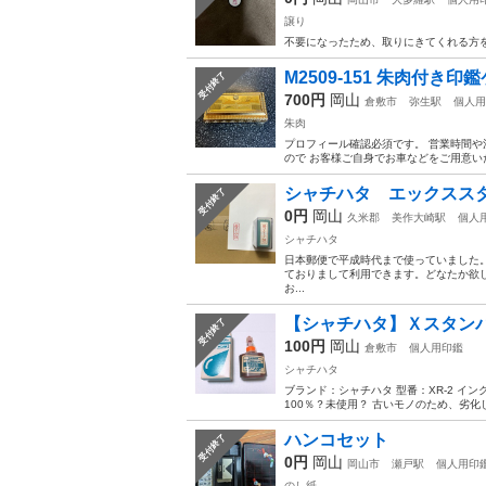
譲り
不要になったため、取りにきてくれる方
M2509-151 朱肉付き印
受付終了
700円
岡山
倉敷市
弥生駅
個人用
朱肉
プロフィール確認必須です。 営業時間や
ので お客様ご自身でお車などをご用意いた
シャチハタ エックスス
受付終了
0円
岡山
久米郡
美作大崎駅
個人
シャチハタ
日本郵便で平成時代まで使っていました
ておりまして利用できます。どなたか欲
お...
【シャチハタ】Ｘスタンパー
受付終了
100円
岡山
倉敷市
個人用印鑑
シャチハタ
ブランド：シャチハタ 型番：XR-2 イン
100％？未使用？ 古いモノのため、劣化
ハンコセット
受付終了
0円
岡山
岡山市
瀬戸駅
個人用印
のし紙