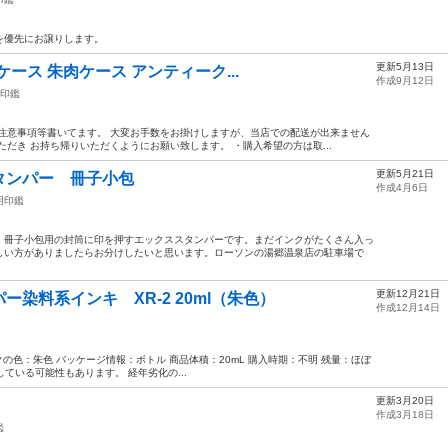
を優先にお譲りします。
更新5月13日
鑑ケース 朱肉ケース アンティーク...
作成9月12日
印鑑
注意事項等書いてます。 大変お手数をお掛けしますが、当店での配送が出来ません
だき お持ち帰りいただくようにお願い致します。 ・購入希望の方は取...
更新5月21日
タンパー 冊子小包
作成4月6日
用印鑑
。冊子小包用の封筒に印を押すエックススタンパーです。まだインクがたくさん入っ
しい方がありましたらお分けしたいと思います。ローソンの湯郷温泉店の駐車場で
更新12月21日
染料系インキ XR-2 20ml（朱色）
作成12月14日
クの色：朱色 パッケージ情報：ボトル 商品体積：20mL 購入時期：不明 残量：ほぼ
している可能性もあります。 経年劣化の...
更新3月20日
作成3月18日
鑑