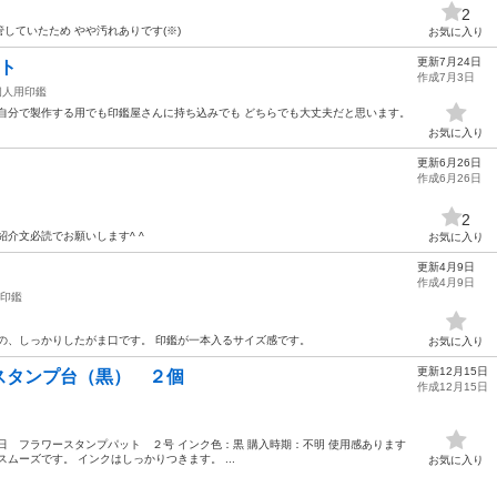
2
していたため やや汚れありです(※)
お気に入り
更新7月24日
ト
作成7月3日
個人用印鑑
自分で製作する用でも印鑑屋さんに持ち込みでも どちらでも大丈夫だと思います。
お気に入り
更新6月26日
作成6月26日
2
介文必読でお願いします^ ^
お気に入り
更新4月9日
作成4月9日
印鑑
の、しっかりしたがま口です。 印鑑が一本入るサイズ感です。
お気に入り
更新12月15日
スタンプ台（黒） ２個
作成12月15日
日 フラワースタンプパット ２号 インク色：黒 購入時期：不明 使用感あります
ムーズです。 インクはしっかりつきます。 ...
お気に入り