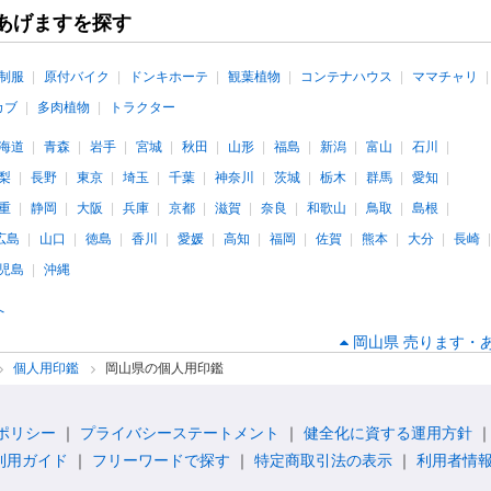
あげますを探す
制服
原付バイク
ドンキホーテ
観葉植物
コンテナハウス
ママチャリ
カブ
多肉植物
トラクター
海道
青森
岩手
宮城
秋田
山形
福島
新潟
富山
石川
梨
長野
東京
埼玉
千葉
神奈川
茨城
栃木
群馬
愛知
重
静岡
大阪
兵庫
京都
滋賀
奈良
和歌山
鳥取
島根
広島
山口
徳島
香川
愛媛
高知
福岡
佐賀
熊本
大分
長崎
児島
沖縄
へ
岡山県 売ります・あ
個人用印鑑
岡山県の個人用印鑑
ポリシー
プライバシーステートメント
健全化に資する運用方針
利用ガイド
フリーワードで探す
特定商取引法の表示
利用者情