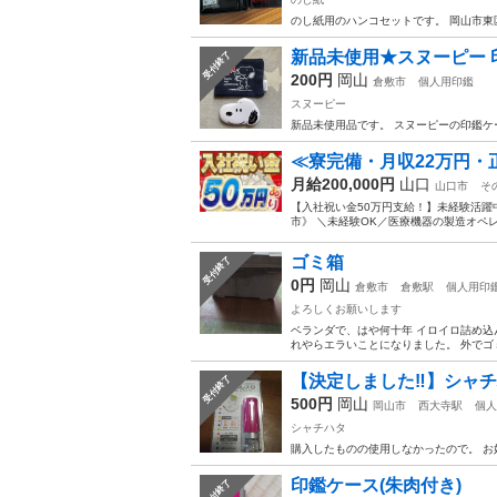
のし紙用のハンコセットです。 岡山市東
新品未使用★スヌーピー 
受付終了
200円
岡山
倉敷市
個人用印鑑
スヌーピー
新品未使用品です。 スヌーピーの印鑑ケ
≪寮完備・月収22万円・
月給200,000円
山口
山口市
そ
【入社祝い金50万円支給！】未経験活
市》 ＼未経験OK／医療機器の製造オペレ
ゴミ箱
受付終了
0円
岡山
倉敷市
倉敷駅
個人用印
よろしくお願いします
ベランダで、はや何十年 イロイロ詰め込
れやらエラいことになりました。 外でゴミ
【決定しました‼︎】シャチ
受付終了
500円
岡山
岡山市
西大寺駅
個人
シャチハタ
購入したものの使用しなかったので。 お
印鑑ケース(朱肉付き)
受付終了