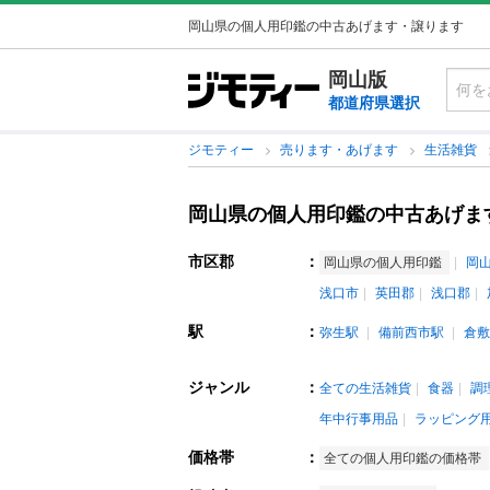
岡山県の個人用印鑑の中古あげます・譲ります
岡山版
都道府県選択
ジモティー
売ります・あげます
生活雑貨
岡山県の個人用印鑑の中古あげま
市区郡
：
岡山県の個人用印鑑
岡
浅口市
英田郡
浅口郡
駅
：
弥生駅
備前西市駅
倉敷
ジャンル
：
全ての生活雑貨
食器
調
年中行事用品
ラッピング
価格帯
：
全ての個人用印鑑の価格帯