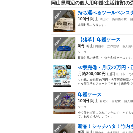
岡山県周辺の個人用印鑑(生活雑貨)の
持ち運べるツールペンス
受付終了
100円
岡山
岡山市
備前西市駅
個
未開封品になります。
【猪革】印鑑ケース
受付終了
0円
岡山
岡山市
法界院駅
個人用
ケース
長崎対馬の猪革でできた印鑑ケースです
≪寮完備・月収22万円・
月給200,000円
山口
山口市
そ
＼お祝い金総額50万円／大手医療機器メ
クな新生活をスタートできる♪｜未経験でも
印鑑ケース
受付終了
100円
岡山
倉敷市
倉敷駅
個人用
ケース
全く使わず箱に入れていたので、とても状態
て、触り心地がいいです。
新品！シャチハタ！竹内
受付終了
0円
岡山
岡山市
大多羅駅
個人用