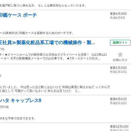
区瀬戸町に取りに来れる方。 もしくは東区内ならもっていけます。
更新4月16日
印鑑ケース ポーチ
作成4月8日
ース(朱肉付き) 印鑑ケースを収納するためのポーチです。
正社員≫製薬化粧品系工場での機械操作・製...
提携サイト
の他
躍中！★クリーンルームでの軽作業◎土日休みでプライベートも充実！《山口県山口
ーター 大手の医療機器メーカーでのお仕事です。 ★7月～スタートの方大...
お気に入り
更新1月15日
作成1月14日
鑑
んでいました。 中は思ったほど酷くはないけど 外側は風雪に耐えかねて シミやら汚
箱として 可愛がって貰いなさいと 持ち主は言うけど、 ど...
更新8月21日
ハタ キャップレス9
作成8月19日
用印鑑
好きな字体で注文できます。
更新12月13日
作成12月11日