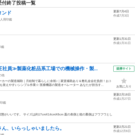
受付終了投稿一覧
更新7月4日
タンド
作成7月3日
人用印鑑
更新1月31日
作成1月31日
印鑑
。
正社員≫製薬化粧品系工場での機械操作・製...
提携サイト
の他
ーカーの製造補助｜月給制で暮らしに余裕♪｜家賃補助あり＆敷礼金会社負担！おト
覚えやすいシンプル作業☆ 医療機器の製造オペレーター あなたが担当す...
お気に入り
更新2月16日
作成1月27日
印鑑
がいいです。 サイズは約17cmX14cmX6cm 蓋の表側と箱の裏側はフワフワとし
更新2月21日
さん、いらっしゃいましたら。
作成12月6日
印鑑