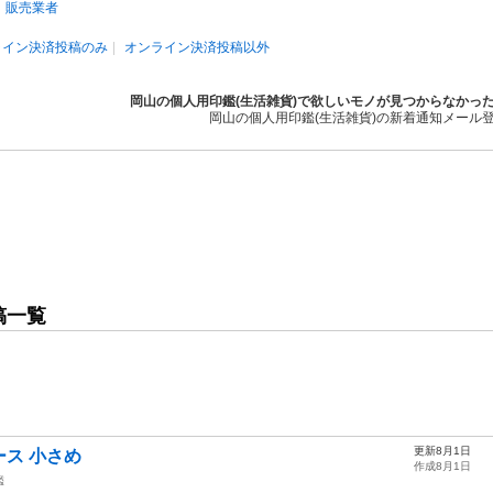
販売業者
ライン決済投稿のみ
オンライン決済投稿以外
岡山の個人用印鑑(生活雑貨)で欲しいモノが見つからなかっ
岡山の個人用印鑑(生活雑貨)の新着通知メール
稿一覧
更新8月1日
ス 小さめ
作成8月1日
鑑