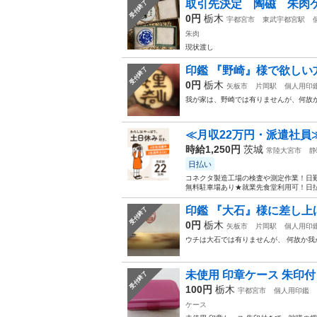
取引先決定 陶磁 朱肉
受付終了
0円
栃木
宇都宮市
東武宇都宮駅
朱肉
現状渡し
印鑑 『野崎』様で欲しい
受付終了
0円
栃木
矢板市
片岡駅
個人用印
我が家は、野崎では有りませんが、何故か
≪月収22万円・派遣社員
時給1,250円
茨城
常陸大宮市
静
日払い
コネクタ製造工場の検査や測定作業！日勤
無料駐車場あり★就業先食堂利用可！日払
印鑑 『大石』様に差し上
受付終了
0円
栃木
矢板市
片岡駅
個人用印
ウチは大石では有りませんが、 何故か我
未使用 印章ケース 朱印
受付終了
100円
栃木
宇都宮市
個人用印鑑
ケース