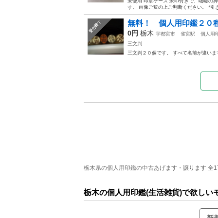
未使用 印章ケース 朱印付きで、咄嗟の押印
す。 画像ご覧の上ご判断ください。 *
無料！ 個人用印鑑２０
受付終了
0円
栃木
宇都宮市
雀宮駅
個人用
三文判
三文判２０個です。 すべて名前が違いま
栃木県の個人用印鑑の中古あげます・譲ります 全17件
栃木の個人用印鑑(生活雑貨)で欲しい