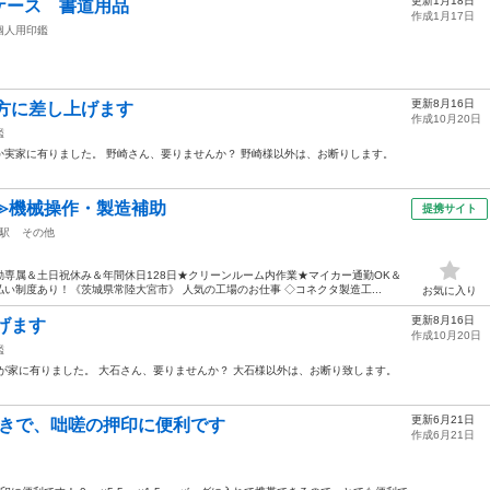
更新1月18日
ケース 書道用品
作成1月17日
個人用印鑑
更新8月16日
方に差し上げます
作成10月20日
鑑
実家に有りました。 野崎さん、要りませんか？ 野崎様以外は、お断りします。
≫機械操作・製造補助
提携サイト
駅
その他
専属＆土日祝休み＆年間休日128日★クリーンルーム内作業★マイカー通勤OK＆
い制度あり！《茨城県常陸大宮市》 人気の工場のお仕事 ◇コネクタ製造工...
お気に入り
更新8月16日
げます
作成10月20日
鑑
が家に有りました。 大石さん、要りませんか？ 大石様以外は、お断り致します。
更新6月21日
付きで、咄嗟の押印に便利です
作成6月21日