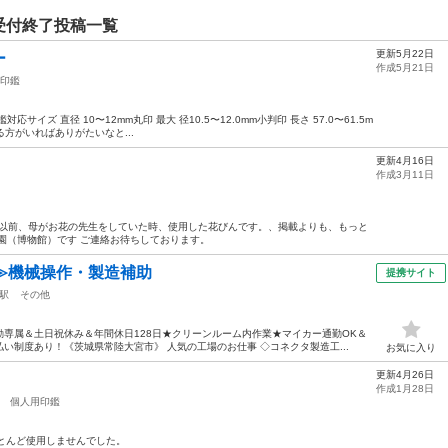
受付終了投稿一覧
更新5月22日
ー
作成5月21日
印鑑
イズ 直径 10〜12mm丸印 最大 径10.5〜12.0mm小判印 長さ 57.0〜61.5m
方がいればありがたいなと...
更新4月16日
作成3月11日
。 以前、母がお花の先生をしていた時、使用した花びんです。、掲載よりも、もっと
園（博物館）です ご連絡お待ちしております。
≫機械操作・製造補助
提携サイト
駅
その他
専属＆土日祝休み＆年間休日128日★クリーンルーム内作業★マイカー通勤OK＆
い制度あり！《茨城県常陸大宮市》 人気の工場のお仕事 ◇コネクタ製造工...
お気に入り
更新4月26日
作成1月28日
個人用印鑑
ほとんど使用しませんでした。