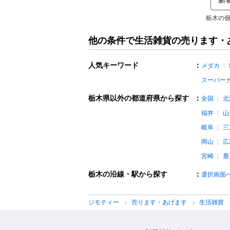
新
栃木の個
他の条件で生活雑貨の売ります・
人気キーワード
：
メダカ
スーパー
栃木県以外の都道府県から探す
：
全国
北
福井
山
岐阜
三
岡山
広
宮崎
鹿
栃木の沿線・駅から探す
：
選択画面
ジモティー
売ります・あげます
生活雑貨