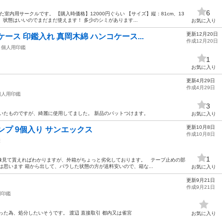
6
室内用サークルです。 【購入時価格】12000円ぐらい 【サイズ】縦：81cm、13
】状態はいいのでまだまだ使えます！ 多少のシミがあります...
お気に入り
更新12月20日
ース 印鑑入れ 真岡木綿 ハンコケース...
作成12月20日
個人用印鑑
1
お気に入り
更新4月29日
作成4月29日
個人用印鑑
3
いたものですが、綺麗に使用してました。 新品のパットつけます。
お気に入り
更新10月8日
ンプ 9個入り サンエックス
作成10月8日
鑑
1
像見て貰えればわかりますが、外箱がちょっと劣化しております。 テープ止めの部
は思います 箱から出して、バラした状態の方が送料安いので、箱な...
お気に入り
更新9月21日
作成9月21日
用印鑑
った為、処分したいそうです。 渡辺 直接取引 都内又は雀宮
お気に入り