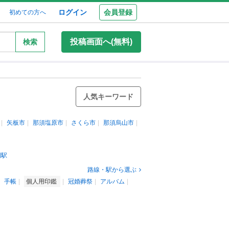
ログイン
会員登録
初めての方へ
投稿画面へ(無料)
検索
人気キーワード
矢板市
那須塩原市
さくら市
那須烏山市
岡駅
路線・駅から選ぶ
手帳
個人用印鑑
冠婚葬祭
アルバム