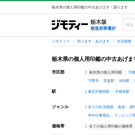
栃木県の個人用印鑑の中古あげます・譲ります
栃木版
都道府県選択
ジモティー
売ります・あげます
生活雑貨
栃木県の個人用印鑑の中古あげま
市区郡
：
栃木県の個人用印鑑
宇
下野市
芳賀郡
河内郡
駅
：
東武宇都宮駅
宇都宮駅
ジャンル
：
全ての生活雑貨
食器
調
年中行事用品
ラッピング
価格帯
：
全ての個人用印鑑の価格帯