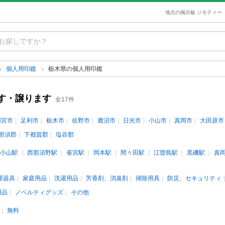
地元の掲示板 ジモティー
個人用印鑑
栃木県の個人用印鑑
す・譲ります
全17件
都宮市
足利市
栃木市
佐野市
鹿沼市
日光市
小山市
真岡市
大田原市
那須郡
下都賀郡
塩谷郡
小山駅
西那須野駅
雀宮駅
岡本駅
間々田駅
江曽島駅
黒磯駅
真
理器具
家庭用品
洗濯用品
芳香剤、消臭剤
掃除用具
防災、セキュリティ
用品
ノベルティグッズ
その他
無料