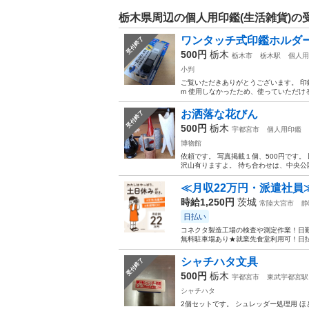
栃木県周辺の個人用印鑑(生活雑貨)の
ワンタッチ式印鑑ホルダ
受付終了
500円
栃木
栃木市
栃木駅
個人用
小判
ご覧いただきありがとうございます。 印鑑対応サ
m 使用しなかったため、使っていただける
お洒落な花びん
受付終了
500円
栃木
宇都宮市
個人用印鑑
博物館
依頼です。 写真掲載１個、500円です
沢山有りますよ。 待ち合わせは、中央公
≪月収22万円・派遣社員
時給1,250円
茨城
常陸大宮市
静
日払い
コネクタ製造工場の検査や測定作業！日勤
無料駐車場あり★就業先食堂利用可！日払
シャチハタ文具
受付終了
500円
栃木
宇都宮市
東武宇都宮駅
シャチハタ
2個セットです。 シュレッダー処理用 