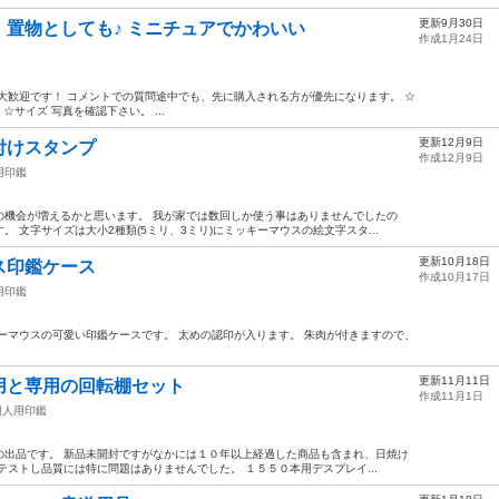
更新9月30日
置物としても♪ ミニチュアでかわいい
作成1月24日
即購入大歓迎です！ コメントでの質問途中でも、先に購入される方が優先になります。 ☆
☆サイズ 写真を確認下さい。 ...
更新12月9日
付けスタンプ
作成12月9日
用印鑑
の機会が増えるかと思います。 我が家では数回しか使う事はありませんでしたの
 文字サイズは大小2種類(5ミリ、3ミリ)にミッキーマウスの絵文字スタ...
更新10月18日
ス印鑑ケース
作成10月17日
用印鑑
ーマウスの可愛い印鑑ケースです。 太めの認印が入ります。 朱肉が付きますので、
更新11月11日
用と専用の回転棚セット
作成11月1日
個人用印鑑
の出品です。 新品未開封ですがなかには１０年以上経過した商品も含まれ、日焼け
テストし品質には特に問題はありませんでした。 １５５０本用デスプレイ...