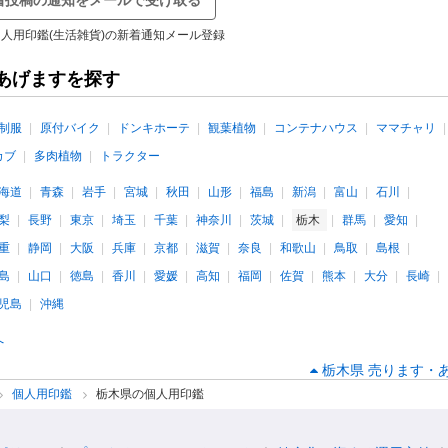
着投稿の通知をメールで受け取る
人用印鑑(生活雑貨)の新着通知メール登録
あげますを探す
制服
原付バイク
ドンキホーテ
観葉植物
コンテナハウス
ママチャリ
カブ
多肉植物
トラクター
海道
青森
岩手
宮城
秋田
山形
福島
新潟
富山
石川
梨
長野
東京
埼玉
千葉
神奈川
茨城
栃木
群馬
愛知
重
静岡
大阪
兵庫
京都
滋賀
奈良
和歌山
鳥取
島根
島
山口
徳島
香川
愛媛
高知
福岡
佐賀
熊本
大分
長崎
児島
沖縄
へ
栃木県 売ります・あ
個人用印鑑
栃木県の個人用印鑑