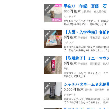
手造り 印鑑 斎藤 石 
受付終了
900円
栃木
大田原市
個人用印鑑
ミニチュア
閲覧ありがとうございます_(._.)_ 
商品状態 手造りです。 使用感あります。 
【入園・入学準備】名前
受付終了
0円
栃木
宇都宮市
宇都宮駅
個人
スタンプ
お子様の入園や入学に備えてお名前付け
で、どなたか必要な方にお譲りしたいです。
【取引終了】ミニーマウ
受付終了
0円
栃木
宇都宮市
西川田駅
個人
朱肉
※プロフィールをご一読ください。 ミニ
朱肉なしで使えます。
シャチハタネーム９未使
受付終了
5,000円
栃木
足利市
足利市駅
シャチハタ
未使用シャチハタと専用の回転棚セット
でラベルが薄くななっております。 数本