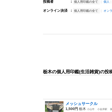
投稿者
：
個人用印鑑の全て
個人
オンライン決済
：
個人用印鑑の全て
オン
栃木の個人用印鑑(生活雑貨)の投
メッシュサークル
1,500円
栃木
小山市
小金井駅