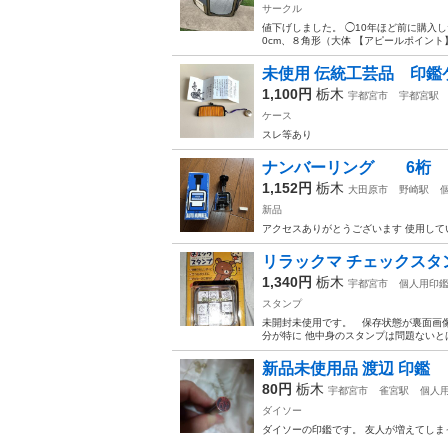
サークル
値下げしました。 ◯10年ほど前に購入した
0cm、８角形（大体 【アピールポイント
未使用 伝統工芸品 印鑑ケ
1,100円
栃木
宇都宮市
宇都宮駅
ケース
スレ等あり
ナンバーリング 6桁
1,152円
栃木
大田原市
野崎駅
新品
アクセスありがとうございます 使用して
リラックマ チェックスタ
1,340円
栃木
宇都宮市
個人用印
スタンプ
未開封未使用です。 保存状態が裏面画
分が特に 他中身のスタンプは問題ないと
新品未使用品 渡辺 印鑑
80円
栃木
宇都宮市
雀宮駅
個人
ダイソー
ダイソーの印鑑です。 友人が増えてしま