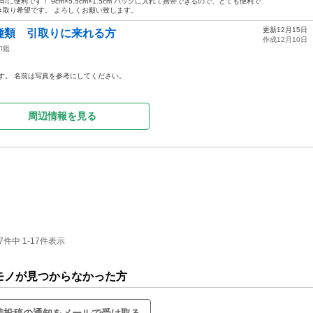
に便利です！ 9cm×5.5cm×1.5cm バッグに入れて携帯できるので、とても便利で
引き取り希望です。 よろしくお願い致します。
更新12月15日
種類 引取りに来れる方
作成12月10日
印鑑
す。 名前は写真を参考にしてください。
周辺情報を見る
中 1-17件表示
モノが見つからなかった方