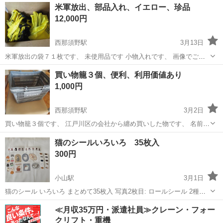
栃木
那須塩原市
西那須野駅
ラッピング用品
米軍放出、部品入れ、イエロー、珍品
ダンボール
12,000円
西那須野駅
3月13日
米軍放出の袋７１枚です、 未使用品です 小物入れです、 画像でご確
認ください、
栃木
那須塩原市
西那須野駅
ラッピング用品
米軍
買い物籠３個、便利、利用価値あり
1,000円
西那須野駅
3月2日
買い物籠３個です、 江戸川区の会社から纏め買いした物です、 名前入
ってますが心配であれば領収書つけます、 気になる場合は塗装、ガム
栃木
大田原市
西那須野駅
ラッピング用品
ガムテープ
猫のシールいろいろ 35枚入
テープなど張ってください、 このかごで買い物してますが便利です、
300円
小山駅
3月1日
猫のシール いろいろ まとめて35枚入 写真2枚目: ロールシール 2種類
3~4枚目: フレークシール 2種類 すべて被りなしです。 猫好きさんの
栃木
小山市
小山駅
ラッピング用品
セット
≪月収35万円・派遣社員≫クレーン・フォー
ためのシールセットです。 OPP袋に入れてお渡しいたします。
クリフト・重機