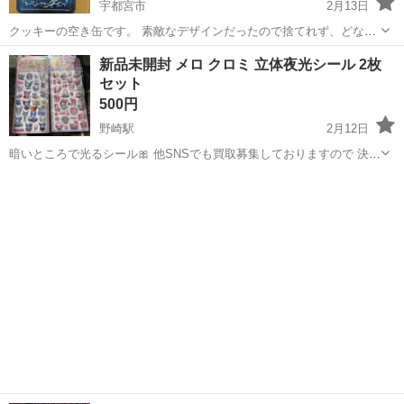
宇都宮市
2月13日
クッキーの空き缶です。 素敵なデザインだったので捨てれず、どなた
か使っていただければと思います ちなみにメルカリでは安くて1000円
栃木
宇都宮市
ラッピング用品
空き缶
新品未開封 メロ クロミ 立体夜光シール 2枚
で売られてます 縦 16cm 横 12.5cm 高さ 5.5cm
セット
500円
野崎駅
2月12日
暗いところで光るシール🎀 他SNSでも買取募集しておりますので 決ま
り次第削除させていただきます🙇🏻‍♀️՞ シール交換におすすめ✨ 他にもシ
栃木
大田原市
野崎駅
ラッピング用品
クロミ
ールを出品しておりますので よろしければご覧ください😊 海外製品で
すので印...