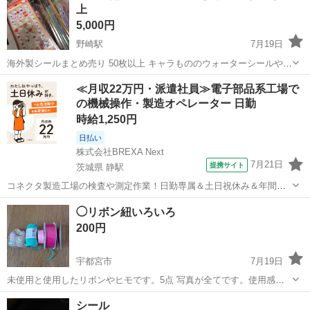
上
5,000円
野崎駅
7月19日
海外製シールまとめ売り 50枚以上 キャラもののウォーターシールやボ
ンボン風シールなど
栃木
大田原市
野崎駅
ラッピング用品
≪月収22万円・派遣社員≫電子部品系工場で
の機械操作・製造オペレーター 日勤
時給1,250円
日払い
株式会社BREXA Next
7月21日
提携サイト
茨城県 静駅
コネクタ製造工場の検査や測定作業！日勤専属＆土日祝休み＆年間休
日128日★クリーンルーム内作業★マイカー通勤OK＆無料駐車場あり
茨城
常陸大宮市
静駅
その他
◯リボン紐いろいろ
★就業先食堂利用可！日払い制度あり！《茨城県常陸大宮市》 人気の
200円
工場のお仕事 ◇コネクタ製造工...
宇都宮市
7月19日
未使用と使用したリボンやヒモです。5点 写真が全てです。使用感跡
◯麻ひも、少量 ◯ペーパーヤーン水色、ほぼあり ◯リボン濃いピン
栃木
宇都宮市
ラッピング用品
ピンク
シール
ク、未使用 ◯リボンピンク、保管感跡 ◯リボン赤系、少量 多彩な色