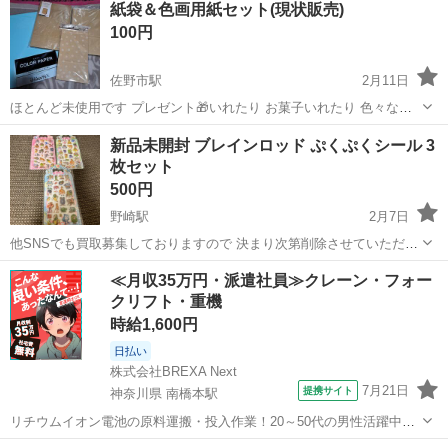
紙袋＆色画用紙セット(現状販売)
100円
佐野市駅
2月11日
ほとんど未使用です プレゼント🎁いれたり お菓子いれたり 色々な利
用できる紙袋になります 画用紙は子供が絵を書く✍️、文字を書く 使
栃木
佐野市
佐野市駅
ラッピング用品
画用紙
新品未開封 ブレインロッド ぷくぷくシール 3
えます ノークレームでの対応になります 返品。返金は不可❌です 状態
枚セット
を見てから購入くださ...
500円
野崎駅
2月7日
他SNSでも買取募集しておりますので 決まり次第削除させていただき
ます🙇🏻‍♀️՞ シール交換におすすめ✨ 他にもシールを出品しておりますの
栃木
大田原市
野崎駅
ラッピング用品
セット
≪月収35万円・派遣社員≫クレーン・フォー
で よろしければご覧ください😊 海外製品ですので神経質な方の購入は
クリフト・重機
御遠慮ください。
時給1,600円
日払い
株式会社BREXA Next
7月21日
提携サイト
神奈川県 南橋本駅
リチウムイオン電池の原料運搬・投入作業！20～50代の男性活躍中★
ワンルーム寮完備！赴任旅費会社負担！年間休日130日★フォークリフ
神奈川
相模原市
南橋本駅
その他