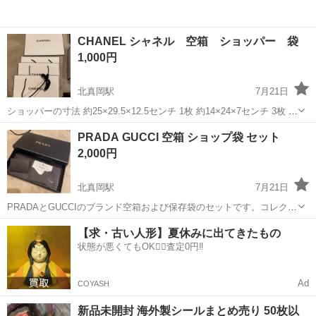
CHANEL シャネル 空箱 ショッパー 袋
1,000円
北真岡駅
7月21日
ショッパーの寸法 約25×29.5×12.5センチ 1枚 約14×24×7センチ 3枚 空
箱の寸法 約20×20×7センチ 2箱 約12×19.5×4.5センチ 1箱 約
栃木
真岡市
北真岡駅
ラッピング用品
PRADA GUCCI 空箱 ショップ袋 セット
14×14×5...
2,000円
北真岡駅
7月21日
PRADAとGUCCIのブランド空箱および保存袋のセットです。コレクシ
ョンの整理や保管用として最適です。 - ブランド: PRADA, GUCCI - ア
栃木
真岡市
北真岡駅
ラッピング用品
【求・古い人形】夏休みに出てきたもの
イテムタイプ: 空箱, 保存袋 - 付属品: 写真でご確認ください。...
状態が悪くてもOK🙆‍♀️査定0円‼️
Ad
COYASH
新品未開封 海外製シールまとめ売り 50枚以