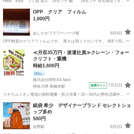
Hello Kitty ゴミ箱 高さ 25センチ 幅 18センチ 自宅保管です
2004年の物で色褪せています。 中古品になりますので気になる方はご
栃木
佐野市
佐野駅
ラッピング用品
用品
OPP クリア フィルム
遠慮くださいませ😌 ペットはいません。
1,000円
あしかがフラワーパーク駅
8月4日
OPP材質のクリアフィルムです。 厚さは30ミクロンです。 90㌢×30㍍
2本は未開封で、1本は開封して残り少なくなってます。 保管状況が悪
栃木
足利市
あしかがフラワーパーク駅
ラッピング用品
≪月収35万円・派遣社員≫クレーン・フォー
かったため若干よれがあります。 写真ご確認ください。
クリフト・重機
時給1,600円
日払い
株式会社BREXA Next
7月21日
提携サイト
神奈川県 南橋本駅
リチウムイオン電池の原料運搬・投入作業！20～50代の男性活躍中★
ワンルーム寮完備！赴任旅費会社負担！年間休日130日★フォークリフ
神奈川
相模原市
南橋本駅
その他
紙袋 希少 デザイナーブランド セレクトショ
ト免許お持ちの方、活躍中！就業先食堂利用可★《神奈川県相模原
ップ多め
市》 人気の工場のお仕事 ◇電...
500円
佐野駅
8月2日