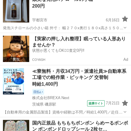
200円
宇都宮市
6月16日
発泡スチロールの小さい箱 外寸： 幅２７０x奥行１８０x高さ１５０ミ
リ 内寸： 同２３５x１４５x１１ミリ (厚さ約１７ミリ) 容量約３．７
栃木
宇都宮市
ラッピング用品
発泡スチロール
【実家の押し入れ整理】眠っている人形あり
リットル 厚みがありかなり丈夫です メダカの発送用の箱で、店でも個
ませんか？
人でもメ...
状態が悪くてもOK🙆‍♀️査定0円‼️
Ad
COYASH
≪寮無料・月収34万円・派遣社員≫自動車系
工場での軽作業・ピッキング 交替制
時給1,400円
日払い
株式会社BREXA Next
7月21日
提携サイト
茨城県 磯原駅
【自動車用の金属部品製造】資格や経験は不問／時給1,400円／赴任旅
費会社負担／正社員登用のチャンスあり／食堂利用可能／マイカー通
茨城
北茨城市
磯原駅
その他
国内正規品 もちもちボンボン らめーるボンボ
勤OK《茨城県茨城市》 人気の工場のお仕事 ◇トラックの金属部品の
ン ボンボンドロップシール 2枚セ…
製造◇ ★トラックの金属...