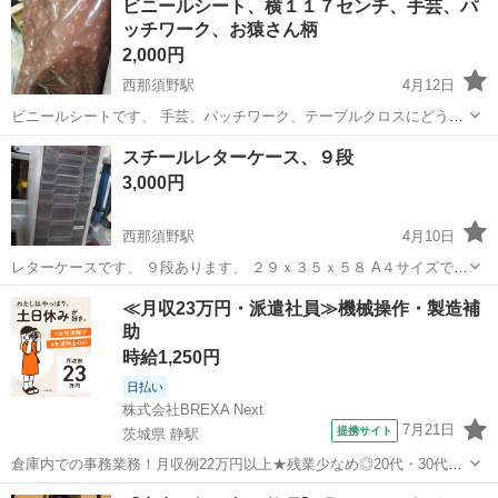
ビニールシート、横１１７センチ、手芸、パ
ッチワーク、お猿さん柄
2,000円
西那須野駅
4月12日
ビニールシートです、 手芸、パッチワーク、テーブルクロスにどう
ぞ、 結構なメーター数あります、 画像でご確認ください、
栃木
大田原市
西那須野駅
ラッピング用品
スチールレターケース、９段
パッチワーク
3,000円
西那須野駅
4月10日
レターケースです、 ９段あります、 ２９ｘ３５ｘ５８ A４サイズで９
段、深さもいろいろあり便利です、 画像でご判断ください、
栃木
那須塩原市
西那須野駅
ラッピング用品
ケース
≪月収23万円・派遣社員≫機械操作・製造補
助
時給1,250円
日払い
株式会社BREXA Next
7月21日
提携サイト
茨城県 静駅
倉庫内での事務業務！月収例22万円以上★残業少なめ◎20代・30代・
40代の男女活躍中！空調完備で快適作業★食堂利用可◎マイカー通勤
茨城
常陸大宮市
静駅
その他