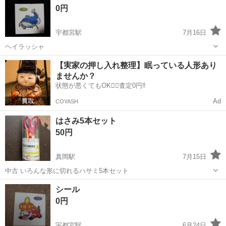
0円
の紙紐...
宇都宮駅
7月16日
ヘイラッシャ
栃木
宇都宮市
宇都宮駅
ラッピング用品
ヘイラッシャ
【実家の押し入れ整理】眠っている人形あり
ませんか？
状態が悪くてもOK🙆‍♀️査定0円‼️
Ad
COYASH
はさみ5本セット
50円
真岡駅
7月15日
中古 いろんな形に切れるハサミ5本セット
栃木
真岡市
真岡駅
ラッピング用品
シール
0円
宇都宮駅
6月24日