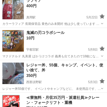
ラフィア
400円
真岡駅
5月22日
カラーラフィア 長期保管品 黄色のみ未開封 他は少し使っています 一
袋600円くらいだったと思います 4袋セットで400円 リースを作るとき
栃木
真岡市
真岡駅
ラッピング用品
ドライフラワー
鬼滅の刃コラボシール
に使った残りです ドライフラワーをまとめたり 包装の装飾などにおす
10円
すめ ハンドメ...
宇都宮駅
5月8日
マクドナルド 丸美屋 ばかうけコラボ 義勇も出てきたので18枚になり
ます。
栃木
宇都宮市
宇都宮駅
ラッピング用品
鬼滅の刃
レジャー丼、55個、キャンプ、イベント、使
い捨て、丼
350円
西那須野駅
5月3日
レジャー丼55個です、 イベントやキャンプなどに、 未使用品です、
画像でご確認ください、
栃木
那須塩原市
西那須野駅
ラッピング用品
画像
≪寮無料・月収35万円・派遣社員≫クレー
ン・フォークリフト・重機