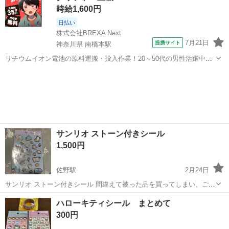
時給1,600円
日払い
株式会社BREXA Next
7月21日
提携サイト
神奈川県 南橋本駅
リチウムイオン電池の原料運搬・投入作業！20～50代の男性活躍中★
ワンルーム寮完備！赴任旅費会社負担！年間休日130日★フォークリフ
神奈川
相模原市
南橋本駅
その他
ト免許お持ちの方、活躍中！就業先食堂利用可★《神奈川県相模原
市》 人気の工場のお仕事 ◇電...
サンリオ ストーン付きシール
1,500円
佐野駅
2月24日
サンリオ ストーン付きシール 間違えて被った品を買ってしまい、ご希
望がありましたら…と、出品です まずは、コメントお願いいたします
栃木
佐野市
佐野駅
ラッピング用品
サンリオ
ハローキティシール まとめて
300円