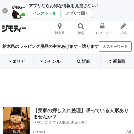
アプリならお得な情報を見逃さない！
インストール
アプリで開く
栃木県
検索
ログイン
投稿
栃木県のラッピング用品の中古あげます・譲ります
人気キーワード
エリア
ジャンル
詳細
新着順
【実家の押し入れ整理】眠っている人形あり
ませんか？
状態が悪くてもOK🙆‍♀️査定0円‼️
Ad
COYASH