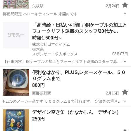
矢板駅
2月24日
郵便局限定 ハローキティシール 未開封です
栃木
矢板市
矢板駅
ラッピング用品
ハローキティ
「高時給・日払い可能!」銅ケーブルの加工と
フォークリフト運搬のスタッフ/20代か…
時給1,500円～
株式会社日本ケイテム
栃木県
スポンサー：求人ボックス
08月07日
【仕事内容】銅ケーブルの加工とフォークリフト運搬のスタッフ募集/
就業先:休憩室あり・更衣室・ロッカー完備・空調完備 銅ケーブルの加
アルバイト・パート
便利なはかり、PLUS,レタースケール、５０
工とフォークリフト運搬の募集 銅製のケーブルをつくる工場で、機械
０グラムまで
の操作や完成品の運搬を行うお仕事で...
800円
西那須野駅
2月16日
PLUSのメーカー品です ５００グラムまで計れます、 定形外の重さを
図るように出来ています、 画像でご確認ください、
栃木
大田原市
西那須野駅
ラッピング用品
スケール
デザイン空き缶（たなかしん デザイン）
250円