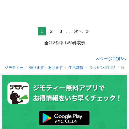
1
2
3
...
次へ
全212件中 1-50件表示
ページTOPへ
ジモティー
売ります・あげます
生活雑貨
ラッピング用品
栃木