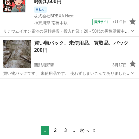
時給1,600円
日払い
株式会社BREXA Next
7月21日
提携サイト
神奈川県 南橋本駅
リチウムイオン電池の原料運搬・投入作業！20～50代の男性活躍中★
ワンルーム寮完備！赴任旅費会社負担！年間休日130日★フォークリフ
神奈川
相模原市
南橋本駅
その他
買い物バック、未使用品、買取品、バック
ト免許お持ちの方、活躍中！就業先食堂利用可★《神奈川県相模原
200円
市》 人気の工場のお仕事 ◇電...
西那須野駅
3月17日
買い物バックです、 未使用品です、 使わずしまいこんでありました，
ビニール製みたいで雨でも大丈夫です、 画像でご確認ください、
栃木
那須塩原市
西那須野駅
ラッピング用品
買取
1
2
3
...
次へ