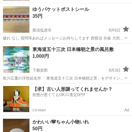
ゆうパケットポストシール
35円
那須塩原市
8月6日
破れ なし 質問等あればメッセージお待ちしてます 西那須 矢板 大田原
さくら市 宇都宮 どちらで取引ご希望かお伝えください 郵送は受け付
栃木
那須塩原市
ラッピング用品
ゆうパケット
東海道五十三次 日本橋朝之景の風呂敷
けてないです
1,000円
下都賀郡
8月3日
歌川広重の浮世絵名作 「東海道五十三次 日本橋朝之景」をデザインし
た風呂敷。 約70cm幅のポリエステル素材で作られており、 高精細な
栃木
下都賀郡
ラッピング用品
【求】古い人形譲ってくれませんか？
プリントで木版画の風合いを表現した、 外国人観光客にも人気の、伝
状態が悪くてもOK🙆‍♀️査定0円‼️
統的な和雑貨です。...
Ad
COYASH
かわいい🐼ちゃん小物いれ
50円