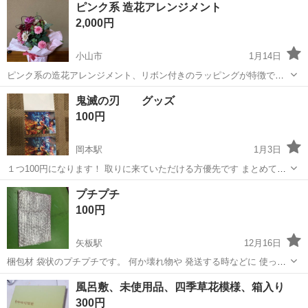
ピンク系 造花アレンジメント
ト免許お持ちの方、活躍中！就業先食堂利用可★《神奈川県相模原
2,000円
市》 人気の工場のお仕事 ◇電...
小山市
1月14日
ピンク系の造花アレンジメント、リボン付きのラッピングが特徴で
す。 マイナスイオン発生の造花になります。 お部屋の臭いを吸い取り
栃木
小山市
ラッピング用品
造花
鬼滅の刃 グッズ
ます。 - 花の色: ピンク系 - 花の種類: 造花 - ラッピング: ピンクの包装
100円
紙 - デザ...
岡本駅
1月3日
１つ100円になります！ 取りに来ていただける方優先です まとめて問
い合わせでお安くします！ 気になることがあれば、お気軽にご連絡く
栃木
宇都宮市
岡本駅
ラッピング用品
鬼滅の刃
プチプチ
ださい
100円
矢板駅
12月16日
梱包材 袋状のプチプチです。 何か壊れ物や 発送する時などに 使って
もらえたらな っと思い 欲しい方いましたら 連絡待ってます。 サイズ
栃木
矢板市
矢板駅
ラッピング用品
プチプチ
風呂敷、未使用品、四季草花模様、箱入り
20✖️14です ２０枚セット 普通のプチプチもあります サイズはバラ...
300円