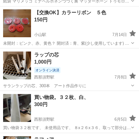
紙袋 マリメッコ ミナペルホネンつづく展 マッターホーン トゥモロー
ランド ハイタイド beams 無印良品 チェックアンドストライプ 今はな
栃木
佐野市
佐野駅
ラッピング用品
紙袋
【交換OK】カラーリボン ５色
いもの、期間限定多いです 他にも色々出品しています おまとめ割しま
150円
す 必ず...
小山駅
7月14日
未開封：ピンク、赤、黄色？ 開封済：青、紫(少し使用しています) 素
材は、不明。 ナイロンぽいです。 長さも分かりません。 太さは、約
栃木
小山市
小山駅
ラッピング用品
飲み物
ラップの芯
1.5cm イベントなどで沢山使う方や、お子様の図工や手作り品の足し
1,000円
にいかがですか？ ...
オンライン決済
西那須野駅
7月8日
サランラップの芯、300本 アート作品作りに
栃木
那須塩原市
西那須野駅
ラッピング用品
アート
買い物袋。３２枚、白、
300円
西那須野駅
6月5日
買い物袋３２枚です、 未使用品です、 ８x２６x３６、取って部分は計
っていません、 早い引取りの方優先です、
栃木
那須塩原市
西那須野駅
ラッピング用品