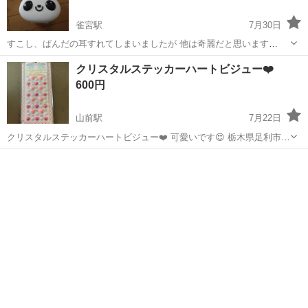
雀宮駅
7月30日
すこし、ぱんだの耳すれてしまいましたが 他は奇麗だと思います
17×12センチくらい お気になさらない方に
栃木
宇都宮市
雀宮駅
ラッピング用品
クリスタルステッカーハートビジュー❤️
600円
山前駅
7月22日
クリスタルステッカーハートビジュー❤️ 可愛いです😍 栃木県足利市ヤ
マグチスーパー山前店辺りでお取引お願い致します🤲
栃木
足利市
山前駅
ラッピング用品