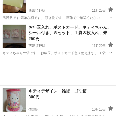
西那須野駅
11月25日
風呂敷です 素敵な柄です、 頂き物です、 画像でご確認ください、 箱
入り未使用品です、
栃木
大田原市
西那須野駅
ラッピング用品
風呂敷
お年玉入れ、ポストカード、キティちゃん、
シール付き、５セット、１袋８枚入れ、未…
250円
西那須野駅
11月20日
キティちゃんの袋です、 お年玉、ポストカード色々使えます、 １袋に
８枚入れでシールも付いています、 袋サイズ１１x６，５です、 画像
栃木
大田原市
西那須野駅
ラッピング用品
お年玉
でご確認ください、
キティデザイン 雑貨 ゴミ箱
300円
佐野駅
10月15日