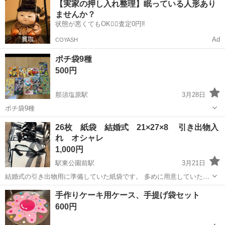
【実家の押し入れ整理】眠っている人形あり
OK◎無料駐車場完備！《茨城県常陸大宮市》 人気の工場のお仕事 ◇
ませんか？
電子部品製造倉庫内の事務...
状態が悪くてもOK🙆‍♀️査定0円‼️
Ad
COYASH
ポチ袋9種
500円
那須塩原駅
3月28日
ポチ袋9種
栃木
那須塩原市
那須塩原駅
ラッピング用品
ポチ袋
26枚 紙袋 結婚式 21×27×8 引き出物入
れ オシャレ
1,000円
駅東公園前駅
3月21日
結婚式の引き出物用に準備していた紙袋です。 多めに用意していたた
め、未使用のものを出品します（26枚あります）。 大きさのイメージ
栃木
宇都宮市
駅東公園前駅
ラッピング用品
結婚式
手作りケーキ用ケース、手提げ袋セット
は2枚目の写真を見てください♪ リボン付きの横長デザインで、見た目
600円
も可愛く上品です◎ サイズ...