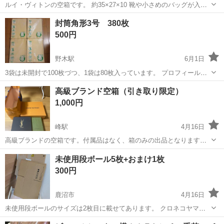
ルイ・ヴィトンの空箱です。 約35×27×10 靴や小さめのバッグが入る
大きさです。
栃木
下都賀郡
壬生駅
ラッピング用品
空箱
封筒角形3号 380枚
500円
野木駅
6月1日
3袋は未開封で100枚づつ、1袋は80枚入っています。 プロフィールを
ご覧の上ご検討よろしくお願いいたします。
栃木
下都賀郡
野木駅
ラッピング用品
高級ブランド空箱（引き取り限定）
1,000円
峰駅
4月16日
高級ブランドの空箱です。付属品はなく、箱のみの出品となります。
比較的きれいな状態です。コレクションや保管用にいかがでしょう
栃木
宇都宮市
峰駅
ラッピング用品
空箱
未使用段ボール5枚+おまけ1枚
か。引き取りに来ていただける方限定で、価格は1000円です。
300円
鹿沼市
4月16日
未使用段ボールのサイズは2枚目に載せてあります。 クロネコヤマト
の80サイズは使用済みですがおまけでお付けします。
栃木
鹿沼市
ラッピング用品
クロネコヤマト