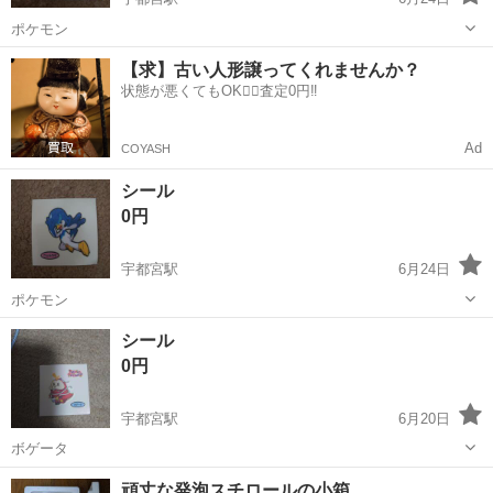
ポケモン
栃木
宇都宮市
宇都宮駅
ラッピング用品
ポケモン
【求】古い人形譲ってくれませんか？
状態が悪くてもOK🙆‍♀️査定0円‼️
Ad
COYASH
シール
0円
宇都宮駅
6月24日
ポケモン
栃木
宇都宮市
宇都宮駅
ラッピング用品
ポケモン
シール
0円
宇都宮駅
6月20日
ボゲータ
栃木
宇都宮市
宇都宮駅
ラッピング用品
頑丈な発泡スチロールの小箱