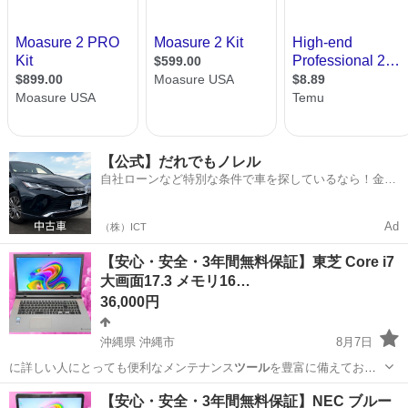
【公式】だれでもノレル
自社ローンなど特別な条件で車を探しているなら！金利
0%で車をご提供、ノレル独自与信システム。
Ad
（株）ICT
【安心・安全・3年間無料保証】東芝 Core i7
大画面17.3 メモリ16…
36,000円
沖縄県 沖縄市
8月7日
に詳しい人にとっても便利なメンテナンス
ツール
を豊富に備えており
ます。 ※付属品、…
沖縄
沖縄市
ノートパソコン
動画
【安心・安全・3年間無料保証】NEC ブルー