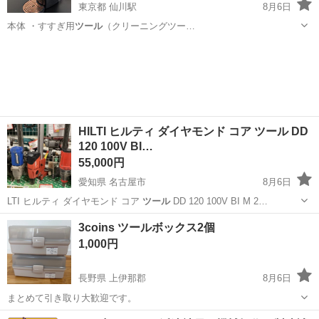
東京都 仙川駅
8月6日
本体 ・すすぎ用
ツール
（クリーニングツー…
東京
調布市
仙川駅
キッチン家電
HILTI ヒルティ ダイヤモンド コア ツール DD
120 100V BI…
55,000円
愛知県 名古屋市
8月6日
LTI ヒルティ ダイヤモンド コア
ツール
DD 120 100V BI M 2…
愛知
名古屋市
その他
3coins ツールボックス2個
1,000円
長野県 上伊那郡
8月6日
まとめて引き取り大歓迎です。
長野
上伊那郡
収納家具