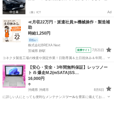
0%で車をご提供、ノレル独自与信システム。
Ad
（株）ICT
≪月収22万円・派遣社員≫機械操作・製造補
助
時給1,250円
日払い
株式会社BREXA Next
7月21日
提携サイト
茨城県 静駅
コネクタ製造工場の検査や測定作業！日勤専属＆土日祝休み＆年間休
日128日★クリーンルーム内作業★マイカー通勤OK＆無料駐車場あり
茨城
常陸大宮市
静駅
その他
【安心・安全・3年間無料保証】レッツノー
★就業先食堂利用可！日払い制度あり！《茨城県常陸大宮市》 人気の
ト i5 爆走M.2(mSATA)SS…
工場のお仕事 ◇コネクタ製造工...
16,000円
沖縄県 沖縄市
8月6日
に詳しい人にとっても便利なメンテナンス
ツール
を豊富に備えており
ます。 ※付属…
沖縄
沖縄市
ノートパソコン
動画