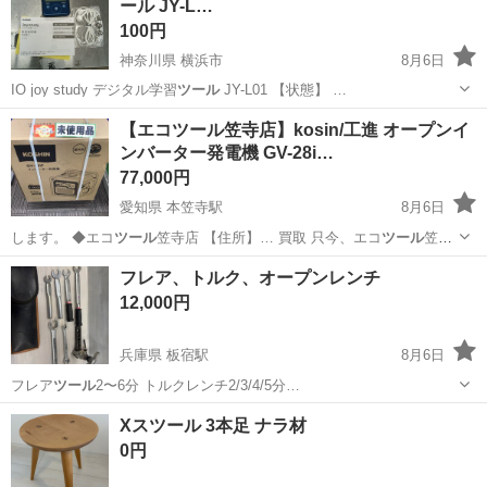
ール JY-L…
100円
神奈川県 横浜市
8月6日
IO joy study デジタル学習
ツール
JY-L01 【状態】 …
神奈川
横浜市
ポータブルプレーヤー
joy
【エコツール笠寺店】kosin/工進 オープンイ
ンバーター発電機 GV-28i…
77,000円
愛知県 本笠寺駅
8月6日
します。 ◆エコ
ツール
笠寺店 【住所】… 買取 只今、エコ
ツール
笠寺
店では 電動…
愛知
名古屋市
本笠寺駅
その他
ツール
フレア、トルク、オープンレンチ
12,000円
兵庫県 板宿駅
8月6日
フレア
ツール
2〜6分 トルクレンチ2/3/4/5分…
兵庫
神戸市
板宿駅
季節、空調家電
トルクレンチ
Xスツール 3本足 ナラ材
0円