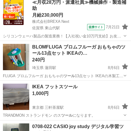
≪月収28万円・派遣社員≫機械操作・製造補
助
月給230,000円
株式会社BREXA Next
7月21日
提携サイト
佐賀県 東山代駅
シリコンウェーハ製品の製造業務！【入社祝い金10万円支給】お友達
やカップルとの応募OK◎年間休日129日＆休出なしでプライベート充
佐賀
伊万里市
東山代駅
その他
BLOMFLUGA ブロムフルーガ おもちゃのツ
実♪業務はクリーンルームで快適作業◎自社正社員登用制度あり★1食
ール13点セット IKEAの…
300円～の格安食堂あり！《佐...
240円
埼玉県 蓮田駅
8月6日
FLUGA ブロムフルーガ おもちゃの
ツール
13点セット IKEAの木製工具
おも…
埼玉
蓮田市
蓮田駅
おもちゃ
工具
IKEA フットスツール
1,000円
東京都 三軒茶屋駅
8月6日
TRANDMON ストランドモン のス
ツール
になります。
東京
世田谷区
三軒茶屋駅
椅子
0708-022 CASIO joy study デジタル学習ツ