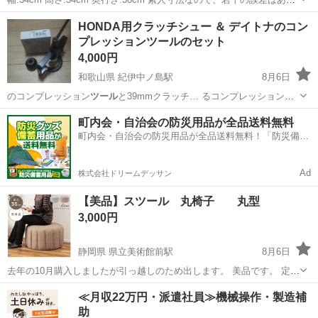
ます。 座面に少しだけ粘着残り、および上に置いてたものの跡がつい
神奈川
藤沢市
藤沢駅
椅子
HONDA用クラッチシュー ＆ デイトナのコン
てます。 ２個セットです。
プレッションツールのセット
4,000円
和歌山県 紀伊中ノ島駅
8月6日
のコンプレッション
ツール
と39mmクラッチ… るコンプレッション
ツ
ール
とクラッチBOXも…
和歌山
和歌山市
紀伊中ノ島駅
ホンダ
クラッチシュー
町内会・自治会の防災用品が全品送料無料
町内会・自治会の防災用品が全品送料無料！「防災備蓄
用品ドットコム」
Ad
株式会社ドリームデッサン
【美品】スツール 丸椅子 丸型
3,000円
静岡県 県立美術館前駅
8月6日
去年の10月購入しましたが引っ越しのため出します。 美品です。 定価
13000円でした。 色はベージュ 高さ35センチ
静岡
静岡市
県立美術館前駅
ソファ
ベージュ
≪月収22万円・派遣社員≫機械操作・製造補
助