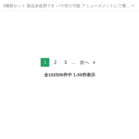
2種類セット 新品未使用です バラ売り可能 アミューズメントにて獲得
しました。 アミューズメント景品にご理解ある方のみご購入お願いい
岐阜
大垣市
大外羽駅
椅子
たします。
1
2
3
...
次へ
全102506件中 1-50件表示