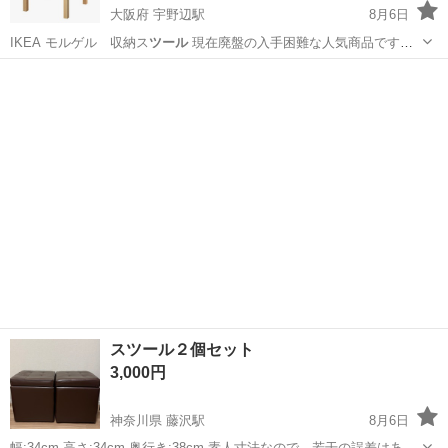
大阪府 宇野辺駅
8月6日
IKEA モルゲル 収納ス
ツール
現在廃盤の入手困難な人気商品です。
…
大阪
吹田市
宇野辺駅
ベッド
スツール２個セット
3,000円
神奈川県 藤沢駅
8月6日
幅:34cm 高さ:34cm 奥行き:38cm 素人寸法なので、若干の誤差はあり