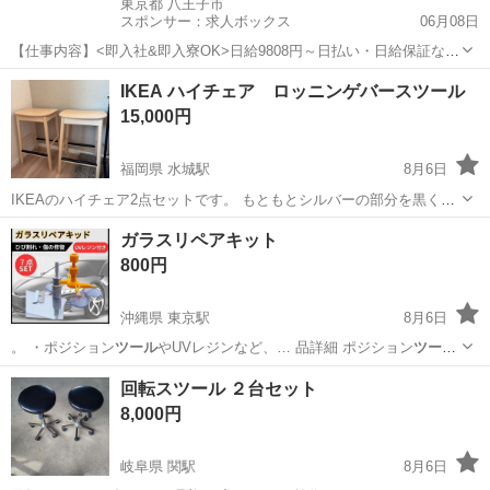
東京都 八王子市
スポンサー：求人ボックス
06月08日
【仕事内容】<即入社&即入寮OK>日給9808円～日払い・日給保証など
待遇充実!寮費2ヶ月無料×祝金4.5万円有 <募集情報> 時間・お金の心配
アルバイト・パート
IKEA ハイチェア ロッニンゲバースツール
ゼロでスタート/ ・2ヶ月寮費費無料 ・入社祝い金4.5万円 ・日払いOK
15,000円
・プライベ...
福岡県 水城駅
8月6日
IKEAのハイチェア2点セットです。 もともとシルバーの部分を黒く塗
装していますが、 少し剥げている部分があります。 ほぼ使っていない
福岡
大野城市
水城駅
椅子
ガラスリペアキット
ので、他の部分は綺麗な状態です。 お引き取りに来てくれる方、どう
800円
ぞよろしくお願いします。
沖縄県 東京駅
8月6日
。 ・ポジション
ツール
やUVレジンなど、… 品詳細 ポジション
ツール
補修フィルム ス…
沖縄
宜野湾市
東京駅
メンテナンス用品
回転スツール ２台セット
8,000円
岐阜県 関駅
8月6日