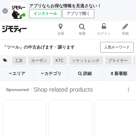
アプリならお得な情報を見逃さない！
インストール
アプリで開く
全国
検索
ログイン
投稿
「ツール」の中古あげます・譲ります
人気キーワード
工具
ホーザン
KTC
ソケットレンチ
プライヤー
エリア
カテゴリ
詳細
新着順