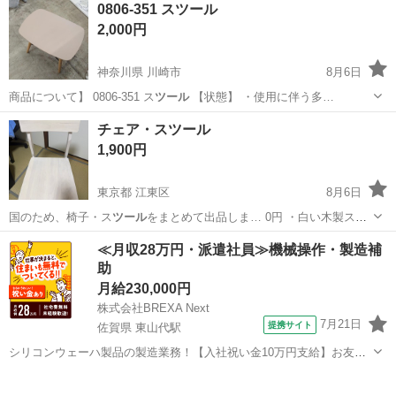
千葉
千葉市
その他
ツール
0806-351 スツール
2,000円
神奈川県 川崎市
8月6日
商品について】 0806-351 ス
ツール
【状態】 ・使用に伴う多…
神奈川
川崎市
家具
現地
チェア・スツール
1,900円
東京都 江東区
8月6日
国のため、椅子・ス
ツール
をまとめて出品しま… 0円 ・白い木製ス
ツ
ール
:1000円 ・チ… 00円 ・小さいス
ツール
単品: 小さいス…
ツール
以
東京
江東区
椅子
≪月収28万円・派遣社員≫機械操作・製造補
外の3点は使用頻… です。 白い木製ス
ツール
もきれいな状態です… 。
助
小さい...
月給230,000円
株式会社BREXA Next
7月21日
提携サイト
佐賀県 東山代駅
シリコンウェーハ製品の製造業務！【入社祝い金10万円支給】お友達
やカップルとの応募OK◎年間休日129日＆休出なしでプライベート充
佐賀
伊万里市
東山代駅
その他
実♪業務はクリーンルームで快適作業◎自社正社員登用制度あり★1食