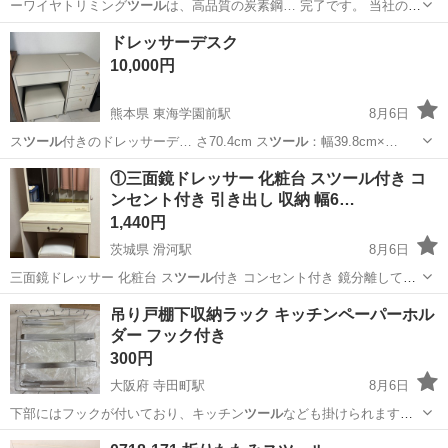
ーワイヤトリミング
ツール
は、高品質の炭素鋼… 完了です。 当社の
ツ
ール
は簡単に組み立てた…
千葉
柏市
柏駅
掃除用具
トリミング
ドレッサーデスク
10,000円
熊本県 東海学園前駅
8月6日
ス
ツール
付きのドレッサーデ… さ70.4cm ス
ツール
：幅39.8cm×…
熊本
熊本市
東海学園前駅
ドレッサー
①三面鏡ドレッサー 化粧台 スツール付き コ
ンセント付き 引き出し 収納 幅6…
1,440円
茨城県 滑河駅
8月6日
三面鏡ドレッサー 化粧台 ス
ツール
付き コンセント付き 鏡分離して
引…
茨城
稲敷市
滑河駅
ドレッサー
コンセント
吊り戸棚下収納ラック キッチンペーパーホル
ダー フック付き
300円
大阪府 寺田町駅
8月6日
下部にはフックが付いており、キッチン
ツール
なども掛けられます。
保管に伴う多少…
大阪
大阪市
寺田町駅
収納家具