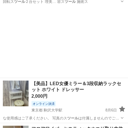
回転ス
ツール
２台セット 理美… 容ス
ツール
施術ス
岐阜
関市
関駅
椅子
理美容
【美品】LED女優ミラー＆3段収納ラックセ
ット ホワイト ドレッサー
2,000円
オンライン決済
東京都 駒沢大学駅
8月6日
な使用感はご了承ください。 写真のス
ツール
は付属しませんのでご了
承ください。 …
東京
世田谷区
駒沢大学駅
ミラー/鏡