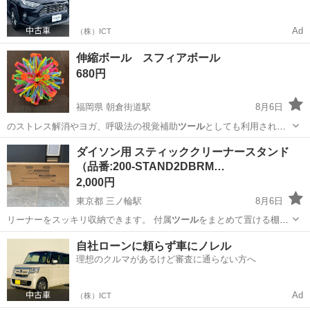
マをご利用いただけるサービスがあります！
Ad
（株）ICT
伸縮ボール スフィアボール
680円
福岡県 朝倉街道駅
8月6日
のストレス解消やヨガ、呼吸法の視覚補助
ツール
としても利用されて
います。 ⭐️お値…
福岡
筑紫野市
朝倉街道駅
おもちゃ
ボール
ダイソン用 スティッククリーナースタンド
（品番:200-STAND2DBRM…
2,000円
東京都 三ノ輪駅
8月6日
リーナーをスッキリ収納できます。 付属
ツール
をまとめて置ける棚板
と、 電源タップ・…
東京
台東区
三ノ輪駅
その他
自社ローンに頼らず車にノレル
理想のクルマがあるけど審査に通らない方へ
Ad
（株）ICT