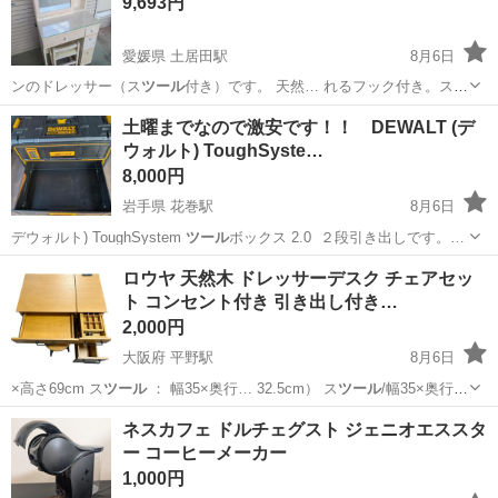
9,693円
愛媛県 土居田駅
8月6日
ンのドレッサー（ス
ツール
付き）です。 天然… れるフック付き。ス
ツ
ール
（椅子）もセットで… ス天板付き） ・ス
ツール
（椅子） 【仕
愛媛
松山市
土居田駅
ドレッサー
土曜までなので激安です！！ DEWALT (デ
様…
ウォルト) ToughSyste…
8,000円
岩手県 花巻駅
8月6日
デウォルト) ToughSystem
ツール
ボックス 2.0 ２段引き出しです。…
岩手
花巻市
花巻駅
その他
ロウヤ 天然木 ドレッサーデスク チェアセッ
ト コンセント付き 引き出し付き…
2,000円
大阪府 平野駅
8月6日
×高さ69cm ス
ツール
： 幅35×奥行… 32.5cm） ス
ツール
/幅35×奥行
35…
大阪
大阪市
平野駅
ドレッサー
ロウヤ
ネスカフェ ドルチェグスト ジェニオエススタ
ー コーヒーメーカー
1,000円