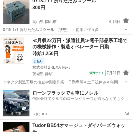
0718-171 折りたたみスツール
300円
岡山県 岡山市
8月6日
0718-171 折りたたみス
ツール
【状態】 ・使用に伴う多…
岡山
岡山市
椅子
現地
≪月収22万円・派遣社員≫電子部品系工場で
の機械操作・製造オペレーター 日勤
時給1,250円
日払い
株式会社BREXA Next
7月21日
提携サイト
茨城県 静駅
コネクタ製造工場の検査や測定作業！日勤専属＆土日祝休み＆年間休
日128日★クリーンルーム内作業★マイカー通勤OK＆無料駐車場あり
茨城
常陸大宮市
静駅
その他
ローンブラックでも車にノレル
★就業先食堂利用可！日払い制度あり！《茨城県常陸大宮市》 人気の
信販会社でクルマのローンやリースが通らなくてもクル
工場のお仕事 ◇コネクタ製造工...
マをご利用いただけるサービスがあります！
Ad
（株）ICT
Tudor BB54オマージュ・ダイバーズウォッ
チ