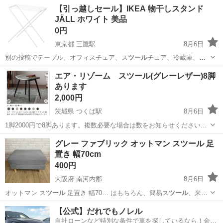
【引っ越しセール】IKEA 物干しスタンド
JÄLL ホワイト 美品
0円
東京都 三鷹駅
8月6日
別の投稿でテーブル、オフィスチェア、ス
ツール
チェア、冷蔵庫、そ
の他の家具・家電も出…
東京
武蔵野市
三鷹駅
収納家具
物干しスタンド
エア・リゾーム スツール(グレーレザー)8脚
あります
2,000円
茨城県 つくば駅
8月6日
1脚2000円で8脚あります。複数必要な場合は数をお知らせください。
新品をAmazon購入後、展示会で7日間使用し暗所で梱包しておりまし
茨城
つくば市
つくば駅
椅子
レザー
グレー ファブリック オットマン スツール 足
た。 購入時の段ボールに入れてお渡しします。 現地にとりに来ていた
置き 幅70cm
だける人のみお願...
400円
大阪府 南河内郡
8月6日
オットマン ス
ツール
足置き 幅70… はもちろん、簡易ス
ツール
、来客
用の補助椅子… リビング用のロース
ツール
としてもお使いいた…
大阪
南河内郡
ソファ
【公式】だれでもノレル
自社ローンなど特別な条件で車を探しているなら！金利