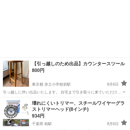
【引っ越しのため出品】カウンタースツール
800円
東京都 赤土小学校前駅
8月6日
引っ越しに伴い出品いたします。 自宅まで引き取りに来ていただける
方限定でお願いいたします。 中古品のため、状態は写真をご確認のう
東京
荒川区
赤土小学校前駅
椅子
カウンター
壊れにくいトリマー、スチールワイヤーグラ
え、ご納得いただける方のみお願いいたします。返品は受付できかね
ストリマーヘッド(8インチ)
ます。 ■ 商品詳細 ・サイ...
934円
千葉県 柏駅
8月6日