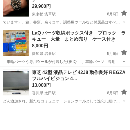
29,900円
東京都 浅草駅
8月6日
ています）。箱、書類、余りコマ、調整用
ツール
など付属品はすべて
揃っています。 手…
東京
台東区
浅草駅
アクセサリー
LaQ パーツ収納ボックス付き ブロック ラ
キュー 大量 まとめ売り ケース付き
8,000円
愛知県 岩倉駅
8月6日
、車輪パーツや専用
ツール
が付属したQBIQ… 、車輪パーツ、専用
ツ
ール
、収納ケース よ…
愛知
岩倉市
岩倉駅
おもちゃ
東芝 42型 液晶テレビ 42J8 動作良好 REGZA
フルハイビジョン 4…
13,000円
香川県 太田駅
8月6日
どん追加され、新たなコミュニケーション
ツール
として進化し続けて
いきます。 ※本機…
香川
高松市
太田駅
テレビ
東芝