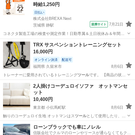
時給1,250円
日払い
株式会社BREXA Next
7月21日
提携サイト
茨城県 静駅
コネクタ製造工場の検査や測定作業！日勤専属＆土日祝休み＆年間休
日128日★クリーンルーム内作業★マイカー通勤OK＆無料駐車場あり
茨城
常陸大宮市
静駅
その他
TRX サスペンショントレーニングセット
★就業先食堂利用可！日払い制度あり！《茨城県常陸大宮市》 人気の
16,000円
工場のお仕事 ◇コネクタ製造工...
オンライン決済
配送可
福岡県 久留米市
8月6日
トレーナーに愛用されているトレーニング
ツール
です。 【商品の状
態】 数回のみ使用…
福岡
久留米市
フィットネス、トレーニング
2人掛けコーデュロイソファ オットマンセ
ット
10,400円
東京都 小伝馬町駅
8月6日
触りのコーデュロイ生地 オットマンはス
ツール
として使用したり、ソ
ファと組み合わせて…
東京
中央区
小伝馬町駅
ソファ
セット
ローンブラックでも車にノレル
信販会社でクルマのローンやリースが通らなくてもクル