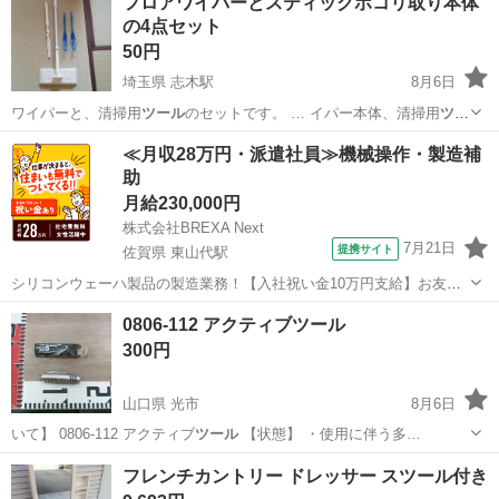
フロアワイパーとスティックホコリ取り本体
の4点セット
50円
埼玉県 志木駅
8月6日
ワイパーと、清掃用
ツール
のセットです。 … イパー本体、清掃用
ツー
ル
2点 - カラー:…
埼玉
新座市
志木駅
掃除用具
≪月収28万円・派遣社員≫機械操作・製造補
助
月給230,000円
株式会社BREXA Next
7月21日
提携サイト
佐賀県 東山代駅
シリコンウェーハ製品の製造業務！【入社祝い金10万円支給】お友達
やカップルとの応募OK◎年間休日129日＆休出なしでプライベート充
佐賀
伊万里市
東山代駅
その他
0806-112 アクティブツール
実♪業務はクリーンルームで快適作業◎自社正社員登用制度あり★1食
300円
300円～の格安食堂あり！《佐...
山口県 光市
8月6日
いて】 0806-112 アクティブ
ツール
【状態】 ・使用に伴う多…
山口
光市
家庭用品
アクティブ
フレンチカントリー ドレッサー スツール付き