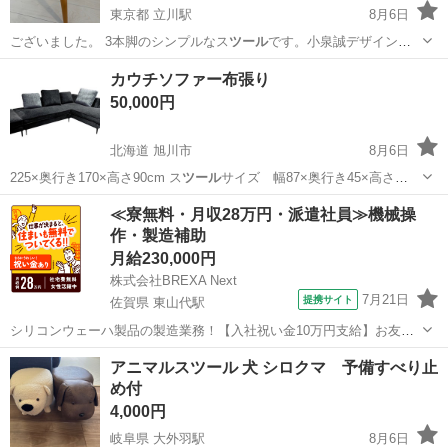
東京都 立川駅
8月6日
ございました。 3本脚のシンプルなス
ツール
です。小泉誠デザイン。
ナラ材の質感を…
東京
立川市
立川駅
椅子
状態
カウチソファー布張り
50,000円
北海道 旭川市
8月6日
225×奥行き170×高さ90cm ス
ツール
サイズ 幅87×奥行き45×高さ
40c…
北海道
旭川市
ソファ
≪寮無料・月収28万円・派遣社員≫機械操
作・製造補助
月給230,000円
株式会社BREXA Next
7月21日
提携サイト
佐賀県 東山代駅
シリコンウェーハ製品の製造業務！【入社祝い金10万円支給】お友達
やカップルとの応募OK◎年間休日129日＆休出なしでプライベート充
佐賀
伊万里市
東山代駅
その他
アニマルスツール 犬 シロクマ 予備すべり止
実♪業務はクリーンルームで快適作業◎自社正社員登用制度あり★1食
め付
300円～の格安食堂あり！《佐...
4,000円
岐阜県 大外羽駅
8月6日