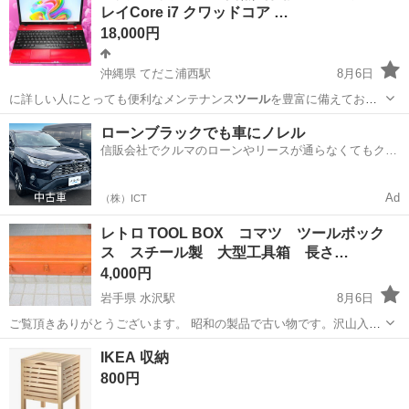
レイCore i7 クワッドコア …
18,000円
沖縄県 てだこ浦西駅
8月6日
に詳しい人にとっても便利なメンテナンス
ツール
を豊富に備えており
ます。 ※バッテリ…
沖縄
沖縄市
てだこ浦西駅
ノートパソコン
動画
ローンブラックでも車にノレル
信販会社でクルマのローンやリースが通らなくてもクル
マをご利用いただけるサービスがあります！
Ad
（株）ICT
レトロ TOOL BOX コマツ ツールボック
ス スチール製 大型工具箱 長さ…
4,000円
岩手県 水沢駅
8月6日
ご覧頂きありがとうございます。 昭和の製品で古い物です。沢山入り
頑丈なので色々活用出来ます。 経年でサビや汚れはありますが変形や
岩手
奥州市
水沢駅
その他
IKEA 収納
穴あき等はありません。 開閉もロックも全てスムーズです。 購入後は
800円
3Nで...