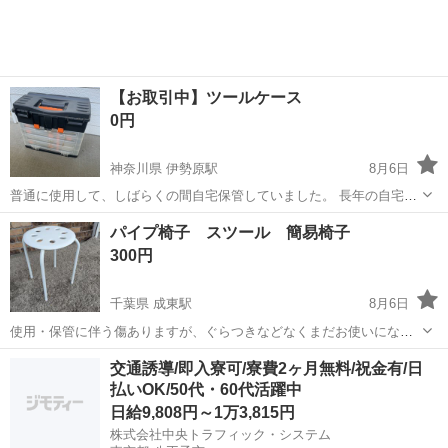
300円～の格安食堂あり！《佐...
【お取引中】ツールケース
0円
神奈川県 伊勢原駅
8月6日
普通に使用して、しばらくの間自宅保管していました。 長年の自宅保
管でほこり被ってます。 蓋の部分留め具がなくて、取っ手をもつと蓋
神奈川
伊勢原市
伊勢原駅
掃除用具
パイプ椅子 スツール 簡易椅子
が開いてしまいます💦 少々難ありですが物自体はまだまだ使用できま
300円
す。 付属品も全て持っていって...
千葉県 成東駅
8月6日
使用・保管に伴う傷ありますが、ぐらつきなどなくまだお使いになれ
ます。 中古品ですのでご理解ある方でお願い致します。
千葉
山武市
成東駅
椅子
交通誘導/即入寮可/寮費2ヶ月無料/祝金有/日
払いOK/50代・60代活躍中
日給9,808円～1万3,815円
株式会社中央トラフィック・システム