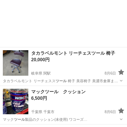
タカラベルモント リーチェスツール 椅子
20,000円
岐阜県 関駅
8月6日
タカラベルモント リーチェスス
ツール
椅子 美容椅子 美濃市倉庫まで
引…
岐阜
関市
関駅
オフィス用家具
マックツール クッション
6,500円
千葉県 千葉市
8月6日
マック
ツール
製品のクッション(未使用) ワコーズ…