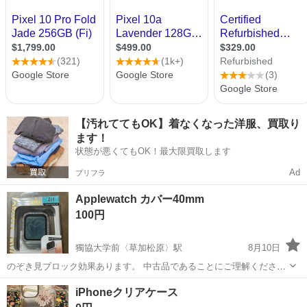
【汚れててもOK】着なくなった洋服、買取り
ます！
状態が悪くてもOK！最大限買取します
Ad
プリフラ
Applewatch カバー40mm
100円
獨協大学前〈草加松原〉駅
8月10日
のぞき見ブロック効果あります。 中古品であることにご理解くださ
い。 17日までにお受け渡し可能な方でお願いします。
埼玉
草加市
獨協大学前〈草加松原〉駅
iPhoneクリアケース