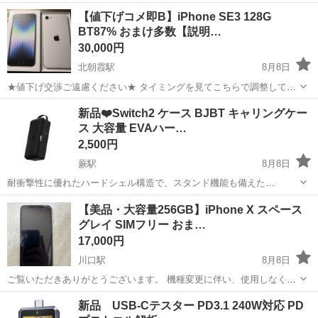
フィルム OverLay Brilliant for シャープ スマートフォン 指紋がつきに
埼玉
越谷市
大袋駅
その他
for
【値下げコメ即B】iPhone SE3 128G
くい 拭き取りクロスは付属して...
BT87% おまけ多数【説明…
30,000円
北朝霞駅
8月8日
★値下げ交渉ご遠慮ください★ タイミングを見てこちらで調整してい
きます✨ お気に入りしといていただけると嬉しいです♪ また、低評価
埼玉
朝霞市
北朝霞駅
その他
新品❤️Switch2 ケース BJBT キャリングケー
のある方やまめな連絡ができない方は、 お問い合わせをご遠慮くださ
ス 大容量 EVAハー…
い。 2026.6.12 こ...
2,500円
蕨駅
8月8日
耐衝撃性に優れたハードシェル構造で、スタンド機能も備えた
Nintendo Switch2対応の保護収納ケースです。 - 対応機種: Nintendo
埼玉
蕨市
蕨駅
携帯アクセサリー
【美品・大容量256GB】iPhone X スペース
Switch2 - 機能: 耐衝撃、スタンド機能、360度保護 - カラ...
グレイ SIMフリー おま…
17,000円
川口駅
8月8日
ご覧いただきありがとうございます。 機種変更に伴い、使用しなくな
ったため出品いたします。 【商品の状態】 ・機種：iPhone X ・容
埼玉
川口市
川口駅
その他
新品 USB-Cテスター PD3.1 240W対応 PD
量：256GB（大容量） ・カラー：スペースグレイ ・SIMロック：SIM