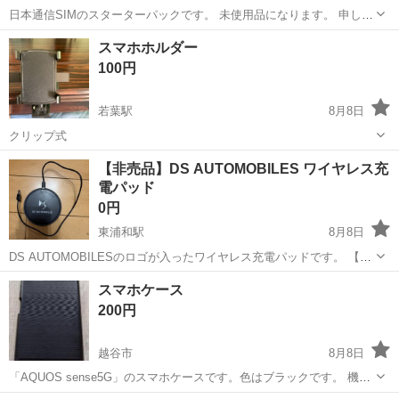
日本通信SIMのスターターパックです。 未使用品になります。 申し込
み期限が【2026年8月31日】までとなっておりますので、期限が迫っ
埼玉
行田市
持田駅
その他
期限
スマホホルダー
ているためお安く出品します。 キャリア変更を予定して購入しました
100円
が、変更しないことに...
若葉駅
8月8日
クリップ式
埼玉
坂戸市
若葉駅
携帯アクセサリー
【非売品】DS AUTOMOBILES ワイヤレス充
電パッド
0円
東浦和駅
8月8日
DS AUTOMOBILESのロゴが入ったワイヤレス充電パッドです。 【ブ
ランド】DS AUTOMOBILES 【カテゴリ】ワイヤレス充電器 【商品の
埼玉
さいたま市
東浦和駅
携帯アクセサリー
スマホケース
状態】目立った傷や汚れなし 【カラー】ブラック系 有料の物と併せて
200円
お引...
越谷市
8月8日
「AQUOS sense5G」のスマホケースです。色はブラックです。 機種
変更により、今後使用する見込みがありませんので、欲しい方にお譲