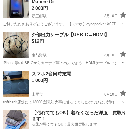
Mobile 6.5…
2,000円
新三郷駅
8月10日
ご覧いただきありがとうございます。 【スマホ】dynapocket X02T
Windows Mobile 6.5 Professional搭載スマートフォン、純正カバー及
埼玉
三郷市
新三郷駅
ソフトバンク
端末
外部出力ケーブル【USB-C→HDMI】
びペン付き【稀少端末・コレクション】 【商品説明...
512円
南与野駅
8月10日
iPhone等のUSB-Cからカーナビ等の出力できる、HDMIケーブルです。
購入しましたが、自身のiPhoneが外部出力に対応していなかったた
埼玉
さいたま市
南与野駅
携帯アクセサリー
スマホ2台同時充電
め、使用できませんでした。 別のiPhoneを繋ぎ、作動は確認済みで
1,000円
す。 お...
上尾市
8月10日
softbank店舗にて18000位購入 大事に使ってましたのでひどい汚れ傷
は有りませんが 通常使用に伴いスレ等は有り【画像確認】 スマホ機種
埼玉
上尾市
その他
【汚れててもOK】着なくなった洋服、買取り
変した為出品 とても便利で助かりました 画像確認の上中古使用品で有
ます！
ることご理解...
状態が悪くてもOK！最大限買取します