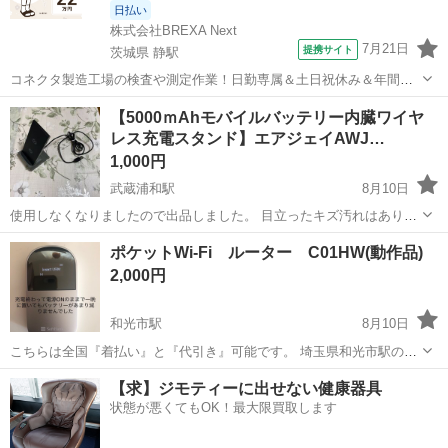
日払い
株式会社BREXA Next
7月21日
提携サイト
茨城県 静駅
コネクタ製造工場の検査や測定作業！日勤専属＆土日祝休み＆年間休
日128日★クリーンルーム内作業★マイカー通勤OK＆無料駐車場あり
茨城
常陸大宮市
静駅
その他
【5000ｍAhモバイルバッテリー内臓ワイヤ
★就業先食堂利用可！日払い制度あり！《茨城県常陸大宮市》 人気の
レス充電スタンド】エアジェイAWJ…
工場のお仕事 ◇コネクタ製造工...
1,000円
武蔵浦和駅
8月10日
使用しなくなりましたので出品しました。 目立ったキズ汚れはありま
せん。 引き取りに来られる方でお願い致します。
埼玉
さいたま市
武蔵浦和駅
携帯アクセサリー
ポケットWi-Fi ルーター C01HW(動作品)
2,000円
和光市駅
8月10日
こちらは全国『着払い』と『代引き』可能です。 埼玉県和光市駅の改
札口に手渡す事も可能です 東武東上線 有楽町線 副都心線 机の引き
埼玉
和光市
和光市駅
その他
ルーター
【求】ジモティーに出せない健康器具
出しから出てきました。 塗装の剥がれや傷があります。 充電器付き
状態が悪くてもOK！最大限買取します
充電ができ...