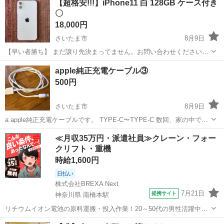
【超格安!!!】iPhone11 白 128GB ケース付き
品します。 液晶や本体に傷はありません。 不正防止の為、返品は受け
〇
付けてませんので、ご理解くだ...
18,000円
さいたま市
8月9日
【早い者勝ち】 まだ譲り先決まってません。お問い合わせください。
128GBはメルカリで2.5～3万円ほどの取引です。 ケース2つ無料でお
埼玉
さいたま市
ドコモ
apple純正充電ケーブル③
付けします。 充電器は希望あればご相談ください。 IMEI:
500円
356564109...
さいたま市
8月9日
a apple純正充電ケーブルです。 TYPE-C〜TYPE-C 数回、家の中で使
っており新品では無いですが、正常に使えます。
埼玉
さいたま市
携帯アクセサリー
ケーブル
≪月収35万円・派遣社員≫クレーン・フォー
クリフト・重機
時給1,600円
日払い
株式会社BREXA Next
7月21日
提携サイト
神奈川県 南橋本駅
リチウムイオン電池の原料運搬・投入作業！20～50代の男性活躍中★
ワンルーム寮完備！赴任旅費会社負担！年間休日130日★フォークリフ
神奈川
相模原市
南橋本駅
その他