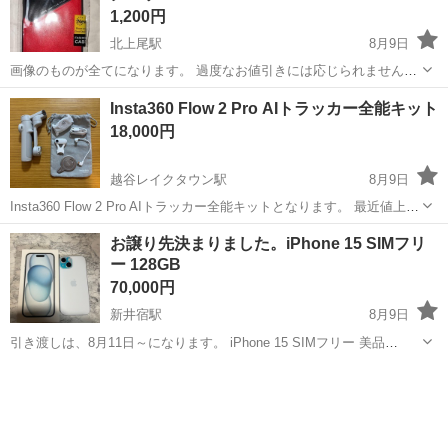
1,200円
北上尾駅
8月9日
画像のものが全てになります。 過度なお値引きには応じられません。
Xiaomi mi11t mi11tpro ケース カバー フェイクレザ ☆プロフィール必
埼玉
上尾市
北上尾駅
携帯アクセサリー
Xiaomi
Insta360 Flow 2 Pro AIトラッカー全能キット
読 ☆自己紹介欄空欄・定型文そのまま不可 ☆近隣の方限定・遠方...
18,000円
越谷レイクタウン駅
8月9日
Insta360 Flow 2 Pro AIトラッカー全能キットとなります。 最近値上が
りしたようなので、美品でお買い得かと思います。 写真の付属品全て
埼玉
越谷市
越谷レイクタウン駅
携帯アクセサリー
お譲り先決まりました。iPhone 15 SIMフリ
付いてます あくまで中古品ですので、気にされる方は購入をお控えく
ー 128GB
ださ...
70,000円
新井宿駅
8月9日
引き渡しは、8月11日～になります。 iPhone 15 SIMフリー 美品
128GB IMEI 354743526519449 利用制限〇 バッテリー最大容量 96%
埼玉
川口市
新井宿駅
ソフトバンク
付属品は、箱とピンのみです。 不具合無し。 充電は...