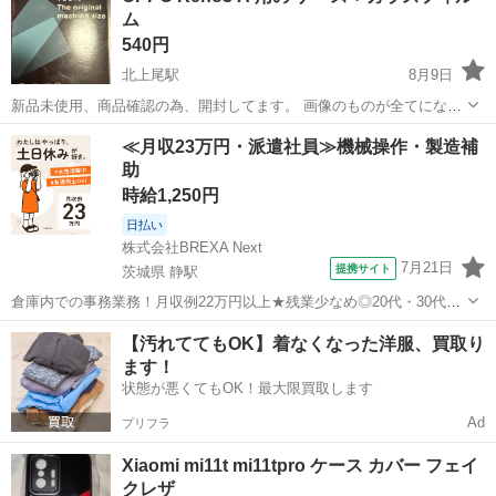
ム
540円
北上尾駅
8月9日
新品未使用、商品確認の為、開封してます。 画像のものが全てになり
ます。 過度なお値引きには応じられません。 柔軟 TPU カバー 全透明
埼玉
上尾市
北上尾駅
携帯アクセサリー
OPPO
≪月収23万円・派遣社員≫機械操作・製造補
散熱加工 黄変しにくい 日本旭硝子製 フィルム 強化ガラス 硬度9H 高
助
透過率 飛...
時給1,250円
日払い
株式会社BREXA Next
7月21日
提携サイト
茨城県 静駅
倉庫内での事務業務！月収例22万円以上★残業少なめ◎20代・30代・
40代の男女活躍中！空調完備で快適作業★食堂利用可◎マイカー通勤
茨城
常陸大宮市
静駅
その他
【汚れててもOK】着なくなった洋服、買取り
OK◎無料駐車場完備！《茨城県常陸大宮市》 人気の工場のお仕事 ◇
ます！
電子部品製造倉庫内の事務...
状態が悪くてもOK！最大限買取します
Ad
プリフラ
Xiaomi mi11t mi11tpro ケース カバー フェイ
クレザ