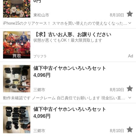
携帯アクセサリー
watch
0円
東松山市
8月10日
iPhone15のクリアケース！ スマホを買い替えたので使えなくなったの
で、お譲り致します。 薄いピンクの半透明です。
埼玉
東松山市
携帯アクセサリー
クリアケース
【求】古いお人形、お譲りください
状態が悪くてもOK！最大限買取します
Ad
プリフラ
値下中古イヤホンいろいろセット
4,096円
三郷市
8月10日
動作未確認です ノークレーム 自己責任でお願いします 現金払い直接
引き渡しです
埼玉
三郷市
その他
イヤホン
値下中古イヤホンいろいろセット
4,096円
三郷市
8月10日