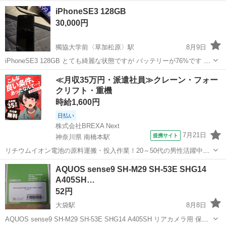
ます 単体では購入できません iPhoneSE 3MagSafe対応カバー回転リ
埼玉
草加市
獨協大学前〈草加松原〉駅
iPhoneSE3 128GB
ング付き グリーンのリングに半透明なクリアケースに なります ...
携帯アクセサリー
iPhoneSE
30,000円
獨協大学前〈草加松原〉駅
8月9日
iPhoneSE3 128GB とても綺麗な状態ですが バッテリーが76%です 高
価で売りたいのですが バッテリーの事があるので 30000円で 値引き不
埼玉
草加市
獨協大学前〈草加松原〉駅
その他
≪月収35万円・派遣社員≫クレーン・フォー
可 早く取り引きできる方 お願いします 箱ありますが内容物はありま
クリフト・重機
せん...
時給1,600円
日払い
株式会社BREXA Next
7月21日
提携サイト
神奈川県 南橋本駅
リチウムイオン電池の原料運搬・投入作業！20～50代の男性活躍中★
ワンルーム寮完備！赴任旅費会社負担！年間休日130日★フォークリフ
神奈川
相模原市
南橋本駅
その他
AQUOS sense9 SH-M29 SH-53E SHG14
ト免許お持ちの方、活躍中！就業先食堂利用可★《神奈川県相模原
A405SH…
市》 人気の工場のお仕事 ◇電...
52円
大袋駅
8月8日
AQUOS sense9 SH-M29 SH-53E SHG14 A405SH リアカメラ用 保護