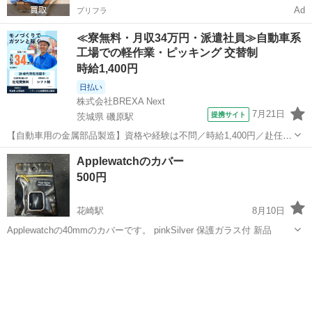
Ad
プリフラ
≪寮無料・月収34万円・派遣社員≫自動車系
工場での軽作業・ピッキング 交替制
時給1,400円
日払い
株式会社BREXA Next
7月21日
提携サイト
茨城県 磯原駅
【自動車用の金属部品製造】資格や経験は不問／時給1,400円／赴任旅
費会社負担／正社員登用のチャンスあり／食堂利用可能／マイカー通
茨城
北茨城市
磯原駅
その他
Applewatchのカバー
勤OK《茨城県茨城市》 人気の工場のお仕事 ◇トラックの金属部品の
500円
製造◇ ★トラックの金属...
花崎駅
8月10日
Applewatchの40mmのカバーです。 pinkSilver 保護ガラス付 新品
埼玉
加須市
花崎駅
その他