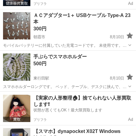
Ad
プリフラ
ＡＣアダプター1＋ USBケーブル Type-A 23
本
300円
朝霞市
8月10日
モバイルバッテリーに付属していた充電コードです。 未使用です。大
量にあるので、まとめて出品します。 ACアダプターは何回か使用して
埼玉
朝霞市
携帯アクセサリー
ACアダプター
手ぶらでスマホホルダー
いますが、家にいくつかあるので、一つ付けます。 宜しくお願いしま
500円
す。
東行田駅
8月10日
スマホホルダーロングです。 ベッド、テーブル、デスクに挟んで、手
ぶらでユーチューブ他視聴にいかがでしょうか。 購入しましたが、使
埼玉
行田市
東行田駅
その他
【実家の人形整理🏠】捨てられない人形買取
用しない為お譲りします。
します❗️
状態が悪くてもOK！最大限買取します
Ad
プリフラ
【スマホ】dynapocket X02T Windows