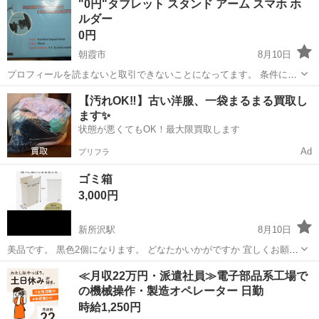
"0円"タブレット スタンド アーム スマホ ホ
ルダー
0円
朝霞市
8月10日
プロフィールを読まないと取引できないことになってます。 条件に合
わない方には返信は致しません。 守った方だけに返信いたします。 何
埼玉
朝霞市
携帯アクセサリー
タブレット
【汚れOK‼️】古い洋服、一袋まるまる買取し
百人と取引してようが、私のルールを守れない人には、一切返事はし
ます✨
ません。 「返事が返って...
状態が悪くてもOK！最大限買取します
Ad
プリフラ
ゴミ箱
3,000円
新所沢駅
8月10日
美品です。 黒色2個になります。 どなたかいかがですか 宜しくお願い
致します。
埼玉
所沢市
新所沢駅
携帯アクセサリー
≪月収22万円・派遣社員≫電子部品系工場で
の機械操作・製造オペレーター 日勤
時給1,250円