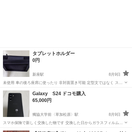
タブレットホルダー
0円
新座駅
8月9日
未使用 車の後ろ座席に使ったり 非対面置き可能 定型文ではなく スト
レートなご希望日時コメント下さい
埼玉
新座市
新座駅
携帯アクセサリー
Galaxy S24 ドコモ購入
65,000円
獨協大学前〈草加松原〉駅
8月9日
スマホ保険で新しく交換した物です 交換した日からガラスフィルムと
ケースを付けて2ヶ月ほど仕様しましたが、他の機種に変更したので出
埼玉
草加市
獨協大学前〈草加松原〉駅
ドコモ