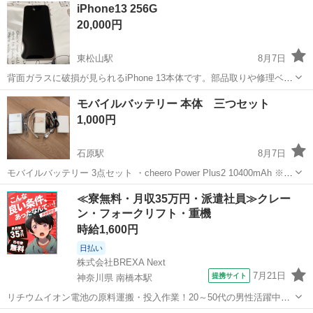
埼玉
越谷市
携帯電話/スマホ
譲り
iPhone13 256G
りします。 使用期間は２年弱ですが、大きなキズや割れ等はありませ
20,000円
ん。 あくまで中古品...
東松山駅
8月7日
背面ガラスに破損が見られるiPhone 13本体です。部品取りや修理ベー
スとしてご活用ください。 - ブランド: Apple - モデル: iPhone 13 - カ
埼玉
東松山市
東松山駅
携帯アクセサリー
モバイルバッテリー 本体 三つセット
ラー: ホワイト - 状態: 背面ガラス破損あり ご覧...
1,000円
石原駅
8月7日
モバイルバッテリー 3点セット ・cheero Power Plus2 10400mAh ※通
常充電 ・iWALK SECRETARY PLUS 10000mAh ※QC急速充電対応
埼玉
熊谷市
石原駅
携帯アクセサリー
≪寮無料・月収35万円・派遣社員≫クレー
・Anker PowerCore1000...
ン・フォークリフト・重機
時給1,600円
日払い
株式会社BREXA Next
7月21日
提携サイト
神奈川県 南橋本駅
リチウムイオン電池の原料運搬・投入作業！20～50代の男性活躍中★
ワンルーム寮完備！赴任旅費会社負担！年間休日130日★フォークリフ