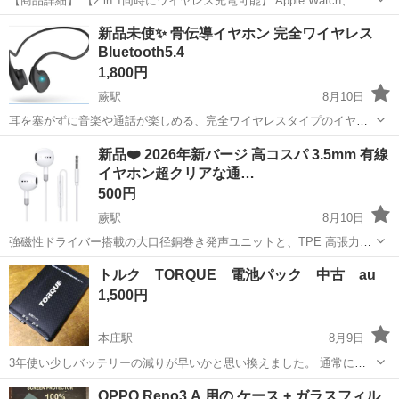
【商品詳細】 【2 in 1同時にワイヤレス充電可能】 Apple Watch、
iPhone、AirPodsなどを3台同時にワイヤレス充電できます。
埼玉
さいたま市
南与野駅
携帯アクセサリー
新品未使✨️ 骨伝導イヤホン 完全ワイヤレス
※AirPods(第1世代 2017年発売)はワイヤレス充電...
Bluetooth5.4
ワイヤレス充電
1,800円
蕨駅
8月10日
耳を塞がずに音楽や通話が楽しめる、完全ワイヤレスタイプのイヤー
カフ型・骨伝導イヤホンです。 圧迫感や振動感が少なく、長時間装着
埼玉
蕨市
蕨駅
その他
新品❤️ 2026年新バージ 高コスパ 3.5mm 有線
しても耳が痛くなりにくいオープンイヤー設計。最新のBluetooth 5.4
イヤホン超クリアな通…
対応で接続の安定性も抜...
500円
蕨駅
8月10日
強磁性ドライバー搭載の大口径銅巻き発声ユニットと、TPE 高張力引
張り材料で保護された無酸素銅芯ケーブルにより、Hi-Fi クオリティの
埼玉
蕨市
蕨駅
その他
イヤホン
トルク TORQUE 電池パック 中古 au
音質を実現。バッテリー残量心配なし、信号妨害や断線・カクつきも
1,500円
ない、原始的だが確実な聴き...
本庄駅
8月9日
3年使い少しバッテリーの減りが早いかと思い換えました。 通常には
使えますので気にされない方や予備にいかがでしょうか？ 購入後に他
埼玉
本庄市
本庄駅
au
TORQUE
OPPO Reno3 A 用の ケース + ガラスフィル
で出されても構いません。