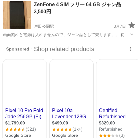
神奈川
相模原市
南橋本駅
その他
ZenFone 4 SIM フリー 64 GB ジャン品
ト免許お持ちの方、活躍中！就業先食堂利用可★《神奈川県相模原
3,500円
市》 人気の工場のお仕事 ◇電...
戸田公園駅
8月7日
画面割れと電源は入れませんので、ジャン品として売ります。。 初期
化に戻すこ事が出来ない為、中のデータはそのまま残りました、削除
埼玉
戸田市
戸田公園駅
その他
ZenFone
の方宜しくお願い致します。 シリーズ ：ZenFone 機種名 ：
ZenFone ...