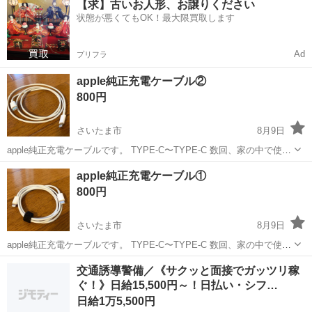
【求】古いお人形、お譲りください
ト免許お持ちの方、活躍中！就業先食堂利用可★《神奈川県相模原
状態が悪くてもOK！最大限買取します
市》 人気の工場のお仕事 ◇電...
Ad
プリフラ
apple純正充電ケーブル②
800円
さいたま市
8月9日
apple純正充電ケーブルです。 TYPE-C〜TYPE-C 数回、家の中で使っ
ており新品では無いですが、正常に使えます。
埼玉
さいたま市
携帯アクセサリー
ケーブル
apple純正充電ケーブル①
800円
さいたま市
8月9日
apple純正充電ケーブルです。 TYPE-C〜TYPE-C 数回、家の中で使っ
ており新品では無いですが、正常に使えます。
埼玉
さいたま市
携帯アクセサリー
交通誘導警備／《サクッと面接でガッツリ稼
ぐ！》日給15,500円～！日払い・シフ…
日給1万5,500円