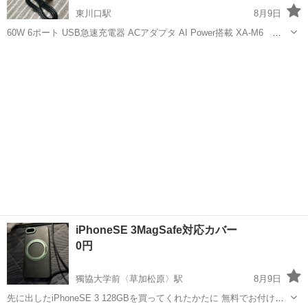
東川口駅
8月9日
60W 6ポート USB急速充電器 ACアダプタ AI Power搭載 XA-M6
XLight USB急速充電器 ACアダプタ XA-M6 中古品です 興味ある方
埼玉
川口市
東川口駅
携帯アクセサリー
ACアダプタ
是非どうぞ 待ち合わせ 引き渡しはR298の道の駅 川口あ...
iPhoneSE 3MagSafe対応カバー
0円
獨協大学前〈草加松原〉駅
8月9日
先に出したiPhoneSE 3 128GBを買ってくれたかたに 無料でお付けし