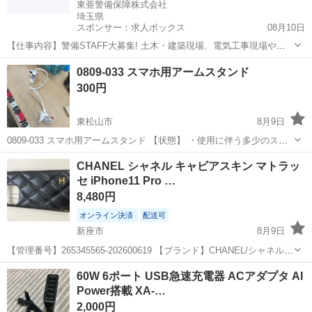
東亜警備保障株式会社
埼玉県
スポンサー：求人ボックス
08月10日
【仕事内容】警備STAFF大募集! 土木・建築現場、電気工事現場や、
ライブ・フェス・お祭り・花火大会などのイベント会場等でのお仕事
アルバイト・パート
0809-033 スマホ用アームスタンド
です。 事故や渋滞といったトラブルが起きないように誘導・案内をお
300円
願いします。 トラブルを未然に防ぎ...
東松山市
8月9日
0809-033 スマホ用アームスタンド 【状態】 ・使用に伴う多少のス
レ、キズ、落としきれない汚れなどございます ・詳細は現地でご確認
埼玉
東松山市
その他
現地
CHANEL シャネル キャビアスキン マトラッ
ください ・お値引きは出来かねますのでご了承願います ※中古品のた
セ iPhone11 Pro …
め、...
8,480円
オンライン決済
配送可
新座市
8月9日
【管理番号】265345565-202600619 【ブランド】CHANEL/シャネル
【アイテム】iPhoneケース 【対象】ユニセックス 【生産国】イタリア
埼玉
新座市
携帯アクセサリー
60W 6ポート USB急速充電器 ACアダプタ AI
共和国 【素材】その他 【付...
Power搭載 XA-…
2,000円