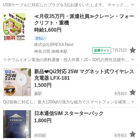
USBケーブルに対応したプラグを3点お譲りいたします。 チャック付
き袋に入れてお渡しいたします。
埼玉
さいたま市
今羽駅
その他
≪月収35万円・派遣社員≫クレーン・フォー
クリフト・重機
時給1,600円
日払い
株式会社BREXA Next
7月21日
提携サイト
神奈川県 南橋本駅
リチウムイオン電池の原料運搬・投入作業！20～50代の男性活躍中★
ワンルーム寮完備！赴任旅費会社負担！年間休日130日★フォークリフ
神奈川
相模原市
南橋本駅
その他
新品❤️Qi2対応 25W マグネット式ワイヤレス
ト免許お持ちの方、活躍中！就業先食堂利用可★《神奈川県相模原
充電器 LFX-181
市》 人気の工場のお仕事 ◇電...
1,500円
蕨駅
8月8日
Qi2規格に対応し、最大1200gfの強力な磁力でスマートフォンを確実に
吸着して25Wの高速充電を実現するワイヤレス充電器です。 - 規格:
埼玉
蕨市
蕨駅
携帯アクセサリー
日本通信SIM スターターパック
Qi2 - 最大出力: 25W - 吸着力: 最大1200gf - 接続端子: ...
1,800円
持田駅
8月8日