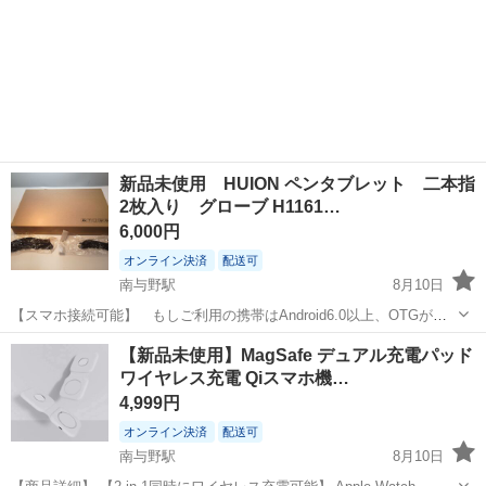
新品未使用 HUION ペンタブレット 二本指
2枚入り グローブ H1161…
6,000円
オンライン決済
配送可
南与野駅
8月10日
【スマホ接続可能】 もしご利用の携帯はAndroid6.0以上、OTGが対
応できたら、 携帯で絵描きが可能です。（★ご注意：Samsungスマホ
埼玉
さいたま市
南与野駅
携帯アクセサリー
OTG
【新品未使用】MagSafe デュアル充電パッド
にはカーソルがありません。スマホに対応するにつきまして、何かご
ワイヤレス充電 Qiスマホ機…
不明な点がございま...
4,999円
オンライン決済
配送可
南与野駅
8月10日