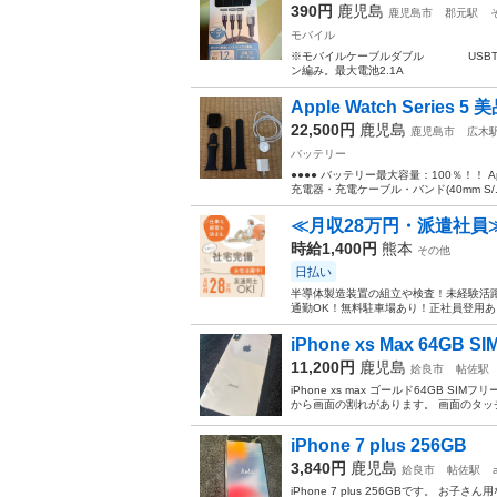
390円
鹿児島
鹿児島市
郡元駅
モバイル
※モバイルケーブルダブル USBType
ン編み。最大電池2.1A
Apple Watch Series
22,500円
鹿児島
鹿児島市
広木
バッテリー
●●●● バッテリー最大容量：100％！！ Apple
充電器・充電ケーブル・バンド(40mm S/..
≪月収28万円・派遣社員
時給1,400円
熊本
その他
日払い
半導体製造装置の組立や検査！未経験活躍
通勤OK！無料駐車場あり！正社員登用あり
iPhone xs Max 64GB 
11,200円
鹿児島
姶良市
帖佐駅
iPhone xs max ゴールド64GB
から画面の割れがあります。 画面のタッチ
iPhone 7 plus 256GB
3,840円
鹿児島
姶良市
帖佐駅
iPhone 7 plus 256GBです。