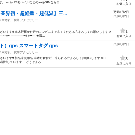
 auかUQモバイルなどのau系SIMならそ...
お気に入り
更新8月2日
2026業界初・超軽量・超低温】三...
作成8月2日
串木野駅
携帯アクセサリー
1
ざいます❣️ 串木野駅か付近のコンビニまで来てくださる方よろしくお願いします A
•❄︎••┈┈┈┈••❄︎❄︎••┈ ★撮...
お気に入り
作成8月2日
ト）gps スマートタグ gps...
串木野駅
携帯アクセサリー
います❣️ 新品未使用品 串木野駅付近 来られる方よろしくお願いします ❄︎••┈┈
3
のため開封しています。 どうぞよろ...
お気に入り