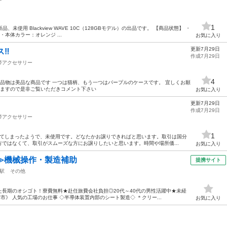
1
レンジ 新品、未使用 Blackview WAVE 10C（128GBモデル）の出品です。 【商品状態】 ・
本体カラー：オレンジ ...
お気に入り
更新7月29日
‼️
作成7月29日
帯アクセサリー
4
｡ 品物は美品な商品です 一つは猫柄、もう一つはパープルのケースです。 宜しくお願
りますので是非ご覧いただきコメント下さい
お気に入り
更新7月29日
作成7月29日
帯アクセサリー
1
注文してしまったようで、未使用です。どなたかお譲りできればと思います。取引は国分
ではなくて、取引がスムーズな方にお譲りしたいと思います。時間や場所価...
お気に入り
≫機械操作・製造補助
提携サイト
駅
その他
長期のオシゴト！寮費無料★赴任旅費会社負担◎20代～40代の男性活躍中★未経
津市》 人気の工場のお仕事 ◇半導体装置内部のシート製造◇ ＊クリー...
お気に入り