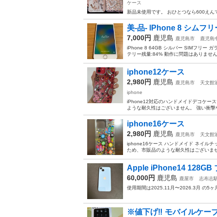
ケース
新品未使用です。 おひとつなら600えん
美-品- lPhone 8 シムフ
7,000円
鹿児島
鹿児島市
鹿児島
iPhone 8 64GB シルバー SI
テリー残量:84% 動作に問題はありません
iphone12ケース
2,980円
鹿児島
鹿児島市
天文館
iphone
iPhone12対応のハンドメイドデコケ
ような耐久性はございません。 強い衝撃
iphone16ケース
2,980円
鹿児島
鹿児島市
天文館
iphone16ケース ハンドメイド ネイ
ため、市販品のような耐久性はございませ
Apple iPhone14 128G
60,000円
鹿児島
鹿屋市
志布志
使用期間は2025.11月〜2026.3月 の
※値下げ‼ モバイルケーブル