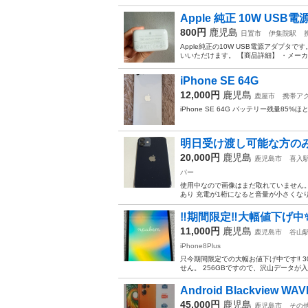
Apple 純正 10W US
800円
鹿児島
日置市
伊集院駅
Apple純正の10W USB電源アダプタで
いいただけます。 【商品詳細】 ・メーカー
iPhone SE 64G
12,000円
鹿児島
鹿屋市
携帯ア
iPhone SE 64G バッテリー残量
明日受け渡し可能な方のみ i
20,000円
鹿児島
鹿児島市
喜入
パー
使用中なので画像はまだ取れていません。 
あり 充電が1桁になると音量が小さくな
‼️期間限定‼️大幅値下げ中✨激
11,000円
鹿児島
鹿児島市
谷山
iPhone8Plus
只今期間限定での大幅お値下げ中です‼️ 3
せん。 256GBですので、沢山データが
Android Blackview WAV
45,000円
鹿児島
鹿児島市
その