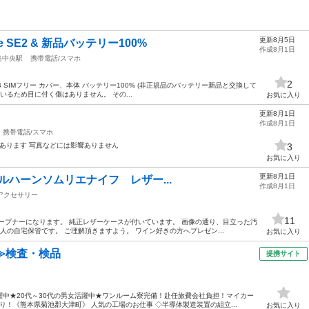
更新8月5日
e SE2 & 新品バッテリー100%
作成8月1日
島中央駅
携帯電話/スマホ
2
ト64GB SIMフリー カバー、本体 バッテリー100% (非正規品のバッテリー新品と交換して
いるため目に付く傷はありません。 その...
お気に入り
更新8月1日
作成8月1日
携帯電話/スマホ
り傷あります 写真などには影響ありません
3
お気に入り
更新8月1日
 コールハーンソムリエナイフ レザー...
作成8月1日
アクセサリー
11
ープナーになります。 純正レザーケースが付いています。 画像の通り、目立った汚
人の自宅保管です。 ご理解頂きますよう。 ワイン好きの方へプレゼン...
お気に入り
≫検査・検品
提携サイト
中★20代～30代の男女活躍中★ワンルーム寮完備！赴任旅費会社負担！マイカー
！《熊本県菊池郡大津町》 人気の工場のお仕事 ◇半導体製造装置の組立...
お気に入り