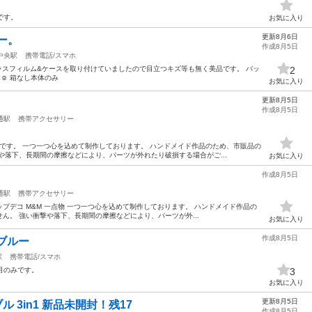
です。
お気に入り
更新8月6日
リー。
作成8月5日
中央駅
携帯電話/スマホ
Mフリー ガラスフィルム&ケースを取り付けていましたので目立つキズ等も無く美品です。 バッ
2
☺︎ 箱なし本体のみ
お気に入り
更新8月5日
作成8月5日
通駅
携帯アクセサリー
ースです。 一つ一つ心を込めて制作しております。 ハンドメイド作品のため、市販品の
や落下、長期間の摩擦などにより、パーツが外れたり破損する場合がご...
お気に入り
作成8月5日
通駅
携帯アクセサリー
ルチップデコ M&M 一点物 一つ一つ心を込めて制作しております。 ハンドメイド作品の
ん。 強い衝撃や落下、長期間の摩擦などにより、パーツが外...
お気に入り
作成8月5日
B ブルー
駅
携帯電話/スマホ
5ヶ月のみです。
3
お気に入り
更新8月5日
 3in1 新品未開封！残17
作成8月5日