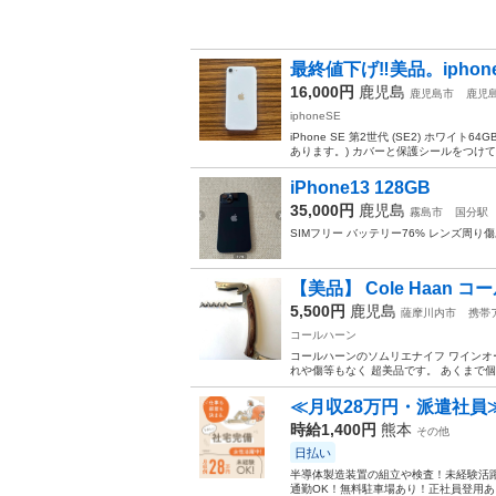
最終値下げ‼️美品。iphon
16,000円
鹿児島
鹿児島市
鹿児
iphoneSE
iPhone SE 第2世代 (SE2) ホワイ
あります。) カバーと保護シールをつけて
iPhone13 128GB
35,000円
鹿児島
霧島市
国分駅
SIMフリー バッテリー76% レンズ周
【美品】 Cole Haan
5,500円
鹿児島
薩摩川内市
携帯
コールハーン
コールハーンのソムリエナイフ ワインオ
れや傷等もなく 超美品です。 あくまで個
≪月収28万円・派遣社員
時給1,400円
熊本
その他
日払い
半導体製造装置の組立や検査！未経験活躍
通勤OK！無料駐車場あり！正社員登用あり