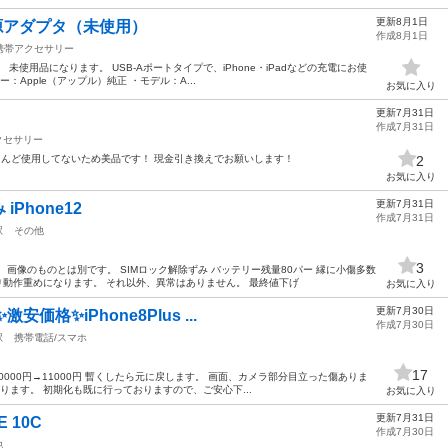
更新8月1日
B電源アダプタ（未使用）
作成8月1日
携帯アクセサリー
す。 未使用品になります。 USB-Aポートタイプで、iPhone・iPadなどの充電にお使
：Apple（アップル）純正 ・モデル：A...
お気に入り
更新7月31日
作成7月31日
クセサリー
85%ほとんど使用してないため美品です！ 現金引き換えでお願いします！
2
お気に入り
更新7月31日
Phone12
作成7月31日
駅
その他
3
画像のものとは別です。 SIMロック解除ずみ バッテリー残量80パー 縁に小傷多数
り動作重めになります。 それ以外、異常はありません。 最終値下げ
お気に入り
更新7月30日
安価格✨iPhone8Plus ...
作成7月30日
駅
携帯電話/スマホ
17
0000円→11000円 暫くしたら元に戻します。 画面、カメラ部分目立った傷ありま
入ります。 初期化も既に行っておりますので、ご安心下...
お気に入り
更新7月31日
E 10C
作成7月30日
他