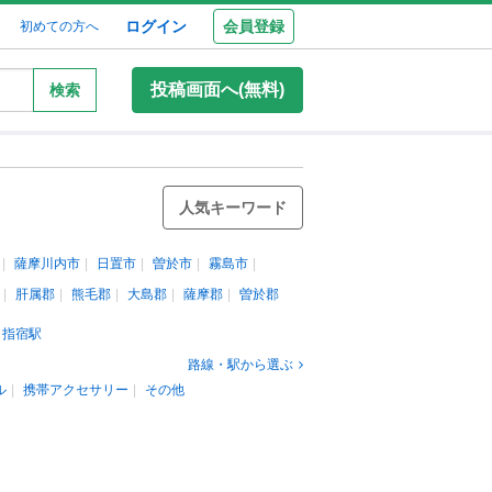
ログイン
会員登録
初めての方へ
投稿画面へ(無料)
検索
人気キーワード
薩摩川内市
日置市
曽於市
霧島市
肝属郡
熊毛郡
大島郡
薩摩郡
曽於郡
指宿駅
路線・駅から選ぶ
ル
携帯アクセサリー
その他