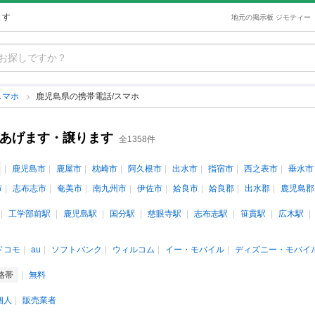
ます
地元の掲示板 ジモティー
スマホ
鹿児島県の携帯電話/スマホ
古あげます・譲ります
全1358件
鹿児島市
鹿屋市
枕崎市
阿久根市
出水市
指宿市
西之表市
垂水市
市
志布志市
奄美市
南九州市
伊佐市
姶良市
姶良郡
出水郡
鹿児島郡
工学部前駅
鹿児島駅
国分駅
慈眼寺駅
志布志駅
笹貫駅
広木駅
ドコモ
au
ソフトバンク
ウィルコム
イー・モバイル
ディズニー・モバイ
格帯
無料
個人
販売業者