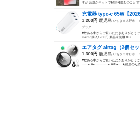
すが 店舗かネットで解除可能とのことです。
充電器 type-c 65W【
1,200円
鹿児島
いちき串木野市
プラグ
❣️数ある中からご覧いただきありがとうご
mazon購入1980円 新品未使用 ❄︎••┈┈┈┈•
エアタグ airtag（2個セッ
1,300円
鹿児島
いちき串木野市
❣️数ある中からご覧いただきありがとうござ
┈┈••❄︎••┈┈┈┈••❄︎❄︎••┈ ★撮影