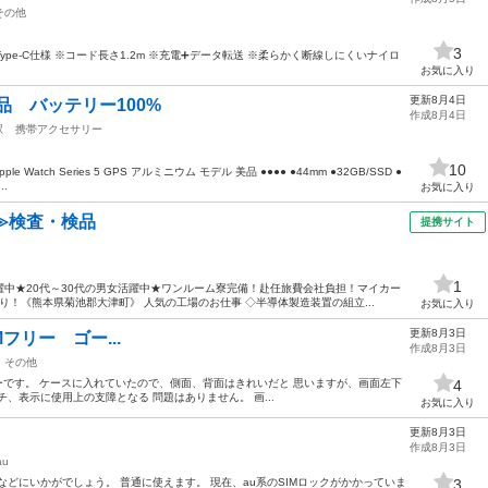
その他
3
-C仕様 ※コード長さ1.2m ※充電➕データ転送 ※柔らかく断線しにくいナイロ
お気に入り
更新8月4日
 5 美品 バッテリー100%
作成8月4日
駅
携帯アクセサリー
10
 Watch Series 5 GPS アルミニウム モデル 美品 ●●●● ●44mm ●32GB/SSD ●
.
お気に入り
≫検査・検品
提携サイト
1
中★20代～30代の男女活躍中★ワンルーム寮完備！赴任旅費会社負担！マイカー
！《熊本県菊池郡大津町》 人気の工場のお仕事 ◇半導体製造装置の組立...
お気に入り
更新8月3日
SIMフリー ゴー...
作成8月3日
その他
 SIMフリーです。 ケースに入れていたので、側面、背面はきれいだと 思いますが、画面左下
4
、表示に使用上の支障となる 問題はありません。 画...
お気に入り
更新8月3日
作成8月3日
au
 お子さん用などにいかがでしょう。 普通に使えます。 現在、au系のSIMロックがかかっていま
3