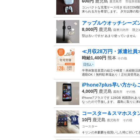
600円
鹿児島
鹿児島市
市役所前
コンパクトな充電ケース付き ELECOM製
来られる方を希望します。 夕方以降の取
アップルウオッチシーズン
8,000円
鹿児島
薩摩川内市
隈之
型は古いですが あまり使っていません
≪月収28万円・派遣社員
時給1,400円
熊本
その他
日払い
半導体製造装置の組立や検査！未経験活躍
通勤OK！無料駐車場あり！正社員登用あり
iPhone7plus早い方か
4,000円
鹿児島
霧島市
その他
iPhone7プラスです 128GB 画面割
なったので手放します。 霧島に取りに来
コースター＆スマホスタ
10円
鹿児島
鹿児島市
その他
コースター
キリンの本麒麟を箱買いした時に付いてき