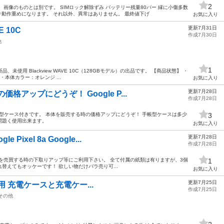
2
画像のものとは別です。 SIMロック解除ずみ バッテリー残量80パー 縁に小傷多数
り動作重めになります。 それ以外、異常はありません。 最終値下げ
お気に入り
更新7月31日
E 10C
作成7月30日
他
1
レンジ 新品、未使用 Blackview WAVE 10C（128GBモデル）の出品です。 【商品状態】 ・
本体カラー：オレンジ ...
お気に入り
更新7月28日
格アップにどうぞ！ Google P...
作成7月28日
中古の手帳型ケース付きです。 本体を販売する時の価格アップにどうぞ！ 手帳型ケースは多少
3
問題く使用出来ます。
お気に入り
更新7月28日
ixel 8a Google...
作成7月28日
を売買する時の下取りアップ等にご利用下さい。 全て付属の紙類は有りますが、3個
1
替えてもオッケーです！ 欲しい物だけバラ売り可...
お気に入り
更新7月25日
ree用 充電ケースと充電ケー...
作成7月25日
その他