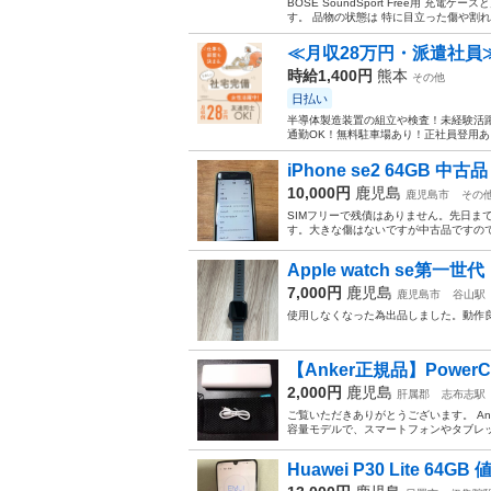
BOSE SoundSport Free用 
す。 品物の状態は 特に目立った傷や割れ
≪月収28万円・派遣社員
時給1,400円
熊本
その他
日払い
半導体製造装置の組立や検査！未経験活躍
通勤OK！無料駐車場あり！正社員登用あり
iPhone se2 64GB 
10,000円
鹿児島
鹿児島市
その
SIMフリーで残債はありません。先日ま
す。大きな傷はないですが中古品ですので
Apple watch se第一世代
7,000円
鹿児島
鹿児島市
谷山駅
使用しなくなった為出品しました。動作良
【Anker正規品】PowerCore
2,000円
鹿児島
肝属郡
志布志駅
ご覧いただきありがとうございます。 Anker
容量モデルで、スマートフォンやタブレッ
Huawei P30 Lite 64