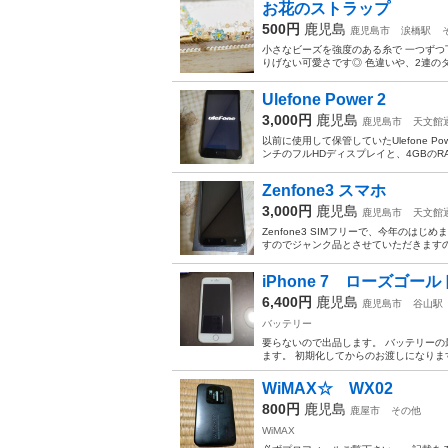
お花のストラップ
500円
鹿児島
鹿児島市
涙橋駅
小さなビーズを強度のある糸で 一つずつ
りげない可愛さです◎ 色違いや、2連のダブル
Ulefone Power 2
3,000円
鹿児島
鹿児島市
天文館
以前に使用して保管していたUlefone 
ンチのフルHDディスプレイと、4GBのRAM
Zenfone3 スマホ
3,000円
鹿児島
鹿児島市
天文館
Zenfone3 SIMフリーで、今年の
すのでジャンク品とさせていただきますの
iPhone 7 ローズゴール
6,400円
鹿児島
鹿児島市
谷山駅
バッテリー
要らないので出品します。 バッテリーの
ます。 初期化してからのお渡しになりま
WiMAX☆ WX02
800円
鹿児島
鹿屋市
その他
WiMAX