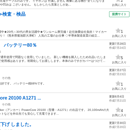
2
充電ケースと充電ケーブルのみです。 イヤホンは 付属しません 画像にある物が 全てになりま
や凹みは ございません。 もしかしたら見落としがあ...
お気に入り
≫検査・検品
提携サイト
1
中★20代～30代の男女活躍中★ワンルーム寮完備！赴任旅費会社負担！マイカー
！《熊本県菊池郡大津町》 人気の工場のお仕事 ◇半導体製造装置の組立...
お気に入り
更新7月28日
中古品 バッテリー80％
作成7月24日
他
で通常使用で問題なく使用していました。 新しい機種を購入したため出品いたしま
5
使用感はあります。初期化してお渡しします。本体のみですがカバーはつけて...
お気に入り
更新7月27日
作成7月23日
その他
好です。 バッテリー残68%です。
1
お気に入り
更新8月4日
 20100 A1271 ...
作成7月21日
その他
（アンカー）PowerCore 20100（型番：A1271）の出品です。 20,100mAhの大
4
トなどを外出先でも安心して充電できます...
お気に入り
更新7月30日
GB 値下げ しました。
作成7月20日