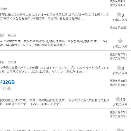
更新7月4日
作成7月4日
その他
丁寧に編んでお作りしました☺︎ オーロラクリアと涼しげなブルー🩵 とても軽く、さ
3
ラインなどもお作り可能です🙆🏽‍♀️ お問い合わせはお気軽...
お気に入り
作成6月28日
通駅
その他
Power 2の中古です。多少のキスや汚れはありますが、大きな傷みは無いです。 5.5イ
、64GBのストレージ、6050mAhの超大容量バ...
お気に入り
更新6月27日
作成6月27日
通駅
その他
はじめまで予備て楽天モバイルで使用していました中古です。 只、バッテリーが消耗してま
3
で、ご了承ください。 お渡しは本体、イヤホン、箱のみ また、...
お気に入り
更新6月18日
ド32GB
作成6月18日
その他
13
最大容量は84%です。 本体、箱の出品になります。 ガラスフィルム取り付けてあり
す。 郵送は不可です。 よろしくお願いします。
お気に入り
更新6月12日
作成6月12日
4