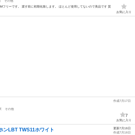
駅
その他
te 64GB SiMフリーです。 渡す前に初期化致します。 ほとんど使用してないので美品です 質
お気に入り
作成7月17日
駅
その他
7
お気に入り
更新7月16日
ンLBT TWS11ホワイト
作成7月16日