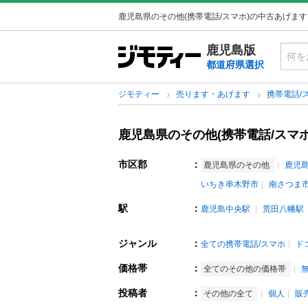
鹿児島県のその他(携帯電話/スマホ)の中古あげま
鹿児島版
都道府県選択
ジモティー
売ります・あげます
携帯電話/
鹿児島県のその他(携帯電話/スマ
市区郡
：
鹿児島県のその他
鹿児
いちき串木野市
南さつま
駅
：
鹿児島中央駅
荒田八幡駅
ジャンル
：
全ての携帯電話/スマホ
ド
価格帯
：
全てのその他の価格帯
投稿者
：
その他の全て
個人
販