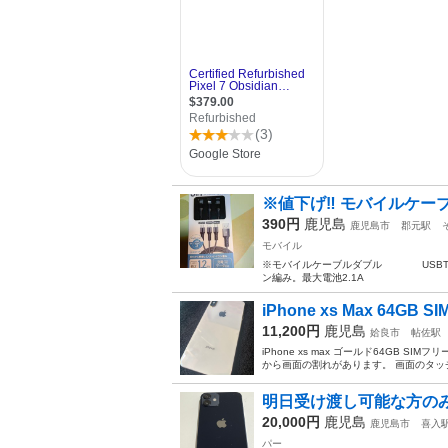
※値下げ‼ モバイルケーブル
390円
鹿児島
鹿児島市
郡元駅
モバイル
※モバイルケーブルダブル USBType
ン編み。最大電池2.1A
iPhone xs Max 64GB 
11,200円
鹿児島
姶良市
帖佐駅
iPhone xs max ゴールド64GB
から画面の割れがあります。 画面のタッチ
明日受け渡し可能な方のみ i
20,000円
鹿児島
鹿児島市
喜入
パー