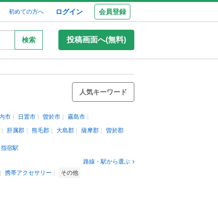
ログイン
会員登録
初めての方へ
投稿画面へ(無料)
検索
人気キーワード
内市
日置市
曽於市
霧島市
肝属郡
熊毛郡
大島郡
薩摩郡
曽於郡
指宿駅
路線・駅から選ぶ
携帯アクセサリー
その他