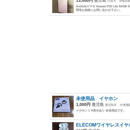
13,000円
鹿児島
日置市
伊集院
Androidスマホ Huawei P30 Li
問等お気軽にお問い合わせ下さい。
未使用品 イヤホン
1,000円
鹿児島
鹿児島市
中洲通
イヤホン L R表示あり 未使用品です。
ELECOMワイヤレスイヤホ