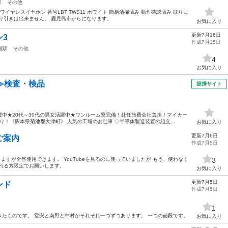
駅
その他
ワイヤレスイヤホン 番号LBT TWS11 ホワイト 簡易清掃済み 動作確認済み 取りに
り引きは出来ません。 鹿児島市からになります。
お気に入り
更新7月16日
3
作成7月15日
城駅
その他
4
お気に入り
≫検査・検品
提携サイト
中★20代～30代の男女活躍中★ワンルーム寮完備！赴任旅費会社負担！マイカー
！《熊本県菊池郡大津町》 人気の工場のお仕事 ◇半導体製造装置の組立...
お気に入り
更新7月6日
らご案内
作成7月5日
れありますが全然使用できます。 YouTubeを見るのに使っていましたが もう、使わなく
3
れる方限定でお願いします。
お気に入り
更新7月5日
ンド
作成7月5日
1
たものです。 堂安と南野と中村がそれぞれ一つずつあります。 一つの値段です。
お気に入り