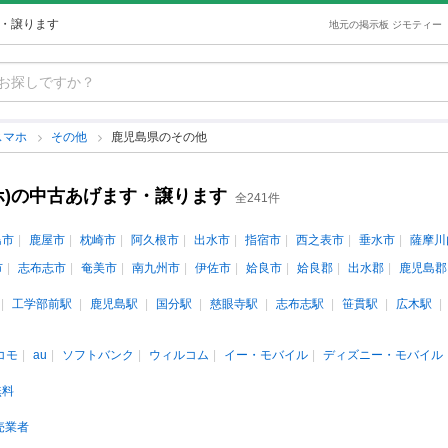
す・譲ります
地元の掲示板 ジモティー
スマホ
その他
鹿児島県のその他
ホ)の中古あげます・譲ります
全241件
島市
鹿屋市
枕崎市
阿久根市
出水市
指宿市
西之表市
垂水市
薩摩川
市
志布志市
奄美市
南九州市
伊佐市
姶良市
姶良郡
出水郡
鹿児島郡
工学部前駅
鹿児島駅
国分駅
慈眼寺駅
志布志駅
笹貫駅
広木駅
コモ
au
ソフトバンク
ウィルコム
イー・モバイル
ディズニー・モバイル
無料
売業者