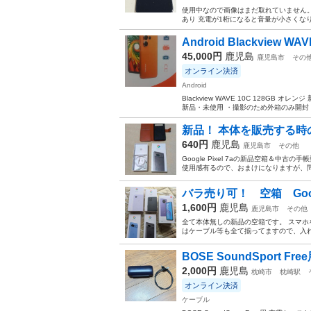
使用中なので画像はまだ取れていません。 
あり 充電が1桁になると音量が小さくな
Android Blackview WAV
45,000円
鹿児島
鹿児島市
その
オンライン決済
Android
Blackview WAVE 10C 128GB オ
新品・未使用 ・撮影のため外箱のみ開封 ・
新品！ 本体を販売する時の価
640円
鹿児島
鹿児島市
その他
Google Pixel 7aの新品空箱＆
使用感有るので、おまけになりますが、
バラ売り可！ 空箱 Google P
1,600円
鹿児島
鹿児島市
その他
全て本体無しの新品の空箱です。 スマホ
はケーブル等も全て揃ってますので、入れ
BOSE SoundSport F
2,000円
鹿児島
枕崎市
枕崎駅
オンライン決済
ケーブル