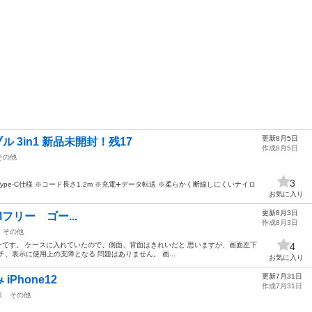
更新8月5日
 3in1 新品未開封！残17
作成8月5日
その他
3
-C仕様 ※コード長さ1.2m ※充電➕データ転送 ※柔らかく断線しにくいナイロ
お気に入り
更新8月3日
SIMフリー ゴー...
作成8月3日
その他
 SIMフリーです。 ケースに入れていたので、側面、背面はきれいだと 思いますが、画面左下
4
、表示に使用上の支障となる 問題はありません。 画...
お気に入り
更新7月31日
Phone12
作成7月31日
駅
その他