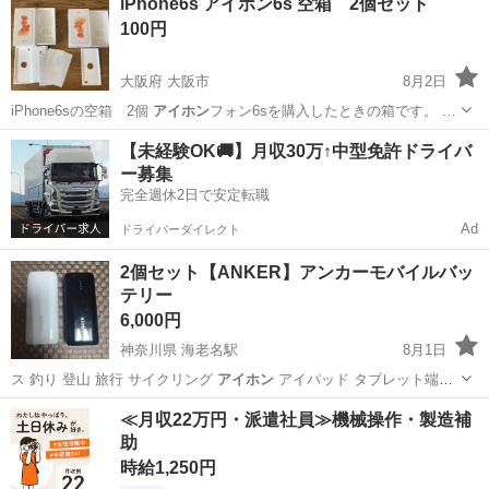
iPhone6s アイホン6s 空箱 2個セット
100円
大阪府 大阪市
8月2日
iPhone6sの空箱 2個
アイホン
フォン6sを購入したときの箱です。 …
大阪
大阪市
その他
【未経験OK🚚】月収30万↑中型免許ドライバ
ー募集
完全週休2日で安定転職
Ad
ドライバーダイレクト
2個セット【ANKER】アンカーモバイルバッ
テリー
6,000円
神奈川県 海老名駅
8月1日
ス 釣り 登山 旅行 サイクリング
アイホン
アイパッド タブレット端末
キャン…
神奈川
海老名市
海老名駅
その他
ANKER
≪月収22万円・派遣社員≫機械操作・製造補
助
時給1,250円