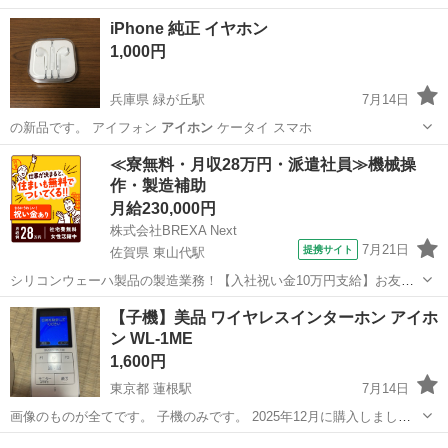
広島
広島市
下祇園駅
携帯電話/スマホ
アイホン
iPhone 純正 イヤホン
1,000円
兵庫県 緑が丘駅
7月14日
の新品です。 アイフォン
アイホン
ケータイ スマホ
兵庫
三木市
緑が丘駅
携帯アクセサリー
イヤホン
≪寮無料・月収28万円・派遣社員≫機械操
作・製造補助
月給230,000円
株式会社BREXA Next
7月21日
提携サイト
佐賀県 東山代駅
シリコンウェーハ製品の製造業務！【入社祝い金10万円支給】お友達
やカップルとの応募OK◎年間休日129日＆休出なしでプライベート充
佐賀
伊万里市
東山代駅
その他
【子機】美品 ワイヤレスインターホン アイホ
実♪業務はクリーンルームで快適作業◎自社正社員登用制度あり★1食
ン WL-1ME
300円～の格安食堂あり！《佐...
1,600円
東京都 蓮根駅
7月14日
画像のものが全てです。 子機のみです。 2025年12月に購入しまし
た。 引越しのため不要となりました。 モニターは外せないため処分し
東京
板橋区
蓮根駅
その他
インターホン