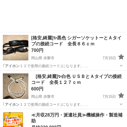
ました。 ｿﾌﾄﾊﾞﾝｸで使用していました。 SIMフリーです。 なかなか綺
三重
津市
ソフトバンク
麗な方だと思います。 よろしくお願い致します。 花口さんも認める...
[格安,綺麗]✨黒色 シガーソケットーとＡタイ
プの接続コード 全長８６ｃｍ
700円
岡山県 赤磐市
7月15日
｢
アイホン
１２で使用の接続コード｣になります。…
岡山
赤磐市
携帯アクセサリー
コード
[格安,綺麗]✨白色 ＵＳＢとＡタイプの接続
コード 全長１２７ｃｍ
600円
岡山県 赤磐市
7月15日
｢
アイホン
１２で使用の接続コード｣になります。…
岡山
赤磐市
携帯アクセサリー
コード
≪月収28万円・派遣社員≫機械操作・製造補
助