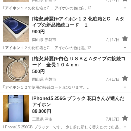
｢
アイホン
１２の化粧箱とC…
アイホン
の色は白, 12…
岡山
赤磐市
携帯アクセサリー
アイホン
[格安,綺麗]✨アイホン１２ 化粧箱とC－Ａタ
イプの新品接続コード １
900円
岡山県 赤磐市
7月17日
｢
アイホン
１２の化粧箱とC…
アイホン
の色は黒, 12…
岡山
赤磐市
携帯アクセサリー
アイホン
[格安,綺麗]✨白色 ＵＳＢとＡタイプの接続コ
ード 全長１０４ｃｍ
500円
岡山県 赤磐市
7月17日
｢
アイホン
１２で使用の接続コード｣になります。…
岡山
赤磐市
携帯アクセサリー
アイホン
iPhone15 256G ブラック 花口さんが選んだ
アイホン
89,000円
三重県 津市
7月17日
i Phone15 256GB ブラック です。 少し前に新しく替えたので出品し