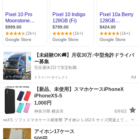
【未経験OK🚚】月収30万↑中型免許ドライバ
ー募集
完全週休2日で安定転職
Ad
ドライバーダイレクト
【新品、未使用】スマホケースiPhoneX
iPhoneXS-5
1,000円
神奈川県 横浜市
8月6日
neXS ソフトスマホケース耐衝撃
アイホン
L-162-5 サイズ間違えて
購…
神奈川
横浜市
携帯アクセサリー
アイホン17ケース
500円