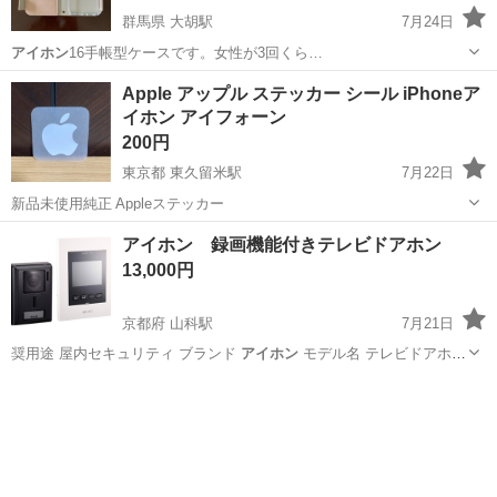
群馬県 大胡駅
7月24日
アイホン
16手帳型ケースです。女性が3回くら…
群馬
前橋市
大胡駅
携帯アクセサリー
アイホン
Apple アップル ステッカー シール iPhoneア
イホン アイフォーン
200円
東京都 東久留米駅
7月22日
新品未使用純正 Appleステッカー
東京
東久留米市
東久留米駅
携帯アクセサリー
Apple
アイホン 録画機能付きテレビドアホン
13,000円
京都府 山科駅
7月21日
奨用途 屋内セキュリティ ブランド
アイホン
モデル名 テレビドアホン
接続技術…
京都
京都市
山科駅
その他
ピンポンパン