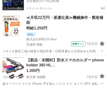
完全週休2日で安定転職
Ad
ドライバーダイレクト
≪月収22万円・派遣社員≫機械操作・製造補
助
時給1,250円
日払い
株式会社BREXA Next
7月21日
提携サイト
茨城県 静駅
コネクタ製造工場の検査や測定作業！日勤専属＆土日祝休み＆年間休
日128日★クリーンルーム内作業★マイカー通勤OK＆無料駐車場あり
茨城
常陸大宮市
静駅
その他
【新品・未開封】防水スマホホルダー phone
★就業先食堂利用可！日払い制度あり！《茨城県常陸大宮市》 人気の
holder 360 HL…
工場のお仕事 ◇コネクタ製造工...
1,300円
東京都 池袋駅
7月27日
連キーワード:スマホ iPhone
アイホン
バイク ナビ カメラ GPS 自転…
東京
豊島区
池袋駅
家具
ナビ