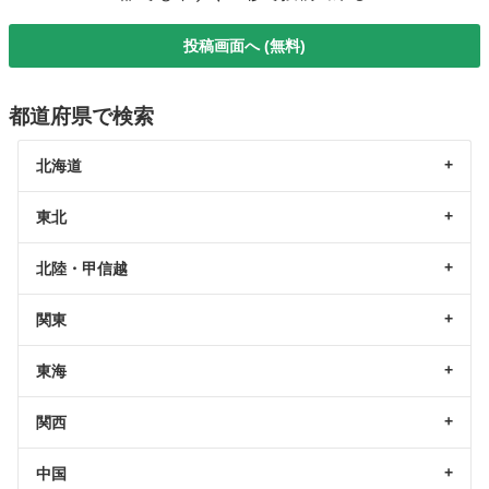
投稿画面へ (無料)
都道府県で検索
北海道
東北
北陸・甲信越
関東
東海
関西
中国