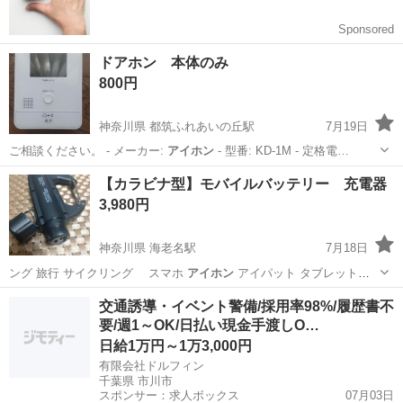
ドアホン 本体のみ
800円
神奈川県 都筑ふれあいの丘駅
7月19日
ご相談ください。 - メーカー:
アイホン
- 型番: KD-1M - 定格電…
神奈川
横浜市
都筑ふれあいの丘駅
その他
【カラビナ型】モバイルバッテリー 充電器
3,980円
神奈川県 海老名駅
7月18日
ング 旅行 サイクリング スマホ
アイホン
アイパット タブレット端
末 キャン…
神奈川
海老名市
海老名駅
その他
モバイルバッテリー
交通誘導・イベント警備/採用率98%/履歴書不
要/週1～OK/日払い現金手渡しO…
日給1万円～1万3,000円
有限会社ドルフィン
千葉県 市川市
スポンサー：求人ボックス
07月03日