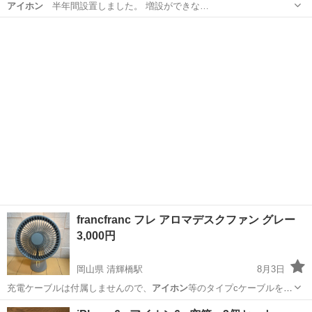
アイホン
半年間設置しました。 増設ができな…
千葉
船橋市
三咲駅
その他
francfranc フレ アロマデスクファン グレー
3,000円
岡山県 清輝橋駅
8月3日
充電ケーブルは付属しませんので、
アイホン
等のタイプcケーブルをご
使用下さい。…
岡山
岡山市
清輝橋駅
季節、空調家電
francfranc