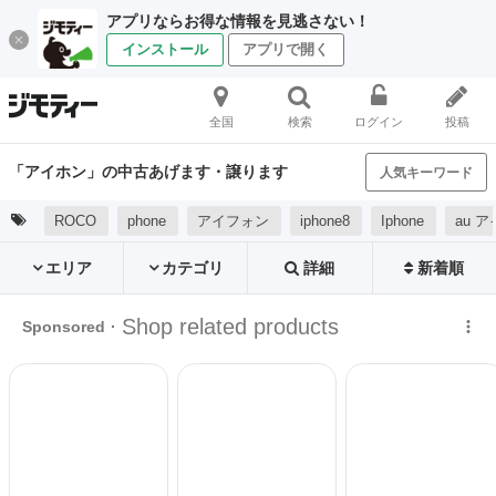
アプリならお得な情報を見逃さない！
インストール
アプリで開く
全国
検索
ログイン
投稿
「アイホン」の中古あげます・譲ります
人気キーワード
ROCO
phone
アイフォン
iphone8
Iphone
au 
エリア
カテゴリ
詳細
新着順