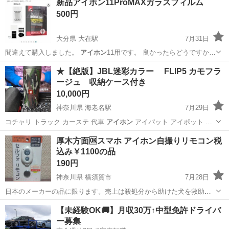
新品アイホン11ProMAXガラスフィルム
500円
大分県 大在駅
7月31日
間違えて購入しました。
アイホン
11用です。 良かったらどうですか…
大分
大分市
大在駅
その他
アイホン
★【絶版】JBL迷彩カラー FLIP5 カモフラ
ージュ 収納ケース付き
10,000円
神奈川県 海老名駅
7月29日
コチャリ トラック カーステ 代車
アイホン
アイパット アイポット ア
ンドロイ…
神奈川
海老名市
海老名駅
家具
JBL
厚木方面🆗スマホ アイホン自撮りリモコン税
込み￥1100の品
190円
神奈川県 横須賀市
7月28日
日本のメーカーの品に限ります。売上は殺処分から助けた犬を救助犬､
介助犬に育てる為に使います。
神奈川
横須賀市
その他
アイホン
【未経験OK🚚】月収30万↑中型免許ドライバ
ー募集