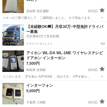
高知県 領石通駅
8月5日
イオンの二階で購入して、二週間使いました。 キズ等あります。
高知
高知市
領石通駅
その他
【未経験OK🚚】月収30万↑中型免許ドライバ
ー募集
完全週休2日で安定転職
Ad
ドライバーダイレクト
アイホン WL-DA WL-1ME ワイヤレステレビ
ドアホン インターホン
7,500円
鳥取県 岩美駅
8月4日
うございます。
アイホン
AIPHONE… 済みです。 #
アイホン
#AIPHON…
鳥取
岩美郡
岩美駅
その他
インターフォン
5,000円
千葉県 三咲駅
8月3日