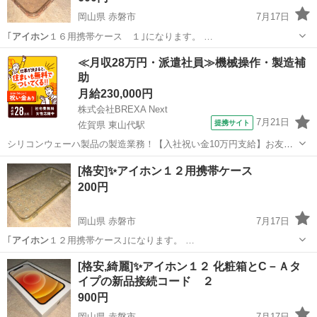
岡山県 赤磐市
7月17日
｢
アイホン
１６用携帯ケース １｣になります。 …
岡山
赤磐市
携帯アクセサリー
アイホン
≪月収28万円・派遣社員≫機械操作・製造補
助
月給230,000円
株式会社BREXA Next
7月21日
提携サイト
佐賀県 東山代駅
シリコンウェーハ製品の製造業務！【入社祝い金10万円支給】お友達
やカップルとの応募OK◎年間休日129日＆休出なしでプライベート充
佐賀
伊万里市
東山代駅
その他
[格安]✨アイホン１２用携帯ケース
実♪業務はクリーンルームで快適作業◎自社正社員登用制度あり★1食
200円
300円～の格安食堂あり！《佐...
岡山県 赤磐市
7月17日
｢
アイホン
１２用携帯ケース｣になります。 …
岡山
赤磐市
携帯アクセサリー
アイホン
[格安,綺麗]✨アイホン１２ 化粧箱とC－Ａタ
イプの新品接続コード ２
900円
岡山県 赤磐市
7月17日