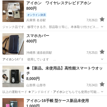
静岡
袋井市
袋井駅
その他
アイホン ワイヤレステレビドアホン
800円
オンライン決済
兵庫県 名谷駅
7月26日
ジャンク品です、修理できる方、部品取り等に。本体取り付けビス、
電池カバーのビスもありません。
兵庫
神戸市
名谷駅
電話、ＦＡＸ
スマホカバー
400円
沖縄県 浦添前田駅
7月25日
アイホン
14ﾌﾟﾛ 使用しています …
沖縄
浦添市
浦添前田駅
ソフトバンク
🍀【新品。未使用品】高性能スマートウオッ
チ
8,000円
山形県 山形市
7月24日
以上の運動モード 🍀アンドロイド・
アイホン
どちらでも使用が可能で
す！ ◆…
山形
山形市
その他
新品
アイホン16手帳 型ケース新品未使用
1,000円