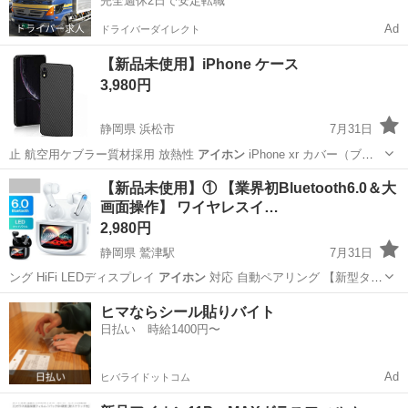
完全週休2日で安定転職
Ad
ドライバーダイレクト
【新品未使用】iPhone ケース
3,980円
静岡県 浜松市
7月31日
止 航空用ケブラー質材採用 放熱性
アイホン
iPhone xr カバー（ブラ
ッ…
静岡
浜松市
その他
アイフォン
【新品未使用】① 【業界初Bluetooth6.0＆大
画面操作】 ワイヤレスイ…
2,980円
静岡県 鷲津駅
7月31日
ング HiFi LEDディスプレイ
アイホン
対応 自動ペアリング 【新型タ
ッ…
静岡
湖西市
鷲津駅
その他
イヤホン
ヒマならシール貼りバイト
日払い 時給1400円〜
Ad
ヒバライドットコム