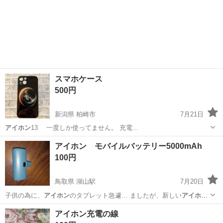
スマホケース
500円
新潟県 柏崎市
7月21日
アイホン
13 一度しか使ってません。 充電…
新潟
柏崎市
ソフトバンク
アイホン
アイホン モバイルバッテリー5000mAh
100円
鳥取県 湖山駅
7月20日
子供の為に、
アイホン
のタブレット急遽… ましたが、新しい
アイホン
新型タブレットに…
鳥取
鳥取市
湖山駅
その他
アイホン
アイホン充電の線