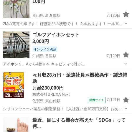
100円
岡山県 新倉敷駅
7月20日
2Mの充電の線です！ ほぼ新品の状態です！ ２本あります！ 一本100
円！
岡山
倉敷市
新倉敷駅
電話、ＦＡＸ
ゴルフアイホンセット
3,000円
オンライン決済
沖縄県 首里駅
7月20日
アイホン
Ｓ、Aから4番９本 キャビティで球が…
沖縄
那覇市
首里駅
ゴルフ
アイホン
≪月収28万円・派遣社員≫機械操作・製造補
助
月給230,000円
株式会社BREXA Next
7月21日
提携サイト
佐賀県 東山代駅
シリコンウェーハ製品の製造業務！【入社祝い金10万円支給】お友達
やカップルとの応募OK◎年間休日129日＆休出なしでプライベート充
佐賀
伊万里市
東山代駅
その他
実♪業務はクリーンルームで快適作業◎自社正社員登用制度あり★1食
300円～の格安食堂あり！《佐...