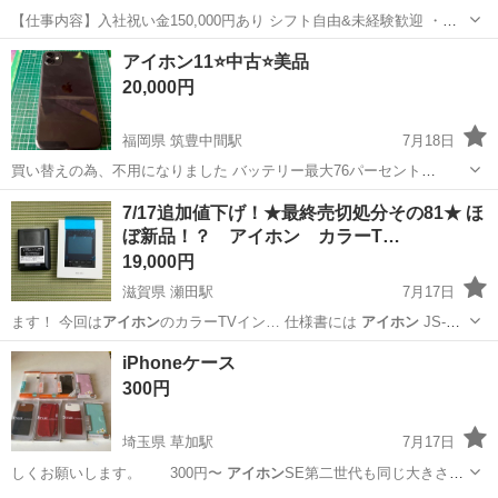
【仕事内容】入社祝い金150,000円あり シフト自由&未経験歓迎
・直
行直帰OK ・一部車・自転車・バイク通勤OK ・週1～OK ・日払い・
アルバイト・パート
アイホン11⭐️中古⭐️美品
週払いOK、現金手渡しも可能です! <仕事内容> 建築・土木工事現場
20,000円
で...
福岡県 筑豊中間駅
7月18日
買い替えの為、不用になりました バッテリー最大76パーセント
docomoSIMフリー 取り引き可能です 64GBです
福岡
中間市
筑豊中間駅
電話、ＦＡＸ
アイホン
7/17追加値下げ！★最終売切処分その81★ ほ
ぼ新品！？ アイホン カラーT…
19,000円
滋賀県 瀬田駅
7月17日
ます！ 今回は
アイホン
のカラーTVイン… 仕様書には
アイホン
JS-
12E …
滋賀
大津市
瀬田駅
生活家電
アイホン
iPhoneケース
300円
埼玉県 草加駅
7月17日
しくお願いします。 300円〜
アイホン
SE第二世代も同じ大きさで
使えるみた…