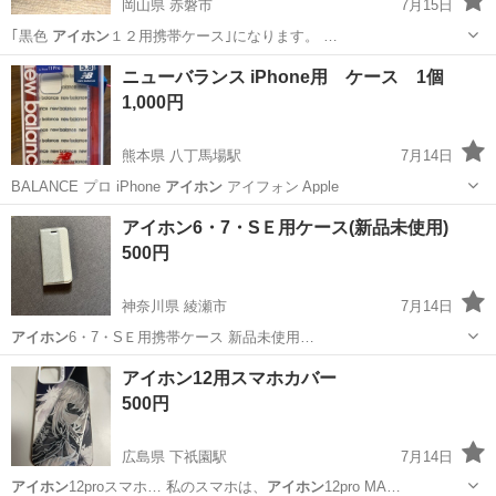
岡山県 赤磐市
7月15日
｢黒色
アイホン
１２用携帯ケース｣になります。 …
岡山
赤磐市
携帯アクセサリー
アイホン
ニューバランス iPhone用 ケース 1個
1,000円
熊本県 八丁馬場駅
7月14日
BALANCE プロ iPhone
アイホン
アイフォン Apple
熊本
熊本市
八丁馬場駅
携帯アクセサリー
アイホン6・7・SＥ用ケース(新品未使用)
ニューバランス
500円
神奈川県 綾瀬市
7月14日
アイホン
6・7・SＥ用携帯ケース 新品未使用…
神奈川
綾瀬市
携帯アクセサリー
アイホン
アイホン12用スマホカバー
500円
広島県 下祇園駅
7月14日
アイホン
12proスマホ… 私のスマホは、
アイホン
12pro MA…