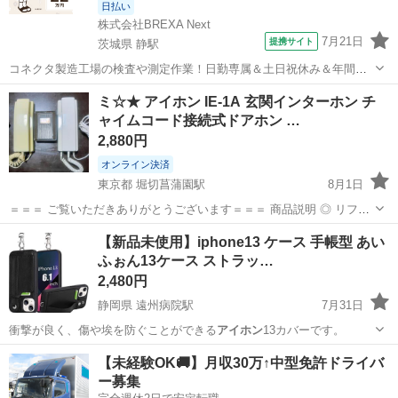
日払い
株式会社BREXA Next
7月21日
提携サイト
茨城県 静駅
コネクタ製造工場の検査や測定作業！日勤専属＆土日祝休み＆年間休
日128日★クリーンルーム内作業★マイカー通勤OK＆無料駐車場あり
茨城
常陸大宮市
静駅
その他
ミ☆★ アイホン IE-1A 玄関インターホン チ
★就業先食堂利用可！日払い制度あり！《茨城県常陸大宮市》 人気の
ャイムコード接続式ドアホン …
工場のお仕事 ◇コネクタ製造工...
2,880円
オンライン決済
東京都 堀切菖蒲園駅
8月1日
＝＝＝ ご覧いただきありがとうございます＝＝＝ 商品説明 ◎ リフォ
ームの為、不要になったので出品します。 ◎ 玄関子機は多分使えると
東京
葛飾区
堀切菖蒲園駅
その他
インターホン
【新品未使用】iphone13 ケース 手帳型 あい
思いますが、ジャンク扱いでお願いします。(確認出来ない為) ◎ 親機
ふぉん13ケース ストラッ…
(...
2,480円
静岡県 遠州病院駅
7月31日
衝撃が良く、傷や埃を防ぐことができる
アイホン
13カバーです。
静岡
浜松市
遠州病院駅
その他
iphone
【未経験OK🚚】月収30万↑中型免許ドライバ
ー募集