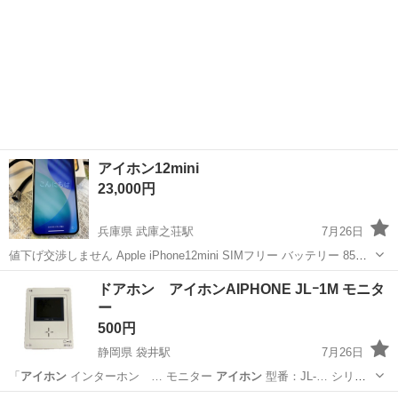
アイホン12mini
23,000円
兵庫県 武庫之荘駅
7月26日
値下げ交渉しません Apple iPhone12mini SIMフリー バッテリー 85%
128G キズなどはほとんどありません 見落としがあるかもそれません
兵庫
尼崎市
武庫之荘駅
その他
ドアホン アイホンAIPHONE JLｰ1M モニタ
ので 写真でご確認をお願いします 1回も落としていません...
ー
500円
静岡県 袋井駅
7月26日
「
アイホン
インターホン … モニター
アイホン
型番：JL-… シリー
ズ名：
アイホン
代表カラー：…