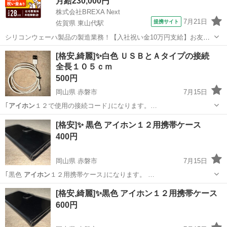
月給230,000円
株式会社BREXA Next
7月21日
提携サイト
佐賀県 東山代駅
シリコンウェーハ製品の製造業務！【入社祝い金10万円支給】お友達
やカップルとの応募OK◎年間休日129日＆休出なしでプライベート充
佐賀
伊万里市
東山代駅
その他
[格安,綺麗]✨白色 ＵＳＢとＡタイプの接続
実♪業務はクリーンルームで快適作業◎自社正社員登用制度あり★1食
全長１０５ｃｍ
300円～の格安食堂あり！《佐...
500円
岡山県 赤磐市
7月15日
｢
アイホン
１２で使用の接続コード｣になります。…
岡山
赤磐市
携帯アクセサリー
コード
[格安]✨ 黒色 アイホン１２用携帯ケース
400円
岡山県 赤磐市
7月15日
｢黒色
アイホン
１２用携帯ケース｣になります。 …
岡山
赤磐市
携帯アクセサリー
アイホン
[格安,綺麗]✨黒色 アイホン１２用携帯ケース
600円