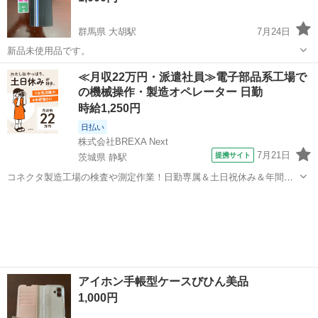
群馬県 大胡駅
7月24日
新品未使用品です。
群馬
前橋市
大胡駅
携帯アクセサリー
アイホン
≪月収22万円・派遣社員≫電子部品系工場で
の機械操作・製造オペレーター 日勤
時給1,250円
日払い
株式会社BREXA Next
7月21日
提携サイト
茨城県 静駅
コネクタ製造工場の検査や測定作業！日勤専属＆土日祝休み＆年間休
日128日★クリーンルーム内作業★マイカー通勤OK＆無料駐車場あり
茨城
常陸大宮市
静駅
その他
★就業先食堂利用可！日払い制度あり！《茨城県常陸大宮市》 人気の
工場のお仕事 ◇コネクタ製造工...
アイホン手帳型ケースびひん美品
1,000円