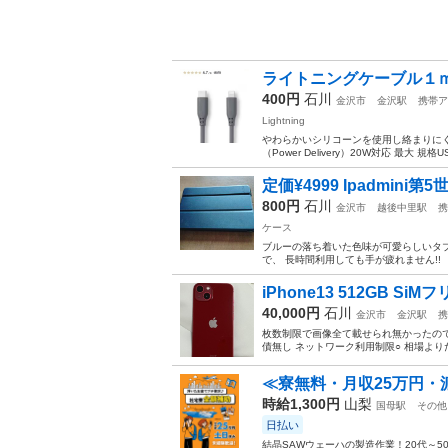
ライトニングケーブル１
400円
石川
金沢市
金沢駅
携帯ア
Lightning
やわらかいシリコーンを使用し絡まりにく
（Power Delivery）20W対応 最大 規格U
定価¥4999 Ipadmini
800円
石川
金沢市
越後中里駅
携
ケース
ブルーの落ち着いた色味が可愛らしいタブ
で、 長時間利用しても手が疲れません!!
iPhone13 512GB SiM
40,000円
石川
金沢市
金沢駅
携
枚数制限で画像全て載せられ無かったので、問
債無し ネットワーク利用制限○ 相場よ
≪寮無料・月収25万円・
時給1,300円
山梨
国母駅
その他
日払い
結晶SAWウェーハの製造作業！20代～