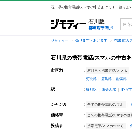
石川県の携帯電話/スマホの中古あげます・譲りま
石川版
都道府県選択
ジモティー
売ります・あげます
携帯電話/
石川県の携帯電話/スマホの中古
市区郡
：
石川県の携帯電話/スマホ
河北郡
鹿島郡
能美郡
駅
：
野町駅
東金沢駅
野々市
ジャンル
：
全ての携帯電話/スマホ
価格帯
：
全ての携帯電話/スマホの価
投稿者
：
携帯電話/スマホの全て