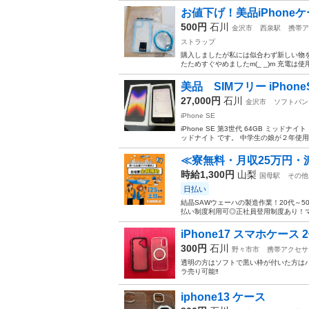
お値下げ！美品iPhoneケース 
500円
石川
金沢市
西泉駅
携帯ア
ストラップ
購入しましたが私には似合わず新しい物
たためすぐやめましたm(_ _)m 充電は
美品 SIMフリー iPhone
27,000円
石川
金沢市
ソフトバン
iPhone SE
iPhone SE 第3世代 64GB ミッドナイト ブ
ッドナイト です。 中学生の娘が２年使用し
≪寮無料・月収25万円・
時給1,300円
山梨
国母駅
その他
日払い
結晶SAWウェーハの製造作業！20代～
払い制度利用可◎正社員登用制度あり！マ
iPhone17 スマホケース
300円
石川
野々市市
携帯アクセサ
透明の方はソフトで黒い枠が付いた方はハード
ラ売り可能‼️
iphone13 ケース