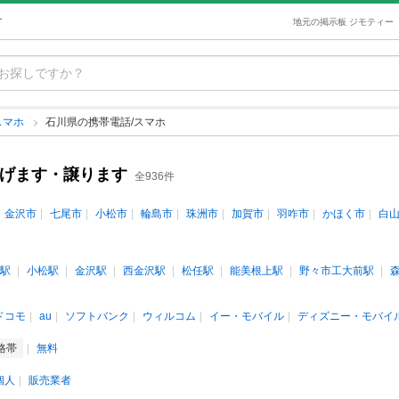
す
地元の掲示板 ジモティー
スマホ
石川県の携帯電話/スマホ
あげます・譲ります
全936件
金沢市
七尾市
小松市
輪島市
珠洲市
加賀市
羽咋市
かほく市
白
駅
小松駅
金沢駅
西金沢駅
松任駅
能美根上駅
野々市工大前駅
ドコモ
au
ソフトバンク
ウィルコム
イー・モバイル
ディズニー・モバイ
格帯
無料
個人
販売業者