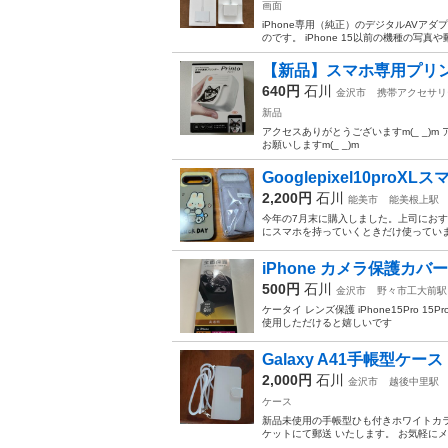
画面
iPhone専用（純正）のデジタルAV
のです。 iPhone 15以前の機種の写
【新品】スマホ専用プリ
640円
石川
金沢市
携帯アクセサリ
新品
アクセスありがとうございますm(_ _)
お願いしますm(_ _)m
Googlepixel10proX
2,200円
石川
能美市
能美根上駅
今年の7月末に購入しました。上司にお
にスマホを持っていくときだけ使っていま
iPhone カメラ保護カバ
500円
石川
金沢市
野々市工大前駅
ケータイ レンズ保護 iPhone15Pro 15
使用しただけると嬉しいです
Galaxy A41手帳型ケース
2,000円
石川
金沢市
越後中里駅
ケース
新品未使用の手帳型ひも付きホワイトカラ
ケットにて郵送 いたします。 お気軽に