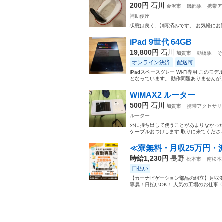
200円
石川
金沢市
磯部駅
携帯ア
補助便座
状態は良く、消毒済みです。 お気軽にお問
iPad 9世代 64GB
19,800円
石川
加賀市
動橋駅
そ
オンライン決済
配送可
iPadスペースグレー Wi-Fi専用 
となっています。 動作問題ありませんが
WiMAX2 ルーター
500円
石川
加賀市
携帯アクセサリ
ルーター
外に持ち出して使うことがあまりなかった
ケーブルおつけします 取りに来てくださ
≪寮無料・月収25万円・
時給1,230円
長野
松本市
南松本
日払い
【カーナビゲーション部品の組立】月収例
専属！日払いOK！ 人気の工場のお仕事 ◇