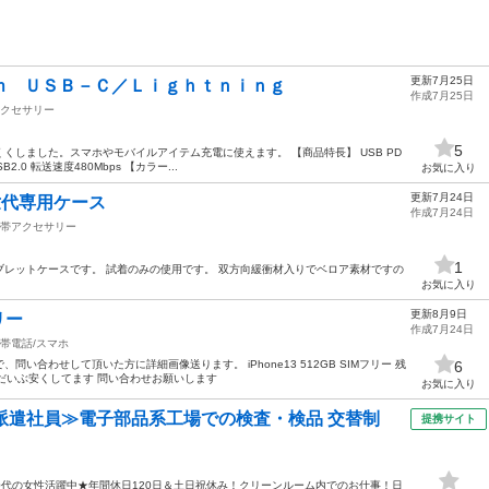
更新7月25日
ｍ ＵＳＢ－Ｃ／Ｌｉｇｈｔｎｉｎｇ
作成7月25日
クセサリー
5
くしました。スマホやモバイルアイテム充電に使えます。 【商品特長】 USB PD
SB2.0 転送速度480Mbps 【カラー...
お気に入り
更新7月24日
第5世代専用ケース
作成7月24日
帯アクセサリー
1
レットケースです。 試着のみの使用です。 双方向緩衝材入りでベロア素材ですの
お気に入り
更新8月9日
フリー
作成7月24日
帯電話/スマホ
い合わせして頂いた方に詳細画像送ります。 iPhone13 512GB SIMフリー 残
6
りだいぶ安くしてます 問い合わせお願いします
お気に入り
派遣社員≫電子部品系工場での検査・検品 交替制
提携サイト
50代の女性活躍中★年間休日120日＆土日祝休み！クリーンルーム内でのお仕事！日