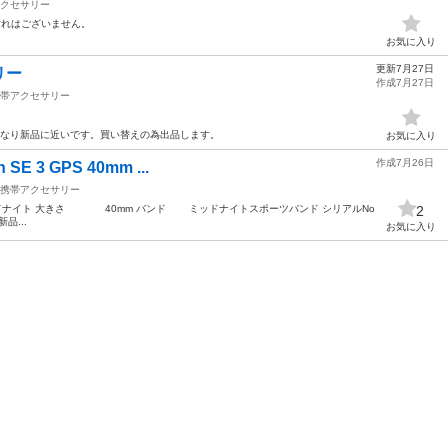
クセサリー
た汚れはございません。
お気に入り
更新7月27日
リー
作成7月27日
帯アクセサリー
かなり新品に近いです。買い替えの為出品します。
お気に入り
作成7月26日
E 3 GPS 40mm ...
携帯アクセサリー
ナイト 大きさ 40mm バンド ミッドナイトスポーツバンド シリアルNo
2
品...
お気に入り