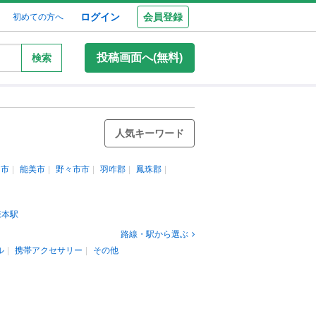
ログイン
会員登録
初めての方へ
投稿画面へ(無料)
検索
人気キーワード
山市
能美市
野々市市
羽咋郡
鳳珠郡
森本駅
路線・駅から選ぶ
ル
携帯アクセサリー
その他