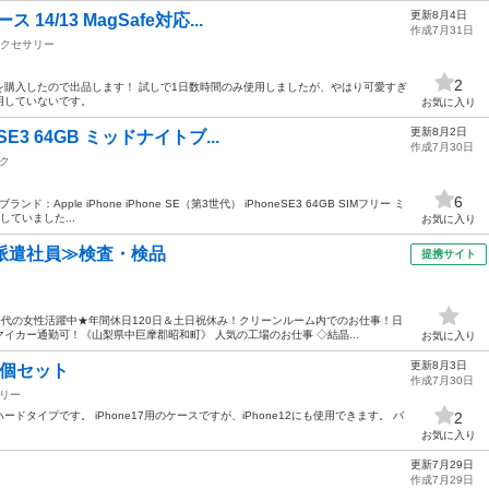
更新8月4日
14/13 MagSafe対応...
作成7月31日
クセサリー
2
を購入したので出品します！ 試しで1日数時間のみ使用しましたが、やはり可愛すぎ
使用していないです。
お気に入り
更新8月2日
SE3 64GB ミッドナイトブ...
作成7月30日
ク
6
ランド：Apple iPhone iPhone SE（第3世代） iPhoneSE3 64GB SIMフリー ミ
ていました...
お気に入り
派遣社員≫検査・検品
提携サイト
50代の女性活躍中★年間休日120日＆土日祝休み！クリーンルーム内でのお仕事！日
イカー通勤可！《山梨県中巨摩郡昭和町》 人気の工場のお仕事 ◇結晶...
お気に入り
更新8月3日
 2個セット
作成7月30日
リー
タイプです。 iPhone17用のケースですが、iPhone12にも使用できます。 バ
2
お気に入り
更新7月29日
作成7月29日