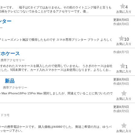
4
アダプターです。 端子はCタイプではありません。その前のライトニング端子と言うも
真や動画をテレビにつないでみることができるアクセサリーです。価...
お気に入り
更新8月8日
ンター
作成8月8日
ー
10
m アミューズメント施設で獲得したものです スマホ専用プリンター ブラック よろしく
お気に入り
作成8月7日
Lスマホケース
携帯アクセサリー
すすめされたスマホケースを購入したので使用していません。 うさぎのケースは会社
1
した。5回未満です。カード入れスマホケースは未使用になります。よろしくお...
お気に入り
更新8月6日
ー 新品
作成8月6日
携帯アクセサリー
Pro Max iPhone16Pro 15Pro Max 開封しましたが、間違えていることに気づいたので
お気に入り
更新8月5日
作成8月5日
ドコモ
ーの携帯電話ケースです。 購入価格は¥4980でした。 郵送ご希望の方は、ゆうパ
メッセージ下さい。
お気に入り