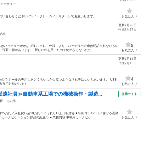
クセサリー
い合わせください(^^) ノークレームノーリターンでお願いします。
お気に入り
更新7月20日
作成7月17日
の他
9
このモデルはバッテリーがかなり強いです。 仕様により、バッテリー寿命は明記されないもの
、背面に傷があります。 新しいのを買ったので使わなくなったた...
お気に入り
更新7月16日
作成7月16日
ー
4
ので シールの剥がしあとくらいしか目立つような汚れ等はないと思います。 USB
る方でお願いします
お気に入り
派遣社員≫自動車系工場での機械操作・製造...
提携サイト
駅
その他
25万円／入社祝い金10万円！／うれしい土日祝休み★年間休日125日／稼げる夜勤
カーナビゲーション部品の組立◇ ■ 業務内容 車載用カーナビゲ...
お気に入り