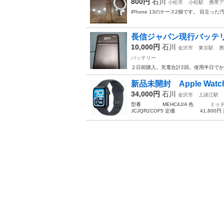
800円
石川
小松市
小松駅
携帯ア
iPhone 13のケース2個です。 目立っ
長信ジャパン現行バッテ
10,000円
石川
金沢市
東京駅
携
バッテリー
２日前購入。充電合計2回。使用半日で
新品未開封 Apple Watch S
34,000円
石川
金沢市
上諸江駅
型番 MEHC4J/A 色 ミッド
JCJQR2COF5 定価 41,800円 新