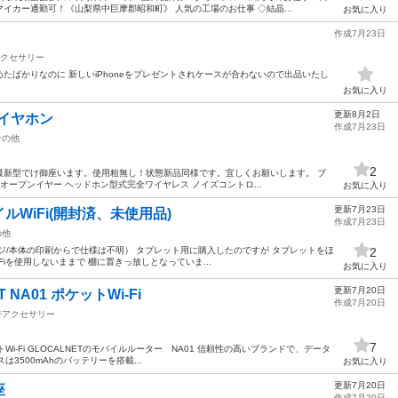
イカー通勤可！《山梨県中巨摩郡昭和町》 人気の工場のお仕事 ◇結晶...
お気に入り
作成7月23日
クセサリー
始めたばかりなのに 新しいiPhoneをプレゼントされケースが合わないので出品いたし
お気に入り
更新8月2日
スイヤホン
作成7月23日
その他
2
)m最新型でけ御座います。使用粗無し！状態新品同様です。宜しくお願いします。 ブ
オープンイヤー ヘッドホン型式完全ワイヤレス ノイズコントロ...
お気に入り
更新7月23日
WiFi(開封済、未使用品)
作成7月23日
の他
ッケージ/本体の印刷からで仕様は不明） タブレット用に購入したのですが タブレットをほ
2
iを使用しないままで 棚に置きっ放しとなっていま...
お気に入り
更新7月20日
 NA01 ポケットWi-Fi
作成7月20日
帯アクセサリー
7
ケットWi-Fi GLOCALNETのモバイルルーター NA01 信頼性の高いブランドで、データ
は3500mAhのバッテリーを搭載...
お気に入り
更新7月20日
座
作成7月20日