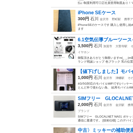
払い制度利用可◎正社員登用制度あり！マ
iPhone SEケース
300円
石川
金沢市
野町駅
携帯ア
iPhoneSEのケースです 購入し使用し
ます
6.1空気伝導ブルーツー
3,500円
石川
加賀市
大聖寺駅
イヤホン
御覧頂きありがとう御座いますm(_ _;
ランド明誠ショップ 色ブラック 耳の位置
【値下げしました】モバイル
1,000円
石川
金沢市
津幡駅
そ
4G/5G対応のモバイルWiFiです(パ
とんど外で使わない為、 結局モバイルWiF
SIMフリー GLOCALNET
2,000円
石川
金沢市
金沢駅
携
ブランド
SIMフリー GLOCALNET NA01 ポ
通信に最適です。 [技術仕様] このデバイス
中古〉ミッキーの補助便