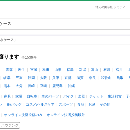
地元の掲示板 ジモティー
水ケース」
譲ります
全1539件
道
青森
岩手
宮城
秋田
山形
福島
新潟
富山
石川
福井
岐阜
三重
静岡
大阪
兵庫
京都
滋賀
奈良
和歌山
鳥取
熊本
大分
長崎
宮崎
鹿児島
沖縄
家具
家電
自転車
車のパーツ
バイク
楽器
チケット
生活雑貨
子
ン
靴/バッグ
コスメ/ヘルスケア
スポーツ
食品
お酒
その他
オンライン決済投稿のみ
オンライン決済投稿以外
ハウジング