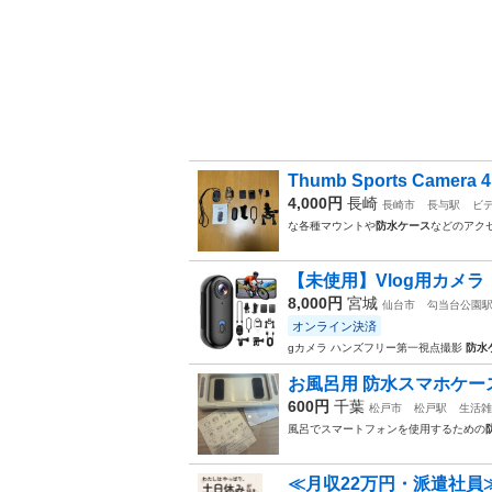
Thumb Sports Camera 
4,000円
長崎
長崎市
長与駅
ビ
な各種マウントや
防水ケース
などのアク
【未使用】Vlog用カメラ
8,000円
宮城
仙台市
勾当台公園
オンライン決済
gカメラ ハンズフリー第一視点撮影
防水
お風呂用 防水スマホケース
600円
千葉
松戸市
松戸駅
生活雑
風呂でスマートフォンを使用するための
≪月収22万円・派遣社員