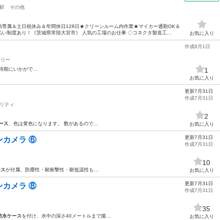
駅
その他
専属＆土日祝休み＆年間休日128日★クリーンルーム内作業★マイカー通勤OK＆
い制度あり！《茨城県常陸大宮市》 人気の工場のお仕事 ◇コネクタ製造工...
お気に入り
作成8月1日
サリー
時期にいかがで…
1
お気に入り
更新7月31日
作成7月31日
リティ
2
ース
、色は黄色になります。 数があるので…
お気に入り
更新7月31日
カメラ ⑥
作成7月31日
10
ース
が付属、防塵性・耐衝撃性・耐低温性も…
お気に入り
更新7月31日
カメラ ⑧
作成7月31日
35
防水ケース
を付け、水中の深さ40メートルまで撮…
お気に入り