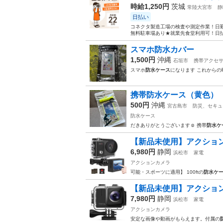
時給1,250円
茨城
常陸大宮市
静
日払い
コネクタ製造工場の検査や測定作業！日勤
無料駐車場あり★就業先食堂利用可！日払
スマホ防水カバー
1,500円
沖縄
石垣市
携帯アクセ
スマホ
防水ケース
になります これからの
携帯防水ケース（黄色）
500円
沖縄
宮古島市
防災、セキュ
防水ケース
だきありがとうございます☺️ 携帯
防水ケ
【新品未使用】アクション
6,980円
静岡
浜松市
家電
アクションカメラ
可能・スポーツに適用】 100ftの
防水ケ
【新品未使用】アクション
7,980円
静岡
浜松市
家電
アクションカメラ
安定な画像や動画がもらえます。付属の