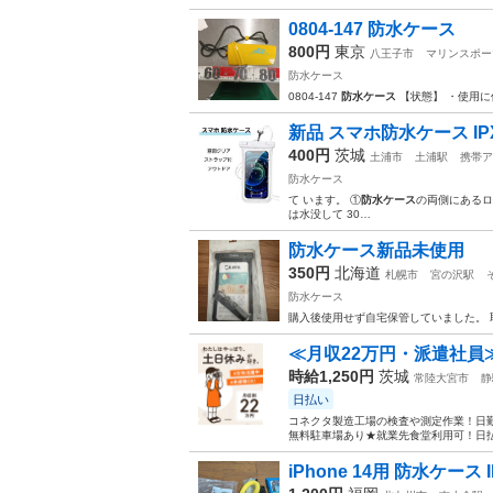
0804-147 防水ケース
800円
東京
八王子市
マリンスポー
防水ケース
0804-147
防水ケース
【状態】 ・使用に
新品 スマホ防水ケース IPX
400円
茨城
土浦市
土浦駅
携帯ア
防水ケース
て います。 ①
防水ケース
の両側にあるロ
は水没して 30…
防水ケース新品未使用
350円
北海道
札幌市
宮の沢駅
防水ケース
購入後使用せず自宅保管していました。 
≪月収22万円・派遣社員
時給1,250円
茨城
常陸大宮市
静
日払い
コネクタ製造工場の検査や測定作業！日勤
無料駐車場あり★就業先食堂利用可！日払
iPhone 14用 防水ケース