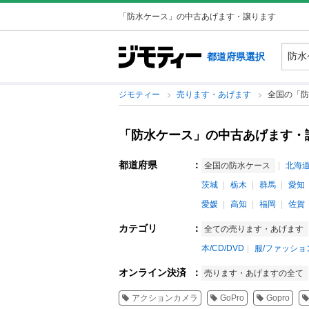
「防水ケース」の中古あげます・譲ります
都道府県選択
ジモティー
売ります・あげます
全国の「防
「防水ケース」の中古あげます・
都道府県
：
全国の防水ケース
北海
茨城
栃木
群馬
愛知
愛媛
高知
福岡
佐賀
カテゴリ
：
全ての売ります・あげます
本/CD/DVD
服/ファッショ
オンライン決済
：
売ります・あげますの全て
アクションカメラ
GoPro
Gopro