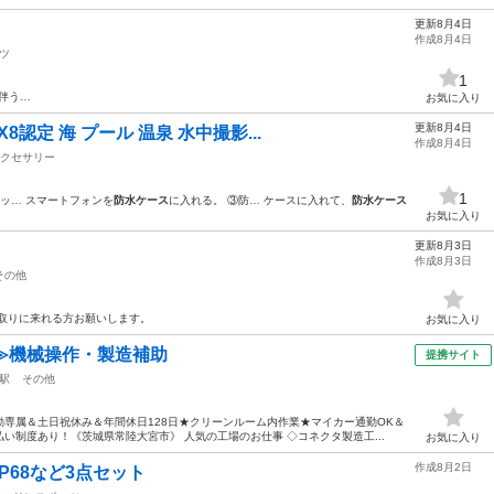
更新8月4日
作成8月4日
ツ
1
伴う…
お気に入り
更新8月4日
8認定 海 プール 温泉 水中撮影...
作成8月4日
クセサリー
1
ッ… スマートフォンを
防水ケース
に入れる。 ③防… ケースに入れて、
防水ケース
お気に入り
更新8月3日
作成8月3日
その他
取りに来れる方お願いします。
お気に入り
≫機械操作・製造補助
提携サイト
駅
その他
専属＆土日祝休み＆年間休日128日★クリーンルーム内作業★マイカー通勤OK＆
い制度あり！《茨城県常陸大宮市》 人気の工場のお仕事 ◇コネクタ製造工...
お気に入り
作成8月2日
 IP68など3点セット