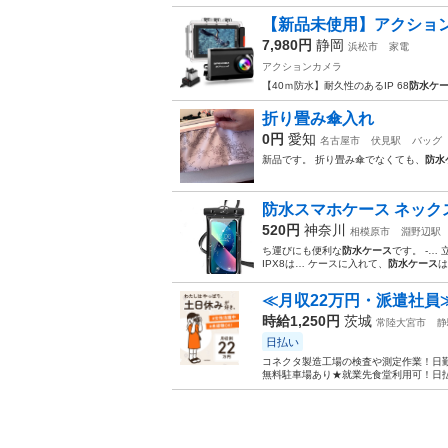
【新品未使用】アクショ
7,980円
静岡
浜松市
家電
アクションカメラ
【40ｍ防水】耐久性のあるIP 68
防水ケ
折り畳み傘入れ
0円
愛知
名古屋市
伏見駅
バッグ
新品です。 折り畳み傘でなくても、
防水
防水スマホケース ネックス
520円
神奈川
相模原市
淵野辺駅
ち運びにも便利な
防水ケース
です。 -…
IPX8は… ケースに入れて、
防水ケース
は
≪月収22万円・派遣社員
時給1,250円
茨城
常陸大宮市
静
日払い
コネクタ製造工場の検査や測定作業！日勤
無料駐車場あり★就業先食堂利用可！日払