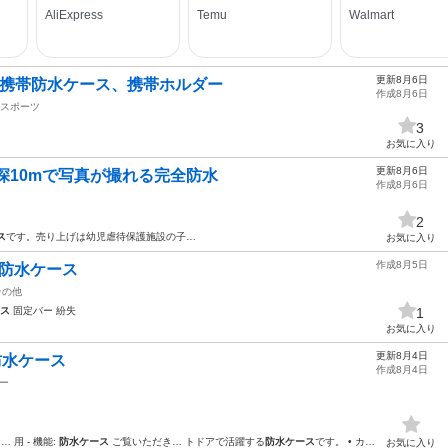
更新8月6日
 携帯防水ケース、携帯ホルダー
作成8月6日
スポーツ
3
お気に入り
更新8月6日
水深10mで写真が撮れる完全防水
作成8月6日
2
ス
です。売り上げは幼児虐待保護施設の子…
お気に入り
作成8月5日
 防水ケース
その他
ス
固定バー 紛失
1
お気に入り
更新8月4日
 防水ケース
作成8月4日
ー
 用 - 機能:
防水ケース
ご覧いただき… トドアで活躍する
防水ケース
です。 • カ…
お気に入り