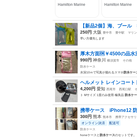
【新品2個】海、プール
250円
大阪
豊中市
豊中駅
マリン
早い方優先します
厚木方面🆗￥4500の品
990円
神奈川
横須賀市
その他
防水ケース
水深10ｍで写真が撮れるスマホ
防水ケー
ヘルメット レインコート
4,200円
愛知
西尾市
西尾口駅
ト Mサイズ 1度のみ使用 極美品
防水ケー
携帯ケース iPhone12
300円
熊本
熊本市
携帯アクセサリ
オンライン決済
配送可
防水ケース
honeケースと
防水ケース
のセットです。 …