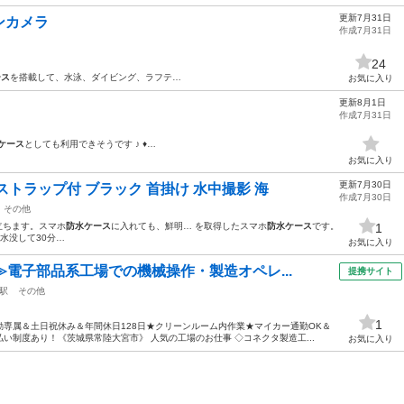
更新7月31日
ンカメラ
作成7月31日
24
ース
を搭載して、水泳、ダイビング、ラフテ…
お気に入り
更新8月1日
作成7月31日
ケース
としても利用できそうです ♪ ♦︎…
お気に入り
更新7月30日
トラップ付 ブラック 首掛け 水中撮影 海
作成7月30日
その他
 立ちます。スマホ
防水ケース
に入れても、鮮明… を取得したスマホ
防水ケース
です。
1
水没して30分…
お気に入り
≫電子部品系工場での機械操作・製造オペレ...
提携サイト
駅
その他
1
専属＆土日祝休み＆年間休日128日★クリーンルーム内作業★マイカー通勤OK＆
い制度あり！《茨城県常陸大宮市》 人気の工場のお仕事 ◇コネクタ製造工...
お気に入り