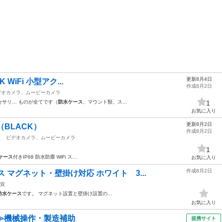
更新8月4日
4K WiFi 小型アク...
作成8月2日
デオカメラ、ムービーカメラ
セサリ… ものが全てです（
防水ケース
、マウント類、ス…
1
お気に入り
更新8月2日
（BLACK）
作成8月2日
駅
ビデオカメラ、ムービーカメラ
1
ケース
付きIP68 防水防塵 WiFi ス…
お気に入り
作成8月2日
 マグネット・壁掛け対応 ホワイト 3...
貨
防水ケース
です。 マグネット設置と壁掛け設置の…
お気に入り
≫機械操作・製造補助
提携サイト