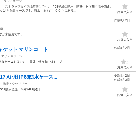
マリンスポーツ
です。 ストラップタイプは箱無しです。 IP68等級の防水・防塵・耐衝撃性能を備え、
e 14用保護ケースです。箱ありますが、ややキズあり...
お気に入り
作成8月2日
他
すが未使用です。
お気に入り
作成8月2日
ャケット マリンコート
マリンスポーツ
防水ケース
あります。 屋外で使う物ですし中古…
2
お気に入り
更新8月2日
 Air用 IP68防水ケース...
作成8月2日
携帯アクセサリー
IP68防水認証｜米軍MIL規格｜…
お気に入り