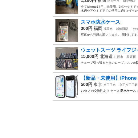
1,200円
福岡
北九州市
南小倉駅
全てiphone14用、未使用、3点セット
水辺やアウトドアでの使用に適したiPhon
スマホ防水ケース
300円
福岡
福岡市
雑餉隈駅
その
写真から判断お願いします。 開封してま
ウェットスーツ ライフジ
15,000円
北海道
札幌市
星置駅
チューブ引っ張るときのロープ、スマホ
【新品・未使用】iPhone 17
500円
東京
八王子市
京王八王子駅
7 Air との交換性あり ケース
防水ケース