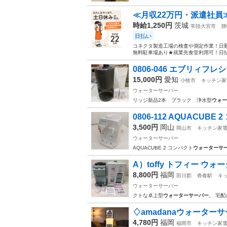
≪月収22万円・派遣社員
時給1,250円
茨城
常陸大宮市
静
日払い
コネクタ製造工場の検査や測定作業！日勤
無料駐車場あり★就業先食堂利用可！日払
0806-046 エブリィフ
15,000円
愛知
小牧市
キッチン家
ウォーターサーバー
リッジ新品2本 ブラック 浄水型
ウォー
0806-112 AQUACUB
3,500円
岡山
岡山市
キッチン家
ウォーターサーバー
AQUACUBE 2 コンパクト
ウォーターサ
A）toffy トフィー ウ
8,800円
福岡
田川郡
香春駅
キ
ウォーターサーバー
クトな卓上型
ウォーターサーバー
。 宅
♢amadanaウォーターサー
4,780円
福岡
福岡市
キッチン家