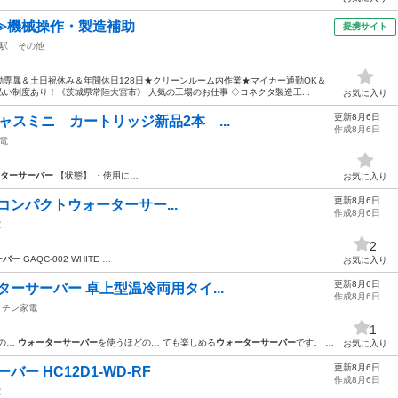
≫機械操作・製造補助
提携サイト
駅
その他
専属＆土日祝休み＆年間休日128日★クリーンルーム内作業★マイカー通勤OK＆
い制度あり！《茨城県常陸大宮市》 人気の工場のお仕事 ◇コネクタ製造工...
お気に入り
更新8月6日
レシャスミニ カートリッジ新品2本 ...
作成8月6日
電
ターサーバー
【状態】 ・使用に…
お気に入り
更新8月6日
E 2 コンパクトウォーターサー...
作成8月6日
電
2
ーバー
GAQC-002 WHITE …
お気に入り
更新8月6日
ォーターサーバー 卓上型温冷両用タイ...
作成8月6日
ッチン家電
1
配の…
ウォーターサーバー
を使うほどの… ても楽しめる
ウォーターサーバー
です。 …
お気に入り
更新8月6日
バー HC12D1-WD-RF
作成8月6日
電