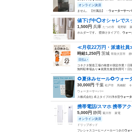
オンライン決済
ません。 【付属品】 ・
ウォーターサーバ
値下げ中️⭕️オシャレでス
1,500円
兵庫
たつの市
竜野駅
ホルダーです。 壁掛けタイプで、
ウォー
≪月収22万円・派遣社員
時給1,250円
茨城
常陸大宮市
静
日払い
コネクタ製造工場の検査や測定作業！日勤
無料駐車場あり★就業先食堂利用可！日払
🌻夏休みセール🌻ウォ
30,000円
千葉
松戸市
馬橋駅
キ
ウォーターサーバー
ス株式会社) 卓上タイプの浄水型
ウォータ
携帯電話/スマホ 携帯ア
5,000円
静岡
菊川市
家電
オンライン決済
ドリップポッド
フレシャスコーヒーメーカーつきの
ウォ