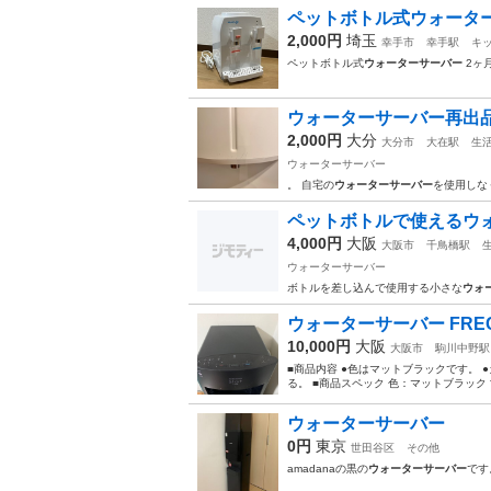
ペットボトル式ウォータ
2,000円
埼玉
幸手市
幸手駅
キ
ペットボトル式
ウォーターサーバー
2ヶ
ウォーターサーバー再出
2,000円
大分
大分市
大在駅
生
ウォーターサーバー
。 自宅の
ウォーターサーバー
を使用しなく
ペットボトルで使えるウ
4,000円
大阪
大阪市
千鳥橋駅
ウォーターサーバー
ボトルを差し込んで使用する小さな
ウォ
ウォーターサーバー FRECIOU
10,000円
大阪
大阪市
駒川中野駅
■商品内容 ●色はマットブラックです。
る。 ■商品スペック 色：マットブラック 寸法：W
ウォーターサーバー
0円
東京
世田谷区
その他
amadanaの黒の
ウォーターサーバー
です