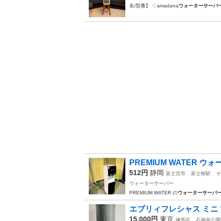
名/型番】 ♢amadana
ウォーターサーバ
PREMIUM WATER 
512円
静岡
富士宮市
富士根駅
そ
ウォーターサーバー
PREMIUM WATER の
ウォーターサーバ
エブリィフレシャス ミニ
15,000円
東京
練馬区
石神井公園