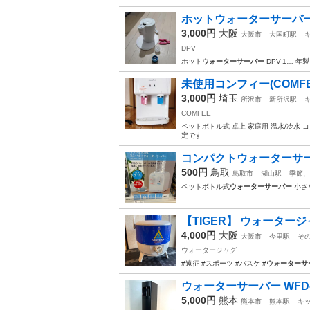
ホットウォーターサーバー D
3,000円
大阪
大阪市
大国町駅
DPV
ホット
ウォーターサーバー
DPV-1… 年
未使用コンフィー(COMF
3,000円
埼玉
所沢市
新所沢駅
COMFEE
ペットボトル式 卓上 家庭用 温水/冷水
定です
コンパクトウォーターサ
500円
鳥取
鳥取市
湖山駅
季節、
ペットボトル式
ウォーターサーバー
小さ
【TIGER】 ウォーター
4,000円
大阪
大阪市
今里駅
そ
ウォータージャグ
#遠征 #スポーツ #バスケ #
ウォーターサ
ウォーターサーバー WFD-
5,000円
熊本
熊本市
熊本駅
キ