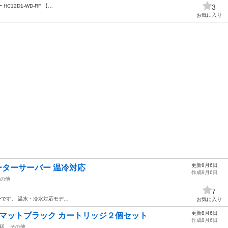
ー
HC12D1-WD-RF 【…
3
お気に入り
更新8月6日
ウォーターサーバー 温冷対応
作成8月6日
の他
7
ー
です。 温水・冷水対応モデ…
お気に入り
更新8月6日
 マットブラック カートリッジ２個セット
作成8月6日
駅
その他