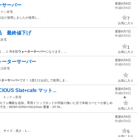
更新8月6日
ーサーバー
作成8月6日
ッチン家電
月ほど使用しましたが使用し…
7
お気に入り
更新8月7日
品 最終値下げ
作成8月6日
活家電
1
… 1 浄水型
ウォーターサーバー
になります。…
お気に入り
更新8月6日
ォーターサーバー
作成8月6日
生活家電
ーターサーバー
です！ 1度だけお試しで使用しま…
お気に入り
更新8月6日
S Slat+cafe マット...
作成8月6日
キッチン家電
 ●カフェ機能を追加。専用ドリップポッドや市販の挽いた豆で本格コーヒーが楽しめ
290×D350×H1110mm 重量：25.5k...
お気に入り
更新8月6日
作成8月6日
。 サイズ：高さ：1,…
5
お気に入り