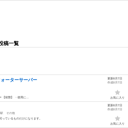
投稿一覧
更新8月7日
卓上ウォーターサーバー
作成8月7日
ー
【状態】 ・使用に…
お気に入り
更新8月7日
作成8月7日
央駅
その他
に写っているものだけになります。
お気に入り