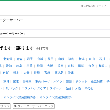
地元の掲示板 ジモティー
ォーターサーバー」
げます・譲ります
全8377件
北海道
青森
岩手
宮城
秋田
山形
福島
新潟
富山
石川
馬
愛知
岐阜
三重
静岡
大阪
兵庫
京都
滋賀
奈良
和歌山
佐賀
熊本
大分
長崎
宮崎
鹿児島
沖縄
家具
家電
自転車
車のパーツ
バイク
楽器
チケット
生活雑貨
子
ン
靴/バッグ
コスメ/ヘルスケア
スポーツ
食品
お酒
その他
オンライン決済投稿のみ
オンライン決済投稿以外
アクララ
ウォーターサーバー コップ