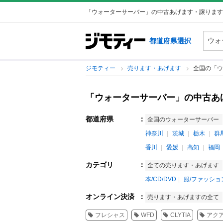
「ウォーターサーバー」の中古あげます・譲ります
都道府県選択
ジモティー
売ります・あげます
全国の「ウ
「ウォーターサーバー」の中古あ
都道府県
：
全国のウォーターサーバー
神奈川
茨城
栃木
群
香川
愛媛
高知
福岡
カテゴリ
：
全ての売ります・あげます
本/CD/DVD
服/ファッショ
オンライン決済
：
売ります・あげますの全て
フレシャス
WFD
CLYTIA
アク