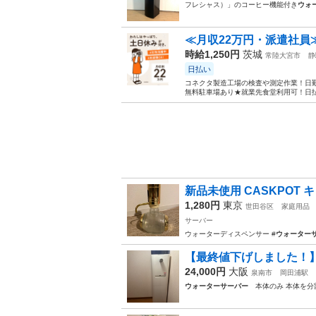
フレシャス）」のコーヒー機能付き
ウォ
≪月収22万円・派遣社員
時給1,250円
茨城
常陸大宮市
静
日払い
コネクタ製造工場の検査や測定作業！日勤
無料駐車場あり★就業先食堂利用可！日払
新品未使用 CASKPOT 
1,280円
東京
世田谷区
家庭用品
サーバー
ウォーターディスペンサー #
ウォーター
【最終値下げしました！
24,000円
大阪
泉南市
岡田浦駅
ウォーターサーバー
本体のみ 本体を分