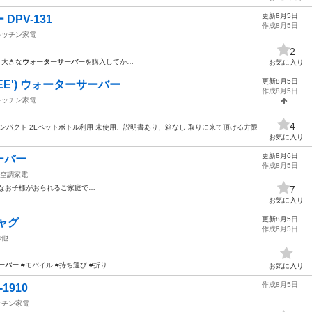
更新8月5日
PV-131
作成8月5日
キッチン家電
2
製 大きな
ウォーターサーバー
を購入してか…
お気に入り
更新8月5日
EE') ウォーターサーバー
作成8月5日
キッチン家電
4
 コンパクト 2Lペットボトル利用 未使用、説明書あり、箱なし 取りに来て頂ける方限
お気に入り
更新8月6日
ーバー
作成8月5日
空調家電
なお子様がおられるご家庭で…
7
お気に入り
更新8月5日
ジャグ
作成8月5日
の他
ーバー
#モバイル #持ち運び #折り…
お気に入り
作成8月5日
1910
ッチン家電