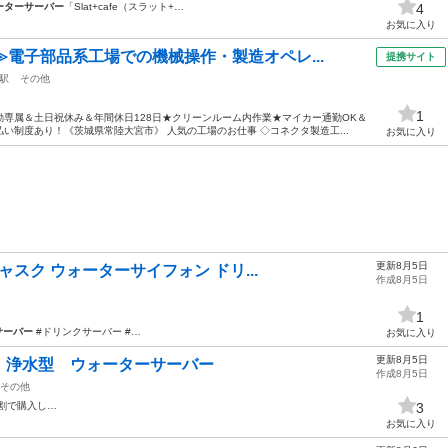
ーターサーバー
「Slat+cafe（スラット+…
4
お気に入り
≫電子部品系工場での機械操作・製造オペレ...
提携サイト
駅
その他
1
専属＆土日祝休み＆年間休日128日★クリーンルーム内作業★マイカー通勤OK＆
い制度あり！《茨城県常陸大宮市》 人気の工場のお仕事 ◇コネクタ製造工...
お気に入り
更新8月5日
キャスク ウォーターサイフォン ドリ...
作成8月5日
1
サーバー
#ドリンクサーバー #…
お気に入り
更新8月5日
】浄水型 ウォーターサーバー
作成8月5日
その他
割で購入し…
3
お気に入り