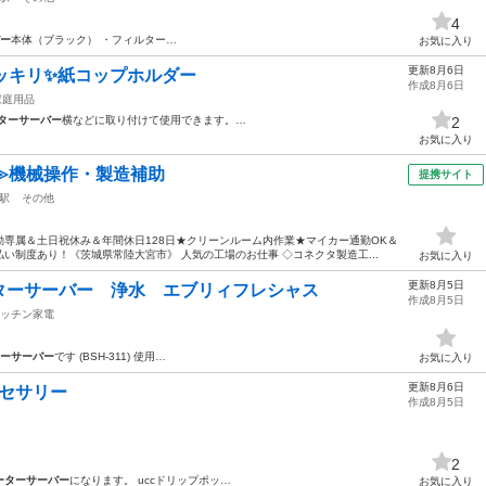
4
ー
本体（ブラック） ・フィルター…
お気に入り
更新8月6日
ッキリ✨️紙コップホルダー
作成8月6日
家庭用品
ターサーバー
横などに取り付けて使用できます。…
2
お気に入り
≫機械操作・製造補助
提携サイト
駅
その他
専属＆土日祝休み＆年間休日128日★クリーンルーム内作業★マイカー通勤OK＆
い制度あり！《茨城県常陸大宮市》 人気の工場のお仕事 ◇コネクタ製造工...
お気に入り
更新8月5日
ーターサーバー 浄水 エブリィフレシャス
作成8月5日
ッチン家電
ーサーバー
です (BSH-311) 使用…
お気に入り
更新8月6日
クセサリー
作成8月5日
2
ーターサーバー
になります。 uccドリップポッ…
お気に入り