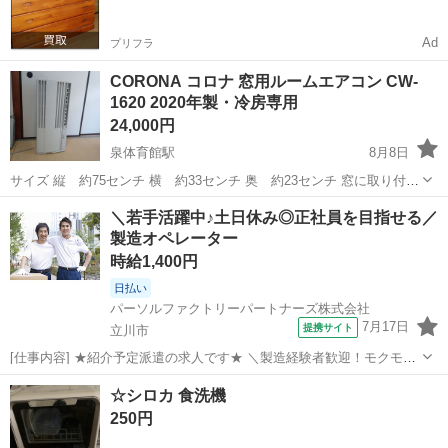
Ad
プリフラ
CORONA コロナ 窓用ルームエアコン CW-
1620 2020年製・冷房専用
24,000円
泉体育館駅
8月8日
サイズ 縦 約75センチ 横 約33センチ 奥 約23センチ 窓に取り付け
て使用するタイプのルームエアコンですぐにご利用頂けます。 【状
東京
立川市
泉体育館駅
季節、空調家電
＼若手活躍中♪土日休み◎正社員を目指せる／
態】 ・動作確認済み ・冷房運転確認済み ・中古品のため、使用に伴
製造オペレーター
う...
時給1,400円
日払い
パーソルファクトリーパートナーズ株式会社
7月17日
提携サイト
立川市
[仕事内容] ★紹介予定派遣の求人です★ ＼製造経験者歓迎！モクモク
作業◎／ ◎プラスチックの押出成形や梱包などの製造業務を担当いた
東京
立川市
仕分け
☆シロカ 食洗機
だきます。 ◎空調完備の職場で、無理のない作業環境が整っていま
250円
す。 ◎製造経験者であれば安...