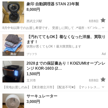
東京
立川市
西武立川駅
キッチン家電
ヒーター
象印 自動調理器 STAN 23年製
番: EY-IH1300G 🈹現在出品している他の2000円以上の商品と...
8,000円
西武立川駅
8月8日
8月中旬以降でのお渡し希望です。 受渡しに関して 📍場所：ｾﾌﾞﾝｲﾚﾌﾞ
ﾝ松中団地北店を希望 📆日時：最初にご希望日時を添えてお問い合わ
東京
立川市
西武立川駅
キッチン家電
【汚れててもOK】着なくなった洋服、買取り
せください。
ます！
状態が悪くてもOK！最大限買取します
Ad
プリフラ
2028までの保証書あり！KOIZUMIオーブンレ
ンジ KOR-1603 (2…
1,500円
立川市
8月8日
【現地お渡しのみ】【東京都立川市】【配送不可❌】 【マットレス、
冷蔵庫、洗濯機も出品します！おまとめ大歓迎。】 8/4以降でスケジュ
東京
立川市
キッチン家電
サーキュレーター
ール合う方にお譲りします。 故障なし、動作確認済み メーカー：
3,000円
KOIZUMI / コイ...