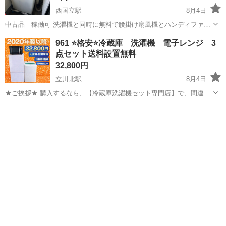
西国立駅
8月4日
中古品 稼働可 洗濯機と同時に無料で腰掛け扇風機とハンディファン
を差し上げます サイズ:47x48x82mm 年製:2016年 稼働可(気になる所
東京
立川市
西国立駅
キッチン家電
961 ⭐️格安⭐️冷蔵庫 洗濯機 電子レンジ 3
はございません) 外側汚れがあり 買い替えの為お譲りいたします。 取
点セット送料設置無料
ウルトラファインバブル
りに来...
32,800円
立川北駅
8月4日
★ご挨拶★ 購入するなら、【冷蔵庫洗濯機セット専門店】で、間違い
なし！！ 販売セット台数年間 3000台販売実績 新生活をお迎えする 学
東京
立川市
立川北駅
キッチン家電
商品
生 社会人 初同棲 単身赴任の方に、大好評のセットになっておりま
す。 【階段運...