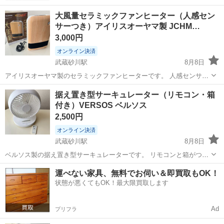
大風量セラミックファンヒーター（人感セン
サーつき）アイリスオーヤマ製 JCHM…
3,000円
オンライン決済
武蔵砂川駅
8月8日
アイリスオーヤマ製のセラミックファンヒーターです。 人感センサー
付きで、木目柄です。 あまり使い込んではいませんが、それなりに使
東京
立川市
武蔵砂川駅
季節、空調家電
人感センサー
据え置き型サーキュレーター（リモコン・箱
用感はございます。 美品をお求めの方はご遠慮ください。 ◆引き渡し
付き）VERSOS ベルソス
可能時間帯...
2,500円
オンライン決済
武蔵砂川駅
8月8日
ベルソス製の据え置き型サーキュレーターです。 リモコンと箱がつい
ています（リモコン電池は購入当初から入れ替え無し）。 拭き掃除は
東京
立川市
武蔵砂川駅
季節、空調家電
運べない家具、無料でお伺い＆即買取もOK！
行いましたが、使用感はございます。 美品をお求めの方はご遠慮くだ
状態が悪くてもOK！最大限買取します
さい。 ◆引...
Ad
プリフラ