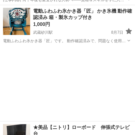
て、安定したキャリアを築きませんか？将来性の高い業界・職種でロ
東京
立川市
工場
電動ふわふわ氷かき器「匠」 かき氷機 動作確
ボットや機械の「お医者さん」として安定した収入やポジションを
認済み 箱・製氷カップ付き
GETするチャンスです！ ★専門性...
1,000円
武蔵砂川駅
8月7日
電動ふわふわ氷かき器「匠」です。 動作確認済みで、問題なく使用で
きます。 使用回数は多めですが、まだまだお使いいただけます。 【セ
東京
立川市
武蔵砂川駅
生活家電
ット内容】 ・本体 ・箱 ・専用製氷カップ2個 ご家庭でふわふわのか
き氷が楽しめます♪...
★美品【ニトリ】ローボード 伸張式テレビ
台