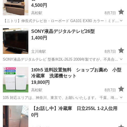
4,500円
高松駅
8月7日
【ニトリ】伸長式テレビ台・ローボード GA101 EX80 カラー：ミドル
ブラウン ニトリで購入したローボードです。 お部屋の広さや置き場所
東京
立川市
高松駅
その他
SONY液晶デジタルテレビ26型
に合わせて幅を調整できる伸長式タイプで、L字にしたり、コーナーに
1,400円
設置したりと自由...
立川南駅
8月7日
SONY液晶デジタルテレビ 型番/KDL-26J5 2009年製ですが、不具合な
く映ります。 目立つ傷もなく美品だと思います。 サイズは26型なの
東京
立川市
立川南駅
テレビ
1t0h5 送料設置無料 ショップお薦め 小型
で、ひとり暮らしのリビングにちょうど良いサイズ感です。 B-CASカ
冷蔵庫 洗濯機セット
ードとアン...
19,800円
高松駅
8月7日
105 対応エリアは、神奈川、東京で、お願いいたします。 千葉、埼玉
は、ご相談くださいませ。 ★ご挨拶★ 大人気の新生活、冷蔵庫、洗濯
東京
立川市
高松駅
生活家電
ショップ
【お話し中】冷蔵庫 日立255L 1-2人位用
機セットになります。 当ショップの冷蔵庫、洗濯機セットは、家電付
0円
賃貸アパート、民...