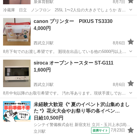
泉体育館駅
8月7日
冷蔵庫 日立 ノンフロン 255L 1〜2人位の大きさでしょうか 古い
ものですがまだ使えます 簡単清掃のみですので、綺麗になさって下さ
東京
立川市
泉体育館駅
キッチン家電
canon プリンター PIXUS TS3330
い 製氷皿がありませんのでご了承ください（勝手に氷タイプではあり
4,000円
ません） 実家で使用し...
西武立川駅
8月6日
8月下旬でのお渡し希望です。 🈹現在出品している他の5000円以上の
商品と同時購入で半額お値引き致します。 受渡しに関して 📍場所：ｾ
東京
立川市
西武立川駅
その他
siroca オーブントースター ST-G111
ﾌﾞﾝｲﾚﾌﾞﾝ松中団地北店を希望 📆日時：最初にご希望日時を添えてお問
1,600円
い合わせください。
西武立川駅
8月6日
8月中旬以降のお取引希望です。 汚れ等あります。現状手渡しでお願
い致します。 🈹現在出品している他の2000円以上の商品と同時購入で
東京
立川市
西武立川駅
キッチン家電
未経験大歓迎《* 夏のイベント沢山集めまし
半額お値引き致します。 受渡しに関して 📍場所：ｾﾌﾞﾝｲﾚﾌﾞﾝ松中団地
た *》花火大会やお祭り等の各イベン…
北店を希望 📆...
日給10,500円
シンテイ警備株式会社 新宿支社 立川・玉川上水(18)エリア/A3203200140
7月23日
提携サイト
立川駅