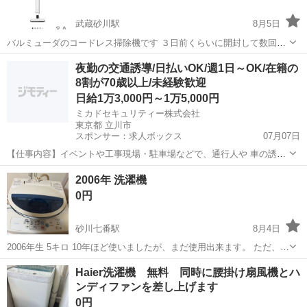
武蔵砂川駅
8月5日
バルミューダのコードレス掃除機です ３日前くらいに開封して数回使
用しましたがなんか思ったのと違かったので格安で欲しいかたにお譲
東京
立川市
武蔵砂川駅
生活家電
夜勤の交通誘導/日払いOK/週1日～OK/在籍の
りします。 箱はついてきませんが、アタッチメントなど全て揃ってお
8割が70歳以上/未経験歓迎
ります。ほぼ新品に近いです。 ...
日給1万3,000円～1万5,000円
ミカドセキュリティー株式会社
東京都 立川市
スポンサー：求人ボックス
07月07日
【仕事内容】イベントや工事現場・駐車場などで、通行人や 車の誘
導・案内などをお願いします。 <スタッフの8割が70歳以上!> 現在、
アルバイト・パート
2006年 洗濯機
在籍警備員さんは約140名ほどいますが、その8割がなんと70歳以上!
0円
当社は定年が比較的遅いため、...
砂川七番駅
8月4日
2006年生 5キロ 10年ほど使いましたが、まだ使用出来ます。 ただ、脱
水の時に音がうるさいです。 3階ですが、取りに来て頂ける方、よろ
東京
立川市
砂川七番駅
生活家電
Haier洗濯機 無料 同時に腰掛け扇風機とハ
しくお願いいたします。
ンディファンを差し上げます
0円