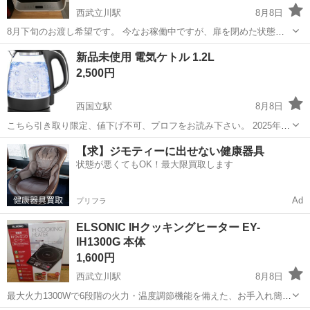
西武立川駅
8月8日
8月下旬のお渡し希望です。 今なお稼働中ですが、扉を閉めた状態で
のボタン操作が難しいため、ジャンクとさせて下さい。汚れ等ありま
東京
立川市
西武立川駅
キッチン家電
新品未使用 電気ケトル 1.2L
す。現状手渡しでお願い致します。 現状は扉を開いた状態で、画像2
2,500円
枚目の上部白◯ポッチを箸のよう...
西国立駅
8月8日
こちら引き取り限定、値下げ不可、プロフをお読み下さい。 2025年1
月に入手した新品未使用品です。 頂き物ですが使用しないため、お譲
東京
立川市
西国立駅
キッチン家電
電気ケトル
【求】ジモティーに出せない健康器具
り致します。4.5千円する品です。 耐熱ガラスで中の沸騰している様子
状態が悪くてもOK！最大限買取します
がわかります。...
Ad
プリフラ
ELSONIC IHクッキングヒーター EY-
IH1300G 本体
1,600円
西武立川駅
8月8日
最大火力1300Wで6段階の火力・温度調節機能を備えた、お手入れ簡単
なガラストップ採用の卓上IH調理器です。 - ブランド: ELSONIC - 型