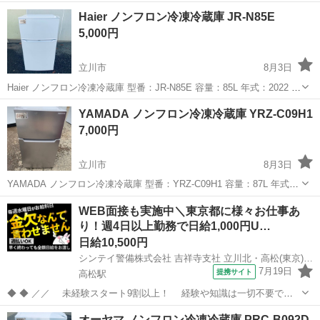
Haier ノンフロン冷凍冷蔵庫 JR-N85E
5,000円
立川市
8月3日
Haier ノンフロン冷凍冷蔵庫 型番：JR-N85E 容量：85L 年式：2022 サ
イズ：幅474×奥行500×高さ857(㎜) 管理コード：R5886272 ※側面に
東京
立川市
キッチン家電
商品
YAMADA ノンフロン冷凍冷蔵庫 YRZ-C09H1
凹みあり ※付属品は写真に写っているも...
7,000円
立川市
8月3日
YAMADA ノンフロン冷凍冷蔵庫 型番：YRZ-C09H1 容量：87L 年式：
2022 サイズ：幅478×奥行505×高さ850(mm) 管理コード：R5886276
東京
立川市
キッチン家電
商品
WEB面接も実施中＼東京都に様々お仕事あ
※正面及び側面に傷凹みあり ※付属品は...
り！週4日以上勤務で日給1,000円U…
日給10,500円
シンテイ警備株式会社 吉祥寺支社 立川北・高松(東京)・柴崎体育館(24)エリア/A3203200118
7月19日
提携サイト
高松駅
◆ ◆ ／／ 未経験スタート9割以上！ 経験や知識は一切不要で始
めやすい♪ シフトの強制もないですし 自分のペースで働くことも
東京
立川市
高松駅
警備員
オーヤマ ノンフロン冷凍冷蔵庫 PRC-B092D-