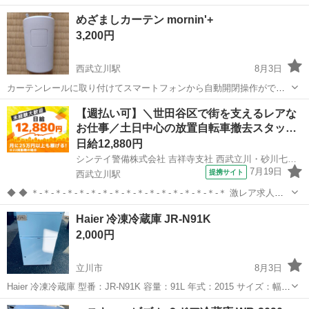
480×奥行560×高さ852(mm) 管理コード：R5882342 ※側面に傷あり
東京
立川市
キッチン家電
商品
めざましカーテン mornin'+
※付属品は写真に写っているものが全てで...
3,200円
西武立川駅
8月3日
カーテンレールに取り付けてスマートフォンから自動開閉操作ができ
る、Bluetooth接続対応のカーテン自動開閉デバイスです。 動作確認済
東京
立川市
西武立川駅
生活家電
カーテン
【週払い可】＼世田谷区で街を支えるレアな
みです。 - ブランド: mornin' plus - 製品名: めざましカーテン ...
お仕事／土日中心の放置自転車撤去スタッ…
日給12,880円
シンテイ警備株式会社 吉祥寺支社 西武立川・砂川七番・立川南(23)エリア/A3203200118
7月19日
提携サイト
西武立川駅
◆ ◆ ＊-＊-＊-＊-＊-＊-＊-＊-＊-＊-＊-＊-＊-＊-＊-＊-＊ 激レア求人★
放置自転車の撤去作業員大募集！ 普通自動車を運転できる方優遇◎
東京
立川市
西武立川駅
警備員
Haier 冷凍冷蔵庫 JR-N91K
＊-＊-＊-＊-＊-＊-＊-＊-＊-＊-＊-＊-＊-＊-＊-＊-＊ ...
2,000円
立川市
8月3日
Haier 冷凍冷蔵庫 型番：JR-N91K 容量：91L 年式：2015 サイズ：幅
480×奥行560×高さ852(mm) 管理コード：R5882341 ※正面に傷凹みあ
東京
立川市
キッチン家電
商品