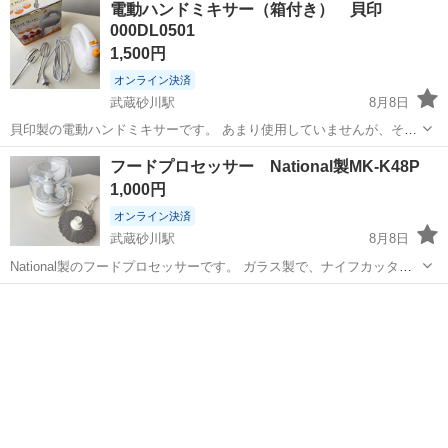
電動ハンドミキサー（箱付き） 貝印
000DL0501
1,500円
オンライン決済
武蔵砂川駅
8月8日
貝印製の電動ハンドミキサーです。 あまり使用していませんが、それ
なりに使用感はございます。 美品をお求めの方はご遠慮ください。 ◆
東京
立川市
武蔵砂川駅
キッチン家電
フードプロセッサー National製MK-K48P
引き渡し可能時間帯 平日12～13時、土日10～18時 最寄り駅での引き
1,000円
渡し...
オンライン決済
武蔵砂川駅
8月8日
National製のフードプロセッサーです。 ガラス製で、ナイフカッター
とおろし･とろろカッターがついています。 注意点 ・ナイフカッター
東京
立川市
武蔵砂川駅
キッチン家電
は若干曲がっています ・洗ってはいますが、細かいところに若干の汚
れがござい...