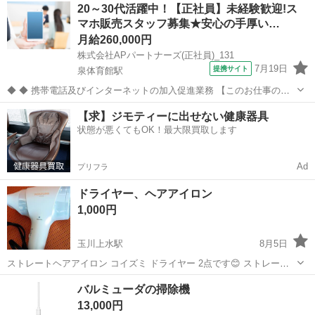
東京
立川市
西武立川駅
キッチン家電
20～30代活躍中！【正社員】未経験歓迎!ス
所：ｾﾌﾞﾝｲﾚﾌﾞﾝ松中団地北店を希望 📆日時：最初にご希望日時を添え
マホ販売スタッフ募集★安心の手厚い…
てお問い合わせく...
月給260,000円
株式会社APパートナーズ(正社員)_131
7月19日
提携サイト
泉体育館駅
◆ ◆ 携帯電話及びインターネットの加入促進業務 【このお仕事のお
すすめポイント】 ・ゼロからでも始められる充実の研修制度！ ・分か
東京
立川市
泉体育館駅
携帯ショップ
【求】ジモティーに出せない健康器具
らないことは先輩スタッフにすぐ聞ける！手厚いサポート体制あり！
状態が悪くてもOK！最大限買取します
・働きやすい環境で長く...
Ad
プリフラ
ドライヤー、ヘアアイロン
1,000円
玉川上水駅
8月5日
ストレートヘアアイロン コイズミ ドライヤー 2点です😊 ストレート
アイロンはAmazonで高評価で4000円弱しましたがショートカットに
東京
立川市
玉川上水駅
美容家電
ドライヤー
バルミューダの掃除機
した為、使う機会がなくなりましたので、出品致します。 KOIZUMIド
13,000円
ライヤーはコ...