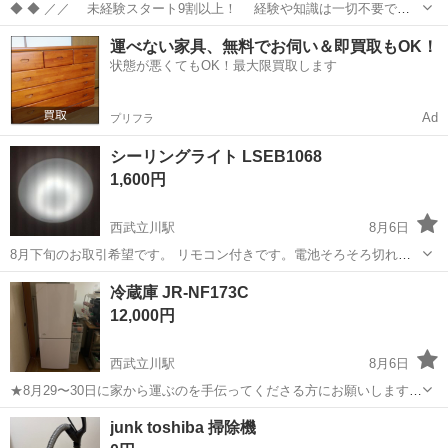
◆ ◆ ／／ 未経験スタート9割以上！ 経験や知識は一切不要で始
めやすい♪ シフトの強制もないですし 自分のペースで働くことも
東京
立川市
立川駅
警備員
運べない家具、無料でお伺い＆即買取もOK！
できるので 続けやすい♪働きやすい♪ ＼＼ 『シフトが削られた…』
状態が悪くてもOK！最大限買取します
『思うように稼...
Ad
プリフラ
シーリングライト LSEB1068
1,600円
西武立川駅
8月6日
8月下旬のお取引希望です。 リモコン付きです。電池そろそろ切れそ
うなのでご用意下さいませ。 🈹現在出品している他の2000円以上の商
東京
立川市
西武立川駅
家電
冷蔵庫 JR-NF173C
品と同時購入で半額お値引き致します。 受渡しに関して 📍場所：ｾﾌﾞ
12,000円
ﾝｲﾚﾌﾞﾝ松中...
西武立川駅
8月6日
★8月29〜30日に家から運ぶのを手伝ってくださる方にお願いします。
50×60×141cm
東京
立川市
西武立川駅
キッチン家電
junk toshiba 掃除機