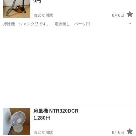
0円
西武立川駅
8月6日
掃除機 ジャンク品です。 電源無し パーツ用
東京
立川市
西武立川駅
生活家電
扇風機 NTR320DCR
1,280円
西武立川駅
8月6日