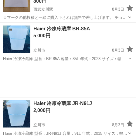
800円
西武立川駅
8月3日
☆マークの他投稿と一緒に購入下されば無料で差し上げます。 チョコ
ザップ入会特典「スターターキット」です。 【商品状態】 ・新品、未
東京
立川市
西武立川駅
その他
Haier 冷凍冷蔵庫 BR-85A
使用、未開封品です。 体組成計とウェラブルデバイスがあると聞きま
5,000円
したが、中身を確認...
立川市
8月3日
Haier 冷凍冷蔵庫 型番：BR-85A 容量：85L 年式：2023 サイズ：幅
474×奥行500×高さ857(mm) 管理コード：R5886273 ※付属品は写真に
東京
立川市
キッチン家電
商品
写っているものが全てです。 ■セット販売...
Haier 冷凍冷蔵庫 JR-N91J
2,000円
立川市
8月3日
Haier 冷凍冷蔵庫 型番：JR-N91J 容量：91L 年式：2015 サイズ：幅