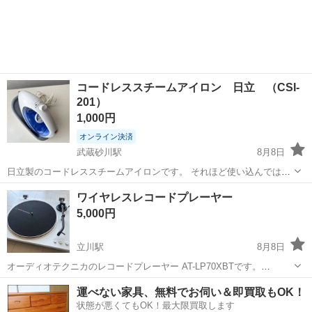
コードレススチームアイロン 日立 （CSI-
201）
1,000円
オンライン決済
武蔵砂川駅
8月8日
日立製のコードレススチームアイロンです。 それほど使い込んではお
りませんが、若干の使用感はございます。 スチーム用の水入れは１回
東京
立川市
武蔵砂川駅
生活家電
ワイヤレスレコードプレーヤー
も使用しておりませんが、美品をお求めの方はご遠慮ください。 ◆引
5,000円
き渡し可能時間...
立川駅
8月8日
オーディオテクニカのレコードプレーヤー AT-LP70XBTです。
Bluetoothでワイヤレス再生できます。有線も可能です。 付属品も全て
東京
立川市
立川駅
オーディオ
運べない家具、無料でお伺い＆即買取もOK！
揃っております。 まだ新しいのですが、使用頻度が低いため引っ越し
状態が悪くてもOK！最大限買取します
に伴う整理の一環で...