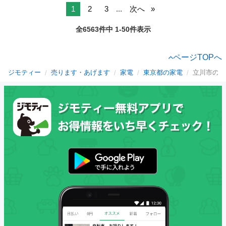
1
2
3
...
次へ
全6563件中 1-50件表示
ページTOPへ
ジモティー
売ります・あげます
家電
東京都の家電
立川市の家