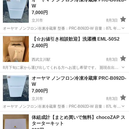
できるので 続けやすい♪働きやすい♪ ＼＼ 『シフトが削られた…』
W
『思うように稼...
7,000円
立川市
8月3日
オーヤマ ノンフロン冷凍冷蔵庫 型番：PRC-B092D-W 容量：87L 年
式：2024 サイズ：幅475×奥行502×高さ858(㎜) 管理コード：
東京
立川市
キッチン家電
商品
【☆お値引き相談歓迎】洗濯機 EML-50S2
R5886275 ※付属品は写真に写っているものが全てです。...
2,400円
西武立川駅
8月3日
8月下旬に家から運び出してくれる方へお渡し希望です。 🈹現在出品
している他の2000円以上の商品と同時購入で半額お値引き致します。
東京
立川市
西武立川駅
生活家電
オーヤマ ノンフロン冷凍冷蔵庫 PRC-B092D-
受渡しに関して 📍場所：ｾﾌﾞﾝｲﾚﾌﾞﾝ松中団地北店近くの玄関前を希望
W
📆日時：最初に...
7,000円
立川市
8月3日
オーヤマ ノンフロン冷凍冷蔵庫 型番：PRC-B092D-W 容量：87L 年
式：2025 サイズ：幅475×奥行502×高さ858(㎜) 管理コード：
東京
立川市
キッチン家電
商品
体組成計【まとめ買いで無料】chocoZAP ス
R5886274 ※付属品は写真に写っているものが全てです。...
ターターキット