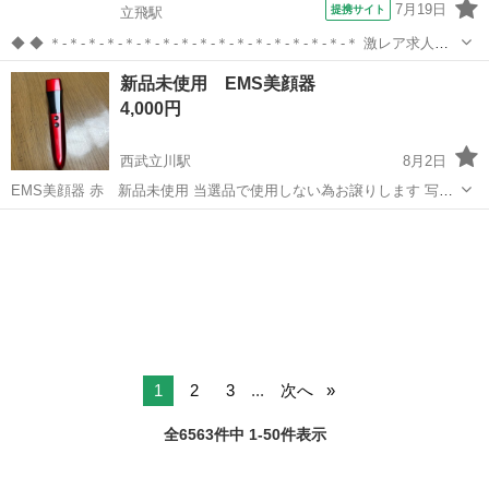
7月19日
提携サイト
立飛駅
◆ ◆ ＊-＊-＊-＊-＊-＊-＊-＊-＊-＊-＊-＊-＊-＊-＊-＊-＊ 激レア求人★
放置自転車の撤去作業員大募集！ 普通自動車を運転できる方優遇◎
東京
立川市
立飛駅
警備員
新品未使用 EMS美顔器
＊-＊-＊-＊-＊-＊-＊-＊-＊-＊-＊-＊-＊-＊-＊-＊-＊ ...
4,000円
西武立川駅
8月2日
EMS美顔器 赤 新品未使用 当選品で使用しない為お譲りします 写真
を撮る為に開封しました ちゃんと箱に入っています 目尻やほうれい線
東京
立川市
西武立川駅
美容家電
EMS
に温熱EMSの美顔器はいかがですか？
1
2
3
...
次へ
全6563件中 1-50件表示