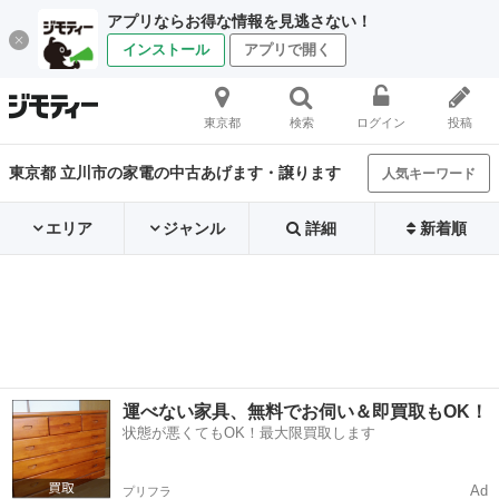
アプリならお得な情報を見逃さない！
インストール
アプリで開く
東京都
検索
ログイン
投稿
東京都 立川市の家電の中古あげます・譲ります
人気キーワード
エリア
ジャンル
詳細
新着順
運べない家具、無料でお伺い＆即買取もOK！
状態が悪くてもOK！最大限買取します
Ad
プリフラ