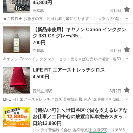
45,800円
高松駅
8月3日
★ご挨拶★ お急ぎの方、翌日到着可能になります！！ ☆安心の保証☆
商品を販売して終わりだけではなく、商品到着から、1ヶ月間、商品保
東京
立川市
高松駅
生活家電
ショップ
【新品未使用】キヤノン Canon インクタン
証を致します。 到着時に、ショップの連絡先など記載された保証カー
ク 381 GY グレー//35…
ドをお渡し致しますの...
700円
立川駅
8月2日
キヤノン Canon インクタンク セット売り※ばら売りの場合 各500
円 ■購入価格 グレー⇒￥1,240（税込） ブラック⇒1,540円(税込) ■型
東京
立川市
立川駅
生活家電
PIXUS
LIFE FIT エアーストレッチクロス
番 グレー⇒ BCI-381 ブラック⇒ BCI-...
4,500円
西武立川駅
8月2日
LIFE FIT エアーストレッチクロス 骨盤矯正機 色赤 説明書付き 3回程
しか使っていません
東京
立川市
西武立川駅
美容家電
骨盤矯正
【週払い可】＼世田谷区で街を支えるレアな
お仕事／土日中心の放置自転車撤去スタッ…
日給12,880円
シンテイ警備株式会社 吉祥寺支社 立飛(23)エリア/A3203200118