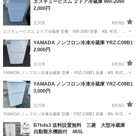
エスキュービズム ２ドア冷蔵庫 WR-2090
り ※付属品は写真に写っているものが全...
2,000円
立川市
8月3日
エスキュービズム ２ドア冷蔵庫 型番：WR-2090 容量：90L 年式：
2016 サイズ：幅495×奥行520×高さ845(㎜) 管理コード：R5882340 ※
東京
立川市
キッチン家電
YAMADA ノンフロン冷凍冷蔵庫 YRZ-C09B1
正面及び側面に傷凹みあり ※付属品は写真に写っ...
2,000円
立川市
8月3日
YAMADA ノンフロン冷凍冷蔵庫 型番：YRZ-C09B1 容量：90L 年式：
2017 サイズ：幅478×奥行509×高さ852(mm) 管理コード：R5882339
東京
立川市
キッチン家電
YAMADA ノンフロン冷凍冷蔵庫 YRZ-C09B1
※冷蔵室に割れあり ※付属品は写真に写...
3,000円
立川市
8月3日
YAMADA ノンフロン冷凍冷蔵庫 型番：YRZ-C09B1 容量：90L 年式：
2017 サイズ：幅478×奥行509×高さ852(mm) 管理コード：R5882338
東京
立川市
キッチン家電
商品
B7h4s3 送料設置無料 三菱 大型冷蔵庫
※付属品は写真に写っているものが全てです...
自動製氷機能付 465L