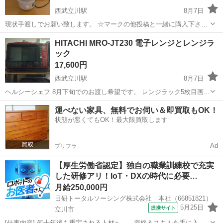
西武立川駅
8月7日
現状手渡しでお願い致します。 ☆マークの他投稿と一緒に購入下され
ば半額で差し上げます。 受渡しに関して 📍場所：ｾﾌﾞﾝｲﾚﾌﾞﾝ松中団地
東京
立川市
西武立川駅
家電
サーキュレーター
HITACHI MRO-JT230 電子レンジとレンジラ
北店を希望 📆日時：最初にご希望日時を添えてお問い合わせくださ
ック
い。
17,600円
西武立川駅
8月7日
ヘルシーシェフ 8月下旬でのお渡し希望です。 レンジラック5枚目画像
のホルダーは引っ掛けるだけで外れやすいので注意が必要です。 セブ
東京
立川市
西武立川駅
キッチン家電
運べない家具、無料でお伺い＆即買取もOK！
ンイレブン松中団地北店近くの家前にて、現状手渡しでお願い致しま
状態が悪くてもOK！最大限買取します
す。
Ad
プリフラ
【厚生労働省認定】独自の職業訓練校で充実
した研修アリ！IoT・DXの時代に必要…
月給250,000円
日研トータルソーシング株式会社 本社（66851821）
5月25日
提携サイト
立川市
[仕事内容] 何十年後も重宝される人材へ――資格＆スキルを手に入れ