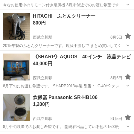
今なお使用中のリモコン付き扇風機 8月末付近でのお渡し希望です。
🈹現在出品している他の2000円以上の商品と同時購入で半額お値引き
東京
立川市
西武立川駅
季節、空調家電
NTR
HITACHI ふとんクリーナー
致します。 受渡しに関して 📍場所：ｾﾌﾞﾝｲﾚﾌﾞﾝ松中団地北店を希望
800円
📆日時：最初...
西武立川駅
8月5日
2015年製のふとんクリーナーです。現状手渡しで まとめ買いしてくれ
る方にはお値引きします。 🈹現在出品している他の1500円以上の商品
東京
立川市
西武立川駅
生活家電
HITACHI
《SHARP》AQUOS 40インチ 液晶テレビ
と同時購入で半額お値引き致します。 受渡しに関して 📍場所：ｾﾌﾞﾝｲ
40,000円
ﾚﾌﾞﾝ松中団...
西武立川駅
8月5日
8月下旬にお渡し希望です。 SHARP2013年製 型番：LC-40H9 テレビ
本体とリモコン、電源ケーブルのみです。 ○自宅まで来てくださる方
東京
立川市
西武立川駅
テレビ
SHARP
炊飯器 Panasonic SR-HB106
1,200円
西武立川駅
8月5日
8月中旬以降でのお渡し希望です。 🈹現在出品している他の1500円以
上の商品と同時購入で半額お値引き致します。 受渡しに関して 📍場