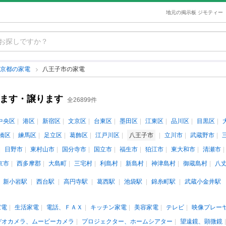
地元の掲示板 ジモティー
東京都の家電
八王子市の家電
げます・譲ります
全26899件
中央区
港区
新宿区
文京区
台東区
墨田区
江東区
品川区
目黒区
橋区
練馬区
足立区
葛飾区
江戸川区
八王子市
立川市
武蔵野市
日野市
東村山市
国分寺市
国立市
福生市
狛江市
東大和市
清瀬市
京市
西多摩郡
大島町
三宅村
利島村
新島村
神津島村
御蔵島村
八
新小岩駅
西台駅
高円寺駅
葛西駅
池袋駅
錦糸町駅
武蔵小金井駅
家電
生活家電
電話、ＦＡＸ
キッチン家電
美容家電
テレビ
映像プレー
デオカメラ、ムービーカメラ
プロジェクター、ホームシアター
望遠鏡、顕微鏡