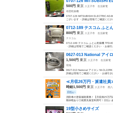
0707-126 MITSUBISHI EL
500円
東京
八王子市
生活家電
布団乾燥機
0707-126 MITSUBISHI ELEC
ございます ・詳細は現地でご確認ください
0712-189 テスコム ふとん
800円
東京
八王子市
生活家電
テスコム
0712-189 テスコム ふとん乾燥機 
・詳細は現地でご確認ください ・お値引き
0627-013 National アイ
1,500円
東京
八王子市
生活家電
現地
0627-013 National アイロン 
詳細は現地でご確認ください ・お値引きは
≪月収26万円・派遣社員
時給1,500円
東京
八王子市
西八
日払い
消防車の塗装補助業務！【月収例25万円
期休暇あり◎就業先食堂利用可！日払いあ
19型小さめサイズ