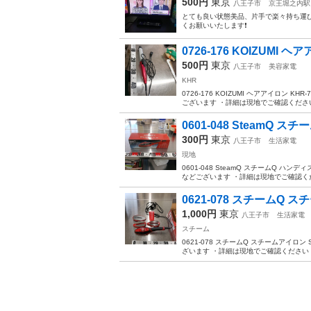
500円
東京
八王子市
京王堀之内駅
とても良い状態美品、片手で楽々持ち運び
くお願いいたします❗️
0726-176 KOIZUMI ヘア
500円
東京
八王子市
美容家電
KHR
0726-176 KOIZUMI ヘアアイロン
ございます ・詳細は現地でご確認ください
0601-048 SteamQ 
300円
東京
八王子市
生活家電
現地
0601-048 SteamQ スチームQ 
などございます ・詳細は現地でご確認くだ
0621-078 スチームQ ス
1,000円
東京
八王子市
生活家電
スチーム
0621-078 スチームQ スチームアイロ
ざいます ・詳細は現地でご確認ください 