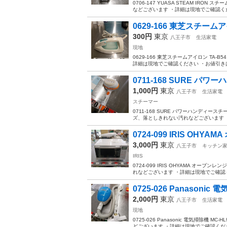
0706-147 YUASA STEAM IR
などございます ・詳細は現地でご確認くだ
0629-166 東芝スチームア
300円
東京
八王子市
生活家電
現地
0629-166 東芝スチームアイロン T
詳細は現地でご確認ください ・お値引きは
0711-168 SURE パ
1,000円
東京
八王子市
生活家電
スチーマー
0711-168 SURE パワーハンディース
ズ、落としきれない汚れなどございます ・
0724-099 IRIS OHYAM
3,000円
東京
八王子市
キッチン
IRIS
0724-099 IRIS OHYAMA オーブ
れなどございます ・詳細は現地でご確認く
0725-026 Panasonic 電
2,000円
東京
八王子市
生活家電
現地
0725-026 Panasonic 電気掃除機
どございます ・詳細は現地でご確認くださ