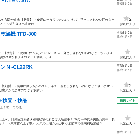
ECTRIC AD-...
作成8月6日
2
TRIC AD-800 布団乾燥機 【状態】 ・使用に伴う多少のスレ、キズ、落としきれない汚れなど
 ・お値引きは出来かね...
お気に入り
更新8月6日
乾燥機 TFD-800
作成8月6日
TFD-800 【状態】 ・使用に伴う多少のスレ、キズ、落としきれない汚れなどございます
は出来かねますのでご了承願います ...
お気に入り
更新8月6日
ロン NI-CL22RK
作成8月6日
2
NI-CL22RK 【状態】 ・使用に伴う多少のスレ、キズ、落としきれない汚れなどございます ・
出来かねますのでご了承願い...
お気に入り
≫検査・検品
提携サイト
王子駅
その他
以上可】日勤固定勤務★塗装経験のある方大活躍中！20代～40代の男性活躍中！長
り！《東京都八王子市》 人気の工場のお仕事 ◇消防車の塗装補助業務◇...
お気に入り
作成8月6日