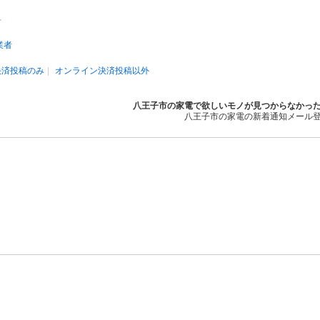
料
業者
決済投稿のみ
オンライン決済投稿以外
八王子市の家電で欲しいモノが見つからなかっ
八王子市の家電の新着通知メール