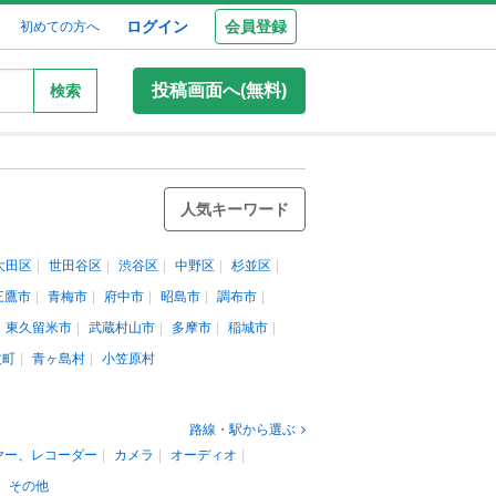
ログイン
会員登録
初めての方へ
投稿画面へ(無料)
検索
人気キーワード
大田区
世田谷区
渋谷区
中野区
杉並区
三鷹市
青梅市
府中市
昭島市
調布市
東久留米市
武蔵村山市
多摩市
稲城市
丈町
青ヶ島村
小笠原村
路線・駅から選ぶ
ヤー、レコーダー
カメラ
オーディオ
その他