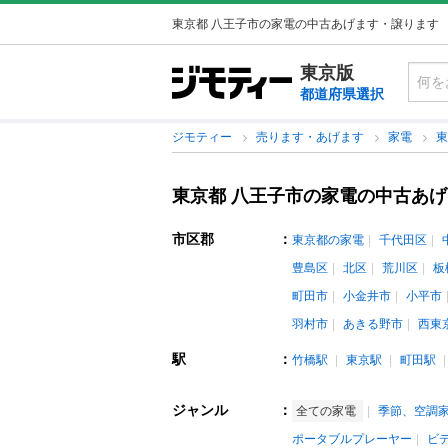
東京都 八王子市の家電の中古あげます・譲ります
東京版
都道府県選択
ジモティー
売ります・あげます
家電
東京都 八王子市の家電の中古あ
市区郡
：
東京都の家電
千代田区
豊島区
北区
荒川区
板
町田市
小金井市
小平市
羽村市
あきる野市
西東
駅
：
竹橋駅
東京駅
町田駅
ジャンル
：
全ての家電
季節、空調
ポータブルプレーヤー
ビ