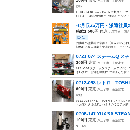
100円
東京
八王子市
生活家電
現地
0618-204 Steamer Brush 衣
います ・詳細は現地でご確認ください ・
≪月収26万円・派遣社員
時給1,500円
東京
八王子市
西八
日払い
消防車の塗装補助業務！【月収例25万円
期休暇あり◎就業先食堂利用可！日払いあ
0721-074 スチームQ ス
300円
東京
八王子市
生活家電
0721-074 スチームQ スチームアイロ
ざいます ・詳細は現地でご確認ください 
0712-068 レトロ TOSHI
800円
東京
八王子市
生活家電
現地
0712-068 レトロ TOSHIBA アイ
・お値引きは出来かねますのでご了承願いま
0706-147 YUASA STE
100円
東京
八王子市
生活家電
STEAM