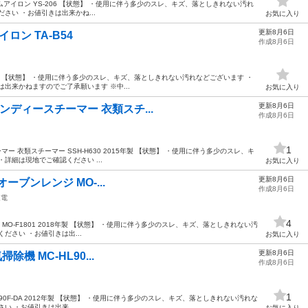
ON スチームアイロン YS-206 【状態】 ・使用に伴う多少のスレ、キズ、落としきれない汚れ
さい ・お値引きは出来かね...
お気に入り
更新8月6日
イロン TA-B54
作成8月6日
A-B54 【状態】 ・使用に伴う多少のスレ、キズ、落としきれない汚れなどございます ・
出来かねますのでご了承願います ※中...
お気に入り
更新8月6日
ワーハンディースチーマー 衣類スチ...
作成8月6日
1
チーマー 衣類スチーマー SSH-H630 2015年製 【状態】 ・使用に伴う多少のスレ、キ
詳細は現地でご確認ください ...
お気に入り
更新8月6日
A オーブンレンジ MO-...
作成8月6日
家電
4
ンレンジ MO-F1801 2018年製 【状態】 ・使用に伴う多少のスレ、キズ、落としきれない汚
ださい ・お値引きは出...
お気に入り
更新8月6日
気掃除機 MC-HL90...
作成8月6日
1
 MC-HL90F-DA 2012年製 【状態】 ・使用に伴う多少のスレ、キズ、落としきれない汚れな
い ・お値引きは出来...
お気に入り