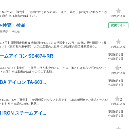
類スチーマー SJ-2178 【状態】 ・使用に伴う多少のスレ、キズ、落としきれない汚れなどござ
お値引きは出来かねますの...
お気に入り
≫検査・検品
提携サイト
王子駅
その他
以上可】日勤固定勤務★塗装経験のある方大活躍中！20代～40代の男性活躍中！長
り！《東京都八王子市》 人気の工場のお仕事 ◇消防車の塗装補助業務◇...
お気に入り
更新8月6日
チームアイロン SE4874-RR
作成8月6日
ン SE4874-RR 【状態】 ・使用に伴う多少のスレ、キズ、落としきれない汚れなどご
1
・お値引きは出来かねますのでご了承願...
お気に入り
更新8月6日
BA アイロン TA-603...
作成8月6日
2
ロン TA-603S CV 【状態】 ・使用頻度の少ない美品です ・詳細は現地でご確認ください
す ※中古品のため、状態...
お気に入り
更新8月6日
AM IRON スチームアイ...
作成8月6日