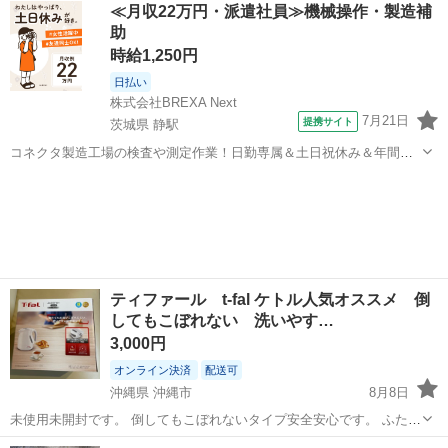
神奈川
大和市
大和駅
キッチン家電
≪月収22万円・派遣社員≫機械操作・製造補
助
時給1,250円
日払い
株式会社BREXA Next
7月21日
提携サイト
茨城県 静駅
コネクタ製造工場の検査や測定作業！日勤専属＆土日祝休み＆年間休
日128日★クリーンルーム内作業★マイカー通勤OK＆無料駐車場あり
茨城
常陸大宮市
静駅
その他
★就業先食堂利用可！日払い制度あり！《茨城県常陸大宮市》 人気の
工場のお仕事 ◇コネクタ製造工...
ティファール t-fal ケトル人気オススメ 倒
してもこぼれない 洗いやす…
3,000円
オンライン決済
配送可
沖縄県 沖縄市
8月8日
未使用未開封です。 倒してもこぼれないタイプ安全安心です。 ふたも
はずれて洗いやすいタイプになります。
沖縄
沖縄市
キッチン家電
ティファール