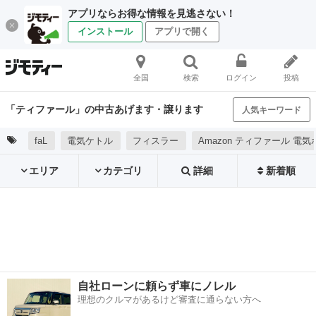
アプリならお得な情報を見逃さない！
インストール
アプリで開く
全国
検索
ログイン
投稿
「ティファール」の中古あげます・譲ります
人気キーワード
faL
電気ケトル
フィスラー
Amazon ティファール 電
エリア
カテゴリ
詳細
新着順
自社ローンに頼らず車にノレル
理想のクルマがあるけど審査に通らない方へ