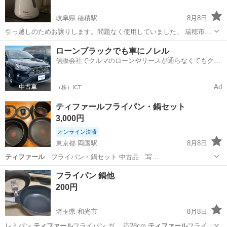
岐阜県 穂積駅
8月8日
引っ越しのためお譲りします。問題なく使用していました。 瑞穂市ま
で、８月16日から17日の間に取りに来てくる方を優先します。 使用年
岐阜
瑞穂市
穂積駅
キッチン家電
ティファール
ローンブラックでも車にノレル
数:不明 商品の状態:使用感あり 受け渡し場所:瑞穂市内 自宅マンショ
信販会社でクルマのローンやリースが通らなくてもクル
ンエントランス 受け...
マをご利用いただけるサービスがあります！
Ad
（株）ICT
ティファールフライパン・鍋セット
3,000円
オンライン決済
東京都 両国駅
8月8日
ティファール
フライパン・鍋セット 中古品 写…
東京
墨田区
両国駅
調理器具
ティファール
フライパン 鍋他
200円
埼玉県 和光市
8月8日
レミパン
ティファール
フライパン ガ… 応28cm
ティファール
フライパ