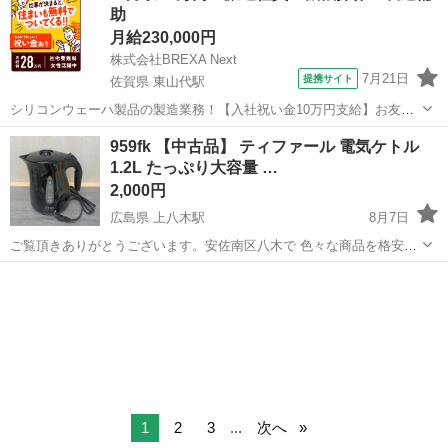
助
月給230,000円
株式会社BREXA Next
7月21日
提携サイト
佐賀県 東山代駅
シリコンウェーハ製品の製造業務！【入社祝い金10万円支給】お友達
やカップルとの応募OK◎年間休日129日＆休出なしでプライベート充
佐賀
伊万里市
東山代駅
その他
959fk 【中古品】 ティファール 電気ケトル
実♪業務はクリーンルームで快適作業◎自社正社員登用制度あり★1食
1.2L たっぷり大容量 …
300円～の格安食堂あり！《佐...
2,000円
広島県 上八木駅
8月7日
ご覧頂きありがとうございます。安佐南区八木で 色々な商品を格安販
売しております。 まとめてご購入して頂ければ、お値引きさせて頂き
広島
広島市
上八木駅
キッチン家電
ます！ (3%から10%程度) 限界価格の商品もございますので場合によっ
ては値引きが出来ない...
1
2
3
...
次へ