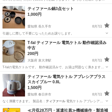
す。
愛知
豊田市
越戸駅
生活雑貨
ティファール
ティファール鍋3点セット
1,000円
愛知県 長久手市
8月7日
引越しに際して不要になったためお譲りします。
愛知
長久手市
調理器具
ティファール
T-fal ティファール 電気ケトル 動作確認済み
中古
200円
大阪府 泉大津駅
8月7日
T-falの電気ケトルです。 動作確認済みで、お湯は問題なく沸きます。
タバコのヤニによる黄ばみ・変色があります。 使用感がありますの
大阪
泉大津市
泉大津駅
キッチン家電
ティファール 電気ケトル アプレシアプラス
で、写真で状態をご確認ください。 ノークレーム・ノーリターンでお
スカイブルー 0.8L
願いします。 泉大津駅周辺...
1,500円
愛知県 春日井市
8月7日
なく沸騰できます。 製品名：
ティファール
電気ケトル アプレシアプ
ラス …
愛知
春日井市
キッチン家電
≪月収28万円・派遣社員≫機械操作・製造補