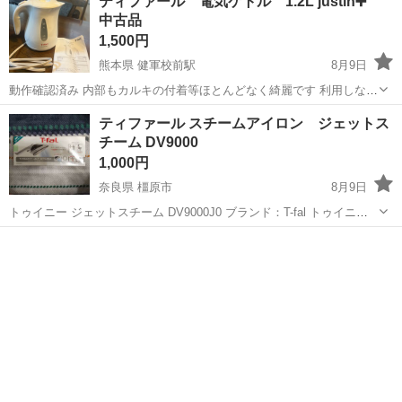
ティファール 電気ケトル 1.2L justin➕
中古品
1,500円
熊本県 健軍校前駅
8月9日
動作確認済み 内部もカルキの付着等ほとんどなく綺麗です 利用しなく
なったのでどなたかどうぞ 取り扱い説明書も付いています。
熊本
熊本市
健軍校前駅
キッチン家電
ティファール スチームアイロン ジェットス
チーム DV9000
1,000円
奈良県 橿原市
8月9日
トゥイニー ジェットスチーム DV9000J0 ブランド：T-fal トゥイニー
アイロン種類：衣類スチーマー スチームアイロン 箱は崩れています。
奈良
橿原市
生活家電
スチーム