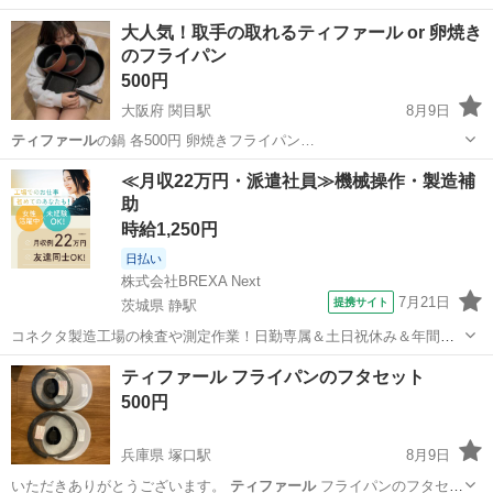
大人気！取手の取れるティファール or 卵焼き
のフライパン
500円
大阪府 関目駅
8月9日
ティファール
の鍋 各500円 卵焼きフライパン…
大阪
大阪市
関目駅
調理器具
ティファール
≪月収22万円・派遣社員≫機械操作・製造補
助
時給1,250円
日払い
株式会社BREXA Next
7月21日
提携サイト
茨城県 静駅
コネクタ製造工場の検査や測定作業！日勤専属＆土日祝休み＆年間休
日128日★クリーンルーム内作業★マイカー通勤OK＆無料駐車場あり
茨城
常陸大宮市
静駅
その他
ティファール フライパンのフタセット
★就業先食堂利用可！日払い制度あり！《茨城県常陸大宮市》 人気の
500円
工場のお仕事 ◇コネクタ製造工...
兵庫県 塚口駅
8月9日
いただきありがとうございます。
ティファール
フライパンのフタセッ