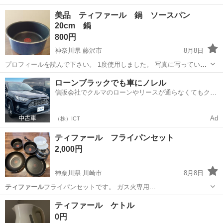
ト新品未使用…
兵庫
尼崎市
塚口駅
調理器具
フライパン
美品 ティファール 鍋 ソースパン
20cm 鍋
800円
神奈川県 藤沢市
8月8日
プロフィールを読んで下さい。 1度使用しました。 写真に写っている
ものが全てです。
神奈川
藤沢市
調理器具
ティファール
ローンブラックでも車にノレル
信販会社でクルマのローンやリースが通らなくてもクル
マをご利用いただけるサービスがあります！
Ad
（株）ICT
ティファール フライパンセット
2,000円
神奈川県 川崎市
8月8日
ティファール
フライパンセットです。 ガス火専用…
神奈川
川崎市
調理器具
ティファール ケトル
0円