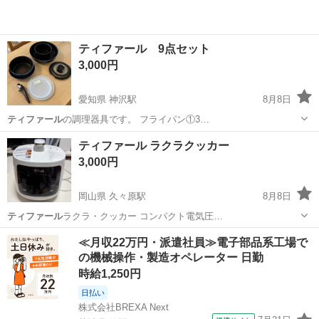
ティファール 9点セット
3,000円
愛知県 神沢駅
8月8日
ティファール
の調理器具です。 フライパン①3…
愛知
名古屋市
神沢駅
調理器具
ティファール ラクラクッカー
3,000円
岡山県 久々原駅
8月8日
ティファール
ラクラ・クッカー コンパクト電気圧…
岡山
倉敷市
久々原駅
生活雑貨
≪月収22万円・派遣社員≫電子部品系工場で
の機械操作・製造オペレーター 日勤
時給1,250円
日払い
株式会社BREXA Next