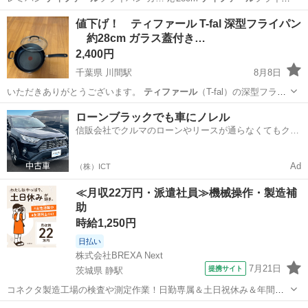
ン ガ… った感じです。
ティファール
の28cmだけ… 残っています。
テ
埼玉
和光市
調理器具
値下げ！ ティファール T-fal 深型フライパン
ィファール
は取っ手が取れ…
約28cm ガラス蓋付き…
2,400円
千葉県 川間駅
8月8日
いただきありがとうございます。
ティファール
（T-fal）の深型フライ
パンです…
千葉
野田市
川間駅
調理器具
ローンブラックでも車にノレル
信販会社でクルマのローンやリースが通らなくてもクル
マをご利用いただけるサービスがあります！
Ad
（株）ICT
≪月収22万円・派遣社員≫機械操作・製造補
助
時給1,250円
日払い
株式会社BREXA Next
7月21日
提携サイト
茨城県 静駅
コネクタ製造工場の検査や測定作業！日勤専属＆土日祝休み＆年間休
日128日★クリーンルーム内作業★マイカー通勤OK＆無料駐車場あり
茨城
常陸大宮市
静駅
その他