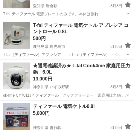
愛知県 岩倉駅
8月8日
T-fal
ティファール
電源プレートのみです。本体は割れ…
愛知
岩倉市
岩倉駅
生活家電
ティファール
T-fal ティファール 電気ケトル アプレシア コ
ントロール 0.8L
500円
鹿児島県 鹿児島市
8月8日
T-fal（
ティファール
）アプレシア … ：T-fal（
ティファール
） ・シリ
ー…
鹿児島
鹿児島市
生活家電
ティファール
★通電確認済み★ T-fal Cook4me 家庭用圧力
鍋 6.0L
13,000円
神奈川県 いずみ野駅
8月8日
ok4me CY7011JP
ティファール
クックフォーミー 家庭用圧力鍋 …
神奈川
横浜市
いずみ野駅
キッチン家電
レシピ
ティファール 電気ケトル0.8l
5,000円
神奈川県 善行駅
8月8日