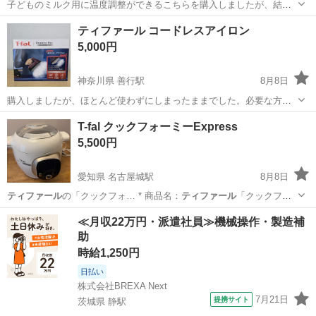
子どものミルク用に温度調整ができるこちらを購入しましたが、結局
ほとんど使わずにしまったままでした。必要な方へお譲りしたいで
神奈川
藤沢市
善行駅
キッチン家電
ティファール
ティファール コードレスアイロン
す。
5,000円
神奈川県 善行駅
8月8日
購入しましたが、ほとんど使わずにしまったままでした。必要な方へ
お譲りしたいです。
神奈川
藤沢市
善行駅
生活家電
T-fal クックフォーミーExpress
5,500円
愛知県 名古屋城駅
8月8日
ティファール
の「クックフォ… * 商品名：
ティファール
「クックフォ
ー…
愛知
名古屋市
名古屋城駅
キッチン家電
≪月収22万円・派遣社員≫機械操作・製造補
助
時給1,250円
日払い
株式会社BREXA Next
7月21日
提携サイト
茨城県 静駅