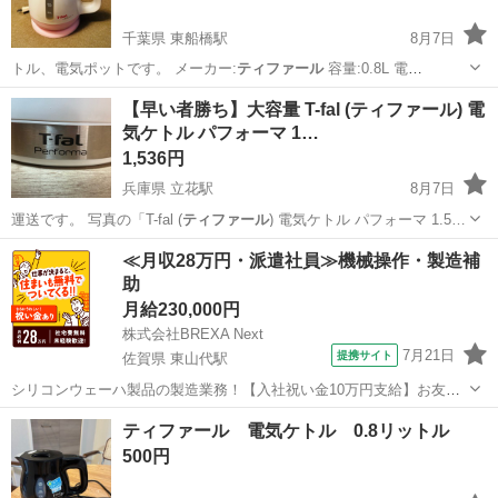
千葉県 東船橋駅
8月7日
トル、電気ポットです。 メーカー:
ティファール
容量:0.8L 電
力:1200W…
千葉
船橋市
東船橋駅
キッチン家電
【早い者勝ち】大容量 T-fal (ティファール) 電
気ケトル パフォーマ 1…
1,536円
兵庫県 立花駅
8月7日
運送です。 写真の「T-fal (
ティファール
) 電気ケトル パフォーマ 1.5…
兵庫
尼崎市
立花駅
キッチン家電
≪月収28万円・派遣社員≫機械操作・製造補
助
月給230,000円
株式会社BREXA Next
7月21日
提携サイト
佐賀県 東山代駅
シリコンウェーハ製品の製造業務！【入社祝い金10万円支給】お友達
やカップルとの応募OK◎年間休日129日＆休出なしでプライベート充
佐賀
伊万里市
東山代駅
その他
ティファール 電気ケトル 0.8リットル
実♪業務はクリーンルームで快適作業◎自社正社員登用制度あり★1食
500円
300円～の格安食堂あり！《佐...