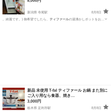
8,000円
きます😊 ■状態 新品未使用...
新潟県 寺尾駅
8月8日
。綺麗です。) 御希望でしたら、
ティファール
の湯沸かしポットをおま
けでお付けし…
新潟
新潟市
寺尾駅
キッチン家電
新品 未使用 T-fal ティファール お鍋 また別に
ご入り用なら食器、焼き…
3,000円
栃木県 足利市駅
8月8日