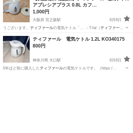
アプレシアプラス 0.8L カフ…
1,000円
大阪府 宮之阪駅
8月8日
うございます。
ティファール
の電気ケトル「… ：T-fal（
ティファー
ル
） ・型番：K…
大阪
枚方市
宮之阪駅
キッチン家電
ティファール 電気ケトル 1.2L KO340175
800円
神奈川県 大口駅
8月8日
5年ほど前に購入した
ティファール
の電気ケトルです。（https:/…
神奈川
横浜市
大口駅
キッチン家電