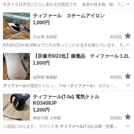
８月１０日夕方にとりに来れる方限定です。 食器や焼き物、鍋、フラ
イパン、ナイフフォークお箸等々200点ほどご入り用なら差し上げま
栃木
足利市
足利市駅
調理器具
焼き物
ティファール スチームアイロン
す。もちろんご覧になってからでかまいません。 好きなものだけお持
1,000円
ち頂いてもかまいません。 ...
大分県 別府駅
8月8日
8月9日(日)午前10時までに引き取ってくださる方を探しています。 5年
使用しました。
大分
別府市
別府駅
生活家電
【宗像市8/23迄】稼働品 ティファール 1.2L
1,000円
福岡県 東郷駅
8月8日
ティファール
の電気ケトル（… T-fal（
ティファール
） モデル：…
福岡
宗像市
東郷駅
キッチン家電
ティファール(T-fal) 電気ケトル
KO3408JP
1,200円
神奈川県 大和駅
8月8日
ご相談にのります。 ブランド名
ティファール
(T-fal) 品番・型番
KO3…