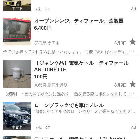
Ad
（株）ICT
オーブンレンジ、ティファール、炊飯器
6,400円
群馬県 太田市
8月9日
全て引き取ってくれる方お願いいたします。 可能であればハンディー
掃除機もお願いいたします。
群馬
太田市
キッチン家電
ティファール
【ジャンク品】電気ケトル ティファール
ANTOINETTE
100円
京都府 鳥羽街道駅
8月9日
【状態】 ・蓋の開閉ボタンに難あり 蓋を取る際にボタンを押してロ
ックを解除しますが、ロックが引っかかって解除できない場合が頻発
京都
京都市
鳥羽街道駅
キッチン家電
ローンブラックでも車にノレル
しています。 ボタンを何度かつつくように押すか、本体を振って蓋の
信販会社でクルマのローンやリースが通らなくてもクル
内部にある重りをカタカタ鳴らすと...
マをご利用いただけるサービスがあります！
Ad
（株）ICT