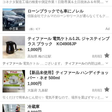
コネクタ製造工場の検査や測定作業！日勤専属＆土日祝休み＆年間休
日128日★クリーンルーム内作業★マイカー通勤OK＆無料駐車場あり
茨城
常陸大宮市
静駅
その他
ローンブラックでも車にノレル
★就業先食堂利用可！日払い制度あり！《茨城県常陸大宮市》 人気の
信販会社でクルマのローンやリースが通らなくてもクル
工場のお仕事 ◇コネクタ製造工...
マをご利用いただけるサービスがあります！
Ad
（株）ICT
ティファール 電気ケトル1.2L ジャスティンプ
ラス ブラック KO4908JP
1,000円
高知県 梅の辻駅
8月8日
ティファール
電気ケトル … ございます。
ティファール
の内部は綺麗
な…
高知
高知市
梅の辻駅
キッチン家電
【新品未使用】ティファール ハンディチョッ
パー・ネオ 500ml
1,000円
大阪府 九条駅
8月8日
引くだけで簡単みじん切り✨ 電気不要なので、場所を選ばずサッと使
えます！ 玉ねぎ・にんじん・きゅうりなどの野菜はもちろん、ナッツ
大阪
大阪市
九条駅
調理器具
ネオ
冷蔵庫
やソース作りにも便利◎ 「きざむ・つぶす・まぜる」がこれ1台でで