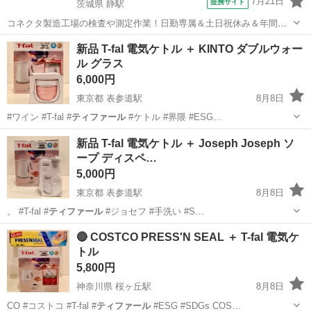
7月21日
提携サイト
茨城県 静駅
コネクタ製造工場の検査や測定作業！日勤専属＆土日祝休み＆年間休
日128日★クリーンルーム内作業★マイカー通勤OK＆無料駐車場あり
茨城
常陸大宮市
静駅
その他
新品 T-fal 電気ケトル ＋ KINTO ダブルウォー
★就業先食堂利用可！日払い制度あり！《茨城県常陸大宮市》 人気の
ル グラス
工場のお仕事 ◇コネクタ製造工...
6,000円
東京都 表参道駅
8月8日
#ワイン #T-fal #
ティファール
#ケトル #界隈 #ESG…
東京
渋谷区
表参道駅
キッチン家電
電気ケトル
新品 T-fal 電気ケトル ＋ Joseph Joseph ソ
ープ ディスペ…
5,000円
東京都 表参道駅
8月8日
。 #T-fal #
ティファール
#ジョセフ #手洗い #S…
東京
渋谷区
表参道駅
キッチン家電
COSTCO
🔴 COSTCO PRESS'N SEAL ＋ T-fal 電気ケ
トル
5,800円
神奈川県 桜ヶ丘駅
8月8日
CO #コストコ #T-fal #
ティファール
#ESG #SDGs COS…