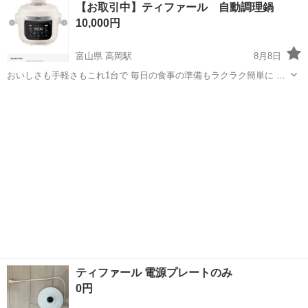
【お取引中】ティファール 自動調理鍋
★就業先食堂利用可！日払い制度あり！《茨城県常陸大宮市》 人気の
10,000円
工場のお仕事 ◇コネクタ製造工...
富山県 高岡駅
8月8日
おいしさも手軽さもこれ1台で 毎日の食事の準備もラクラク簡単に ボ
タンを押したらおまかせ調理 豊富な調理モードで毎日の定番のお料理
富山
高岡市
高岡駅
キッチン家電
自動
がこれ1台で完成！ 【サッと作れる一品から、じっくり作りたいごち
そうまで - バリエーション...
ティファール 電源プレートのみ
0円