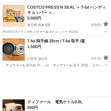
神奈川
大和市
桜ヶ丘駅
食器
ウェッジウッド
COSTCO PRESS'N SEAL ＋ T-fal ハンディ
チョッパー ＋…
5,000円
東京都 表参道駅
8月8日
#KINTO #グラス #
ティファール
#チョッパー #SDGs …
東京
渋谷区
表参道駅
生活雑貨
COSTCO
T-fal 両手鍋 28cm / T-fal 取手 /蓋
1,500円
広島県 福山市
8月7日
・
ティファール
両手鍋 28… cm ・
ティファール
取手 (問題… ます) ・
蓋
ティファール
ではありません…
広島
福山市
調理器具
ティファール 電気ケトル0.8L
500円