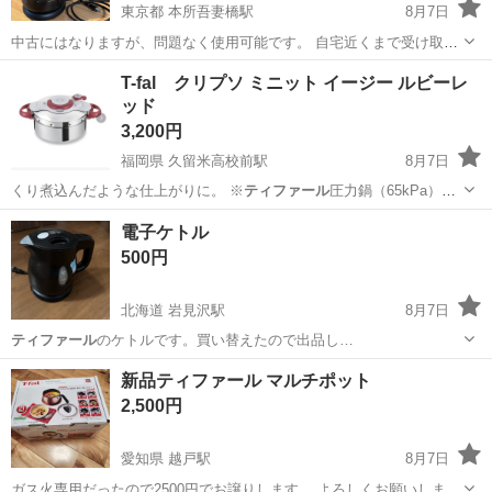
東京都 本所吾妻橋駅
8月7日
中古にはなりますが、問題なく使用可能です。 自宅近くまで受け取り
に来ていただける方を優先します。
東京
墨田区
本所吾妻橋駅
キッチン家電
ティファール
T-fal クリプソ ミニット イージー ルビーレ
ッド
3,200円
福岡県 久留米高校前駅
8月7日
くり煮込んだような仕上がりに。 ※
ティファール
圧力鍋（65kPa）で
加圧調理した…
福岡
久留米市
久留米高校前駅
調理器具
電子ケトル
500円
北海道 岩見沢駅
8月7日
ティファール
のケトルです。買い替えたので出品し…
北海道
岩見沢市
岩見沢駅
キッチン家電
新品ティファール マルチポット
2,500円
愛知県 越戸駅
8月7日
ガス火専用だったので2500円でお譲りします。 よろしくお願いしま