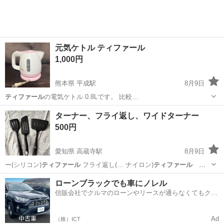
元気ケトル ティファール
1,000円
熊本県 平成駅
8月9日
ティファール
の電気ケトル 0.8Lです。 比較…
熊本
熊本市
平成駅
キッチン家電
ターナー、フライ返し、ワイドターナー
500円
愛知県 高蔵寺駅
8月9日
ー(シリコン)
ティファール
フライ返し(… ナイロン)
ティファール
※
少し使用感…
愛知
春日井市
高蔵寺駅
調理器具
ローンブラックでも車にノレル
信販会社でクルマのローンやリースが通らなくてもクル
マをご利用いただけるサービスがあります！
Ad
（株）ICT