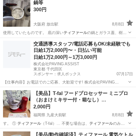
鍋等
300円
大阪府 放出駅
8月8日
使用していたものです。 底の深い
ティファール
の鍋とガラス蓋、樹脂
蓋、取っ手 …
大阪
大阪市
放出駅
調理器具
交通誘導スタッフ/電話応募もOK/未経験でも
日給1万2,000円〜・日払い可能
日給1万2,000円～1万3,000円
株式会社PAVING ASSIST
東京都 千代田区
スポンサー：求人ボックス
07月17日
【仕事内容】お電話でのご応募、大歓迎です! 株式会社PAVING
ASSIST:03-5817-4907 「今すぐまとまったお金が必要」 「どうせ働く
アルバイト・パート
​【美品】T-fal フードプロセッサー ミニプロ
なら人間関係のしがらみがない綺麗な営業所が良い」 そんな貴方にぴ
（おまけミキサー付・箱なし）…
ったりの環境です...
2,000円
福岡県 九産大前駅
8月8日
す。 ​①
ティファール
（T-fal）… 不要な場合は、
ティファール
のみの
お渡しも…
福岡
福岡市
九産大前駅
調理器具
【美品/動作確認済】ティファール 電気ケトル