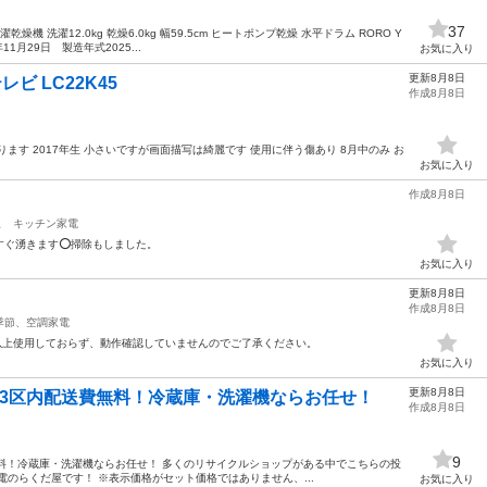
37
機 洗濯12.0kg 乾燥6.0kg 幅59.5cm ヒートポンプ乾燥 水平ドラム RORO Y
11月29日 製造年式2025...
お気に入り
更新8月8日
レビ LC22K45
作成8月8日
ます 2017年生 小さいですが画面描写は綺麗です 使用に伴う傷あり 8月中のみ お
お気に入り
作成8月8日
駅
キッチン家電
ぐ湧きます⭕️掃除もしました。
お気に入り
更新8月8日
作成8月8日
季節、空調家電
年以上使用しておらず、動作確認していませんのでご了承ください。
お気に入り
更新8月8日
23区内配送費無料！冷蔵庫・洗濯機ならお任せ！
作成8月8日
9
無料！冷蔵庫・洗濯機ならお任せ！ 多くのリサイクルショップがある中でこちらの投
電のらくだ屋です！ ※表示価格がセット価格ではありません、...
お気に入り