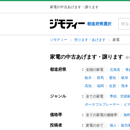
家電の中古あげます・譲ります
都道府県選択
ジモティー
売ります・あげます
家電
家電の中古あげます・譲ります
全
都道府県
：
全国の家電
北海道
青
栃木
群馬
愛知
岐阜
高知
福岡
佐賀
熊本
ジャンル
：
全ての家電
季節、空調
ポータブルプレーヤー
ビ
価格帯
：
全ての家電の価格帯
無
投稿者
：
家電の全て
個人
販売