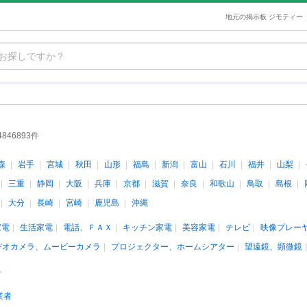
地元の掲示板 ジモティー
4846893件
森
岩手
宮城
秋田
山形
福島
新潟
富山
石川
福井
山梨
三重
静岡
大阪
兵庫
京都
滋賀
奈良
和歌山
鳥取
島根
大分
長崎
宮崎
鹿児島
沖縄
家電
生活家電
電話、ＦＡＸ
キッチン家電
美容家電
テレビ
映像プレー
デオカメラ、ムービーカメラ
プロジェクター、ホームシアター
望遠鏡、顕微鏡
料
業者