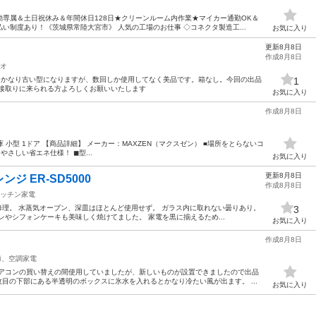
専属＆土日祝休み＆年間休日128日★クリーンルーム内作業★マイカー通勤OK＆
い制度あり！《茨城県常陸大宮市》 人気の工場のお仕事 ◇コネクタ製造工...
お気に入り
更新8月8日
作成8月8日
オ
 かなり古い型になりますが、数回しか使用してなく美品です。箱なし。今回の出品
1
直接取りに来られる方よろしくお願いいたします
お気に入り
作成8月8日
年製 冷蔵庫 小型 1ドア 【商品詳細】 メーカー：MAXZEN（マクスゼン） ■場所をとらないコ
やさしい省エネ仕様！ ◼︎型...
お気に入り
更新8月8日
 ER-SD5000
作成8月8日
ッチン家電
換修理。 水蒸気オーブン、深皿はほとんど使用せず。 ガラス内に取れない曇りあり。
3
レやシフォンケーキも美味しく焼けてました。 家電を黒に揃えるため...
お気に入り
作成8月8日
節、空調家電
エアコンの買い替えの間使用していましたが、新しいものが設置できましたので出品
枚目の下部にある半透明のボックスに氷水を入れるとかなり冷たい風が出ます。 ...
お気に入り