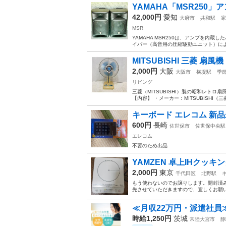
YAMAHA「MSR250
42,000円
愛知
大府市
共和駅
家
MSR
YAMAHA MSR250は、アンプを内蔵
イバー（高音用の圧縮駆動ユニット）による
MITSUBISHI 三菱 扇風機 
2,000円
大阪
大阪市
横堤駅
季
リビング
三菱（MITSUBISHI）製の昭和レト
【内容】 ・メーカー：MITSUBISHI（三
キーボード エレコム 新
600円
長崎
佐世保市
佐世保中央駅
エレコム
不要のため出品
YAMZEN 卓上IHクッキ
2,000円
東京
千代田区
北野駅
もう使わないのでお譲りします。開封済
先させていただきますので、宜しくお願
≪月収22万円・派遣社員
時給1,250円
茨城
常陸大宮市
静