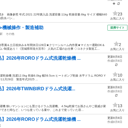
23
 右開き 画像参照 年式:2021 22年購入品 洗濯容量:11kg 乾燥容量:6kg サイズ 横幅640
の防水パン...
お気に入り
≫機械操作・製造補助
提携サイト
駅
その他
2
専属＆土日祝休み＆年間休日128日★クリーンルーム内作業★マイカー通勤OK＆
い制度あり！《茨城県常陸大宮市》 人気の工場のお仕事 ◇コネクタ製造工...
お気に入り
更新8月8日
2026年ROROドラム式洗濯乾燥機 ...
作成8月8日
10
機 洗濯12.0kg 乾燥6.0kg 幅59.5cm ヒートポンプ乾燥 水平ドラム RORO Y
11月29日 製造年式2025 ...
お気に入り
更新8月8日
026年TWINBIRDドラム式洗濯...
作成8月8日
13
kg洗濯機 狭いマンションにも置けるドラム洗濯機。 4.5kg乾燥でお孫さんやご親戚が家
できた時など、いつも使っている量や、これまで使っていた容...
お気に入り
更新8月8日
2026年ROROドラム式洗濯乾燥機 ...
作成8月8日
電