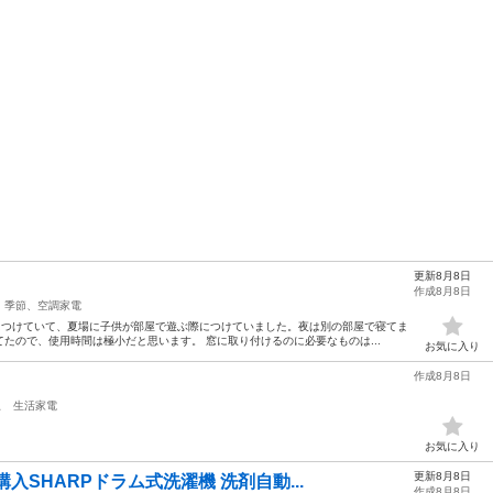
更新8月8日
作成8月8日
季節、空調家電
屋につけていて、夏場に子供が部屋で遊ぶ際につけていました。夜は別の部屋で寝てま
たので、使用時間は極小だと思います。 窓に取り付けるのに必要なものは...
お気に入り
作成8月8日
駅
生活家電
お気に入り
更新8月8日
購入SHARPドラム式洗濯機 洗剤自動...
作成8月8日