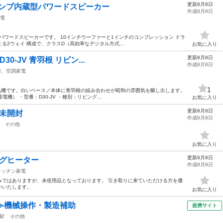
更新8月8日
」アンプ内蔵型パワードスピーカー
作成8月8日
電
したパワードスピーカーです。 10インチウーファーと1インチのコンプレッション ドラ
2ウェイ 構成で、クラスD（高効率なデジタル方式...
お気に入り
更新8月8日
D30-JV 青羽根 リビン...
作成8月8日
節、空調家電
1
ロ扇風機です。白いベース／本体に青羽根の組み合わせが昭和の雰囲気を醸し出します。
菱電機） ・型番：D30-JV ・種別：リビング...
お気に入り
更新8月8日
品未開封
作成8月8日
その他
お気に入り
更新8月8日
ングヒーター
作成8月8日
キッチン家電
みではありますが、未使用品となっております。 引き取りに来ていただける方を優
いいたします。
お気に入り
≫機械操作・製造補助
提携サイト
駅
その他