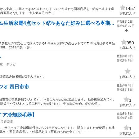
1457
見てから安心して購入できる‼️ 売れてしまっていた場合も同等商品をご紹介出来ます😊
考商品となります ・大人気東芝の冷...
お気に入り
更新8月2日
ム生活家電4点セット📦✨あなた好みに選べる🌟期...
作成4月27日
950
販売実績多数なので安心して購入できる‼️ 今回もお得な5点セットです❣ ※写真は参考商品
L 2013年製 ・評...
お気に入り
更新8月8日
チ
作成8月8日
駅
テレビ
り 画像確認必須 横線が2本入ります。
お気に入り
更新8月8日
ジオ 四日市市
作成8月8日
日市市の緊急告知ラジオです。 不要になったため出品します。 動作確認済みです。
1
防災用やラジオとしてご利用いただけます。 中古品のため、多少の使...
お気に入り
更新8月8日
サファイア冷却脱毛器】
作成8月8日
美容家電
です。 サファイア冷却機能付きのAI06モデルになります。 購入しましたが使用する機
1
み ・照射確認済み ・付属品あり（写真のものが全てです...
お気に入り