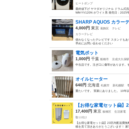
ヒートポンプ
最終値下げ ヤマダオリジナル ドラム式洗濯乾燥
WM-YV120N ホワイト系 発売日：2025年
SHARP AQUOS カラーテ
4,000円
東京
葛飾区
テレビ
カラーテレビ
使わなくなったテレビです スタンドもあり
早めにお問い合わせください
電気ポット
1,000円
千葉
船橋市
京成大久保
中古品です。注ぎ口に傷等があります。す
オイルヒーター
640円
北海道
札幌市
新札幌駅
重たいです。 実家にありました。 10
【お得な家電セット🤗】
17,400円
東京
板橋区
生活家電
取り付け
【お得な家電セット🤗】23区内配送費
稿を見て頂きありがとうございます！ 家