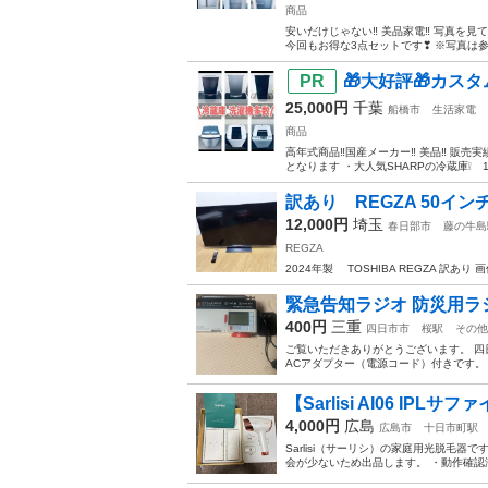
商品
安いだけじゃない‼️ 美品家電‼️ 写真を
今回もお得な3点セットです❣ ※写真は参
🎁大好評🎁カスタ
25,000円
千葉
船橋市
生活家電
商品
高年式商品‼️国産メーカー‼️ 美品‼️ 
となります ・大人気SHARPの冷蔵庫❕ 138
訳あり REGZA 50イン
12,000円
埼玉
春日部市
藤の牛島
REGZA
2024年製 TOSHIBA REGZA 訳あ
緊急告知ラジオ 防災用ラ
400円
三重
四日市市
桜駅
その他
ご覧いただきありがとうございます。 四
ACアダプター（電源コード）付きです。 
【Sarlisi AI06 IPL
4,000円
広島
広島市
十日市町駅
Sarlisi（サーリシ）の家庭用光脱毛器
会が少ないため出品します。 ・動作確認済