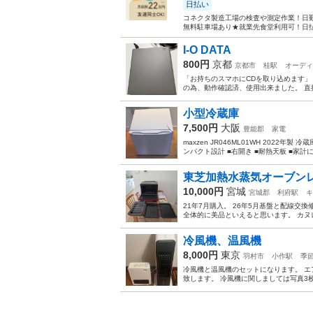
日払い
コネクタ製造工場の検査や測定作業！日勤
無料駐車場あり★就業先食堂利用可！日払
I-O DATA
800円
京都
京都市
桂駅
オーディ
「お持ちのスマホにCDを取り込めます」
の為、動作確認済、使用出来ました。 
小型冷蔵庫
7,500円
大阪
豊能郡
家電
maxzen JR046ML01WH 2022
ンパクト設計 ■右開き ■耐熱天板 ■家計に
東芝加熱水蒸気オーブンレンジ
10,000円
宮城
宮城郡
利府駅
キ
21年7月購入。 26年5月基盤と配線交
全体的に美品といえると思います。 カヌ
冷風機、温風機
8,000円
東京
羽村市
小作駅
季
冷風機と温風機のセットになります。 
致します。 冷風機に関しましては写真3