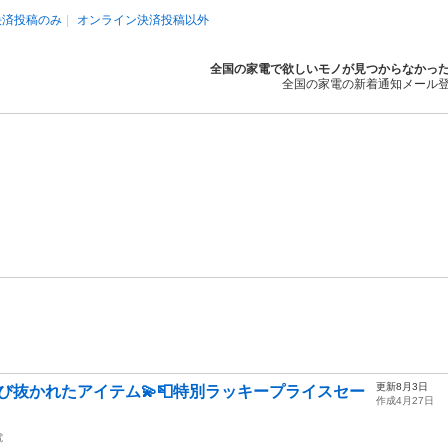
決済投稿のみ
オンライン決済投稿以外
全国の家電で欲しいモノが見つからなかっ
全国の家電の新着通知メール
更新8月3日
選び抜かれたアイテム💫📮特別ラッキープライスセー
作成4月27日
電