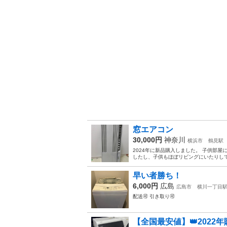
窓エアコン
30,000円
神奈川
横浜市
鶴見駅
2024年に新品購入しました。 子供部
したし、子供もほぼリビングにいたりして
早い者勝ち！
6,000円
広島
広島市
横川一丁目
配送🉑 引き取り🉑
【全国最安値】👑2022年