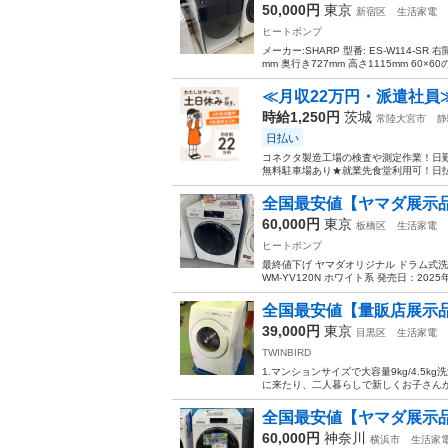
50,000円
東京
新宿区
生活家電
ヒートポンプ
メーカー:SHARP 型番: ES-W114-SR
mm 奥行き727mm 高さ1115mm 60×60
≪月収22万円・派遣社員
時給1,250円
茨城
常陸大宮市
静
日払い
コネクタ製造工場の検査や測定作業！日勤
無料駐車場あり★就業先食堂利用可！日払
全国最安値【ヤマダ展示品】
60,000円
東京
板橋区
生活家電
ヒートポンプ
最終値下げ ヤマダオリジナル ドラム式洗濯乾燥
WM-YV120N ホワイト系 発売日：2025年
全国最安値【量販店展示品】2
39,000円
東京
目黒区
生活家電
TWINBIRD
1.マンションサイズで大容量9kg/4.5
に来たり、二人暮らしで新しくお子さんが
全国最安値【ヤマダ展示品】
60,000円
神奈川
横浜市
生活家