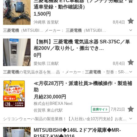
三菱電機製 ETC車載器（アンテナ分離型・普
通車登録・動作確認済）
1,500円
沖縄県 首里駅
8月4日
三菱電機
（MITSUBI… メーカー：
三菱電機
（MITSUBI…
沖縄
南城市
首里駅
ETC
【無料】三菱電機 電気温水器 SR-375C／単
相200V／取り外し・搬出でき…
0円
愛知県 江南駅
8月4日
三菱電機
の電気温水器を無… 品 ・メーカー：
三菱電機
・型番：SR-…
愛知
江南市
江南駅
その他
≪月収28万円・派遣社員≫機械操作・製造補
助
月給230,000円
株式会社BREXA Next
7月21日
提携サイト
佐賀県 東山代駅
シリコンウェーハ製品の製造業務！【入社祝い金10万円支給】お友達
やカップルとの応募OK◎年間休日129日＆休出なしでプライベート充
佐賀
伊万里市
東山代駅
その他
MITSUBISHI◆146L 2ドア冷蔵庫◆MR-
実♪業務はクリーンルームで快適作業◎自社正社員登用制度あり★1食
P15EZ-KW◆2016…