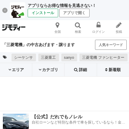
アプリならお得な情報を見逃さない！
インストール
アプリで開く
全国
検索
ログイン
投稿
「三菱電機」の中古あげます・譲ります
人気キーワード
シーケンサ
三菱重工
sanyo
三菱電機 ファンヒーター
エリア
カテゴリ
詳細
新着順
【公式】だれでもノレル
自社ローンなど特別な条件で車を探しているなら！金利
0%で車をご提供、ノレル独自与信システム。