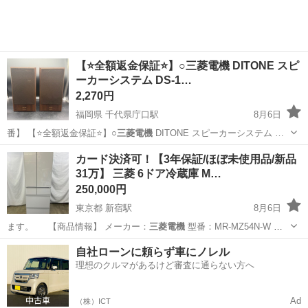
【⭐️全額返金保証⭐️】○三菱電機 DITONE スピ
ーカーシステム DS-1…
2,270円
福岡県 千代県庁口駅
8月6日
番】 【⭐️全額返金保証⭐️】○
三菱電機
DITONE スピーカーシステム …
福岡
福岡市
千代県庁口駅
オーディオ
カード決済可！【3年保証/ほぼ未使用品/新品
31万】 三菱 6ドア冷蔵庫 M…
250,000円
東京都 新宿駅
8月6日
ます。 【商品情報】 メーカー：
三菱電機
型番：MR-MZ54N-W 年
式：…
東京
新宿区
新宿駅
キッチン家電
ドア
自社ローンに頼らず車にノレル
理想のクルマがあるけど審査に通らない方へ
Ad
（株）ICT