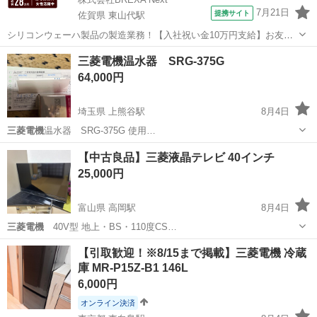
7月21日
提携サイト
佐賀県 東山代駅
シリコンウェーハ製品の製造業務！【入社祝い金10万円支給】お友達
やカップルとの応募OK◎年間休日129日＆休出なしでプライベート充
佐賀
伊万里市
東山代駅
その他
三菱電機温水器 SRG-375G
実♪業務はクリーンルームで快適作業◎自社正社員登用制度あり★1食
64,000円
300円～の格安食堂あり！《佐...
埼玉県 上熊谷駅
8月4日
三菱電機
温水器 SRG-375G 使用…
埼玉
熊谷市
上熊谷駅
季節、空調家電
【中古良品】三菱液晶テレビ 40インチ
25,000円
富山県 高岡駅
8月4日
三菱電機
40V型 地上・BS・110度CS…
富山
高岡市
高岡駅
テレビ
ブルーレイ
【引取歓迎！※8/15まで掲載】三菱電機 冷蔵
庫 MR-P15Z-B1 146L
6,000円
オンライン決済