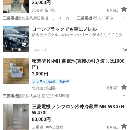
25,000円
北海道 新川駅
8月6日
三菱電機
製の産業用送風機… 。 メーカー：
三菱電機
型式：BFS-…
北海道
札幌市
新川駅
その他
ローンブラックでも車にノレル
信販会社でクルマのローンやリースが通らなくてもクル
マをご利用いただけるサービスがあります！
Ad
（株）ICT
密閉型 Ni-MH 蓄電池(直接の引き渡しは1000
円)
3,000円
オンライン決済
配送可
北海道 瀬棚郡
8月6日
三菱電機
照明株式会社 密閉型 Ni-MH 蓄…
北海道
瀬棚郡
生活家電
蓄電池
三菱電機 ノンフロン冷凍冷蔵庫 MR-WX47H-
W 470L
80,000円
三重県 伊勢上野駅
8月6日