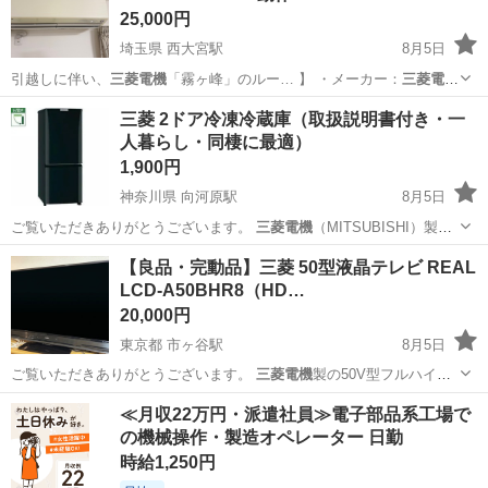
25,000円
埼玉県 西大宮駅
8月5日
引越しに伴い、
三菱電機
「霧ヶ峰」のルー… 】 ・メーカー：
三菱電機
・型番：MSZ…
埼玉
さいたま市
西大宮駅
季節、空調家電
MSZ
三菱 2ドア冷凍冷蔵庫（取扱説明書付き・一
人暮らし・同棲に最適）
1,900円
神奈川県 向河原駅
8月5日
ご覧いただきありがとうございます。
三菱電機
（MITSUBISHI）製の2
ドア冷…
神奈川
川崎市
向河原駅
キッチン家電
【良品・完動品】三菱 50型液晶テレビ REAL
LCD-A50BHR8（HD…
20,000円
東京都 市ヶ谷駅
8月5日
ご覧いただきありがとうございます。
三菱電機
製の50V型フルハイビ
ジョン液晶テレ…
東京
千代田区
市ヶ谷駅
テレビ
ブルーレイ
≪月収22万円・派遣社員≫電子部品系工場で
の機械操作・製造オペレーター 日勤
時給1,250円