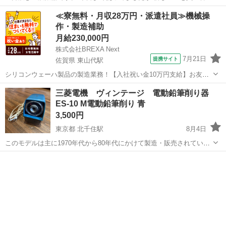
たので 不要になりました。 使えますが、保証はできないので 無料で
福岡
福岡市
薬院駅
生活家電
三菱電機
≪寮無料・月収28万円・派遣社員≫機械操
取りに来れる方のみ さしあげます。 ノークレーム ノーリターンでお
作・製造補助
願い致します。
月給230,000円
株式会社BREXA Next
7月21日
提携サイト
佐賀県 東山代駅
シリコンウェーハ製品の製造業務！【入社祝い金10万円支給】お友達
やカップルとの応募OK◎年間休日129日＆休出なしでプライベート充
佐賀
伊万里市
東山代駅
その他
三菱電機 ヴィンテージ 電動鉛筆削り器
実♪業務はクリーンルームで快適作業◎自社正社員登用制度あり★1食
ES-10 M電動鉛筆削り 青
300円～の格安食堂あり！《佐...
3,500円
東京都 北千住駅
8月4日
このモデルは主に1970年代から80年代にかけて製造・販売されていた
ヴィンテージ品で、以下のような特徴があります： モデル名: 「ES-
東京
足立区
北千住駅
その他
鉛筆削り
10」 オートストップ機能: 鉛筆が削り上がると自動的に停止する機能
が備わっています。...