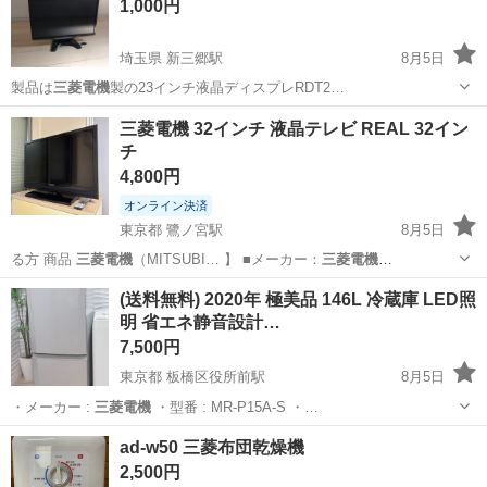
1,000円
埼玉県 新三郷駅
8月5日
製品は
三菱電機
製の23インチ液晶ディスプレRDT2…
埼玉
三郷市
新三郷駅
映像プレーヤー、レコーダー
三菱電機 32インチ 液晶テレビ REAL 32イン
チ
4,800円
オンライン決済
東京都 鷺ノ宮駅
8月5日
る方 商品
三菱電機
（MITSUBI… 】 ■メーカー：
三菱電機
（MITSUBI…
東京
中野区
鷺ノ宮駅
テレビ
(送料無料) 2020年 極美品 146L 冷蔵庫 LED照
明 省エネ静音設計…
7,500円
東京都 板橋区役所前駅
8月5日
・メーカー :
三菱電機
・型番 : MR-P15A-S ・…
東京
板橋区
板橋区役所前駅
キッチン家電
LED照明
ad-w50 三菱布団乾燥機
2,500円