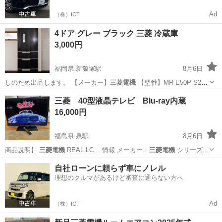
Ad
（株）ICT
4ドア グレー ブラック 三菱 冷蔵庫
3,000円
福岡県 新飯塚駅
8月6日
しのため出品します。 【メーカー】
三菱電機
【型番】MR-E50P-S2
【容…
福岡
飯塚市
新飯塚駅
キッチン家電
三菱 40型液晶テレビ Blu-ray内蔵
16,000円
福島県 泉駅
8月6日
商品説明】
三菱電機
REAL LC… 情報 メーカー：
三菱電機
シリーズ：
RE…
福島
いわき市
泉駅
テレビ
自社ローンに頼らず車にノレル
理想のクルマがあるけど審査に通らない方へ
Ad
（株）ICT