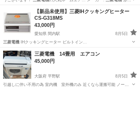
名: MS…
愛知
名古屋市
季節、空調家電
【新品未使用】三菱IHクッキングヒーター
CS-G318MS
43,000円
愛知県 間内駅
8月5日
三菱電機
IHクッキングヒーター ビルトイン…
愛知
春日井市
間内駅
キッチン家電
三菱電機 14畳用 エアコン
45,000円
大阪府 平野駅
8月5日
引越しに伴い不用の為 室内機 室外機のみ 近くなら運搬可能 ノーク
レームノーリターン
大阪
大阪市
平野駅
季節、空調家電
三菱電機