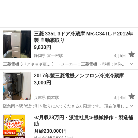
三菱 335L 3ドア冷蔵庫 MR-C34TL-P 2012年
製 自動霜取り
9,830円
静岡県 富士根駅
8月5日
三菱電機
3ドア冷凍冷蔵… 】 ・メーカー：
三菱電機
・型番：MR-…
静岡
富士宮市
富士根駅
その他
2017年製三菱電機ノンフロン冷凍冷蔵庫
3,000円
兵庫県 岡本駅
8月4日
阪急岡本駅付近で引き取りに来てくださる方限定です。 現在使用して
いるのですが、買い替えのため手放したく思っています。 よろしくお
兵庫
神戸市
岡本駅
キッチン家電
≪月収28万円・派遣社員≫機械操作・製造補
願いいたします。
助
月給230,000円
株式会社BREXA Next