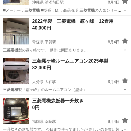
沖縄県 浦添前田駅
8月4日
◼️メーカー：
三菱電機
◼️型番：M… 商品説明
三菱電機
の人気シリーズ
「… ng. #
三菱電機
#三菱 #霧ヶ…
沖縄
浦添市
浦添前田駅
季節、空調家電
霧ヶ峰
2022年製 三菱電機 霧ヶ峰 12畳用
40,000円
青森県 平賀駅
8月4日
三菱電機
製の霧ヶ峰です。 動作に問題ありませ…
青森
平川市
平賀駅
季節、空調家電
三菱霧ケ峰ルームエアコン2025年製
82,000円
大分県 大在駅
8月4日
三菱電機
製「霧ヶ峰」のルームエアコン（型番：…
大分
大分市
大在駅
その他
ルーム
三菱電機炊飯器一升炊き
0円
福岡県 薬院駅
8月4日
一升炊きの炊飯器です。 今日まで使ってましたが 新しいのを買い替え