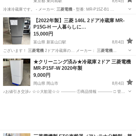
東京都 東向島駅
8月4日
冷凍冷蔵庫です。 - メーカー:
三菱電機
- 型番: MR-P15Z-B1 …
東京
墨田区
東向島駅
生活家電
三菱電機
【2022年製】三菱 146L 2ドア冷蔵庫 MR-
P15G-H 一人暮らしに…
15,000円
富山県 新富山口駅
8月4日
ございます！
三菱電機
2ドア冷蔵庫の… メーカー：
三菱電機
（MITSUBI…
富山
富山市
新富山口駅
キッチン家電
階段
★クリーニング済み★冷蔵庫 2ドア 三菱電機
MR-P15F-W 2020年製
9,000円
岡山県 岡山市
8月4日
♪お値引き交渉♪ ☆☆大歓迎☆☆ ------------ ①商品情報 ------------ □ 管理
番号：N177210 □ サイズ：写真参照 □メーカー:三菱 □ 購入・製造年：
岡山
岡山市
キッチン家電
三菱電機
2020 □...