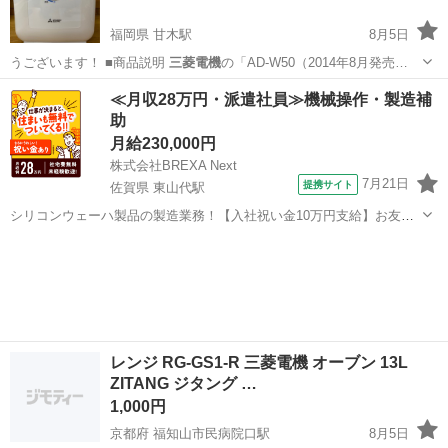
福岡県 甘木駅
8月5日
うございます！ ■商品説明
三菱電機
の「AD-W50（2014年8月発売…
福岡
朝倉市
甘木駅
季節、空調家電
≪月収28万円・派遣社員≫機械操作・製造補
助
月給230,000円
株式会社BREXA Next
7月21日
提携サイト
佐賀県 東山代駅
シリコンウェーハ製品の製造業務！【入社祝い金10万円支給】お友達
やカップルとの応募OK◎年間休日129日＆休出なしでプライベート充
佐賀
伊万里市
東山代駅
その他
実♪業務はクリーンルームで快適作業◎自社正社員登用制度あり★1食
300円～の格安食堂あり！《佐...
レンジ RG-GS1-R 三菱電機 オーブン 13L
ZITANG ジタング …
1,000円
京都府 福知山市民病院口駅
8月5日