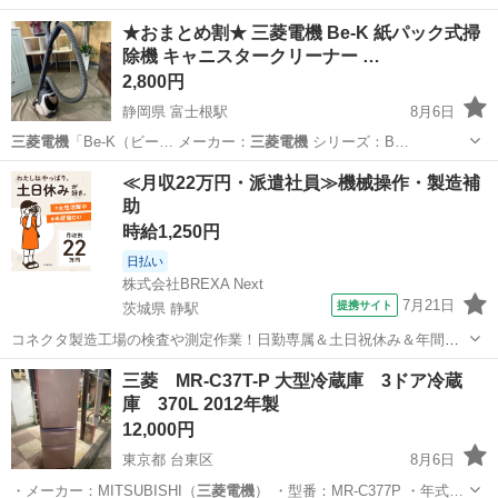
★おまとめ割★ 三菱電機 Be-K 紙パック式掃
除機 キャニスタークリーナー …
2,800円
静岡県 富士根駅
8月6日
三菱電機
「Be-K（ビー… メーカー：
三菱電機
シリーズ：B…
静岡
富士宮市
富士根駅
その他
キャニスター
≪月収22万円・派遣社員≫機械操作・製造補
助
時給1,250円
日払い
株式会社BREXA Next
7月21日
提携サイト
茨城県 静駅
コネクタ製造工場の検査や測定作業！日勤専属＆土日祝休み＆年間休
日128日★クリーンルーム内作業★マイカー通勤OK＆無料駐車場あり
茨城
常陸大宮市
静駅
その他
三菱 MR-C37T-P 大型冷蔵庫 3ドア冷蔵
★就業先食堂利用可！日払い制度あり！《茨城県常陸大宮市》 人気の
庫 370L 2012年製
工場のお仕事 ◇コネクタ製造工...
12,000円
東京都 台東区
8月6日
・メーカー：MITSUBISHI（
三菱電機
） ・型番：MR-C377P ・年式…