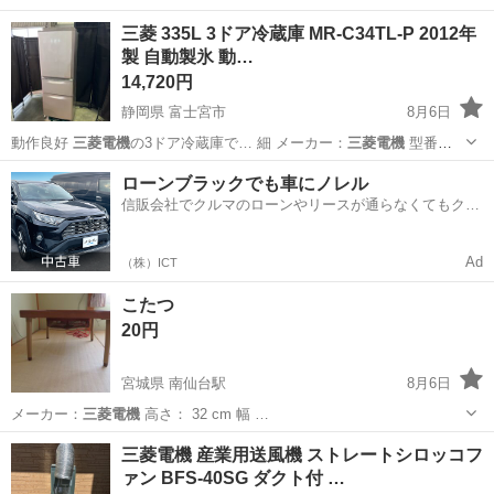
東京
台東区
キッチン家電
三菱 335L 3ドア冷蔵庫 MR-C34TL-P 2012年
製 自動製氷 動…
14,720円
静岡県 富士宮市
8月6日
動作良好
三菱電機
の3ドア冷蔵庫で… 細 メーカー：
三菱電機
型番：
MR-…
静岡
富士宮市
その他
ローンブラックでも車にノレル
信販会社でクルマのローンやリースが通らなくてもクル
マをご利用いただけるサービスがあります！
Ad
（株）ICT
こたつ
20円
宮城県 南仙台駅
8月6日
メーカー：
三菱電機
高さ： 32 cm 幅 …
宮城
仙台市
南仙台駅
季節、空調家電
三菱電機
三菱電機 産業用送風機 ストレートシロッコフ
ァン BFS-40SG ダクト付 …