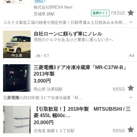
日払い
株式会社BREXA Next
7月21日
提携サイト
茨城県 静駅
コネクタ製造工場の検査や測定作業！日勤専属＆土日祝休み＆年間休
日128日★クリーンルーム内作業★マイカー通勤OK＆無料駐車場あり
茨城
常陸大宮市
静駅
その他
自社ローンに頼らず車にノレル
★就業先食堂利用可！日払い制度あり！《茨城県常陸大宮市》 人気の
理想のクルマがあるけど審査に通らない方へ
工場のお仕事 ◇コネクタ製造工...
Ad
（株）ICT
三菱電機3ドア冷凍冷蔵庫「MR-C37W-B」
2013年製
3,000円
岡山県 法界院駅
8月5日
三菱電機
の2013年製 3ドア冷凍冷蔵庫「M…
岡山
岡山市
法界院駅
キッチン家電
【引取歓迎！】2018年製 MITSUBISHI / 三
菱 455L 幅60c…
20,000円
北海道 南郷１３丁目駅
8月5日