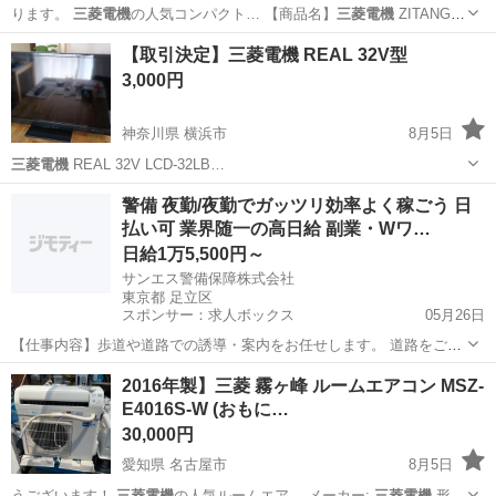
ります。
三菱電機
の人気コンパクト… 【商品名】
三菱電機
ZITANG
…
京都
福知山市
福知山市民病院口駅
キッチン家電
【取引決定】三菱電機 REAL 32V型
三菱電機
3,000円
神奈川県 横浜市
8月5日
三菱電機
REAL 32V LCD-32LB…
神奈川
横浜市
テレビ
警備 夜勤/夜勤でガッツリ効率よく稼ごう 日
払い可 業界随一の高日給 副業・Wワ…
日給1万5,500円～
サンエス警備保障株式会社
東京都 足立区
スポンサー：求人ボックス
05月26日
【仕事内容】歩道や道路での誘導・案内をお任せします。 道路をご利
用される車両や歩行者の方が安全に安心して通行するために適切に誘
アルバイト・パート
2016年製】三菱 霧ヶ峰 ルームエアコン MSZ-
導してください。 勤務地へは直行直帰OKです! <未経験でも安心!!> 丁
E4016S-W (おもに…
寧な研修20hで基本的な知識を...
30,000円
愛知県 名古屋市
8月5日
うございます！
三菱電機
の人気ルームエア… メーカー:
三菱電機
形