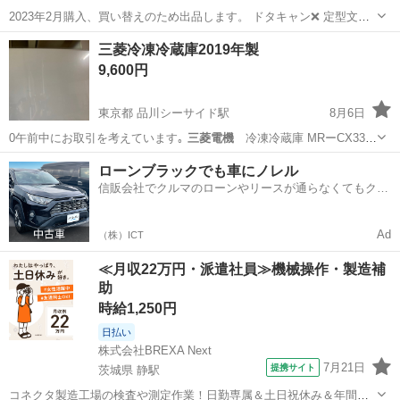
2023年2月購入、買い替えのため出品します。 ドタキャン❌ 定型文問
い合わせ❌ 引渡し時先払い。 部屋からの運び出しができる方のみ。戸
三重
津市
伊勢上野駅
生活家電
三菱冷凍冷蔵庫2019年製
建て１階リビング掃き出し窓から出して頂けます。タイルデッキあり
9,600円
ますので慣れている方お願い...
東京都 品川シーサイド駅
8月6日
0午前中にお取引を考えています｡
三菱電機
冷凍冷蔵庫 MRーCX33D
ーW …
東京
品川区
品川シーサイド駅
キッチン家電
ローンブラックでも車にノレル
信販会社でクルマのローンやリースが通らなくてもクル
マをご利用いただけるサービスがあります！
Ad
（株）ICT
≪月収22万円・派遣社員≫機械操作・製造補
助
時給1,250円
日払い
株式会社BREXA Next
7月21日
提携サイト
茨城県 静駅
コネクタ製造工場の検査や測定作業！日勤専属＆土日祝休み＆年間休