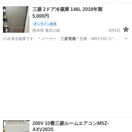
日128日★クリーンルーム内作業★マイカー通勤OK＆無料駐車場あり
茨城
常陸大宮市
静駅
その他
三菱 2ドア冷蔵庫 146L 2018年製
★就業先食堂利用可！日払い制度あり！《茨城県常陸大宮市》 人気の
5,000円
工場のお仕事 ◇コネクタ製造工...
オンライン決済
熊本県 竜田口駅
8月6日
の冷凍冷蔵庫です。 * メーカー：
三菱電機
* 型番：MR-P15C-S * …
熊本
熊本市
竜田口駅
キッチン家電
200V 10畳三菱ルームエアコンMSZ-
AXV283S