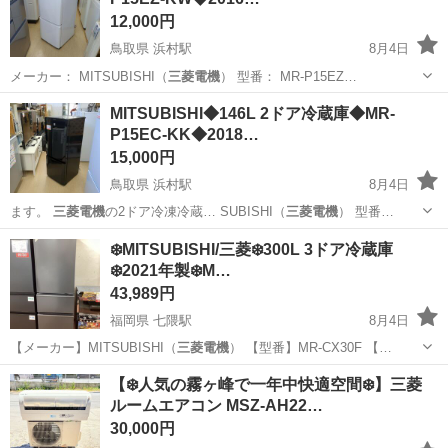
300円～の格安食堂あり！《佐...
12,000円
鳥取県 浜村駅
8月4日
​メーカー： MITSUBISHI（
三菱電機
） ​型番： MR-P15EZ…
鳥取
鳥取市
浜村駅
キッチン家電
MITSUBISHI◆146L 2ドア冷蔵庫◆MR-
P15EC-KK◆2018…
15,000円
鳥取県 浜村駅
8月4日
三菱電機
の2ドア冷凍冷蔵… SUBISHI（
三菱電機
） ​型番…
鳥取
鳥取市
浜村駅
キッチン家電
❄️MITSUBISHI/三菱❄️300L 3ドア冷蔵庫
❄️2021年製❄️M…
43,989円
福岡県 七隈駅
8月4日
【メーカー】MITSUBISHI（
三菱電機
） 【型番】MR-CX30F 【…
福岡
福岡市
七隈駅
キッチン家電
店舗
【❄️人気の霧ヶ峰で一年中快適空間❄️】三菱
ルームエアコン MSZ-AH22…
30,000円