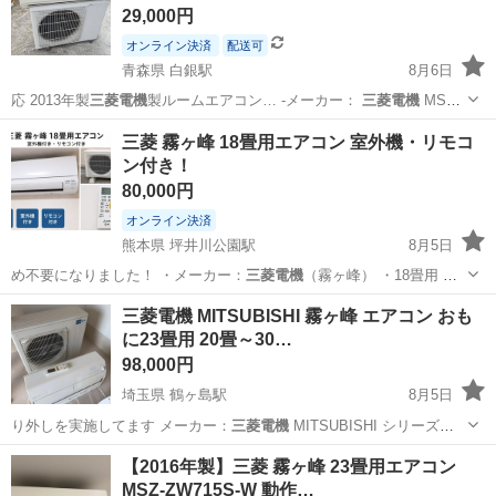
29,000円
オンライン決済
配送可
青森県 白銀駅
8月6日
応 2013年製
三菱電機
製ルームエアコン… -メーカー：
三菱電機
MSZ-
AXV…
青森
八戸市
白銀駅
季節、空調家電
三菱 霧ヶ峰 18畳用エアコン 室外機・リモコ
ン付き！
80,000円
オンライン決済
熊本県 坪井川公園駅
8月5日
め不要になりました！ ・メーカー：
三菱電機
（霧ヶ峰） ・18畳用 ・
使用期間：…
熊本
熊本市
坪井川公園駅
季節、空調家電
霧ヶ峰
三菱電機 MITSUBISHI 霧ヶ峰 エアコン おも
に23畳用 20畳～30…
98,000円
埼玉県 鶴ヶ島駅
8月5日
り外しを実施してます メーカー：
三菱電機
MITSUBISHI シリーズ：
霧…
埼玉
川越市
鶴ヶ島駅
季節、空調家電
【2016年製】三菱 霧ヶ峰 23畳用エアコン
MSZ-ZW715S-W 動作…