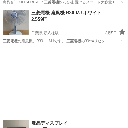
商品名】 MITSUBISHI /
三菱電機
株式会社 置けるスマート大容量 B
シ…
北海道
札幌市
南郷１３丁目駅
キッチン家電
三菱電機 扇風機 R30-MJ ホワイト
三菱電機株式会社
2,559円
千葉県 新八柱駅
8月5日
三菱電機
の扇風機、R30… -MJです。
三菱電機
の30cmリビン…
千葉
松戸市
新八柱駅
季節、空調家電
R30
液晶ディスプレイ