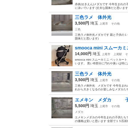
赤炎(せきえん)メダカです 今年生まれ
に泳いでいます (丈夫な固体だと思います
三色ラメ 体外光 
3,500円
埼玉
上尾市
その他
三色
三色ラメ体外光メダカです 親と子供の１
固体だと思います)
smooca mini スムー
14,000円
埼玉
上尾市
上尾駅
そ
smooca mini スムーカミニ ペッ
います。 黒い布部分に汚れや臭いは特にあ
三色ラメ 体外光 今
3,500円
埼玉
上尾市
その他
三色ラメ体外光 メダカです 今年生まれ
れから大きくなるのが楽しみなメダカたち
エメキン メダカ 子
5,500円
埼玉
上尾市
その他
メダカ
エメキンメダカの今年生まれの子供たちで
の価格は安いと思います 全部で１５匹前後