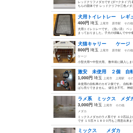
レッドクリフメダカです (ダークタイプ
ちらの固体です レッドクリフや三色メダカ
犬用トイレトレー レギ
400円
埼玉
上尾市
原市駅
その他
犬用トイレトレーです。（洗い済） ペッ
まっておりました。子犬の頃噛んでやや
犬猫キャリー ケージ
800円
埼玉
上尾市
原市駅
その他
ケージ
小型犬用〜中型犬用。 数年前に購入し
激安 未使用 ２個 
1,000円
埼玉
上尾市
上尾駅
そ
未使用の自転車のカギ２個です。 自転
ばら売りできません。 値引き不可。 神経
ラメ系 ミックス メダ
3,000円
埼玉
上尾市
その他
メダカ
ミックスメダカのラメ系です ４０匹以上
です １５匹￥１８００円もご用意出来ます
ミックス メダカ