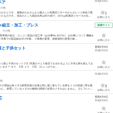
作成8月9日
ペア
その他
だかさんです。 無限めだかさんから購入した蛇墨武リモーネからオレンジ体色で墨
1
ものです。 現在のところ固定化率は80％程で、20％は蛇墨武リモーネが出...
お気に入り
≫組立・加工・プレス
提携サイト
その他
車両の組立・エンジン部品の加工等《お仕事No.4A731》 お仕事について 機械を
作業での部品組み付け作業。 ※業務の変更、就業場所の変更の範...
お気に入り
更新8月9日
と子供セット
作成8月9日
ン) 親と子供のセットです (写真の４と５枚目でも分かるように子供も卵を産んでま
ます？ オス ５匹 メス ５匹 (ちょっぴりお...
お気に入り
作成8月9日
他
クスの理由は各メダカ飼育容器の水換え時に底に落ちている卵を１つの容器に寄せ集
3
ん。 飼育しているメダカの種類の関係で赤系のメダカはいません。 少しでいい...
お気に入り
更新8月9日
芯
作成8月9日
お気に入り