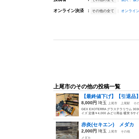
オンライン決済
：
その他の全て
オンライ
上尾市のその他の投稿一覧
【最終値下げ】【引退品】
8,000円
埼玉
上尾市
上尾駅
そ
GEX EXOTERRA グラステラリウム 303
イズ 定価￥4,000 みどり商会 暖突 Sサイズ 
赤炎(セキエン) メダ
2,000円
埼玉
上尾市
その他
メダカ