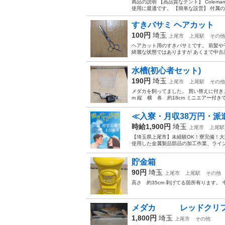
商品の説明 【高品質なテント】 Coleman
使用に最適です。 【簡単な設営】 付属の
すきバサミ ヘアカット
100円
埼玉
上尾市
上尾駅
その他
ヘアカット用のすきバサミです。 前髪や
綺麗な状態ではありますが あくまで中古
水槽(初心者セット)
190円
埼玉
上尾市
上尾駅
その他
メダカを飼ってました。 買い替えに付き、
m 縦 横 各 約18cm ミニエアー付き
≪入寮・月収38万円・派
時給1,900円
埼玉
上尾市
上尾駅
【埼玉県上尾市】未経験OK！寮完備！大型
使用した金属製品部品の加工作業、ライン
貯金箱
90円
埼玉
上尾市
上尾駅
その他
高さ 約35cm 剥げてる箇所有ります。
メダカ レッドク
1,800円
埼玉
上尾市
その他