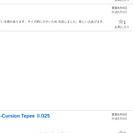
更新8月9日
作成8月9日
っている袋があります。サイズ的に小さいため 出品しました。欲しい人あげます。
1
お気に入り
更新8月9日
sion Tepee Ⅱ/325
作成8月9日