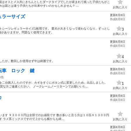
) 親はオスとメス共にきちんとしたダークタイプでしたが産まれて残った子供たちがこ
は親とは違う子供たちが出来やすいのかもしれません？ ...
お気に入り
更新8月8日
ュラーサイズ
作成8月8日
トシーツレギュラーサイズ1枚用です。 愛犬が大きくなって使わなくなり、ずっとし
3
傷がありますが、問題なく使用できます。
お気に入り
更新8月8日
作成8月8日
4
ましたが、数回しか使用せず中は綺麗です。
お気に入り
更新8月8日
自転車 ロック 鍵
作成8月8日
の他
車を二台購入したのですが、カギをすぐにボタン式に変更したため、出品しました。
1
質な方ご遠慮ください。 ノークレームノーリターンでお願いいた...
お気に入り
更新8月8日
カ
作成8月8日
います ￥３０００円は全部でのお値段です 数が多いと言う方は１０匹￥１３００円
 ラメ系ミックスですので上からも横からも綺...
お気に入り
更新8月8日