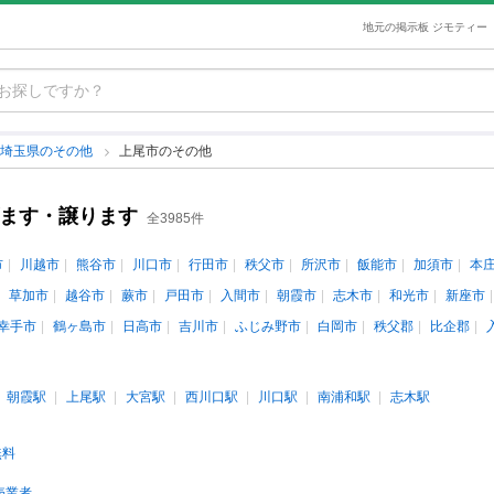
地元の掲示板 ジモティー
埼玉県のその他
上尾市のその他
げます・譲ります
全3985件
市
川越市
熊谷市
川口市
行田市
秩父市
所沢市
飯能市
加須市
本
草加市
越谷市
蕨市
戸田市
入間市
朝霞市
志木市
和光市
新座市
幸手市
鶴ヶ島市
日高市
吉川市
ふじみ野市
白岡市
秩父郡
比企郡
朝霞駅
上尾駅
大宮駅
西川口駅
川口駅
南浦和駅
志木駅
無料
売業者