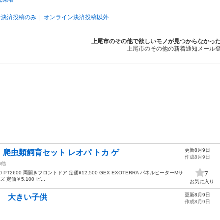
ン決済投稿のみ
オンライン決済投稿以外
上尾市のその他で欲しいモノが見つからなかっ
上尾市のその他の新着通知メール
更新8月9日
爬虫類飼育セット レオパ トカ ゲ
作成8月9日
の他
0 PT2600 両開きフロントドア 定価¥12,500 GEX EXOTERRA パネルヒーターMサ
7
定価￥5,100 ピ...
お気に入り
更新8月9日
カ 大きい子供
作成8月9日