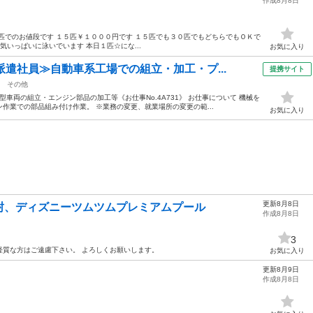
作成8月8日
匹でのお値段です １５匹￥１０００円です １５匹でも３０匹でもどちらでもＯＫで
気いっぱいに泳いでいます 本日１匹☆にな...
お気に入り
派遣社員≫自動車系工場での組立・加工・プ...
提携サイト
その他
車両の組立・エンジン部品の加工等《お仕事No.4A731》 お仕事について 機械を
作業での部品組み付け作業。 ※業務の変更、就業場所の変更の範...
お気に入り
更新8月8日
封、ディズニーツムツムプレミアムプール
作成8月8日
3
経質な方はご遠慮下さい。 よろしくお願いします。
お気に入り
更新8月9日
作成8月8日