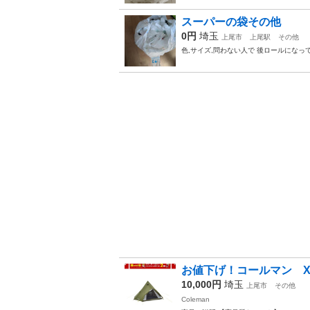
スーパーの袋その他
0円
埼玉
上尾市
上尾駅
その他
色,サイズ,問わない人で 後ロールにな
お値下げ！コールマン X-Cur
10,000円
埼玉
上尾市
その他
Coleman