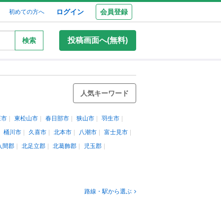
ログイン
会員登録
初めての方へ
投稿画面へ(無料)
検索
人気キーワード
庄市
東松山市
春日部市
狭山市
羽生市
桶川市
久喜市
北本市
八潮市
富士見市
入間郡
北足立郡
北葛飾郡
児玉郡
路線・駅から選ぶ