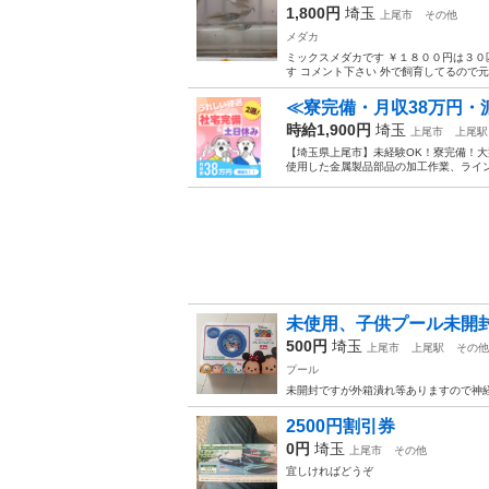
1,800円
埼玉
上尾市
その他
メダカ
ミックスメダカです ￥１８００円は３０
す コメント下さい 外で飼育してるので元
≪寮完備・月収38万円・
時給1,900円
埼玉
上尾市
上尾駅
【埼玉県上尾市】未経験OK！寮完備！大型
使用した金属製品部品の加工作業、ライン
未使用、子供プール未開
500円
埼玉
上尾市
上尾駅
その他
プール
未開封ですが外箱潰れ等ありますので神
2500円割引券
0円
埼玉
上尾市
その他
宜しければどうぞ