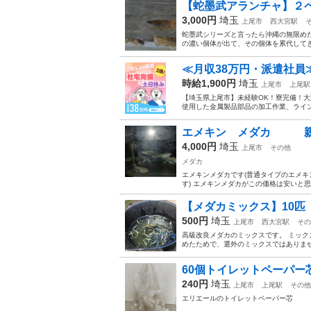
【蛇墨武アランチャ】２
3,000円
埼玉
上尾市
西大宮駅
蛇墨武シリーズと言ったら沖縄の無限め
の濃い個体が出て、その個体を累代してきた
≪月収38万円・派遣社員
時給1,900円
埼玉
上尾市
上尾駅
【埼玉県上尾市】未経験OK！寮完備！大型
使用した金属製品部品の加工作業、ライン
エメキン メダカ 親
4,000円
埼玉
上尾市
その他
メダカ
エメキンメダカです(普通タイプのエメキ
す) エメキンメダカがこの価格は安いと思い
【メダカミックス】10匹
500円
埼玉
上尾市
西大宮駅
その
高級改良メダカのミックスです。 ミッ
めたためで、選外のミックスではありませ
60個トイレットペーパー
240円
埼玉
上尾市
上尾駅
その他
エリエールのトイレットペーパー芯