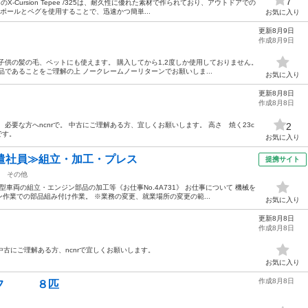
7
のX-Cursion Tepee /325は、耐久性に優れた素材で作られており、アウトドアでの
ポールとペグを使用することで、迅速かつ簡単...
お気に入り
更新8月9日
作成8月9日
子供の髪の毛、ペットにも使えます。 購入してから1,2度しか使用しておりません。
品であることをご理解の上 ノークレームノーリターンでお願いしま...
お気に入り
更新8月8日
作成8月8日
必要な方へncnrで。 中古にご理解ある方、宜しくお願いします。 高さ 焼く23c
2
です。
お気に入り
遣社員≫組立・加工・プレス
提携サイト
その他
車両の組立・エンジン部品の加工等《お仕事No.4A731》 お仕事について 機械を
作業での部品組み付け作業。 ※業務の変更、就業場所の変更の範...
お気に入り
更新8月8日
作成8月8日
 中古にご理解ある方、ncnrで宜しくお願いします。
お気に入り
作成8月8日
リフ ８匹