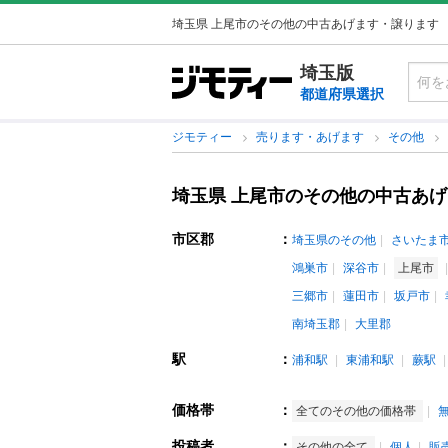
埼玉県 上尾市のその他の中古あげます・譲ります
埼玉版
都道府県選択
ジモティー
売ります・あげます
その他
埼玉県 上尾市のその他の中古あ
市区郡
：
埼玉県のその他
さいたま
鴻巣市
深谷市
上尾市
三郷市
蓮田市
坂戸市
南埼玉郡
大里郡
駅
：
浦和駅
東浦和駅
蕨駅
価格帯
：
全てのその他の価格帯
投稿者
：
その他の全て
個人
販