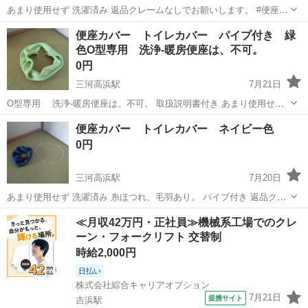
あまり使用せず 洗濯済み 返品クレームなしでお願いします。 #便座カ
バー #トイレカバー #トイレ用品 #トイレ
愛知
高浜市
三河高浜駅
生活雑貨
便座
便座カバー トイレカバー パイプ付き 緑
色O型専用 洗浄-暖房便座は、不可。
0円
三河高浜駅
7月21日
O型専用 洗浄-暖房便座は、不可。 取扱説明書付き あまり使用せず
洗濯済み イトーヨーカドー堂 返品クレームなしでお願いします。 #便
愛知
高浜市
三河高浜駅
家庭用品
便座
便座カバー トイレカバー ネイビー色
座カバー #トイレ用品 #トイレ
0円
三河高浜駅
7月20日
あまり使用せず 洗濯済み 糸ほつれ、毛羽あり。 パイプ付き 返品クレ
ームなしでお願いします。 #トイレカバー #便座カバー #トイレ用品 #
愛知
高浜市
三河高浜駅
生活雑貨
トイレ
≪月収42万円・正社員≫機械系工場でのクレ
トイレ
ーン・フォークリフト 交替制
時給2,000円
日払い
株式会社綜合キャリアオプション
7月21日
提携サイト
吉浜駅