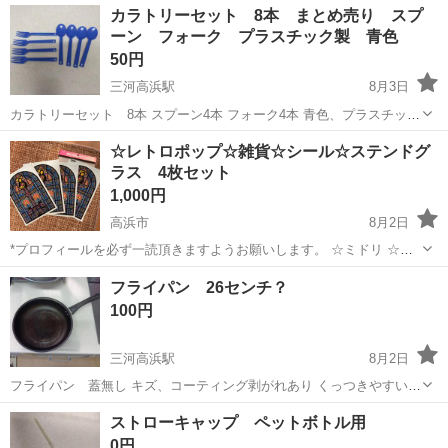
愛知
高浜市
三河高浜駅
その他
ボタン
カラトリーセット 8本 まとめ売り スプ
ーン フォーク プラスチック製 青色
50円
三河高浜駅
8月3日
カラトリーセット 8本 スプーン4本 フォーク4本 青色、プラスチック
製 バラ売り可能 あまり使用せず 洗浄してからご使用下さい。 返品ク
愛知
高浜市
三河高浜駅
食器
フォーク
☆レトロポップ☆雑貨☆シール☆ステンドグ
レームなしでお願いします。 #カラトリーセット #カラトリー #スプー
ラス 4枚セット
ン #フォー...
1,000円
高浜市
8月2日
*プロフィールを必ず一読頂きますようお願いします。 ☆ミドリ ☆デ
コレーションシール ☆ *ステンドグラス 大きめ 当時物 昭和レトロ
愛知
高浜市
生活雑貨
フライパン 26センチ？
ポップな可愛いシールです！ 窓などガラスにはれます。大きめなので
100円
インパクトありとって...
三河高浜駅
8月2日
フライパン 蓋無し キズ、コーティング剥がれあり くっつきやすいで
す。 フライパン買換したので、出品 洗浄しましたが、洗ってからご使
愛知
高浜市
三河高浜駅
調理器具
ストローキャップ ペットボトル用
用下さい。 返品クレームなしでお願いします。 #フライパン
0円