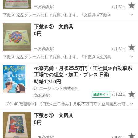
三河高浜駅
7月27日
下敷き 返品クレームなしでお願いします。 #文房具 #下敷き
愛知
高浜市
三河高浜駅
ノベルティグッズ
下敷き
下敷き② 文房具
0円
三河高浜駅
7月27日
下敷き 返品クレームなしでお願いします。 #下敷き #文房具
愛知
高浜市
三河高浜駅
ノベルティグッズ
下敷き
≪寮完備・月収25.5万円・正社員≫自動車系
工場での組立・加工・プレス 日勤
時給1,310円
UTエージェント株式会社
7月22日
提携サイト
高浜港駅
【20~40代活躍中】【日勤&土日休み】月収25万円可☆金属製品の研
磨・仕上げ加工♪自分のペースで進められる◎《Jacm1C》 詳細情報
愛知
高浜市
高浜港駅
その他
下敷き① 文房具
＼金属製品の研磨・仕上げ加工♪／ ロボットアームや自動車部品の金
0円
型の表面を削るなど ...
三河高浜駅
7月27日