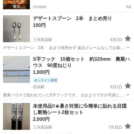
Ad
COYASH
デザートスプーン 2本 まとめ売り
100円
三河高浜駅
8月2日
デザートスプーン 2本 あまり使用せず 返品クレームなしでお願い
します。 ※他のカラトリーも出品中 #カラトリー #デザートスプーン
愛知
高浜市
三河高浜駅
食器
デザートスプーン
S字フック 10個セット 約320mm 農業ハ
#スプーン #ステンレス #セット #まとめ売り
ウス 90度ねじり
1,000円
オンライン決済
吉浜駅
8月1日
農業ハウスで使われていたS字フックです。 おおよそですが写真にあ
りますように全長320mm、線径8mm、フック部の直径50mmです。重
愛知
高浜市
吉浜駅
生活雑貨
未使用品‼️☀️暑さ対策に💦簡単に貼れる目隠
量は１つ約300g弱です。 ハウス資材なので頑丈なつくりです。 10個
し断熱シート2枚セット
単位ですが、まだ3...
2,000円
三河高浜駅
7月31日