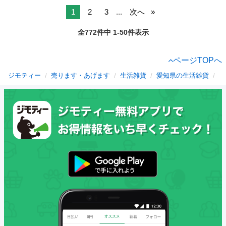
1
2
3
...
次へ
全772件中 1-50件表示
ページTOPへ
ジモティー
売ります・あげます
生活雑貨
愛知県の生活雑貨
高