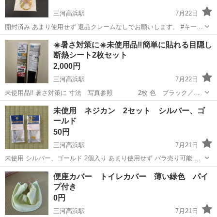
三河高浜駅
7月22日
開封済み あまり使用せず 返品クレームなしでお願いします。 #キーホ
ルダー #花香水 #宝塚
愛知
高浜市
三河高浜駅
その他
キーホルダー
☀️暑さ対策に☀️未使用品‼️簡単に貼れる目隠し
断熱シート2枚セット
2,000円
三河高浜駅
7月22日
未使用品‼️ 暑さ対策に 寸法 写真参照 2枚 色 ブラック／シ
ルバー ※取りに来られる方でお願い致します。 ※キャンセル、返品不
愛知
高浜市
三河高浜駅
その他
未使用 ネジカン 2セット シルバー、ゴ
可。 ※24時間以内にご返信致しますのでお急ぎの方NG ※24時間以内
ールド
にご返信無...
50円
三河高浜駅
7月21日
未使用 シルバー、ゴールド 2個入り あまり使用せず バラ売り可能 返
品クレームなしでお願いします。 #ネジカン #シルバー #ゴールド #ま
愛知
高浜市
三河高浜駅
その他
ネジ
便座カバー トイレカバー 薄い緑色 パイ
とめ売り #アクセサリー #ハンドメイド #藤久㈱ #手芸 #リメイク
プ付き
0円
三河高浜駅
7月21日