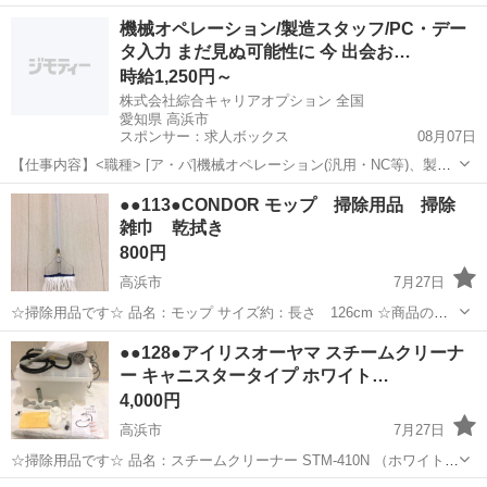
77cm 中67cm 小23cm ☆商品の状態☆ 長期保管品です。 未使用品
愛知
高浜市
掃除用具
モップ
機械オペレーション/製造スタッフ/PC・デー
ですが、元箱はダメージがあります。 ...
タ入力 まだ見ぬ可能性に 今 出会お…
時給1,250円～
株式会社綜合キャリアオプション 全国
愛知県 高浜市
スポンサー：求人ボックス
08月07日
【仕事内容】<職種> [ア・パ]機械オペレーション(汎用・NC等)、製造
スタッフ(組立・加工等)、データ入力、タイピング(PC・パソコン・イ
アルバイト・パート
●●113●CONDOR モップ 掃除用品 掃除
ンターネット) <雇用形態> アルバイト・パート <給与> [ア・パ]時給
雑巾 乾拭き
1,250円～...
800円
高浜市
7月27日
☆掃除用品です☆ 品名：モップ サイズ約：長さ 126cm ☆商品の状
態☆ 少々汚れ・サビがありますが、大きなダメージなく まだまだお使
愛知
高浜市
掃除用具
モップ
●●128●アイリスオーヤマ スチームクリーナ
いになれます。 ●〇●〇●〇●〇●〇●〇●〇●〇●...
ー キャニスタータイプ ホワイト…
4,000円
高浜市
7月27日
☆掃除用品です☆ 品名：スチームクリーナー STM-410N （ホワイト）
ブランド：IRIS OHYAMA スチーム発生方式：ボイラー式 形状：キャ