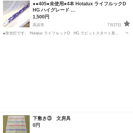
愛知
高浜市
掃除用具
●●405●未使用●4本 Hotalux ライフルックD
ニスター(スタンダード)型 電源周波数：50...
HG ハイグレード …
1,500円
高浜市
7月27日
●蛍光灯です。 Hotalux ライフルックD HG ラピットスタート形
FLR40SEX-D/M/36-HG2 3波長形昼光色 計4本 ●商品の状態● 未使用の
愛知
高浜市
その他
蛍光灯
商品ですが...
下敷き③ 文房具
0円