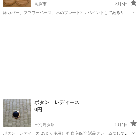
高浜市
8月5日
鉢カバー、フラワーベース、木のプレート2つ ペイントしてあるリボ
ン型トレイ アクセサリー入れ 陶器の貯金箱 ワイヤーカゴ2つ、星型2
愛知
高浜市
生活雑貨
つ 象の木のペーパー立 種類バラバラですが、雑貨まとめてもらってい
ただける方よろしくお願い...
ボタン レディース
0円
三河高浜駅
8月4日
ボタン レディース あまり使用せず 自宅保管 返品クレームなしでお
願いします。 #ボタン #レディース #ハンドメイド #手芸 #替えボタン