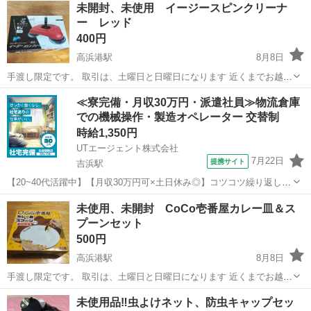
未開封、未使用 イージースピンクリーナ
ー レッド
400円
高浜港駅
8月8日
手渡し限定です。 取引は、土曜日と日曜日になります 近くまでお越し
くださるのでしたら平日夜も可能です✨（応相談）
愛知
高浜市
高浜港駅
掃除用具
レッド
≪寮完備・月収30万円・派遣社員≫物流倉庫
での機械操作・製造オペレーター 交替制
時給1,350円
UTエージェント株式会社
7月22日
提携サイト
吉浜駅
【20~40代活躍中】【月収30万円可×土日休み◎】コツコツ繰り返し☆
セラミック製品の運搬◎駅チカ徒歩7分♪《JMMG1C》 詳細情報 ＼セ
愛知
高浜市
吉浜駅
その他
未使用、未開封 CoCo壱番屋カレー皿＆ス
ラミック製品の運搬など！／ 大手会社の子会社なので施設が充実して
プーンセット
います！ コンプラ...
500円
高浜港駅
8月8日
手渡し限定です。 取引は、土曜日と日曜日になります 近くまでお越し
くださるのでしたら平日夜も可能です✨（応相談）
愛知
高浜市
高浜港駅
食器
未使用品‼️虫よけネット、防虫キャップセッ