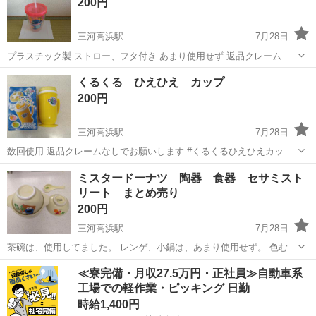
200円
三河高浜駅
7月28日
プラスチック製 ストロー、フタ付き あまり使用せず 返品クレームな
しでお願いします。 #タンブラー #ディズニー #スティッチ
愛知
高浜市
三河高浜駅
食器
スティッチ
くるくる ひえひえ カップ
200円
三河高浜駅
7月28日
数回使用 返品クレームなしでお願いします #くるくるひえひえカップ
#シャーベット #フローズンドリンク #アイス
愛知
高浜市
三河高浜駅
調理器具
ひえ
ミスタードーナツ 陶器 食器 セサミスト
リート まとめ売り
200円
三河高浜駅
7月28日
茶碗は、使用してました。 レンゲ、小鍋は、あまり使用せず。 色む
ら、スレ汚れあり。 箱なし 長期自宅保管 返品クレームなしでお願い
愛知
高浜市
三河高浜駅
食器
セサミストリート
≪寮完備・月収27.5万円・正社員≫自動車系
します。 #陶器 #ミスタードーナツ #セサミストリート #ノベルティ #
工場での軽作業・ピッキング 日勤
レンゲ #お茶碗...
時給1,400円