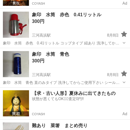
Ad
COYASH
象印 水筒 赤色 0.41リットル
300円
三河高浜駅
8月8日
象印 水筒 赤色 0.41リットル コップタイプ 紐あり 洗浄してか
ら、ご使用下さい。 長期自宅保管 使用感あり 返品クレームなしでお
愛知
高浜市
三河高浜駅
家庭用品
水筒
象印 水筒 青色
願いします #水筒 #象印
300円
三河高浜駅
8月8日
象印 水筒 青色 直のみタイプ 洗浄してからご使用下さい シール剥
がれあり 使用感あり 長期自宅保管 返品クレームなしでお願いしま
愛知
高浜市
三河高浜駅
家庭用品
【求・古い人形】夏休みに出てきたもの
す #象印 #水筒
状態が悪くてもOK🙆‍♀️査定0円‼️
Ad
COYASH
難あり 菜箸 まとめ売り