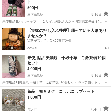
ト
500円
三河高浜駅
8月6日
未使用品‼️防虫キャップ 1 サイズ未記入の為不明(調節出来ます) 未
使用品‼️ フェイスガードネット 2 サイズ 直径約60cm 高さ 約
愛知
高浜市
三河高浜駅
家庭用品
ネット
【実家の押し入れ整理】眠っている人形あり
60cm 素材 ポリエステル100% ※取りに来られる方でお願い致しま...
ませんか？
状態が悪くてもOK🙆‍♀️査定0円‼️
Ad
COYASH
未使用品‼️美濃焼 千段十草 ご飯茶碗10個
セット
4,000円
三河高浜駅
8月6日
未使用品‼️ [美濃焼 千段十草 ご飯茶碗] 10個セット ※バラ売り不可。
寸法 横約11cm 高さ 約6cm ※取りに来られる方でお願い致しま
愛知
高浜市
三河高浜駅
食器
新品 初音ミク コラボコップセット
す。 ※キャンセル、返品不可。 ※24時間以内にご返信致...
1,000円
高浜市
8月6日