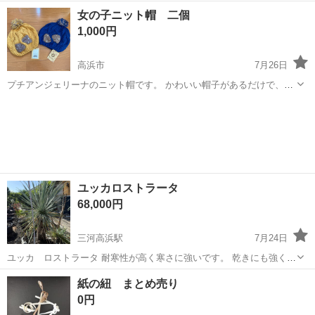
ます。 箱付き 記載がないので、 なん号炊きかはっきり分からないた
愛知
高浜市
食器
萬古焼
女の子ニット帽 二個
め、実寸サイズを参考にしてください。 釜の内側には、線が4本入っ
1,000円
ています。 画像をご参照...
高浜市
7月26日
プチアンジェリーナのニット帽です。 かわいい帽子があるだけで、コ
ーデが広がりお洒落に＼＼\\٩( 'ω' )و //／／ 防寒にも！ 新品タグ付き未
愛知
高浜市
生活雑貨
ニット帽
使用です。 定価2900円（税抜）、サイズ48〜52cmになります。
ユッカロストラータ
68,000円
三河高浜駅
7月24日
ユッカ ロストラータ 耐寒性が高く寒さに強いです。 乾きにも強く、
手の掛からないドライガーデンにもおすすめです。 他にもドライガー
愛知
高浜市
三河高浜駅
家庭用品
ユッカロストラータ
紙の紐 まとめ売り
デンの植物や塊根、アガベなども販売しております。 見学だけでも構
0円
いません。 お気軽にお声掛け...