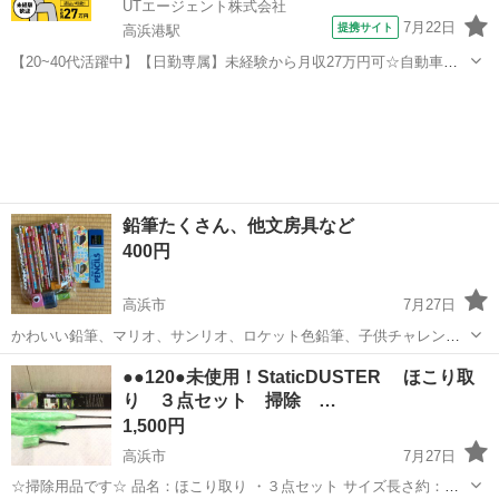
UTエージェント株式会社
7月22日
提携サイト
高浜港駅
【20~40代活躍中】【日勤専属】未経験から月収27万円可☆自動車製
品などの鋳造や焼成♪資格取得支援あり◎《Jade1C》 詳細情報 ＼自動
愛知
高浜市
高浜港駅
その他
車のエンジン部品、ロボットアームなどの鋳造♪／ どれか1つでも当て
はまった方には...
鉛筆たくさん、他文房具など
400円
高浜市
7月27日
かわいい鉛筆、マリオ、サンリオ、ロケット色鉛筆、子供チャレンジ
などなど 古めの鉛筆も含まれます。 全部で50本位あるかと思いま
愛知
高浜市
生活雑貨
●●120●未使用！StaticDUSTER ほこり取
す。 他鉛筆削り、消しゴムなどまとめてお願いいたします
り ３点セット 掃除 …
1,500円
高浜市
7月27日
☆掃除用品です☆ 品名：ほこり取り ・３点セット サイズ長さ約：大