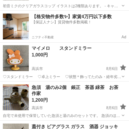
初音ミクのクリアガラスコップ イラストは2種類あります。 - キャラ
クター: 初音ミク - 数量: 2個 - デザイン: 紅葉・落葉モチーフ - 素材:
愛知
高浜市
生活雑貨
【格安物件多数✨】家賃4万円以下多数
ガラス 新品未使用ですが、自宅保管にご理解いただける方のみご購入
【保証人ナシ】賃貸物件多数掲載！
を...
Ad
ニフティ不動産
マイメロ スタンドミラー
1,000円
高浜市
8月6日
♡スタンドミラー ♡卓上ミラー ♡状態＊飾ってたのみ・経年劣化
により変色あり。画像添付。 また角度調整する時硬い感じがします
愛知
高浜市
生活雑貨
ミラー
急須 湯のみ2個 鋹正 茶器 緑茶 お茶
が、問題なく調整できるので大丈夫だと思います。 鏡の1部に小さい
作家
スレあり、下の部分なのであまり...
1,200円
高浜市
8月6日
自宅で未使用で保管していた急須と湯のみのセットです。 急須のほう
に作家名が書いてありますが、どこのお品の物か分からないので、窯
愛知
高浜市
生活雑貨
蓋付き ビアグラス ガラス 酒器 ジョッキ
元はよくわかりませんが、材質ともにとても良いものだと思います！