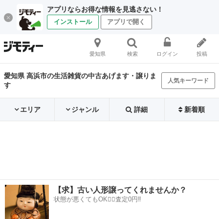
アプリならお得な情報を見逃さない！
インストール
アプリで開く
愛知県
検索
ログイン
投稿
愛知県 高浜市の生活雑貨の中古あげます・譲りま
人気キーワード
す
エリア
ジャンル
詳細
新着順
【求】古い人形譲ってくれませんか？
状態が悪くてもOK🙆‍♀️査定0円‼️