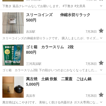
下敷き 返品クレームなしでお願いします。 #下敷き #文房具
愛知
高浜市
三河高浜駅
ノベルティグッズ
下敷き
スリーコインズ 伸縮水切りラック
500円
吉浜駅
7月26日
スリーコインズの伸縮水切りラックです。 購入しましたが、サイズが
合わなかったので出品します。
愛知
高浜市
吉浜駅
調理器具
ゴミ箱 カラースリム 2段
800円
三河高浜駅
7月26日
ゴミ箱 カラースリム2段 下の段がいつのまにかなくなってました…
捨ててしまったのかと思われます。 歪みもなく普通に綺麗だとおもい
愛知
高浜市
三河高浜駅
その他
萬古焼 土鍋 炊飯 二重蓋 ごはん鍋
ます。 キャスター付きです。
5,000円
高浜市
7月26日
萬古焼(ばんこやき)です。 美味しく炊ける内蓋付き ガス火専用になり