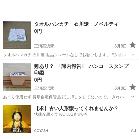
タオルハンカチ 石川遼 ノベルティ
0円
三河高浜駅
8月8日
タオルハンカチ 石川遼 返品クレームなしでお願いします。 #タオルハ
ンカチ #ミニタオル #ノベルティ #石川遼
愛知
高浜市
三河高浜駅
ノベルティグッズ
ノベルティ
難あり？ ｢課内報告｣ ハンコ スタンプ
印鑑
0円
三河高浜駅
8月8日
あまり使用せず 長期自宅保管品 試し押しをしてないので、 きれいに
押せるか不明。 古いです。 取引なければ、処分します。 返品クレー
愛知
高浜市
三河高浜駅
その他
スタンプ
【求】古い人形譲ってくれませんか？
ムなしでお願いします。 #印鑑 #スタンプ #文房具 #ハンコ #ジャンク
状態が悪くてもOK🙆‍♀️査定0円‼️
品
Ad
COYASH