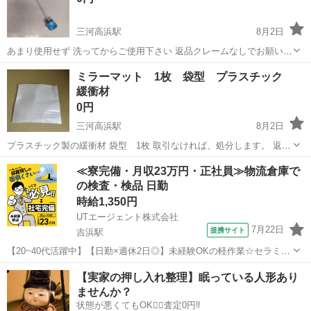
三河高浜駅
8月2日
あまり使用せず 洗ってからご使用下さい 返品クレームなしでお願いし
ます。 #ストローキャップ #ストロー
愛知
高浜市
三河高浜駅
食器
ペットボトル
ミラーマット 1枚 袋型 プラスチック
緩衝材
0円
三河高浜駅
8月2日
プラスチック製の緩衝材 袋型 1枚 取引なければ、処分します。 返品
クレームなしでお願いします。 #ミラーマット #緩衝材 #プラスチック
愛知
高浜市
三河高浜駅
ラッピング用品
緩衝材
≪寮完備・月収23万円・正社員≫物流倉庫で
#梱包資材
の検査・検品 日勤
時給1,350円
UTエージェント株式会社
7月22日
提携サイト
吉浜駅
【20~40代活躍中】【日勤×週休2日◎】未経験OKの軽作業☆セラミッ
ク製品の運搬・検査！年休126日♪《JGVT1C》 詳細情報 ＼ドアフレー
愛知
高浜市
吉浜駅
その他
【実家の押し入れ整理】眠っている人形あり
ムやセラミック製品の検査・運搬！／ 大手の会社の子会社なので施設
ませんか？
が充実していま...
状態が悪くてもOK🙆‍♀️査定0円‼️