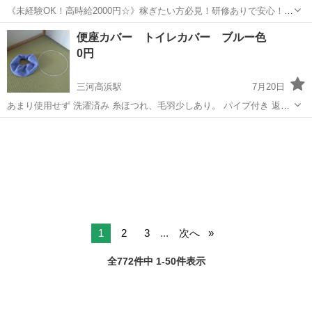
《未経験OK！高時給2000円☆》稼ぎたい方必見！研修ありで安心！無
料送迎あり！ 工具でフォークリフトの組立&荷物運び《無期雇用派
愛知
高浜市
吉浜駅
その他
便座カバー トイレカバー ブルー色
遣》 《フォークリフトや荷物運搬車づくり》 ●組立…インパクト(振動
0円
工具)を使って部品を順番...
三河高浜駅
7月20日
あまり使用せず 洗濯済み 糸ほつれ、毛羽少しあり。 パイプ付き 返品
クレームなしでお願いします。 #トイレカバー #便座カバー #トイレ用
愛知
高浜市
三河高浜駅
生活雑貨
トイレ
品 #トイレ
1
2
3
...
次へ
全772件中 1-50件表示