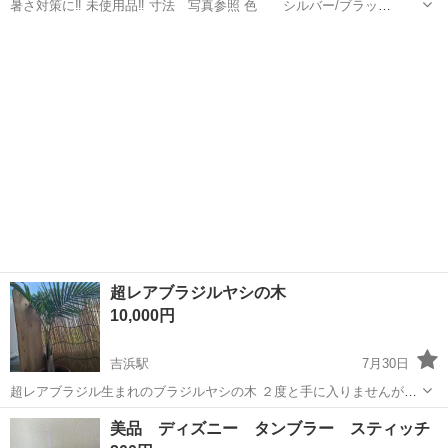
暑さ対策に‼️ 未使用品‼️ 寸法 写真参照 色 シルバー/ブラッ
ク 2枚 ※取りに来られる方でお願い致します。 ※キャンセル、
愛知
高浜市
三河高浜駅
その他
断熱
返品不可。 ※24時間以内にご返信致しますのでお急ぎの方NG。 ※24
時間以内にご...
超レアブラジルヤシの木
10,000円
吉浜駅
7月30日
超レアブラジル生まれのブラジルヤシの木 ２度と手に入りませんが大
事に育ててくれる観賞植物コレクターに譲ります。 高さ１m 送料なし
愛知
高浜市
吉浜駅
家庭用品
美品 ディズニー タンブラー スティッチ
の値段です。