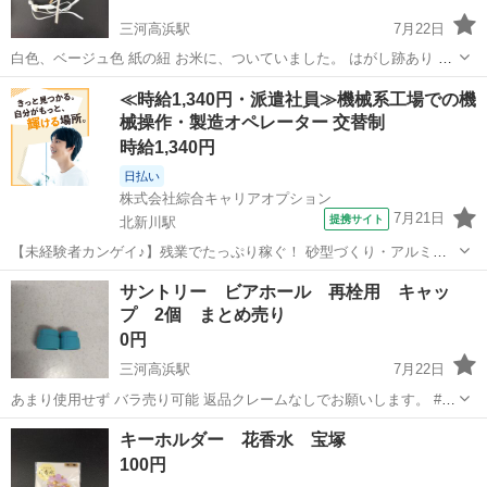
三河高浜駅
7月22日
白色、ベージュ色 紙の紐 お米に、ついていました。 はがし跡あり 取
引なければ、処分します。 返品クレームなしでお願いします。 #ラッ
愛知
高浜市
三河高浜駅
ラッピング用品
ベージュ
≪時給1,340円・派遣社員≫機械系工場での機
ピング #紐 #紙 #クラフト #工作
械操作・製造オペレーター 交替制
時給1,340円
日払い
株式会社綜合キャリアオプション
7月21日
提携サイト
北新川駅
【未経験者カンゲイ♪】残業でたっぷり稼ぐ！ 砂型づくり・アルミ流
し込み・取出し 【業務内容詳細】 製作した木型に樹脂硬化剤を含んだ
愛知
高浜市
北新川駅
その他
サントリー ビアホール 再栓用 キャッ
砂を詰めて砂型を作る。 (樹脂硬化剤を砂に混ぜているため、常温で時
プ 2個 まとめ売り
間が経過することで砂が固...
0円
三河高浜駅
7月22日
あまり使用せず バラ売り可能 返品クレームなしでお願いします。 #サ
ントリー #ビアホール #再栓用 #フタ #キャップ
愛知
高浜市
三河高浜駅
ノベルティグッズ
ビアホール
キーホルダー 花香水 宝塚
100円