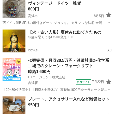
ヴィンテージ ドイツ 雑貨
状態については、写真をよくご覧の...
800円
高浜市
8月5日
西ドイツ製BMF社の蓋付きビール ジョッキ。 カラフルな絵柄 金属製
の蓋は錆のような黒く変色している場所が多いです。 蓋無しで直径8
愛知
高浜市
食器
【求・古い人形】夏休みに出てきたもの
センチ取っ手も含まず×高さ14cm程度のサイズです。 ジョッキでお使
状態が悪くてもOK🙆‍♀️査定0円‼️
いになっても、飾って...
Ad
COYASH
≪寮完備・月収30.5万円・派遣社員≫化学系
工場でのクレーン・フォークリフト …
時給1,600円
UTエージェント株式会社
7月22日
提携サイト
吉浜駅
【20~30代活躍中】【日勤&土日休み】高時給1600円☆セラミック製品
のフォークリフト運搬！自分のペースで作業できる◎《JLMU1C》 詳
愛知
高浜市
吉浜駅
その他
プレート、アクセサリー入れなど雑貨セット
細情報 ＼セラミック製品の運搬・仕分けなどをお任せします♪／ ☆フ
950円
ォークリフト経...