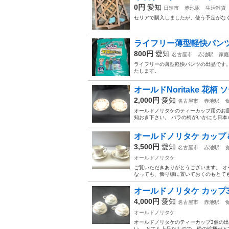
0円
愛知
日進市
赤池駅
生活雑貨
セリアで購入しましたが、使う予定がな
ライフリー薄型軽快パンツ
800円
愛知
名古屋市
赤池駅
家庭
ライフリーの薄型軽快パンツの出品です。
たします。
オールドNoritake 花柄 
2,000円
愛知
名古屋市
赤池駅
オールドノリタケのティーカップ用のお皿
知おき下さい。 バラの柄がいかにも日本
オールドノリタケ カップ
3,500円
愛知
名古屋市
赤池駅
オールドノリタケ
ご覧いただきありがとうございます。 オ
なっても、飾り棚に置いておくのもとて
オールドノリタケ カップ
4,000円
愛知
名古屋市
赤池駅
オールドノリタケ
オールドノリタケのティーカップ3個の出
い。 とても上品なもので、松の絵柄がと