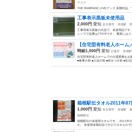
マスク
THE RAMPAGE LIVEグッズ 未開封品
工事表示黒板未使用品
2,000円
愛知
名古屋市
赤池駅
工事用表示黒板の出品で、未使用品です。 
シンワで品番は77078です。 裏面には
【住宅型有料老人ホーム／
時給1,500円
愛知
日進市
赤池駅
住宅型有料老人ホームでの介護業務をお願
■食事介助 ■入浴介助 ■排せつ介助 ■生活
箱根駅伝タオル2011年87回
1,000円
愛知
名古屋市
赤池駅
箱根駅伝
箱根駅伝の未使用タオルです。 2011年の
か。 未使用未開封品ですのでタオルの寸法