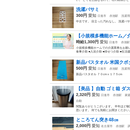
洗濯バサミ
300円
愛知
日進市
赤池駅
洗濯用
中古です。 目立った汚れなし。 洗濯バ
【小規模多機能ホーム／介
時給1,300円
愛知
日進市
赤池駅
小規模多機能ホームでの介護業務をお願い
食事介助 ■入浴介助 ■排せつ介助 ■生活援
新品バスタオル 米国クボ
500円
愛知
日進市
赤池駅
洗濯用
新品バスタオル ７０cmｘ１７５cm
【美品 】自動 ゴミ箱 ダ
2,320円
愛知
日進市
赤池駅
家
自動
閲覧ありがとうございます。 半年ほど物
思います。 何でも気軽にお聞きください
ところてん突き48㎝
2,000円
愛知
名古屋市
赤池駅