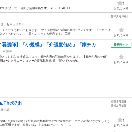
1
、マスク 洗って、何回か使用可能です。 #EXILE #LDH
お気に入り
作成7月10日
防災、セキュリティ
チョークも付いております。 サイズは縦45×横60×奥行2センチです。 メーカーは
スタンドも付いていて、置くのにとても便利です。 工事...
お気に入り
看護師】「小規模」「介護度低め」「家チカ...
提携サイト
看護師
いします◎ ※派遣先によって業務内容の詳細は異なります。 【業務内容の一例】
援助 ■レクリエーション ■介護記録作成 等 「聞いていた内...
お気に入り
更新7月5日
The87th
作成7月5日
家庭用品
1
第87回(The87th) 87回大会の参加者やそのご家族の方、マニアの方いかがでしょう
は不明ですが、縦横の縦の寸法は34センチです。 ...
お気に入り