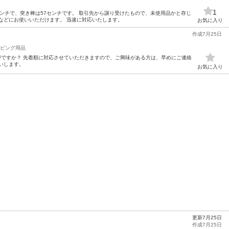
1
センチで、突き棒は57センチです。 取引先から譲り受けたもので、未使用品かと存じ
などにお使いいただけます。 迅速に対応いたします。
お気に入り
作成7月25日
ピング用品
がですか？ 先着順に対応させていただきますので、ご興味がある方は、早めにご連絡
いします。
お気に入り
更新7月25日
作成7月25日