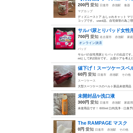
200円
愛知
日進市
赤池駅
食器
マグカップ
ディズニーストア おしゃれキャット マリ
コップです。 used品、自宅保管の為ご
サルバ尿とりパッド女性用
700円
愛知
名古屋市
赤池駅
家庭
オンライン決済
パッド
サルバの女性用尿とりパッドの出品です。 
mlとして約2回分です。 お肌ケアを考
値下げ！スーツケースベ
60円
愛知
日進市
赤池駅
その他
スーツケース
大型スーツケースのベルト新品未使用品
未開封品✨️洗口液
300円
愛知
日進市
赤池駅
家庭用
未使用品です！ 600ml 口内洗浄・口臭予
The RAMPAGE マスク
0円
愛知
日進市
赤池駅
その他