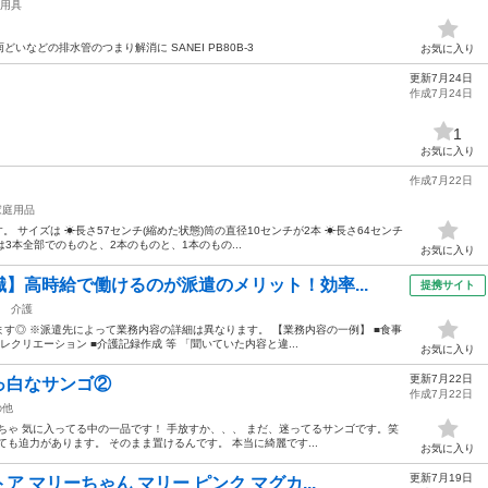
用具
いなどの排水管のつまり解消に SANEI PB80B-3
お気に入り
更新7月24日
作成7月24日
1
お気に入り
作成7月22日
家庭用品
 サイズは ☀︎長さ57センチ(縮めた状態)筒の直径10センチが2本 ☀︎長さ64センチ
は3本全部でのものと、2本のものと、1本のもの...
お気に入り
】高時給で働けるのが派遣のメリット！効率...
提携サイト
介護
す◎ ※派遣先によって業務内容の詳細は異なります。 【業務内容の一例】 ■食事
■レクリエーション ■介護記録作成 等 「聞いていた内容と違...
お気に入り
更新7月22日
っ白なサンゴ②
作成7月22日
の他
ちゃ 気に入ってる中の一品です！ 手放すか、、、 まだ、迷ってるサンゴです。笑
も迫力があります。 そのまま置けるんです。 本当に綺麗です...
お気に入り
更新7月19日
 マリーちゃん マリー ピンク マグカ...