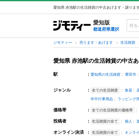
愛知県 赤池駅の生活雑貨の中古あげます・譲りま
愛知版
都道府県選択
ジモティー
売ります・あげます
生活雑貨
愛知県 赤池駅の生活雑貨の中古
駅
：
愛知県の生活雑貨
豊田市
ジャンル
：
全ての生活雑貨
食器
年中行事用品
ラッピング
価格帯
：
全ての生活雑貨の価格帯
投稿者
：
生活雑貨の全て
個人
オンライン決済
：
生活雑貨の全て
オンラ