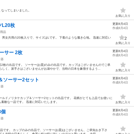
くなってしまいました。
お気に入り
更新8月4日
L20枚
作成8月4日
用品
 男女共用の20枚入りで、サイズはLです。 下着のような履き心地。 迅速に対応い
2
お気に入り
更新8月4日
ソーサー 2枚
作成8月4日
食器
2枚の出品です。 ソーサー(お皿)のみの出品です。カップはございませんのでご承
らしく、派手さはございませんがお淑やかで、当時の日本を象徴するよう...
お気に入り
更新8月4日
＆ソーサー2セット
作成8月4日
食器
ールドノリタケカップ＆ソーサー2セットの出品です。 花柄がとても上品でお使いに
も素敵な一品です。 迅速に対応いたします。
お気に入り
更新8月4日
3個
作成8月4日
食器
品です。 カップのみの出品で、ソーサー(お皿)はございません、ご承知おき下さ
ても当時の日本らしく、食器に松は特に珍しいのではと思います。 大切...