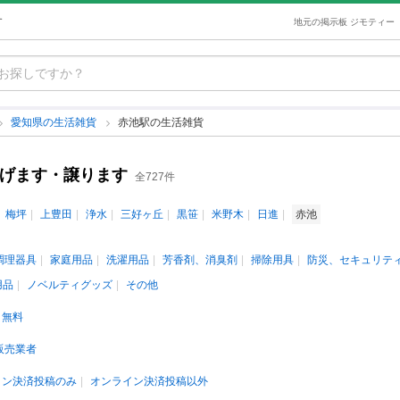
す
地元の掲示板 ジモティー
愛知県の生活雑貨
赤池駅の生活雑貨
あげます・譲ります
全727件
梅坪
上豊田
浄水
三好ヶ丘
黒笹
米野木
日進
赤池
調理器具
家庭用品
洗濯用品
芳香剤、消臭剤
掃除用具
防災、セキュリテ
用品
ノベルティグッズ
その他
無料
販売業者
イン決済投稿のみ
オンライン決済投稿以外