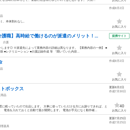
お気に入り
作成8月2日
品
サミ、本体割れなし。
お気に入り
護職】高時給で働けるのが派遣のメリット！...
提携サイト
介護
します◎ ※派遣先によって業務内容の詳細は異なります。 【業務内容の一例】 ■
助 ■レクリエーション ■介護記録作成 等 「聞いていた内容...
お気に入り
作成8月2日
タ
品
お気に入り
更新8月2日
ストボックス
作成7月30日
庭用品
40
置に眠っていたので出品します。 大事に使っていただける方にお譲りできれば、と
。 電池を入れておくと自動で蓋が開閉します。 電池が手元になく動作確...
お気に入り
更新7月25日
作成7月25日
調理器具