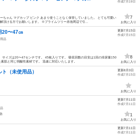
作成7月19日
7
ーちゃん マグカップ ピンク あまり使うことなく保管していました。 とても可愛い
理解頂ける方でお願いします。 ※プライムツリー赤池周辺で引...
お気に入り
更新7月15日
20〜47㎝
作成7月15日
用品
8
サイズは20〜47センチです。 45枚入りです。 吸収回数の目安は1回の排尿量150
えた素肌と同じ弱酸性素材です。 迅速に対応いたします。
お気に入り
更新8月3日
ルト（未使用品）
作成7月15日
お気に入り
更新7月11日
作成7月11日
品
防
1
お気に入り
更新7月11日
作成7月11日