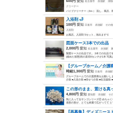
600円
愛知
名古屋市
赤池駅
掃除
クリーナー
パイプクリーナー（3m ） 流し、風呂、雨ど
入浴剤 🛁
100円
愛知
日進市
赤池駅
その他
入浴剤
お風呂、入浴剤 5セット、泡出ます🫧
図面ケース3本での出品
2,000円
愛知
名古屋市
赤池駅
製図ケースの出品です。 3本での出品です。
(縮めた状態)筒の直径8センチが1本 写真
【グループホーム／介護職
時給1,300円
愛知
日進市
赤池駅
グループホームでの介護業務をお願いしま
介助 ■入浴介助 ■排せつ介助 ■生活援助 
この形のまま、置ける真
4,800円
愛知
愛知郡
赤池駅
そ
気に入ってるサンゴシリーズ② めちゃく
扇形の形が、とても綺麗で広がってて とて
【再募集】ディズニーストア