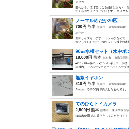
メダカ
孵化から、ほぼ星になる個体はおらず、割
てくるので人に懐いています。 白メダカと
ノーマルめだか20匹
700円
熊本
熊本市
東海学園前駅
めだか
産卵サイズもいます。 ラメが少なめで、オ
飼いしていたので、20リットル以上の水槽ま
90㎝水槽セット（水中ポ
18,000円
熊本
熊本市
東海学園前
#GEX90㎝✖️45㎝✖️45㎝レギュラー
年以内）➕化石サンゴとエーハイムサブストラ
無線イヤホン
819円
熊本
熊本市
東海学園前駅
Amazonで4000円で購入したものです
てのひらトイカメラ
2,500円
熊本
熊本市
東海学園前
ほぼ未使用 試し撮りをしてみただけです