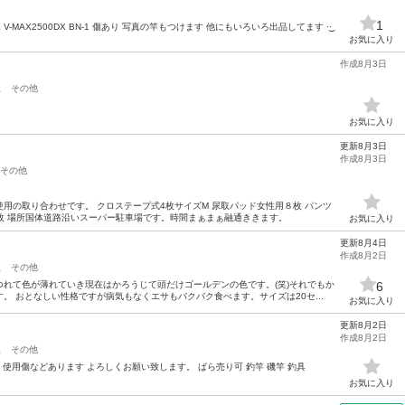
1
V-MAX2500DX BN-1 傷あり 写真の竿もつけます 他にもいろいろ出品してます‪ ·͜·
お気に入り
作成8月3日
駅
その他
お気に入り
更新8月3日
作成8月3日
その他
用の取り合わせです。 クロステープ式4枚サイズM 尿取パッド女性用８枚 パンツ
0枚 場所国体道路沿いスーパー駐車場です。時間まぁまぁ融通ききます。
お気に入り
更新8月4日
作成8月2日
駅
その他
れて色が薄れていき現在はかろうじて頭だけゴールデンの色です。(笑)それでもか
6
。 おとなしい性格ですが病気もなくエサもバクバク食べます。サイズは20セ...
お気に入り
更新8月2日
作成8月2日
駅
その他
り 使用傷などあります よろしくお願い致します。 ばら売り可 釣竿 磯竿 釣具
お気に入り