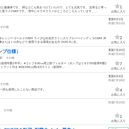
1
と健康体です。 餌などにも気をつけていたので、とても元気です。 近寄ると寄っ
黒ラメのMIXです。 背中にキラキララメがところどころ入っています。...
お気に入り
更新8月1日
作成7月21日
その他
2
レンジ〜ゴールドのMIX ラメ少なめ光沢ライン入りブルー〜インディゴのMIX 外
たはトロ舟などで 飼育できる環境がある方 2026.5に生...
お気に入り
更新7月20日
ンプ仕様）
作成7月20日
駅
その他
水槽（使用年数1年半） #コトブキ90㎝用上部フィルター（ポンプはリオ1700使用年数1
7
ット付き #GEX90㎝用LEDライト（使用年...
お気に入り
更新8月4日
作成7月18日
その他
。 一回も使用したことない商品です。
4
お気に入り
作成7月16日
駅
その他
1
お気に入り