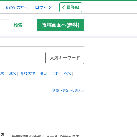
ログイン
会員登録
初めての方へ
投稿画面へ(無料)
検索
人気キーワード
里木
原水
肥後大津
瀬田
立野
赤水
路線・駅から選ぶ
た方
新着投稿の通知をメールで受け取る