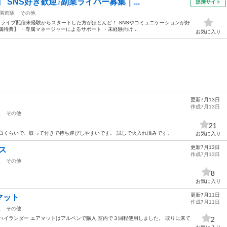
 SNS好き歓迎♪副業ライバー募集｜...
提携サイト
園前駅
その他
／ ライブ配信未経験からスタートした方がほとんど！ SNSやコミュニケーションが好
特典】 ・専属マネージャーによるサポート ・未経験向け...
お気に入り
更新7月13日
作成7月13日
駅
その他
21
ロくらいで、取って付きで持ち運びしやすいです。 試しで火入れ済みです。
お気に入り
更新7月13日
ス
作成7月13日
駅
その他
8
お気に入り
更新7月11日
マット
作成7月11日
駅
その他
ハイランダー エアマットはアルペンで購入 室内で３回程使用しました。 取りに来て
2