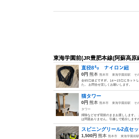
東海学園前(JR豊肥本線(阿蘇高原
直径8㍉ ナイロン紐
0円
熊本
熊本市
東海学園前駅
そ
全95㍍ほどですが、14〜15㍍にカット
た。 お問合せ宜しくお願いします。
猫タワー
0円
熊本
熊本市
東海学園前駅
そ
タワー
掃除などせず現状のままお渡しします。 
は問題ありません。引越しで処分します
スピニングリール2点セッ
1,500円
熊本
熊本市
東海学園前