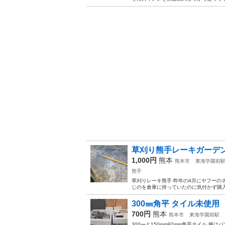
草刈り熊手レーキガーデ
1,000円
熊本
熊本市
東海学園前
熊手
草刈りレーキ熊手 昨年の4月にヤフーのネ
じのを倉庫に持っていたのに気付かず購
300㎜角平 タイル未使用
700円
熊本
熊本市
東海学園前駅
300㎜と150mm92mm角平タイル 柄はバ