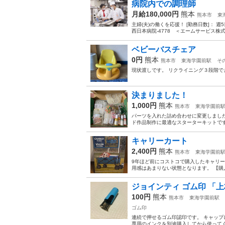
病院内での調理師
月給180,000円
熊本
熊本市
東
主婦(夫)の働くを応援！ [勤務日数]： 週5日~ 
西日本病院-4778 ＜エームサービス株式会
ベビーバスチェア
0円
熊本
熊本市
東海学園前駅
そ
現状渡しです。 リクライニング３段階で
決まりました！
1,000円
熊本
熊本市
東海学園前
パーツを入れた詰め合わせに変更しました
ド作品制作に最適なスターターキットです。 -
キャリーカート
2,400円
熊本
熊本市
東海学園前
9年ほど前にコストコで購入したキャリ
用感はあまりない状態となります。 【購入時
ジョインティ ゴム印 「
100円
熊本
熊本市
東海学園前駅
ゴム印
連続で押せるゴム印認印です。 キャップ
専用のインクを別途購入してから使ってく