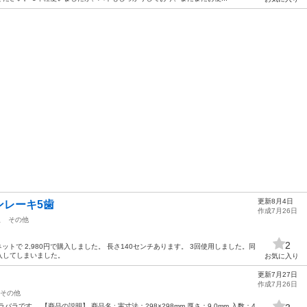
更新8月4日
ンレーキ5歯
作成7月26日
駅
その他
2
ットで 2,980円で購入しました。 長さ140センチあります。 3回使用しました。同
入してしまいました。
お気に入り
更新7月27日
作成7月26日
その他
ラバラです。 【商品の説明】 商品名 : 実寸法：298×298mm 厚さ：9.0mm 入数：4