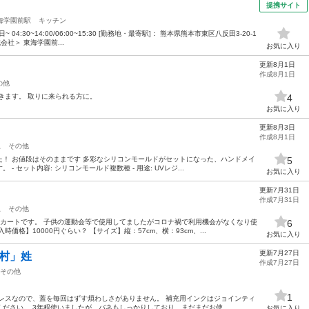
提携サイト
海学園前駅
キッチン
04:30~14:00/06:00~15:30 [勤務地・最寄駅]： 熊本県熊本市東区八反田3-20-1
社＞ 東海学園前...
お気に入り
更新8月1日
作成8月1日
の他
きます。 取りに来られる方に。
4
お気に入り
更新8月3日
作成8月1日
駅
その他
！ お値段はそのままです 多彩なシリコンモールドがセットになった、ハンドメイ
5
 セット内容: シリコンモールド複数種 - 用途: UVレジ...
お気に入り
更新7月31日
作成7月31日
駅
その他
ーカートです。 子供の運動会等で使用してましたがコロナ禍で利用機会がなくなり使
6
価格】10000円ぐらい？ 【サイズ】縦：57cm、横：93cm、...
お気に入り
更新7月27日
上村」姓
作成7月27日
その他
1
レスなので、蓋を毎回はずす煩わしさがありません。 補充用インクはジョインティ
ださい。 3年程使いましたが、バネもしっかりしており、まだまだお使...
お気に入り