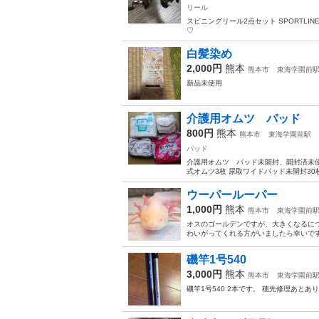
リール
スピニングリール2点セット SPORTLINE 
♡‬
白髪染め
2,000円
熊本
熊本市
東海学園前
新品未使用
介護用オムツ パッド
800円
熊本
熊本市
東海学園前駅
パッド
介護用オムツ パッド未開封、開封済未使
式オムツ3枚 尿取ワイドパッド未開封3
ウーパールーパー
1,000円
熊本
熊本市
東海学園前
オスのゴールデンですが、大きくなるにつ
わいがってくれる方がいましたら幸いです
磯竿1号540
3,000円
熊本
熊本市
東海学園前
磯竿1号540 2本です。 穂先修理あとあ