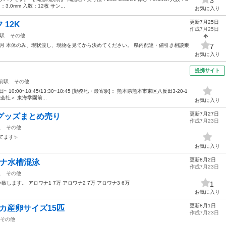
3
3.0mm 入数：12枚 サン...
お気に入り
更新7月25日
12K
作成7月25日
駅
その他
4月 本体のみ、現状渡し、現物を見てから決めてください。 県内配達・値引き相談乗
7
お気に入り
提携サイト
前駅
その他
10:00~18:45/13:30~18:45 [勤務地・最寄駅]： 熊本県熊本市東区八反田3-20-1
社＞ 東海学園前...
お気に入り
更新7月27日
きグッズまとめ売り
作成7月23日
駅
その他
ます✨️
お気に入り
更新8月2日
ナ水槽混泳
作成7月23日
駅
その他
します。 アロワナ1 7万 アロワナ2 7万 アロワナ3 6万
1
お気に入り
更新8月1日
カ産卵サイズ15匹
作成7月23日
その他