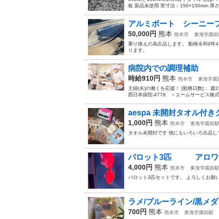
枚 新品未使用 実寸法：150×150mm 厚さ：
アルミボート シーニーフ 
50,000円
熊本
熊本市
東海学園前
乗り換えの為出品します。 船検令和9年
ります。
病院内での調理補助
時給910円
熊本
熊本市
東海学園
主婦(夫)の働くを応援！ [勤務日数]： 週2日~ 
西日本病院-4778 ＜エームサービス株式会
aespa 未開封タオル付
1,000円
熊本
熊本市
東海学園前
タオル未開封です 他にもいろいろ出品して
パロット3匹 アロワ
4,000円
熊本
熊本市
東海学園前
パロット3匹セットです。 よろしくお願い致
ラメ/ブルーライン/黒メダ
700円
熊本
熊本市
東海学園前駅