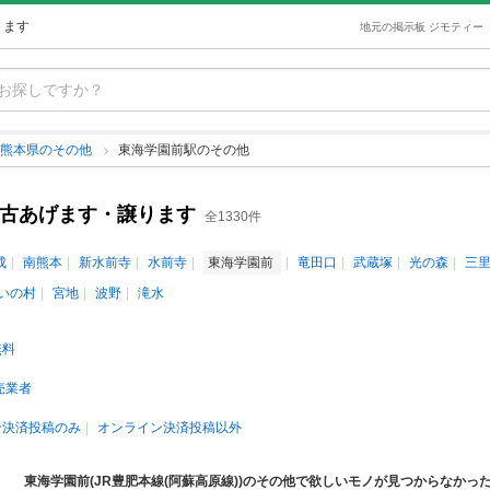
ります
地元の掲示板 ジモティー
熊本県のその他
東海学園前駅のその他
中古あげます・譲ります
全1330件
成
南熊本
新水前寺
水前寺
東海学園前
竜田口
武蔵塚
光の森
三
いの村
宮地
波野
滝水
無料
売業者
ン決済投稿のみ
オンライン決済投稿以外
東海学園前(JR豊肥本線(阿蘇高原線))のその他で欲しいモノが見つからなかっ