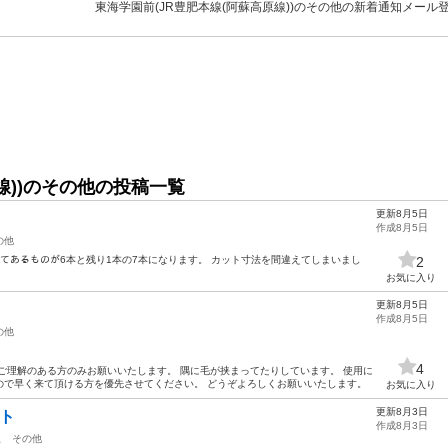
東海学園前(JR豊肥本線(阿蘇高原線))のその他の新着通知メール
線))のその他の投稿一覧
更新8月5日
作成8月5日
の他
してあるものが6本と残り1本の7本になります。 カット寸法を間違えてしまいまし
2
お気に入り
更新8月5日
作成8月5日
の他
4
ご理解のある方のみお願いいたします。 隅に毛が挟まってたりしています。 使用に
ので早く来て頂ける方を優先させてください。 どうぞよろしくお願いいたします。
お気に入り
更新8月3日
ト
作成8月3日
駅
その他