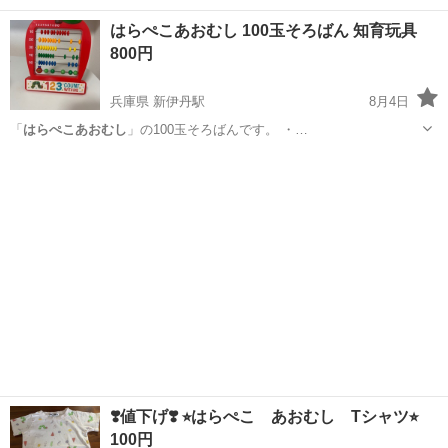
沖縄
中頭郡
てだこ浦西駅
食器
はらぺこあおむし
はらぺこあおむし 100玉そろばん 知育玩具
800円
兵庫県 新伊丹駅
8月4日
「
はらぺこあおむし
」の100玉そろばんです。 ・…
兵庫
伊丹市
新伊丹駅
おもちゃ
はらぺこあおむし
❣️値下げ❣️ ⭐︎はらぺこ あおむし Tシャツ⭐︎
100円