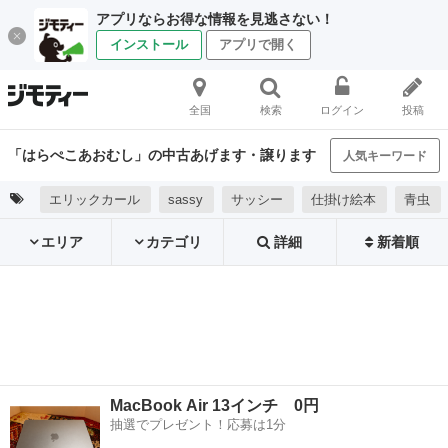
アプリならお得な情報を見逃さない！
インストール
アプリで開く
全国
検索
ログイン
投稿
「はらぺこあおむし」の中古あげます・譲ります
人気キーワード
エリックカール
sassy
サッシー
仕掛け絵本
青虫
エリア
カテゴリ
詳細
新着順
MacBook Air 13インチ 0円
抽選でプレゼント！応募は1分