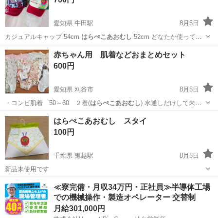
愛知県 牛田駅
8月5日
カジュアルキャップ 54cm
はらぺこあおむし
52cm どなたか使ってい
た…
愛知
知立市
牛田駅
キッズ用品
赤ちゃん用 肌着などおまとめセット
600円
愛知県 刈谷市
8月5日
・コンビ肌着 50～60 ２着(
はらぺこあおむし
) 水通しだけして未使
用のもの…
愛知
刈谷市
ベビー用品
ロンパース
はらぺこあおむし スタイ
100円
千葉県 鬼越駅
8月5日
新品未使用です
千葉
市川市
鬼越駅
ベビー用品
はらぺこあおむし
≪寮完備・月収34万円・正社員≫半導体工場
での機械操作・製造オペレーター 交替制
月給301,000円