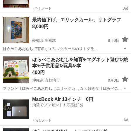
Ad
くらしノート
最終値下げ、エリックカール、リトグラフ
8,000円
愛知県 豊橋駅
8月8日
はらぺこあおむし
で有名なエリックカールのリトグラ…
愛知
豊橋市
豊橋駅
その他
エリックカール
はらぺこあおむし✨知育✨マグネット遊び✨絵
本✨子供用品✨玩具✨本
400円
沖縄県 宜野湾市
8月8日
ブランド【
はらぺこあおむし
（エリックカ… な大好きな【
はらぺこあ
おむし
】のマグネッ… めます✨
はらぺこあおむし
のお話が好き…
沖縄
宜野湾市
子供用品
MacBook Air 13インチ 0円
抽選でプレゼント！応募は1分
Ad
くらしノート