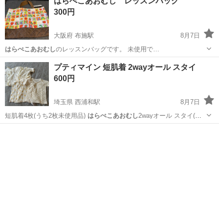
はらぺこあおむし レッスンバッグ
300円
大阪府 布施駅
8月7日
はらぺこあおむし
のレッスンバッグです。 未使用で…
大阪
東大阪市
布施駅
キッズ用品
はらぺこあおむし
プティマイン 短肌着 2wayオール スタイ
600円
埼玉県 西浦和駅
8月7日
短肌着4枚(うち2枚未使用品)
はらぺこあおむし
2wayオール スタイ(白:
プテ…
埼玉
さいたま市
西浦和駅
ベビー用品
バラ