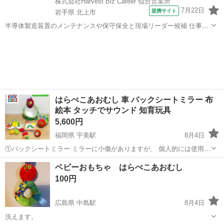
株式会社Harvest Biz Career 仙台営業所
7月22日
提携サイト
岩手県 北上市
半導体製造装置のメンテナンスや保守保全と現場リーダー候補 仕事内
容 ＼フラッシュメモリの製造を行う工場で半導体製造装置の保守・点
岩手
北上市
その他
検のお仕事／ 【主な業務】 フラッシュメモリなどに使用される「半導
体」。 その半導体を...
はらぺこあおむし 車 バックシートミラー 布
絵本 タッチでサウンド 知育玩具
5,600円
福岡県 宇美駅
8月4日
①バックシートミラー ミラーに小傷がありますが、 個人的には使用に
問題ありませんでした。 ②いっしょにあちこち！タッチでサウンド 動
福岡
糟屋郡
宇美駅
おもちゃ
ベビーおもちゃ はらぺこあおむし
作確認済み(2026/5/31) ③ アクティビティミラートイ 車に吊り下げて
100円
いたためミ...
広島県 中島駅
8月4日
洗えます。