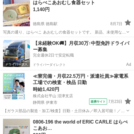
はらぺこあおむし食器セット
1,140円
徳島県 徳島駅
8月7日
写真の通り、はらぺこ あおむしの食器セットです。 新品、未使用なの
で ノークレームノーリターンです。 綺麗状態です♩
徳島
徳島市
徳島駅
ベビー用品
食器セット
【未経験OK🚚】月収30万↑中型免許ドライバ
ー募集
完全週休2日で安定転職
Ad
ドライバーダイレクト
≪寮完備・月収22.5万円・派遣社員≫家電系
工場での検査・検品 日勤
時給1,420円
株式会社平山 沼津支店
7月23日
提携サイト
静岡県 伊東市
【ガラス部品の製造・加工/検査】日勤・土日休み／即入居可能！／伊
豆でのんびりライフ♪ ガラス部品の製造・加工/検査 【株式会社平山で
静岡
伊東市
その他
0806-196 the world of ERIC CARLE はらぺ
の正社員採用（無期雇用派遣）となります】 「2人で同じ職場で働き
こあお…
たい」 「仕事も休みも一...