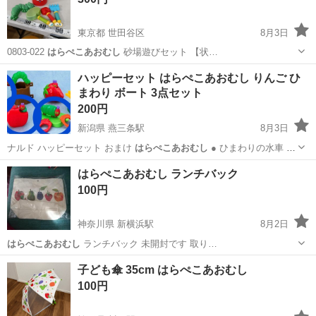
東京都 世田谷区
8月3日
0803-022
はらぺこあおむし
砂場遊びセット 【状…
東京
世田谷区
おもちゃ
はらぺこあおむし
ハッピーセット はらぺこあおむし りんご ひ
まわり ボート 3点セット
200円
新潟県 燕三条駅
8月3日
ナルド ハッピーセット おまけ
はらぺこあおむし
● ひまわりの水車 ●
…
新潟
三条市
燕三条駅
おもちゃ
りんご
はらぺこあおむし ランチバック
100円
神奈川県 新横浜駅
8月2日
はらぺこあおむし
ランチバック 未開封です 取り…
神奈川
横浜市
新横浜駅
バッグ
はらぺこあおむし
子ども傘 35cm はらぺこあおむし
100円