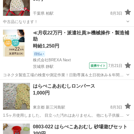
千葉県 柏駅
8月3日
中古品になります！
千葉
柏市
柏駅
ベビー用品
はらぺこあおむし
≪月収22万円・派遣社員≫機械操作・製造補
助
時給1,250円
日払い
株式会社BREXA Next
7月21日
提携サイト
茨城県 静駅
コネクタ製造工場の検査や測定作業！日勤専属＆土日祝休み＆年間休
日128日★クリーンルーム内作業★マイカー通勤OK＆無料駐車場あり
茨城
常陸大宮市
静駅
その他
はらぺこあおむしロンパース
★就業先食堂利用可！日払い制度あり！《茨城県常陸大宮市》 人気の
1,000円
工場のお仕事 ◇コネクタ製造工...
東京都 新三河島駅
8月3日
1.5ヶ月使用しました。 目立った汚れはありません。 他にも子供服を
出品しています。 おまとめ買いにて割引させて頂きます。 よろしくお
東京
荒川区
新三河島駅
キッズ用品
0803-022 はらぺこあおむし 砂場遊びセット
願いします。
300円