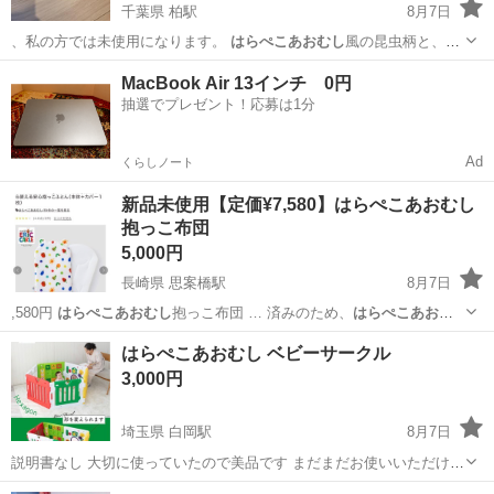
千葉県 柏駅
8月7日
、私の方では未使用になります。
はらぺこあおむし
風の昆虫柄と、く
まの耳が可愛いで…
千葉
柏市
柏駅
ベビー用品
MacBook Air 13インチ 0円
抽選でプレゼント！応募は1分
Ad
くらしノート
新品未使用【定価¥7,580】はらぺこあおむし
抱っこ布団
5,000円
長崎県 思案橋駅
8月7日
,580円
はらぺこあおむし
抱っこ布団 … 済みのため、
はらぺこあおむ
し
柄のカバーは…
長崎
長崎市
思案橋駅
子供用品
はらぺこあおむし ベビーサークル
3,000円
埼玉県 白岡駅
8月7日
説明書なし 大切に使っていたので美品です まだまだお使いいただけま
す！ 元値 16,000円ちょっと
埼玉
白岡市
白岡駅
ベビー用品
はらぺこあおむし