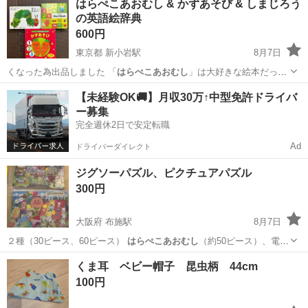
はらぺこあおむし & かずあそび & しまじろう
の英語絵辞典
600円
東京都 新小岩駅
8月7日
くなった為出品しました 「
はらぺこあおむし
」は大好きな絵本だった
為、4ペー…
東京
江戸川区
新小岩駅
絵本
はらぺこあおむし
【未経験OK🚚】月収30万↑中型免許ドライバ
ー募集
完全週休2日で安定転職
Ad
ドライバーダイレクト
ジグソーパズル、ピクチュアパズル
300円
大阪府 布施駅
8月7日
２種（30ピース、60ピース）
はらぺこあおむし
（約50ピース）、電車
（63ピー…
大阪
東大阪市
布施駅
パズル
くま耳 ベビー帽子 昆虫柄 44cm
100円