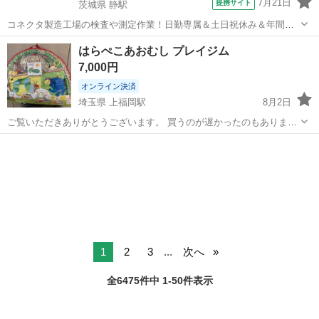
7月21日
提携サイト
茨城県 静駅
コネクタ製造工場の検査や測定作業！日勤専属＆土日祝休み＆年間休
日128日★クリーンルーム内作業★マイカー通勤OK＆無料駐車場あり
茨城
常陸大宮市
静駅
その他
はらぺこあおむし プレイジム
★就業先食堂利用可！日払い制度あり！《茨城県常陸大宮市》 人気の
7,000円
工場のお仕事 ◇コネクタ製造工...
オンライン決済
埼玉県 上福岡駅
8月2日
ご覧いただきありがとうございます。 買うのが遅かったのもあります
が、お座りと同時くらいのスピードでつかまり立ちをしたので、購入
埼玉
ふじみ野市
上福岡駅
ベビー用品
後に一度出してみましたが興味を持たなかったので、ほぼ未使用同等
です。 てんとう虫についているミ...
1
2
3
...
次へ
全6475件中 1-50件表示