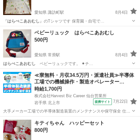
愛知県 諏訪町駅
8月4日
『
はらぺこあおむし
』のTシャツです 保育園・自宅で…
愛知
豊川市
諏訪町駅
キッズ用品
はらぺこあおむし
ベビーリュック はらぺこあおむし
500円
愛知県 常滑駅
8月4日
はらぺこあおむし
ベビーリュックです。 ⚫︎チ…
愛知
常滑市
常滑駅
ベビー用品
≪寮無料・月収34.5万円・派遣社員≫半導体
工場での機械操作・製造オペレーター…
時給1,700円
株式会社Harvest Biz Career 仙台営業所
7月22日
提携サイト
岩手県 北上市
大手メーカー工場での半導体製造装置のメンテナンスや保守保全 仕事
内容 ＼フラッシュメモリの製造を行う工場で半導体製造装置の保守・
岩手
北上市
その他
キティちゃん ハッピーセット
点検のお仕事／ 新工場新設に伴い、請負現場の立ち上げを行います！
800円
※立ち上げ時期目安：2...