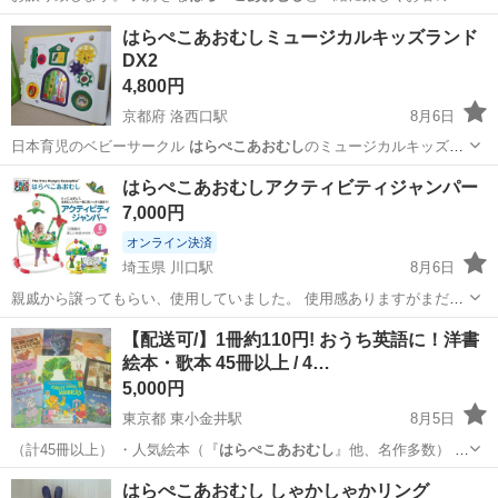
習を始めま…
千葉
船橋市
船橋駅
キッズ用品
お箸
はらぺこあおむしミュージカルキッズランド
DX2
4,800円
京都府 洛西口駅
8月6日
日本育児のベビーサークル
はらぺこあおむし
のミュージカルキッズラ
ンド テレ…
京都
京都市
洛西口駅
ベビー用品
はらぺこあおむしアクティビティジャンパー
7,000円
オンライン決済
埼玉県 川口駅
8月6日
親戚から譲ってもらい、使用していました。 使用感ありますがまだま
だ使えます。 神経質な方はご遠慮ください。 川口市役所第一庁舎前ま
埼玉
川口市
川口駅
ベビー用品
【配送可/】1冊約110円! おうち英語に！洋書
で取りに来れる方限定でお願いします。
絵本・歌本 45冊以上 / 4…
5,000円
東京都 東小金井駅
8月5日
（計45冊以上） ・人気絵本（『
はらぺこあおむし
』他、名作多数） ・
しかけ絵本（…
東京
三鷹市
東小金井駅
絵本
はらぺこあおむし しゃかしゃかリング