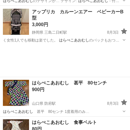
はらぺこあおむし
のデザインが… デザイン:
はらぺこあおむし
- 付属
品…
千葉
市川市
市川塩浜駅
ベビー用品
アップリカ カルーンエアー ベビーカーB
型
3,000円
静岡県 三島二日町駅
8月3日
く女性1人でも移動は楽でした。
はらぺこあおむし
のバックもおつけ
します。
静岡
三島市
三島二日町駅
ベビー用品
はらぺこあおむし 甚平 80センチ
900円
山口県 防府駅
8月3日
はらぺこあおむし
甚平 80センチ 1度着用のみ…
山口
防府市
防府駅
ベビー用品
はらぺこあおむし 食事ベルト
80円