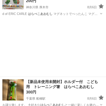
200円
神奈川県 厚木市
8月6日
d of ERIC CARLE
はらぺこあおむし
マグネットでぺったんこ マグ
ネ…
神奈川
厚木市
おもちゃ
マグネット
【新品未使用未開封】ホルダー付 こども
用 トレーニング箸 はらぺこあおむし
300円
千葉県 船橋駅
8月6日
お譲り致します。 大好きな
はらぺこあおむし
と一緒に楽しくお箸の練