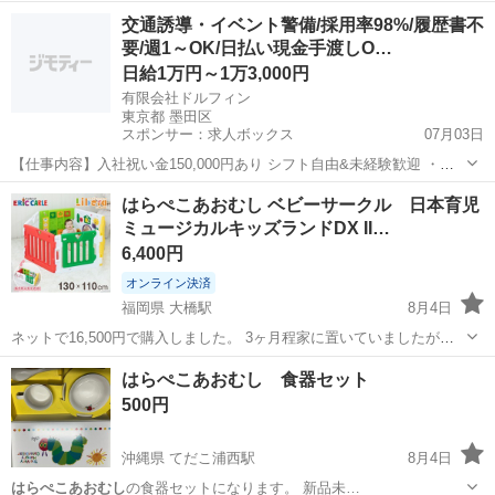
広島
広島市
中島駅
ベビー用品
交通誘導・イベント警備/採用率98%/履歴書不
要/週1～OK/日払い現金手渡しO…
日給1万円～1万3,000円
有限会社ドルフィン
東京都 墨田区
スポンサー：求人ボックス
07月03日
【仕事内容】入社祝い金150,000円あり シフト自由&未経験歓迎
・直
行直帰OK ・一部車・自転車・バイク通勤OK ・週1～OK ・日払い・
アルバイト・パート
はらぺこあおむし ベビーサークル 日本育児
週払いOK、現金手渡しも可能です! <仕事内容> 建築・土木工事現場
ミュージカルキッズランドDX II…
で...
6,400円
オンライン決済
福岡県 大橋駅
8月4日
ネットで16,500円で購入しました。 3ヶ月程家に置いていましたが、
大きくなり、 ほとんど使っていないようなのでお譲りできればと思い
福岡
福岡市
大橋駅
ベビー用品
はらぺこあおむし 食器セット
ます。 楽しい仕掛けが複数あります。 パーツ全てあり、音も問題なく
500円
流れます。 経年に...
沖縄県 てだこ浦西駅
8月4日
はらぺこあおむし
の食器セットになります。 新品未…