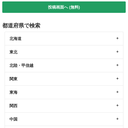
投稿画面へ (無料)
都道府県で検索
北海道
東北
北陸・甲信越
関東
東海
関西
中国