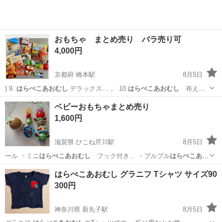
おもちゃ まとめ売り バラ売り可
4,000円
京都府 橋本駅
8月5日
) 9.
はらぺこあおむし
デラックス… 。 10.
はらぺこあおむし
布えほ
ん …
京都
八幡市
橋本駅
おもちゃ
バラ
ベビーおもちゃまとめ売り
1,600円
滋賀県 ひこね芹川駅
8月5日
ール ・ミニ
はらぺこあおむし
フック付き… ・ブルブル
はらぺこあお
むし
（⚠️こち…
滋賀
彦根市
ひこね芹川駅
ベビー用品
はらぺこあおむし グラニフ Tシャツ サイズ90
300円
神奈川県 新丸子駅
8月5日