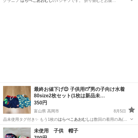
グラニフ
はらぺこあおむし
のTシャツです。 折り畳むとお腹…
神奈川
川崎市
新丸子駅
ベビー用品
最終お値下げ😊 子供用ꯁꯧ男の子向け水着
80size2枚セット(1枚は新品未…
350円
富山県 高岡市
8月5日
品未使用タグ付き✨ もう1枚の
はらぺこあおむし
は数回の着用の為(昨
年の使用時は…
富山
高岡市
子供用品
未使用 子供 帽子
700円