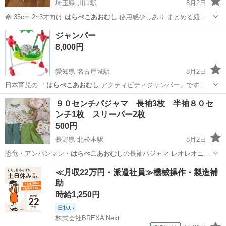
埼玉県 川口駅
8月2日
傘 35cm 2~3才向け
はらぺこあおむし
使用感少しあり まとめる紐…
埼玉
川口市
川口駅
その他
ジャンパー
8,000円
愛知県 名古屋城駅
8月2日
日本育児の 「
はらぺこあおむし
アクティビティジャンパー」です…
愛知
名古屋市
名古屋城駅
ベビー用品
９０センチパジャマ 長袖3枚 半袖８０セ
ンチ1枚 スリーパー2枚
500円
長野県 北松本駅
8月2日
恐竜・アンパンマン・
はらぺこあおむし
の長袖パジャマ レオレオニー
半袖…
長野
松本市
北松本駅
ベビー用品
≪月収22万円・派遣社員≫機械操作・製造補
助
時給1,250円
日払い
株式会社BREXA Next