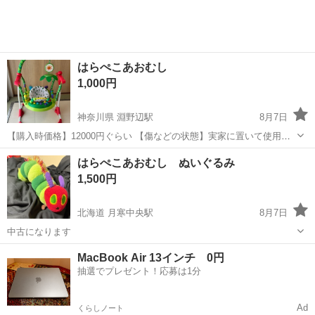
はらぺこあおむし
1,000円
神奈川県 淵野辺駅
8月7日
【購入時価格】12000円ぐらい 【傷などの状態】実家に置いて使用し
ていました。 通常の使用に伴う傷があります。割れ等はありません。
神奈川
相模原市
淵野辺駅
ベビー用品
はらぺこあおむし ぬいぐるみ
サウンドボタンが反応する時、しない時があります。 【アピールポイ
1,500円
ント】首が座った頃から使え...
北海道 月寒中央駅
8月7日
中古になります
北海道
札幌市
月寒中央駅
おもちゃ
MacBook Air 13インチ 0円
抽選でプレゼント！応募は1分
Ad
くらしノート