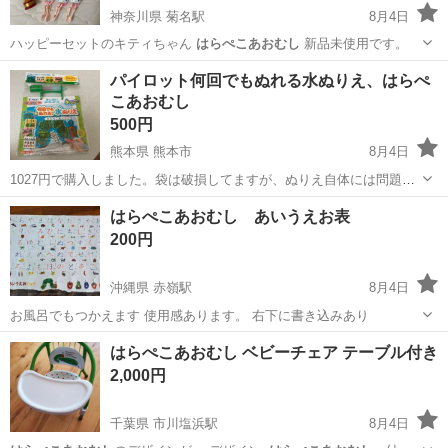
神奈川県 菊名駅
8月4日
ハッピーセットのキティちゃん
はらぺこあおむし
新品未使用です。
神奈川
横浜市
菊名駅
キッズ用品
キティちゃん
パイロット何回でもぬれる水ぬりえ、はらぺ
こあおむし
500円
熊本県 熊本市
8月4日
1027円で購入しました。袋は破損してますが、ぬりえ自体には問題な
いです。よろしくお願いします
熊本
熊本市
おもちゃ
はらぺこあおむし あいうえお表
200円
沖縄県 赤嶺駅
8月4日
お風呂でもつかえます 使用感あります。 右下に書き込みあり
沖縄
那覇市
赤嶺駅
キッズ用品
はらぺこあおむし
はらぺこあおむし ベビーチェア テーブル付き
2,000円
千葉県 市川塩浜駅
8月4日