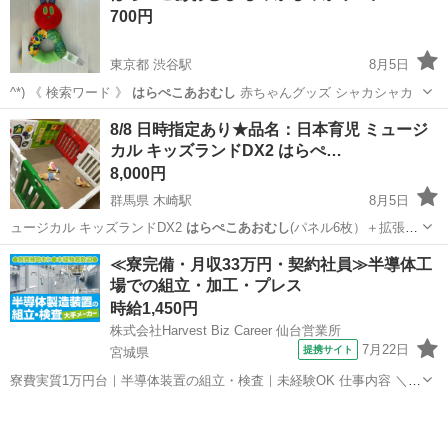
700円
東京都 渋谷駅
8月5日
^*) 《 検索ワード 》
はらぺこあおむし
赤ちゃんグッズ シャカシャカ
東京
渋谷区
渋谷駅
その他
はらぺこあおむし
8/8 日時指定あり★品名：日本育児 ミュージ
カル キッズランドDX2 はらぺ…
8,000円
群馬県 木崎駅
8月5日
ュージカル キッズランドDX2
はらぺこあおむし
(パネル6枚）＋拡張パ
ネル2枚(…
群馬
太田市
木崎駅
ベビー用品
キッズランド
≪寮完備・月収33万円・契約社員≫半導体工
場での組立・加工・プレス
時給1,450円
株式会社Harvest Biz Career 仙台営業所
7月22日
提携サイト
宮城県
寮費実質1万円台｜半導体装置の組立・検査｜未経験OK 仕事内容 ＼半
導体製造装置の組立・検査スタッフ／ 大手メーカー工場内で、半導体
宮城
その他
をつくるための装置を組み立てる仕事です。 タブレットや図面を確認
しながら、ドライバ...