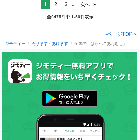
1
2
3
...
次へ
全6475件中 1-50件表示
ページTOPへ
ジモティー
売ります・あげます
全国の「はらぺこあおむし」