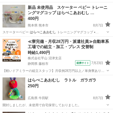
新品 未使用品 スケーター ベビー トレーニ
ングマグコップ はらぺこあおむし …
400円
熊本県 熊本市
8月7日
スケーターベビー
はらぺこあおむし
トレーニングマグコップ ▪️…
熊本
熊本市
ベビー用品
はらぺこあおむし
≪寮完備・月収28万円・派遣社員≫自動車系
工場での組立・加工・プレス 交替制
時給1,490円
株式会社平山 沼津支店
7月23日
提携サイト
静岡県 藤枝市
【軽いドアミラーの組立スタッフ】月収例28万円以上／単身寮あり／
年間休日121日／初めてさんも安心のカンタン作業 【未経験歓迎】軽
静岡
藤枝市
その他
はらぺこあおむし ラトル ガラガラ
いドアミラーの組立スタッフ｜新設のキレイな工場◎男女活躍中！ 大
250円
手自動車部品メーカーの新設工...
広島県 牛田駅
8月7日
開封しましたが、未使用で自宅保管しておりました。
広島
広島市
牛田駅
ベビー用品
はらぺこあおむし