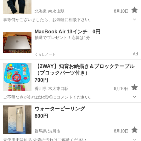
北海道 南永山駅
8月10日
事等何かございましたら、お気軽に相談下
さい
。
北海道
旭川市
南永山駅
服/ファッション
場所
MacBook Air 13インチ 0円
抽選でプレゼント！応募は1分
Ad
くらしノート
【2WAY】知育お絵描き＆ブロックテーブル
（ブロックパーツ付き）
700円
香川県 木太東口駅
8月10日
ご不明な点があればお気軽にコメントくだ
さい
。
香川
高松市
木太東口駅
おもちゃ
ウォーターピーリング
800円
群馬県 渋川市
8月10日
未使用未開封品 外箱の汚れはご容赦くだ
さい