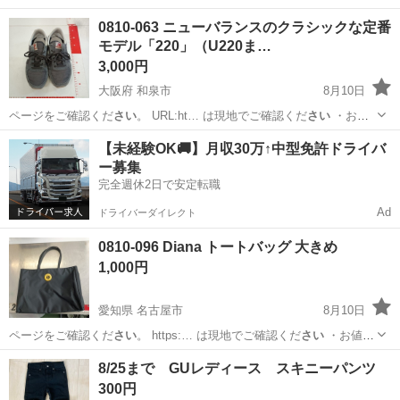
【付属品】… は現地でご確認くだ
さい
【価格】 … でモノをご確認く
大阪
枚方市
食器
現地
0810-063 ニューバランスのクラシックな定番
だ
さい
・譲受後のキャ…
モデル「220」（U220ま…
3,000円
大阪府 和泉市
8月10日
ページをご確認くだ
さい
。 URL:ht… は現地でご確認くだ
さい
・お値
引きは出… は現地でご確認くだ
さい
【付属品】… は現地でご確認く
大阪
和泉市
靴
ニューバランス
【未経験OK🚚】月収30万↑中型免許ドライバ
だ
さい
【価格】 …
ー募集
完全週休2日で安定転職
Ad
ドライバーダイレクト
0810-096 Diana トートバッグ 大きめ
1,000円
愛知県 名古屋市
8月10日
ページをご確認くだ
さい
。 https:… は現地でご確認くだ
さい
・お値引
きは出… は現地でご確認くだ
さい
【付属品】… は現地でご確認くだ
愛知
名古屋市
バッグ
現地
8/25まで GUレディース スキニーパンツ
さい
【価格】 …
300円