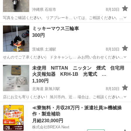
沖縄県 石垣市
8月10日
写真をご確認くだ
さい
。 リアブレーキ… いては、ご相談くだ
さい
。
気になること… にお問い合わせくだ
さい
！
沖縄
石垣市
ホンダ
ミッキーマウス三輪車
300円
茨城県 土浦駅
8月10日
せんのでご了承くだ
さい
） ドタキャンし… みお問い合わせくだ
さい
。
よろしくおね…
茨城
土浦市
土浦駅
三輪車
未使用 NITTAN ニッタン 煙式 住宅用
火災報知器 KRH-1B 光電式 …
1,100円
北海道 新旭川駅
8月10日
店にお立ち寄りくだ
さい
！ 旭川市内、近… 場合は、ご相談くだ
さい
ま
せ！ 店頭でご…
北海道
旭川市
新旭川駅
その他
KRH
≪寮無料・月収28万円・派遣社員≫機械操
作・製造補助
月給230,000円
株式会社BREXA Next