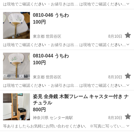
は現地でご確認くだ
さい
・お値引きは出… は現地でご確認くだ
さい
【付属品】… は現地でご確認くだ
さい
【価格】 …
東京
世田谷区
家庭用品
うちわ
0810-046 うちわ
100円
東京都 世田谷区
8月10日
は現地でご確認くだ
さい
・お値引きは出… は現地でご確認くだ
さい
【付属品】… は現地でご確認くだ
さい
【価格】 …
東京
世田谷区
家庭用品
うちわ
0810-044 うちわ
100円
東京都 世田谷区
8月10日
は現地でご確認くだ
さい
・お値引きは出… は現地でご確認くだ
さい
【付属品】… は現地でご確認くだ
さい
【価格】 …
東京
世田谷区
家庭用品
うちわ
姿見 全身鏡 木製フレーム キャスター付き ナ
チュラル
800円
神奈川県 センター南駅
8月10日
等ありましたらお気軽にお問い合わせくだ
さい
。 ※写真に写っている
プリンター…
神奈川
横浜市
センター南駅
ミラー/鏡