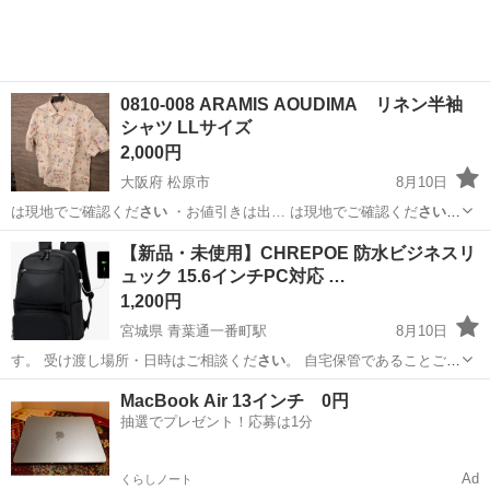
0810-008 ARAMIS AOUDIMA リネン半袖
シャツ LLサイズ
2,000円
大阪府 松原市
8月10日
は現地でご確認くだ
さい
・お値引きは出… は現地でご確認くだ
さい
【付属品】… は現地でご確認くだ
さい
【価格】 …
大阪
松原市
シャツ
現地
【新品・未使用】CHREPOE 防水ビジネスリ
ュック 15.6インチPC対応 …
1,200円
宮城県 青葉通一番町駅
8月10日
す。 受け渡し場所・日時はご相談くだ
さい
。 自宅保管であることご理
解の上、ご…
宮城
仙台市
青葉通一番町駅
バッグ
軽量
MacBook Air 13インチ 0円
抽選でプレゼント！応募は1分
Ad
くらしノート