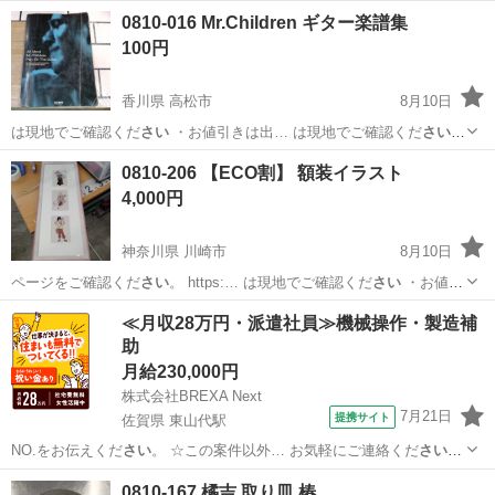
0810-016 Mr.Children ギター楽譜集
100円
香川県 高松市
8月10日
は現地でご確認くだ
さい
・お値引きは出… は現地でご確認くだ
さい
【付属品】… は現地でご確認くだ
さい
【価格】 …
香川
高松市
楽譜、音楽書
Mr.Children
0810-206 【ECO割】 額装イラスト
4,000円
神奈川県 川崎市
8月10日
ページをご確認くだ
さい
。 https:… は現地でご確認くだ
さい
・お値引
きは出… は現地でご確認くだ
さい
【付属品】… は現地でご確認くだ
神奈川
川崎市
インテリア雑貨/小物
額装
≪月収28万円・派遣社員≫機械操作・製造補
さい
【価格】 …
助
月給230,000円
株式会社BREXA Next
7月21日
提携サイト
佐賀県 東山代駅
NO.をお伝えくだ
さい
。 ☆この案件以外… お気軽にご連絡くだ
さい
！
給与 mon… お気軽にご応募くだ
さい
！ ★自社正社員…
佐賀
伊万里市
東山代駅
その他
0810-167 橘吉 取り皿 椿