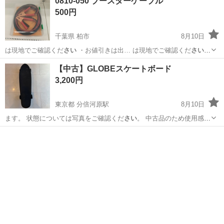
0810-050 ブースターケーブル
500円
千葉県 柏市
8月10日
は現地でご確認くだ
さい
・お値引きは出… は現地でご確認くだ
さい
【付属品】… は現地でご確認くだ
さい
【価格】 …
千葉
柏市
メンテナンス用品
ブースターケーブル
【中古】GLOBEスケートボード
3,200円
東京都 分倍河原駅
8月10日
ます。 状態については写真をご確認くだ
さい
。 中古品のため使用感は
ありますが、…
東京
府中市
分倍河原駅
スノーボード