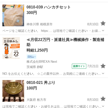
0810-039 ハンカチセット
300円
神奈川県 相模原市
8月10日
ページをご確認くだ
さい
。 https:… は現地でご確認くだ
さい
・お値引
きは出… は現地でご確認くだ
さい
【付属品】… は現地でご確認くだ
神奈川
相模原市
小物
現地
≪月収22万円・派遣社員≫機械操作・製造補
さい
【価格】 …
助
時給1,250円
日払い
株式会社BREXA Next
7月21日
提携サイト
茨城県 静駅
NO.をお伝えくだ
さい
。 ☆この案件以外… お気軽にご連絡くだ
さい
！
給与 mon…
茨城
常陸大宮市
静駅
その他
0810-021 丼ぶり
100円
大阪府 枚方市
8月10日
は現地でご確認くだ
さい
・お値引きは出… は現地でご確認くだ
さい