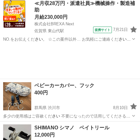
≪月収28万円・派遣社員≫機械操作・製造補
助
月給230,000円
株式会社BREXA Next
7月21日
提携サイト
佐賀県 東山代駅
NO.をお伝えくだ
さい
。 ☆この案件以外… お気軽にご連絡くだ
さい
！
給与 mon… お気軽にご応募くだ
さい
！ ★自社正社員…
佐賀
伊万里市
東山代駅
その他
ベビーカーカバー、フック
400円
群馬県 渋川市
8月10日
多少の使用感はご容赦くだ
さい
不要になったので活用してくださる方
へ…
群馬
渋川市
ベビー用品
SHIMANO シマノ ベイトリール
12,000円