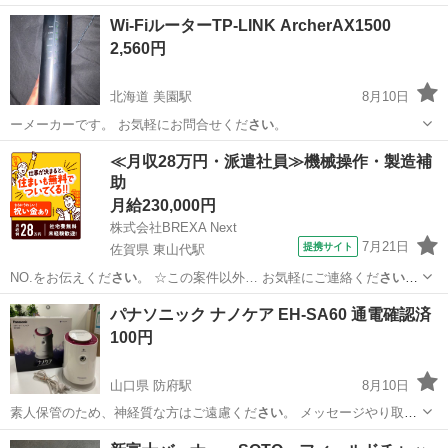
旭川市内、近… 場合は、ご相談くだ
さい
ませ！ 店頭でご…
北海道
旭川市
新旭川駅
キッチン家電
スモークリーン
Wi-FiルーターTP-LINK ArcherAX1500
2,560円
北海道 美園駅
8月10日
ーメーカーです。 お気軽にお問合せくだ
さい
。
北海道
札幌市
美園駅
その他
≪月収28万円・派遣社員≫機械操作・製造補
助
月給230,000円
株式会社BREXA Next
7月21日
提携サイト
佐賀県 東山代駅
NO.をお伝えくだ
さい
。 ☆この案件以外… お気軽にご連絡くだ
さい
！
給与 mon… お気軽にご応募くだ
さい
！ ★自社正社員…
佐賀
伊万里市
東山代駅
その他
パナソニック ナノケア EH-SA60 通電確認済
100円
山口県 防府駅
8月10日
素人保管のため、神経質な方はご遠慮くだ
さい
。 メッセージやり取り
後ご来店をお願…
山口
防府市
防府駅
美容家電