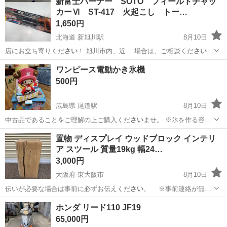
新富士バーナー SOTO フィールドチャッ
カーⅥ ST-417 火起こし トー…
1,650円
北海道 新旭川駅
8月10日
店にお立ち寄りくだ
さい
！ 旭川市内、近… 場合は、ご相談くだ
さい
ま
せ！ 店頭でご…
北海道
旭川市
新旭川駅
その他
SOTO
ワンピース電動かき氷機
500円
広島県 尾道駅
8月10日
中古品であることをご理解の上ご購入くだ
さい
ませ。 ※氷を作る容器
は付属していま…
広島
尾道市
尾道駅
キッチン家電
置物 ディスプレイ ウッドブロック インテリ
ア スツール 質量19kg 幅24…
3,000円
大阪府 東大阪市
8月10日
伝いが必要な場合は事前に必ずお伝えくだ
さい
。 ※事前連絡が無い
場合は積み込み…
大阪
東大阪市
その他
ウッドブロック
ホンダ リード110 JF19
65,000円