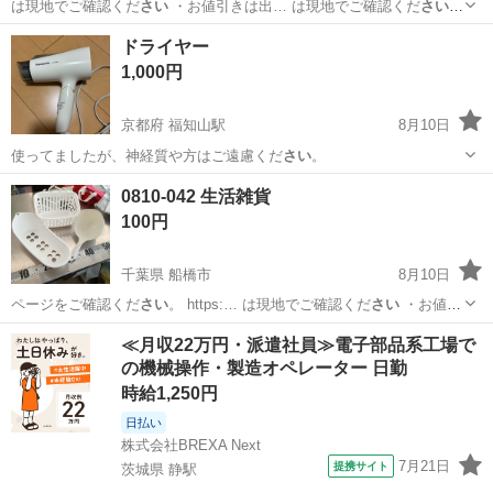
は現地でご確認くだ
さい
・お値引きは出… は現地でご確認くだ
さい
【付属品】… は現地でご確認くだ
さい
【価格】 … でモノをご確認く
岡山
岡山市
その他
現地
ドライヤー
だ
さい
。譲受後のキャンセ…
1,000円
京都府 福知山駅
8月10日
使ってましたが、神経質や方はご遠慮くだ
さい
。
京都
福知山市
福知山駅
美容家電
0810-042 生活雑貨
100円
千葉県 船橋市
8月10日
ページをご確認くだ
さい
。 https:… は現地でご確認くだ
さい
・お値引
きは出… は現地でご確認くだ
さい
【付属品】… は現地でご確認くだ
千葉
船橋市
家庭用品
現地
≪月収22万円・派遣社員≫電子部品系工場で
さい
【価格】 …
の機械操作・製造オペレーター 日勤
時給1,250円
日払い
株式会社BREXA Next
7月21日
提携サイト
茨城県 静駅