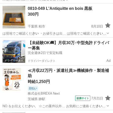
群馬
渋川市
美容家電
0810-049 L'Antiquitte en bois 黒板
300円
千葉県 柏市
8月10日
は現地でご確認くだ
さい
・お値引きは出… は現地でご確認くだ
さい
【付属品】… は現地でご確認くだ
さい
【価格】 …
千葉
柏市
その他
黒板
【未経験OK🚚】月収30万↑中型免許ドライバ
ー募集
完全週休2日で安定転職
Ad
ドライバーダイレクト
≪月収22万円・派遣社員≫機械操作・製造補
助
時給1,250円
日払い
株式会社BREXA Next
7月21日
提携サイト
茨城県 静駅
NO.をお伝えくだ
さい
。 ☆この案件以外… お気軽にご連絡くだ
さい
！
給与 mon…
茨城
常陸大宮市
静駅
その他