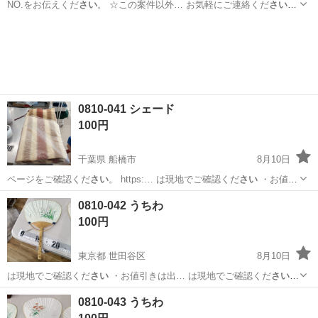
NO.をお伝えくだ
さい
。 ☆この案件以外… お気軽にご連絡くだ
さい
！
給与 mon…
茨城
常陸大宮市
静駅
その他
0810-041 シェード
100円
千葉県 船橋市
8月10日
ページをご確認くだ
さい
。 https:… は現地でご確認くだ
さい
・お値引
きは出… は現地でご確認くだ
さい
【付属品】… は現地でご確認くだ
千葉
船橋市
寝具
現地
0810-042 うちわ
さい
【価格】 …
100円
東京都 世田谷区
8月10日
は現地でご確認くだ
さい
・お値引きは出… は現地でご確認くだ
さい
【付属品】… は現地でご確認くだ
さい
【価格】 …
東京
世田谷区
家庭用品
うちわ
0810-043 うちわ