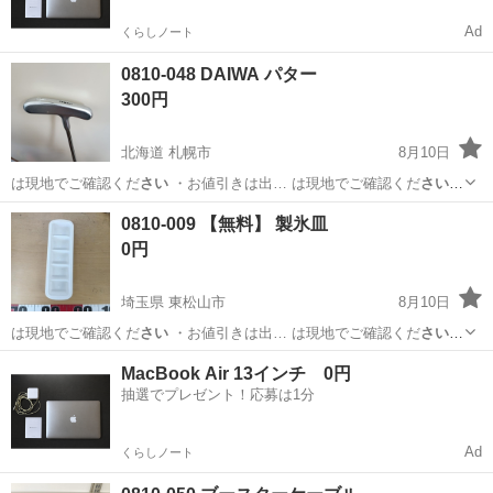
Ad
くらしノート
0810-048 DAIWA パター
300円
北海道 札幌市
8月10日
は現地でご確認くだ
さい
・お値引きは出… は現地でご確認くだ
さい
【付属品】… は現地でご確認くだ
さい
【価格】 …
北海道
札幌市
ゴルフ
DAIWA
0810-009 【無料】 製氷皿
0円
埼玉県 東松山市
8月10日
は現地でご確認くだ
さい
・お値引きは出… は現地でご確認くだ
さい
【付属品】… は現地でご確認くだ
さい
【価格】 …
埼玉
東松山市
調理器具
製氷皿
MacBook Air 13インチ 0円
抽選でプレゼント！応募は1分
Ad
くらしノート