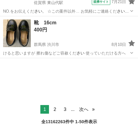
7月21日
提携サイト
佐賀県 東山代駅
NO.をお伝えくだ
さい
。 ☆この案件以外… お気軽にご連絡くだ
さい
！
給与 mon… お気軽にご応募くだ
さい
！ ★自社正社員…
佐賀
伊万里市
東山代駅
その他
靴 16cm
400円
群馬県 渋川市
8月10日
けると思いますが 擦れ傷などご容赦くだ
さい
使っていただける方へ
群馬
渋川市
キッズ用品
1
2
3
...
次へ
全13162263件中 1-50件表示