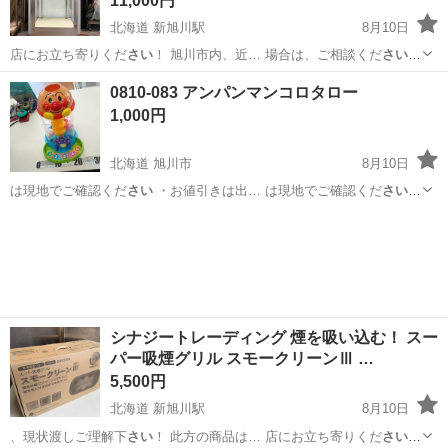
11,000円
北海道 新旭川駅
8月10日
店にお立ち寄りくだ
さい
！ 旭川市内、近… 場合は、ご相談くだ
さい
ま
せ！ 店頭でご…
北海道
旭川市
新旭川駅
収納家具
タテヤマ
0810-083 アンパンマンコロタロー
1,000円
北海道 旭川市
8月10日
は現地でご確認くだ
さい
・お値引きは出… は現地でご確認くだ
さい
【付属品】… は現地でご確認くだ
さい
【価格】 …
北海道
旭川市
おもちゃ
現地
シナジートレーディング 煙を吸い込む！ スー
パー吸煙グリル スモークリーンⅢ …
5,500円
北海道 新旭川駅
8月10日
、現状渡しご理解下
さい
！ 此方の商品は… 店にお立ち寄りくだ
さい
！