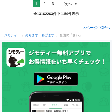
1
2
3
...
次へ
全13162263件中 1-50件表示
ページTOPへ
ジモティー
売ります・あげます
全国の「さい」