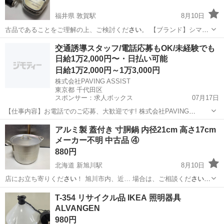
福井県 敦賀駅
8月10日
古品であることをご理解の上、ご検討くだ
さい
。 【ブランド】シマノ
【モデル】ス…
福井
敦賀市
敦賀駅
その他
ベイトリール
交通誘導スタッフ/電話応募もOK/未経験でも
日給1万2,000円〜・日払い可能
日給1万2,000円～1万3,000円
株式会社PAVING ASSIST
東京都 千代田区
スポンサー：求人ボックス
07月17日
【仕事内容】お電話でのご応募、大歓迎です! 株式会社PAVING
ASSIST:03-5817-4907 「今すぐまとまったお金が必要」 「どうせ働く
アルバイト・パート
アルミ製 蓋付き 寸胴鍋 内径21cm 高さ17cm
なら人間関係のしがらみがない綺麗な営業所が良い」 そんな貴方にぴ
メーカー不明 中古品 ④
ったりの環境です...
880円
北海道 新旭川駅
8月10日
店にお立ち寄りくだ
さい
！ 旭川市内、近… 場合は、ご相談くだ
さい
ま
せ！ 店頭でご…
北海道
旭川市
新旭川駅
調理器具
寸胴鍋
T-354 リサイクル品 IKEA 照明器具
ALVANGEN
980円