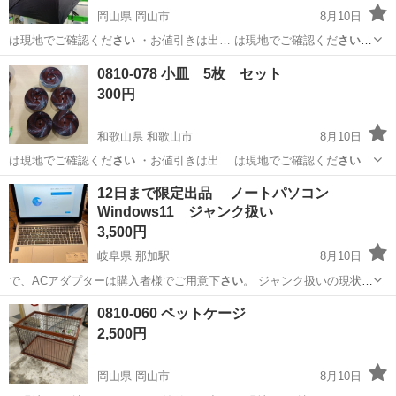
岡山県 岡山市
8月10日
は現地でご確認くだ
さい
・お値引きは出… は現地でご確認くだ
さい
【付属品】… は現地でご確認くだ
さい
【価格】 … でモノをご確認く
岡山
岡山市
小物
現地
0810-078 小皿 5枚 セット
だ
さい
。譲受後のキャンセ…
300円
和歌山県 和歌山市
8月10日
は現地でご確認くだ
さい
・お値引きは出… は現地でご確認くだ
さい
【付属品】… は現地でご確認くだ
さい
【価格】 …
和歌山
和歌山市
食器
小皿
12日まで限定出品 ノートパソコン
Windows11 ジャンク扱い
3,500円
岐阜県 那加駅
8月10日
で、ACアダプターは購入者様でご用意下
さい
。 ジャンク扱いの現状優
先です。 ク…
岐阜
岐阜市
那加駅
ノートパソコン
0810-060 ペットケージ
2,500円
岡山県 岡山市
8月10日