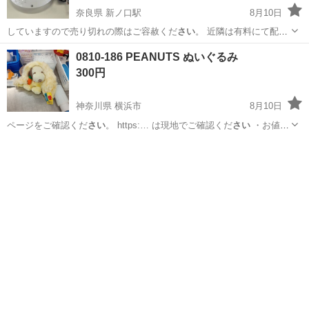
奈良県 新ノ口駅
8月10日
していますので売り切れの際はご容赦くだ
さい
。 近隣は有料にて配達
も行っています…
奈良
橿原市
新ノ口駅
その他
IKEA
0810-186 PEANUTS ぬいぐるみ
300円
神奈川県 横浜市
8月10日
ページをご確認くだ
さい
。 https:… は現地でご確認くだ
さい
・お値引
きは出… は現地でご確認くだ
さい
【付属品】… は現地でご確認くだ
神奈川
横浜市
おもちゃ
現地
さい
【価格】 …