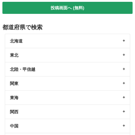
投稿画面へ (無料)
都道府県で検索
北海道
東北
北陸・甲信越
関東
東海
関西
中国