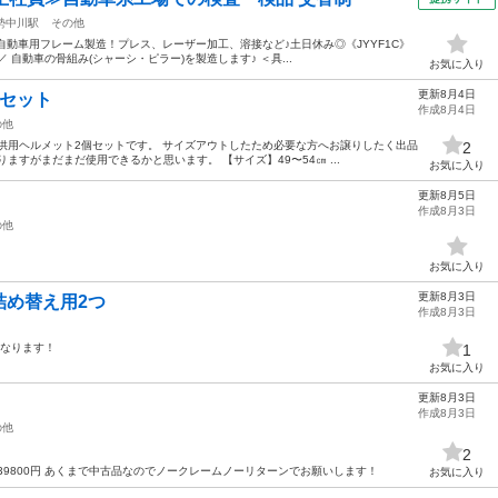
勢中川駅
その他
】自動車用フレーム製造！プレス、レーザー加工、溶接など♪土日休み◎《JYYF1C》
自動車の骨組み(シャーシ・ピラー)を製造します♪ ＜具...
お気に入り
更新8月4日
個セット
作成8月4日
の他
供用ヘルメット2個セットです。 サイズアウトしたため必要な方へお譲りしたく出品
2
ますがまだまだ使用できるかと思います。 【サイズ】49〜54㎝ ...
お気に入り
更新8月5日
作成8月3日
の他
お気に入り
更新8月3日
詰め替え用2つ
作成8月3日
になります！
1
お気に入り
更新8月3日
作成8月3日
の他
2
39800円 あくまで中古品なのでノークレームノーリターンでお願いします！
お気に入り