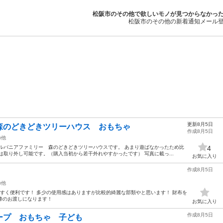
松阪市のその他で欲しいモノが見つからなかっ
松阪市のその他の新着通知メール
更新8月5日
森のどきどきツリーハウス おもちゃ
作成8月5日
の他
ルバニアファミリー 森のどきどきツリーハウスです。 あまり遊ばなかったため比
4
は取り外し可能です。（購入当初から若干外れやすかったです） 写真に載っ...
お気に入り
作成8月5日
の他
すく便利です！ 多少の使用感はありますが比較的綺麗な部類やと思います！ 財布を
以降のお渡しになります！
お気に入り
作成8月5日
ープ おもちゃ 子ども