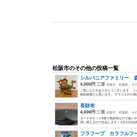
松阪市のその他の投稿一覧
シルバニアファミリー 
4,000円
三重
松阪市
松阪駅
そ
ご覧いただきありがとうございます。 シ
較的綺麗だと思います。 テラス上の小屋
長財布
4,000円
三重
松阪市
松阪駅
そ
カードポケット8個で長財布なので使いや
買い替えるので出品します！ 8月12日
フラフープ カラフルフ