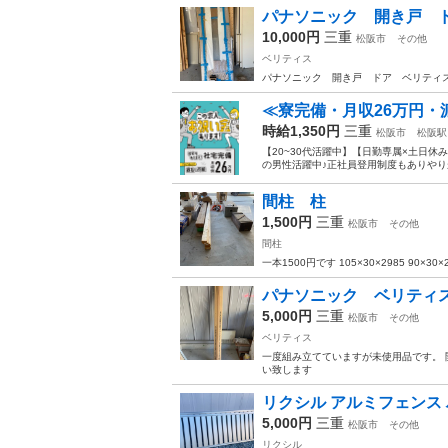
パナソニック 開き戸 ドア
10,000円
三重
松阪市
その他
ベリティス
パナソニック 開き戸 ドア ベリティス W
≪寮完備・月収26万円・
時給1,350円
三重
松阪市
松阪駅
【20~30代活躍中】【日勤専属×土日休
の男性活躍中♪正社員登用制度もありやりがい
間柱 柱
1,500円
三重
松阪市
その他
間柱
一本1500円です 105×30×2985 90×3
パナソニック ベリティス 
5,000円
三重
松阪市
その他
ベリティス
一度組み立てていますが未使用品です。 
い致します
リクシル アルミフェンス 
5,000円
三重
松阪市
その他
リクシル