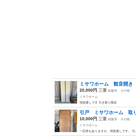
ミサワホーム 観音開き
20,000円
三重
松阪市
その他
ミサワホーム
現状渡しです 引き取り限定
引戸 ミサワホーム 取
10,000円
三重
松阪市
その他
ミサワホーム
一応枠もありますが、現状渡しです。 引