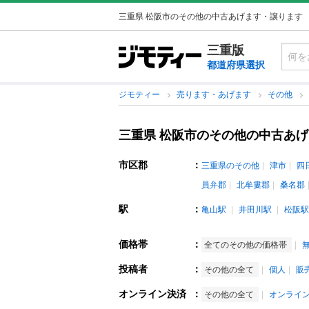
三重県 松阪市のその他の中古あげます・譲ります
三重版
都道府県選択
ジモティー
売ります・あげます
その他
三重県 松阪市のその他の中古あ
市区郡
：
三重県のその他
津市
四
員弁郡
北牟婁郡
桑名郡
駅
：
亀山駅
井田川駅
松阪駅
価格帯
：
全てのその他の価格帯
投稿者
：
その他の全て
個人
販
オンライン決済
：
その他の全て
オンライ