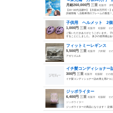
月給260,000円
三重
松阪市
伊
【20~30代活躍中】【月収30万円可！
詳細情報 ＼自動車用のフレームの製造！／ 
子供用 ヘルメット 2
1,000円
三重
松阪市
松阪駅
そ
ご覧いただきありがとうございます。 子
することにしました。 多少の使用感はあり
フィットミーレギンス
5,500円
三重
松阪市
六軒駅
そ
アガリズムS
イチ髪コンディショナー
300円
三重
松阪市
松阪駅
その他
イチ髪コンディショナー詰め替え用2つ
ジッポライター
6,400円
三重
松阪市
松阪駅
そ
ジッポライター
ジッポライターの商品になります！ 定価