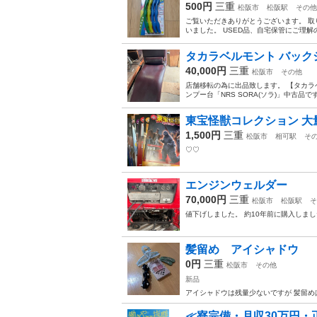
500円
三重
松阪市
松阪駅
その他
ご覧いただきありがとうございます。 取
いました。 USED品、自宅保管にご理
タカラベルモント バック
40,000円
三重
松阪市
その他
店舗移転の為に出品致します。 【タカラベル
ンプー台「NRS SORA(ソラ)」中古品で
東宝怪獣コレクション 大
1,500円
三重
松阪市
相可駅
そ
♡♡
エンジンウェルダー
70,000円
三重
松阪市
松阪駅
そ
値下げしました。 約10年前に購入しま
髪留め アイシャドウ
0円
三重
松阪市
その他
新品
アイシャドウは残量少ないですが 髪留め
≪寮完備・月収30万円・