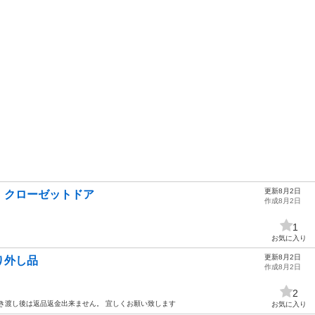
更新8月2日
 クローゼットドア
作成8月2日
1
お気に入り
更新8月2日
り外し品
作成8月2日
2
き渡し後は返品返金出来ません。 宜しくお願い致します
お気に入り