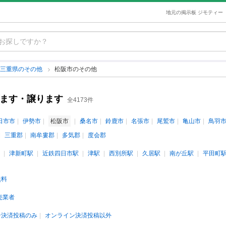
地元の掲示板 ジモティー
三重県のその他
松阪市のその他
げます・譲ります
全4173件
日市市
伊勢市
松阪市
桑名市
鈴鹿市
名張市
尾鷲市
亀山市
鳥羽
三重郡
南牟婁郡
多気郡
度会郡
津新町駅
近鉄四日市駅
津駅
西別所駅
久居駅
南が丘駅
平田町
無料
売業者
ン決済投稿のみ
オンライン決済投稿以外