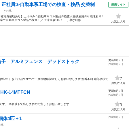
円・正社員≫自動車系工場での検査・検品 交替制
提携サイト
その他
万円×社宅費補助あり】土日休み☆自動車用ゴム製品の検査☆直接雇用の可能性あり！
企業で自動車用ゴム製品の検査！／ ☆未経験OK！ 丁寧な研修...
お気に入り
更新8月2日
縦格子 アルミフェンス デッドストック
作成8月2日
7
放出中 引き上げ品ですので一度現物確認宜しくお願い致します 型番不明 端部形状で
お気に入り
更新8月2日
K-14MTFCN
作成8月2日
です。 半額以下で出しますので宜しくお願い致します
3
お気に入り
作成8月2日
個体4匹＋1
の他