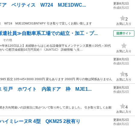
更新8月2日
 ベリティス W724 MJE1DWC...
作成8月2日
2
724 MJE1DWC01BN74PY 引き取りで宜しくお願い致します
お気に入り
派遣社員≫自動車系工場での組立・加工・プ...
提携サイト
その他
み×年休120日以上】未経験からはじめる設備保守＆メンテナンス業務☆20代～30代
◎慰労金総額10万円支給！《JUXT1C》 詳細情報 ＼生...
お気に入り
更新8月2日
作成8月2日
5
0×2985 筋交 105×45×3000 2000円 梁もあります 2000円 周りの物は関係ありません
お気に入り
更新8月2日
引戸 ホワイト 内装ドア 枠 MJE1...
作成8月2日
4
開き方向間違いの誤発注に気がついて取り外して戻しました。 引き取り宜しくお願
お気に入り
更新8月2日
ハイミレーヌR 4型 QKM25 2枚有り
作成8月2日