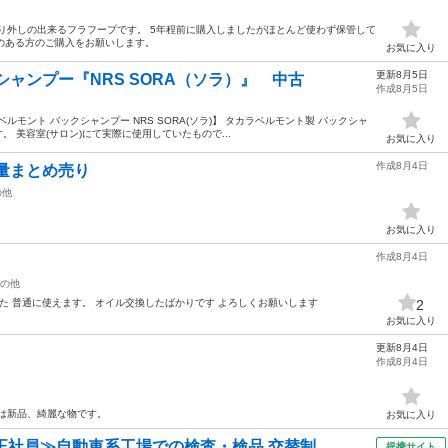
り外しの出来るフラフープです。 5年程前に購入しましたがほとんど使わず保管して
解のある方のご購入をお願いします。
お気に入り
更新8月5日
シャンプー『NRS SORA（ソラ）』 中古
作成8月5日
モント バックシャンプー NRS SORA(ソラ)】 タカラベルモント製 バックシャ
す。 美容室(サロン)にて実際に使用していたもので...
お気に入り
作成8月4日
量まとめ売り
の他
お気に入り
作成8月4日
の他
した 普通に使えます。 オイル交換したばかりです よろしくお願いします
2
お気に入り
更新8月4日
作成8月4日
は新品、綺麗な物です。
お気に入り
正社員≫自動車系工場での検査・検品 交替制
提携サイト