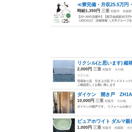
≪寮完備・月収25.5万
時給1,350円
三重
松阪市
松阪駅
【20~30代活躍中】【慰労金総額30
《JGCX1C》 詳細情報 ＼大手グループ
リクシル(と思います) 
2,000円
三重
松阪市
その他
リクシル
現場余り品 引き上げ品 デッドストック
ご確認宜しくお願い致します
ダイケン 開き戸 ZH1AH
10,000円
三重
松阪市
その他
ダイケンの開戸です。 リフォームの余り
ピュアホワイト ダルマ親
1,000円
三重
松阪市
松阪駅
そ