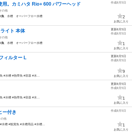
作成8月5日
。カミハタ Rio+ 600 パワーヘッド
その他
水魚
水槽 オーバーフロー水槽
2
お気に入り
更新8月5日
ムライト 本体
作成8月5日
その他
水魚
水槽 オーバーフロー水槽
1
お気に入り
更新8月5日
フィルター L
作成8月5日
9
魚 #水槽 #熱帯魚 #容器 #水…
お気に入り
更新8月5日
作成8月5日
魚 #水槽 #熱帯魚 #容器 #水…
1
お気に入り
作成8月5日
ヒー付き
その他
#水槽 #観賞魚 #水槽用品 #水槽…
1
お気に入り