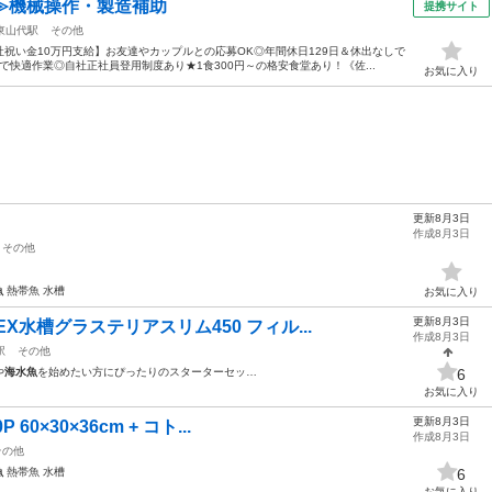
≫機械操作・製造補助
提携サイト
東山代駅
その他
祝い金10万円支給】お友達やカップルとの応募OK◎年間休日129日＆休出なしで
快適作業◎自社正社員登用制度あり★1食300円～の格安食堂あり！《佐...
お気に入り
更新8月3日
作成8月3日
その他
魚
熱帯魚 水槽
お気に入り
更新8月3日
X水槽グラステリアスリム450 フィル...
作成8月3日
駅
その他
や
海水魚
を始めたい方にぴったりのスターターセッ…
6
お気に入り
更新8月3日
0×30×36cm + コト...
作成8月3日
その他
魚
熱帯魚 水槽
6
お気に入り