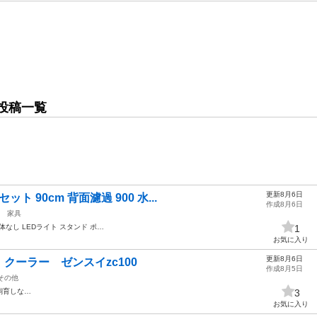
投稿一覧
更新8月6日
ト 90cm 背面濾過 900 水...
作成8月6日
家具
体なし LEDライト スタンド ポ…
1
お気に入り
更新8月6日
クーラー ゼンスイzc100
作成8月5日
その他
飼育しな…
3
お気に入り