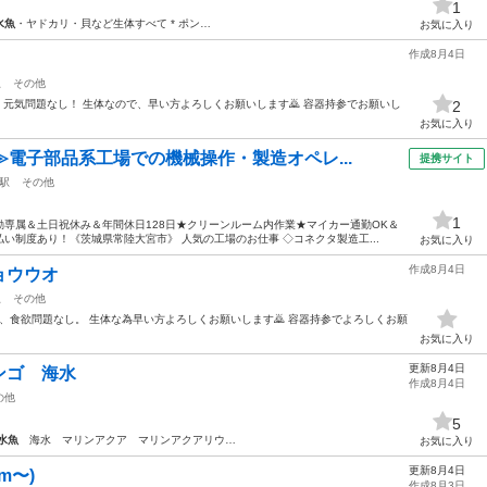
1
水魚
・ヤドカリ・貝など生体すべて * ポン…
お気に入り
作成8月4日
駅
その他
、元気問題なし！ 生体なので、早い方よろしくお願いします🙇 容器持参でお願いし
2
お気に入り
≫電子部品系工場での機械操作・製造オペレ...
提携サイト
駅
その他
1
専属＆土日祝休み＆年間休日128日★クリーンルーム内作業★マイカー通勤OK＆
い制度あり！《茨城県常陸大宮市》 人気の工場のお仕事 ◇コネクタ製造工...
お気に入り
作成8月4日
ョウウオ
駅
その他
気、食欲問題なし。 生体な為早い方よろしくお願いします🙇 容器持参でよろしくお願
お気に入り
更新8月4日
ンゴ 海水
作成8月4日
の他
5
水魚
海水 マリンアクア マリンアクアリウ…
お気に入り
更新8月4日
m〜)
作成8月3日