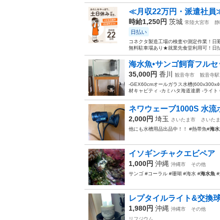
≪月収22万円・派遣社員
時給1,250円
茨城
常陸大宮市
静
日払い
コネクタ製造工場の検査や測定作業！日勤
無料駐車場あり★就業先食堂利用可！日払
海水魚•サンゴ飼育フルセ
35,000円
香川
観音寺市
観音寺駅
-GEX60cmオールガラス水槽(600x30
材キャビティ -カミハタ海道達磨 -ライト Gras
ネワウェーブ1000S 水
2,000円
埼玉
さいたま市
さいた
他にも水槽用品出品中！！ #熱帯魚#
海水
イソギンチャクエビペア
1,000円
沖縄
沖縄市
その他
サンゴ #コーラル #珊瑚 #海水 #
海水魚
#
レプタイルライト&交換
1,980円
沖縄
沖縄市
その他
リフジウム