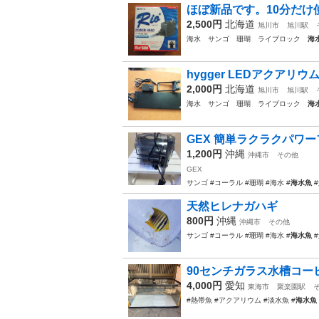
ほぼ新品です。10分だけ使用
2,500円
北海道
旭川市
旭川駅
海水 サンゴ 珊瑚 ライブロック
海
hygger LEDアクアリウ
2,000円
北海道
旭川市
旭川駅
海水 サンゴ 珊瑚 ライブロック
海
GEX 簡単ラクラクパワー
1,200円
沖縄
沖縄市
その他
GEX
サンゴ #コーラル #珊瑚 #海水 #
海水魚
#
天然ヒレナガハギ
800円
沖縄
沖縄市
その他
サンゴ #コーラル #珊瑚 #海水 #
海水魚
#
90センチガラス水槽コー
4,000円
愛知
東海市
聚楽園駅
#熱帯魚 #アクアリウム #淡水魚 #
海水魚