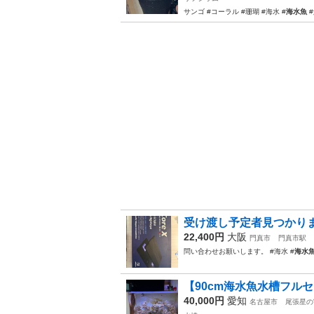
サンゴ #コーラル #珊瑚 #海水 #
海水魚
#
受け渡し予定者見つかり
22,400円
大阪
門真市
門真市駅
問い合わせお願いします。 #海水 #
海水
【90cm海水魚水槽フル
40,000円
愛知
名古屋市
尾張星の