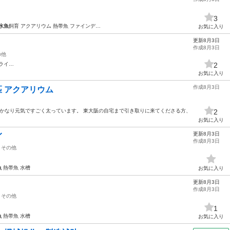
3
水魚
飼育 アクアリウム 熱帯魚 ファインデ…
お気に入り
更新8月3日
作成8月3日
の他
ライ…
2
お気に入り
作成8月3日
0匹 アクアリウム
 かなり元気ですごく太っています。 東大阪の自宅まで引き取りに来てくださる方、
2
お気に入り
更新8月3日
イ
作成8月3日
その他
魚
熱帯魚 水槽
お気に入り
更新8月3日
作成8月3日
その他
1
魚
熱帯魚 水槽
お気に入り