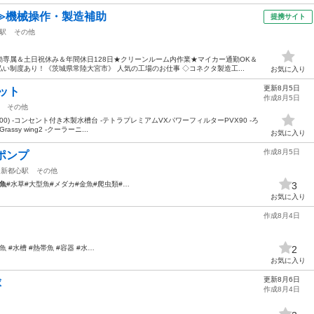
≫機械操作・製造補助
提携サイト
駅
その他
専属＆土日祝休み＆年間休日128日★クリーンルーム内作業★マイカー通勤OK＆
い制度あり！《茨城県常陸大宮市》 人気の工場のお仕事 ◇コネクタ製造工...
お気に入り
更新8月5日
ット
作成8月5日
その他
0x400) -コンセント付き木製水槽台 -テトラプレミアムVXパワーフィルターPVX90 -ろ
sy wing2 -クーラーニ...
お気に入り
作成8月5日
流ポンプ
ま新都心駅
その他
魚
#水草#大型魚#メダカ#金魚#爬虫類#…
3
お気に入り
作成8月4日
魚 #水槽 #熱帯魚 #容器 #水…
2
お気に入り
更新8月6日
球
作成8月4日