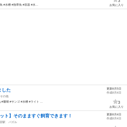
3
魚 #水槽 #熱帯魚 #容器 #水…
お気に入り
更新8月5日
ました
作成8月4日
その他
魚
#珊瑚 #サンゴ #水槽 #ライト …
3
お気に入り
更新8月4日
セット】そのまますぐ飼育できます！
作成8月4日
宮駅
パズル