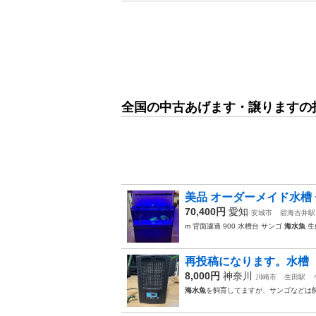
全国の中古あげます・譲りますの
美品 オーダーメイド水槽 セッ
70,400円
愛知
安城市
碧海古井駅
m 背面濾過 900 水槽台 サンゴ
海水魚
生
再投稿になります。水槽 
8,000円
神奈川
川崎市
生田駅
海水魚
を飼育してますが、サンゴなどは