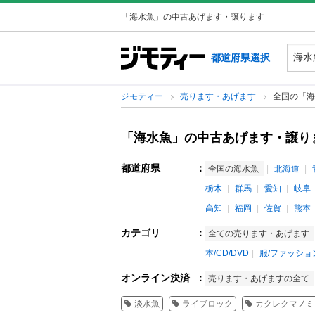
「海水魚」の中古あげます・譲ります
都道府県選択
ジモティー
売ります・あげます
全国の「海
「海水魚」の中古あげます・譲り
都道府県
：
全国の海水魚
北海道
栃木
群馬
愛知
岐阜
高知
福岡
佐賀
熊本
カテゴリ
：
全ての売ります・あげます
本/CD/DVD
服/ファッショ
オンライン決済
：
売ります・あげますの全て
淡水魚
ライブロック
カクレクマノミ