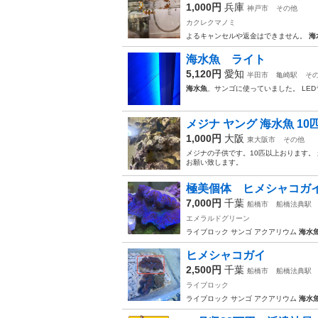
1,000円
兵庫
神戸市
その他
カクレクマノミ
よるキャンセルや返金はできません。
海
海水魚 ライト
5,120円
愛知
半田市
亀崎駅
そ
海水魚
、サンゴに使っていました。 LED
メジナ ヤング 海水魚 1
1,000円
大阪
東大阪市
その他
メジナの子供です。10匹以上おります。
お願い致します。
極美個体 ヒメシャコガ
7,000円
千葉
船橋市
船橋法典駅
エメラルドグリーン
ライブロック サンゴ アクアリウム
海水
ヒメシャコガイ
2,500円
千葉
船橋市
船橋法典駅
ライブロック
ライブロック サンゴ アクアリウム
海水