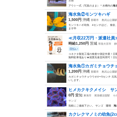
水槽
アウト一式（写真のまま） * 水槽内の
海
海水魚②モンツキハギ
1,500円
沖縄
那覇市
奥武山公園
モンツキハギ幼魚 4センチほど。 食欲
ます🤲
≪月収22万円・派遣社員
時給1,250円
茨城
常陸大宮市
静
日払い
コネクタ製造工場の検査や測定作業！日勤
無料駐車場あり★就業先食堂利用可！日払
海水魚①カガミチョウチ
1,200円
沖縄
那覇市
奥武山公園
カガミチョウチョウウオ4〜5センチ 元
いします。
ヒメカクキクメイシ サ
0円
愛知
東海市
尾張横須賀駅
そ
サンゴ
気軽にご連絡下さい。 サンゴ 珊瑚
海
カクレクマノミの幼魚(2c