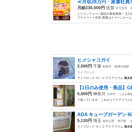
≪月収28万円・派遣社員
月給230,000円
佐賀
伊万里市
シリコンウェーハ製品の製造業務！【入社
プライベート充実♪業務はクリーンルームで
ヒメシャコガイ
2,500円
千葉
船橋市
船橋法典駅
ライブロック
ライブロック サンゴ アクアリウム
海水
【1日のみ使用・美品】GE
5,000円
神奈川
大和市
つきみ野
て揃っています。これからアクアリウム
ADA キューブガーデン 60P 6
5,120円
埼玉
南埼玉郡
和戸駅
ライブロック サンゴ アクアリウム
海水