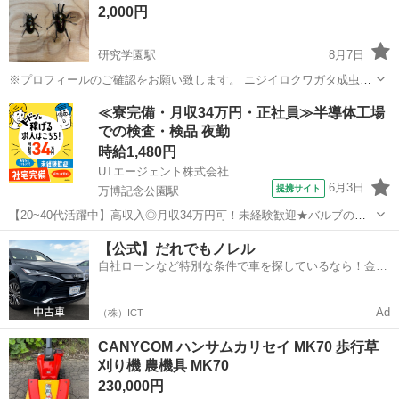
2,000円
も細い線でした。 なけなしのお金でこ...
研究学園駅
8月7日
※プロフィールのご確認をお願い致します。 ニジイロクワガタ成虫
1ペアの販売になります。 クイーンズランド産 CBF2 •♂57mm
茨城
つくば市
研究学園駅
その他
ニジイロクワガタ
≪寮完備・月収34万円・正社員≫半導体工場
2026/5/18羽化 •♀37mm 2026/5/22羽化 ニジイロクワガタは、飼...
での検査・検品 夜勤
時給1,480円
UTエージェント株式会社
6月3日
提携サイト
万博記念公園駅
【20~40代活躍中】高収入◎月収34万円可！未経験歓迎★バルブの組
立・検査！長期休暇あり◎夜勤専属！《Jczt1-DC》 詳細情報 ＜バル
茨城
つくば市
万博記念公園駅
その他
【公式】だれでもノレル
ブの組立・検査＞ 未経験からチャレンジできる 半導体製造装置や精密
自社ローンなど特別な条件で車を探しているなら！金利
特殊バルブの組...
0%で車をご提供、ノレル独自与信システム。
Ad
（株）ICT
CANYCOM ハンサムカリセイ MK70 歩行草
刈り機 農機具 MK70
230,000円