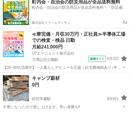
町内会・自治会の防災用品が全品送料無料
町内会・自治会の防災用品が全品送料無料！「防災備蓄
用品ドットコム」
Ad
株式会社ドリームデッサン
≪寮完備・月収30万円・正社員≫半導体工場
での検査・検品 日勤
月給241,000円
UTエージェント株式会社
6月3日
提携サイト
万博記念公園駅
【20~40代活躍中】一人暮らしデビューを応援！社宅費補助あり♪半導
体製造装置の組立・検査作業★月収30万円可！《Jczu1C》 詳細情報
茨城
つくば市
万博記念公園駅
その他
キャンプ薪材
◇◆半導体製造装置の組立・検査作業◆◇ 未経験の方歓迎！ 半導体製
0円
造装置や精密...
研究学園駅
8月8日
不要になったので差し上げます。早い者勝ち❗️
茨城
つくば市
研究学園駅
その他