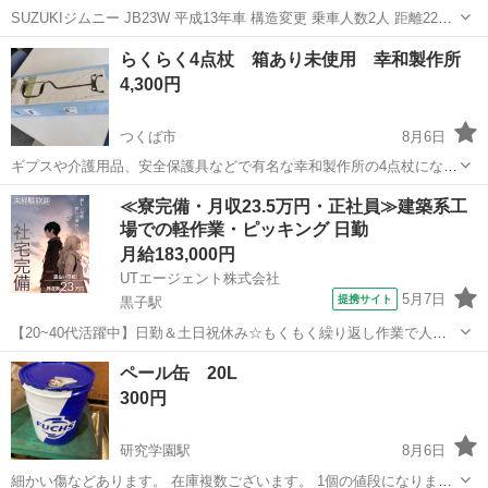
SUZUKIジムニー JB23W 平成13年車 構造変更 乗車人数2人 距離22万
キロ カスタムパーツ多数 5MT 車検26年11月まで 構造変更で2人乗り
茨城
つくば市
土浦駅
その他
らくらく4点杖 箱あり未使用 幸和製作所
にしたので 後部座席シートはありません。 走行には問題ありません...
4,300円
つくば市
8月6日
ギプスや介護用品、安全保護具などで有名な幸和製作所の4点杖になり
ます。 ※未使用ですが、一度引き渡しが決まり、箱から袋から出しま
茨城
つくば市
その他
ギプス
≪寮完備・月収23.5万円・正社員≫建築系工
したのでご了承ください。 時間、場所できるだけ柔軟に対応します。
場での軽作業・ピッキング 日勤
よろしくお願いします...
月給183,000円
UTエージェント株式会社
5月7日
提携サイト
黒子駅
【20~40代活躍中】日勤＆土日祝休み☆もくもく繰り返し作業で人と
いい距離感☆部品のピッキング◎安定の正社員！未経験OK！
茨城
つくば市
黒子駅
その他
ペール缶 20L
《JGAU1C》 詳細情報 ＜住宅用ユニットバスの部品ピッキング・運搬
300円
＞ ◆必要な部品をピッキング...
研究学園駅
8月6日
細かい傷などあります。 在庫複数ございます。 1個の値段になりま