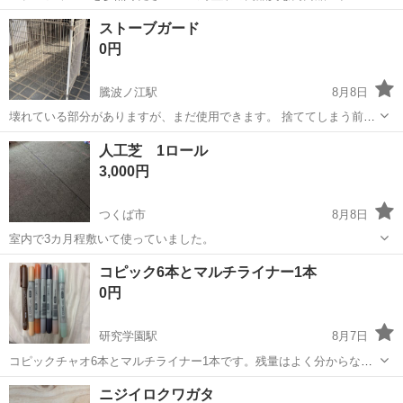
ハード 240TPE」です。 ほとんど使用しておらず、刃の錆やこぼれも
茨城
つくば市
牛久駅
その他
青雲
ストーブガード
なく非常に綺麗な状態です。 【商品詳細】 ・メーカー：玉鳥産業（レ
0円
ザーソー） ・商品名：...
騰波ノ江駅
8月8日
壊れている部分がありますが、まだ使用できます。 捨ててしまう前
に、もし使っていただける方がいればと思い、出品しました。 状態を
茨城
つくば市
騰波ノ江駅
その他
状態
人工芝 1ロール
ご理解いただける方、よろしくお願いいたします。
3,000円
つくば市
8月8日
室内で3カ月程敷いて使っていました。
茨城
つくば市
その他
人工芝
コピック6本とマルチライナー1本
0円
研究学園駅
8月7日
コピックチャオ6本とマルチライナー1本です。残量はよく分からない
ですが、描いてみてカスカスなコピックチャオはありません。茶色の
茨城
つくば市
研究学園駅
その他
コピックチャオ
ニジイロクワガタ
マルチライナーは、元々なのか中身がないのか分からないですがとて