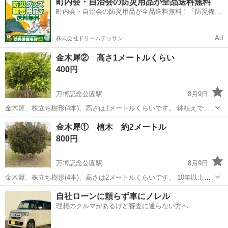
町内会・自治会の防災用品が全品送料無料
が？ 手渡しのみ✨
町内会・自治会の防災用品が全品送料無料！「防災備蓄
用品ドットコム」
Ad
株式会社ドリームデッサン
金木犀② 高さ1メートルくらい
400円
万博記念公園駅
8月9日
金木犀、株立ち樹形(4本)、高さは1メートルくらいです。 鉢植えで育
ててましたが、うまく育たず、地植えにしたところ、元気になってき
茨城
つくば市
万博記念公園駅
その他
土留
金木犀① 植木 約2メートル
ました。 なので、お花のつきがあまり良くありません。(去年は数ヶ所
800円
だけでした)長い目でみて、育...
万博記念公園駅
8月9日
金木犀、株立ち樹形(4本)、高さは2メートルくらいです。 10年以上前
に、シンボルツリーとして苗木販売店にて購入しました。 毎年、良い
茨城
つくば市
万博記念公園駅
その他
土留
自社ローンに頼らず車にノレル
香りを届けてくれておりましたが、背が高くなってきて剪定が大変に
理想のクルマがあるけど審査に通らない方へ
なってきたので、育てて下さる...