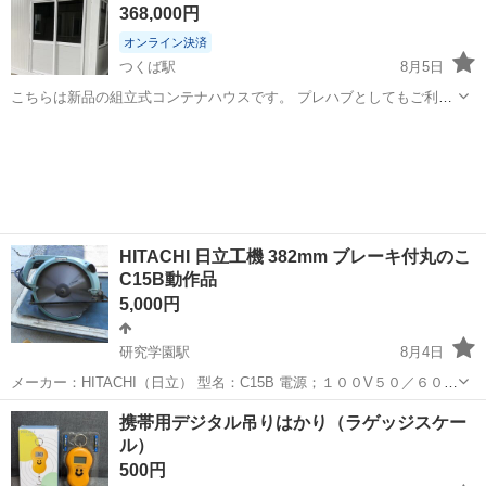
368,000円
オンライン決済
つくば駅
8月5日
こちらは新品の組立式コンテナハウスです。 プレハブとしてもご利用
いただける、しっかりとした構造のユニットです。 ⸻ 展示場所：
茨城
つくば市
つくば駅
その他
コンテナハウス
茨城県つくば市今鹿島3526-1 ※掲載の金額は標準サイズ（幅 約3m ×
長さ5.95m...
HITACHI 日立工機 382mm ブレーキ付丸のこ
C15B動作品
5,000円
研究学園駅
8月4日
メーカー：HITACHI（日立） 型名：C15B 電源；１００V５０／６０
HZ両用 最大回転数：１４A ２３００rpm 最大切り込み１４３mm 普
茨城
つくば市
研究学園駅
その他
携帯用デジタル吊りはかり（ラゲッジスケー
通丸ノコ３８２mm 使用経過による少キズ、汚れは有ります
ル）
500円