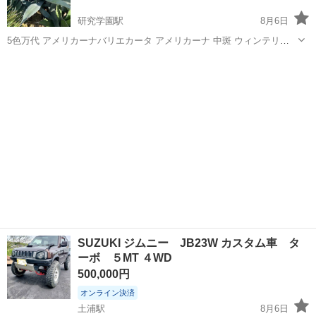
研究学園駅
8月6日
5色万代 アメリカーナバリエカータ アメリカーナ 中斑 ウィンテリア
ーナ等の子株 500から その他子株あります
茨城
つくば市
研究学園駅
その他
SUZUKI ジムニー JB23W カスタム車 タ
ーボ ５MT ４WD
500,000円
オンライン決済
土浦駅
8月6日