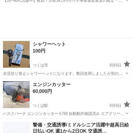
【20~40代活躍中】夜勤！月収34万円可☆半導体製造装置の組立・検
査！土日祝休み◎未経験OK！《Jczt1C》 詳細情報 ＊＊半導体製造装
茨城
つくば市
万博記念公園駅
その他
置の組立・検査！＊＊ 未経験の方歓迎！ 製造経験のある方大歓迎☆
丁寧な研修が...
シャワーヘット
100円
つくば市
8月6日
水流切り替えシャワーヘットになります。数回使用しましたが別の購
入した為出品します。2個目のシャワーヘットはおまけになります。た
茨城
つくば市
その他
エンジンカッター
だ水流切り替えボタンが取れているため中央集合の直流のみしか出ま
60,000円
せん、直接取引希望です。指定のつくば...
つくば駅
8月6日
ハスクバーナ エンジンカッター k760 始動動作確認済み エアクリーナ
ー新品 スパークプラグ新品 キャブレター新品 ロープ新品 中古品です
茨城
つくば市
つくば駅
その他
ハスクバーナ
警備・交通誘導/ミドルシニア活躍中超高日給
ので、購入後の故障等のクレームはお受けいたしません。 ご理解頂け
日払いOK 週1から2日OK 交通誘…
る方のみよろし...