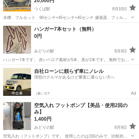
20,000円
つくば駅
8月10日
水槽 フルセット 90センチ×45センチ×45センチ 濾過器、フィルタ
ーもLEDライトなどもついた品物です。 新品未使用未開封品です。 つ
茨城
つくば市
つくば駅
その他
ハンガー7本セット（無料）
くば駅の駐車場（バスターミナル）20分無料でお渡しさせて頂きたい
0円
と思います。 または、...
みどりの駅
8月9日
ハンガー7本です。 赤いベロア素材が5本、黒が2本です。 無料でお譲
りします。 よろしくお願いいたします。
茨城
つくば市
みどりの駅
その他
自社ローンに頼らず車にノレル
理想のクルマがあるけど審査に通らない方へ
Ad
（株）ICT
空気入れ フットポンプ【美品・使用2回の
み】
1,400円
みどりの駅
8月9日
空気入れ（フットポンプ）です。 使用したのは2回のみで、比較的き