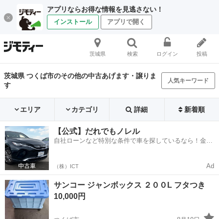
アプリならお得な情報を見逃さない！
インストール
アプリで開く
茨城県
検索
ログイン
投稿
茨城県 つくば市のその他の中古あげます・譲りま
人気キーワード
す
エリア
カテゴリ
詳細
新着順
【公式】だれでもノレル
自社ローンなど特別な条件で車を探しているなら！金利
0%で車をご提供、ノレル独自与信システム。
Ad
（株）ICT
サンコー ジャンボックス ２００L フタつき
10,000円