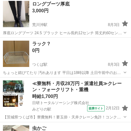
茨城
つくば市
荒川沖駅
その他
ベビー
ロングブーツ厚底
入、リピーター様のみお値下げしてます😊
3,000円
荒川沖駅
8月3日
厚底ロングブーツ 24.5 ブラック ヒール長約12センチ 筒丈約60センチ
（かかとから） 使用試着のみ
茨城
つくば市
荒川沖駅
その他
厚底
ラック？
0円
つくば駅
8月3日
ちょっと錆びてたり 汚れあります 平日は18時以降 土日午前中のお取
引希望です
茨城
つくば市
つくば駅
その他
≪寮無料・月収28万円・派遣社員≫クレー
ン・フォークリフト・重機
時給1,700円
日研トータルソーシング株式会社
2月12日
提携サイト
みどりの駅
【茨城県つくば市】寮費無料！要玉掛・天井クレーン免許！コンクリ
ート補強用鉄筋棒の出荷作業《お仕事No.4A042》 お仕事について 土
茨城
つくば市
みどりの駅
その他
虫かご
木・建築用コンクリートの補強用として使用される鉄筋棒の出荷作業