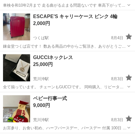
車検令和10年2月まで 走る曲がる止まる問題ないです 車高下がってて
乗り心地悪いです。純正サスお付けします 215000km オルタ新品交換
茨城
つくば市
研究学園駅
その他
ESCAPE'S キャリーケース ピンク 4輪
してます。エアコン効きます
2,000円
つくば駅
8月4日
錬金堂つくば店です！ 数ある商品の中からご覧頂き、ありがとうござ
います。 店舗の閲覧ができるようになりました！ ぜひお越しくださ
茨城
つくば市
つくば駅
その他
GUCCIネックレス
い！ 配送サービスもご利用可能です。 ¥3,000～より承ります。 お値
25,000円
引につきましては、...
荒川沖駅
8月3日
全て揃っています。 チェーンもGUCCIです。 同時購入、リピーター
様のみお値下げしてます😊
茨城
つくば市
荒川沖駅
その他
GUCCI
ベビー行事一式
9,000円
荒川沖駅
8月3日
お宮参り、お食い初め、ハーフバースデー、バースデー 付属 100日 ベ
ビー袴 レターバナー ハーフキューピー 飾り 写真撮影用道具 同時購