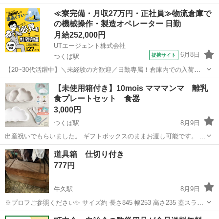
れいな状態です。 圧力ゲージ付きで、空気圧を確認しながら使用でき
茨城
つくば市
みどりの駅
その他
≪寮完備・月収27万円・正社員≫物流倉庫で
ます。 使用する機会がなくなったため、お譲りします。 中古品になり
の機械操作・製造オペレーター 日勤
ますので、ご理解いただ...
月給252,000円
UTエージェント株式会社
6月8日
提携サイト
つくば駅
【20~30代活躍中】＼未経験の方歓迎／日勤専属！倉庫内での入荷受
入作業☆直接雇用の可能性あり！《Jbty1C》 詳細情報 ☆★倉庫内で
茨城
つくば市
つくば駅
その他
【未使用箱付き】10mois マママンマ 離乳
の入荷受入作業★☆ 未経験の方歓迎！ 製造現場を支える！ 原料や資
食プレートセット 食器
材入出庫・運搬作...
3,000円
つくば駅
8月9日
出産祝いでもらいました。 ギフトボックスのままお渡し可能です。 自
宅保管のため神経質な方はご遠慮下さい
茨城
つくば市
つくば駅
その他
離乳食
道具箱 仕切り付き
777円
牛久駅
8月9日
※プロフご参照ください✨ サイズ約 長さ845 幅253 高さ235 蓋スライ
ド式 仕切りもるので道具入れに 倉庫を圧迫してきたのでどなたかいか
茨城
つくば市
牛久駅
その他
道具箱