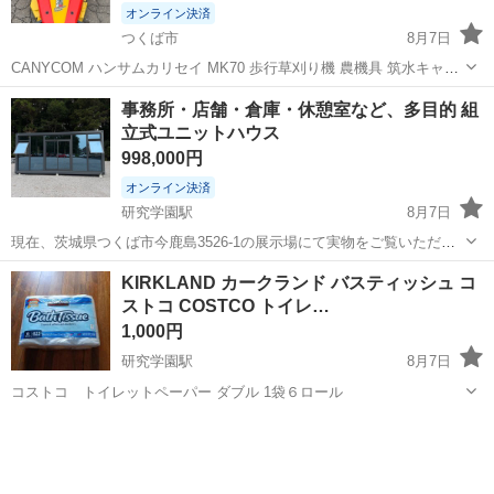
オンライン決済
つくば市
8月7日
CANYCOM ハンサムカリセイ MK70 歩行草刈り機 農機具 筑水キャニ
コム 農業機械 中古 ■筑水 歩行型草刈機 MK70 ハンサムカリセイ ◆商
茨城
つくば市
その他
事務所・店舗・倉庫・休憩室など、多目的 組
品名:CANYCOM ■本体型式：ハンサムカリセイ MK7...
立式ユニットハウス
998,000円
オンライン決済
研究学園駅
8月7日
現在、茨城県つくば市今鹿島3526-1の展示場にて実物をご覧いただけ
ます。 事務所・店舗・倉庫・休憩室など、多目的 組立式ユニットハウ
茨城
つくば市
研究学園駅
その他
ユニットハウス
KIRKLAND カークランド バスティッシュ コ
ス 二階建て・外部階段・バルコニー・玄関ポーチ付き仕様など、オー
ストコ COSTCO トイレ…
ダーメイド製作にも対応...
1,000円
研究学園駅
8月7日
コストコ トイレットペーパー ダブル 1袋６ロール
茨城
つくば市
研究学園駅
その他