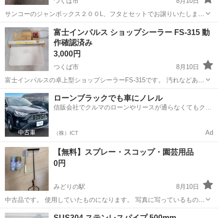
つくば市
8月10日
サンコーのジャンボックス２００L、フタとセットでお譲りいたしま
す。 容器の劣化もほとんどなく、比較的きれいだと思います。 水抜き
茨城
つくば市
その他
富士インパルス ショップシーラー FS-315 動
の栓などはついていません。 お渡しはご相談の上、土日祝日のつくば
作確認済み
市内を予定しております。
3,000円
つくば市
8月10日
富士インパルスの卓上型ショップシーラーFS-315です。 汚れなどあり
ますがシールができることを確認しています。 お渡しはご相談の上、
茨城
つくば市
その他
ローンブラックでも車にノレル
土日祝日のつくば市内を予定しております。
信販会社でクルマのローンやリースが通らなくてもクル
マをご利用いただけるサービスがあります！
Ad
（株）ICT
【無料】スプレー・スコップ・園芸用品
0円
みどりの駅
8月10日
中古品です。 使用していたものになります。 写真に写っているものを
まとめてお譲りします。 汚れや使用感がありますので、ご了承くださ
茨城
つくば市
みどりの駅
その他
SUS304 ステンレスパイプ 500mm