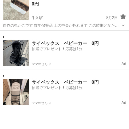
0円
です。鉄筋棒を納入先別に種...
牛久駅
8月2日
自作の虫かごです 数年保管品 上の中央が外れます この時期どなたか
いかがでしょうか 77×50cm高さ56cm 大きいです 子供うけします
茨城
つくば市
牛久駅
その他
誰もいなければ解体します。
サイベックス ベビーカー 0円
抽選でプレゼント！応募は1分
Ad
ママのぜんぶ
サイベックス ベビーカー 0円
抽選でプレゼント！応募は1分
Ad
ママのぜんぶ