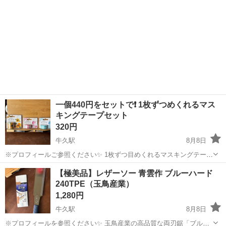
一個440円をセットで❗️ 1枚ずつめくれるマス
キングテープセット
320円
牛久駅
8月8日
※プロフィールご参照ください✨ 1枚ずつ目めくれるマスキングテー
プ、 ひまわりと花びらミニピンクと花びらミニブルーの3個セットで
茨城
つくば市
牛久駅
その他
マスキングテープ
【極美品】レザーソー 青雲作 ブルーハード
す。新品未使用です。 手渡しのみ✨
240TPE（玉鳥産業）
1,280円
牛久駅
8月8日
※プロフィールを参照ください✨ 玉鳥産業の高品質な両刃鋸「ブルー