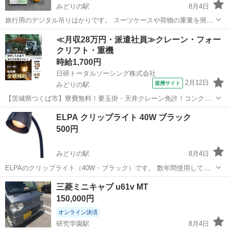
みどりの駅
8月4日
旅行用のデジタル吊りはかりです。 スーツケースや荷物の重量を簡単
に測ることができます。 動作確認済みで、正常に使用できます。 箱に
茨城
つくば市
みどりの駅
その他
≪月収28万円・派遣社員≫クレーン・フォー
は傷みがありますが、本体は問題なく使用可能です。 電池もお付けし
クリフト・重機
ますので、すぐにお使いいた...
時給1,700円
日研トータルソーシング株式会社
2月12日
提携サイト
みどりの駅
【茨城県つくば市】寮費無料！要玉掛・天井クレーン免許！コンクリ
ート補強用鉄筋棒の出荷作業《お仕事No.4A042》 お仕事について 土
茨城
つくば市
みどりの駅
その他
ELPA クリップライト 40W ブラック
木・建築用コンクリートの補強用として使用される鉄筋棒の出荷作業
500円
です。鉄筋棒を納入先別に種...
みどりの駅
8月4日
ELPAのクリップライト（40W・ブラック）です。 数年間使用してい
ましたので、使用に伴う傷や汚れがありますが、動作は問題なく正常
茨城
つくば市
みどりの駅
その他
三菱ミニキャブ u61v MT
に使用できます。 中古品であることをご理解いただける方のみお願い
150,000円
いたします。
オンライン決済
研究学園駅
8月4日