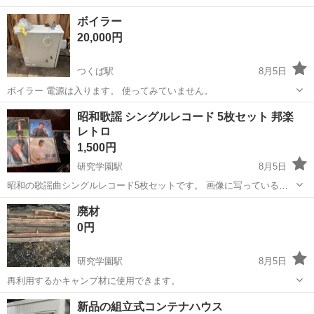
す。 いきなり今から取りに行きます。など常識のない方は、トラブル
茨城
つくば市
研究学園駅
その他
ボイラー
防止の為ブロックします。 また、12時間以上返信がない方もブロック
20,000円
致します。
つくば駅
8月5日
ボイラー 電源は入ります。 使ってみていません。
茨城
つくば市
つくば駅
その他
昭和歌謡 シングルレコード 5枚セット 邦楽
レトロ
1,500円
研究学園駅
8月5日
昭和の歌謡曲シングルレコード5枚セットです。 画像に写っているも
のが全てとなります。 経年によるジャケットの多少の擦れや汚れはあ
茨城
つくば市
研究学園駅
その他
廃材
りますが、コレクションとして大切に保管しておりました。 懐かしい
0円
名曲の数々をぜひお楽しみください...
研究学園駅
8月5日
再利用するかキャンプ材に使用できます。
茨城
つくば市
研究学園駅
その他
新品の組立式コンテナハウス