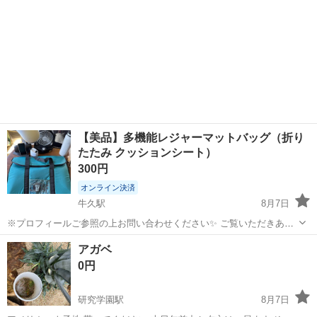
【美品】多機能レジャーマットバッグ（折り
たたみ クッションシート）
300円
オンライン決済
牛久駅
8月7日
※プロフィールご参照の上お問い合わせください✨ ご覧いただきあり
がとうございます。 バッグとして荷物を運ぶことができ、広げるとふ
茨城
つくば市
牛久駅
その他
アガベ
かふかのクッションマット・レジャーシートとして使える便利な
0円
「SHEET MAT BAG」です。 ...
研究学園駅
8月7日