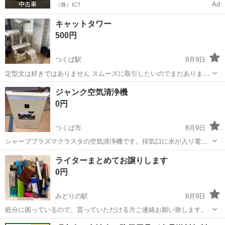
Ad
（株）ICT
キャットタワー
500円
つくば駅
8月9日
定型文は好きではありません スムーズに取引したいのでまだあります
か？の確認要りませんので取りに来れる時間帯を記入下さい。 キャッ
茨城
つくば市
つくば駅
その他
キャットタワー
ジャンク空気清浄機
トタワーのみです。 今新しいキャットタワーを購入し設置したので不
0円
用になり 掃除しており処分しよ...
つくば市
8月9日
シャーププラズマクラスタの空気清浄機です。排気口に水が入り電源
が入りませんので動きません、ジャンク品になります。部品取りにお
茨城
つくば市
その他
ジャンク
ライターまとめてお譲りします
使いいだだけます。無料で差し上げますのでつくばの指定のコンビニ
0円
まで取りに来てください
みどりの駅
8月9日
処分に困っているので、貰っていただける方ご連絡お願い致します。
茨城
つくば市
みどりの駅
その他
譲り