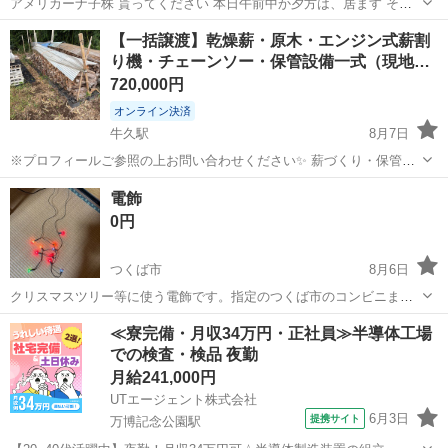
アメリカーナ子株 貰ってください 本日午前中か夕方は、居ます その
他相談でお願いいたします
茨城
つくば市
研究学園駅
その他
【一括譲渡】乾燥薪・原木・エンジン式薪割
り機・チェーンソー・保管設備一式（現地…
720,000円
オンライン決済
牛久駅
8月7日
※プロフィールご参照の上お問い合わせください✨ 薪づくり・保管・
販売に使用していた機材および資材を一式まとめてお譲りいたしま
茨城
つくば市
牛久駅
その他
電飾
す。 薪ストーブユーザさんにもお勧めです✨ 写真はほんの一部です、
0円
現地での実物確認（下見）も可能です...
つくば市
8月6日
クリスマスツリー等に使う電飾です。指定のつくば市のコンビニまで
取りに来てください
茨城
つくば市
その他
電飾
≪寮完備・月収34万円・正社員≫半導体工場
での検査・検品 夜勤
月給241,000円
UTエージェント株式会社
6月3日
提携サイト
万博記念公園駅