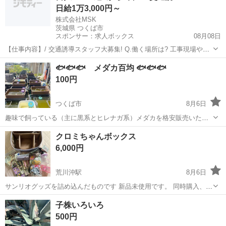
日給1万3,000円～
株式会社MSK
茨城県 つくば市
スポンサー：求人ボックス
08月08日
【仕事内容】/ 交通誘導スタッフ大募集! Q.働く場所は? 工事現場や駐
車場、イベント会場など。 国際的なスポーツ大会の警備も 行っていま
アルバイト・パート
🐟🐟🐟 メダカ百均 🐟🐟🐟
した! Q.交通誘導スタッフって何するの? 先輩の指示に従って、 看板
100円
やカラーコーンの設置や...
つくば市
8月6日
趣味で飼っている（主に黒系とヒレナガ系）メダカを格安販売いたし
ます。 全て百均です。 卵が採れてない品種もあります。 -- 品
茨城
つくば市
その他
ヒレナガ
クロミちゃんボックス
種 -- サタン 乙 姫 天女の舞 オロチ(ブルーアイ) 黒幹之...
6,000円
荒川沖駅
8月6日
サンリオグッズを詰め込んだものです 新品未使用です。 同時購入、リ
ピーター様のみお値下げしてます😊
茨城
つくば市
荒川沖駅
その他
子株いろいろ
500円