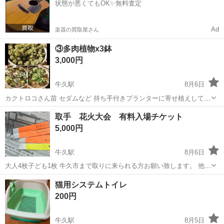
状態が悪くてもOK✨無料査定
Ad
楽器の買取屋さん
③多肉植物x3鉢
3,000円
牛久駅
8月6日
カクトロコさん苗 セダムなど 持ち手付きプランターに寄せ植えしてま
す 白牡丹や薄氷、月下美人、虹の玉、オーロラ、姫秋麗、ブロンズ
茨城
牛久市
牛久駅
その他
多肉植物
取手 花火大会 有料入場チケット
姫、桃美人など カクトロコさん苗多め 素人が趣味で育てています 細
5,000円
かいことが気になる方ご遠...
牛久駅
8月6日
大人4枚子ども1枚 牛久市まで取りに来られる方お願い致します。 他で
も出品しますので売れてしまった場合は申し訳ありません。
茨城
牛久市
牛久駅
その他
花火大会
猫用システムトイレ
200円
牛久駅
8月5日