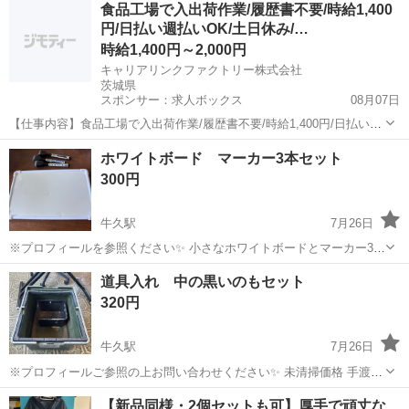
食品工場で入出荷作業/履歴書不要/時給1,400
ています。 ■商品：兵式飯盒（4合炊き） ■状態：外側には使用に伴う
円/日払い週払いOK/土日休み/…
擦れや塗装の剥げが多数ありま...
時給1,400円～2,000円
キャリアリンクファクトリー株式会社
茨城県
スポンサー：求人ボックス
08月07日
【仕事内容】食品工場で入出荷作業/履歴書不要/時給1,400円/日払い週
払いOK/土日休み/選べる勤務時間 <給与> 時給1400円～2000円 <勤務
アルバイト・パート
ホワイトボード マーカー3本セット
地> 茨城県 龍ケ崎市 「社員を企業に派遣して終わり」ではありませ
300円
ん/ 就業中...
牛久駅
7月26日
※プロフィールを参照ください✨ 小さなホワイトボードとマーカー3本
セットです。ボードの裏には磁石がくっついてるので、冷蔵庫などに
茨城
つくば市
牛久駅
その他
セット
道具入れ 中の黒いのもセット
貼り付けられます。マーカーも3本ともまだかけます。マーカー消しが
320円
ついています。 手渡しのみ✨
牛久駅
7月26日
※プロフィールご参照の上お問い合わせください✨ 未清掃価格 手渡し
のみ✨
茨城
つくば市
牛久駅
その他
道具
【新品同様・2個セットも可】厚手で頑丈な