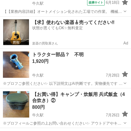
6月18日
提携サイト
牛久駅
【【業務内容詳細】オートメイション化された工場での作業。 機械オ
ペレーターとして、 機械が規定通り稼働しているかの確認と監視業務
茨城
牛久市
牛久駅
工場
【求】使わない楽器🎸売ってください‼️
や、 材料のセット、 次工程への運搬作業を行います。 その他、 日常
状態が悪くてもOK✨無料査定
点検や消耗品の交換もお任せ。...
Ad
楽器の買取屋さん
トラクター部品？ 不明
1,920円
牛久駅
7月28日
※プロフご参照ください✨ 以下説明文はAI判断です。実物優先です ト
ラクター用の培土器取付金具（デプスビームブラケット）のようで
茨城
つくば市
牛久駅
その他
トラクター
【お買い得】キャンプ・炊飯用 兵式飯盒（4
す。 トラクターに培土器などのアタッチメントを取り付けるための部
合炊き）②
品です。 丸軸用のクラン...
800円
牛久駅
7月26日
※プロフィールご参照の上お問い合わせください✨ アウトドアやキャ
ンプの定番、兵式飯盒です。 最近は防災用として備蓄される方も増え
茨城
つくば市
牛久駅
その他
飯盒