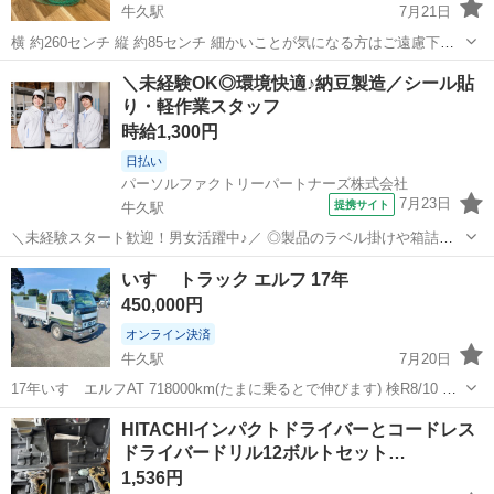
牛久駅
7月21日
横 約260センチ 縦 約85センチ 細かいことが気になる方はご遠慮下さ
い 牛久市お渡し #diy
茨城
牛久市
牛久駅
その他
＼未経験OK◎環境快適♪納豆製造／シール貼
り・軽作業スタッフ
時給1,300円
日払い
パーソルファクトリーパートナーズ株式会社
7月23日
提携サイト
牛久駅
＼未経験スタート歓迎！男女活躍中♪／ ◎製品のラベル掛けや箱詰
め、シール貼りなどの軽作業のお仕事です。 ◎空調完備の快適な職場
茨城
牛久市
牛久駅
仕分け
いすゞ トラック エルフ 17年
で、身体の負担も少なく働きやすい環境です。 ◎未経験者も丁寧に教
450,000円
えます！作業も簡単で安心してスター...
オンライン決済
牛久駅
7月20日
17年いすゞエルフAT 718000km(たまに乗るとで伸びます) 検R8/10 後
輪シングルタイヤ 二輪駆動 タイミングベルト/680000で交換済 ダイナ
茨城
つくば市
牛久駅
その他
エルフ
HITACHIインパクトドライバーとコードレス
モ/数ヶ月前に交換済 ファン/数ヶ月前に交換済 ダイナモベルト/先...
ドライバードリル12ボルトセット…
1,536円