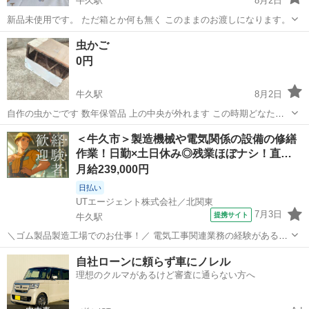
牛久駅
8月2日
新品未使用です。 ただ箱とか何も無く このままのお渡しになります。
茨城
牛久市
牛久駅
その他
虫かご
0円
牛久駅
8月2日
自作の虫かごです 数年保管品 上の中央が外れます この時期どなたか
いかがでしょうか 77×50cm高さ56cm 大きいです 子供うけします
茨城
つくば市
牛久駅
その他
＜牛久市＞製造機械や電気関係の設備の修繕
誰もいなければ解体します。
作業！日勤×土日休み◎残業ほぼナシ！直…
月給239,000円
日払い
UTエージェント株式会社／北関東
7月3日
提携サイト
牛久駅
＼ゴム製品製造工場でのお仕事！／ 電気工事関連業務の経験がある方
歓迎☆ 化学防護用ゴム手袋や指サックを製造している工場でのお仕事
茨城
牛久市
牛久駅
工場
自社ローンに頼らず車にノレル
です！ 【修繕作業】 ・自社の製造機械や電気関係の設備の修繕作業
理想のクルマがあるけど審査に通らない方へ
・工場内の照明の交換や使用...