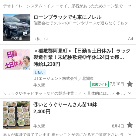
デオトイレ システムトイレ ニオイ、尿石があったためクエン酸で洗
浄後 ウタマロ石鹸で手洗い済です。 中古品になりますので擦り傷あり
茨城
牛久市
牛久駅
その他
ローンブラックでも車にノレル
ます。 落としきれなかったニオイや尿石などの汚れが気になる方はご
信販会社でクルマのローンやリースが通らなくてもクル
遠慮ください。 写真では...
マをご利用いただけるサービスがあります！
Ad
（株）ICT
＜稲敷郡阿見町＞【日勤＆土日休み】ラック
製造作業！未経験歓迎◎年休124日☆残…
時給1,230円
日払い
UTエージェント株式会社／北関東
7月10日
提携サイト
牛久駅
＼ラックやキャビネットなどの製造作業！／ ＜具体的には…＞ ◆ 次
工程に流すための段取り →タブレットでチェックリストで現物と品
茨城
稲敷市
牛久駅
工場
④いとうぐりーんさん苗14鉢
番を確認しチェックを入れる ◆ 印字機械のオペレーター →部材を
2,400円
機械にセットし、ボタンを押...
牛久駅
8月4日
素人が趣味で育てています 細かいことが気になる方ご遠慮下さい ラベ