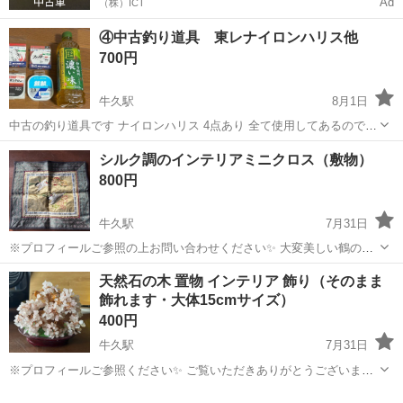
Ad
（株）ICT
④中古釣り道具 東レナイロンハリス他
700円
牛久駅
8月1日
中古の釣り道具です ナイロンハリス 4点あり 全て使用してあるので残
mは不明ですが まだかなりあります 1点200円 まとめて4つの場合 800
茨城
牛久市
牛久駅
その他
道具
シルク調のインテリアミニクロス（敷物）
円のところ700円になります この他釣り道具や服等出してますのでま
800円
とめて...
牛久駅
7月31日
※プロフィールご参照の上お問い合わせください✨ 大変美しい鶴の手
刺繍が施された、シルク調のインテリアミニクロス（敷物）です。
茨城
つくば市
牛久駅
その他
天然石の木 置物 インテリア 飾り（そのまま
【サイズ】 約32cm × 約30cm 【特徴・状態】 土台の生地はシルクの
飾れます・大体15cmサイズ）
ような滑らかで上...
400円
牛久駅
7月31日
※プロフィールご参照ください✨ ご覧いただきありがとうございま
す！ 綺麗なピンクの天然石（さざれ石）があしらわれた、木の形をし
茨城
つくば市
牛久駅
その他