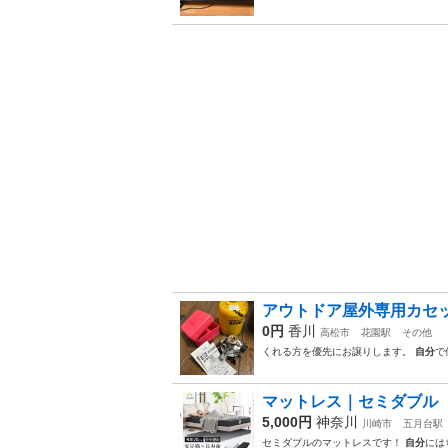
アウトドア屋外専用カセ
0円
香川
高松市
花園駅
その他
くれる方を優先にお譲りします。
自分
で
マットレス｜セミダブル
5,000円
神奈川
川崎市
五月台駅
セミダブルのマットレスです！
自分
には