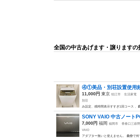
全国の中古あげます・譲りますの
④①美品・別荘設置使用頻
11,000円
東京
狛江市
生活家電
別荘
み設定、残時間表示すすぎ1回コース 、
SONY VAIO 中古ノートP
7,000円
福岡
福岡市
香春口三萩
VAIO
アダプター無いと使えません。
自分
で何