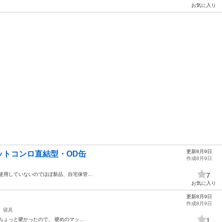
お気に入り
更新8月9日
ットコンロ直結型・OD缶
作成8月9日
使用していないのでほぼ新品、自宅保管…
7
お気に入り
更新8月9日
作成8月9日
寝具
ちょっと硬かったので、 硬めのマッ…
1