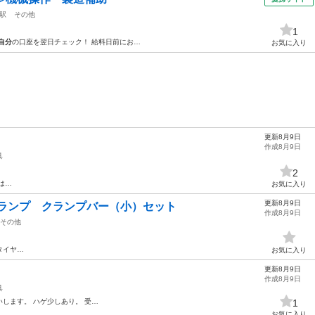
駅
その他
1
自分
の口座を翌日チェック！ 給料日前にお…
お気に入り
更新8月9日
作成8月9日
具
2
は…
お気に入り
更新8月9日
ォグランプ クランプバー（小）セット
作成8月9日
その他
タイヤ…
お気に入り
更新8月9日
作成8月9日
具
いします。 ハゲ少しあり。 受…
1
お気に入り