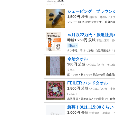
シェービング ブラウン
1,500円
埼玉
越谷市
越谷レイク
ンシリーズ6 2.3回の使用です。
自分
の
≪月収22万円・派遣社員
時給1,250円
茨城
常陸大宮市
静
日払い
タン申込、早ければ働いた翌日振込み！
今治タオル
300円
茨城
つくばみらい市
その他
タオル
縦７０cmｘ横３０cm 新品未使用
自分
用
FEILER ハンドタオル
1,800円
茨城
つくばみらい市
小
FEILER
未使用 単４電池は大きさの目安です
自分
急募！8/11...15:00くらい
1,000円
長崎
佐世保市
早岐駅