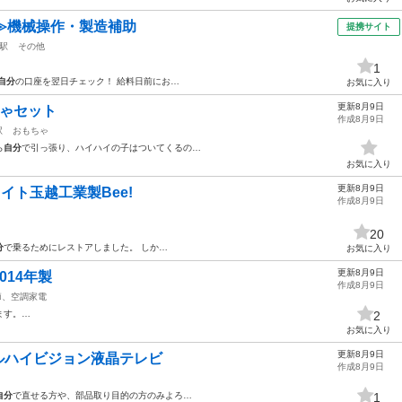
≫機械操作・製造補助
提携サイト
駅
その他
1
自分
の口座を翌日チェック！ 給料日前にお…
お気に入り
更新8月9日
ちゃセット
作成8月9日
駅
おもちゃ
ら
自分
で引っ張り、ハイハイの子はついてくるの…
お気に入り
更新8月9日
イト玉越工業製Bee!
作成8月9日
20
分
で乗るためにレストアしました。 しか…
お気に入り
更新8月9日
014年製
作成8月9日
節、空調家電
ます。…
2
お気に入り
更新8月9日
タルハイビジョン液晶テレビ
作成8月9日
自分
で直せる方や、部品取り目的の方のみよろ…
1