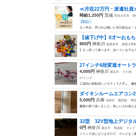
≪月収22万円・派遣社員
時給1,250円
茨城
常陸大宮市
静
日払い
タン申込、早ければ働いた翌日振込み！
【値下げ中】0才〜おも
800円
神奈川
相模原市
相模大野
】引っ張って遊べます。歩いている子な
27インチ6段変速オートラ
4,000円
神奈川
横浜市
その他
27インチ
工場内の移動用にジモティで入手し、
自
ダイキンルームエアコン2
5,000円
兵庫
尼崎市
園田駅
季
自分
の家で使いました。新しい入れ換え
32型 32V型地上デジ
0円
神奈川
横浜市
鴨居駅
テレビ
ジャンク品になりますので、テレビをご