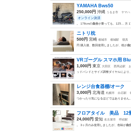
YAMAHA Bws50
250,000円
沖縄
うるま市
ヤマハ
オンライン決済
。 178cmの
自分
が乗っても、125… 方 1
ニトリ枕
500円
宮崎
都城市
都城駅
寝具
円 購入後、数回使用しましたが、枕が
自
VRゴーグル スマホ用 Blue
1,000円
東京
大田区
西馬込駅
ッドバンドとサイズ調整ダイヤルにより
レンジ台食器棚/オーク
3,000円
北海道
札幌市
白石駅
つかったり気になるほどではありません
フロアタイル 美品 12
24,000円
愛知
名古屋市
呼続駅
。 3ヶ月のみ使用しましたが、色味が
自