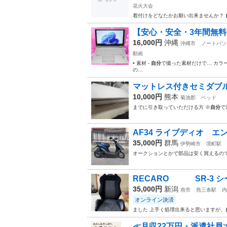
花火大会
着付けをどなたかお願い出来ませんか？
【安心・安全・3年間無料保証
16,000円
沖縄
沖縄市
ノートパソ
動画
• 素材 -
自分
で撮った素材だけで… カラ
の…
マットレス付きセミダブ
10,000円
熊本
菊池郡
ベッド
までに引き取っていただける方 ※
自分
で
AF34 ライブディオ 
35,000円
群馬
伊勢崎市
境町駅
オークションとかで部品は安く買えるの
RECARO SR-3 シ
35,000円
新潟
燕市
燕三条駅
内
オンライン決済
ました 上手く処理出来ると思いますが、
≪月収22万円・派遣社員