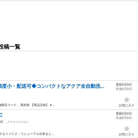
投稿一覧
更新8月9日
度小・配送可◆コンパクトなアクア全自動洗...
作成8月9日
自分
流コース 、風乾燥 【商品詳細】 ●…
お気に入り
更新8月9日
C
作成8月9日
野駅
ノートパソコン
でもリメイク・リニューアル出来ると…
お気に入り