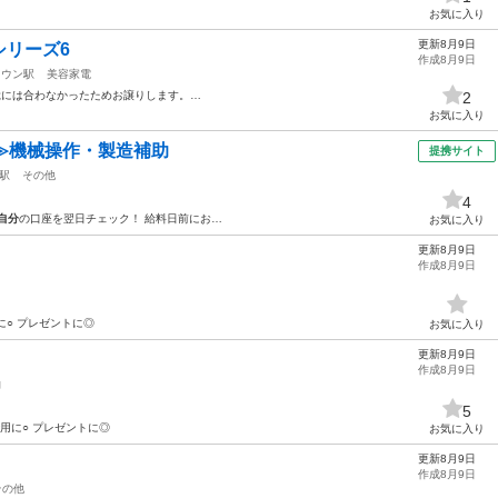
お気に入り
更新8月9日
シリーズ6
作成8月9日
タウン駅
美容家電
髭には合わなかったためお譲りします。…
2
お気に入り
≫機械操作・製造補助
提携サイト
駅
その他
4
自分
の口座を翌日チェック！ 給料日前にお…
お気に入り
更新8月9日
作成8月9日
に○ プレゼントに◎
お気に入り
更新8月9日
作成8月9日
物
5
用に○ プレゼントに◎
お気に入り
更新8月9日
作成8月9日
その他