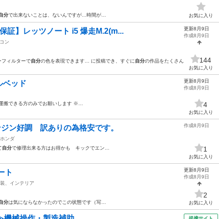
自分
で出来ないことは、ないんですが…時間が…
お気に入り
更新8月9日
】レッツノート i5 爆走M.2(m...
作成8月9日
コン
144
ーフィルターで
自分
の色を表現できます… に投稿でき、すぐに
自分
の作品をたくさん
お気に入り
更新8月9日
ルベッド
作成8月9日
運搬できる方のみでお願いします ※…
4
お気に入り
作成8月9日
エンジン好調 訳ありの為格安です。
ホンダ
て
自分
で修理出来る方はお得かも キックでエン…
1
お気に入り
更新8月9日
ート
作成8月9日
装、インテリア
2
自分
は気にならなかったのでこの状態です（写…
お気に入り
≫機械操作・製造補助
提携サイト