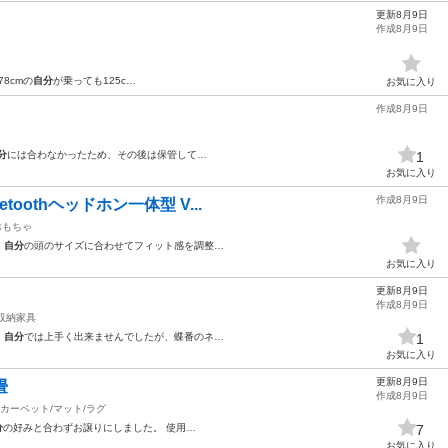
更新8月9日
作成8月9日
78cmの
自分
が乗っても125c…
お気に入り
作成8月9日
分
には合わなかったため、その後は保管して…
1
お気に入り
作成8月9日
toothヘッドホン一体型 V...
おもちゃ
、
自分
の頭のサイズに合わせてフィット感を調整…
お気に入り
更新8月9日
作成8月9日
収納家具
。
自分
では上手く出来ませんでしたが、蝶番のネ…
1
お気に入り
更新8月9日
畳
作成8月9日
カーペット/マット/ラグ
分
の好みと合わずお譲りにしました。 使用…
7
お気に入り