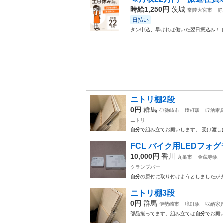
時給1,250円
茨城
常陸大宮市
静
日払い
タン申込、早ければ働いた翌日振込み！
ニトリ棚2段
0円
群馬
伊勢崎市
境町駅
収納家
ニトリ
自分
で組み立てお願いします。 受け渡し
FCL バイク用LEDフ
10,000円
香川
丸亀市
金蔵寺駅
クランプバー
自分
の原付に取り付けようとしましたが
ニトリ棚3段
0円
群馬
伊勢崎市
境町駅
収納家
部品揃ってます。組み立ては
自分
でお願