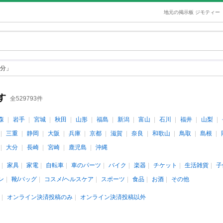
地元の掲示板 ジモティー
分」
す
全529793件
森
岩手
宮城
秋田
山形
福島
新潟
富山
石川
福井
山梨
三重
静岡
大阪
兵庫
京都
滋賀
奈良
和歌山
鳥取
島根
大分
長崎
宮崎
鹿児島
沖縄
家具
家電
自転車
車のパーツ
バイク
楽器
チケット
生活雑貨
子
ン
靴/バッグ
コスメ/ヘルスケア
スポーツ
食品
お酒
その他
オンライン決済投稿のみ
オンライン決済投稿以外