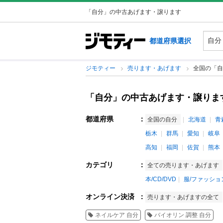
「自分」の中古あげます・譲ります
都道府県選択
ジモティー
売ります・あげます
全国の「自
「自分」の中古あげます・譲りま
都道府県
：
全国の自分
北海道
青
栃木
群馬
愛知
岐阜
高知
福岡
佐賀
熊本
カテゴリ
：
全ての売ります・あげます
本/CD/DVD
服/ファッショ
オンライン決済
：
売ります・あげますの全て
ネイルケア 自分
バイオリン 調整 自分