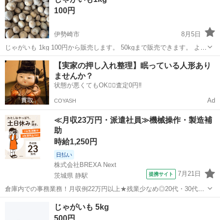
100円
伊勢崎市
8月5日
じゃがいも 1kg 100円から販売します。 50kgまで販売できます。 よろ
しくお願いします。
群馬
伊勢崎市
食品
じゃがいも
【実家の押し入れ整理】眠っている人形あり
ませんか？
状態が悪くてもOK🙆‍♀️査定0円‼️
Ad
COYASH
≪月収23万円・派遣社員≫機械操作・製造補
助
時給1,250円
日払い
株式会社BREXA Next
7月21日
提携サイト
茨城県 静駅
倉庫内での事務業務！月収例22万円以上★残業少なめ◎20代・30代・
40代の男女活躍中！空調完備で快適作業★食堂利用可◎マイカー通勤
茨城
常陸大宮市
静駅
その他
じゃがいも 5kg
OK◎無料駐車場完備！《茨城県常陸大宮市》 人気の工場のお仕事 ◇
500円
電子部品製造倉庫内の事務...