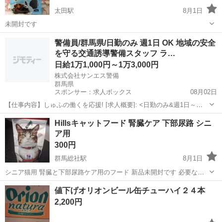
太田駅
8月1日
未開封です
群馬
太田市
太田駅
食品
警備員/群馬県/日勤のみ 週1日 OK 地域の安全
を守る交通誘導警備スタッフ ラ…
日給1万1,000円～1万3,000円
株式会社サンエス警備
群馬県
スポンサー：求人ボックス
08月02日
【仕事内容】しゅふの働くを応援! [求人概要]: <日勤のみ&週1日～
OK>地域の安全を守る交通誘導警備スタッフ ライフスタイルに合わせ
アルバイト・パート
Hillsキャットフード 腎臓ケア 下部尿路 シニ
て勤務 稼働分の日払い・週払いOK 手厚い研修あり [職種名]: 交通誘導
ア用
警備員 [勤務地・最...
300円
群馬総社駅
8月1日
シニア猫用 腎臓と下部尿路ケア用のフード 新品未開封です 必要な方
に ▪️Hillsブランド ▪️1.4キロ ▪️腎臓、下部尿路対応 ▪️賞味期限26.8 中旬ま
群馬
渋川市
群馬総社駅
食品
キャットフード
値下げオリオンビール缶チューハイ２４本
でに問い合わせない場合は地域...
2,200円