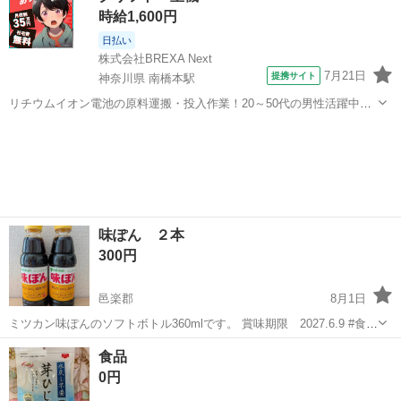
時給1,600円
日払い
株式会社BREXA Next
7月21日
提携サイト
神奈川県 南橋本駅
リチウムイオン電池の原料運搬・投入作業！20～50代の男性活躍中★
ワンルーム寮完備！赴任旅費会社負担！年間休日130日★フォークリフ
神奈川
相模原市
南橋本駅
その他
ト免許お持ちの方、活躍中！就業先食堂利用可★《神奈川県相模原
市》 人気の工場のお仕事 ◇電...
味ぽん ２本
300円
邑楽郡
8月1日
ミツカン味ぽんのソフトボトル360mlです。 賞味期限 2027.6.9 #食
卓 #調味料 #鍋 #夏 #冬 #秋 #ポン酢 #焼肉 #焼魚 #サラ
群馬
邑楽郡
食品
食品
ダ #ぎょうざ ◆ご自分の出品物や不要物、飲食料品とのチェンジも
0円
大歓迎で...