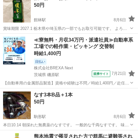
50円
館林駅
8月6日
賞味期限 2027.1 栃木県や埼玉県の一部でもお取引可能です。 よろし
くお願いいたします。
群馬
前橋市
館林駅
食品
お茶
≪寮無料・月収34万円・派遣社員≫自動車系
工場での軽作業・ピッキング 交替制
時給1,400円
日払い
株式会社BREXA Next
7月21日
提携サイト
茨城県 磯原駅
【自動車用の金属部品製造】資格や経験は不問／時給1,400円／赴任旅
費会社負担／正社員登用のチャンスあり／食堂利用可能／マイカー通
茨城
北茨城市
磯原駅
その他
なす3本B品＋1本
勤OK《茨城県茨城市》 人気の工場のお仕事 ◇トラックの金属部品の
50円
製造◇ ★トラックの金属...
駒形駅
8月6日
本日10.14 朝採れた無農薬のなすです。 一般的な千両なすです。 味噌
炒め、ピーマン、玉ねぎで炒め おいしいですよ。煮浸しや、 てんぷら
群馬
伊勢崎市
駒形駅
食品
熊本地震で罹災された方で群馬に避難等され
や素揚げして大根おろしで どうぞ… 赤堀町伊勢﨑寄りになります。