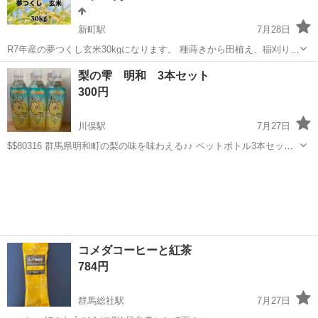
新町駅
7月28日
R7年産の夢つくし玄米30kgになります。 種蒔きから田植え、稲刈り、
籾摺りまで自社で全て行なっております。 今年も美味しく育った夢つ
群馬
佐波郡
新町駅
食品
キヌヒカリ
梨の雫 明和 3本セット
くしを是非ご賞味下さい。 在庫が少なくなってきましたので、お早め
300円
にお問い合わせ下さい。 ...
川俣駅
7月27日
$$80316 群馬県明和町の梨の味を味わえる♪♪ ペットボトル3本セット
賞味期限:2027.02.20 定価1本154円？税込 3本462円のところこちらの
群馬
邑楽郡
川俣駅
食品
セット
値段で💁‍♀️ 今回のはR8年にリニューアルしたものです！
コメダコーヒーと紅茶
784円
群馬総社駅
7月27日