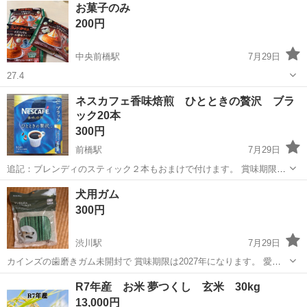
神奈川
相模原市
南橋本駅
その他
お菓子のみ
ト免許お持ちの方、活躍中！就業先食堂利用可★《神奈川県相模原
200円
市》 人気の工場のお仕事 ◇電...
中央前橋駅
7月29日
27.4
群馬
前橋市
中央前橋駅
食品
ネスカフェ香味焙煎 ひとときの贅沢 ブラ
ック20本
300円
前橋駅
7月29日
追記：ブレンディのスティック２本もおまけで付けます。 賞味期限
202701 新品未開封です。 受け渡し場所は 前橋駅近くのコンビニ駐車
群馬
前橋市
前橋駅
食品
犬用ガム
場となります。 ＋前橋駅でもOKです。
300円
渋川駅
7月29日
カインズの歯磨きガム未開封で 賞味期限は2027年になります。 愛犬
がたべなくなったので 半額で取引希望です。 取引後はノークレーム、
群馬
渋川市
渋川駅
食品
カインズ
R7年産 お米 夢つくし 玄米 30kg
ノーリターンで 連絡順ではなく、取りの早い方を優先します よろしく
13,000円
お願いします