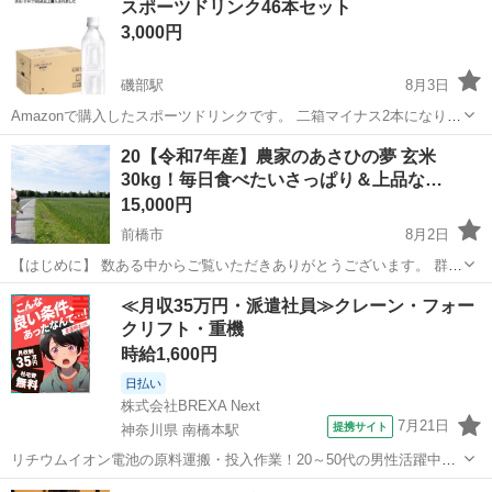
スポーツドリンク46本セット
うですか？ 落書きせんべいやたませんにしても美味しいですよ！ 賞味
3,000円
期限今年8月末ま...
磯部駅
8月3日
Amazonで購入したスポーツドリンクです。 二箱マイナス2本になりま
す。 2本飲んでみたのですが、口に合わず 勿体ないので飲んでいただ
群馬
安中市
磯部駅
食品
20【令和7年産】農家のあさひの夢 玄米
ける人に、、 受け渡しは、安中市原市のセブンイレブンでよろしくお
30kg！毎日食べたいさっぱり＆上品な…
願いします!
15,000円
前橋市
8月2日
【はじめに】 数ある中からご覧いただきありがとうございます。 群馬
県の豊かな自然の中で、手間暇かけて育てた「令和7年産 あさひの
群馬
前橋市
食品
あさひ
≪月収35万円・派遣社員≫クレーン・フォー
夢」をご案内します。 さまざまな料理に合わせやすい使い勝手の良い
クリフト・重機
お米をぜひ一度ご賞味くださ...
時給1,600円
日払い
株式会社BREXA Next
7月21日
提携サイト
神奈川県 南橋本駅
リチウムイオン電池の原料運搬・投入作業！20～50代の男性活躍中★
ワンルーム寮完備！赴任旅費会社負担！年間休日130日★フォークリフ
神奈川
相模原市
南橋本駅
その他