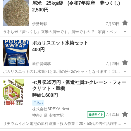
屑米 25kg/袋 (令和7年度産 夢つくし)
2,500円
伊勢崎駅
7月30日
うるち米『夢つくし』玄米の屑米です。屑米ですので、家畜・ペット
用としてお使い下さい。 最初の選別機にて選別した際の屑米を更に目
群馬
伊勢崎市
伊勢崎駅
食品
ポカリスエット水筒セット
の細かい選別機にて選別した時に出た屑米です。 斑点米、シラタ米、
400円
胴割米、青米、茶米等が多く...
新伊勢崎駅
7月29日
ポカリスエットの1L水筒×1と1L用の粉×2のセットとなります！ 部活
をやっているお子さまなどにいかがでしょうか😊 気になる方はお気軽
群馬
伊勢崎市
新伊勢崎駅
食品
≪月収35万円・派遣社員≫クレーン・フォー
にご連絡ください🎶
クリフト・重機
時給1,600円
日払い
株式会社BREXA Next
7月21日
提携サイト
神奈川県 南橋本駅
リチウムイオン電池の原料運搬・投入作業！20～50代の男性活躍中★
ワンルーム寮完備！赴任旅費会社負担！年間休日130日★フォークリフ