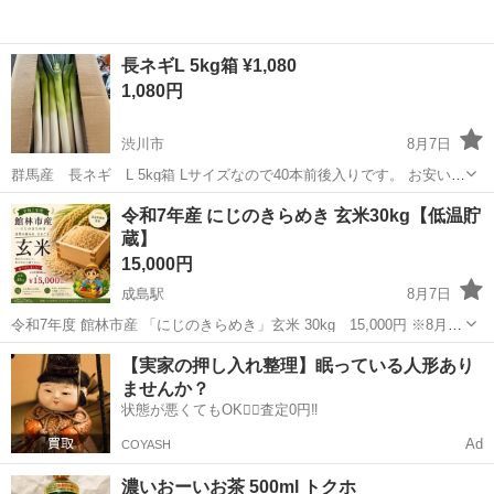
長ネギL 5kg箱 ¥1,080
1,080円
渋川市
8月7日
群馬産 長ネギ L 5kg箱 Lサイズなので40本前後入りです。 お安い時
に買っておいて刻んで冷凍♪ いかがでしょうか^_^ 箱単位で必要数教え
群馬
渋川市
食品
令和7年産 にじのきらめき 玄米30kg【低温貯
てください🙇
蔵】
15,000円
成島駅
8月7日
令和7年度 館林市産 「にじのきらめき」玄米 30kg 15,000円 ※8月に
なるので通常価格よりお求めやすい価格でご用意しました。 事前予約
群馬
館林市
成島駅
食品
【実家の押し入れ整理】眠っている人形あり
制となります。 前日までにご連絡ください。 受け渡しは土日祝のみ対
ませんか？
応いたし...
状態が悪くてもOK🙆‍♀️査定0円‼️
Ad
COYASH
濃いおーいお茶 500ml トクホ