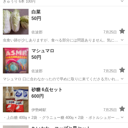
きゅうり 6本 100円
群馬
藤岡市
群馬藤岡駅
食品
白菜
50円
佐波郡
7月25日
虫食い跡が少しありますが、食べる部分には問題ありません。気にな
る外葉は取り除いてお召し上がりください。
群馬
佐波郡
食品
白菜
マシュマロ
50円
佐波郡
7月25日
マシュマロ 口に合わなかったので早めに取りに来てくださる方いれば
どうぞ
群馬
佐波郡
食品
砂糖 6点セット
600円
伊勢崎駅
7月25日
・上白糖 400g × 2袋 ・グラニュー糖 400g × 2袋 ・ボトルシュガー ブ
ラウン 260g × 2本 砂糖ですので賞味期限はありません。 受け渡し場
群馬
伊勢崎市
伊勢崎駅
食品