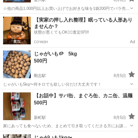
☆他の商品1,000円以上お買い上げでお好きな味を1袋200円でバラ売り
致します。 1袋(500g)に約34個前後入ってます。 賞味期限 2027.6.28〜
群馬
太田市
韮川駅
食品
シャインマスカット
【実家の押し入れ整理】眠っている人形あり
2027.8.7 ○北海道 メロン ○長野県産 シャインマスカッ...
ませんか？
状態が悪くてもOK🙆‍♀️査定0円‼️
Ad
COYASH
じゃがいも🥔 5kg
500円
剛志駅
8月5日
じゃがいも5kg〜何キロでも欲しい分だけ大丈夫です！
群馬
伊勢崎市
剛志駅
食品
じゃがいも
【お話中】サバ缶、まぐろ缶、カニ缶、温麺
500円
新町駅
8月5日
家にあっても食べないため、まとめて引き取ってくださる方にお譲り
します。
群馬
藤岡市
新町駅
食品
じゃがいも1kg〜