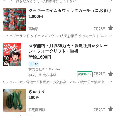
コーヒー好きな方どうぞ 2枚目参考にして下さい
群馬
前橋市
群馬総社駅
食品
コメダ
クッキータイム★ウィッタカーチョコおまけ
1,000円
高崎駅
7月26日
ニュージーランド クイーンズタウンの人気お菓子 クッキータイムのチ
ョコチップクッキー 現地で買ってきたパッケージです。 賞味期限
群馬
高崎市
高崎駅
食品
≪寮無料・月収35万円・派遣社員≫クレー
7/31×5個、8/13×11個 ジンジャーフィンガークッキー×4個とウィッタ
ン・フォークリフト・重機
カーチョコスティッ...
時給1,600円
日払い
株式会社BREXA Next
7月21日
提携サイト
神奈川県 南橋本駅
リチウムイオン電池の原料運搬・投入作業！20～50代の男性活躍中★
ワンルーム寮完備！赴任旅費会社負担！年間休日130日★フォークリフ
神奈川
相模原市
南橋本駅
その他
きゅうり
ト免許お持ちの方、活躍中！就業先食堂利用可★《神奈川県相模原
100円
市》 人気の工場のお仕事 ◇電...
群馬藤岡駅
7月26日