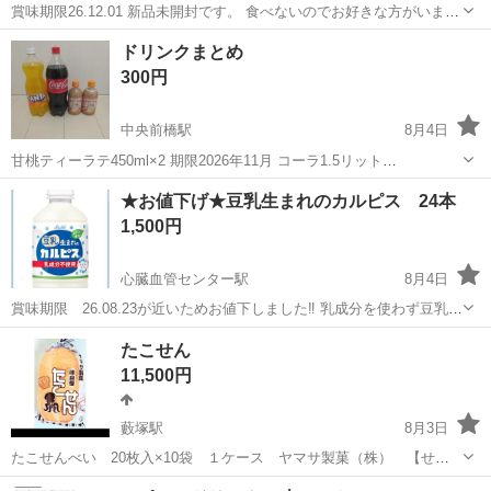
賞味期限26.12.01 新品未開封です。 食べないのでお好きな方がいまし
たら
群馬
高崎市
倉賀野駅
食品
ドリンクまとめ
300円
中央前橋駅
8月4日
甘桃ティーラテ450ml×2 期限2026年11月 コーラ1.5リット
ル 期限2026年11月22日 ファンタオレンジ1.5リ
群馬
前橋市
中央前橋駅
食品
★お値下げ★豆乳生まれのカルピス 24本
ットル 期限2026年09月12日
1,500円
心臓血管センター駅
8月4日
賞味期限 26.08.23が近いためお値下しました‼️ 乳成分を使わず豆乳を
原料とし、発酵という自然製法によって作った植物生まれの「カルピ
群馬
前橋市
心臓血管センター駅
食品
たこせん
ス（Ｒ）」です。甘さひかえめでやさしい味わいなので、ちょっとひ
11,500円
と息ついてリフレッシュし...
藪塚駅
8月3日
たこせんべい 20枚入×10袋 １ケース ヤマサ製菓（株） 【せん
べい大きさ：縦23ｃｍ×横12.5ｃｍ】 お祭りやイベント行事などにど
群馬
太田市
藪塚駅
食品