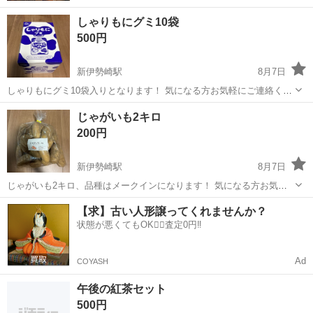
しゃりもにグミ10袋
500円
新伊勢崎駅
8月7日
しゃりもにグミ10袋入りとなります！ 気になる方お気軽にご連絡くだ
さい🎶
群馬
伊勢崎市
新伊勢崎駅
食品
じゃがいも2キロ
200円
新伊勢崎駅
8月7日
じゃがいも2キロ、品種はメークインになります！ 気になる方お気軽
にご連絡ください🎶
群馬
伊勢崎市
新伊勢崎駅
食品
【求】古い人形譲ってくれませんか？
状態が悪くてもOK🙆‍♀️査定0円‼️
Ad
COYASH
午後の紅茶セット
500円