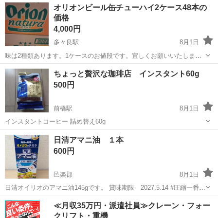
群馬
前橋市
前橋大島駅
食品
モンスター
オリオンビール缶チューハイ2ケース48本の
認してください お渡しはビニール袋に入れた状態となります
価格
4,000円
多々良駅
8月1日
味は2種類あります。1ケースのお値段です。宜しくお願いいたしま
す。
群馬
邑楽郡
多々良駅
食品
缶チューハイ
ちょっと贅沢な珈琲店 インスタント60g
500円
前橋駅
8月1日
インスタントコーヒー 詰め替え60g
群馬
前橋市
前橋駅
食品
日清アマニ油 １本
600円
邑楽郡
8月1日
日清オイリオのアマニ油145gです。 賞味期限 2027.5.14 #圧縮一番搾
り #オメガ #健康 #毎日 #食卓 #チカラ ◆ご自分の出品物や不要
群馬
邑楽郡
食品
≪月収35万円・派遣社員≫クレーン・フォー
物、飲食料品とのチェンジも大歓迎です。出費を抑え、在庫を減ら
クリフト・重機
し、循環さ...