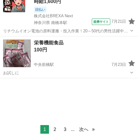
時給1,600円
日払い
株式会社BREXA Next
7月21日
提携サイト
神奈川県 南橋本駅
リチウムイオン電池の原料運搬・投入作業！20～50代の男性活躍中★
ワンルーム寮完備！赴任旅費会社負担！年間休日130日★フォークリフ
神奈川
相模原市
南橋本駅
その他
栄養機能食品
ト免許お持ちの方、活躍中！就業先食堂利用可★《神奈川県相模原
100円
市》 人気の工場のお仕事 ◇電...
中央前橋駅
7月23日
お試しに
群馬
前橋市
中央前橋駅
食品
1
2
3
...
次へ