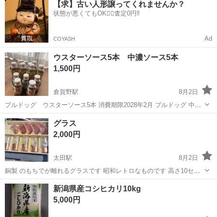
【求】古い人形譲ってくれませんか？
ト免許お持ちの方、活躍中！就業先食堂利用可★《神奈川県相模原
状態が悪くてもOK🙆‍♀️査定0円‼️
市》 人気の工場のお仕事 ◇電...
Ad
COYASH
ウスターソース5本 中濃ソース5本
1,500円
倉賀野駅
8月2日
ブルドッグ ウスターソース5本 消費期限2028年2月 ブルドッグ 中濃
ソース5本 消費期限2028年3月 新品です。 お値下げ不可
群馬
高崎市
倉賀野駅
食品
グラス
2,000円
太田駅
8月2日
銅製 のもちでが離れるグラスです 昭和レトロなものです 高さ10セン
チ 直径5センチ 正確な丸では ありません 新品未使用品です 箱入りで
群馬
太田市
太田駅
食品
新潟県産コシヒカリ10kg
す
5,000円