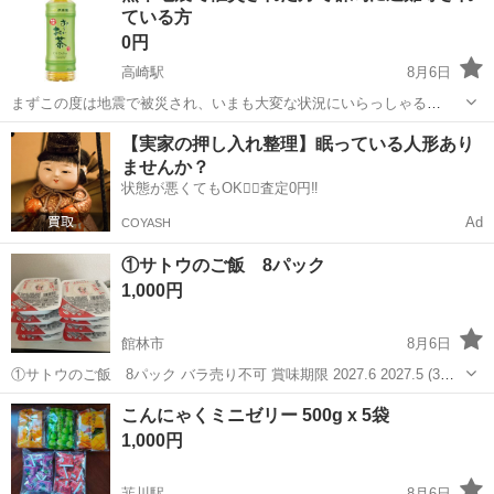
ている方
セブンイレブン等、コ...
0円
高崎駅
8月6日
まずこの度は地震で被災され、いまも大変な状況にいらっしゃる
方々、衷心より御見舞申し上げます。 もし高崎近郊に避難等されてい
群馬
高崎市
高崎駅
食品
【実家の押し入れ整理】眠っている人形あり
るかたいらっしゃるようでしたら ペットボトルのお茶等、トイレット
ませんか？
ペーパー、ティッシュペーパーな...
状態が悪くてもOK🙆‍♀️査定0円‼️
Ad
COYASH
①サトウのご飯 8パック
1,000円
館林市
8月6日
①サトウのご飯 8パック バラ売り不可 賞味期限 2027.6 2027.5 (3パ
ック) 受け渡し日時 8月7日 受け渡し場所 館林市内 値下げ不可
群馬
館林市
食品
こんにゃくミニゼリー 500g x 5袋
1,000円
韮川駅
8月6日