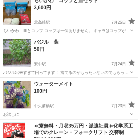
ちいかわ コップと皿セット
所は、セブンイレブン伊勢崎波志江東店の駐車場になります。
3,600円
北高崎駅
7月25日
ちいかわ 皿とコップ コップは一個ありません。 キャラはコップがラ
ッコ2個とハチワレ1個 皿は栗まんじゅうとシーサー 全て中身を確認す
群馬
高崎市
北高崎駅
食品
ちい
バジル 葉
るため開けてますが、新品です！
50円
安中駅
7月24日
バジル出来すぎて困ってます！ 捨てるのがもったいないのでもらって
ください笑 価格50円としていますが、希望金額でOKです！ただでも
群馬
高崎市
安中駅
食品
ウォーターメイト
OK！ 摘みたい！って方もご相談ください！ ご連絡お待ちしてます😊
100円
中央前橋駅
7月23日
お試しに
群馬
前橋市
中央前橋駅
食品
≪寮無料・月収35万円・派遣社員≫化学系工
場でのクレーン・フォークリフト 交替制