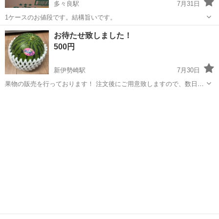
多々良駅
7月31日
1ケースのお値段です。結構旨いです。
群馬
邑楽郡
多々良駅
食品
缶チューハイ
お待たせ致しました！
500円
新伊勢崎駅
7月30日
果物の販売を行っております！ 注文後にご用意致しますので、数日お
日にちいただく場合もございますこと、ご了承くださいませm(_ _)m
群馬
伊勢崎市
新伊勢崎駅
食品
お値段の方は以下の通りです🎶 ・ゴールデンキウイ1パック(300円) ・
パイナップル(...