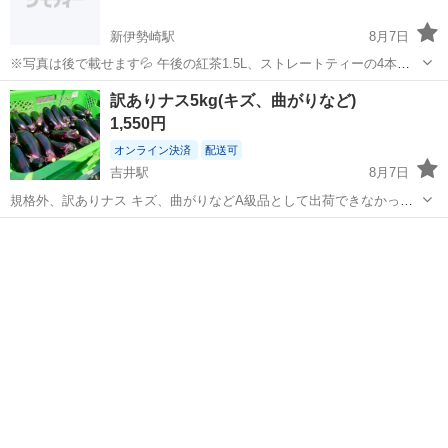
新伊勢崎駅
8月7日
※写真は後で載せます💦 午後の紅茶1.5L、ストレートティーの4本セ
ットとなります！ 今だけプラスで480~600のペットボトルを1本お付け
群馬
伊勢崎市
新伊勢崎駅
食品
午後の紅茶
訳ありナス5kg(キズ、曲がりなど)
します！ 気になる方はお気軽にご連絡ください😊
1,550円
オンライン決済
配送可
吉井駅
8月7日
規格外、訳ありナス キズ、曲がりなどA級品として出荷できなかった
ナスですが、 味は普通のナスと違い、お茶のタンニンと自家製酵母の
群馬
高崎市
吉井駅
食品
力で育てられた、甘みと旨みが豊かなナスになります！ 飲食店様など
におすすめです！ 群馬県...