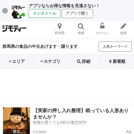
アプリならお得な情報を見逃さない！
インストール
アプリで開く
群馬県
検索
ログイン
投稿
群馬県の食品の中古あげます・譲ります
人気キーワード
エリア
カテゴリ
詳細
新着順
【実家の押し入れ整理】眠っている人形あり
ませんか？
状態が悪くてもOK🙆‍♀️査定0円‼️
Ad
COYASH