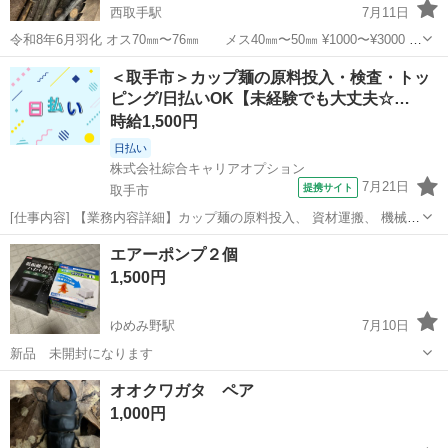
西取手駅
7月11日
令和8年6月羽化 オス70㎜〜76㎜ メス40㎜〜50㎜ ¥1000〜¥3000 今
週日曜日まで出品します。 数にはもちろん限りがあります
茨城
取手市
西取手駅
その他
オオクワガタ
＜取手市＞カップ麺の原料投入・検査・トッ
ピング/日払いOK【未経験でも大丈夫☆…
時給1,500円
日払い
株式会社綜合キャリアオプション
7月21日
提携サイト
取手市
[仕事内容] 【業務内容詳細】カップ麺の原料投入、 資材運搬、 機械の
洗浄、 カップ麺の具材に異物が無いか、 カップの中に具材が全て入っ
茨城
取手市
工場
エアーポンプ２個
ているかの目視検査、 カップ麺の具材トッピングなどのお仕事です。
1,500円
【取扱製品情報】カップ...
ゆめみ野駅
7月10日
新品 未開封になります
茨城
取手市
ゆめみ野駅
その他
エアーポンプ
オオクワガタ ペア
1,000円