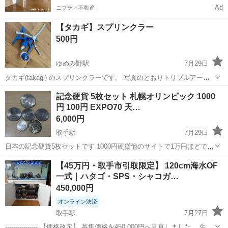
Ad
ニフティ不動産
【タカギ】スプリンクラー
500円
ゆめみ野駅
7月29日
タカギ(takagi) のスプリンクラーです。 写真のとおりトリプルアーム
スプリンクラーです。散水範囲は2~11mで円形に水を撒きます 天然芝
茨城
取手市
ゆめみ野駅
その他
スプリンクラー
記念硬貨 5枚セット 札幌オリンピック 1000
植え付け時のみ数回使用し不要になったので出品しました。
円 100円 EXPO70 天…
6,000円
取手駅
7月29日
日本の記念硬貨5枚セットです 1000円硬貨他のサイトで1万円ほどで売
れてます 【セット内容】 ・札幌オリンピック記念 1000円硬貨（昭和
茨城
取手市
取手駅
その他
【45万円・取手市引取限定】 120cm海水OF
47年） ・札幌オリンピック記念 100円硬貨（昭和47年） ・EXPO70
一式｜ハタゴ・SPS・シャコガ…
大...
450,000円
オンライン決済
取手駅
7月27日
---------------- 【価格改定】 募集価格を450,000円へ見直しました。 生