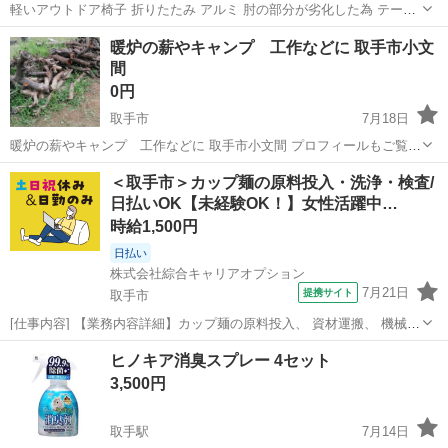
軽いアウトドア椅子 折りたたみ アルミ 肘の部分が劣化した為 テープ
を巻いてあります。 ご了承ください！
茨城
取手市
その他
アウトドア
暖炉の薪やキャンプ 工作などに 取手市小文
間
0円
取手市
7月18日
暖炉の薪やキャンプ 工作などに 取手市小文間 プロフィールもご覧い
ただきスムーズな やり取りが出来るように ご協力ください。
茨城
取手市
その他
＜取手市＞カップ麺の原料投入・洗浄・検査/
日払いOK【未経験OK！】女性活躍中…
時給1,500円
日払い
株式会社綜合キャリアオプション
7月21日
提携サイト
取手市
[仕事内容] 【業務内容詳細】カップ麺の原料投入、 資材運搬、 機械の
洗浄、 具材に異物が無いか、 カップの中に具材が全て入っているかの
茨城
取手市
工場
ヒノキア消臭スプレー 4セット
目視検査、 カップ麺の具材トッピングなどのお仕事です。 【取扱製品
3,500円
情報】カップ麺 。＋...
取手駅
7月14日