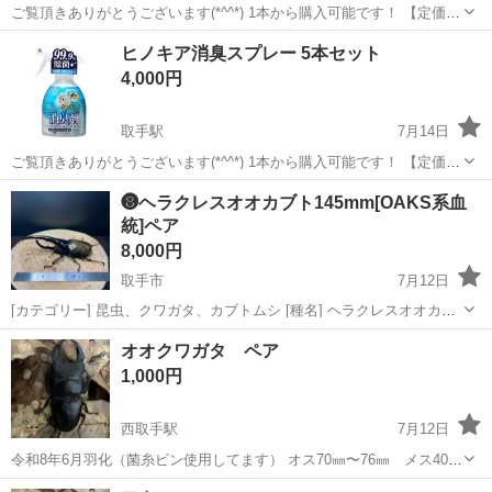
ご覧頂きありがとうございます(*^^*) 1本から購入可能です！ 【定価】
1本あたり1500円程で購入しました ⚠️10本くらいあるので購入希望の
茨城
取手市
取手駅
その他
チンチラ
ヒノキア消臭スプレー 5本セット
数コメントお願いします 匂いお抑えて消臭＆除菌出来るのでとても使
4,000円
いやす...
取手駅
7月14日
ご覧頂きありがとうございます(*^^*) 1本から購入可能です！ 【定価】
1本あたり1500円程で購入しました ⚠️10本くらいあるので購入希望の
茨城
取手市
取手駅
その他
チンチラ
❽ヘラクレスオオカブト145mm[OAKS系血
数コメントお願いします 匂いお抑えて消臭＆除菌出来るのでとても使
統]ペア
いやす...
8,000円
取手市
7月12日
[カテゴリー] 昆虫、クワガタ、カブトムシ [種名] ヘラクレスオオカブ
ト [サイズ] ♂145mm (約) ♀フリーサイズ〜70mm (約) [産地] グアドル
茨城
取手市
その他
OAKS
オオクワガタ ペア
ープ島 [羽化] ♂2026.03.07 ♀202...
1,000円
西取手駅
7月12日
令和8年6月羽化（菌糸ビン使用してます） オス70㎜〜76㎜ メス40
㎜〜50㎜ 1000円〜3000円(大きさにより) 本日17時までの出品となりま
茨城
取手市
西取手駅
その他
オオクワガタ