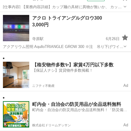
[仕事内容] 【業務内容詳細】カップ麺の具材に異物が無いか、 カップ
の中に具材が全て入っているかの目視検査、 カップ麺の具材トッピン
茨城
取手市
工場
アクロ トライアングルグロウ300
グなどのお仕事です。 【取扱製品情報】カップ麺 。＋お仕事探しはコ
3,000円
ンシェルスタッフにおまか...
寺原駅
6月26日
アクアリウム照明 AqulloTRIANGLE GROW 300 ※注 吊り下げワイヤ
ーは付きません。 以下、メーカーサイト引用 30cm水槽(27~38cm水槽
茨城
取手市
寺原駅
その他
水槽
まで設置可能) ガラス厚12mmまでのフレームレス水槽に対応...
【格安物件多数✨】家賃4万円以下多数
【保証人ナシ】賃貸物件多数掲載！
Ad
ニフティ不動産
町内会・自治会の防災用品が全品送料無料
町内会・自治会の防災用品が全品送料無料！「防災備蓄
用品ドットコム」
Ad
株式会社ドリームデッサン