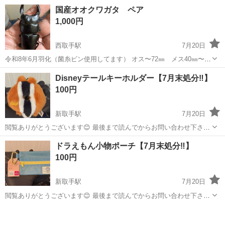
国産オオクワガタ ペア
1,000円
西取手駅
7月20日
令和8年6月羽化（菌糸ビン使用してます） オス〜72㎜ メス40㎜〜
残り少なくなってます 飼育は100均で売っているもので揃うのでお子
茨城
取手市
西取手駅
その他
オオクワガタ
Disneyテールキーホルダー【7月末処分‼️】
様と一緒に飼育などいかがですか ※オス72㎜〜76㎜は2000円で出して
100円
ます ...
新取手駅
7月20日
閲覧ありがとうございます😊 最後まで読んでからお問い合わせ下さ
い。 読まれた方のみ、ご返信致します。ご理解下さいませ。
茨城
取手市
新取手駅
その他
テール
ドラえもん小物ポーチ【7月末処分‼️】
【⭐️お品物の状態🌟】 ・未使用品になります。
100円
【🏃‍♂️...
新取手駅
7月20日
閲覧ありがとうございます😊 最後まで読んでからお問い合わせ下さ
い。 読まれた方のみ、ご返信致します。ご理解下さいませ。
茨城
取手市
新取手駅
その他
ドラえもん
【⭐️お品物の状態🌟】 ・未使用品になります。