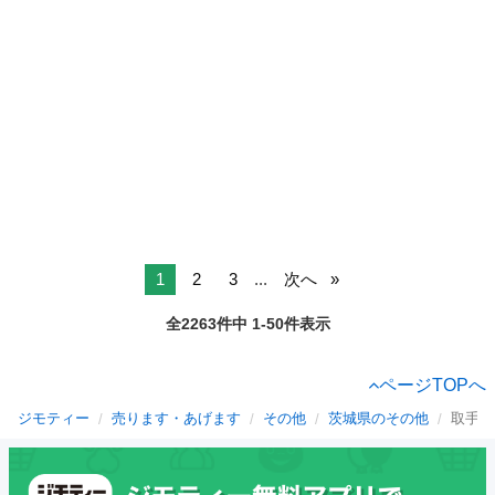
1
2
3
...
次へ
全2263件中 1-50件表示
ページTOPへ
ジモティー
売ります・あげます
その他
茨城県のその他
取手市