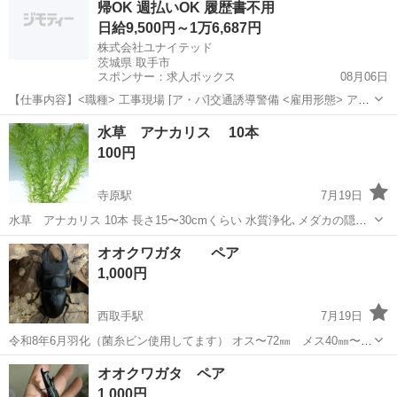
帰OK 週払いOK 履歴書不用
金魚のおやつに与えたり、メ...
日給9,500円～1万6,687円
株式会社ユナイテッド
茨城県 取手市
スポンサー：求人ボックス
08月06日
【仕事内容】<職種> 工事現場 [ア・パ]交通誘導警備 <雇用形態> アル
バイト・パート <給与> [ア・パ]日給9,500円～16,687円 交通費:一部支
アルバイト・パート
水草 アナカリス 10本
給 規定により支給 1日500円～1000円 日給10500円 休日出勤...
100円
寺原駅
7月19日
水草 アナカリス 10本 長さ15〜30cmくらい 水質浄化､メダカの隠れ
家などにいかがでしょうか。植えても浮かべてもよく育ち増えてくれ
茨城
取手市
寺原駅
その他
アナカリス
オオクワガタ ペア
ます。またメダカの冬越しにも役立ちますよ♪ 屋内水槽と屋外ビオト
1,000円
ープで増えたものなの...
西取手駅
7月19日
令和8年6月羽化（菌糸ビン使用してます） オス〜72㎜ メス40㎜〜
残り少なくなってます 飼育は100均で売っているもので揃うのでお子
茨城
取手市
西取手駅
その他
オオクワガタ
オオクワガタ ペア
様と一緒に飼育などいかがですか ※オス72㎜〜76㎜は2000円で出して
1,000円
ます ...