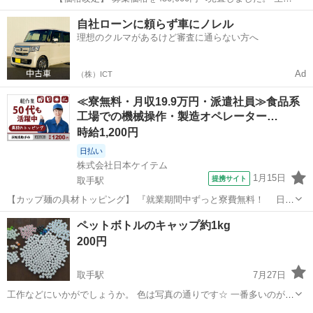
体・サンゴ・ライブロック・機材・管理記録を含む内容と、引取条件
茨城
取手市
取手駅
その他
自社ローンに頼らず車にノレル
に変更はありません。 当面、こちらの価格で募集します。 ---...
理想のクルマがあるけど審査に通らない方へ
Ad
（株）ICT
≪寮無料・月収19.9万円・派遣社員≫食品系
工場での機械操作・製造オペレーター…
時給1,200円
日払い
株式会社日本ケイテム
1月15日
提携サイト
取手駅
【カップ麺の具材トッピング】 『就業期間中ずっと寮費無料！ 日勤
専属＆土日休みの軽作業』 #家具家電付き1R完備 #20～50前半活躍中
茨城
取手市
取手駅
その他
ペットボトルのキャップ約1kg
#赴任交通費支給 #日勤専属 #土日休み #大手食品メーカー #寮～車・
200円
自転車通勤...
取手駅
7月27日
工作などにいかがでしょうか。 色は写真の通りです☆ 一番多いのが、
1白、2水色、3赤系、4薄緑…その他。 約425個、きれいな状態です。