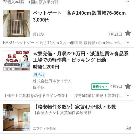
72個入✖︎4袋 ➕開封済み半分弱
茨城
取手市
龍ケ崎市駅
その他
ロリエ
ペットゲート 高さ140cm 設置幅76-86cm
3,000円
藤代駅
7月21日
RAKU ペットゲート 高さ140cm 3.5cm柵間隔 取付幅76cm-86cmベビ
ーゲート 突っ張り ハイタイプ 扉自動開閉 オートクローズ 飛び越え防
茨城
取手市
藤代駅
その他
≪寮完備・月収22.6万円・派遣社員≫食品系
止 https://rakuzone.jp/collection...
工場での軽作業・ピッキング 日勤
時給1,200円
日払い
株式会社日本ケイテム
4月9日
提携サイト
取手駅
【麺の上に具材をのせるライン作業】 『夕方5時前に退勤！残業ほぼ0
のカンタン軽作業』 #取手駅・藤代駅～送迎あり #20～50前半活躍中 #
茨城
取手市
取手駅
その他
【格安物件多数✨】家賃4万円以下多数
土日休み #長期休暇年3回 #冷暖房完備 #大手食品メーカー #経験不問
【保証人ナシ】賃貸物件多数掲載！
#喫煙所...
Ad
ニフティ不動産