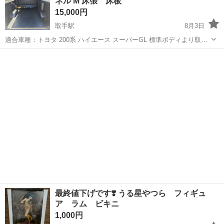
ネル M 床張 床板
15,000円
取手駅
8月3日
適合車種：トヨタ 200系 ハイエース スーパーGL 標準ボディより取り
外し※6型パワスラ無しで使用していました。 板にクッションフロア
茨城
取手市
取手駅
その他
200系
を張り付けたものになります。 他年式での使用は確認できていません
ので、ご自身でお調べ...
最終値下げです❣️ うる星やつら フィギュ
ア ラム ビキニ
1,000円