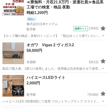
≪寮無料・月収21.9万円・派遣社員≫食品系
た。 和装の際の小物としてもお使いいただけます。 【商品名】寿恵廣
工場での検査・検品 夜勤
（末広） 【状態】経年によ...
時給1,200円
日払い
株式会社日本ケイテム
2月6日
提携サイト
取手駅
【カップ麺の検品・具材のトッピング】 『朝はゆっくり寝ていたい♪
夕方～の軽作業！ 寮費無料で安心して一人暮らし』 #赴任交通費支
茨城
取手市
取手駅
その他
オガワ Vigas 2 ヴィガス2
給 #20～50前半活躍中 #夕方4時30分～ #土日休み #冷暖房完備 #”あ
58,000円
の”カップ麺...
寺原駅
8月1日
新品で購入後、1度だけ使用しました。使用後は完全乾燥させて保管し
て室内で保管しております。 ペグ、ハンマーは未使用です。 説明書も
茨城
取手市
寺原駅
その他
ハイエースLEDライト
あります。 目立った傷や汚れはありませんがあくまでアウトドア商品
2,000円
なので、多少の芝や土の巻き...
取手駅
7月29日
ハイエースLED 200系6型にて使用 フロントマップランプ スライドド
ア用 リアステップ バックドア ナンバー灯
茨城
取手市
取手駅
その他