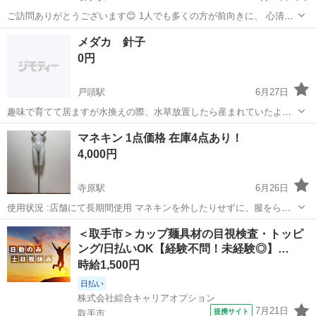
ご訪問ありがとうございます😊 1人でも多くの方が前向きに、 心清ら
かに健康的にお過ごし出来ますよう、 心を込めてリーディングしてお
茨城
取手市
取手駅
その他
カード
メダカ 針子
ります💕 某大手企業占い実績3,000件以上、 開業13年です。 お電話で
0円
も、お近くの方は...
戸頭駅
6月27日
趣味で育てて居ますが水換えの際、水草放置したら産まれていたよう
です。 まだまだ小さい針子です。 4.5匹、プラ容器に入れてお渡しに
茨城
取手市
戸頭駅
その他
針子
マネキン 1点価格 在庫4点あり！
なります。
4,000円
寺原駅
6月26日
使用状況 :店舗にて長期間使用 マネキンを外したりせずに、服をらく
らく着せ替え可能。 注意事項 :発送手配は、対応しておりません。直
茨城
取手市
寺原駅
その他
マネキン
＜取手市＞カップ麺具材の目視検査・トッピ
接取引きとなります。必ずご購入前にご連絡ご検討くださいませ。 在
ング/日払いOK【経験不問！未経験◎】…
庫:4体同じ商品ございま...
時給1,500円
日払い
株式会社綜合キャリアオプション
7月21日
提携サイト
取手市