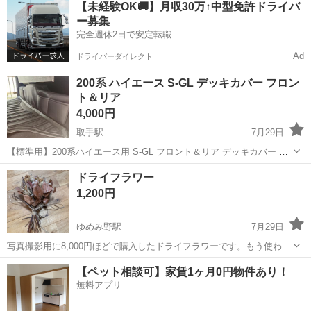
【未経験OK🚚】月収30万↑中型免許ドライバ
ー募集
完全週休2日で安定転職
Ad
ドライバーダイレクト
200系 ハイエース S-GL デッキカバー フロン
ト＆リア
4,000円
取手駅
7月29日
【標準用】200系ハイエース用 S-GL フロント＆リア デッキカバー セ
ット 2P PVCブラックレザー 内装 カスタムパーツ トヨタ ナロー 材質
茨城
取手市
取手駅
その他
200系
ドライフラワー
フェイクレザー 色 ブラック 適合車両のタイプ 乗用車 設置位置 前...
1,200円
ゆめみ野駅
7月29日
写真撮影用に8,000円ほどで購入したドライフラワーです。もう使わな
いのでお安くして出品しました。 撮影で2日ほど使用しています。 お
茨城
取手市
ゆめみ野駅
その他
ドライフラワー
【ペット相談可】家賃1ヶ月0円物件あり！
渡し場所は、ゆめみ野駅前ロータリーです。 質問などあればお気軽に
無料アプリ
お問い合わせください。