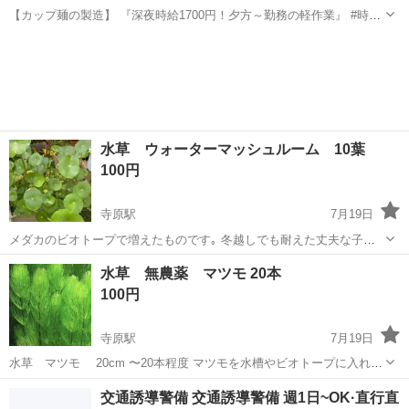
【カップ麺の製造】 『深夜時給1700円！夕方～勤務の軽作業』 #時給
160円UP #20～50代前半活躍中 #夕方4時～夜1時過ぎまで #残業基本0
茨城
取手市
取手駅
その他
#未経験OK #土日祝休み #女性も多数活躍中《お仕事No.2775》...
水草 ウォーターマッシュルーム 10葉
100円
寺原駅
7月19日
メダカのビオトープで増えたものです｡ 冬越しでも耐えた丈夫な子達
です､冬場の葉は小さくなりますが今は大きく立派な沢山の葉です♪ 量
茨城
取手市
寺原駅
その他
ウォーターマッシュルーム
水草 無農薬 マツモ 20本
はおおよそ10葉以上の丈夫な葉をお持ちします^ ^ 夏場の気温の上昇を
100円
抑えたり、苔の抑制...
寺原駅
7月19日
水草 マツモ 20cm 〜20本程度 マツモを水槽やビオトープに入れる
メリット✨ マツモを水槽に入れるメリットや利用方法は様々ありま
茨城
取手市
寺原駅
その他
マツモ
交通誘導警備 交通誘導警備 週1日~OK·直行直
す。 水質浄化を期待したり、浮かべるだけで植える手間を省けたり、