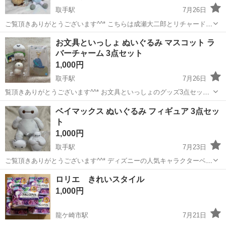
取手駅
7月26日
ご覧頂きありがとうございます^^* こちらは成瀬大二郎とリチャードの
ぬいぐるみ2点セットになります！ 何かありましたらコメントお願い
茨城
取手市
取手駅
その他
大二郎
お文具といっしょ ぬいぐるみ マスコット ラ
しますm(*_ _)m
バーチャーム 3点セット
1,000円
取手駅
7月26日
覧頂きありがとうございます^^* お文具といっしょのグッズ3点セット
ぬいぐるみ、マスコット、一番くじのラバーチャーム1点になります
茨城
取手市
取手駅
その他
ベイマックス ぬいぐるみ フィギュア 3点セッ
【セット内容】 ・ぬいぐるみ、マスコット ・一番くじ F賞 お星さま
ト
ラバーチャーム...
1,000円
取手駅
7月23日
ご覧頂きありがとうございます^^* ディズニーの人気キャラクターベイ
マックス ぬいぐるみと1番くじのシリコンポーチ2点です 【ブランド】
茨城
取手市
取手駅
その他
ロリエ きれいスタイル
Disney 【カテゴリ】ぬいぐるみ・キャラクターグッズ 【商品の状態】
1,000円
新品未使用 ...
龍ケ崎市駅
7月21日