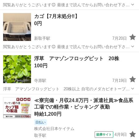
閲覧ありがとうございます😊 最後まで読んでからお問い合わせ下さ
い。 読まれた方のみ、ご返信致します。ご理解下さいませ。
茨城
取手市
新取手駅
その他
スティッチ
カゴ【7月末処分‼️】
【⭐️お品物の状態🌟】 ・未使用品になります。
0円
【🏃‍♂...
新取手駅
7月20日
閲覧ありがとうございます😊 最後まで読んでからお問い合わせ下さ
い。 読まれた方のみ、ご返信致します。ご理解下さいませ。
茨城
取手市
新取手駅
その他
カゴ
浮草 アマゾンフロッグピット 20株
【⭐️お品物の状態🌟】 ・中古品になりますが、
100円
整備と消毒済みです。 ...
寺原駅
7月19日
浮草 アマゾンフロッグピット 20株以上 自宅のメダカビオトープで
増えたものです｡ バケツにまとめて入れて置いたので日光不足で傷ん
茨城
取手市
寺原駅
その他
浮草
≪寮完備・月収24.8万円・派遣社員≫食品系
でいる物もありますが､直ぐに綺麗で元気な株が育ちます^ ^ メダカや
工場での軽作業・ピッキング 夜勤
貝の卵が付いているかもしれ...
時給1,200円
日払い
株式会社日本ケイテム
4月9日
提携サイト
取手駅