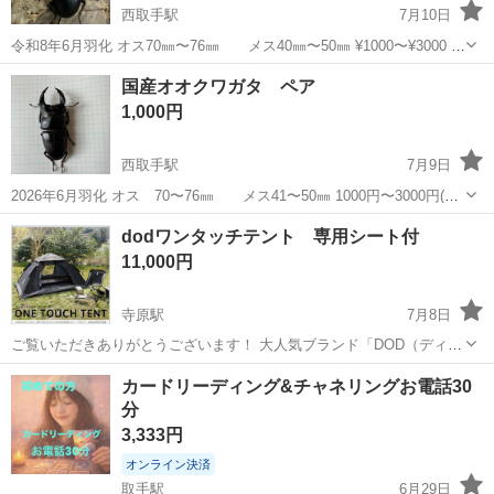
西取手駅
7月10日
令和8年6月羽化 オス70㎜〜76㎜ メス40㎜〜50㎜ ¥1000〜¥3000 今
週日曜日まで出品します。 数にはもちろん限りがあります
茨城
取手市
西取手駅
その他
オオクワガタ
国産オオクワガタ ペア
1,000円
西取手駅
7月9日
2026年6月羽化 オス 70〜76㎜ メス41〜50㎜ 1000円〜3000円(大
きさにより) 平日は19時以降、土日は時間相談でのお渡しになります
茨城
取手市
西取手駅
その他
dodワンタッチテント 専用シート付
宜しくお願いします 初めて飼う方はお渡しの時簡単に説明します。
11,000円
寺原駅
7月8日
ご覧いただきありがとうございます！ ​大人気ブランド「DOD（ディー
オーディー）」の2人用ワンタッチテント（ブラック）です。 紐を引
茨城
取手市
寺原駅
その他
カードリーディング&チャネリングお電話30
くだけで一瞬で立ち上がるため、設営・撤収がとにかく楽なのが特徴
分
です。ソロキャンプやデュオキャ...
3,333円
オンライン決済
取手駅
6月29日