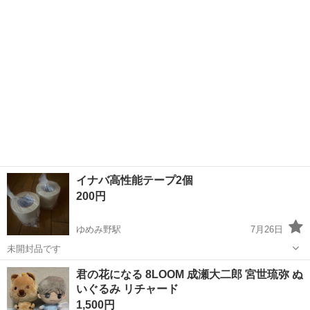
茨城
取手市
取手駅
その他
ペットボトル
ミスターマックス取手店でお引き取りお願いします🍀
イナバ高性能テープ2個
200円
ゆめみ野駅
7月26日
未開封品です
茨城
取手市
ゆめみ野駅
その他
イナバ
君の花になる 8LOOM 成瀬大二郎 宮世琉弥 ぬ
いぐるみ リチャード
1,500円