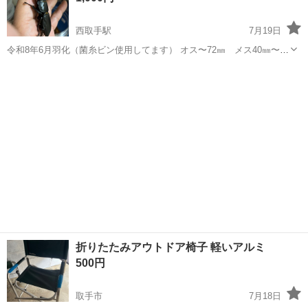
西取手駅
7月19日
令和8年6月羽化（菌糸ビン使用してます） オス〜72㎜ メス40㎜〜
残り少なくなってます 飼育は100均で売っているもので揃うのでお子
茨城
取手市
西取手駅
その他
オオクワガタ
様と一緒に飼育などいかがですか ※オス72㎜〜76㎜は2000円で出して
ます ...
折りたたみアウトドア椅子 軽いアルミ
500円
取手市
7月18日