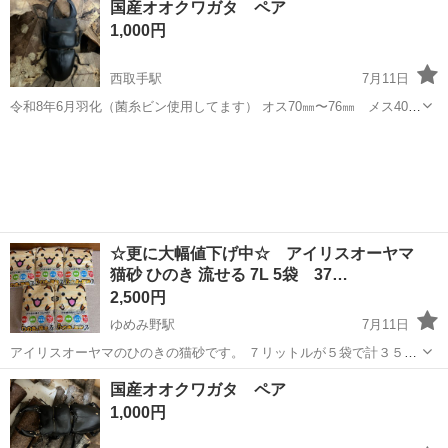
国産オオクワガタ ペア
す 数には限りがありますのでご了承ください 飼育は100均で売っ...
1,000円
西取手駅
7月11日
令和8年6月羽化（菌糸ビン使用してます） オス70㎜〜76㎜ メス40
㎜〜50㎜ 1000円〜3000円(大きさにより) 明日日曜日までの出品となり
茨城
取手市
西取手駅
その他
オオクワガタ
ます 数には限りがありますのでご了承ください 飼育は100均で売っ...
☆更に大幅値下げ中☆ アイリスオーヤマ
猫砂 ひのき 流せる 7L 5袋 37…
2,500円
ゆめみ野駅
7月11日
アイリスオーヤマのひのきの猫砂です。 ７リットルが５袋で計３５リ
ットルです。 ネットで買うよりも安くお出ししています。 うちの子た
茨城
取手市
ゆめみ野駅
その他
国産オオクワガタ ペア
ちには、合わなかったようなので、お譲りします。 取引場所は、多少
1,000円
の配慮が可能です。...