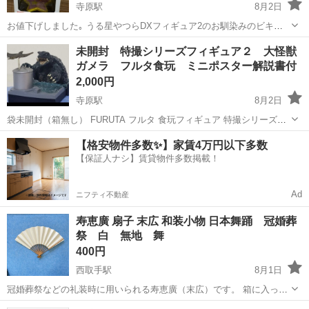
寺原駅
8月2日
お値下げしました｡ うる星やつらDXフィギュア2のお馴染みのビキニ
姿のラムちゃんです。 随分昔のアミューズメント品（昔のゲーセンの
茨城
取手市
寺原駅
その他
うる星やつら
未開封 特撮シリーズフィギュア２ 大怪獣
UFOキャッチャーで取った物です） 引っ越しで出て来ました。 ずっと
ガメラ フルタ食玩 ミニポスター解説書付
押入れの段ボールに しまっ...
2,000円
寺原駅
8月2日
袋未開封（箱無し） FURUTA フルタ 食玩フィギュア 特撮シリーズフ
ィギュア２ 大怪獣ガメラ ⑤【大怪獣空中決戦ガメラ】 ミニポスター
茨城
取手市
寺原駅
その他
食玩
【格安物件多数✨】家賃4万円以下多数
説明書付き 他にも同シリーズならびにゴジラ等も出品しております｡
【保証人ナシ】賃貸物件多数掲載！
まとめ買いのみ割引...
Ad
ニフティ不動産
寿恵廣 扇子 末広 和装小物 日本舞踊 冠婚葬
祭 白 無地 舞
400円
西取手駅
8月1日
冠婚葬祭などの礼装時に用いられる寿恵廣（末広）です。 箱に入った
状態で保管しておりました。 日本舞踊の練習用に使用しておりまし
茨城
取手市
西取手駅
その他