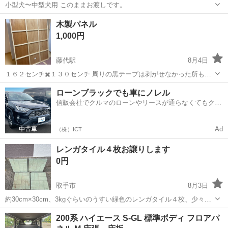
小型犬〜中型犬用 このままお渡しです。
茨城
取手市
取手駅
その他
木製パネル
1,000円
藤代駅
8月4日
１６２センチ✖️１３０センチ 周りの黒テープは剥がせなかった所もあ
るので、テープは残ってる箇所あり ハイエースか軽トラでないと運搬
茨城
取手市
藤代駅
その他
テープ
ローンブラックでも車にノレル
不可。 事情あり使用しないため上記価格で売ります。 その場で見て不
信販会社でクルマのローンやリースが通らなくてもクル
満であれ...
マをご利用いただけるサービスがあります！
Ad
（株）ICT
レンガタイル４枚お譲りします
0円
取手市
8月3日
約30cm×30cm、3kgぐらいのうすい緑色のレンガタイル４枚、少々欠
けたところがありますが不要になったため、取りにきてくれる方を優
茨城
取手市
その他
200系 ハイエース S-GL 標準ボディ フロアパ
先にお譲りします。