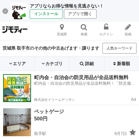
アプリならお得な情報を見逃さない！
インストール
アプリで開く
茨城県
検索
ログイン
投稿
茨城県 取手市のその他の中古あげます・譲ります
人気キーワード
エリア
カテゴリ
詳細
新着順
町内会・自治会の防災用品が全品送料無料
町内会・自治会の防災用品が全品送料無料！「防災備蓄
用品ドットコム」
Ad
株式会社ドリームデッサン
ペットゲージ
500円
取手駅
8月7日