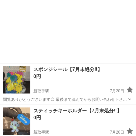
【🏃‍♂...
スポンジシール【7月末処分‼️】
0円
新取手駅
7月20日
閲覧ありがとうございます😊 最後まで読んでからお問い合わせ下さ
い。 読まれた方のみ、ご返信致します。ご理解下さいませ。
茨城
取手市
新取手駅
その他
TSUTAYA
スティッチキーホルダー【7月末処分‼️】
【⭐️お品物の状態🌟】 ・未使用品になります。
0円
【🏃‍♂️...
新取手駅
7月20日