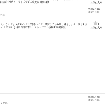
場所四日市市ミニストップ天カ須賀店 時間相談
お気に入り
更新8月3日
作成8月3日
の他
1
とれないです 約25センチ 状態悪いので、確認してから取り引きします、取り引き
す！ 取り引き場所四日市市ミニストップ天カ須賀店 時間相談
お気に入り
更新8月3日
作成8月3日
その他