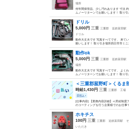
場所
何年間保管品、少し汚れあります 寸法 約 
ムノーリターンでお願いします！ 取り引き
ドリル
5,000円
三重
三重郡
近鉄富田駅
ドリル
動作大丈夫です 写真すべてです、 来て
願いします！ 取り引き場所四日市市ミニ
動作ok
5,000円
三重
三重郡
近鉄富田駅
場所
動作大丈夫です 写真すべてです、 よく
ムノーリターンでお願いします！ 取り引
＜三重郡菰野町＞くるま部
時給1,430円
三重
三重郡
工場
日払い
[仕事内容] 【業務内容詳細】≪昇給制
のコーティングを行う企業様でのお仕事です
ホキチス
100円
三重
三重郡
近鉄富田駅
そ
いただき