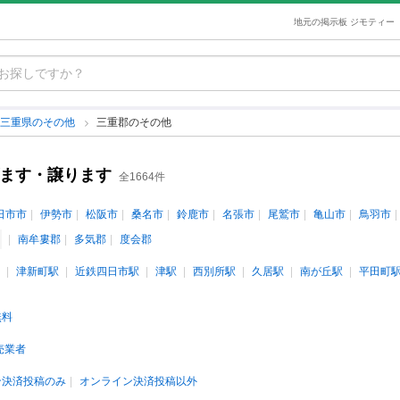
地元の掲示板 ジモティー
三重県のその他
三重郡のその他
げます・譲ります
全1664件
日市市
伊勢市
松阪市
桑名市
鈴鹿市
名張市
尾鷲市
亀山市
鳥羽市
南牟婁郡
多気郡
度会郡
津新町駅
近鉄四日市駅
津駅
西別所駅
久居駅
南が丘駅
平田町
無料
売業者
ン決済投稿のみ
オンライン決済投稿以外