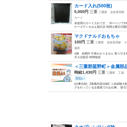
カード入れ(500枚)
5,000円
三重
三重郡
近鉄富田駅
カード
未使用のカード入れです、 50ページで
ケーズデンキみえ朝日店 時間土曜日日曜
マクドナルドおもちゃ
100円
三重
三重郡
近鉄富田駅
そ
場所
4個 未開封 中身わかりません 取り引
天カ須賀店 時間相談
＜三重郡菰野町＞金属部品
時給1,430円
三重
三重郡
工場
日払い
[仕事内容] 【業務内容詳細】≪未経験
グを行っている企業様でのお仕事。 取引