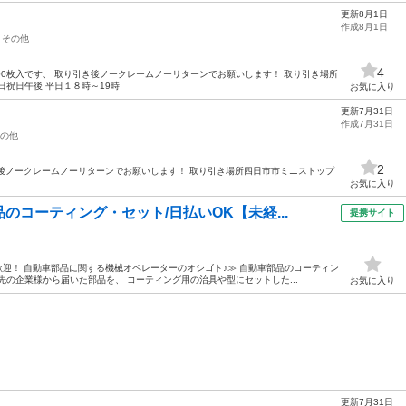
更新8月1日
作成8月1日
その他
4
500枚入です、 取り引き後ノークレームノーリターンでお願いします！ 取り引き場所
日祝日午後 平日１８時～19時
お気に入り
更新7月31日
作成7月31日
の他
2
き後ノークレームノーリターンでお願いします！ 取り引き場所四日市市ミニストップ
お気に入り
のコーティング・セット/日払いOK【未経...
提携サイト
大歓迎！ 自動車部品に関する機械オペレーターのオシゴト♪≫ 自動車部品のコーティン
先の企業様から届いた部品を、 コーティング用の治具や型にセットした...
お気に入り
更新7月31日