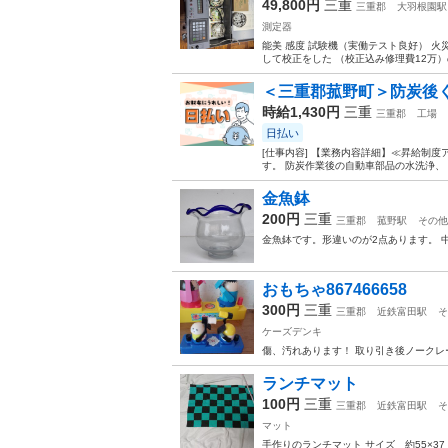
49,800円
三重
三重郡
大羽根園駅
測定器
能美 感度 試験機（実働テスト良好） 火
して校正をした （校正込み修理費12万）
＜三重郡菰野町＞防炭後く
時給1,430円
三重
三重郡
工場
日払い
[仕事内容] 【業務内容詳細】≪昇給制
す。 防炭作業後の自動車部品の水洗浄、 
金魚鉢
200円
三重
三重郡
菰野駅
その他
金魚鉢です。形違いのが2点あります。 
おもちゃ867466658
300円
三重
三重郡
近鉄富田駅
そ
ケーズデンキ
傷、汚れあります！ 取り引き後ノークレ
ランチマット
100円
三重
三重郡
近鉄富田駅
そ
マット
手作りのランチマット サイズ 約55×