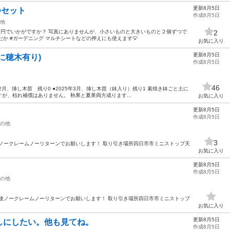
更新8月5日
つセット
作成8月5日
他
00円でいかがですか？ 写真にありませんが、小さいものと大きいものと２個ずつで
2
だか #ガーデニング マルチシートなどの押えにも使えます💡
お気に入り
更新8月5日
に穂木有り)
作成8月5日
46
4年2月、挿し木苗 残り0 ●2025年3月、挿し木苗（鉢入り）残り1 素焼き鉢ごと土に
が、枯れ補償はありません。 秋果と夏果両方成ります...
お気に入り
更新8月5日
作成8月5日
の他
3
ノークレームノーリターンでお願いします！ 取り引き場所四日市市ミニストップ天
お気に入り
更新8月5日
作成8月5日
の他
引き後ノークレームノーリターンでお願いします！ 取り引き場所四日市市ミニストップ
お気に入り
更新8月5日
しにしたい。他も見てね。
作成8月5日