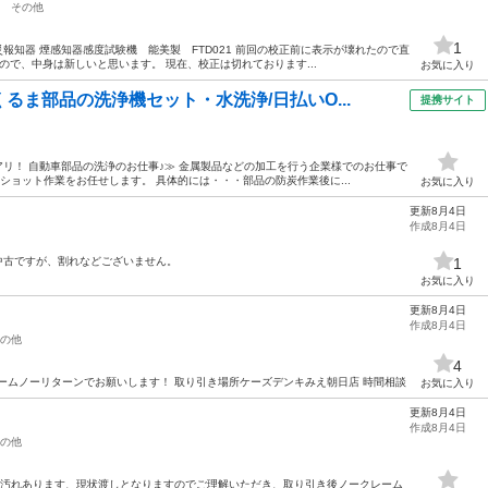
その他
1
災報知器 煙感知器感度試験機 能美製 FTD021 前回の校正前に表示が壊れたので直
ので、中身は新しいと思います。 現在、校正は切れております...
お気に入り
るま部品の洗浄機セット・水洗浄/日払いO...
提携サイト
度アリ！ 自動車部品の洗浄のお仕事♪≫ 金属製品などの加工を行う企業様でのお仕事で
ショット作業をお任せします。 具体的には・・・部品の防炭作業後に...
お気に入り
更新8月4日
作成8月4日
中古ですが、割れなどございません。
1
お気に入り
更新8月4日
作成8月4日
の他
4
ームノーリターンでお願いします！ 取り引き場所ケーズデンキみえ朝日店 時間相談
お気に入り
更新8月4日
作成8月4日
の他
37 汚れあります、現状渡しとなりますのでご理解いただき、取り引き後ノークレーム