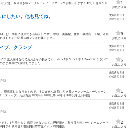
1
いただき、取り引き後ノークレームノーリターンでお願いします！ 取り引き場所四
お気に入り
更新8月2日
しにしたい。他も見てね。
作成8月2日
9
meter 「AR814」は、手軽に使用できる騒音計です。 学校、美術館、住居、事務所、工場、道路
れましたので防風スポンジは付属しませ...
お気に入り
更新8月6日
パイプ、クランプ
作成8月1日
単管パイプ 素人採寸なのでおおよその長さです。 4m✕2本 3m✕1 本 2.5m✕4本 クランプ
6
のまま車庫にて保管してました。...
お気に入り
更新8月1日
作成8月1日
の他
1
、現状渡しとなりますので、すみません🙇 取り引き後ノークレームノーリターン
ニストップ天カ須賀店 時間平日18時以降 木曜日19時以降 土日相談
お気に入り
更新8月1日
作成8月1日
の他
2
いです、8年前かも？ 保証できないのでご理解頂き、取り引き後ノークレームノーリ
200円です 取り引き場所四日市市北イオン 時間相談
お気に入り