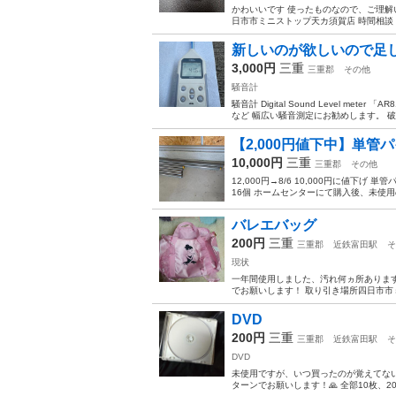
かわいいです 使ったものなので、ご理解
日市市ミニストップ天カ須賀店 時間相談
新しいのが欲しいので足
3,000円
三重
三重郡
その他
騒音計
騒音計 Digital Sound Level 
など 幅広い騒音測定にお勧めします。 破
【2,000円値下中】単管
10,000円
三重
三重郡
その他
12,000円→8/6 10,000円に値下げ 
16個 ホームセンターにて購入後、未使用
バレエバッグ
200円
三重
三重郡
近鉄富田駅
そ
現状
一年間使用しました、汚れ何ヵ所あります
でお願いします！ 取り引き場所四日市市ミ
DVD
200円
三重
三重郡
近鉄富田駅
そ
DVD
未使用ですが、いつ買ったのが覚えてな
ターンでお願いします！🙏 全部10枚、