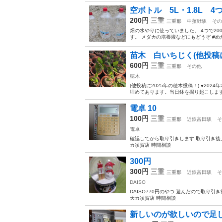
空ボトル 5L・1.8L 4
200円
三重
三重郡
中菰野駅
その
畑の水やりに使っていました。 4つで2
す。 メダカの培養液などにもどうぞ #め
苗木 白いちじく(他投稿
600円
三重
三重郡
その他
穂木
(他投稿に2025年の穂木投稿！) ●202
埋めてあります。当日鉢を掘り起こします
電卓 10
100円
三重
三重郡
近鉄富田駅
そ
電卓
確認してから取り引きします 取り引き後
カ須賀店 時間相談
300円
300円
三重
三重郡
近鉄富田駅
そ
DAISO
DAISO770円のやつ 遊んだので取り
天カ須賀店 時間相談
新しいのが欲しいので足