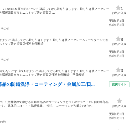
1
23.5×18.5 高さ約27センチ 確認してから取り引きします、取り引き後ノークレー
場所四日市市ミニストップ天カ須賀店 ...
お気に入り
更新8月3日
作成8月3日
その他
8
いただいて確認してから取り引きします！ 取り引き後ノークレームノーリターンでお
ストップ天カ須賀店付近 時間相談
お気に入り
更新8月3日
作成8月3日
その他
3
わからないです 来ていただいて確認してから取り引きします！ 取り引き後ノークレー
き場所四日市市ミニストップ天カ須賀店付近 時間相談 平日希望
お気に入り
品の防錆洗浄・コーティング・金属加工/日...
提携サイト
度アリ！ 交替勤務で稼げる自動車部品のコーティングと加工のオシゴト♪≫ 自動車部品
。 具体的には・・・防炭作業、 洗浄、 コーテイング作業をお任せ...
お気に入り
更新8月2日
作成8月2日
の他