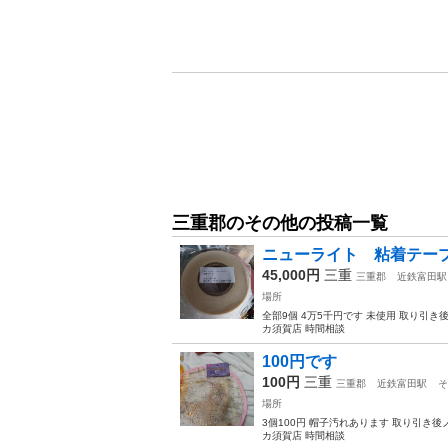
三重郡のその他の投稿一覧
ニューライト 粘着テー
45,000円
三重
三重郡
近鉄富田駅
場所
全部9個 4万5千円です 未使用 取り
カ須賀店 時間相談
100円です
100円
三重
三重郡
近鉄富田駅
そ
場所
3個100円 帽子汚れあります 取り引
カ須賀店 時間相談