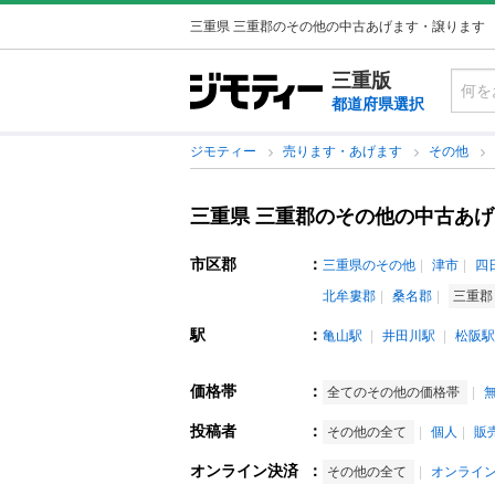
三重県 三重郡のその他の中古あげます・譲ります
三重版
都道府県選択
ジモティー
売ります・あげます
その他
三重県 三重郡のその他の中古あ
市区郡
：
三重県のその他
津市
四
北牟婁郡
桑名郡
三重郡
駅
：
亀山駅
井田川駅
松阪駅
価格帯
：
全てのその他の価格帯
投稿者
：
その他の全て
個人
販
オンライン決済
：
その他の全て
オンライ