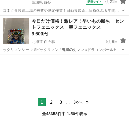
7月21日
提携サイト
茨城県 静駅
コネクタ製造工場の検査や測定作業！日勤専属＆土日祝休み＆年間休
日128日★クリーンルーム内作業★マイカー通勤OK＆無料駐車場あり
茨城
常陸大宮市
静駅
その他
今日だけ価格！激レア！早いもの勝ち セン
★就業先食堂利用可！日払い制度あり！《茨城県常陸大宮市》 人気の
トフェニックス 聖フェニックス
工場のお仕事 ◇コネクタ製造工...
9,600円
北海道 白石駅
8月6日
ックリマンシール #ビックリマン #
鬼滅の刃
マン #ドラゴンボールヒー
ローズ #…
北海道
札幌市
白石駅
カードゲーム
フェニックス
1
2
3
...
次へ
全48658件中 1-50件表示