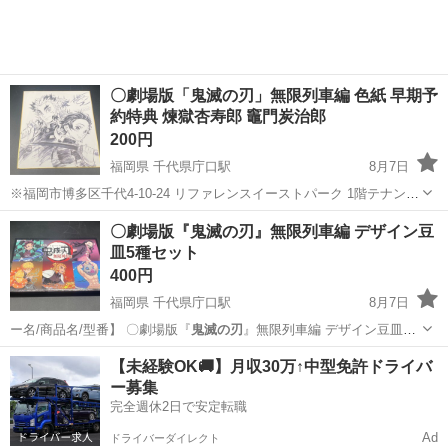
〇劇場版「鬼滅の刃」無限列車編 色紙 早期予
約特典 煉獄杏寿郎 竈門炭治郎
200円
福岡県 千代県庁口駅
8月7日
※福岡市博多区千代4-10-24 リファレンスイーストパーク 1階テナント
での受け渡しになります。 配達ご希望の方は要相談できます！ 【メ
福岡
福岡市
千代県庁口駅
その他
〇劇場版『鬼滅の刃』無限列車編 デザイン豆
ーカー名/商品名/型番】 【⭐️全額返金保証⭐️】◯①ダイニングテーブ...
皿5種セット
400円
福岡県 千代県庁口駅
8月7日
ー名/商品名/型番】 〇劇場版『
鬼滅の刃
』無限列車編 デザイン豆皿5
種セット…
福岡
福岡市
千代県庁口駅
食器
【未経験OK🚚】月収30万↑中型免許ドライバ
ー募集
完全週休2日で安定転職
Ad
ドライバーダイレクト