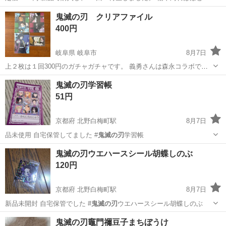
どありません。 中に封入されていた物もそのままあります。 よろしく
岡山
笠岡市
笠岡駅
DVD/ブルーレイ
鬼滅の刃
鬼滅の刃 クリアファイル
お願いします＾＾ ＊お取引きに関しましては 必ずプロフをご一読いた
400円
だき ご連絡くだ...
岐阜県 岐阜市
8月7日
上２枚は１回300円のガチャガチャです。 義勇さんは森永コラボで、
このクリアファイル欲しさに森永商品をいくつか購入してゲットしま
岐阜
岐阜市
その他
鬼滅の刃
鬼滅の刃学習帳
した。義勇さんは一般販売はしていない物です。
51円
京都府 北野白梅町駅
8月7日
品未使用 自宅保管してました #
鬼滅の刃
学習帳
京都
京都市
北野白梅町駅
生活雑貨
鬼滅の刃
鬼滅の刃ウエハースシール胡蝶しのぶ
120円
京都府 北野白梅町駅
8月7日
新品未開封 自宅保管でした #
鬼滅の刃
ウエハースシール胡蝶しのぶ
京都
京都市
北野白梅町駅
おもちゃ
鬼滅の刃
鬼滅の刃竈門禰豆子まちぼうけ