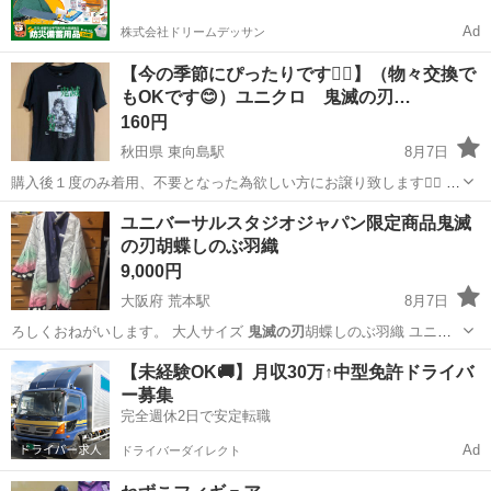
Ad
株式会社ドリームデッサン
【今の季節にぴったりです🙇‍♀️】（物々交換で
もOKです😊）ユニクロ 鬼滅の刃…
160円
秋田県 東向島駅
8月7日
購入後１度のみ着用、不要となった為欲しい方にお譲り致します🙇‍♀️ 洗
濯しております。宜しくお願い致します🙇‍♀️
秋田
大仙市
東向島駅
Tシャツ
ユニバーサルスタジオジャパン限定商品鬼滅
の刃胡蝶しのぶ羽織
9,000円
大阪府 荒本駅
8月7日
ろしくおねがいします。 大人サイズ
鬼滅の刃
胡蝶しのぶ羽織 ユニバ
ーサルスタジオ…
大阪
東大阪市
荒本駅
その他
鬼滅の刃
【未経験OK🚚】月収30万↑中型免許ドライバ
ー募集
完全週休2日で安定転職
Ad
ドライバーダイレクト