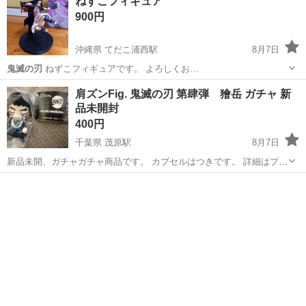
ねずこフィギュア
900円
沖縄県 てだこ浦西駅
8月7日
鬼滅の刃
ねずこフィギュアです。 よろしくお…
沖縄
宜野湾市
てだこ浦西駅
フィギュア
鬼滅の刃
肩ズンFig. 鬼滅の刃 第肆弾 獪岳 ガチャ 新
品未開封
400円
千葉県 茂原駅
8月7日
新品未開、ガチャガチャ商品です。 カプセルはつきです。 詳細はプロ
フィールご確認ください。
千葉
茂原市
茂原駅
その他
肩ズン