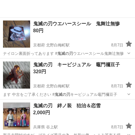
鬼滅の刃ウエハースシール 鬼舞辻無惨
80円
京都府 北野白梅町駅
8月7日
ナイロン裏面折ってあります #
鬼滅の刃
ウエハースシール鬼舞辻無惨
京都
京都市
北野白梅町駅
おもちゃ
鬼滅の刃
鬼滅の刃 キービジュアル 竈門禰豆子
320円
京都府 北野白梅町駅
8月7日
ます 中古をご了承ください #
鬼滅の刃
キービジュアル竈門禰豆子
京都
京都市
北野白梅町駅
おもちゃ
禰豆
鬼滅の刃 絆ノ装 狛治＆恋雪
2,000円
兵庫県 谷上駅
8月7日