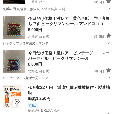
三重県 津市
8月6日
鬼滅の刃
劇場版 無限城 入場者特典 未開…
三重
津市
その他
鬼滅の刃
今日だけ価格！激レア 黄色台紙 早い者勝
ちです ビックリマンシール アンドロココ
6,000円
北海道 白石駅
8月6日
ビックリマン #
鬼滅の刃
マン #
北海道
札幌市
白石駅
その他
今日だけ価格！激レア ビンテージ スー
パーデビル ビックリマンシール
8,000円
北海道 白石駅
8月6日
ビックリマン #
鬼滅の刃
マン #
北海道
札幌市
白石駅
カードゲーム
ビックリマンシール
≪月収22万円・派遣社員≫機械操作・製造補
助
時給1,250円
日払い
株式会社BREXA Next