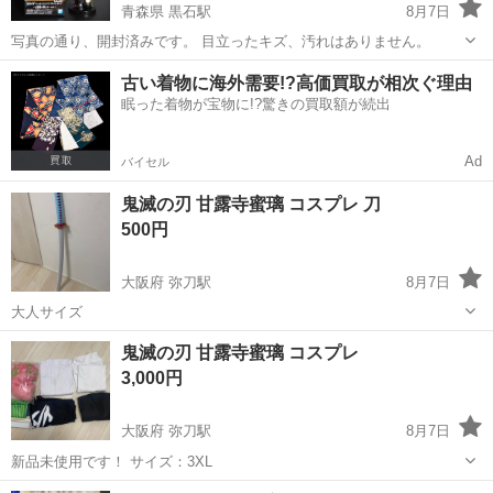
青森県 黒石駅
8月7日
写真の通り、開封済みです。 目立ったキズ、汚れはありません。
青森
黒石市
黒石駅
フィギュア
鬼滅の刃
古い着物に海外需要!?高価買取が相次ぐ理由
眠った着物が宝物に!?驚きの買取額が続出
Ad
バイセル
鬼滅の刃 甘露寺蜜璃 コスプレ 刀
500円
大阪府 弥刀駅
8月7日
大人サイズ
大阪
東大阪市
弥刀駅
その他
鬼滅の刃
鬼滅の刃 甘露寺蜜璃 コスプレ
3,000円
大阪府 弥刀駅
8月7日
新品未使用です！ サイズ：3XL
大阪
東大阪市
弥刀駅
その他
鬼滅の刃