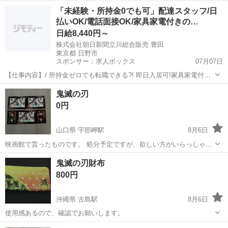
✻*˸ꕤ*˸*⋆。✻ 他にも不要になったものを出品しています。ぜひプロフ
石川
小松市
粟津駅
ノベルティグッズ
鬼滅の刃
「未経験・所持金0でも可」配達スタッフ/日
ィールからご覧ください。 ✻*˸ꕤ*˸*⋆。✻...
払いOK/電話面接OK/家具家電付きの…
日給8,440円～
株式会社朝日新聞立川総合販売 豊田
東京都 日野市
スポンサー：求人ボックス
07月07日
【仕事内容】/ 所持金ゼロでも転職できる?! 即日入居可!家具家電付き
の寮・社宅あり! 引っ越しや上京の費用は”すべて”負担します 必ず面
アルバイト・パート
鬼滅の刃
接!電話面接もOK! 魅力ポイント 家具家電付きの寮・社宅を完備 無資
0円
格・未経験OK! 年齢...
山口県 宇部岬駅
8月6日
映画館で貰ったものです。 処分予定ですが、欲しい方がいらっしゃい
ましたら差し上げます。 近々処分しますので、問い合わせはお早め
山口
宇部市
宇部岬駅
おもちゃ
鬼滅の刃財布
に!! お取引場所は、昭和町のHOTEL R9 The Yard 宇部の裏手にある(奥
800円
の方)灯...
沖縄県 古島駅
8月6日
使用感あるので、確認でお願いします。
沖縄
浦添市
古島駅
バッグ