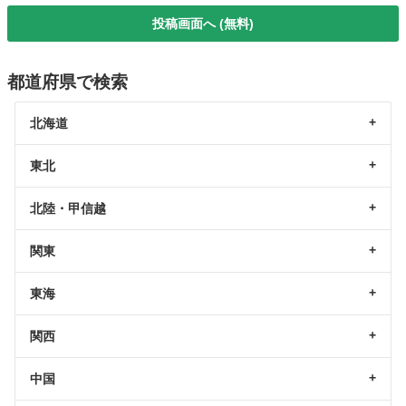
投稿画面へ (無料)
都道府県で検索
北海道
東北
北陸・甲信越
関東
東海
関西
中国