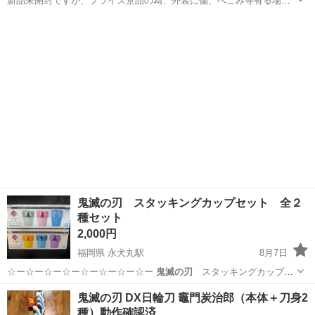
新品未開封ですが、プライズ景品の為、外装に傷、へこみ等有る場合
が有りますが、返品交換は受け付けない為、気になる方はご遠慮下さ
兵庫
神戸市
谷上駅
フィギュア
い。 複数購入で割引き致しますが、あくまでサービスなので、値段交
渉には応じません。 御了承下さる方の...
鬼滅の刃 スタッキングカップセット 全２
種セット
2,000円
福岡県 永犬丸駅
8月7日
☆ー☆ー☆ー☆ー☆ー☆ー☆ー☆ー
鬼滅の刃
スタッキングカップセ
ット 全２種セ…
福岡
北九州市
永犬丸駅
食器
鬼滅の刃
鬼滅の刃 DX日輪刀 竈門炭治郎（本体＋刀身2
種）動作確認済