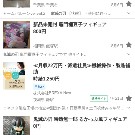
千葉県 千葉市
8月6日
ャームバルーンver.vol.2
鬼滅の刃
【状態】 ・使用に伴う…
千葉
千葉市
食器
鬼滅の刃
新品未開封 竈門禰豆子フィギュア
800円
福岡県 飯塚駅
8月6日
鬼滅の刃
竈門禰豆子フィギュアです 他サイト…
福岡
飯塚市
飯塚駅
その他
禰豆
≪月収22万円・派遣社員≫機械操作・製造補
助
時給1,250円
日払い
株式会社BREXA Next
7月21日
提携サイト
茨城県 静駅
コネクタ製造工場の検査や測定作業！日勤専属＆土日祝休み＆年間休
日128日★クリーンルーム内作業★マイカー通勤OK＆無料駐車場あり
茨城
常陸大宮市
静駅
その他
鬼滅の刃 時透無一郎 るかっぷ風フィギュア
★就業先食堂利用可！日払い制度あり！《茨城県常陸大宮市》 人気の
0円
工場のお仕事 ◇コネクタ製造工...