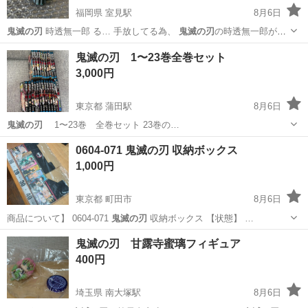
福岡県 室見駅
8月6日
鬼滅の刃
時透無一郎 る… 手放してる為、
鬼滅の刃
の時透無一郎が
好…
福岡
福岡市
室見駅
フィギュア
鬼滅の刃 1〜23巻全巻セット
3,000円
東京都 蒲田駅
8月6日
鬼滅の刃
1〜23巻 全巻セット 23巻の…
東京
大田区
蒲田駅
マンガ、コミック、アニメ
0604-071 鬼滅の刃 収納ボックス
1,000円
東京都 町田市
8月6日
商品について】 0604-071
鬼滅の刃
収納ボックス 【状態】 …
東京
町田市
おもちゃ
鬼滅の刃
鬼滅の刃 甘露寺蜜璃フィギュア
400円
埼玉県 南大塚駅
8月6日