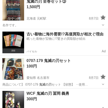
鬼滅の刃 全巻セット③
1,500円
北海道 元町駅
8月7日
名作です。
北海道
札幌市
元町駅
マンガ、コミック、アニメ
古い着物に海外需要!?高価買取が相次ぐ理由
眠った着物が宝物に!?驚きの買取額が続出
鬼滅の刃
Ad
バイセル
0707-179 鬼滅の刃セット
100円
愛知県 名古屋市
8月7日
商品について】 0707-179
鬼滅の刃
セット 【状態】 ・使用…
愛知
名古屋市
おもちゃ
鬼滅の刃
WCF 鬼滅の刃 冨岡 義勇
300円