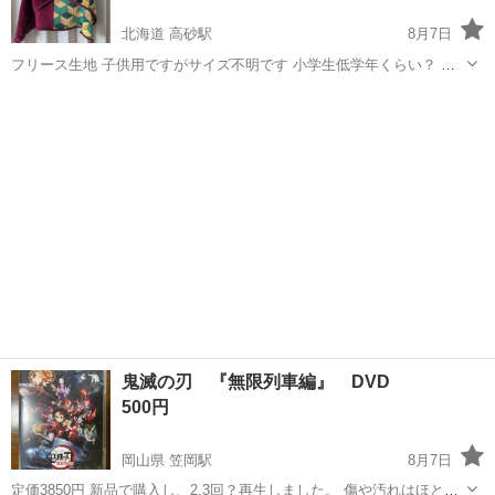
北海道 高砂駅
8月7日
フリース生地 子供用ですがサイズ不明です 小学生低学年くらい？ タ
グには景品用と書かれてます
北海道
江別市
高砂駅
子供用品
ポンチョ
鬼滅の刃 『無限列車編』 DVD
500円
岡山県 笠岡駅
8月7日
定価3850円 新品で購入し、2.3回？再生しました。 傷や汚れはほとん