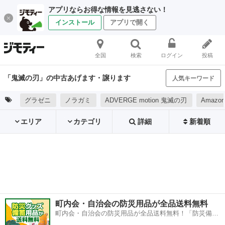
アプリならお得な情報を見逃さない！
インストール
アプリで開く
全国
検索
ログイン
投稿
「鬼滅の刃」の中古あげます・譲ります
人気キーワード
グラゼニ
ノラガミ
ADVERGE motion 鬼滅の刃
Amaz
エリア
カテゴリ
詳細
新着順
町内会・自治会の防災用品が全品送料無料
町内会・自治会の防災用品が全品送料無料！「防災備蓄
用品ドットコム」