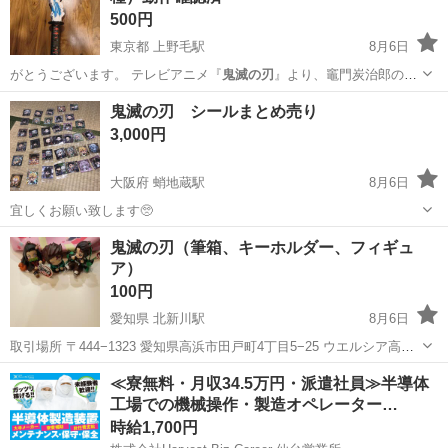
500円
東京都 上野毛駅
8月6日
がとうございます。 ​テレビアニメ『
鬼滅の刃
』より、竈門炭治郎の
「DX日輪刀」で…
東京
世田谷区
上野毛駅
おもちゃ
竈門炭治郎
鬼滅の刃 シールまとめ売り
3,000円
大阪府 蛸地蔵駅
8月6日
宜しくお願い致します🥺
大阪
岸和田市
蛸地蔵駅
その他
鬼滅の刃（筆箱、キーホルダー、フィギュ
ア）
100円
愛知県 北新川駅
8月6日
取引場所 〒444−1323 愛知県高浜市田戸町4丁目5−25 ウエルシア高浜
田戸町店の駐車場
愛知
碧南市
北新川駅
その他
≪寮無料・月収34.5万円・派遣社員≫半導体
工場での機械操作・製造オペレーター…
時給1,700円