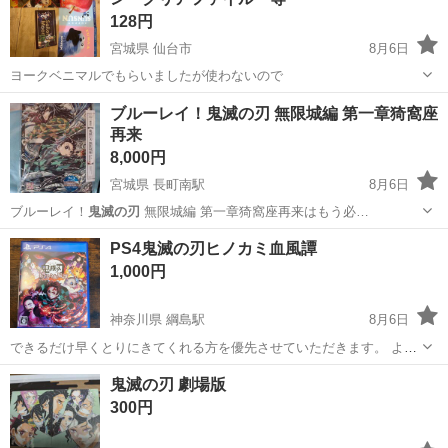
為に予告無く削除する場合があ...
128円
宮城県 仙台市
8月6日
ヨークベニマルでもらいましたが使わないので
宮城
仙台市
生活雑貨
鬼滅の刃
ブルーレイ！鬼滅の刃 無限城編 第一章猗窩座
再来
8,000円
宮城県 長町南駅
8月6日
ブルーレイ！
鬼滅の刃
無限城編 第一章猗窩座再来はもう必…
宮城
仙台市
長町南駅
DVD/ブルーレイ
PS4鬼滅の刃ヒノカミ血風譚
1,000円
神奈川県 綱島駅
8月6日
できるだけ早くとりにきてくれる方を優先させていただきます。 よろ
しくおねがいします。
神奈川
横浜市
綱島駅
テレビゲーム
鬼滅の刃 劇場版
300円