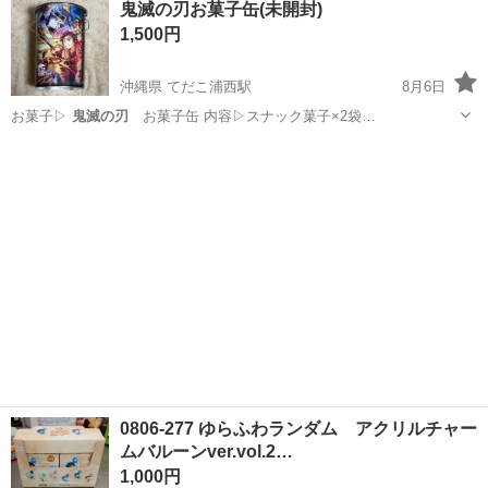
鬼滅の刃お菓子缶(未開封)
1,500円
沖縄県 てだこ浦西駅
8月6日
お菓子▷
鬼滅の刃
お菓子缶 内容▷スナック菓子×2袋…
沖縄
沖縄市
てだこ浦西駅
食品
0806-277 ゆらふわランダム アクリルチャー
ムバルーンver.vol.2…
1,000円