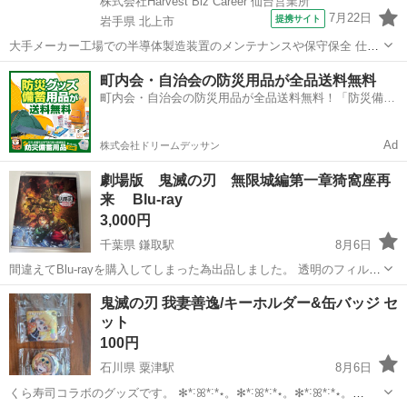
株式会社Harvest Biz Career 仙台営業所
7月22日
提携サイト
岩手県 北上市
大手メーカー工場での半導体製造装置のメンテナンスや保守保全 仕事
内容 ＼フラッシュメモリの製造を行う工場で半導体製造装置の保守・
岩手
北上市
その他
町内会・自治会の防災用品が全品送料無料
点検のお仕事／ 新工場新設に伴い、請負現場の立ち上げを行います！
町内会・自治会の防災用品が全品送料無料！「防災備蓄
※立ち上げ時期目安：2...
用品ドットコム」
Ad
株式会社ドリームデッサン
劇場版 鬼滅の刃 無限城編第一章猗窩座再
来 Blu-ray
3,000円
千葉県 鎌取駅
8月6日
間違えてBlu-rayを購入してしまった為出品しました。 透明のフィルム
は剥がしてしまいましたが、再生しておらずほぼ新品状態です。キズ
千葉
千葉市
鎌取駅
DVD/ブルーレイ
鬼滅の刃
鬼滅の刃 我妻善逸/キーホルダー&缶バッジ セ
なし、汚れなし 質問等ありましたら、お問い合わせください。
ット
100円
石川県 粟津駅
8月6日
くら寿司コラボのグッズです。 ✻*˸ꕤ*˸*⋆。✻*˸ꕤ*˸*⋆。✻*˸ꕤ*˸*⋆。