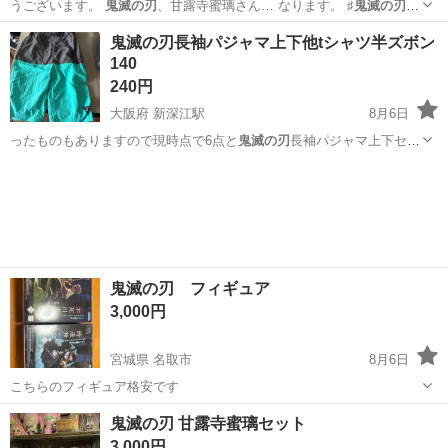
うございます。
鬼滅の刃
、甘露寺蜜璃さん… なります。 ♯
鬼滅の刃
♯
甘露寺蜜璃 …
埼玉
狭山市
南大塚駅
フィギュア
鬼滅の刃長袖パジャマ上下他tシャツ半ズボン
140
240円
大阪府 新深江駅
8月6日
ったものもありますので現時点で6点と
鬼滅の刃
長袖パジャマ上下セッ
トです🙇‍♀️毛…
大阪
大阪市
新深江駅
キッズ用品
鬼滅の刃
鬼滅の刃 フィギュア
3,000円
宮城県 名取市
8月6日
こちらのフィギュア格安です
宮城
名取市
フィギュア
鬼滅の刃
鬼滅の刃 甘露寺蜜璃セット
3,000円