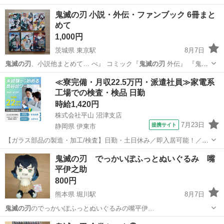
鬼滅の刃 小説・外伝・ファンブック 6冊まと
めて
1,000円
茨城県 東京駅
8月7日
鬼滅の刃
、小説他まとめて… べ』 コミック『
鬼滅の刃
外伝』 『鬼
滅… 殺隊見聞録』 『
鬼滅の刃
公式ファンブッ…
茨城
土浦市
東京駅
マンガ、コミック、アニメ
≪寮完備・月収22.5万円・派遣社員≫家電系
工場での検査・検品 日勤
鬼滅の刃
時給1,420円
株式会社平山 沼津支店
7月23日
提携サイト
静岡県 伊東市
【ガラス部品の製造・加工/検査】日勤・土日休み／即入居可能！／伊
豆でのんびりライフ♪ ガラス部品の製造・加工/検査 【株式会社平山で
静岡
伊東市
その他
鬼滅の刃 でっかいぽふっとぬいぐるみ 嘴
の正社員採用（無期雇用派遣）となります】 「2人で同じ職場で働き
平伊之助
たい」 「仕事も休みも一...
800円
熊本県 堀川駅
8月7日
鬼滅の刃
のでっかいぽふっとぬいぐるみの嘴平伊…
熊本
熊本市
堀川駅
生活雑貨
鬼滅の刃