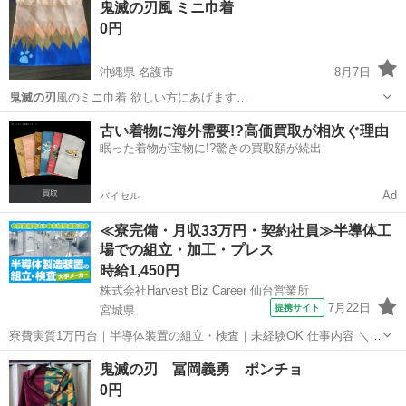
鬼滅の刃風 ミニ巾着
0円
沖縄県 名護市
8月7日
鬼滅の刃
風のミニ巾着 欲しい方にあげます…
沖縄
名護市
バッグ
鬼滅の刃
古い着物に海外需要!?高価買取が相次ぐ理由
眠った着物が宝物に!?驚きの買取額が続出
Ad
バイセル
≪寮完備・月収33万円・契約社員≫半導体工
場での組立・加工・プレス
時給1,450円
株式会社Harvest Biz Career 仙台営業所
7月22日
提携サイト
宮城県
寮費実質1万円台｜半導体装置の組立・検査｜未経験OK 仕事内容 ＼半
導体製造装置の組立・検査スタッフ／ 大手メーカー工場内で、半導体
宮城
その他
鬼滅の刃 冨岡義勇 ポンチョ
をつくるための装置を組み立てる仕事です。 タブレットや図面を確認
0円
しながら、ドライバ...