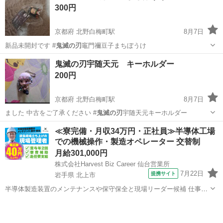
300円
京都府 北野白梅町駅
8月7日
新品未開封です #
鬼滅の刃
竈門禰豆子まちぼうけ
京都
京都市
北野白梅町駅
フィギュア
禰豆
鬼滅の刃宇随天元 キーホルダー
200円
京都府 北野白梅町駅
8月7日
ました 中古をご了承ください #
鬼滅の刃
宇随天元キーホルダー
京都
京都市
北野白梅町駅
おもちゃ
鬼滅の刃
≪寮完備・月収34万円・正社員≫半導体工場
での機械操作・製造オペレーター 交替制
月給301,000円
株式会社Harvest Biz Career 仙台営業所
7月22日
提携サイト
岩手県 北上市
半導体製造装置のメンテナンスや保守保全と現場リーダー候補 仕事内
容 ＼フラッシュメモリの製造を行う工場で半導体製造装置の保守・点
岩手
北上市
その他
検のお仕事／ 【主な業務】 フラッシュメモリなどに使用される「半導
体」。 その半導体を...