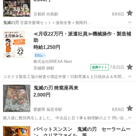
京都府 向島駅
8月6日
鬼滅の刃
甘露寺蜜璃セット＋漫画全巻＋無限列…
京都
京都市
向島駅
おもちゃ
≪月収22万円・派遣社員≫機械操作・製造補
助
時給1,250円
日払い
株式会社BREXA Next
7月21日
提携サイト
茨城県 静駅
コネクタ製造工場の検査や測定作業！日勤専属＆土日祝休み＆年間休
日128日★クリーンルーム内作業★マイカー通勤OK＆無料駐車場あり
茨城
常陸大宮市
静駅
その他
鬼滅の刃 猗窩座再来
★就業先食堂利用可！日払い制度あり！《茨城県常陸大宮市》 人気の
2,000円
工場のお仕事 ◇コネクタ製造工...
愛媛県 福音寺駅
8月6日
購入後に数回再生しました。 中古品と言う事を御理解の上で 問い合わ
せ、購入して下さい。 お渡しは、早くて９日です。 仕事の都合でもう
愛媛
松山市
福音寺駅
DVD/ブルーレイ
パペットスンスン 鬼滅の刃 セーラームー
少し早めに取引が出来る時は連絡します。 別のサイトでも売買してる
ン クリアファイル 等