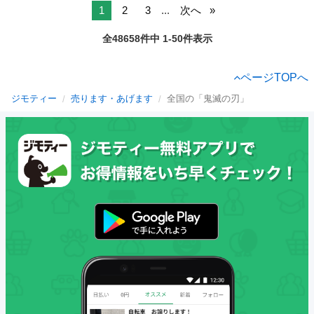
1
2
3
...
次へ
全48658件中 1-50件表示
ページTOPへ
ジモティー
売ります・あげます
全国の「鬼滅の刃」