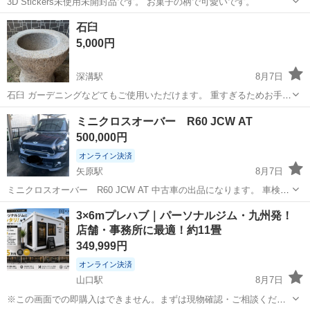
3D Stickers未使用未開封品です。 お菓子の柄で可愛いです。
山口
山口市
上嘉川駅
その他
菓子
石臼
5,000円
深溝駅
8月7日
石臼 ガーデニングなどてもご使用いただけます。 重すぎるためお手伝
いできません。 取りに来ていただける方よろしくお願いします。
山口
山口市
深溝駅
その他
ミニクロスオーバー R60 JCW AT
500,000円
オンライン決済
矢原駅
8月7日
ミニクロスオーバー R60 JCW AT 中古車の出品になります。 車検
R10年2月まで 走行距離126000キロ まだ使用中ですので走行距離は
山口
山口市
矢原駅
その他
JCW
3×6mプレハブ｜パーソナルジム・九州発！
伸びます。 年式相応の傷汚れあります。左前フェンダーに擦り傷あり
店舗・事務所に最適！約11畳
ます。 9200...
349,999円
オンライン決済
山口駅
8月7日
※この画面での即購入はできません。まずは現物確認・ご相談くださ