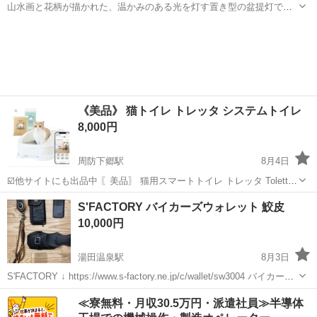
山水画と花柄が描かれた、温かみのある光を灯す置き型の盆提灯で
す。 木製。 他はとても綺麗なのに提灯にシミがあります。 高さ
山口
山口市
湯田温泉駅
その他
94cm 横幅 36cm - 形状: 置き型 - 装飾: 山水画、花柄 - 仕様: 電気コ
ード式 ...
《美品》 猫トイレ トレッタ システムトイレ
8,000円
周防下郷駅
8月4日
☑️他サイトにも出品中 〖美品〗 猫用スマートトイレ トレッタ Toletta
カメラ 動画 尿量 体重 自動計測 アプリ 多頭飼い対応 推奨体重1kg～
山口
山口市
周防下郷駅
その他
トイレ
S'FACTORY バイカーズウォレット 鮫皮
10kg 詳しくは画像 公式サイト要確認 補足 市販の猫砂 ...
10,000円
湯田温泉駅
8月3日
S'FACTORY ↓ https://www.s-factory.ne.jp/c/wallet/sw3004 バイカーズ
ウォレットフルセット 財布。カード入れ。ホルダー。ループ。チェー
山口
山口市
湯田温泉駅
その他
FACTORY
≪寮無料・月収30.5万円・派遣社員≫半導体
ン。 総額5万円越え商品❗ 財布、...