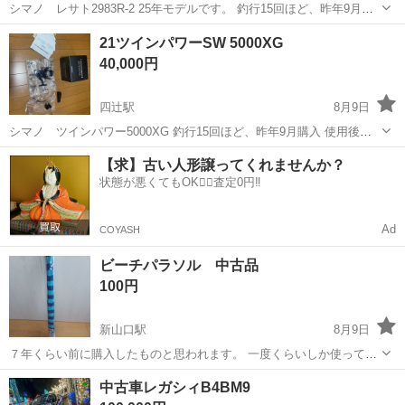
シマノ レサト2983R-2 25年モデルです。 釣行15回ほど、昨年9月購
入 使用後は洗浄して陰干ししてます。 バッドエンドとエクステンショ
山口
山口市
四辻駅
その他
21ツインパワーSW 5000XG
ンバットのエンド部分にロッドホルダーに擦れた傷があります。 それ
40,000円
以外は目立つ傷...
四辻駅
8月9日
シマノ ツインパワー5000XG 釣行15回ほど、昨年9月購入 使用後は
洗浄して陰干ししてます。 目立つ傷はありませんが、使用に伴う小傷
山口
山口市
四辻駅
その他
【求】古い人形譲ってくれませんか？
はあります。 出品中のシマノ レサト2683R-2と一緒に購入くださ...
状態が悪くてもOK🙆‍♀️査定0円‼️
Ad
COYASH
ビーチパラソル 中古品
100円
新山口駅
8月9日
７年くらい前に購入したものと思われます。 一度くらいしか使ってま
せん。 広げるてみるのもしんどいので、このまま受け取ってくれる方
山口
山口市
新山口駅
その他
中古車レガシィB4BM9
を希望します。 ノークレームノーリターンでお願い致します。