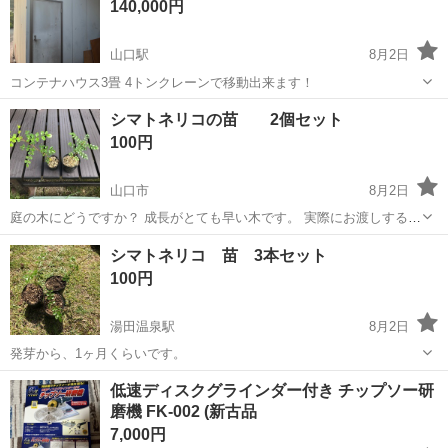
140,000円
山口駅
8月2日
コンテナハウス3畳 4トンクレーンで移動出来ます！
山口
山口市
山口駅
その他
コンテナハウス
シマトネリコの苗 2個セット
100円
山口市
8月2日
庭の木にどうですか？ 成長がとても早い木です。 実際にお渡しする苗
の成長が、写真と異なる場合があります。
山口
山口市
その他
シマトネリコ
シマトネリコ 苗 3本セット
100円
湯田温泉駅
8月2日
発芽から、1ヶ月くらいです。
山口
山口市
湯田温泉駅
その他
シマトネリコ
低速ディスクグラインダー付き チップソー研
磨機 FK-002 (新古品
7,000円