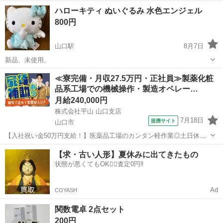
い。 【福岡市内展示物有り。内覧OK.｜実物確認OK】 今話題の組立
山口
山口市
山口駅
その他
ハローキティ ぬいぐるみ 水色エンジェル
式コンテナハウス（プレハブ） 事務所・物置・趣味部屋・店舗・セカ
800円
ンドハウスなど用途自由！...
山口駅
8月7日
新品、未使用。
山口
山口市
山口駅
その他
≪寮完備・月収27.5万円・正社員≫製薬化粧
品系工場での機械操作・製造オペレー…
月給240,000円
株式会社平山 山口支店
7月18日
提携サイト
山口市
【入社祝い金50万円支給！】医薬品工場のカンタン軽作業◎土日休み
でプライベートも充実！★駅から工場までの送迎あり！《寮費補助あ
山口
山口市
その他
【求・古い人形】夏休みに出てきたもの
り》 医療機器の製造オペレーター 医療現場で使われる カテーテル用
状態が悪くてもOK🙆‍♀️査定0円‼️
ガイドワイヤーの製造に関わる ...
Ad
COYASH
関数電卓 2点セット
200円