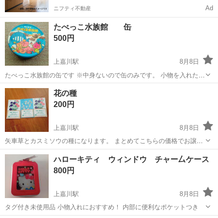
Ad
ニフティ不動産
たべっこ水族館 缶
500円
上嘉川駅
8月8日
たべっこ水族館の缶です ※中身ないので缶のみです。 小物を入れたり
するのにとてもかわいいです！
山口
山口市
上嘉川駅
その他
花の種
200円
上嘉川駅
8月8日
矢車草とカスミソウの種になります。 まとめてこちらの価格でお譲り
します
山口
山口市
上嘉川駅
その他
矢車草
ハローキティ ウィンドウ チャー厶ケース
800円
上嘉川駅
8月8日
タグ付き未使用品 小物入れにおすすめ！ 内部に便利なポケットつき