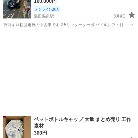
100,000円
オンライン決済
湯田温泉駅
8月9日
15万キロ程度走行の中古車です 2.5リッターターボ パドルシフト付き
AT 車検切れとなっております車検費用を見ていただければ乗って帰る
山口
山口市
湯田温泉駅
その他
事も可能です 本体価格にプラスで車検費用と税金3万円ほど負担お願
いしますm(_ _)m ...
ペットボトルキャップ 大量 まとめ売り 工作
素材
300円