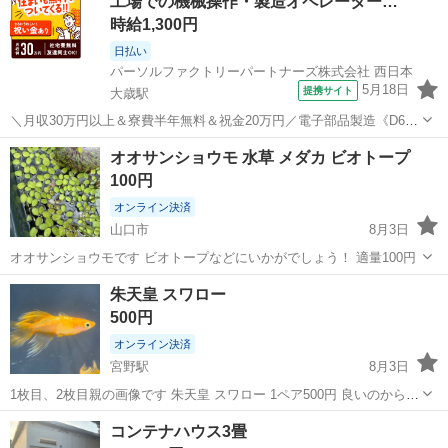
工場での機械操作・製造オペレーター…
時給1,300円
日払い
パーソルファクトリーパートナーズ株式会社 西日本
5月18日
提携サイト
大歳駅
＼月収30万円以上＆寮費半年無料＆祝金20万円／電子部品製造《D68-
008937》 仕事内容 ■オペレーター業務 ・アルミ電解コンデンサ製造
山口
山口市
大歳駅
その他
オオサンショウモ 水草 メダカ ビオトープ
の機械操作を担当します。 ・材料を設備にセットし、不具合時の簡単
100円
な対応も行います...
オンライン決済
山口市
8月3日
オオサンショウモです ビオトープなどにいかがでしょう！ 適量100円
山口
山口市
その他
朱天皇 スワロー
500円
オンライン決済
宮野駅
8月3日
1枚目、2枚目親の画像です 朱天皇 スワロー 1ペア500円 良いのから出
します
山口
山口市
宮野駅
その他
コンテナハウス3畳