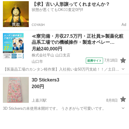
山口
山口市
上嘉川駅
その他
ハローキティ
【求】古い人形譲ってくれませんか？
状態が悪くてもOK🙆‍♀️査定0円‼️
Ad
COYASH
≪寮完備・月収27.5万円・正社員≫製薬化粧
品系工場での機械操作・製造オペレー…
月給240,000円
株式会社平山 山口支店
7月18日
提携サイト
山口市
【医薬品工場のカンタン軽作業】入社祝い金50万円支給！！／土日祝
休み／男女活躍中／駅から工場までの送迎あり／寮費補助あり 医療機
山口
山口市
その他
3D Stickers3
器の製造オペレーター 医療現場で使われる カテーテル用ガイドワイヤ
200円
ーの製造に関わる 機械オペレ...
上嘉川駅
8月8日
3D Stickersの未使用未開封です。 うさぎがらで可愛いです。
山口
山口市
上嘉川駅
その他
うさぎ