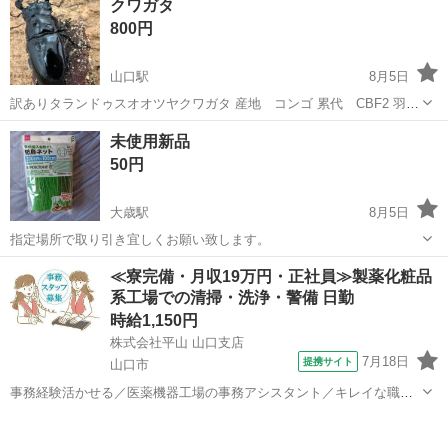
クワガタ
鉢付き 【状態について】 ・奥の幹は葉が落ちて枯れています ・緑
800円
の...
山口駅
8月5日
訳ありタランドゥスオオツヤクワガタ 産地 コンゴ 累代 CBF2 羽化
日 2025 12月 サイズ 60㎜程 1メスに使用 背中に傷あり
山口
山口市
山口駅
その他
クワガタ
未使用新品
50円
大歳駅
8月5日
指定場所で取り引き宜しくお願い致します。
山口
山口市
大歳駅
その他
新品
≪寮完備・月収19万円・正社員≫製薬化粧品
系工場での清掃・洗浄・警備 日勤
時給1,150円
株式会社平山 山口支店
7月18日
提携サイト
山口市
事務経験活かせる／医薬機器工場の事務アシスタント／キレイな職場
／土日祝休み／駅から無料送迎あり◎ Excel・Word入力できればOK！
山口
山口市
その他
医療メーカー事務のお仕事です 【株式会社平山での正社員採用（無期