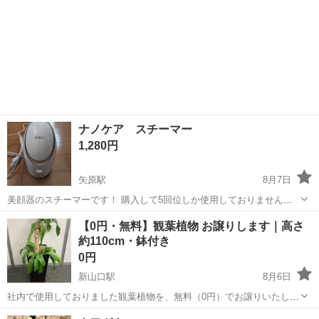
ナノケア スチーマー
1,280円
矢原駅
8月7日
美顔器のスチーマーです！ 購入して5回位しか使用しておりません。
商品番号 EH-SA3C 山口市の平川あたりでのお取引をお願いしており
山口
山口市
矢原駅
その他
スチーマー
【0円・無料】観葉植物 お譲りします｜高さ
ます。
約110cm・鉢付き
0円
新山口駅
8月6日
社内で使用しておりました観葉植物を、無料（0円）でお譲りいたしま
す。 【商品】 観葉植物 ・高さ：約110cm（鉢を含む） ・黒い角型の
山口
山口市
新山口駅
その他