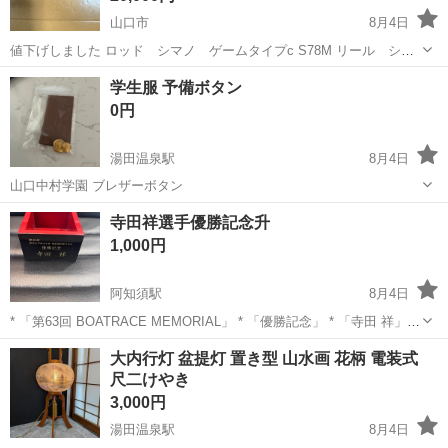
山口市
8月4日
値下げしました ロッド シマノ ゲームタイプc S78M リール シマ
ノ 08バイオマスター8000PG 使用感ありますがスペアで持って行
山口
山口市
その他
ロッド
学生服 予備ボタン
ってたので使用は少ないです。
0円
湯田温泉駅
8月4日
山口中村学園 ブレザーボタン
山口
山口市
湯田温泉駅
その他
ボタン
寺田祥選手優勝記念升
1,000円
阿知須駅
8月4日
* 「第63回 BOATRACE MEMORIAL」 * 「優勝記念」 * 「寺田 祥」
約８✖️８の高さ5センチです ボートレースメモリアル優勝記念の特製升
山口
山口市
阿知須駅
その他
大内行灯 盆提灯 置き型 山水画 花柄 電装式
で、日本酒を飲む升としても使えますし、記念品・コレクションとし
尺二けやき
て...
3,000円
湯田温泉駅
8月4日