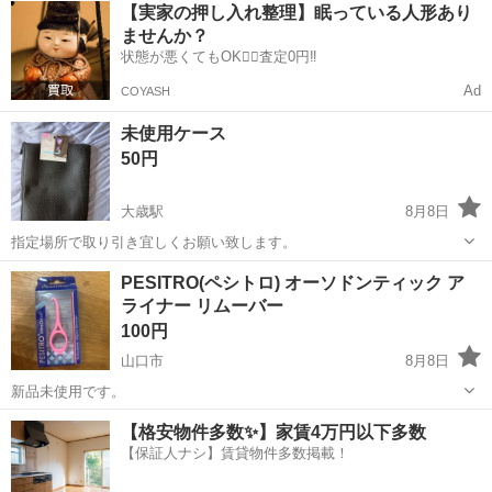
山口
山口市
大歳駅
その他
場所
【実家の押し入れ整理】眠っている人形あり
ませんか？
状態が悪くてもOK🙆‍♀️査定0円‼️
Ad
COYASH
未使用ケース
50円
大歳駅
8月8日
指定場所で取り引き宜しくお願い致します。
山口
山口市
大歳駅
その他
ケース
PESITRO(ペシトロ) オーソドンティック ア
ライナー リムーバー
100円
山口市
8月8日
新品未使用です。
山口
山口市
その他
リムーバー
【格安物件多数✨】家賃4万円以下多数
【保証人ナシ】賃貸物件多数掲載！