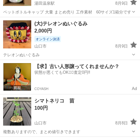
湯田温泉駅
8月9日
ペットボトルキャップ 大量 まとめ売り 工作素材 60サイズ1箱分です
山口
山口市
湯田温泉駅
その他
ボトルキャップ
(大)テレオンぬいぐるみ
2,000円
オンライン決済
山口市
8月9日
テレオンぬいぐるみ
山口
山口市
その他
【求】古い人形譲ってくれませんか？
状態が悪くてもOK🙆‍♀️査定0円‼️
Ad
COYASH
シマトネリコ 苗
100円
山口市
8月8日
複数ありますので、まとめ値引きできます
山口
山口市
その他
シマトネリコ