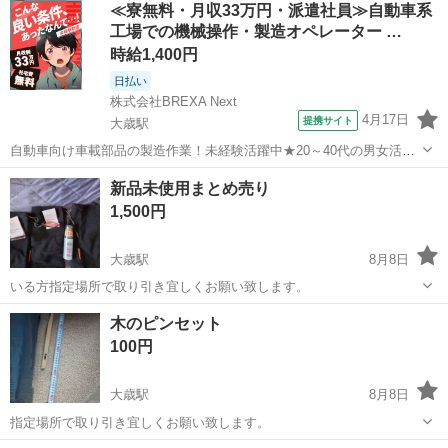
≪寮無料・月収33万円・派遣社員≫自動車系
工場での機械操作・製造オペレーター …
時給1,400円
日払い
株式会社BREXA Next
4月17日
提携サイト
大歳駅
自動車向け車載部品の製造作業！未経験活躍中★20～40代の男女活躍
中！友達同士での応募OK！備品付きワンルーム寮費無料！赴任旅費会
山口
山口市
大歳駅
その他
新品未使用まとめ売り
社負担！生活支援物資事前対応可◎格安食堂利用可！年間休日135日
1,500円
♪《山口県山口市》 人気の工...
大歳駅
8月8日
いる方指定場所で取り引き宜しくお願い致します。
山口
山口市
大歳駅
その他
木のピンセット
100円
大歳駅
8月8日
指定場所で取り引き宜しくお願い致します。