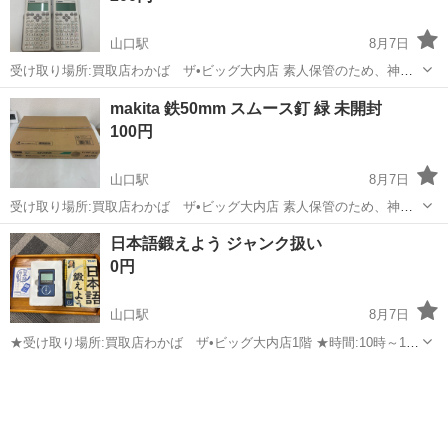
山口駅
8月7日
受け取り場所:買取店わかば ザ•ビッグ大内店 素人保管のため、神経
質な方はご遠慮ください。
山口
山口市
山口駅
その他
makita 鉄50mm スムース釘 緑 未開封
100円
山口駅
8月7日
受け取り場所:買取店わかば ザ•ビッグ大内店 素人保管のため、神経
質な方はご遠慮ください。
山口
山口市
山口駅
その他
日本語鍛えよう ジャンク扱い
0円
山口駅
8月7日
★受け取り場所:買取店わかば ザ•ビッグ大内店1階 ★時間:10時～19
時 ※素人保管のため、神経質な方はご遠慮ください。
山口
山口市
山口駅
その他
ジャンク