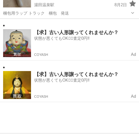
湯田温泉駅
8月2日
梱包用ラップ トラック 梱包 発送
山口
山口市
湯田温泉駅
その他
【求】古い人形譲ってくれませんか？
状態が悪くてもOK🙆‍♀️査定0円‼️
Ad
COYASH
【求】古い人形譲ってくれませんか？
状態が悪くてもOK🙆‍♀️査定0円‼️
Ad
COYASH