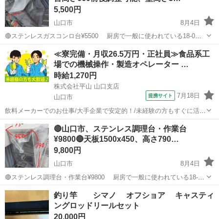
5,500円
山口市
8月4日
🔴ステンレスガスコンロ台¥5500 厨房で一般に使われている18-0ス
テンレスです 🔴台高さ660前後調整可能、壁高さ300、幅600mm 🔴棚
山口
山口市
その他
≪寮完備・月収26.5万円・正社員≫食品系工
あり 多少のスレ・よごれあり、現状渡しです ●【手渡し】山口市大...
場での機械操作・製造オペレーター …
時給1,270円
株式会社平山 山口支店
7月18日
提携サイト
山口市
飲料メーカーでのお仕事/大手企業で安定的！/未経験の方もすぐに活躍
できます☆/寮完備/交通費支給/大型連休あり 大手飲料メーカーでのお
山口
山口市
その他
🔴山口市、ステンレス調理台・作業台
仕事です！ 【正社員】 大手飲料メーカーでお茶やジュースの 飲料水
¥9800🔴天板1500x450、高さ790…
を製造する工場...
9,800円
山口市
8月4日
🔴ステンレス調理台・作業台¥9800 厨房で一般に使われている18-0
ステンレスです 🔴天板1500x450、高さ790前後調整可能 🔴棚あり 多
山口
山口市
その他
ステンレス
釣り竿 シマノ オフショア キャスティ
少のスレ・よごれあり、現状渡しです 【天板の下に横1列引出しが付
ングロッドリールセット
い...
20,000円