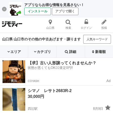
アプリならお得な情報を見逃さない！
インストール
アプリで開く
山口県
検索
ログイン
投稿
山口県 山口市のその他の中古あげます・譲ります
人気キーワード
エリア
カテゴリ
詳細
新着順
【求】古い人形譲ってくれませんか？
状態が悪くてもOK🙆‍♀️査定0円‼️
Ad
COYASH
シマノ レサト2683R-2
30,000円
四辻駅
8月9日