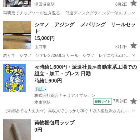
湯田温泉駅
8月2日
再研磨でチップソーが生き返る！ 低速ディスクグラインダー付き チッ
プソー研磨機 FK-002 ●Dケンマー研磨台とDケンマーチップソーグラ
山口
山口市
湯田温泉駅
その他
チップソー
シマノ アジング メバリング リールセッ
インダーをセットにしたお得な研磨機です。●ディスクグラインダーは
ト
低速回転6000rpm...
15,000円
山口市
8月2日
釣り竿 シマノ ソアレS706ULS リール シマノ レアニウムc14
c2000s 多少使用感はありますがほとんど使用してません。
山口
山口市
その他
シマノ
≪時給1,600円・派遣社員≫自動車系工場での
組立・加工・プレス 日勤
時給1,600円
日払い
株式会社綜合キャリアオプション
7月24日
提携サイト
本由良駅
【未経験でも大丈夫☆】高収入でしっかり稼ぐ！収入重視派さんに！
残業20H以上！！ くるま内装・天井部品の組付け・プレス・バリ取り
山口
山口市
本由良駅
その他
荷物梱包用ラップ
【業務内容詳細】 自動車の内装部品の製造や天井部品の組付け、泥除
0円
けなどを作る機械のプレス作...