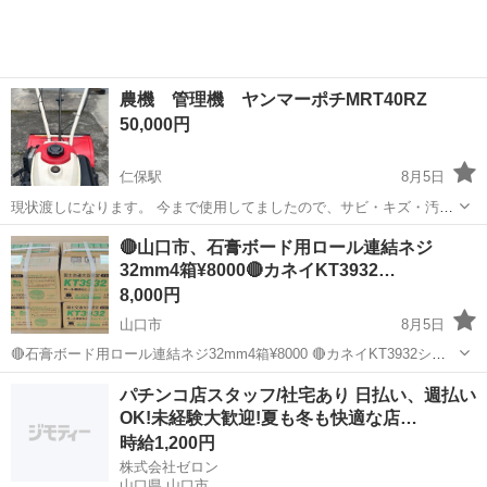
雇用派遣）となります】...
農機 管理機 ヤンマーポチMRT40RZ
50,000円
仁保駅
8月5日
現状渡しになります。 今まで使用してましたので、サビ・キズ・汚れ
などがございます。 点検整備は常に悪いところは部品交換していま
山口
山口市
仁保駅
その他
ヤンマー
🔴山口市、石膏ボード用ロール連結ネジ
す。 耕耘爪は2025年交換済み(交換後2回使用) 現物確認をお願いしま
32mm4箱¥8000🔴カネイKT3932…
す。
8,000円
山口市
8月5日
🔴石膏ボード用ロール連結ネジ32mm4箱¥8000 🔴カネイKT3932シル
バーグリーン 🔴(100本x20巻)x4箱＝8000本 🔴未開封です ●【手渡し】
山口
山口市
その他
パチンコ店スタッフ/社宅あり 日払い、週払い
山口市大内矢田南8-19-11当店駐車場 営業...
OK!未経験大歓迎!夏も冬も快適な店…
時給1,200円
株式会社ゼロン
山口県 山口市