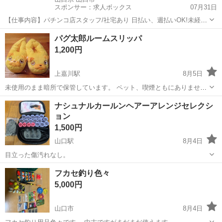
スポンサー：求人ボックス
07月31日
【仕事内容】パチンコ店スタッフ/社宅あり 日払い、週払いOK!未経験
大歓迎!夏も冬も快適な店舗内勤務 職場見学も実施中 <給与> 時給1200
アルバイト・パート
パグ太郎ルームスリッパ
円 <勤務地> 山口県 山口市 <最寄駅>湯田温泉駅 今なら寮費初月無料!
1,200円
格安で入寮の...
上嘉川駅
8月5日
未使用のまま暗所で保管しています。 ペット、喫煙ともにありませ
ん。 これからの季節にぴったりなかわいいルームスリッパです サイズ
山口
山口市
上嘉川駅
その他
ルーム
ナシュナルカールンヘアーアレンジセレクシ
／約H11×W15×D26cm
ョン
1,500円
山口駅
8月4日
目立った傷汚れなし。
山口
山口市
山口駅
その他
汚れ
フカセ釣り色々
5,000円
山口市
8月4日