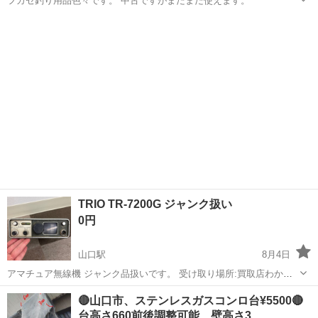
フカセ釣り用品色々です。 中古ですがまだまだ使えます。
山口
山口市
その他
フカセ
TRIO TR-7200G ジャンク扱い
0円
山口駅
8月4日
アマチュア無線機 ジャンク品扱いです。 受け取り場所:買取店わか
ば ザ•ビッグ大内店 素人保管のため、神経質な方はご遠慮ください。
山口
山口市
山口駅
その他
🔴山口市、ステンレスガスコンロ台¥5500🔴
台高さ660前後調整可能、壁高さ3…