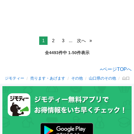
1
2
3
...
次へ
全4493件中 1-50件表示
ページTOPへ
ジモティー
売ります・あげます
その他
山口県のその他
山口市