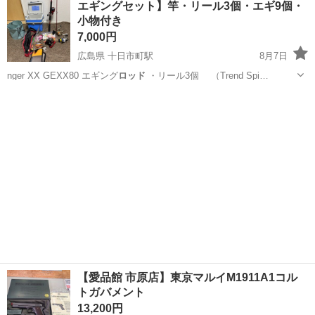
エギングセット】竿・リール3個・エギ9個・
必ずご来店予約お願いします。 ★お持ち帰り特価★ お持ち帰り特価に
小物付き
つき無料配送...
7,000円
広島県 十日市町駅
8月7日
nger XX GEXX80 エギング
ロッド
・リール3個 （Trend Spi…
広島
広島市
十日市町駅
その他
【愛品館 市原店】東京マルイM1911A1コル
トガバメント
13,200円