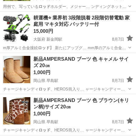
用例で、写っている
ロッド
ホルダー、メジャー… ンディングネット、
ロッド
及びリールは付属し…
岡山
岡山市
備前原駅
その他
158V
耕運機⭐️ 業界初 3段階脱着 2段階切替電動 家
庭用 マキタ対応 バッテリー付
15,000円
大阪府 新金岡駅
8月7日
m厚アルミ合金接続
ロッド
】 新たにアップグ… mm厚のアルミ合金
ロ
ッド
ボディは接続安定性…
大阪
堺市
新金岡駅
家庭用品
耕運機
新品AMPERSAND ブーツ 色 キャメル サイ
ズ 20㎝
1,000円
岡山県 早島駅
8月7日
チャージキャンディ
ロッド
、HEROS筒入り… ャージキャンディー
ロ
ッド
5378円、HER…
岡山
都窪郡
早島駅
キッズ用品
ベネッセ
新品AMPERSAND ブーツ 色 ブラウン(キリ
ン柄)サイズ 20㎝
1,000円
岡山県 早島駅
8月7日
チャージキャンディ
ロッド
、HEROS筒入り… ャージキャンディー
ロ