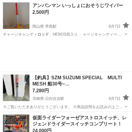
ッド
5378円、HER…
岡山
都窪郡
早島駅
キッズ用品
ベネッセ
アンパンマン いっしょにおそうじワイパー
2,500円
岡山県 早島駅
8月7日
チャージキャンディ
ロッド
、HEROS筒入り… ャージキャンディー
ロ
ッド
5378円、HER…
岡山
都窪郡
早島駅
おもちゃ
アンパンマン
【釣具】SZM SUZUMI SPECIAL MULTI
MESH 船30号−…
7,280円
宮崎県 日向住吉駅
8月7日
※ご覧いただきありがとうございます。 ※商品説明をお読みの上ご納
得の上でご購入お願い致します。 こちらの商品は住吉店にございま
宮崎
宮崎市
日向住吉駅
その他
SZM
仮面ライダーフォーゼアストロスイッチ、レ
す。 商品名：SZM SUZUMI SPECIAL MULTI MESH 船3...
ジェンドライダースイッチコンプリート！
24,000円