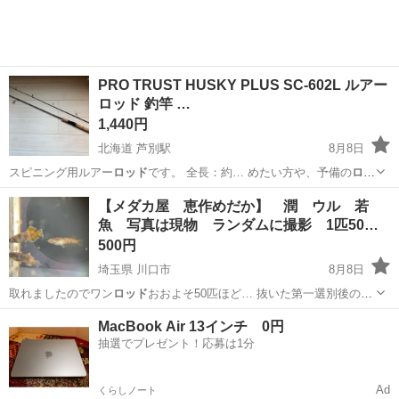
PRO TRUST HUSKY PLUS SC-602L ルアー
ロッド 釣竿 …
1,440円
北海道 芦別駅
8月8日
スピニング用ルアー
ロッド
です。 全長：約… めたい方や、予備の
ロッ
ド
を探している方にも…
北海道
芦別市
芦別駅
マリンスポーツ
【メダカ屋 恵作めだか】 潤 ウル 若
魚 写真は現物 ランダムに撮影 1匹50…
500円
埼玉県 川口市
8月8日
取れましたのでワン
ロッド
おおよそ50匹ほど… 抜いた第一選別後の
ロ
ッド
です まだまだ良…
埼玉
川口市
その他
メダカ
MacBook Air 13インチ 0円
抽選でプレゼント！応募は1分
Ad
くらしノート