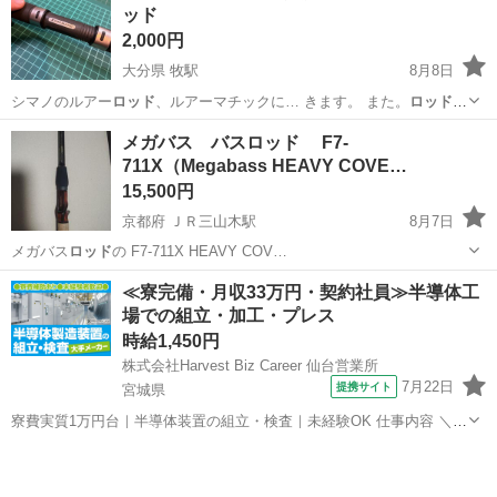
ッド
2,000円
大分県 牧駅
8月8日
シマノのルアー
ロッド
、ルアーマチックに… きます。 また。
ロッド
全
体にガラスコーテ…
大分
大分市
牧駅
その他
ルアーロッド
メガバス バスロッド F7-
711X（Megabass HEAVY COVE…
15,500円
京都府 ＪＲ三山木駅
8月7日
メガバス
ロッド
の F7-711X HEAVY COV…
京都
京田辺市
ＪＲ三山木駅
その他
メガバス
≪寮完備・月収33万円・契約社員≫半導体工
場での組立・加工・プレス
時給1,450円
株式会社Harvest Biz Career 仙台営業所
7月22日
提携サイト
宮城県
寮費実質1万円台｜半導体装置の組立・検査｜未経験OK 仕事内容 ＼半
導体製造装置の組立・検査スタッフ／ 大手メーカー工場内で、半導体
宮城
その他
をつくるための装置を組み立てる仕事です。 タブレットや図面を確認
しながら、ドライバ...