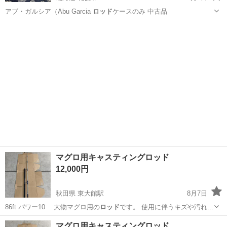
アブ・ガルシア（Abu Garcia
ロッド
ケースのみ 中古品
北海道
札幌市
その他
ロッド
マグロ用キャスティングロッド
12,000円
秋田県 東大館駅
8月7日
86ft パワー10 大物マグロ用の
ロッド
です。 使用に伴うキズや汚れは
有りま…
秋田
大館市
東大館駅
その他
マグロ
マグロ用キャスティングロッド