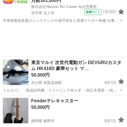
月給301,000円
株式会社Harvest Biz Career 仙台営業所
7月22日
提携サイト
岩手県 北上市
半導体製造装置のメンテナンスや保守保全と現場リーダー候補 仕事内
容 ＼フラッシュメモリの製造を行う工場で半導体製造装置の保守・点
岩手
北上市
その他
検のお仕事／ 【主な業務】 フラッシュメモリなどに使用される「半導
体」。 その半導体を...
東京マルイ 次世代電動ガン DEVGRUカスタ
ム HK416D 豪華セット マ…
50,000円
石川県 加賀温泉駅
8月7日
トル入り） ・取扱説明書、クリーニング
ロッド
・純正充電器 ・純正
ニッケル水素バッ…
石川
加賀市
加賀温泉駅
その他
Fenderテレキャスター
50,000円
静岡県 裾野市
8月7日