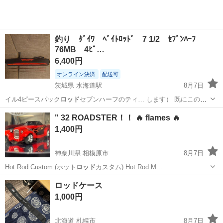
釣り ﾀﾞｲﾜ ﾍﾞｲﾄﾛｯﾄﾞ 7 1/2 ｾﾌﾞﾝﾊｰﾌ
76MB 4ﾋﾟ…
6,400円
オンライン決済
配送可
茨城県 水海道駅
8月7日
イル4ピースパック
ロッド
セブンハーフのティ… します） 既にこの
ロ
ッド
をお使いの方で、穂… ますので、このまま
ロッド
として使用でき
茨城
坂東市
水海道駅
スポーツ
ロッド
" 32 ROADSTER！！ 🔥 flames 🔥
ませ… 引用 ※現在この
ロッド
は廃盤となっており…
1,400円
神奈川県 相模原市
8月7日
Hot Rod Custom (ホット
ロッド
カスタム) Hot Rod M…
神奈川
相模原市
ミニカー
Hot Wheels
ロッドケース
1,000円
北海道 札幌市
8月7日