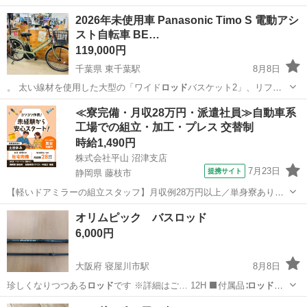
2026年未使用車 Panasonic Timo S 電動アシ
スト自転車 BE…
119,000円
千葉県 東千葉駅
8月8日
。 太い線材を使用した大型の「ワイド
ロッド
バスケット2」、リフレ
クター一体式でワ…
千葉
千葉市
東千葉駅
電動アシスト自転車
26インチ
≪寮完備・月収28万円・派遣社員≫自動車系
工場での組立・加工・プレス 交替制
時給1,490円
株式会社平山 沼津支店
7月23日
提携サイト
静岡県 藤枝市
【軽いドアミラーの組立スタッフ】月収例28万円以上／単身寮あり／
年間休日121日／初めてさんも安心のカンタン作業 【未経験歓迎】軽
静岡
藤枝市
その他
オリムピック バスロッド
いドアミラーの組立スタッフ｜新設のキレイな工場◎男女活躍中！ 大
6,000円
手自動車部品メーカーの新設工...
大阪府 寝屋川市駅
8月8日
珍しくなりつつある
ロッド
です ※詳細はご… 12H ⬛付属品∶
ロッド
本
体のみ ⬛状態∶…
大阪
寝屋川市
寝屋川市駅
その他
オリムピック