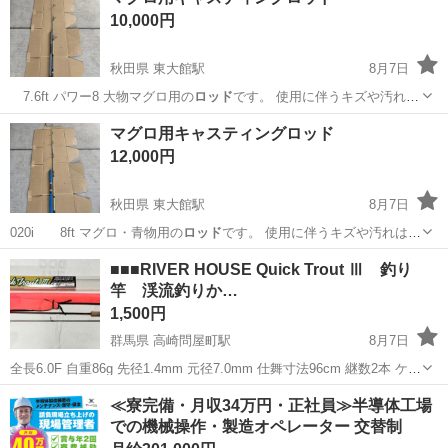
10,000円
秋田県 東大館駅
8月7日
7.6ft パワー8 大物マグロ用の
ロッド
です。 使用に伴うキズや汚れは
有りま…
秋田
大館市
東大館駅
その他
マグロ
マグロ用キャスティングロッド
12,000円
秋田県 東大館駅
8月7日
020i 8ft マグロ・青物用の
ロッド
です。 使用に伴うキズや汚れは有
りま…
秋田
大館市
東大館駅
その他
マグロ
■■■RIVER HOUSE Quick Trout Ⅲ 釣り
竿 渓流釣りか…
1,500円
群馬県 高崎問屋町駅
8月7日
全長6.0F 自重86g 先径1.4mm 元径7.0mm 仕舞寸法96cm 継数2本 ケー
ス、外箱あり 数回使用ししまってありました
群馬
高崎市
高崎問屋町駅
その他
RIVER
≪寮完備・月収34万円・正社員≫半導体工場
での機械操作・製造オペレーター 交替制