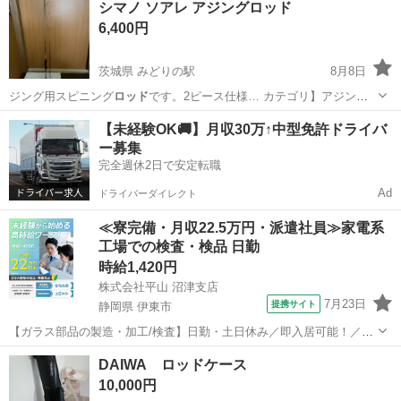
シマノ ソアレ アジングロッド
6,400円
茨城県 みどりの駅
8月8日
ジング用スピニング
ロッド
です。2ピース仕様… カテゴリ】アジング
ロッド
【商品の状態】目…
茨城
つくば市
みどりの駅
その他
【未経験OK🚚】月収30万↑中型免許ドライバ
ー募集
完全週休2日で安定転職
Ad
ドライバーダイレクト
≪寮完備・月収22.5万円・派遣社員≫家電系
工場での検査・検品 日勤
時給1,420円
株式会社平山 沼津支店
7月23日
提携サイト
静岡県 伊東市
【ガラス部品の製造・加工/検査】日勤・土日休み／即入居可能！／伊
豆でのんびりライフ♪ ガラス部品の製造・加工/検査 【株式会社平山で
静岡
伊東市
その他
DAIWA ロッドケース
の正社員採用（無期雇用派遣）となります】 「2人で同じ職場で働き
10,000円
たい」 「仕事も休みも一...