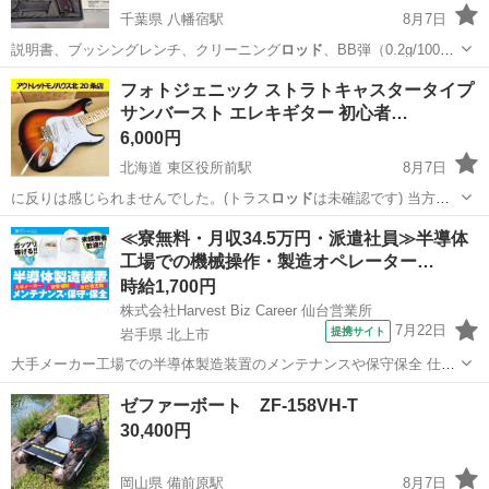
千葉県 八幡宿駅
8月7日
説明書、ブッシングレンチ、クリーニング
ロッド
、BB弾（0.2g/100
発） …
千葉
市原市
八幡宿駅
その他
M1911A1
フォトジェニック ストラトキャスタータイプ
サンバースト エレキギター 初心者…
6,000円
北海道 東区役所前駅
8月7日
に反りは感じられませんでした。(トラス
ロッド
は未確認です) 当方所
持のアンプ…
北海道
札幌市
東区役所前駅
弦楽器、ギター
≪寮無料・月収34.5万円・派遣社員≫半導体
工場での機械操作・製造オペレーター…
時給1,700円
株式会社Harvest Biz Career 仙台営業所
7月22日
提携サイト
岩手県 北上市
大手メーカー工場での半導体製造装置のメンテナンスや保守保全 仕事
内容 ＼フラッシュメモリの製造を行う工場で半導体製造装置の保守・
岩手
北上市
その他
ゼファーボート ZF-158VH-T
点検のお仕事／ 新工場新設に伴い、請負現場の立ち上げを行います！
30,400円
※立ち上げ時期目安：2...
岡山県 備前原駅
8月7日