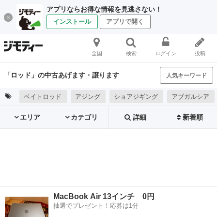
アプリならお得な情報を見逃さない！
インストール
アプリで開く
全国
検索
ログイン
投稿
「ロッド」の中古あげます・譲ります
人気キーワード
ベイトロッド
アジング
ショアジギング
アブガルシア
エリア
カテゴリ
詳細
新着順
MacBook Air 13インチ 0円
抽選でプレゼント！応募は1分