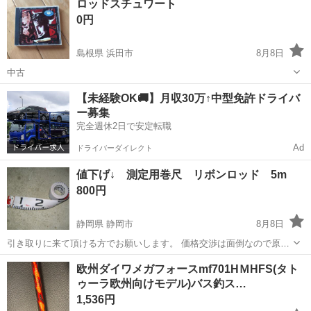
ロッドスチュワート
0円
島根県 浜田市
8月8日
中古
島根
浜田市
CD
【未経験OK🚚】月収30万↑中型免許ドライバ
ー募集
完全週休2日で安定転職
Ad
ドライバーダイレクト
値下げ↓ 測定用巻尺 リボンロッド 5m
800円
静岡県 静岡市
8月8日
引き取りに来て頂ける方でお願いします。 価格交渉は面倒なので原則
お受けしていません。 #工具 #建設工事 #工事現場 #施工写真 #ツール
静岡
静岡市
その他
欧州ダイワメガフォースmf701HＭHFS(タト
#メジャー #巻尺
ゥーラ欧州向けモデル)バス釣ス…
1,536円