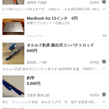
福岡県 千鳥駅
8月8日
)バス釣スピニング
ロッド
です。 10gから… きる為汎用性の高い
ロッド
で、クランク・スピ…
福岡
古賀市
千鳥駅
マリンスポーツ
メガフォース
MacBook Air 13インチ 0円
抽選でプレゼント！応募は1分
Ad
くらしノート
オルルド釣具 振出式コンパクトロッド
640円
愛知県 二子駅
8月8日
オルルド釣具 振出式コンパクト
ロッド
qb300083 先週、1500円ぐ…
愛知
一宮市
二子駅
その他
釣竿
8,000円
大阪府 瓢箪山駅
8月8日
釣り フィッシング 釣具
ロッド
江戸川 竹 筏竿 全長実寸約
163c…
大阪
東大阪市
瓢箪山駅
その他
釣竿