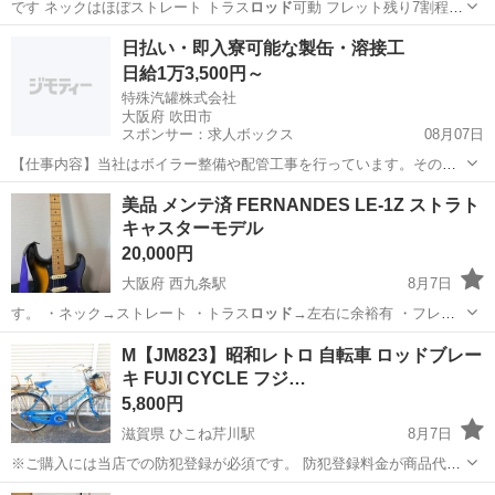
です ネックはほぼストレート トラス
ロッド
可動 フレット残り7割程度
21フレ…
静岡
裾野市
弦楽器、ギター
日払い・即入寮可能な製缶・溶接工
日給1万3,500円～
特殊汽罐株式会社
大阪府 吹田市
スポンサー：求人ボックス
08月07日
【仕事内容】当社はボイラー整備や配管工事を行っています。その中
で必要な配管やボイラーの製缶作業(溶接・切断・架台等の製作)業務に
アルバイト・パート
美品 メンテ済 FERNANDES LE-1Z ストラト
当社工場内であたっていただきます。 工場は大阪府吹田市芳野町。御
キャスターモデル
堂筋線の江坂駅からの徒歩圏内にあります...
20,000円
大阪府 西九条駅
8月7日
す。 ・ネック→ストレート ・トラス
ロッド
→左右に余裕有 ・フレッ
ト→80%残り…
大阪
大阪市
西九条駅
弦楽器、ギター
M【JM823】昭和レトロ 自転車 ロッドブレー
キ FUJI CYCLE フジ…
5,800円
滋賀県 ひこね芹川駅
8月7日
※ご購入には当店での防犯登録が必須です。 防犯登録料金が商品代金
と別途800円かかります。 ※掲載商品は保管場所が異なりますので、
滋賀
彦根市
ひこね芹川駅
その他
FUJI