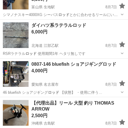
富山県 生地駅
8月7日
シマノナスキー4000XG シーバス
ロッド
とかに合わせるリールにいか
がですか⁇
富山
黒部市
生地駅
その他
シーバスロッド
ダイハツ系ラテラルロッド
6,000円
北海道 江部乙駅
8月7日
RSRラテラル
ロッド
使用期間1年 ヘタリ無しです
北海道
滝川市
江部乙駅
車のパーツ
ラテラルロッド
0807-146 bluefish ショアジギングロッド
4,000円
愛知県 名古屋市
8月7日
46 bluefish ショアジギング
ロッド
【状態】 ・使用に伴う…
愛知
名古屋市
その他
ショアジギングロッド
【代理出品】リール 大型 釣り THOMAS
ARROW
2,500円
沖縄県 古島駅
8月7日