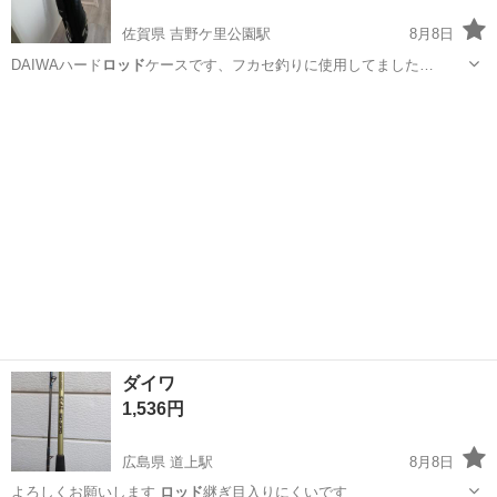
佐賀県 吉野ケ里公園駅
8月8日
DAIWAハード
ロッド
ケースです、フカセ釣りに使用してました…
佐賀
神埼郡
吉野ケ里公園駅
その他
ダイワ
1,536円
広島県 道上駅
8月8日
よろしくお願いします
ロッド
継ぎ目入りにくいです