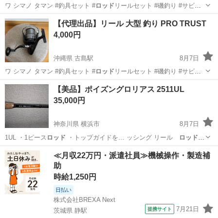
ワ シマノ タマン #釣具セット #
ロッド
リールセット #磯釣り #サビキ
釣り …
沖縄
那覇市
古島駅
スポーツ
THOMAS
【代理出品】リール 大型 釣り PRO TRUST
4,000円
沖縄県 古島駅
8月7日
ワ シマノ タマン #釣具セット #
ロッド
リールセット #磯釣り #サビキ
釣り …
沖縄
那覇市
古島駅
スポーツ
TRUST
【美品】ポイズングロリアス 2511UL
35,000円
神奈川県 横浜市
8月7日
1UL ・1ピース
ロッド
・トップガイドを… ッシング リール
ロッド
竿 ライン ジグ… ジギング 釣り竿
ロッド
リール ジグ プ…
神奈川
横浜市
その他
ポイズングロリアス
≪月収22万円・派遣社員≫機械操作・製造補
助
時給1,250円
日払い
株式会社BREXA Next
7月21日
提携サイト
茨城県 静駅