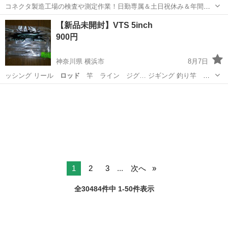
コネクタ製造工場の検査や測定作業！日勤専属＆土日祝休み＆年間休
日128日★クリーンルーム内作業★マイカー通勤OK＆無料駐車場あり
茨城
常陸大宮市
静駅
その他
【新品未開封】VTS 5inch
★就業先食堂利用可！日払い制度あり！《茨城県常陸大宮市》 人気の
900円
工場のお仕事 ◇コネクタ製造工...
神奈川県 横浜市
8月7日
ッシング リール
ロッド
竿 ライン ジグ… ジギング 釣り竿
ロ
ッド
リール ジグ プ…
神奈川
横浜市
その他
釣具
1
2
3
...
次へ
全30484件中 1-50件表示