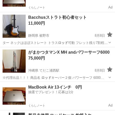
Ad
くらしノート
Bacchusストラト初心者セット
11,000円
静岡県 裾野市
8月8日
ター ネックはほぼストレート トラス
ロッド
可動 フレット残り7割程度
22フレ…
静岡
裾野市
弦楽器、ギター
Bacchus
がまかつタマンX MH andパワーサーフ6000
75,000円
沖縄県 てだこ浦西駅
8月8日
※代理出品！！！ 商品名
ロッド
キーパー２個 パワーサーフ 6000…
沖縄
浦添市
てだこ浦西駅
その他
MacBook Air 13インチ 0円
抽選でプレゼント！応募は1分
Ad
くらしノート