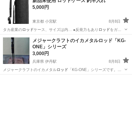
新品未使用 ロッドケース 釣竿入れ
5,000円
東京都 小宮駅
8月8日
タカ産業の
ロッド
ケース、サイズは内… ●反発力もあり
ロッド
をガッ
チリガードし… に近いタイプで十分
ロッド
を保護できます。 …
東京
八王子市
小宮駅
その他
ロッド
メジャークラフトのイカメタルロッド「KG-
ONE」シリーズ
3,000円
兵庫県 伊丹駅
8月8日
メジャークラフトのイカメタル
ロッド
「KG-ONE」シリーズです。モ
デルは…
兵庫
伊丹市
伊丹駅
スポーツ