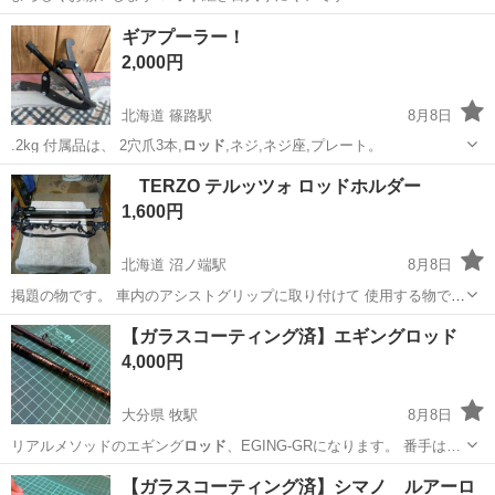
広島
福山市
道上駅
マリンスポーツ
ダイワ
ギアプーラー！
2,000円
北海道 篠路駅
8月8日
.2kg 付属品は、 2穴爪3本,
ロッド
,ネジ,ネジ座,プレート。
北海道
札幌市
篠路駅
メンテナンス用品
TERZO テルッツォ ロッドホルダー
1,600円
北海道 沼ノ端駅
8月8日
掲題の物です。 車内のアシストグリップに取り付けて 使用する物で
す。 使用に伴うキズ、汚れ、スポンジ部のかけ あります。 引き渡し
北海道
苫小牧市
沼ノ端駅
キャリア、ラック
テルッツォ
【ガラスコーティング済】エギングロッド
は苫小牧市ウトナイ周辺になります。
4,000円
大分県 牧駅
8月8日
リアルメソッドのエギング
ロッド
、EGING-GRになります。 番手は…
大分
大分市
牧駅
その他
エギングロッド
【ガラスコーティング済】シマノ ルアーロ