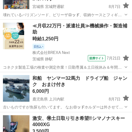
宮城県 宮城野通駅
8月7日
壊れているバリズンソード、ビリーザ
ロッド
、収納ケースとフィギュ
ア、本などはおま…
宮城
仙台市
宮城野通駅
おもちゃ
スイッチ
≪月収22万円・派遣社員≫機械操作・製造補
助
時給1,250円
日払い
株式会社BREXA Next
7月21日
提携サイト
茨城県 静駅
コネクタ製造工場の検査や測定作業！日勤専属＆土日祝休み＆年間休
日128日★クリーンルーム内作業★マイカー通勤OK＆無料駐車場あり
茨城
常陸大宮市
静駅
その他
和船 ヤンマー32馬力 ドライブ船 ジャン
★就業先食堂利用可！日払い制度あり！《茨城県常陸大宮市》 人気の
ク おまけ付き
工場のお仕事 ◇コネクタ製造工...
6,000円
鹿児島県 上川内駅
8月7日
古いものですが魚探も付いてます。 なお
ロッド
ホルダーは外させて頂
きます。 ご興味…
鹿児島
薩摩川内市
上川内駅
マリンスポーツ
激安、🉐土日取り引き希望‼️シマノナスキー
4000XG
3,500円