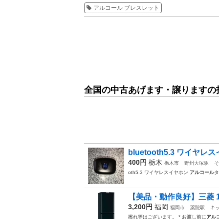
アルコール ブレスレット
全国の中古あげます・譲りますの
bluetooth5.3 ワイヤレ
400円
栃木
栃木市
野州大塚駅
そ
oth5.3 ワイヤレスイヤホン
アルコール
タ
⁠【美品・動作良好】三菱 146
3,200円
福岡
福岡市
薬院駅
キ
擦れ等はございます。 * お渡し前に
アル