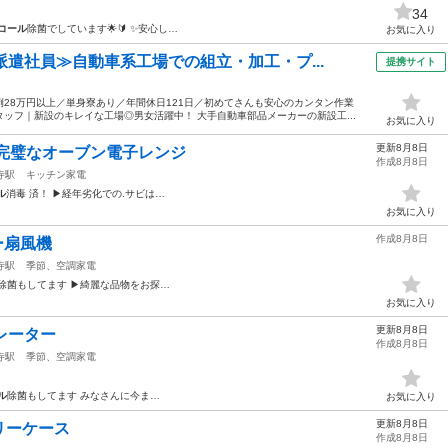
34
コール
除菌でしています🌟🔰 ✨安心し…
お気に入り
派遣社員≫自動車系工場での組立・加工・プ...
提携サイト
28万円以上／単身寮あり／年間休日121日／初めてさんも安心のカンタン作業
ッフ｜新設のキレイな工場◎男女活躍中！ 大手自動車部品メーカーの新設工...
お気に入り
更新8月8日
!完璧なオーブン電子レンジ
作成8月8日
寺駅
キッチン家電
ル
消毒 済！ ▶経年劣化での.サビは…
お気に入り
作成8月8日
ー扇風機
寺駅
季節、空調家電
除菌もしてます ▶綺麗な品物をお探…
お気に入り
更新8月8日
ュレーター
作成8月8日
寺駅
季節、空調家電
ル
除菌もしてます みなさんに今ま…
お気に入り
更新8月8日
リーケース
作成8月8日