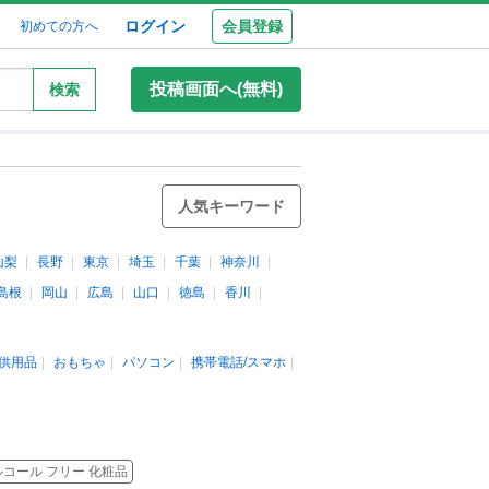
ログイン
会員登録
初めての方へ
投稿画面へ(無料)
検索
人気キーワード
山梨
長野
東京
埼玉
千葉
神奈川
島根
岡山
広島
山口
徳島
香川
供用品
おもちゃ
パソコン
携帯電話/スマホ
ルコール フリー 化粧品