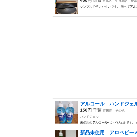
400円
東京
目黒区
中目黒駅
食器
シンプルで使いやすいです。 洗って
アル
アルコール ハンドジェ
150円
千葉
市川市
その他
ハンドジェル
未使用の
アルコール
ハンドジェルです。
新品未使用 アロベビー