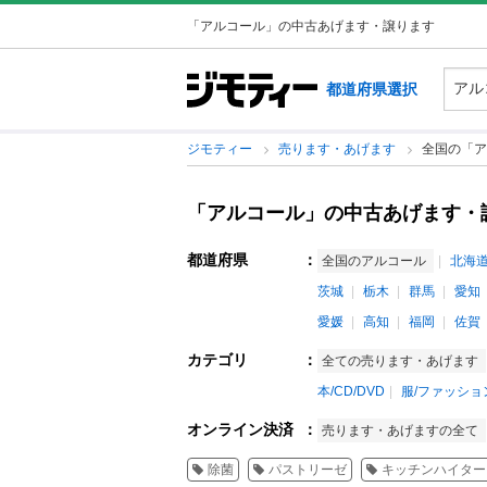
「アルコール」の中古あげます・譲ります
都道府県選択
ジモティー
売ります・あげます
全国の「ア
「アルコール」の中古あげます・
都道府県
：
全国のアルコール
北海
茨城
栃木
群馬
愛知
愛媛
高知
福岡
佐賀
カテゴリ
：
全ての売ります・あげます
本/CD/DVD
服/ファッショ
オンライン決済
：
売ります・あげますの全て
除菌
パストリーゼ
キッチンハイター