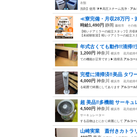
衣類
洗剤】使用 🔰🌟高圧スチーム洗浄・
アル
≪寮完備・月収28万円・
時給1,490円
静岡
藤枝市
その他
【軽いドアミラーの組立スタッフ】月収例
【未経験歓迎】軽いドアミラーの組立スタ
年式古くても動作!!清掃!
1,200円
神奈川
横浜市
花月総持
ての機能が正常です ) ▶清掃済.
アルコー
完璧に清掃済‼️美品 タワ
4,000円
神奈川
横浜市
花月総持
る範囲で綺麗にしてあります
アルコール
超 美品‼️多機能 サーキ
4,500円
神奈川
横浜市
花月総持
サーキュレーター
する品物はとにかく綺麗にして
アルコー
山崎実業 蓋付きカトラ