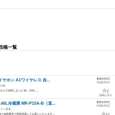
投稿一覧
更新8月8日
スイヤホン A1ワイヤレス 自...
作成8月8日
の他
オルで清掃しました 箱、USB-…
1
お気に入り
更新8月8日
L冷蔵庫 MR-P15A-B（直...
作成8月8日
ッチン家電
コール
除菌等で簡易清掃してお渡しいたします…
11