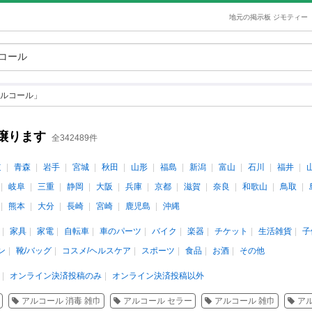
地元の掲示板 ジモティー
ルコール」
譲ります
全342489件
道
青森
岩手
宮城
秋田
山形
福島
新潟
富山
石川
福井
岐阜
三重
静岡
大阪
兵庫
京都
滋賀
奈良
和歌山
鳥取
熊本
大分
長崎
宮崎
鹿児島
沖縄
家具
家電
自転車
車のパーツ
バイク
楽器
チケット
生活雑貨
子
ン
靴/バッグ
コスメ/ヘルスケア
スポーツ
食品
お酒
その他
オンライン決済投稿のみ
オンライン決済投稿以外
アルコール 消毒 雑巾
アルコール セラー
アルコール 雑巾
ア