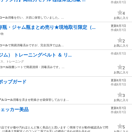
作成8月7日
4
コール
消毒を行い、大切に保管していました。…
お気に入り
更新8月7日
存瓶・ジャム瓶まとめ売り★現地取引限定（...
作成8月7日
小物
2
コール
で簡易消毒済みですが、完全洗浄ではあ…
お気に入り
作成8月7日
ジム） トレーニングベルト ＆ リ...
ネス、トレーニング
コール
除菌シートで簡易清掃・消毒済みです。…
2
お気に入り
更新8月7日
式ポップガード
作成8月7日
3
アルコール
消毒を済ませ乾燥させ袋保管しておりま…
お気に入り
更新8月7日
チェッカー美品
作成8月7日
5
年品ですが傷や汚れほとんど無く美品だと思います ◇簡単ですが動作確認済みで問
しは基本土気駅近くのコンビニ等でお互いの都合に合わせ待ち合わせ...
お気に入り