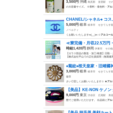
3,500円
沖縄
島尻郡
首里駅
そ
の大容量サイズ。 ※香料・着色料・
アル
CHANEL/シャネル♦ コス
5,000円
岐阜
岐阜市
せきてらす
ノベルティ
くお願いいたしますm(__)m ☆
アルコー
≪寮完備・月収22.5万
時給1,420円
静岡
伊東市
その他
【ガラス部品の製造・加工/検査】日勤・
【株式会社平山での正社員採用（無期雇用派
♦菊紋♦桜天皇家・旧靖國
3,000円
岐阜
岐阜市
せきてらす
徽章
さい◎宜しくお願いいたします☆ ★
アル
【美品】KE-NON ケノン
9,000円
東京
渋谷区
広尾駅
美
態でご使用いただけます。 出品前に
アル
【美品 脱毛器 美顔カート