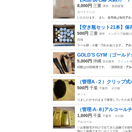
8,000円
三重
津市
美容家電
カートリッジ
いただけます。 また、使用後は毎回
アル
【空き瓶セット21本】保
500円
三重
津市
インテリア雑貨/
現地
ラベル跡・小傷・汚れがあります。
アル
GOLD'S GYM（ゴールド
5,000円
沖縄
宮古島市
フィット
回数は10回程度です。 ・清掃状況：
アル
（管理A -２）クリップ
500円
千葉
千葉市
その他
ネット
りましたがそのままで保管していたため
（管理-A-８)アルコール
1,000円
千葉
千葉市
その他
アルコール
◇お客様宅片付けで出てきた品物です経
題なく使用できているようです。 ◇お渡