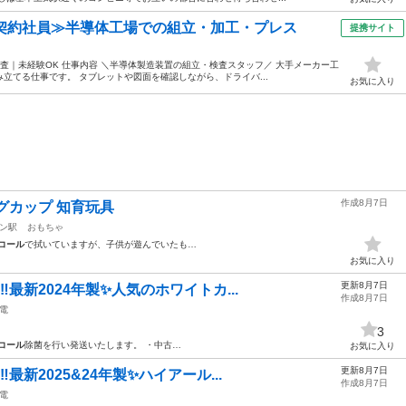
・契約社員≫半導体工場での組立・加工・プレス
提携サイト
査｜未経験OK 仕事内容 ＼半導体製造装置の組立・検査スタッフ／ 大手メーカー工
立てる仕事です。 タブレットや図面を確認しながら、ドライバ...
お気に入り
作成8月7日
グカップ 知育玩具
ン駅
おもちゃ
コール
で拭いていますが、子供が遊んでいたも…
お気に入り
更新8月7日
‼️最新2024年製✨人気のホワイトカ...
作成8月7日
電
3
コール
除菌を行い発送いたします。 ・中古…
お気に入り
更新8月7日
️最新2025&24年製✨ハイアール...
作成8月7日
電