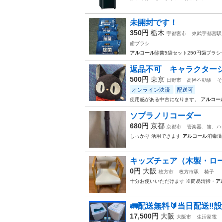
未開封です！
350円
栃木
宇都宮市
東武宇都宮駅
歯ブラシ
アルコール
除菌5袋セット250円歯ブラ
返品不可 キャラクター
500円
東京
日野市
高幡不動駅
そ
オンライン決済
配送可
使用感がある中古になります。
アルコー
ソプラノリコーダー
680円
京都
京都市
管楽器、笛、ハ
しっかり 活用できます
アルコール
消毒済
キッズチェア（木製・ロ
0円
大阪
枚方市
枚方市駅
椅子
十分お使いいただけます ※簡易清掃・
ア
🚛配送無料🔰当日配送‼️
17,500円
大阪
大阪市
生活家電