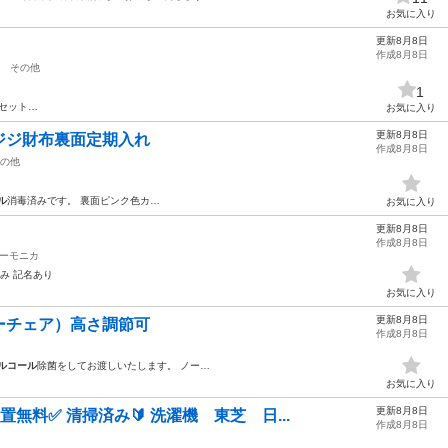
お気に入り
更新8月8日
作成8月8日
その他
1
シセット…
お気に入り
更新8月8日
ジジ財布裏面定期入れ
作成8月8日
の他
ル
消毒済みです。 裏面ピンク色カ…
お気に入り
更新8月8日
作成8月8日
ーモニカ
み 記名あり
お気に入り
更新8月8日
ーチェア）高さ調節可
作成8月8日
ルコール
除菌をしてお渡しいたします。 ノー…
お気に入り
更新8月8日
設置無料✅ 清掃済み🔰 洗濯機 東芝 日...
作成8月8日