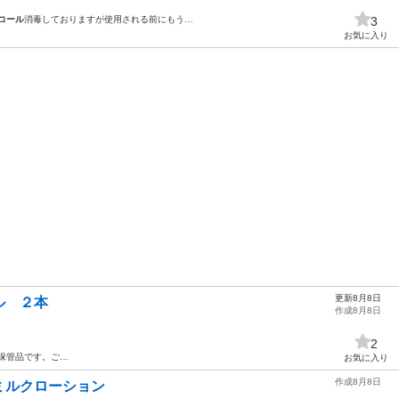
コール
消毒しておりますが使用される前にもう…
3
お気に入り
更新8月8日
ル ２本
作成8月8日
2
 保管品です。ご…
お気に入り
作成8月8日
ミルクローション