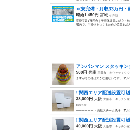
≪寮完備・月収33万円
時給1,450円
宮城
その他
寮費実質1万円台｜半導体装置の組立・検
場内で、半導体をつくるための装置を組み
アンパンマン スタッキン
500円
兵庫
三田市
南ウッディタウ
ますがその他は大きな傷ないです。
アル
‼️関西エリア配送設置可🙌
38,000円
大阪
大阪市
キッチン家
Hisense
ーーーーーー ・高圧スチーム洗浄、
アル
‼️関西エリア配送設置可🙌‼
40,000円
大阪
大阪市
キッチン家