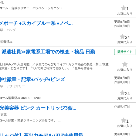
の他
コール
・合成ポリマー・パラベン・シリコン・…
1
お気に入り
更新8月8日
メポーチ ♦スカイブルー系 ♦ノベ...
作成8月8日
前駅
バッグ
24
ル
消毒済み
お気に入り
円・派遣社員≫家電系工場での検査・検品 日勤
提携サイト
土日休み／即入居可能！／伊豆でのんびりライフ♪ ガラス部品の製造・加工/検査
遣）となります】 「2人で同じ職場で働きたい」 「仕事も休みも一...
お気に入り
更新8月8日
神社徽章・記章♦バッヂ♦ピンズ
作成8月8日
前駅
アクセサリー
24
コール
消毒済み 36800・1200
お気に入り
作成8月7日
 光美容器 ピンク カートリッジ3個...
容家電
コール
除菌・簡易クリーニング済みです。 …
1
お気に入り
更新8月8日
リッジ付】高出力モデル ほぼ未使用級 ...