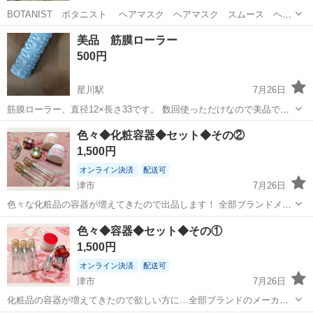
BOTANIST ボタニスト ヘアマスク ヘアマスク スムース ヘア
トリートメント 145g 未使用
三重
桑名市
ヘアケア
マスク
美品 筋膜ローラー
500円
星川駅
7月26日
筋膜ローラー、直径12×長さ33です。 数回使っただけなので美品で
す。 ファミリーマート桑名市桑部店での受け渡しになります。
三重
桑名市
星川駅
ダイエットグッズ
筋膜
色々◆化粧容器◆セット◆その②
1,500円
オンライン決済
配送可
津市
7月26日
色々な化粧品の容器が増えてきたので出品します！ 全部ブランドメー
カーになります♡ 良かったらご購入よろしくお願いします★
三重
津市
香水
容器
色々◆容器◆セット◆その①
1,500円
オンライン決済
配送可
津市
7月26日
化粧品の容器が増えてきたので欲しい方に…全部ブランドのメーカー