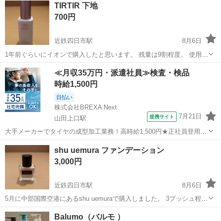
TIRTIR 下地
700円
近鉄四日市駅
8月6日
1年前ぐらいにイオンで購入したと思います。 残量は9割程度。 使用し
ないため出品します。
三重
四日市市
近鉄四日市駅
メイクアップ
イオン
≪月収35万円・派遣社員≫検査・検品
時給1,500円
日払い
株式会社BREXA Next
7月21日
提携サイト
山田上口駅
大手メーカーでタイヤの成型加工業務！高時給1,500円★正社員登用制
度あり！ワンルーム寮完備！マイカー通勤OK！無料駐車場あり！《三
三重
伊勢市
山田上口駅
その他
shu uemura ファンデーション
重県伊勢市》 人気の工場のお仕事 ◇タイヤの製造◇ トラック・バ
3,000円
ス・RV車用を中心とした...
近鉄四日市駅
8月6日
5月に中部国際空港にあるshu uemuraで購入しました。 3プッシュ程度
使用しました。 残量は9割程度だと思います。 箱はありません。
三重
四日市市
近鉄四日市駅
メイクアップ
Balumo（バルモ ）