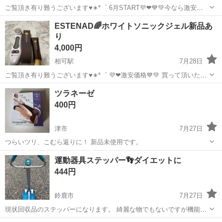
ご覧頂き有り難うございます♥︎︎∗︎*゜ 6月START💜❤💙💚今なら激安価
格！ 買って頂いた方にオマケ付けます...♪*゜ 何かはお楽しみにね♔ 🔴
三重
松阪市
相可駅
メイクアップ
ピンク
ESTENAD🌈ホワイトソニックジェル新品あ
アイシャドウ等 気軽に質問等お問い合わせ下さいませm(_ _)m 何...
り
4,000円
相可駅
7月28日
ご覧頂き有り難うございます♥︎︎∗︎*゜ 💜❤激安価格💙💚 買って頂いた方
にオマケ付けます...♪*゜ 🔴美容 気軽に質問等お問い合わせ下さいませ
三重
松阪市
相可駅
メイクアップ
新品
ツラネーゼ
m(_ _)m 何でも答えれる事なら致します。 他にもオークションで載...
400円
津市
7月27日
つらいツリ、こむら返りに！ 新品未使用です。
三重
津市
健康食品
新品
運動器具ステッパー👣ダイエットに
444円
鈴鹿市
7月27日
現状回収品のステッパーになります。 綺麗な物でもないですが機能的
には問題ないと思います。 外は暑いので部屋での運動にいかがでしょ