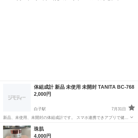
ダイス グロー） 限定カラー ブランド: Dior (パルファン・クリスチャ
三重
桑名市
メイクアップ
Dior
ン・ディオール・ジャポン株式会社) 製品名: ...
体組成計 新品 未使用 未開封 TANITA BC-768
2,000円
白子駅
7月31日
新品、未使用、未開封の体組成計です。 スマホ連携できアプリで健康
管理できるそうです。 未開封なので画像はなし、製品の箱に入った状
三重
鈴鹿市
白子駅
ダイエットグッズ
体組成計
珠肌
態でお渡しします。 商品詳細は下記リンクから
4,000円
https://www.tanita.co...