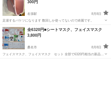
300円
名張駅
8月8日
足湯するバケツになります 数回しか使ってないので綺麗です。
三重
名張市
名張駅
その他
全6320円■シートマスク、フェイスマスク
3,800円
桑名市
8月8日
フェイスマスク、フェイスマスク セット 全部で6320円相当の新品未
使用のものです
三重
桑名市
スキンケア
マスク