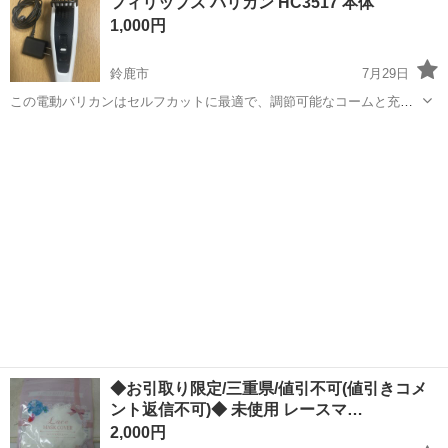
フィリップス バリカン HC3517 本体
もありますので一緒に渡せます。 当方、ペット喫煙者はおりません。
1,000円
配送、17時以降のお渡し...
鈴鹿市
7月29日
この電動バリカンはセルフカットに最適で、調節可能なコームと充電
アダプターが付属しています。 - ブランド：フィリップス - 型番：
三重
鈴鹿市
ヘアケア
HC3517 - カラー：ホワイト/ブラック - 電源方式：コード式/充電式 -
製造年：2...
◆お引取り限定/三重県/値引不可(値引きコメ
ント返信不可)◆ 未使用 レースマ…
2,000円