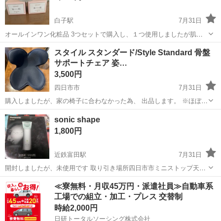
白子駅
7月31日
オールインワン化粧品 3つセットで購入し、１つ使用しましたが肌に
合わなかったので出品します。 価格は3つセット(2つ未使用1つ半分程
三重
鈴鹿市
白子駅
フェイスケア
セット
スタイル スタンダード/Style Standard 骨盤
使用)の値段です。
サポートチェア 姿…
3,500円
四日市市
7月31日
購入しましたが、家の椅子に合わなかった為、 出品します。 ※ほぼ使
用していないので、かなり美品です。 購入金額はAmazonにて9800円
三重
四日市市
ボディケア
骨盤
sonic shape
でした。 以下、Amazonより引用 商品の重量 1.2 キログラム 【生地あ
1,800円
り...
近鉄富田駅
7月31日
開封しましたが、未使用です 取り引き場所四日市市ミニストップ天カ
須賀店 時間相談
三重
三重郡
近鉄富田駅
ヘアケア
場所
≪寮無料・月収45万円・派遣社員≫自動車系
工場での組立・加工・プレス 交替制
時給2,000円
日研トータルソーシング株式会社