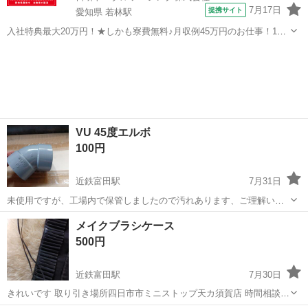
7月17日
提携サイト
愛知県 若林駅
入社特典最大20万円！★しかも寮費無料♪月収例45万円のお仕事！1年
目で年収560万円も可能！あなたの手で自動車をつくりませんか？ お
愛知
豊田市
若林駅
その他
仕事について トヨタ車体各工場でのミニバン・SUV新車製造に関わる
諸作業。 【プレス】巨...
VU 45度エルボ
100円
近鉄富田駅
7月31日
未使用ですが、工場内で保管しましたので汚れあります、ご理解いた
だき、取り引き後ノークレームノーリターンでお願いします！ 取り引
三重
三重郡
近鉄富田駅
スキンケア
いただき
メイクブラシケース
き場所三重県四日市市ミニストップ天カ須賀店 時間相談
500円
近鉄富田駅
7月30日
きれいです 取り引き場所四日市市ミニストップ天カ須賀店 時間相談
取り引き後ノークレームノーリターンでお願いします！