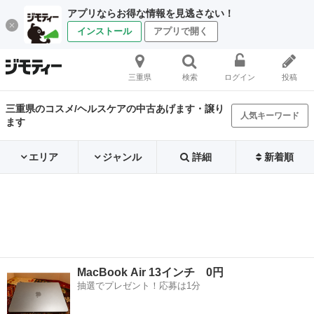
アプリならお得な情報を見逃さない！
インストール
アプリで開く
三重県
検索
ログイン
投稿
三重県のコスメ/ヘルスケアの中古あげます・譲り
人気キーワード
ます
エリア
ジャンル
詳細
新着順
MacBook Air 13インチ 0円
抽選でプレゼント！応募は1分