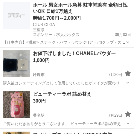
三重
三重郡
近鉄富田駅
コスメ/ヘルスケア
場所
ホール 男女ホール急募 駐車補助有 全額日払
いOK 日給1万越え
時給1,700円～2,000円
CLUB OLGA
三重県
スポンサー：求人ボックス
08月03日
【仕事内容】<職種> スナック・パブ・ラウンジ [ア・パ]クラブ・スナ
ック系ホールスタッフ(ナイトワーク系) <雇用形態> アルバイト・パー
アルバイト・パート
お値下げしました！CHANELパウダー
ト <給与> [ア・パ]時給1,700円～2,000円 交通費:一部支給 車・バイク
1,000円
通勤の...
鈴鹿市
7月30日
購入後はシェーディングとして使用していましたがメイクが変わり使
用する事が無くななったので出品致します！ パウダーを使用しなくて
三重
鈴鹿市
フェイスケア
CHANEL
ビューティーラボ 詰め替え
も持ち運び用のミラーとしてもお使い頂けるのでとても便利で可愛い
300円
です！！ こちらお値下げ不可とさ...
桑名駅
7月29日
ご覧いただきありがとうございます。 ビューティーラボの詰め替えで
す。 もっととてもしっとりです。 もし必要でしたら 使いかけの本体
三重
桑名市
桑名駅
ヘアケア
場所