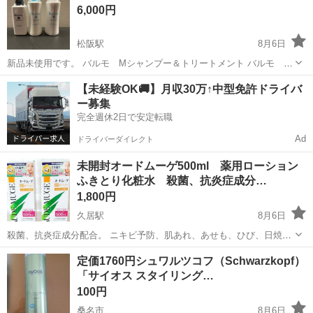
ファンデーション
6,000円
松阪駅
8月6日
新品未使用です。 バルモ Mシャンプー＆トリートメント バルモ F
シャンプー 受け渡しは岡本町か鎌田町になります。
三重
松阪市
松阪駅
ヘアケア
トリートメント
【未経験OK🚚】月収30万↑中型免許ドライバ
ー募集
完全週休2日で安定転職
Ad
ドライバーダイレクト
未開封オードムーゲ500ml 薬用ローション
ふきとり化粧水 殺菌、抗炎症成分…
1,800円
久居駅
8月6日
殺菌、抗炎症成分配合。 ニキビ予防、肌あれ、あせも、ひび、日焼
け、雪焼け後のほてり等に。 2点あります。 価格は1点の価格になりま
三重
津市
久居駅
スキンケア
オードムーゲ
定価1760円シュワルツコフ（Schwarzkopf）
す。 必要数をお知らせください。 これ以上のお値下げはできません。
「サイオス スタイリング…
100円
桑名市
8月6日