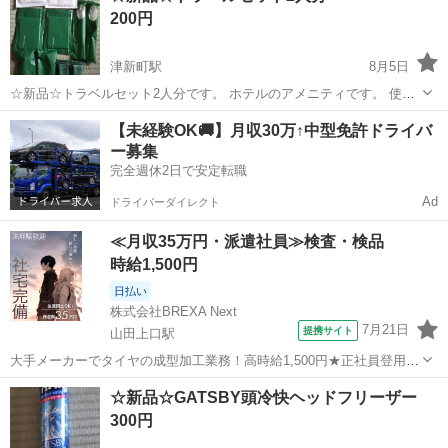
200円
津新町駅
8月5日
☆新品☆トラベルセット2人分です。 ホテルのアメニティです。 使用
しなかったので必要な方どうぞ！ ボディタオル×2 スポンジ×2 ブラシ
三重
津市
津新町駅
フェイスケア
カミソリ
【未経験OK🚚】月収30万↑中型免許ドライバ
×2 T字カミソリ×2 歯ブラシ×2
ー募集
完全週休2日で安定転職
Ad
ドライバーダイレクト
≪月収35万円・派遣社員≫検査・検品
時給1,500円
日払い
株式会社BREXA Next
7月21日
提携サイト
山田上口駅
大手メーカーでタイヤの成型加工業務！高時給1,500円★正社員登用制
度あり！ワンルーム寮完備！マイカー通勤OK！無料駐車場あり！《三
三重
伊勢市
山田上口駅
その他
☆新品☆GATSBY頭冷快ヘッドフリーザー
重県伊勢市》 人気の工場のお仕事 ◇タイヤの製造◇ トラック・バ
300円
ス・RV車用を中心とした...