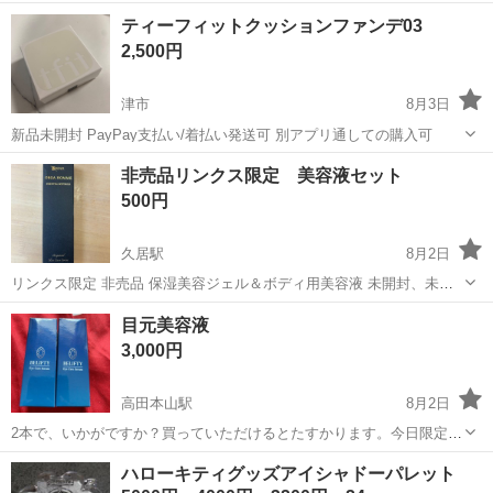
チ 10ml
三重
津市
久居駅
香水
アロマエッセンス
ティーフィットクッションファンデ03
2,500円
津市
8月3日
新品未開封 PayPay支払い/着払い発送可 別アプリ通しての購入可
三重
津市
化粧品
新品
非売品リンクス限定 美容液セット
500円
久居駅
8月2日
リンクス限定 非売品 保湿美容ジェル＆ボディ用美容液 未開封、未使
用品 2年前の品ですので、品質保証はできかねます。 自宅取引
三重
津市
久居駅
スキンケア
ジェル
目元美容液
3,000円
高田本山駅
8月2日
2本で、いかがですか？買っていただけるとたすかります。今日限定で
す。売れないと判断して
三重
津市
高田本山駅
スキンケア
ハローキティグッズアイシャドーパレット