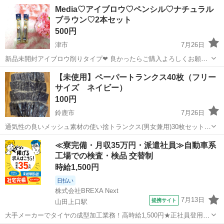
です♡ 他にもあるのでおまけでプラス致しましす！
三重
津市
その他
容器
Media♡アイブロウ♡ペンシル♡ナチュラル
ブラウン♡2本セット
500円
津市
7月26日
新品未開封アイブロウ削りタイプ❤ 良かったらご購入よろしくお願い
します❤
三重
津市
化粧品
セット
【未使用】ペーパートランクス40枚（フリー
サイズ ネイビー）
100円
鈴鹿市
7月26日
通気性の良いメッシュ素材の使い捨トランクス(男女兼用)30枚セットで
す。 エステ 災害 旅行など便利です ⚫︎カラー ネイビー ⚫︎枚数 40
三重
鈴鹿市
ボディケア
トランクス
≪寮完備・月収35万円・派遣社員≫自動車系
枚 返品は受け付けておりません。 未開封ですが自宅保管品である
工場での検査・検品 交替制
ことをご了承いた...
時給1,500円
日払い
株式会社BREXA Next
7月13日
提携サイト
山田上口駅
大手メーカーでタイヤの成型加工業務！高時給1,500円★正社員登用制