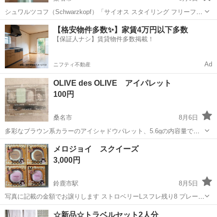
シュワルツコフ（Schwarzkopf）「サイオス スタイリング フリーフロ
ーイング スプレー」です。 自然な柔らかさを保ちながら、毛先の動き
三重
桑名市
ヘアケア
サイオス
【格安物件多数✨】家賃4万円以下多数
を表現できるソフトホールドタイプのヘアスプレーです。 定価 １７
【保証人ナシ】賃貸物件多数掲載！
６０円...
Ad
ニフティ不動産
OLIVE des OLIVE アイパレット
100円
桑名市
8月6日
多彩なブラウン系カラーのアイシャドウパレット、5.6gの内容量で使
いやすい。 - ブランド: OLIVE des OLIVE - モデル名: グリーマーアイ
三重
桑名市
メイクアップ
メロジョイ スクイーズ
シャドウ - 色: 03 ブラウン系 - 内容量: 5....
3,000円
鈴鹿市駅
8月5日
写真に記載の金額でお譲りします ストロベリーLスフレ残り8 プレーン
スフレLクリーミークリーム残り4 ムースクリーム残り4 写真には載っ
三重
鈴鹿市
鈴鹿市駅
メイクアップ
スクイーズ
☆新品☆トラベルセット2人分
てないですがホールケーキも...