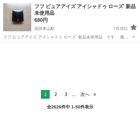
度あり！ワンルーム寮完備！マイカー通勤OK！無料駐車場あり！《三
三重
伊勢市
山田上口駅
その他
フフ ピュアアイズ アイシャドゥ ローズ’ 新品
重県伊勢市》 人気の工場のお仕事 ◇タイヤの製造◇ トラック・バ
未使用品
ス・RV車用を中心とした...
680円
高田本山駅
7月26日
フフ ピュアアイズ アイシャドゥ ローズ’ 新品未使用品 です。 傷、
汚れある場合があります。 発送の場合は、 宅急便の場合は、ゆうパッ
三重
津市
高田本山駅
コスメ/ヘルスケア
新品
ク の発送の場合は、元払い対応のみです。 30分ぐらいの雑用か...
1
2
3
...
次へ
全2626件中 1-50件表示