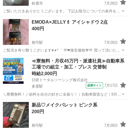
鈴鹿市
7月28日
ご覧いただきありがとうございます。 下記お取引についての条件をよ
くご覧いただいき ご都合の付く日時のご連絡をお願いします。 【お取
三重
鈴鹿市
その他
マスク
EMODA×JELLY💄 アイシャドウ 2点
引についての条件】 仕事の合間に会社でジモティーをしておりますの
400円
ですぐに商品を探す...
相可駅
7月28日
ご覧頂き有り難うございます♥︎︎∗︎*゜ 💜❤激安価格💙💚 買って頂いた方
にオマケ付けます...♪*゜ 🔴アイシャドウ 気軽に質問等お問い合わせ下
三重
松阪市
相可駅
その他
≪寮無料・月収45万円・派遣社員≫自動車系
さいませm(_ _)m 何でも答えれる事なら致します。 他にもオークシ...
工場での組立・加工・プレス 交替制
時給2,000円
日研トータルソーシング株式会社
7月17日
提携サイト
多度駅
＼寮費無料！／給料を自分の好きに全振り！｜自動車製造など｜8月入
社特典最大20万円！｜入社から半年後には時給2,050円！さらに長く働
三重
いなべ市
多度駅
その他
新品♡メイクパレット ピンク系
くほど時給UP☆ トヨタ車の製造（組立・加工など） トヨタ車体各工
200円
場でのミニバン・SUV...
相可駅
7月28日