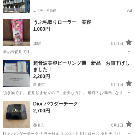
Ad
ニフティ不動産
うぶ毛取りローラー 美容
1,000円
津駅
8月1日
新品未使用です。
三重
津市
津駅
メイクアップ
超音波美容ピーリング機 新品 お値下げし
ました！
2,200円
鈴鹿市
8月1日
頂き物です。 使用しませんので、必要な方に。 最終のお値段になりま
す！
三重
鈴鹿市
マッサージ器
新品
Dior パウダーチーク
2,700円
桑名市
8月1日
Dior パウダーチーク ミラー付きコンパクト 919 ローズ タヒチ（パラ