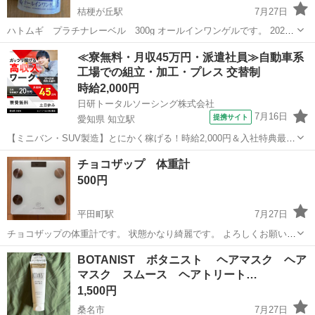
桔梗が丘駅
7月27日
ハトムギ プラチナレーベル 300g オールインワンゲルです。 2025
年に購入、新品未使用です。 ※名張市内受け渡し、現金対応でお願い
三重
名張市
桔梗が丘駅
スキンケア
新品
≪寮無料・月収45万円・派遣社員≫自動車系
致します
工場での組立・加工・プレス 交替制
時給2,000円
日研トータルソーシング株式会社
7月16日
提携サイト
愛知県 知立駅
【ミニバン・SUV製造】とにかく稼げる！時給2,000円＆入社特典最大
20万円支給！／寮費無料＆生活備品付き／土日休み／未経験OK＆研修
愛知
刈谷市
知立駅
その他
チョコザップ 体重計
あり◎ ミニバン・SUV製造 トヨタ車体各工場でのミニバン・SUV新
500円
車製造に関わる諸作...
平田町駅
7月27日
チョコザップの体重計です。 状態かなり綺麗です。 よろしくお願いい
たします。
三重
鈴鹿市
平田町駅
その他
BOTANIST ボタニスト ヘアマスク ヘア
マスク スムース ヘアトリート…
1,500円
桑名市
7月27日