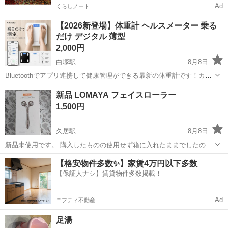
Ad
くらしノート
【2026新登場】体重計 ヘルスメーター 乗る
だけ デジタル 薄型
2,000円
白塚駅
8月8日
Bluetoothでアプリ連携して健康管理ができる最新の体重計です！カラ
ーはホワイトです！ ■素材：強化ガラス、ABS街脂 ■計量範囲：0.2kg
三重
津市
白塚駅
その他
新品 LOMAYA フェイスローラー
～180kg ■表示単位：0.01kg よろしくお願いいたします✨
1,500円
久居駅
8月8日
新品未使用です。 購入したものの使用せず箱に入れたままでしたので
お譲りします。 軽量、ダイヤカット カラー シルバー
三重
津市
久居駅
マッサージ器
LOMAYA
【格安物件多数✨】家賃4万円以下多数
【保証人ナシ】賃貸物件多数掲載！
Ad
ニフティ不動産
足湯