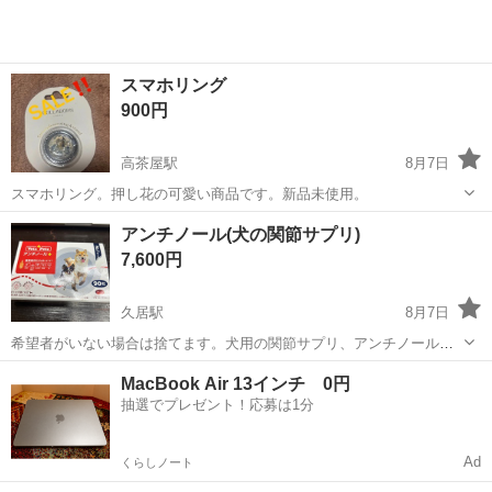
スマホリング
900円
高茶屋駅
8月7日
スマホリング。押し花の可愛い商品です。新品未使用。
三重
津市
高茶屋駅
フェイスケア
商品
アンチノール(犬の関節サプリ)
7,600円
久居駅
8月7日
希望者がいない場合は捨てます。犬用の関節サプリ、アンチノールで
す。箱は開けてしまいましたが、中身は新品です。90粒+30粒入って
三重
津市
久居駅
健康食品
MacBook Air 13インチ 0円
います。先住犬がなくなって、使うことがなくなったのでお譲りいた
抽選でプレゼント！応募は1分
します。愛犬家の方に使っていただけ...
Ad
くらしノート