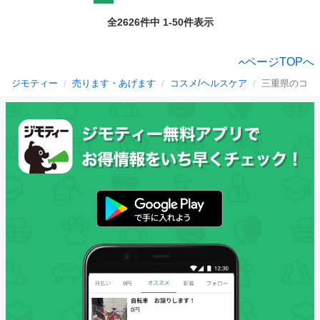
全2626件中 1-50件表示
ページTOPへ
ジモティー
売ります・あげます
コスメ/ヘルスケア
三重県のコス