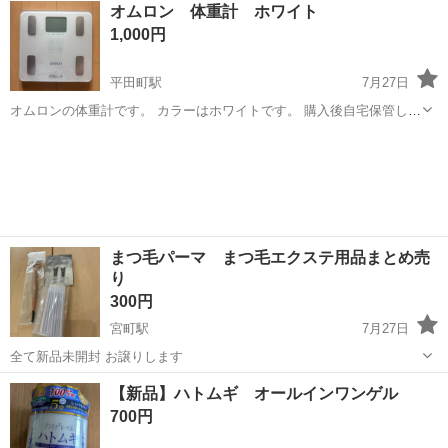
三重
鈴鹿市
ダイエットグッズ
オムロン 体重計 ホワイト
うか？ 持つ手があるので安定安心して運動できます。
1,000円
平田町駅
7月27日
オムロンの体重計です。 カラーはホワイトです。 購入後自宅保管して
あり状態綺麗です。 よろしくお願いいたします。
三重
鈴鹿市
平田町駅
その他
体重計
まつ毛パーマ まつ毛エクステ用品まとめ売
り
300円
宮町駅
7月27日
全て新品未開封 お譲りします
三重
伊勢市
宮町駅
メイクアップ
まつ毛エクステ
【新品】ハトムギ オールインワンゲル
700円