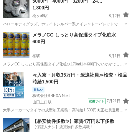
5000円→4000円→3200円→24…
1,800円
松ヶ崎駅
8月2日
ハローキティグッズ、ホワイトシルバー系アイシャドーパレットで
す、販売時期2005年頃当時600円販売品です、明るいカラー系はたく
三重
松阪市
松ヶ崎駅
メイクアップ
ハローキティ
メラノCC しっとり高保湿タイプ化粧水
さん出回っている様ですが、ホワイトシルバー系は人気が高く海外で
600円
も高額で取り引きされている様です、...
桜駅
8月1日
メラノCC しっとり高保湿タイプ化粧水170ml1本600円でいかがでしょ
うか。新品未使用です。 よろしくお願いいたします。
三重
四日市市
桜駅
スキンケア
化粧水
≪入寮・月収35万円・派遣社員≫検査・検品
時給1,500円
日払い
株式会社BREXA Next
7月21日
提携サイト
山田上口駅
大手メーカーでタイヤの成型加工業務！高時給1,500円★正社員登用制
度あり！ワンルーム寮完備！マイカー通勤OK！無料駐車場あり！《三
三重
伊勢市
山田上口駅
その他
【格安物件多数✨】家賃4万円以下多数
重県伊勢市》 人気の工場のお仕事 ◇タイヤの製造◇ トラック・バ
【保証人ナシ】賃貸物件多数掲載！
ス・RV車用を中心とした...