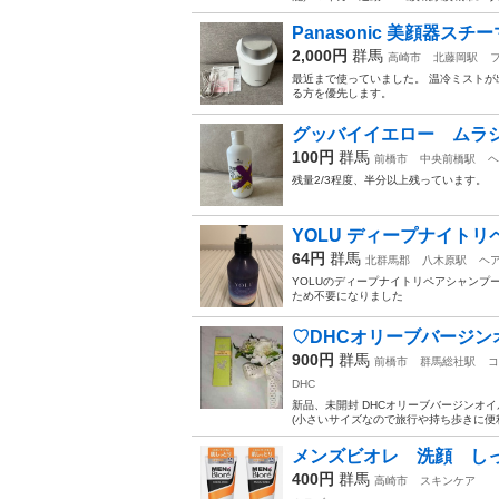
Panasonic 美顔器スチ
2,000円
群馬
高崎市
北藤岡駅
最近まで使っていました。 温冷ミストが
る方を優先します。
グッバイイエロー ムラシ
100円
群馬
前橋市
中央前橋駅
ヘ
残量2/3程度、半分以上残っています。
YOLU ディープナイト
64円
群馬
北群馬郡
八木原駅
ヘ
YOLUのディープナイトリペアシャンプ
ため不要になりました
♡DHCオリーブバージンオ
900円
群馬
前橋市
群馬総社駅
コ
DHC
新品、未開封 DHCオリーブバージンオイル
(小さいサイズなので旅行や持ち歩きに便利
メンズビオレ 洗顔 し
400円
群馬
高崎市
スキンケア