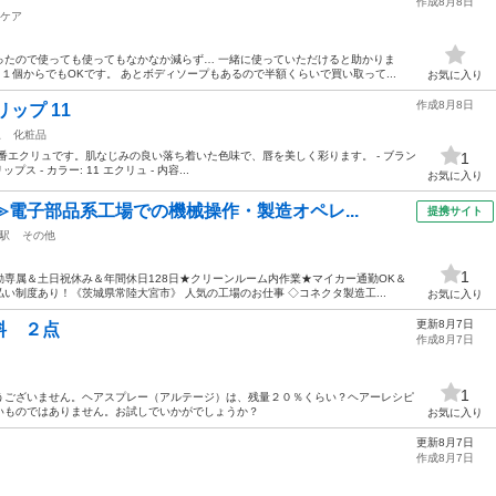
作成8月8日
ケア
ったので使っても使ってもなかなか減らず… 一緒に使っていただけると助かりま
。１個からでもOKです。 あとボディソープもあるので半額くらいで買い取って...
お気に入り
作成8月8日
ップ 11
駅
化粧品
11番エクリュです。肌なじみの良い落ち着いた色味で、唇を美しく彩ります。 - ブラン
1
プス - カラー: 11 エクリュ - 内容...
お気に入り
≫電子部品系工場での機械操作・製造オペレ...
提携サイト
駅
その他
1
専属＆土日祝休み＆年間休日128日★クリーンルーム内作業★マイカー通勤OK＆
い制度あり！《茨城県常陸大宮市》 人気の工場のお仕事 ◇コネクタ製造工...
お気に入り
更新8月7日
料 ２点
作成8月7日
1
うございません。ヘアスプレー（アルテージ）は、残量２０％くらい？ヘアーレシピ
いものではありません。お試しでいかがでしょうか？
お気に入り
更新8月7日
作成8月7日