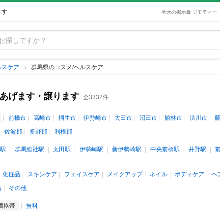
ます
地元の掲示板 ジモティー
ルスケア
群馬県のコスメ/ヘルスケア
古あげます・譲ります
全3332件
前橋市
高崎市
桐生市
伊勢崎市
太田市
沼田市
館林市
渋川市
佐波郡
多野郡
利根郡
駅
群馬総社駅
太田駅
伊勢崎駅
新伊勢崎駅
中央前橋駅
井野駅
化粧品
スキンケア
フェイスケア
メイクアップ
ネイル
ボディケア
ヘ
品
その他
価格帯
無料