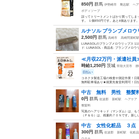
850円
群馬
伊勢崎市
剛志駅
ヘア
ボディソープ
誤ってトリートメントばかり買ってしま
す。 １個850円です。あと4個あります
ルナソル プランプメロウリ
2,500円
群馬
高崎市
高崎問屋町
LUNASOLのプランプメロウリップス 
ド: LUNASOL - 商品名: プランプメロウリッ
≪月収22万円・派遣社員
時給1,250円
茨城
常陸大宮市
静
日払い
コネクタ製造工場の検査や測定作業！日勤
無料駐車場あり★就業先食堂利用可！日払
中古 無料 男性 整髪
0円
群馬
佐波郡
新町駅
ヘアケア
整髪料
写真のヘアリキッド（マンダム）は、も
（Ｐ＆Ｇ）は、残量約７０％です。新し
中古 女性化粧品 ３点
300円
群馬
佐波郡
新町駅
化粧品
ウテナ