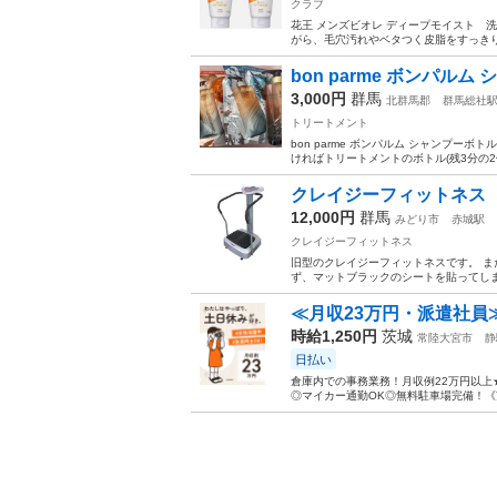
クラブ
花王 メンズビオレ ディープモイスト 洗顔
がら、毛穴汚れやベタつく皮脂をすっきり
bon parme ボンパル
3,000円
群馬
北群馬郡
群馬総社
トリートメント
bon parme ボンパルム シャンプー
ければトリートメントのボトル(残3分の2
クレイジーフィットネス
12,000円
群馬
みどり市
赤城駅
クレイジーフィットネス
旧型のクレイジーフィットネスです。 ま
ず、マットブラックのシートを貼ってしま
≪月収23万円・派遣社員
時給1,250円
茨城
常陸大宮市
静
日払い
倉庫内での事務業務！月収例22万円以上
◎マイカー通勤OK◎無料駐車場完備！《茨