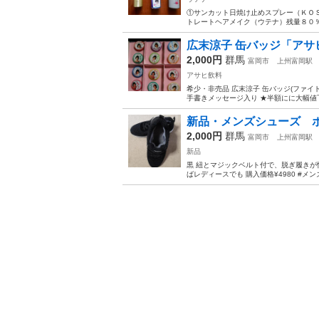
①サンカット日焼け止めスプレー（ＫＯ
トレートヘアメイク（ウテナ）残量８０
広末涼子 缶バッジ「アサヒ
2,000円
群馬
富岡市
上州富岡駅
アサヒ飲料
希少・非売品 広末涼子 缶バッジ(ファイト
手書きメッセージ入り ★半額にに大幅値下
新品・メンズシューズ ボア
2,000円
群馬
富岡市
上州富岡駅
新品
黒 紐とマジックベルト付で、脱ぎ履きが
ばレディースでも 購入価格¥4980 #メ