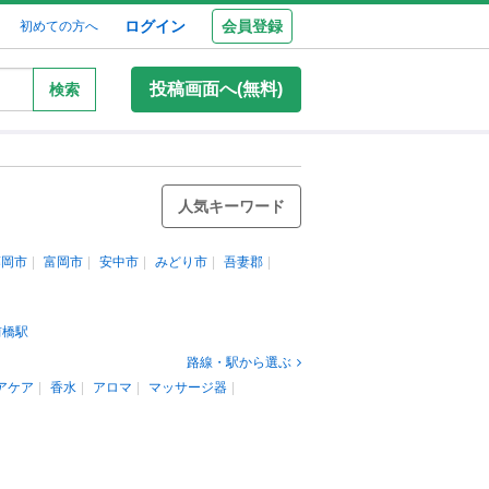
ログイン
会員登録
初めての方へ
投稿画面へ(無料)
検索
人気キーワード
藤岡市
富岡市
安中市
みどり市
吾妻郡
前橋駅
路線・駅から選ぶ
アケア
香水
アロマ
マッサージ器