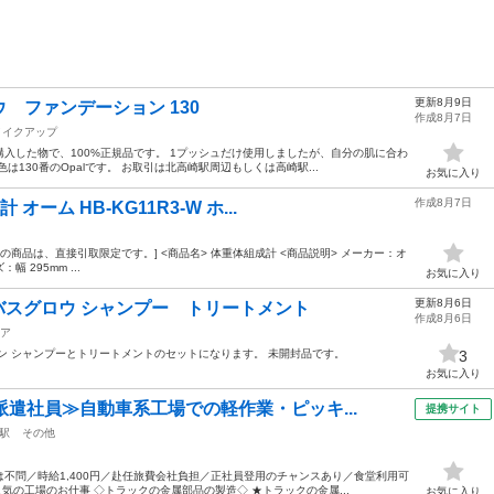
更新8月9日
 ファンデーション 130
作成8月7日
メイクアップ
購入した物で、100%正規品です。 1プッシュだけ使用しましたが、自分の肌に合わ
130番のOpalです。 お取引は北高崎駅周辺もしくは高崎駅...
お気に入り
作成8月7日
ーム HB-KG11R3-W ホ...
の商品は、直接引取限定です。] <商品名> 体重体組成計 <商品説明> メーカー：オ
幅 295mm ...
お気に入り
更新8月6日
 バスグロウ シャンプー トリートメント
作成8月6日
ア
イン シャンプーとトリートメントのセットになります。 未開封品です。
3
お気に入り
派遣社員≫自動車系工場での軽作業・ピッキ...
提携サイト
駅
その他
不問／時給1,400円／赴任旅費会社負担／正社員登用のチャンスあり／食堂利用可
気の工場のお仕事 ◇トラックの金属部品の製造◇ ★トラックの金属...
お気に入り