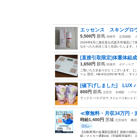
エッセンス スキングロウ
5,500円
群馬
高崎市
北高崎駅
2026年8月に資生堂公式楽天市場店にて
なかったため泣く泣く出品いたします。 色は
[直接引取限定]体重体組成計 オ
1,650円
群馬
前橋市
ボディケア
ご覧いただきありがとうございます。 [こ
ーム 型式：HB-KG11R3-W 年式：- サイズ：
[値下げしました] LUX
800円
群馬
太田市
木崎駅
ヘアケ
ラックス バスグロウ ストレート&シャ
≪寮無料・月収34万円・
時給1,400円
茨城
北茨城市
磯原
日払い
【自動車用の金属部品製造】資格や経験は
能／マイカー通勤OK《茨城県茨城市》 人