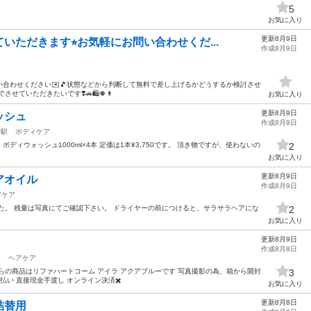
5
お気に入り
更新8月9日
いただきます⭐︎お気軽にお問い合わせくだ...
作成8月9日
合わせください✉️🎵状態などから判断して無料で差し上げるかどうするか検討させ
せていただきたいです❣️🚗🛍️🍀👩
お気に入り
更新8月9日
ッシュ
作成8月9日
し駅
ボディケア
ィウォッシュ1000ml×4本 定価は1本¥3,750です。 頂き物ですが、使わないの
2
お気に入り
更新8月9日
アオイル
作成8月9日
アケア
た。 残量は写真にてご確認下さい。 ドライヤーの前につけると、サラサラヘアにな
2
お気に入り
更新8月9日
作成8月8日
駅
ヘアケア
らの商品はリファハートコーム アイラ アクアブルーです 写真撮影の為、箱から開封
3
払い 直接現金手渡し オンライン決済✖️
お気に入り
更新8月8日
詰替用