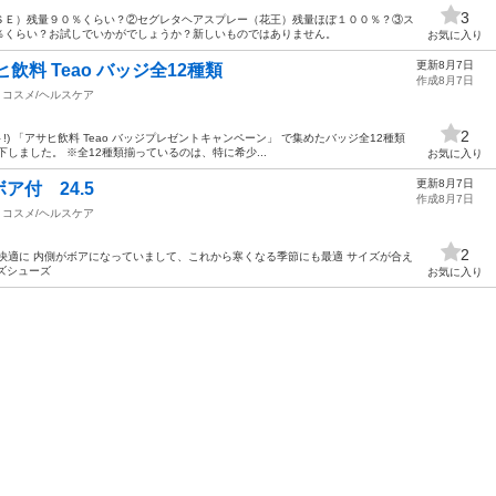
3
ＳＥ）残量９０％くらい？②セグレタヘアスプレー（花王）残量ほぼ１００％？③ス
％くらい？お試しでいかがでしょうか？新しいものではありません。
お気に入り
更新8月7日
飲料 Teao バッジ全12種類
作成8月7日
コスメ/ヘルスケア
2
!) 「アサヒ飲料 Teao バッジプレゼントキャンペーン」 で集めたバッジ全12種類
しました。 ※全12種類揃っているのは、特に希少...
お気に入り
更新8月7日
付 24.5
作成8月7日
コスメ/ヘルスケア
2
快適に 内側がボアになっていまして、これから寒くなる季節にも最適 サイズが合え
ンズシューズ
お気に入り