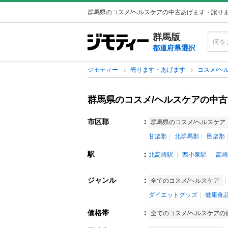
群馬県のコスメ/ヘルスケアの中古あげます・譲り
群馬版
都道府県選択
ジモティー
売ります・あげます
コスメ/ヘ
群馬県のコスメ/ヘルスケアの中
市区郡
：
群馬県のコスメ/ヘルスケア
甘楽郡
北群馬郡
邑楽郡
駅
：
北高崎駅
西小泉駅
高崎
ジャンル
：
全てのコスメ/ヘルスケア
ダイエットグッズ
健康食
価格帯
：
全てのコスメ/ヘルスケアの