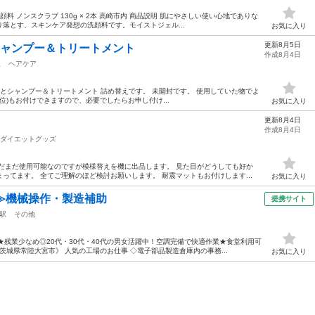
料 ノンスクラブ 130g × 2本 高崎市内 商品説明 肌にやさしい使い心地でありな
落とす、スキンケア発想の洗顔料です。モイストジェル...
お気に入り
更新8月5日
ム シャンプー＆トリートメント
作成8月4日
駅
ヘアケア
ボトルとシャンプー＆トリートメント 詰め替えです。 未開封です。 使用していた物でよ
位)もお付けできますので、必要でしたらお申し付け...
お気に入り
更新8月4日
作成8月4日
ダイエットグッズ
だまだ使用可能なのですが模様替えを機に出品します。 見た目がどうしても好か
ってます。 全てご理解のほど検討お願いします。 耐震マットもお付けします...
お気に入り
≫機械操作・製造補助
提携サイト
駅
その他
★残業少なめ◎20代・30代・40代の男女活躍中！空調完備で快適作業★食堂利用可
城県常陸大宮市》 人気の工場のお仕事 ◇電子部品製造倉庫内の事務...
お気に入り