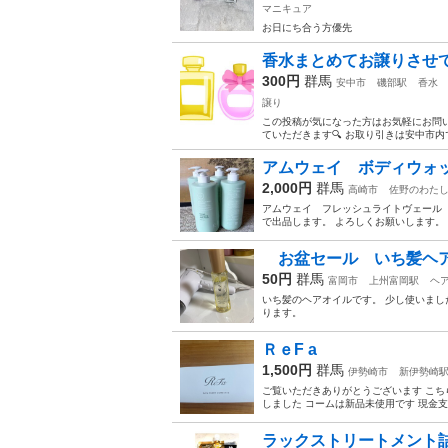
マニキュア
お日にち合う方優先
香水まとめてお譲りさせて
300円
群馬
安中市
磯部駅
香水
譲り
この投稿が気になった方はお気軽にお問い
ていただきます🔍 お取り引きは安中市内でさ
アムウェイ ボディウォ
2,000円
群馬
高崎市
佐野のわた
アムウェイ フレッシュライトヴェール ボデ
で出品します。 よろしくお願いします。
お盆セール いち髪ヘ
50円
群馬
富岡市
上州富岡駅
ヘ
いち髪のヘアオイルです。 少し使いまし
ります。
ＲｅF a
1,500円
群馬
伊勢崎市
新伊勢崎
ご覧いただきありがとうございます こち
しました コームは新品未使用です 現金支
ラックストリートメント