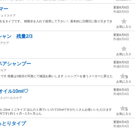
更新8月6日
ーマー
作成8月6日
フェイスケア
出るタイプです。 精製水を入れて使用して下さい！ 基本的に日曜日に取り引きでき
お気に入り
更新8月6日
ャン 残量2/3
作成8月6日
アケア
お気に入り
更新8月5日
リペアシャンプー
作成8月5日
アケア
ーです 残量は2枚目の写真にて確認お願いします シャンプーを違うメーカーに変えた
9
お気に入り
更新8月4日
イル10ml♡
作成8月4日
スメ/ヘルスケア
5
 10ml ミニサイズ ほんの１滴でいいので10mlですがたくさんお使いいただけます
です) 約１ヶ月～1.5ヶ月ぶん
お気に入り
更新8月4日
っとりタイプ
作成8月4日