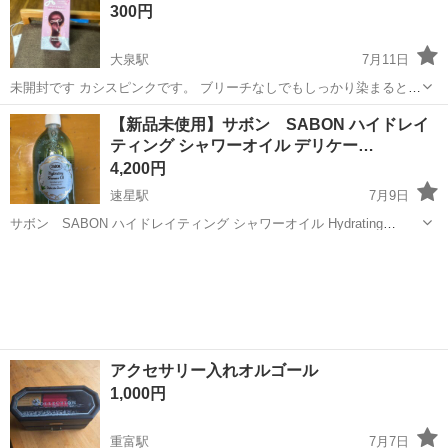
ファンデーション
300円
し、パ...
大泉駅
7月11日
未開封です カシスピンクです。 ブリーチなしでもしっかり染まると思
うのでおすすめです
富山
富山市
大泉駅
その他
【新品未使用】サボン SABON ハイドレイ
ティング シャワーオイル デリケー…
4,200円
速星駅
7月9日
サボン SABON ハイドレイティング シャワーオイル Hydrating
Shower Oil デリケートジャスミン 容量→500ml 原産国→フランス 新
富山
富山市
速星駅
ボディケア
サボン
品未使用です。 受け渡しは平日お昼〜夕方、 場所は公園で直...
アクセサリー入れオルゴール
1,000円
重富駅
7月7日