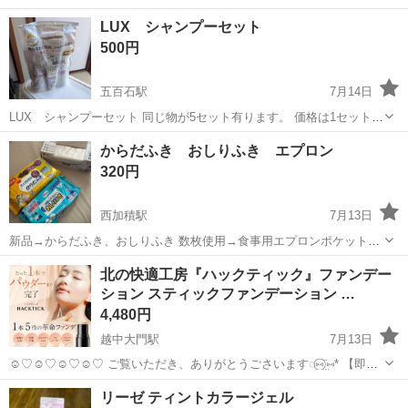
レーターや検査作業！未経験活躍中★カップル＆友達同士の応募OK！
長野
茅野市
茅野駅
その他
LUX シャンプーセット
赴任旅費会社負担★嬉しい無料送迎◎正社員登用制度あり！マイカー
500円
通勤OK！無料駐車場完備！《長野県茅...
五百石駅
7月14日
LUX シャンプーセット 同じ物が5セット有ります。 価格は1セットの
値段です。 宜しくお願いします。
富山
中新川郡
五百石駅
ヘアケア
からだふき おしりふき エプロン
320円
西加積駅
7月13日
新品→からだふき、おしりふき 数枚使用→食事用エプロンポケット付
残量9割以上
富山
滑川市
西加積駅
ボディケア
エプロン
北の快適工房『ハックティック』ファンデー
ション スティックファンデーション …
4,480円
越中大門駅
7月13日
☺︎♡☺︎♡☺︎♡☺︎♡ ご覧いただき、ありがとうごさいます◌⑅⃝¨̮⑅* 【即購
入OK】 【内容量】約2ヵ月分 【1本でパウダーまで終わるファンデ】
富山
射水市
越中大門駅
メイクアップ
リーゼ ティントカラージェル
ひと塗りで下地からパウダーまで完了！バームがとろけて肌に密着