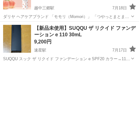
越中三郷駅
7月18日
ダリヤ ヘアケアブランド 「モモリ（Momori）」 「つやっとまとまる
アイロンミスト」 150ml から5プッシュだけ使用 このシリーズのヘア
富山
中新川郡
越中三郷駅
ヘアケア
オイル
【新品未使用】SUQQU ザ リクイド ファンデ
オイルを使ってて､ミストも使ってみようと今月買い使ってみました
ーション e 110 30mL
が､自分はヘア...
9,200円
速星駅
7月17日
SUQQU スック ザ リクイド ファンデーション e SPF20 カラー→110
定価11000円 新品未使用です。 受け渡しは平日お昼〜夕方、 場所は公
富山
富山市
速星駅
メイクアップ
園で直接現金手渡しでお願いします。 ご不明な点があれば、お気軽...