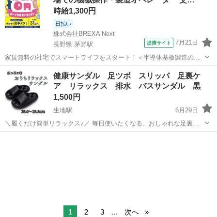
が出来ます。 ...
時給1,300円
日払い
株式会社BREXA Next
7月21日
提携サイト
長野県 茅野駅
家賃無料の社宅でスマートライフをスタート！＜半導体基板製造の機
械操作・検査＞ランチ代もかからないオトクな職場◎／稼ぎもしっか
長野
茅野市
茅野駅
その他
健康サンダル 足ツボ スリッパ 足裏ケ
り！月収例31万円／長野県茅野市 半導体基板の製造・検査 クリーンル
ア リラックス 排水 バスサンダル 黒
ーム内で、半導体基板の製造や検...
1,500円
生地駅
6月29日
＼履くだけ簡単リラックス♪／ 毎日使いたくなる、おしゃれな足裏ケ
アスリッパです ぽこぽことした凹凸デザインが足裏に心地よくフィッ
富山
黒部市
生地駅
その他
ト！ おうち時間やお風呂上がり、ベランダ用としてもおすすめです♪
排水穴付きなので、水が溜...
1
2
3
...
次へ