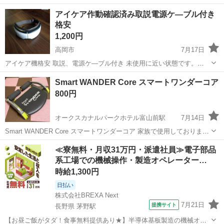
アイケア作動確認済み取説電源ケ―ブル付き
格安
1,200円
高岡市
7月17日
アイケア機格安 取説、電源ケ―ブル付き 未使用に近い状態です。
Bluetooth接続や、音声ガイダンス付き。 疲れた目にいかがでしょう
富山
高岡市
フェイスケア
ブル
Smart WANDER Core スマートワンダーコア
か？
800円
オークスカナルパークホテル富山前駅
7月14日
Smart WANDER Core スマートワンダーコア 家族で使用しておりまし
た。 簡単に腹筋でき便利です
富山
富山市
オークスカナルパークホテル富山前駅
≪寮無料・月収31万円・派遣社員≫電子部品
系工場での機械操作・製造オペレーター…
コスメ/ヘルスケア
腹筋
時給1,300円
日払い
株式会社BREXA Next
7月21日
提携サイト
長野県 茅野駅
【お昼ご飯がタダ！食事無料提供あり★】半導体基板製造の機械オペ