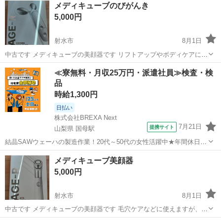
メディキューブのびがんき
5,000円
射水市
8月1日
中古です メディキューブの美顔器です リフトアップやボディケアに使
えて、 Cタイプで充電可能（付属ケーブル未使用です） 興味ある方は
富山
射水市
マッサージ器
美顔器
≪寮無料・月収25万円・派遣社員≫検査・検
ブランドサイトで詳細や使い方などご確認ください 希望者多数の場合
品
はまとめてほかのもを購入...
時給1,300円
日払い
株式会社BREXA Next
7月21日
提携サイト
山梨県 国母駅
結晶SAWウェーハの製造作業！20代～50代の女性活躍中★年間休日
120日＆土日祝休み！クリーンルーム内でのお仕事！日払い制度利用可
山梨
国母駅
その他
メディキューブ美顔器
◎正社員登用制度あり！マイカー通勤可！《山梨県中巨摩郡昭和町》
5,000円
人気の工場のお仕事 ◇結晶...
射水市
8月1日
中古です メディキューブの美顔器です 毛穴ケアなどに使えますが、割
とパチパチ刺激があるので続けられる自信のある方にはオススメ Cタ