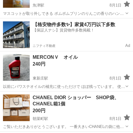
魚津駅
8月1日
マスコットが取り外しできる ポムポムプリンのりんごの香りのハンド
クリームです 30ｇ 未使用です 取りに来てくださる方に🏠
富山
魚津市
魚津駅
その他
【格安物件多数✨】家賃4万円以下多数
【保証人ナシ】賃貸物件多数掲載！
Ad
ニフティ不動産
MERCONＶ オイル
240円
東新庄駅
8月1日
以前にパワステオイルの補充に使っただけで ほぼ残っています。 使う
方いましたらどうぞ
富山
富山市
東新庄駅
ヘアケア
オイル
CHANEL DIOR ショッパー SHOP袋、
CHANEL箱1個
200円
朝菜町駅
8月1日
ご覧いただきありがとうございます。 一番大きいCHANELの袋に他の
袋入れてお渡しします。 お引き渡し場所 ローソン赤田南店 駐車場