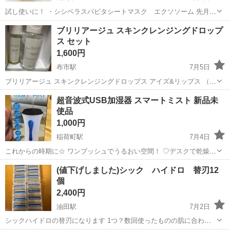
試し使いに！ ・シシベラスパビタシートマスク エクソソーム 先月開
封済みで、見た感じ15枚ほどは残ってると思います。 ・ニードルセラ
富山
高岡市
スキンケア
ブリリアージュ スキンクレンジングドロップ
ムA 針美容液 詳しい残量分からないですが、 残量2割〜3割だと思いま
ス セット
す。 他にも化...
1,600円
布市駅
7月5日
ブリリアージュ スキンクレンジングドロップス アイズ&リップス （ポ
イントメイクリムーバー） 150ml ¥2,750 ※未使用 ブリリアージュ ス
富山
富山市
布市駅
スキンケア
セット
超音波式USB加湿器 スマートミスト 新品未
キンクレンジングドロップス （クレンジングウォータ...
使品
1,000円
稲荷町駅
7月4日
これからの時期に☆ ワンプッシュでうるおい空間！ ♡デスクで乾燥対
策♡ 超音波式USB加湿器スマートミスト タンク容量約250ml カラー
富山
富山市
稲荷町駅
その他
USB
(値下げしました)シック ハイドロ 替刃12
ホワイト 稼働時間約2時間タイマー 乾燥の季節、是非！ 加湿器で快適
個
に過ごし...
2,400円
油田駅
7月2日
シックハイドロの替刃になります 1つ？数回使ったものの肌に合わず