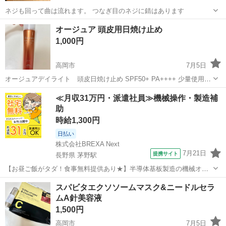
ネジも回って曲は流れます。 つなぎ目のネジに錆はあります
富山
小矢部市
重富駅
その他
オージュア 頭皮用日焼け止め
1,000円
高岡市
7月5日
オージュアデイライト 頭皮日焼け止め SPF50+ PA++++ 少量使用し
ました。 他にも化粧品、スキンケア等出品してます😌 楽天ペイ、
富山
高岡市
ヘアケア
≪月収31万円・派遣社員≫機械操作・製造補
PayPayの決済でも大丈夫です🙆‍♀️
助
時給1,300円
日払い
株式会社BREXA Next
7月21日
提携サイト
長野県 茅野駅
【お昼ご飯がタダ！食事無料提供あり★】半導体基板製造の機械オペ
レーターや検査作業！未経験活躍中★カップル＆友達同士の応募OK！
長野
茅野市
茅野駅
その他
スパビタエクソソームマスク&ニードルセラ
赴任旅費会社負担★嬉しい無料送迎◎正社員登用制度あり！マイカー
ムA針美容液
通勤OK！無料駐車場完備！《長野県茅...
1,500円
高岡市
7月5日