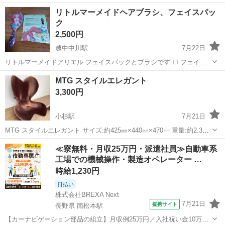
使用しました 保湿オイルをお使いの方に差し上げます
富山
高岡市
米島口駅
ネイル
リトルマーメイドヘアブラシ、フェイスパッ
ク
2,500円
越中中川駅
7月22日
リトルマーメイドアリエル フェイスパックとブラシです🧜‍♀️ フェイス
パック未開封、ブラシは何回か使用しましたが、綺麗で匂いもありま
富山
高岡市
越中中川駅
その他
MTG スタイルエレガント
せん。 ブラシが少しよれています。 現状お渡しです。
3,300円
小杉駅
7月21日
MTG スタイルエレガント サイズ:約425㎜×440㎜×470㎜ 重量:約2.3㎏
状態:良 ご覧いただき誠にありがとうございます。 当商品につきまし
富山
射水市
小杉駅
ボディケア
≪寮無料・月収25万円・派遣社員≫自動車系
ては、店舗でのみ販売しており、配達・郵送などのサー...
工場での機械操作・製造オペレーター …
時給1,230円
日払い
株式会社BREXA Next
7月21日
提携サイト
長野県 南松本駅
【カーナビゲーション部品の組立】月収例25万円／入社祝い金10万