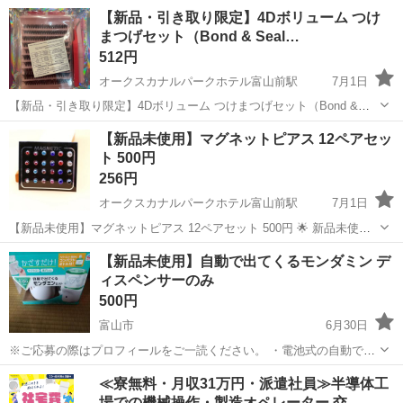
数年放置してました 新品4個入り3つと新品２つと使い差し？2つ 計16
富山
砺波市
油田駅
コスメ/ヘルスケア
【新品・引き取り限定】4Dボリューム つけ
個セットです ばら売りしません 公式サイト見る限りシックハイドロシ
まつげセット（Bond & Seal…
リーズの本体があれば...
512円
オークスカナルパークホテル富山前駅
7月1日
【新品・引き取り限定】4Dボリューム つけまつげセット（Bond &
Seal付き） 自宅で簡単にまつげエクステができるセルフキットです✨
富山
富山市
オークスカナルパークホテル富山前駅
【新品未使用】マグネットピアス 12ペアセッ
しっかりとしたボリューム感で、目元を華やかに演出できます。 【セ
ト 500円
その他
ボリューム
ット内容】 ✔ ...
256円
オークスカナルパークホテル富山前駅
7月1日
【新品未使用】マグネットピアス 12ペアセット 500円 🌟 新品未使用
🌟 穴あけ不要タイプ 🌟 4mm・5mm・6mm ミックスサイズ 🌟 カラー
富山
富山市
オークスカナルパークホテル富山前駅
【新品未使用】自動で出てくるモンダミン デ
ストーン多数（赤・青・紫・クリア・ブラックなど） ✔ ピアス穴がな
ィスペンサーのみ
その他
マグネット
くて...
500円
富山市
6月30日
※ご応募の際はプロフィールをご一読ください。 ・電池式の自動で出
てくるモンダミンの自動ディスペンサーです。(モンダミンは付属しま
富山
富山市
その他
モンダミン
≪寮無料・月収31万円・派遣社員≫半導体工
せん) ・新品未使用(箱・電池・説明書付き) ・簡単に出てくる量の調整
場での機械操作・製造オペレーター 交…