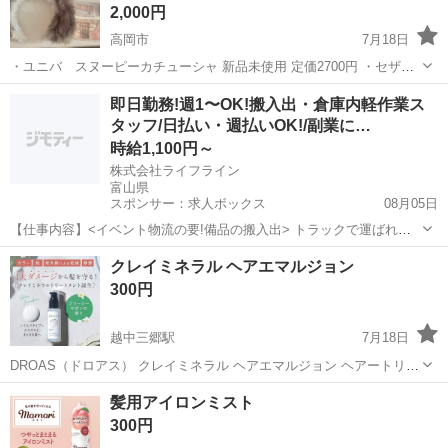
2,000円
高岡市
7月18日
・ユニバ スヌーピーカチューシャ 新品未使用 定価2700円 ・セザン
ヌ パレットコンシーラー 3色1度ずつ使用しました ・スキンヒーロ
富山
高岡市
メイクアップ
ユニバ
即日勤務!週1〜OK!搬入出・倉庫内軽作業ス
ー クマシーラークリーム クマ消し 目元用クリーム、下地14g 残量
タッフ/日払い・週払いOK!/副業に…
8.5割 〜お...
時給1,100円～
株式会社ライフライン
富山県
スポンサー：求人ボックス
08月05日
【仕事内容】<イベント物流の要!備品の搬入出> トラックで運ばれて
きたイベント機材や備品を会場内に運び入れたり(搬入)、 終了後にト
アルバイト・パート
クレイミネラル ヘアエマルジョン
ラックへ積み込んだり(搬出)するお仕事です。 <働きやすいポイント>
300円
・接客なし&裏方作業!モクモ...
越中三郷駅
7月18日
DROAS（ドロアス） クレイミネラル ヘアエマルジョン ヘアートリー
トメント 95g (2~3回使用しました) 去年の秋に購入 残量まだまだある
富山
中新川郡
越中三郷駅
ヘアケア
汚れ
髪用アイロンミスト
ので使ってみたい方へ 【クレイヘアケア】べたつきにくく、とぅるん
300円
とまとまる ...