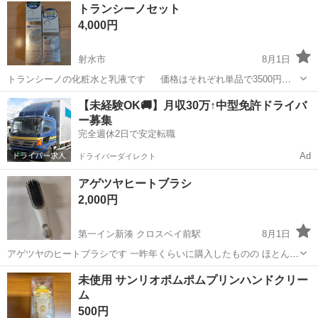
富山
射水市
マッサージ器
美顔器
トランシーノセット
イプで充電可能（付属ケーブル未使用です） 興味ある方はブランドサ
4,000円
イトで詳細や使い方などご確認...
射水市
8月1日
トランシーノの化粧水と乳液です 価格はそれぞれ単品で3500円ほ
どのようです お渡しは射水市明文堂 もしくは中曽根のムサシ近辺にて
富山
射水市
スキンケア
化粧水
【未経験OK🚚】月収30万↑中型免許ドライバ
夜間のお渡しは基本❌️です ほかにも出品してますので、よければ覗い
ー募集
てみてください
完全週休2日で安定転職
Ad
ドライバーダイレクト
アゲツヤヒートブラシ
2,000円
第一イン新湊 クロスベイ前駅
8月1日
アゲツヤのヒートブラシです 一昨年くらいに購入したものの ほとんど
使ってません 気になる方はどうでしょうか？ 巾着付き 希望者多数の
富山
射水市
第一イン新湊 クロスベイ前駅
ヘアケア
未使用 サンリオポムポムプリンハンドクリー
場合はまとめてほかのもを購入いただける方や、返信の早い方を優先
ム
ヒートブラシ
させていただきます お...
500円