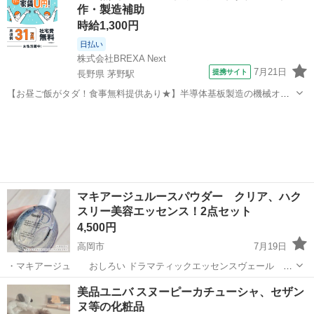
作・製造補助
て決め...
時給1,300円
日払い
株式会社BREXA Next
7月21日
提携サイト
長野県 茅野駅
【お昼ご飯がタダ！食事無料提供あり★】半導体基板製造の機械オペ
レーターや検査作業！未経験活躍中★カップル＆友達同士の応募OK！
長野
茅野市
茅野駅
その他
赴任旅費会社負担★嬉しい無料送迎◎正社員登用制度あり！マイカー
通勤OK！無料駐車場完備！《長野県茅...
マキアージュルースパウダー クリア、ハク
スリー美容エッセンス！2点セット
4,500円
高岡市
7月19日
・マキアージュ おしろい ドラマティックエッセンスヴェール ル
ースパウダー クリア 少量使用しました。ほとんど残ってます 定価
富山
高岡市
メイクアップ
日焼け止め
美品ユニバ スヌーピーカチューシャ、セザン
3850円、レフィル定価3080円 飛散防止の為洗浄済みのパフをお付けし
ヌ等の化粧品
ます ・Huxley...