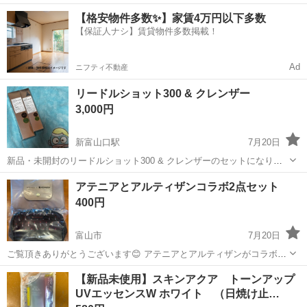
円！／うれしい土日祝休み★年間休日125日／稼げる夜勤専属！日払い
長野
松本市
南松本駅
その他
【格安物件多数✨】家賃4万円以下多数
OK！ 人気の工場のお仕事 ◇カーナビゲーション部品の組立◇ ■ 業務
【保証人ナシ】賃貸物件多数掲載！
内容 車載用カーナビゲ...
Ad
ニフティ不動産
リードルショット300 & クレンザー
3,000円
新富山口駅
7月20日
新品・未開封のリードルショット300 & クレンザーのセットになりま
す。
富山
富山市
新富山口駅
スキンケア
アテニアとアルティザンコラボ2点セット
400円
富山市
7月20日
ご覧頂きありがとうございます😊 アテニアとアルティザンがコラボし
た可愛い多機能スリムポーチと、フォルダブルトートバックの2点セッ
富山
富山市
その他
アテニア
【新品未使用】スキンアクア トーンアップ
トになります⭐︎
UVエッセンスW ホワイト （日焼け止…