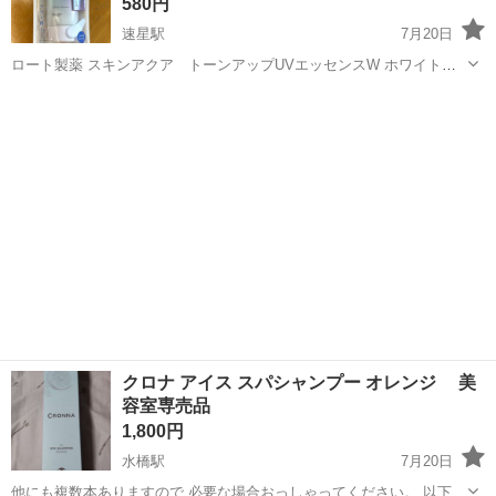
580円
速星駅
7月20日
ロート製薬 スキンアクア トーンアップUVエッセンスW ホワイト
（日焼け止めエッセンス） 70g SPF50+ PA++++ UV耐水性★★ 新品
富山
富山市
速星駅
フェイスケア
未使用です。 受け渡しは平日お昼〜夕方、 場所は公園で直接現金手渡
しでお...
クロナ アイス スパシャンプー オレンジ 美
容室専売品
1,800円
水橋駅
7月20日
他にも複数本ありますので 必要な場合おっしゃってください。 以下説