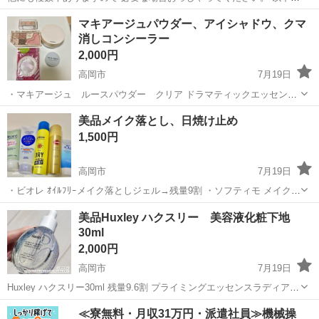
明文HPより抜粋 すっきり、ひんやり。氷点下泡でリフレッシュ! シュ
富山
富山市
水橋駅
ヘアケア
頭皮
マキアージュパウダー、アイシャドウ、クマ
ワッと瞬間冷却! 暑さと頭皮のお悩みに氷点下炭酸シャンプー。 固
消しコンシーラー
形...
2,000円
高岡市
7月19日
・マキアージュ ルースパウダー クリア ドラマティックエッセンス
ヴェール →粉散布防止のため、ダイソーの未使用のパフお付けしま
富山
高岡市
化粧品
クマ
美品メイク落とし、日焼け止め
す。少量使用しました。ほとんど残っています。 ・アイシャドウ→ピ
1,500円
ンクベース 少量使用 ・セザン...
高岡市
7月19日
・ビオレ ｵｲﾙﾌﾘｰメイク落としジェル→残量9割 ・ソフティモ メイク落
としジェル→残量9割 ・ダイアン ドライシャンプー髪体用 SPF35 グ
富山
高岡市
スキンケア
日焼け止め
美品Huxley ハクスリー 美容液化粧下地
レープフルーツ&ペパーミントの香り→残量7割 ・KOSE サンカット
30ml
UV...
2,000円
高岡市
7月19日
Huxley ハクスリー30ml 残量9.6割 プライミングエッセンスラディアン
スレイヤー これ1本でスキンケアと下地の役割をしてくれて ベース前
富山
高岡市
フェイスケア
場所
≪寮無料・月収31万円・派遣社員≫機械操
に仕込むことでツヤ肌再現してくれます 日時、受け渡し場所は相談し