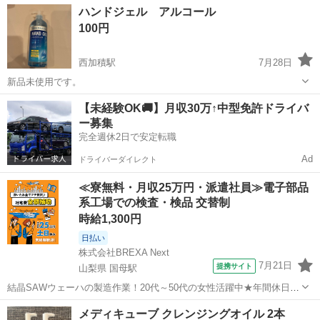
富山
富山市
朝菜町駅
その他
CHANEL
ハンドジェル アルコール
お引き渡し日時 応相談
100円
西加積駅
7月28日
新品未使用です。
富山
滑川市
西加積駅
その他
【未経験OK🚚】月収30万↑中型免許ドライバ
ー募集
完全週休2日で安定転職
Ad
ドライバーダイレクト
≪寮無料・月収25万円・派遣社員≫電子部品
系工場での検査・検品 交替制
時給1,300円
日払い
株式会社BREXA Next
7月21日
提携サイト
山梨県 国母駅
結晶SAWウェーハの製造作業！20代～50代の女性活躍中★年間休日
120日＆土日祝休み！クリーンルーム内でのお仕事！日払い制度利用可
山梨
国母駅
その他
メディキューブ クレンジングオイル 2本
◎正社員登用制度あり！マイカー通勤可！《山梨県中巨摩郡昭和町》