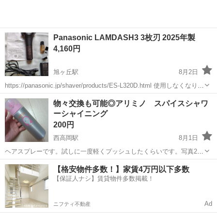
Panasonic LAMDASH3 3枚刃 2025年製
4,160円
旭ヶ丘駅
8月2日
https://panasonic.jp/shaver/products/ES-L320D.html 使用しなくなり出
品します。 クリーニング 稼働確認済みです。
富山
高岡市
旭ヶ丘駅
ヘアケア
物々交換も可能◎アリミノ スパイスシャワ
ーシャイニング
200円
西高岡駅
8月1日
ヘアスプレーです。試しに一度軽くプッシュしたくらいです。写真2枚
目の部分をひねると、ピンクのプッシュする所が上に上がってきま
富山
高岡市
西高岡駅
ヘアケア
アリミノ
【格安物件多数！】家賃4万円以下多数
す。それで押すことが出来るようになる仕組みになっています。なの
【保証人ナシ】賃貸物件多数掲載！
で通常は、プッシュできないようになって...
Ad
ニフティ不動産