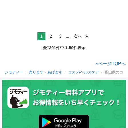
1
2
3
...
次へ
全1391件中 1-50件表示
ページTOPへ
ジモティー
売ります・あげます
コスメ/ヘルスケア
富山県のコス