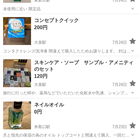
東新庄駅
7月24日
未使用に近い 限定品
富山
富山市
東新庄駅
香水
廃盤
コンセプトクイック
200円
大泉駅
7月24日
コンタクトレンズ洗浄液 間違えて購入したためお譲りします。 封は開
けてありますが未使用です。 消毒液の方1回のみ使用。
富山
富山市
大泉駅
その他
クイック
スキンケア・ソープ サンプル・アメニティ
のセット
120円
大泉駅
7月24日
旅行に行った時や、薬局などでいただいた化粧水や乳液、シャンプー
やハンドソープなどのアメニティの詰め合わせです。 詳しくは画像を
富山
富山市
大泉駅
化粧品
ネイルオイル
参照ください。
0円
米島口駅
7月23日
爪と指先の保湿の為のオイル トップコートと間違えて購入、一回だけ