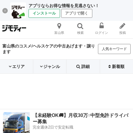
アプリならお得な情報を見逃さない！
インストール
アプリで開く
富山県
検索
ログイン
投稿
富山県のコスメ/ヘルスケアの中古あげます・譲り
人気キーワード
ます
エリア
ジャンル
詳細
新着順
【未経験OK🚚】月収30万↑中型免許ドライバ
ー募集
完全週休2日で安定転職