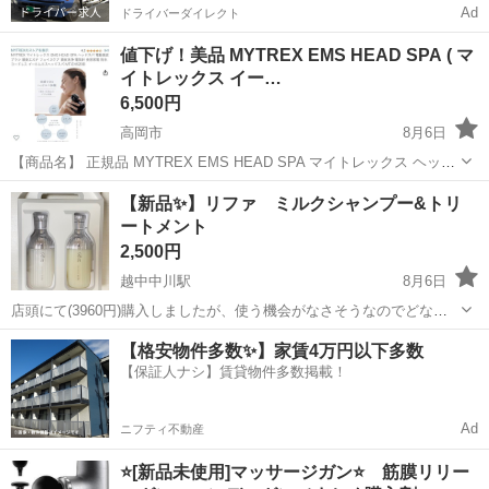
Ad
ドライバーダイレクト
値下げ！美品 MYTREX EMS HEAD SPA ( マ
イトレックス イー…
6,500円
高岡市
8月6日
【商品名】 正規品 MYTREX EMS HEAD SPA マイトレックス ヘッド
スパ MT-EHS20B 家庭用美容器。2度使用。アタッチメント洗浄済み。
富山
高岡市
ヘアケア
MYTREX
【新品✨】リファ ミルクシャンプー&トリ
■内容品：箱、本体、頭皮・ボディ用アタッチメント、フェイス用ア...
ートメント
2,500円
越中中川駅
8月6日
店頭にて(3960円)購入しましたが、使う機会がなさそうなのでどなた
か使って頂けると嬉しいです☺️
富山
高岡市
越中中川駅
ヘアケア
【格安物件多数✨】家賃4万円以下多数
【保証人ナシ】賃貸物件多数掲載！
Ad
ニフティ不動産
⭐[新品未使用]マッサージガン⭐ 筋膜リリー