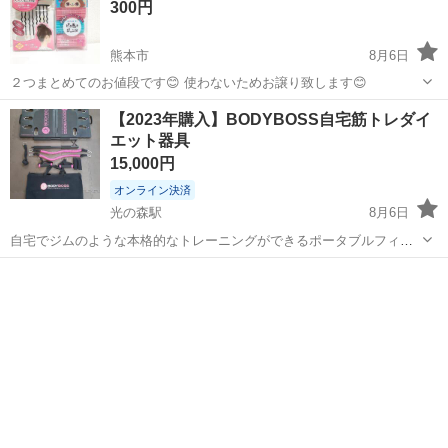
300円
熊本市
8月6日
２つまとめてのお値段です😊 使わないためお譲り致します😊
熊本
熊本市
ヘアケア
セット
【2023年購入】BODYBOSS自宅筋トレダイ
エット器具
15,000円
オンライン決済
光の森駅
8月6日
自宅でジムのような本格的なトレーニングができるポータブルフィッ
トネスジム「BODYBOSS 2.0」です。 価格: 約30,800円 特徴: 1台で
熊本
菊池郡
光の森駅
ダイエットグッズ
筋トレ
40種目以上のトレーニングが可能 仕様: 折りたたみ式で収納が便利...