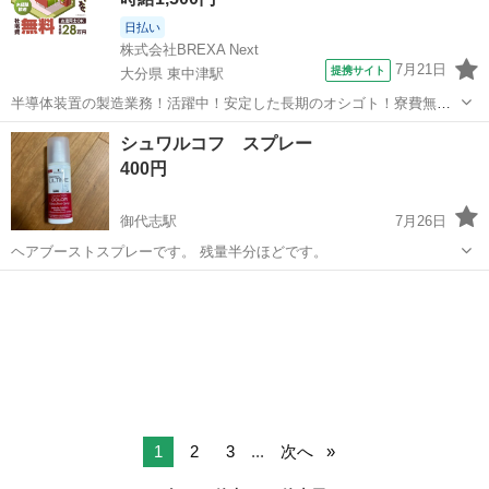
日払い
株式会社BREXA Next
7月21日
提携サイト
大分県 東中津駅
半導体装置の製造業務！活躍中！安定した長期のオシゴト！寮費無料
★赴任旅費会社負担◎20代～40代の男性活躍中★未経験活躍中！高時
大分
中津市
東中津駅
その他
シュワルコフ スプレー
給1,500円！《大分県中津市》 人気の工場のお仕事 ◇半導体装置内部
400円
のシート製造◇ ＊クリー...
御代志駅
7月26日
ヘアブーストスプレーです。 残量半分ほどです。
熊本
合志市
御代志駅
ヘアケア
スプレー
1
2
3
...
次へ