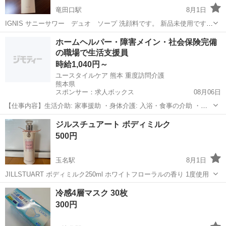
竜田口駅
8月1日
IGNIS サニーサワー デュオ ソープ 洗顔料です。 新品未使用です。
定価2800円（税抜）ですのでお得だと思います。
熊本
熊本市
竜田口駅
スキンケア
ソープ
ホームヘルパー・障害メイン・社会保険完備
の職場で生活支援員
時給1,040円～
ユースタイルケア 熊本 重度訪問介護
熊本県
スポンサー：求人ボックス
08月06日
【仕事内容】生活介助: 家事援助 ・身体介護: 入浴・食事の介助 ・外
出時の同行支援 ・介護記録の記入 ・医療的ケア: たんの吸引、経管栄
アルバイト・パート
ジルスチュアート ボディミルク
養など 従事すべき業務の変更範囲:なし 就業場所の変更範囲・転勤有
500円
無:なし 雇用期間の定めな...
玉名駅
8月1日
JILLSTUART ボディミルク250ml ホワイトフローラルの香り 1度使用
熊本
玉名市
玉名駅
ヘアケア
ミルク
冷感4層マスク 30枚
300円