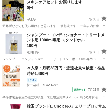
スキンケアセット お譲りします
0円
宇土駅
7月30日
避難所などでお使い頂けると思います。 個包装です。 一年以内に集め
たものです。 肌の弱い方は、避難生活のストレスなどもありますの
熊本
熊本市
宇土駅
スキンケア
シャンプー・コンディショナー・トリートメ
で、日常でお使いのものをご使用いただいた方がいいかもしれませ
ント用 1000ml専用 スタンドホル…
ん。 日焼け止めの試...
100円
竜田口駅
7月30日
シャンプー・コンディショナー・トリートメント用 1000ml専用 スタ
ンドホルダー ★ スタンドホルダー ※ポンプはつきませんが一般的な
熊本
熊本市
竜田口駅
ヘアケア
トリートメント
≪入寮・月収28万円・派遣社員≫検査・検品
もので代用可能です。 ★ 2個set ※1つ1,000円前後しますのでかなり
時給1,400円
お得だ...
日払い
株式会社BREXA Next
7月21日
提携サイト
半導体製造装置の組立や検査！未経験活躍中★20代～30代の男女活躍
中★ワンルーム寮完備！赴任旅費会社負担！マイカー通勤OK！無料駐
熊本
その他
韓国ブランドE Choiceのチェリーブロッサム
車場あり！正社員登用あり！《熊本県菊池郡大津町》 人気の工場のお