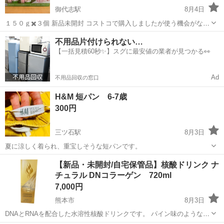
御代志駅
8月4日
１５０ｇ✖️３個 新品未開封 コストコで購入しましたが使う機会がなく
仕舞ってました。 よろしくお願いします。
熊本
合志市
御代志駅
ボディケア
新品
不用品片付けられない…
【一括見積60秒✨】スグに最安値の業者が見つかる👀
Ad
不用品回収の窓口
H&M 短パン 6-7歳
300円
三ツ石駅
8月3日
夏に涼しく着られ、重宝しそうな短パンです。
熊本
合志市
三ツ石駅
ヘアケア
【新品・未開封/自宅保管品】核酸ドリンク ナ
チュラル DNコラーゲン 720ml
7,000円
熊本市
8月3日
DNAとRNAを配合した水溶性核酸ドリンクです。 パイン味のような感
じで飲みやすいです♪ 炭酸水などで割って飲んでも美味しいです😋 複