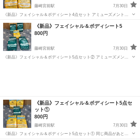
藤崎宮前駅
7月30日
《新品》フェイシャル＆ボディシート4点セット アミューズメントに
て 獲得時の割れ、 パッケージに破損等があるかもしれません。 ご理
熊本
熊本市
藤崎宮前駅
フェイスケア
フェイシャル
《新品》フェイシャル＆ボディシート5
解いただける方のみお願い致します。 お取引のお日にちや、時間はご
800円
相談下さい。 どうぞ、よ...
藤崎宮前駅
7月30日
《新品》フェイシャル＆ボディシート5点セット② アミューズメント
にて 獲得時の割れ、 パッケージに破損等があるかもしれません。 ご
熊本
熊本市
藤崎宮前駅
フェイスケア
フェイシャル
理解いただける方のみお願い致します。 お取引のお日にちや、時間は
ご相談下さい。 どうぞ、...
《新品》フェイシャル＆ボディシート5点セ
ット①
800円
藤崎宮前駅
7月30日
《新品》フェイシャル＆ボディシート5点セット① 同じ商品があと、2
点あります！！ アミューズメントにて 獲得時の割れ、 パッケージに