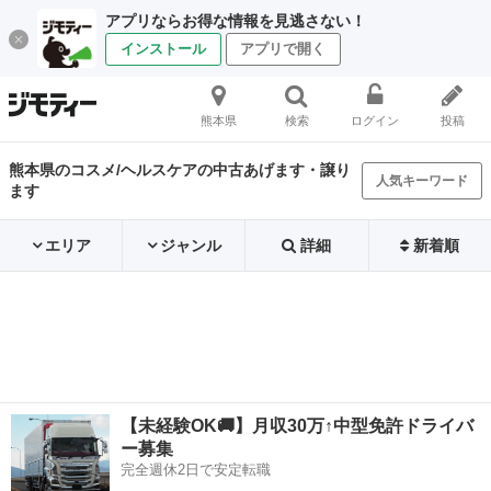
アプリならお得な情報を見逃さない！
インストール
アプリで開く
熊本県
検索
ログイン
投稿
熊本県のコスメ/ヘルスケアの中古あげます・譲り
人気キーワード
ます
エリア
ジャンル
詳細
新着順
【未経験OK🚚】月収30万↑中型免許ドライバ
ー募集
完全週休2日で安定転職