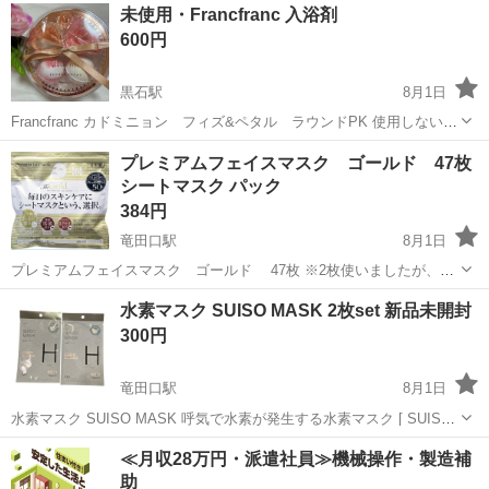
熊本
合志市
メイクアップ
未使用・Francfranc 入浴剤
しております。 それをご了承の上でご購入頂けたらと思います。 購入
600円
期日が不明な為...
黒石駅
8月1日
Francfranc カドミニョン フィズ&ペタル ラウンドPK 使用しないの
で出品します。 詳細はFrancfrancのHPでご確認下さい。
熊本
合志市
黒石駅
その他
Francfranc
プレミアムフェイスマスク ゴールド 47枚
https://francfranc.com/products/...
シートマスク パック
384円
竜田口駅
8月1日
プレミアムフェイスマスク ゴールド 47枚 ※2枚使いましたが、1
枚、中で引き出すときに破れたので47枚としています 購入しました
熊本
熊本市
竜田口駅
フェイスケア
馬油
水素マスク SUISO MASK 2枚set 新品未開封
が、肌に合わないためお安く出品します。 購入は2026年4月8日になり
300円
ます 毎日のパ...
竜田口駅
8月1日
水素マスク SUISO MASK 呼気で水素が発生する水素マスク [ SUISO
MASK ] 株式会社アクアバンク アクアバンクの水素マスク［SUISO
熊本
熊本市
竜田口駅
その他
水素
≪月収28万円・派遣社員≫機械操作・製造補
MASK］ - 特長・仕様 - BFE、VFE99％ウイ...
助