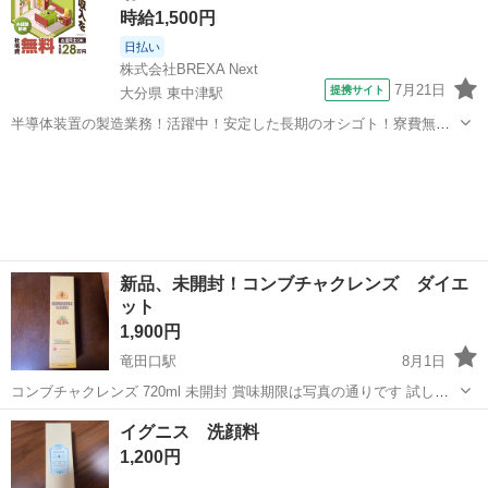
時給1,500円
日払い
株式会社BREXA Next
7月21日
提携サイト
大分県 東中津駅
半導体装置の製造業務！活躍中！安定した長期のオシゴト！寮費無料
★赴任旅費会社負担◎20代～40代の男性活躍中★未経験活躍中！高時
大分
中津市
東中津駅
その他
給1,500円！《大分県中津市》 人気の工場のお仕事 ◇半導体装置内部
のシート製造◇ ＊クリー...
新品、未開封！コンブチャクレンズ ダイエ
ット
1,900円
竜田口駅
8月1日
コンブチャクレンズ 720ml 未開封 賞味期限は写真の通りです 試して
みたかった方いかがでしょうか？
熊本
熊本市
竜田口駅
ダイエットグッズ
イグニス 洗顔料
コンブチャクレンズ
1,200円