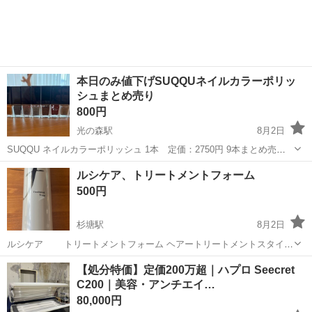
給1,500円！《大分県中津市》 人気の工場のお仕事 ◇半導体装置内部
のシート製造◇ ＊クリー...
本日のみ値下げSUQQUネイルカラーポリッ
シュまとめ売り
800円
光の森駅
8月2日
SUQQU ネイルカラーポリッシュ 1本 定価：2750円 9本まとめ売り
定番色、限定色あります。 速乾性がとても良く、はがれにくいポリッ
熊本
菊池郡
光の森駅
ネイル
ルシケア、トリートメントフォーム
シュです＾＾ ほぼ使用してないものもあります。
500円
杉塘駅
8月2日
ルシケア トリートメントフォーム ヘアートリートメントスタイリ
ング剤です。 未開封ですが今回の地震で棚から落ちて ビニールが捲れ
熊本
熊本市
杉塘駅
ヘアケア
【処分特価】定価200万超｜ハプロ Seecret
てる部分があります。 写真参照して下さい。 気になる方はご遠慮下さ
C200｜美容・アンチエイ…
い。
80,000円