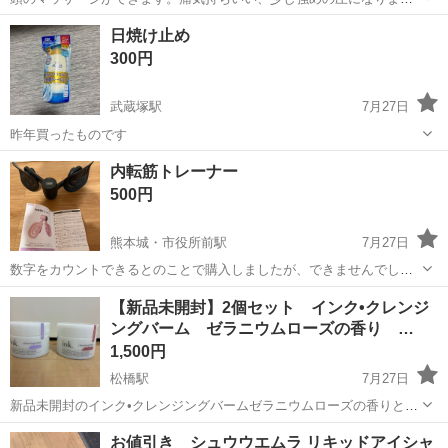
す。
熊本
熊本市
西里駅
マッサージ器
タコ
日焼け止め
300円
武蔵塚駅
7月27日
昨年買ったものです
熊本
熊本市
武蔵塚駅
その他
日焼け止め
内転筋トレーナー
500円
熊本城・市役所前駅
7月27日
数字をカウントできるとのことで購入しましたが、できませんでし
た。 カウンターは必要ない方は、使用上の問題はないです。
熊本
熊本市
熊本城・市役所前駅
ボディケア
【新品未開封】2個セット インク•クレンジ
ングバーム ゼラニウムローズの香り …
カウンター
1,500円
松橋駅
7月27日
新品未開封のインク•クレンジングバームゼラニウムローズの香りとラ
ベンダーの香り90gの2個セットです。 直接現金でのお支払いとなりま
熊本
宇城市
松橋駅
フェイスケア
新品
お値引き シュウウエムラ リキッドアイシャ
す。 お釣りは用意しておりませんのでご了承下さい。