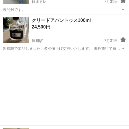
日比谷駅
7月31日
未開封です。
熊本
玉名市
日比谷駅
その他
マスク
クリードアバントゥス100ml
24,500円
堀川駅
7月31日
断捨離で出品しました。多少値下げ交渉いたします。 海外旅行で買い
ました。【定価】58470円 ヨーロッパ旅行で空港免税店で買い5回プッ
熊本
熊本市
堀川駅
香水
シュしました。 欲しい方はどうぞよろしくお願いします。