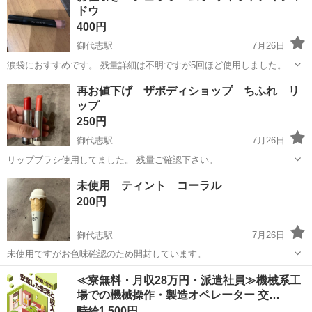
ドウ
400円
御代志駅
7月26日
涙袋におすすめです。 残量詳細は不明ですが5回ほど使用しました。
熊本
合志市
御代志駅
コスメ/ヘルスケア
再お値下げ ザボディショップ ちふれ リ
ップ
250円
御代志駅
7月26日
リップブラシ使用してました。 残量ご確認下さい。
熊本
合志市
御代志駅
コスメ/ヘルスケア
ブラシ
未使用 ティント コーラル
200円
御代志駅
7月26日
未使用ですがお色味確認のため開封しています。
熊本
合志市
御代志駅
化粧品
≪寮無料・月収28万円・派遣社員≫機械系工
場での機械操作・製造オペレーター 交…
時給1,500円