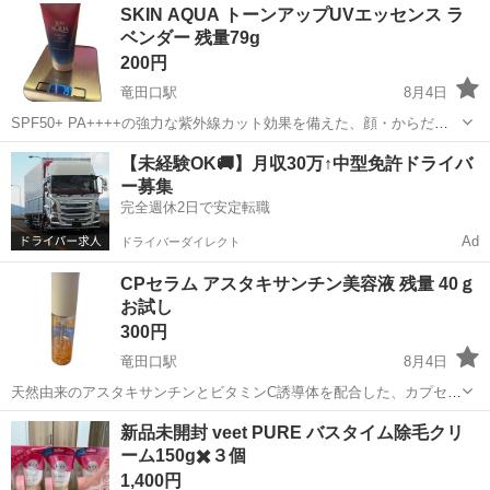
熊本
熊本市
東海学園前駅
ヘアケア
SKIN AQUA トーンアップUVエッセンス ラ
ベンダー 残量79g
200円
竜田口駅
8月4日
SPF50+ PA++++の強力な紫外線カット効果を備えた、顔・からだ用
のトーンアップUVエッセンスです。 - ブランド: SKIN AQUA - 商品名:
熊本
熊本市
竜田口駅
フェイスケア
【未経験OK🚚】月収30万↑中型免許ドライバ
トーンアップUVエッセンスa - カラータイプ: ラベンダー -...
ー募集
完全週休2日で安定転職
Ad
ドライバーダイレクト
CPセラム アスタキサンチン美容液 残量 40ｇ
お試し
300円
竜田口駅
8月4日
天然由来のアスタキサンチンとビタミンC誘導体を配合した、カプセル
タイプの美容液です ・商品名: CPセラム A 美容液 ・内容量: 30ml ※
熊本
熊本市
竜田口駅
フェイスケア
新品未開封 veet PURE バスタイム除毛クリ
残量は画像2.3.4を確認下さい( 40ｇ) #断捨離中コスメ で検索！ ...
ーム150g✖️３個
1,400円