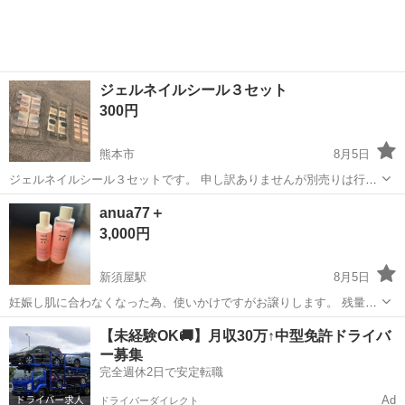
ジェルネイルシール３セット
300円
熊本市
8月5日
ジェルネイルシール３セットです。 申し訳ありませんが別売りは行い
ませんのでご了承下さい🙇‍♀️ 使用するために購入しましたが使わなかっ
熊本
熊本市
ネイル
アプリ
anua77＋
たためお譲りします。 ・まとめ買いされる方にはまとめ割致します·͜·
3,000円
・単品購入される方...
新須屋駅
8月5日
妊娠し肌に合わなくなった為、使いかけですがお譲りします。 残量は
写真２枚目をご覧ください。
熊本
熊本市
新須屋駅
化粧品
【未経験OK🚚】月収30万↑中型免許ドライバ
ー募集
完全週休2日で安定転職
Ad
ドライバーダイレクト