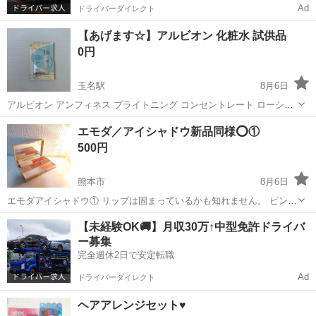
Ad
ドライバーダイレクト
【あげます☆】アルビオン 化粧水 試供品
0円
玉名駅
8月6日
アルビオン アンフィネス ブライトニング コンセントレート ローショ
ン 〈シワ改善・美白化粧水〉 3.0ml 試供品です。 試してみたい方、い
熊本
玉名郡
玉名駅
スキンケア
エモダ／アイシャドウ新品同様⭕①
かがでしょうか(^_^)
500円
熊本市
8月6日
エモダアイシャドウ① リップは固まっているかも知れません。 ピンク
系
熊本
熊本市
メイクアップ
新品
【未経験OK🚚】月収30万↑中型免許ドライバ
ー募集
完全週休2日で安定転職
Ad
ドライバーダイレクト
ヘアアレンジセット♥️