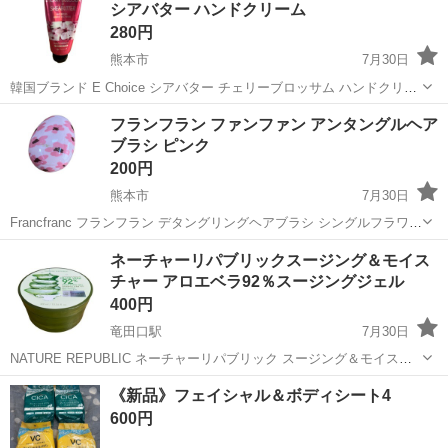
シアバター ハンドクリーム
仕事 ◇半導体製造装置の組立...
280円
熊本市
7月30日
韓国ブランド E Choice シアバター チェリーブロッサム ハンドクリー
ム 半分以上残っています ※残量は画像3を確認下さい
熊本
熊本市
ネイル
ブランド
フランフラン ファンファン アンタングルヘア
ブラシ ピンク
200円
熊本市
7月30日
Francfranc フランフラン デタングリングヘアブラシ シングルフラワー
S ヘアケア
熊本
熊本市
ヘアケア
フランフラン
ネーチャーリパブリックスージング＆モイス
チャー アロエベラ92％スージングジェル
400円
竜田口駅
7月30日
NATURE REPUBLIC ネーチャーリパブリック スージング＆モイスチ
ャー アロエベラ92％ スージングジェル 残量は画像3を確認下さい #断
熊本
熊本市
竜田口駅
スキンケア
アロエベラ
《新品》フェイシャル＆ボディシート4
捨離基礎化粧品 で検索！ まとめ買い大歓迎(^-^✿)！ ブラン...
600円