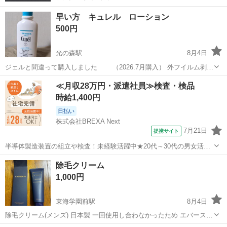
早い方 キュレル ローション
500円
光の森駅
8月4日
ジェルと間違って購入しました （2026.7月購入） 外フイルム剥が
し 少し出して気づきました なので9割は入っております☆ こちらが
熊本
合志市
光の森駅
ヘアケア
≪月収28万円・派遣社員≫検査・検品
好きな方へ お譲り致します
時給1,400円
日払い
株式会社BREXA Next
7月21日
提携サイト
半導体製造装置の組立や検査！未経験活躍中★20代～30代の男女活躍
中★ワンルーム寮完備！赴任旅費会社負担！マイカー通勤OK！無料駐
熊本
その他
除毛クリーム
車場あり！正社員登用あり！《熊本県菊池郡大津町》 人気の工場のお
1,000円
仕事 ◇半導体製造装置の組立...
東海学園前駅
8月4日
除毛クリーム(メンズ) 日本製 一回使用し合わなかったため エバースキ
ン