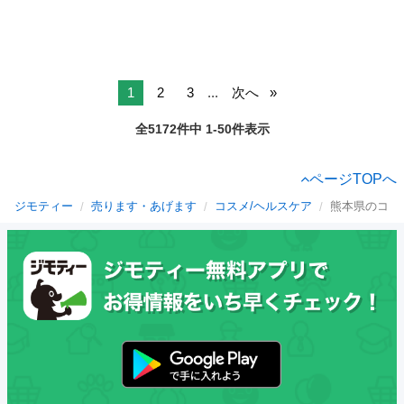
1
2
3
...
次へ
全5172件中 1-50件表示
ページTOPへ
ジモティー
売ります・あげます
コスメ/ヘルスケア
熊本県のコス