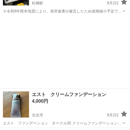
松橋駅
8月2日
※令和8年熊本地震により、保管倉庫が被災したため規模縮小予定で
す。 在庫処分特価にてご提供させていただきます。 ご検討中の方はお
熊本
宇城市
松橋駅
コスメ/ヘルスケア
ランプ
早めにお問い合わせ下さい。 【全身版フォトトリートメント】 Hapro
Seec...
エスト クリームファンデーション
4,000円
合志市
8月2日
エスト ファンデーション オークル05 クリームファンデーション
エッセンスモイスト オークル05 30g 新品のはずですが、ナイロンを外