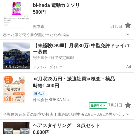
熊本
熊本市
健康食品
bi-hada 電動カミソリ
数ご購入の場合、お値段交渉受け付けます★
500円
熊本市
8月3日
思ったほど使う事が無かったため出品
熊本
熊本市
その他
【未経験OK🚚】月収30万↑中型免許ドライバ
ー募集
完全週休2日で安定転職
Ad
ドライバーダイレクト
≪月収28万円・派遣社員≫検査・検品
時給1,400円
日払い
株式会社BREXA Next
7月21日
提携サイト
半導体製造装置の組立や検査！未経験活躍中★20代～30代の男女活躍
中★ワンルーム寮完備！赴任旅費会社負担！マイカー通勤OK！無料駐
熊本
その他
ヘアスタイリング ３点セット
車場あり！正社員登用あり！《熊本県菊池郡大津町》 人気の工場のお
6,000円
仕事 ◇半導体製造装置の組立...