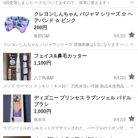
1回使用しました ヘラもついてますので、清潔に使えます！
熊本
熊本市
武蔵塚駅
その他
ヘラ
クレヨンしんちゃん パジャマ シリーズ ☆ ヘ
アバンド ☆ ピンク
200円
竜田口駅
8月3日
クレヨンしんちゃん パジャマシリーズ 現物画像は1.2になります ヘア
バンド ※同じ柄のパジャマ型巾着も出品中！ ピンク #断捨離クレヨン
熊本
熊本市
竜田口駅
スキンケア
クレヨンしんちゃん
フェイス&鼻毛カッター
しんちゃん で検索！ まとめ買い大歓迎(^-^✿)！ 【生地】: フラ...
1,100円
八丁馬場駅
8月2日
メンズ ウーマン スッキリ！キメ顔！ 刃先水洗い可能 新品未使用品 簡
易梱包 ・2イン1設計！アタッチメントを変えてまゆ毛＆鼻毛カッター
熊本
熊本市
八丁馬場駅
スキンケア
カッター
ディズニー プリンセス ラプンツェル パドル
携帯便利なスリムデザイン、ムダ毛ケアにマルチに使える。 ・まゆ毛
ブラシ
カッターの刃...
1,000円
熊本市
8月2日
ラプンツェルのシルエットがデザインされた、パープルのリボン付き
パドルブラシです。 - キャラクター: ラプンツェル - 製品タイプ: パド
熊本
熊本市
その他