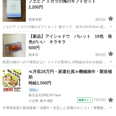
ノエビア トカラの海のギフトセット
ルブラシ - 素材: ABS, SBR, PP, ポリエステル - メーカー: フリ...
2,200円
西熊本駅
8月2日
ノエビア トカラの海のギフトセット 箱サイズ：18.6×14.9×5cm 容
量：シャンプー300mL、コンディショナー210g 各1本 NOEVIR
熊本
熊本市
西熊本駅
ヘアケア
ノエビア
【新品】アイシャドウ パレット 10色 発
色がいい キラキラ
500円
熊本市
8月2日
粉質が細かいので発色がよい メイクが長持ち 10色組み合わせ自由 絶
対オススメしたいアイシャドウです○ 私も愛用中 サイズ 19.1 x 14.5 x
熊本
熊本市
化粧品
結婚式
≪月収28万円・派遣社員≫機械操作・製造補
2.7 cm 粉質が細かい、優れた延性 このアイシャドウパレッド...
助
時給1,500円
日払い
株式会社BREXA Next
7月21日
提携サイト
大分県 東中津駅
半導体装置の製造業務！活躍中！安定した長期のオシゴト！寮費無料
★赴任旅費会社負担◎20代～40代の男性活躍中★未経験活躍中！高時
大分
中津市
東中津駅
その他