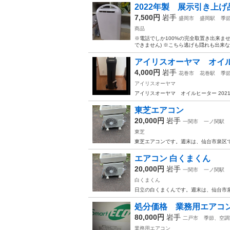
2022年製 展示引き上
7,500円
岩手
盛岡市
盛岡駅
季
商品
※電話でしか100%の完全取置き出来ま
できません) ※こちら逃げも隠れも出来
アイリスオーヤマ オイ
4,000円
岩手
花巻市
花巻駅
季
アイリスオーヤマ
アイリスオーヤマ オイルヒーター 202
東芝エアコン
20,000円
岩手
一関市
一ノ関駅
東芝
東芝エアコンです。週末は、仙台市泉区
エアコン 白くまくん
20,000円
岩手
一関市
一ノ関駅
白くまくん
日立の白くまくんです。週末は、仙台市
処分価格 業務用エアコ
80,000円
岩手
二戸市
季節、空調
業務用エアコン