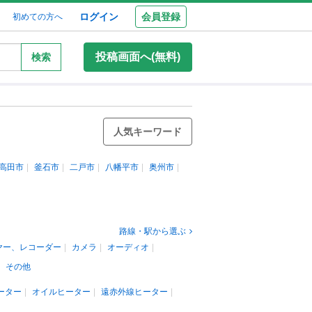
ログイン
会員登録
初めての方へ
投稿画面へ(無料)
検索
人気キーワード
高田市
釜石市
二戸市
八幡平市
奥州市
路線・駅から選ぶ
ヤー、レコーダー
カメラ
オーディオ
その他
ーター
オイルヒーター
遠赤外線ヒーター