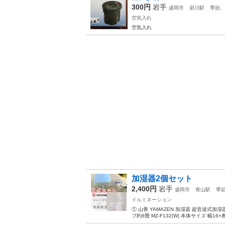
300円
岩手
盛岡市
厨川駅
季節、
空気入れ
空気入れ
加湿器2個セット
2,400円
岩手
盛岡市
青山駅
季
イルミネーション
① 山善 YAMAZEN 加湿器 超音波式
ブ約6畳 MZ-F132(W) 本体サイズ 幅16×奥