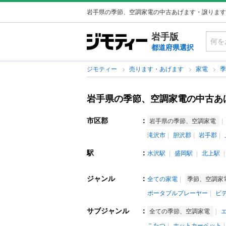
岩手県の季節、空調家電の中古あげます・譲ります
岩手版
都道府県選択
ジモティー
売ります・あげます
家電
岩手県の季節、空調家電の中古あ
市区郡
：
岩手県の季節、空調家電
滝沢市
胆沢郡
岩手郡
駅
：
水沢駅
盛岡駅
北上駅
ジャンル
：
全ての家電
季節、空調家
ポータブルプレーヤー
ビ
サブジャンル
：
全ての季節、空調家電
こたつ
ホットカーペット