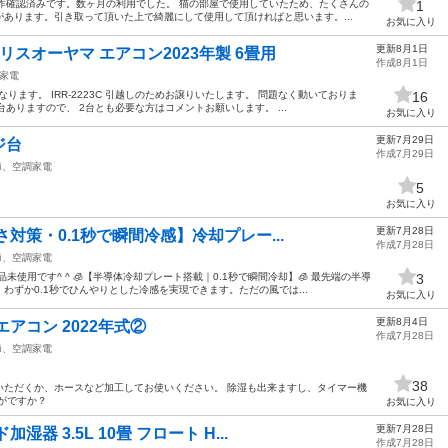
動作確認済みです。数ヶ月の利用でした。 猫の部屋で使用していたため、たくさんの
1
あります。引き取って頂いた上で綺麗にして使用して頂ければと思います。...
お気に入り
更新8月1日
スオーヤマ エアコン2023年製 6畳用
作成8月1日
家電
ります。 IRR-2223C 引越しのためお譲りいたします。 問題なく動いておりま
16
台ありますので、 2台とも必要な方はコメントお願いします。 ...
お気に入り
更新7月29日
ジ台
作成7月29日
節、空調家電
5
お気に入り
更新7月28日
さ対策・0.1秒で瞬間冷感】冷却プレー...
作成7月28日
節、空調家電
使用です^ ^ 🧊【半導体冷却プレート搭載｜0.1秒で瞬間冷却】🧊 最先端の半導
3
わずか0.1秒でひんやりとした冷感を実現できます。ただの風では...
お気に入り
更新8月4日
アコン 2022年式②
作成7月28日
節、空調家電
38
いただくか、ホースなど加工してお使いください。 除湿も出来ますし、タイマー機
がですか？
お気に入り
更新7月28日
器 3.5L 10畳 フロート H...
作成7月28日