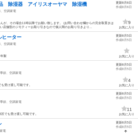
更新8月6日
げ品 除湿器 アイリスオーヤマ 除湿機
作成8月6日
節、空調家電
9
せんが、その場合11時以降でお願い致します。 (お問い合わせ欄からの完全取置きは
ない店舗型のジモティーお取り引きなので個人間のお取り引きより...
お気に入り
更新8月5日
ルヒーター
作成8月5日
節、空調家電
1年製
お気に入り
更新8月5日
作成8月5日
季節、空調家電
4
でも受け渡し可能です。
お気に入り
更新8月5日
作成8月5日
季節、空調家電
11
泉区でも受け渡し可能です。
お気に入り
更新8月5日
ン
作成8月5日
家電