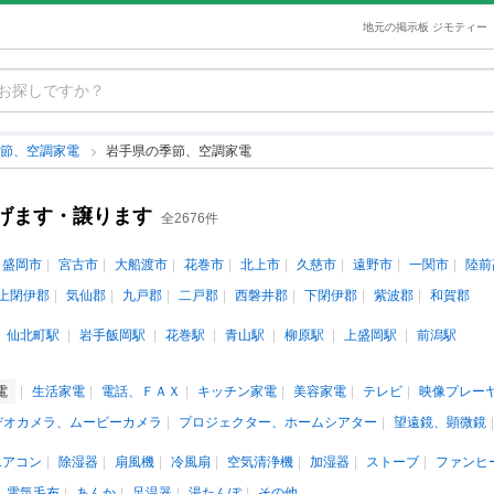
地元の掲示板 ジモティー
季節、空調家電
岩手県の季節、空調家電
げます・譲ります
全2676件
盛岡市
宮古市
大船渡市
花巻市
北上市
久慈市
遠野市
一関市
陸前
上閉伊郡
気仙郡
九戸郡
二戸郡
西磐井郡
下閉伊郡
紫波郡
和賀郡
仙北町駅
岩手飯岡駅
花巻駅
青山駅
柳原駅
上盛岡駅
前潟駅
電
生活家電
電話、ＦＡＸ
キッチン家電
美容家電
テレビ
映像プレー
デオカメラ、ムービーカメラ
プロジェクター、ホームシアター
望遠鏡、顕微鏡
エアコン
除湿器
扇風機
冷風扇
空気清浄機
加湿器
ストーブ
ファンヒ
電気毛布
あんか
足温器
湯たんぽ
その他