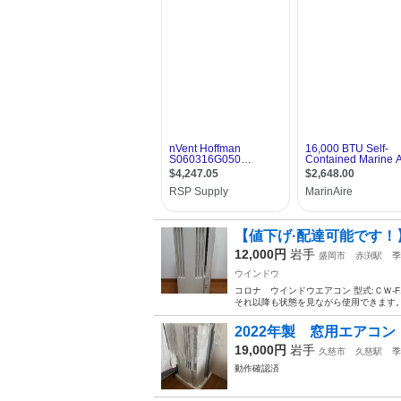
【値下げ·配達可能です！
12,000円
岩手
盛岡市
赤渕駅
季
ウインドウ
コロナ ウインドウエアコン 型式:ＣＷ-F1
それ以降も状態を見ながら使用できます。 
2022年製 窓用エアコン
19,000円
岩手
久慈市
久慈駅
季
動作確認済