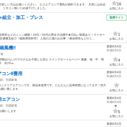
16
で欲しい方はお使いください。 エコエアコンで電気が節約できます。 天井にはめ込
。 リモコン無いため値下げしました。
お気に入り
≫組立・加工・プレス
提携サイト
1
命胴衣などのミシン縫製！20代～50代の男女大活躍中★日払い制度あり！マイカー
通費支給◎《福島県田村市》 人気の工場のお仕事 ◇救命胴衣などのミ...
お気に入り
更新8月4日
風機️‼️
作成8月4日
家電
(羽根)がないので小さなお子様にも安心 スイングオートルーバー 風量 強 中 弱
4
さ 約70㎝
お気に入り
更新8月4日
アコン8畳用
作成8月3日
節、空調家電
のノクリアエアコンです。新品未使用です。だんだんに品薄状態になってます！何方
お願い致します。
お気に入り
更新8月4日
用エアコン
作成8月3日
節、空調家電
お願いします
5
お気に入り
更新8月2日