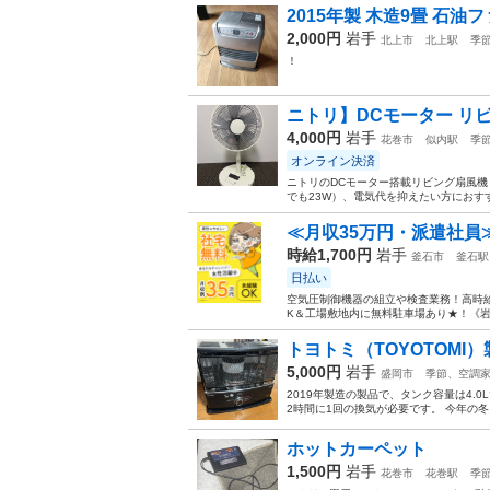
2015年製 木造9畳 石油フ
2,000円
岩手
北上市
北上駅
季
！
ニトリ】DCモーター リビン
4,000円
岩手
花巻市
似内駅
季
オンライン決済
ニトリのDCモーター搭載リビング扇風機（
でも23W）、電気代を抑えたい方におす
≪月収35万円・派遣社員
時給1,700円
岩手
釜石市
釜石駅
日払い
空気圧制御機器の組立や検査業務！高時給
K＆工場敷地内に無料駐車場あり★！《岩
トヨトミ（TOYOTOMI
5,000円
岩手
盛岡市
季節、空調
2019年製造の製品で、タンク容量は4
2時間に1回の換気が必要です。 今年の
ホットカーペット
1,500円
岩手
花巻市
花巻駅
季