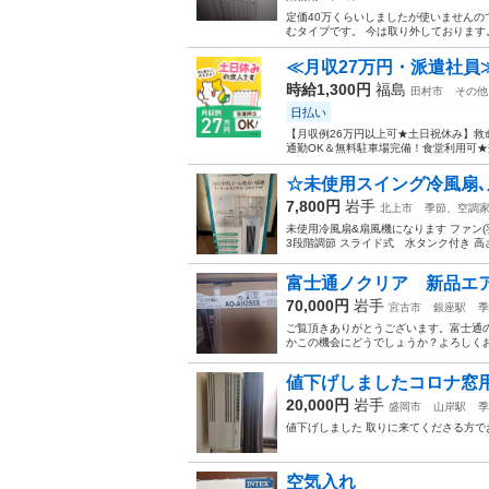
定価40万くらいしましたが使いませんの
むタイプです。 今は取り外しております
≪月収27万円・派遣社員
時給1,300円
福島
田村市
その他
日払い
【月収例26万円以上可★土日祝休み】救
通勤OK＆無料駐車場完備！食堂利用可★交
☆未使用スイング冷風扇､扇
7,800円
岩手
北上市
季節、空調
未使用冷風扇&扇風機になります ファン
3段階調節 スライド式 水タンク付き 高
富士通ノクリア 新品エ
70,000円
岩手
宮古市
銀座駅
季
ご覧頂きありがとうございます。富士通
かこの機会にどうでしょうか？よろしく
値下げしましたコロナ窓
20,000円
岩手
盛岡市
山岸駅
季
値下げしました 取りに来てくださる方で
空気入れ