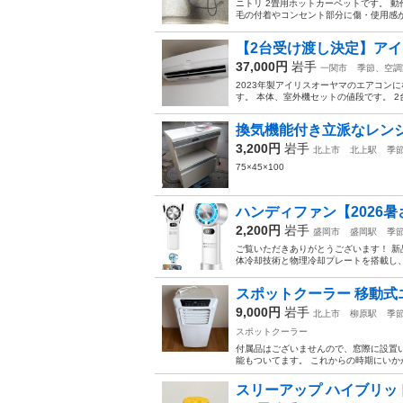
ニトリ 2畳用ホットカーペットです。 
毛の付着やコンセント部分に傷・使用感が
【2台受け渡し決定】アイリ
37,000円
岩手
一関市
季節、空調
2023年製アイリスオーヤマのエアコンにな
す。 本体、室外機セットの値段です。 2
換気機能付き立派なレン
3,200円
岩手
北上市
北上駅
季
75×45×100
ハンディファン【2026暑
2,200円
岩手
盛岡市
盛岡駅
季
ご覧いただきありがとうございます！ 新品未
体冷却技術と物理冷却プレートを搭載し、
スポットクーラー 移動式エ
9,000円
岩手
北上市
柳原駅
季
スポットクーラー
付属品はございませんので、窓際に設置
能もついてます。 これからの時期にいか
スリーアップ ハイブリッド加湿