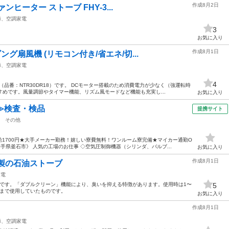
作成8月2日
ァンヒーター ストーブ FHY-3...
節、空調家電
3
お気に入り
作成8月1日
グ扇風機 (リモコン付き/省エネ/切...
節、空調家電
4
品番：NTR30DR18）です。 DCモーター搭載のため消費電力が少なく（強運転時
すめです。風量調節やタイマー機能、リズム風モードなど機能も充実し...
お気に入り
≫検査・検品
提携サイト
その他
1700円★大手メーカー勤務！嬉しい寮費無料！ワンルーム寮完備★マイカー通勤O
手県釜石市》 人気の工場のお仕事 ◇空気圧制御機器（シリンダ、バルブ...
お気に入り
作成8月1日
）製の石油ストーブ
家電
.0Lです。「ダブルクリーン」機能により、臭いを抑える特徴があります。使用時は1〜
5
冬まで使用していたものです。
お気に入り
作成8月1日
節、空調家電