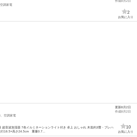
作成8月2日
空調家電
2
お気に入り
更新8月2日
作成8月2日
節、空調家電
10
加湿器 超音波加湿器 7色イルミネーションライト付き 卓上 おしゃれ 木造約3畳・プレハ
行16.5×高さ24.5cm 重量0.7...
お気に入り