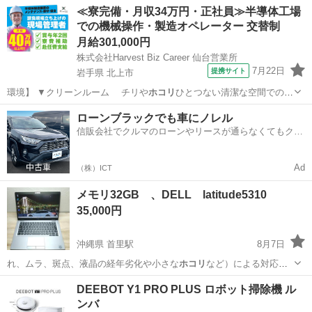
宮城
多賀城市
多賀城駅
生活家電
≪寮完備・月収34万円・正社員≫半導体工場
での機械操作・製造オペレーター 交替制
月給301,000円
株式会社Harvest Biz Career 仙台営業所
7月22日
提携サイト
岩手県 北上市
環境】 ▼クリーンルーム チリや
ホコリ
ひとつない清潔な空間でのお
仕事です♪ …
岩手
北上市
その他
ローンブラックでも車にノレル
信販会社でクルマのローンやリースが通らなくてもクル
マをご利用いただけるサービスがあります！
Ad
（株）ICT
メモリ32GB 、DELL latitude5310
35,000円
沖縄県 首里駅
8月7日
れ、ムラ、斑点、液晶の経年劣化や小さな
ホコリ
など）による対応は
致しかねます、予めご…
沖縄
島尻郡
首里駅
ノートパソコン
メモリ
DEEBOT Y1 PRO PLUS ロボット掃除機 ル
ンバ