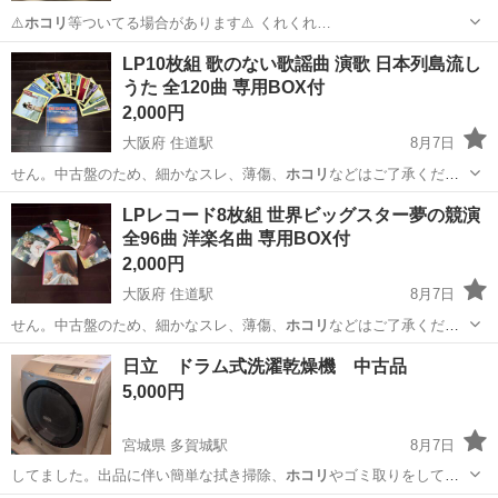
⚠️
ホコリ
等ついてる場合があります⚠️ くれくれ…
福岡
糟屋郡
須恵中央駅
パソコン
LP10枚組 歌のない歌謡曲 演歌 日本列島流し
うた 全120曲 専用BOX付
2,000円
大阪府 住道駅
8月7日
せん。中古盤のため、細かなスレ、薄傷、
ホコリ
などはご了承くださ
い。 全盤の再…
大阪
大東市
住道駅
その他
LPレコード8枚組 世界ビッグスター夢の競演
全96曲 洋楽名曲 専用BOX付
2,000円
大阪府 住道駅
8月7日
せん。中古盤のため、細かなスレ、薄傷、
ホコリ
などはご了承くださ
い。 全盤の再…
大阪
大東市
住道駅
その他
LPレコード
日立 ドラム式洗濯乾燥機 中古品
5,000円
宮城県 多賀城駅
8月7日
してました。出品に伴い簡単な拭き掃除、
ホコリ
やゴミ取りをしてあ
ります。 ◆外観：2…