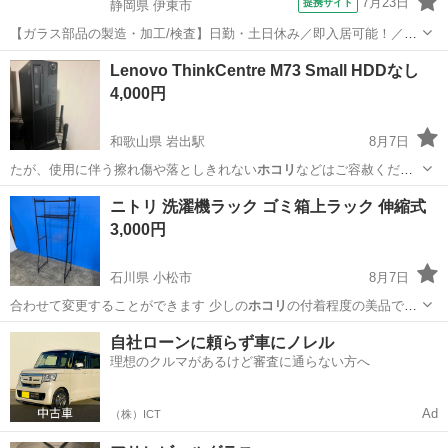
7月23日
提携サイト
静岡県 伊東市
【ガラス部品の製造・加工/検査】日勤・土日休み／即入居可能！／伊
豆でのんびりライフ♪ ガラス部品の製造・加工/検査 【株式会社平山で
静岡
伊東市
その他
Lenovo ThinkCentre M73 Small HDDなし
の正社員採用（無期雇用派遣）となります】 「2人で同じ職場で働き
4,000円
たい」 「仕事も休みも一...
和歌山県 岩出駅
8月7日
たが、使用に伴う擦れ傷や落としきれない
ホコリ
などはご容赦くださ
い。 【スペック・…
和歌山
岩出市
岩出駅
デスクトップパソコン
ニトリ 洗濯機ラック ゴミ箱上ラック 伸縮式
3,000円
石川県 小松市
8月7日
合わせて変更することができます 少しの
ホコリ
の付着程度の美品です
メーカー：ニト…
石川
小松市
収納家具
自社ローンに頼らず車にノレル
理想のクルマがあるけど審査に通らない方へ
Ad
（株）ICT