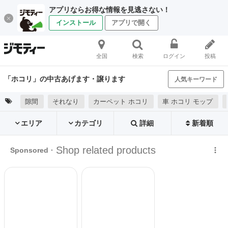
アプリならお得な情報を見逃さない！
インストール
アプリで開く
全国
検索
ログイン
投稿
「ホコリ」の中古あげます・譲ります
人気キーワード
隙間
それなり
カーペット ホコリ
車 ホコリ モップ
エリア
カテゴリ
詳細
新着順