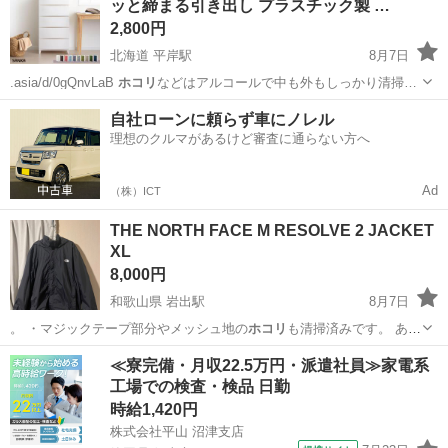
ッと締まる引き出し プラスチック製 …
2,800円
北海道 平岸駅
8月7日
.asia/d/0gQnvLaB
ホコリ
などはアルコールで中も外もしっかり清掃…
北海道
札幌市
平岸駅
収納家具
自社ローンに頼らず車にノレル
理想のクルマがあるけど審査に通らない方へ
Ad
（株）ICT
THE NORTH FACE M RESOLVE 2 JACKET
XL
8,000円
和歌山県 岩出駅
8月7日
。 ・マジックテープ部分やメッシュ地の
ホコリ
も清掃済みです。 あく
まで中古品・自…
和歌山
岩出市
岩出駅
ジャケット
≪寮完備・月収22.5万円・派遣社員≫家電系
工場での検査・検品 日勤
時給1,420円
株式会社平山 沼津支店