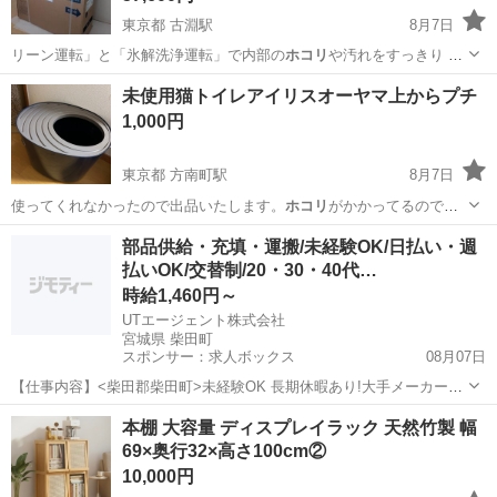
東京都 古淵駅
8月7日
リーン運転」と「氷解洗浄運転」で内部の
ホコリ
や汚れをすっきり ★
コンパクトで設…
東京
町田市
古淵駅
季節、空調家電
未使用猫トイレアイリスオーヤマ上からプチ
1,000円
東京都 方南町駅
8月7日
使ってくれなかったので出品いたします。
ホコリ
がかかってるので洗
ってからお渡しします…
東京
杉並区
方南町駅
生活雑貨
部品供給・充填・運搬/未経験OK/日払い・週
払いOK/交替制/20・30・40代…
時給1,460円～
UTエージェント株式会社
宮城県 柴田町
スポンサー：求人ボックス
08月07日
【仕事内容】<柴田郡柴田町>未経験OK 長期休暇あり!大手メーカーの
グループ会社 コピー機部品の機械オペレーター <履歴書不要 オンライ
アルバイト・パート
本棚 大容量 ディスプレイラック 天然竹製 幅
ン面接OK><入社キャンペーン実施中!> <業種> オフィス・業務機器 <
69×奥行32×高さ100cm②
仕事内容> コピー機...
10,000円