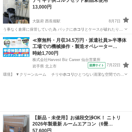
ナイキ子供ゴルフセット新品未使用
13,000円
大阪府 西長堀駅
8月7日
う事なく倉庫に保管していた為 バックに
ホコリ
とケースが破れたりし
ています。 ゴルフ…
大阪
大阪市
西長堀駅
ゴルフ
ナイキ
≪寮無料・月収34.5万円・派遣社員≫半導体
工場での機械操作・製造オペレーター…
時給1,700円
株式会社Harvest Biz Career 仙台営業所
7月22日
提携サイト
岩手県 北上市
環境】 ▼クリーンルーム チリや
ホコリ
ひとつない清潔な空間でのお
仕事です♪ …
岩手
北上市
その他
【新品・未使用】お値段交渉OK！ ニトリ
2026年製最新 ルームエアコン（6畳…
57,600円