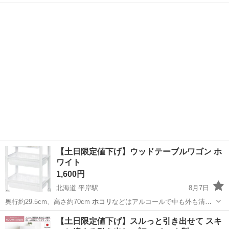
落と…
石川
白山市
美川駅
掃除用具
モップ
【土日限定値下げ】ウッドテーブルワゴン ホ
ワイト
1,600円
北海道 平岸駅
8月7日
奥行約29.5cm、高さ約70cm
ホコリ
などはアルコールで中も外も清掃
しており…
北海道
札幌市
平岸駅
収納家具
【土日限定値下げ】スルっと引き出せて スキ