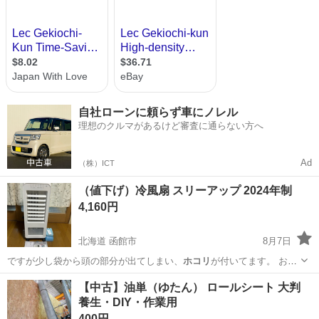
自社ローンに頼らず車にノレル
理想のクルマがあるけど審査に通らない方へ
Ad
（株）ICT
（値下げ）冷風扇 スリーアップ 2024年制
4,160円
北海道 函館市
8月7日
ですが少し袋から頭の部分が出てしまい、
ホコリ
が付いてます。 お渡
しする際は除菌シー…
北海道
函館市
その他
保冷剤
【中古】油単（ゆたん） ロールシート 大判
養生・DIY・作業用
400円