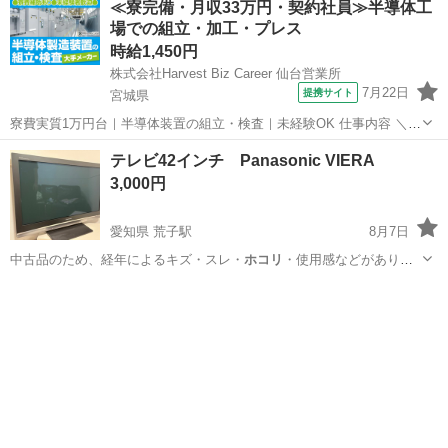
≪寮完備・月収33万円・契約社員≫半導体工
場での組立・加工・プレス
時給1,450円
株式会社Harvest Biz Career 仙台営業所
7月22日
提携サイト
宮城県
寮費実質1万円台｜半導体装置の組立・検査｜未経験OK 仕事内容 ＼半
導体製造装置の組立・検査スタッフ／ 大手メーカー工場内で、半導体
宮城
その他
テレビ42インチ Panasonic VIERA
をつくるための装置を組み立てる仕事です。 タブレットや図面を確認
3,000円
しながら、ドライバ...
愛知県 荒子駅
8月7日
中古品のため、経年によるキズ・スレ・
ホコリ
・使用感などがありま
す。 状態について…
愛知
名古屋市
荒子駅
テレビ