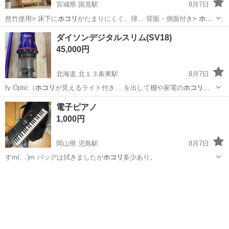
宮城県 国見駅
8月7日
然竹使用> 床下に
ホコリ
がたまりにくく、掃… 背面・側面付き>
ホコ
リ
やゴミの侵入をシャ…
宮城
仙台市
国見駅
収納家具
天然
ダイソンデジタルスリム(SV18)
45,000円
北海道 北１３条東駅
8月7日
fy Optic（
ホコリ
が見えるライト付き… を出して棚や家電の
ホコリ
取
りに、ブラシをし…
北海道
札幌市
北１３条東駅
生活家電
電子ピアノ
1,000円
岡山県 児島駅
8月7日
すm(._.)m バッグは拭きましたが
ホコリ
多少あり。
岡山
倉敷市
児島駅
楽器