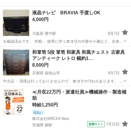
液晶テレビ BRAVIA 手渡しOK
4,000円
大阪府 豊中駅
8月7日
を確認済みです。 ​外観： 使用に伴う
ホコリ
の付着や小傷など、全体的
にやや使用感が…
大阪
豊中市
豊中駅
テレビ
和箪笥 5段 箪笥 和家具 和風チェスト 古家具
アンティーク レトロ 幅約1…
8,000円
京都府 福知山市
8月7日
中古品 ・清掃は行っておりませんので、
ホコリ
や汚れがあります。 ・
経年による傷やス…
京都
福知山市
収納家具
≪月収22万円・派遣社員≫機械操作・製造補
助
時給1,250円
日払い
株式会社BREXA Next
7月21日
提携サイト
茨城県 静駅