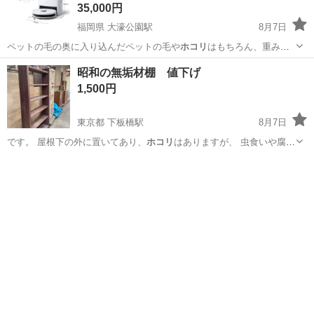
35,000円
福岡県 大濠公園駅
8月7日
ペットの毛の奥に入り込んだペットの毛や
ホコリ
はもちろん、重みの
あるゴミも超強力な吸…
福岡
福岡市
大濠公園駅
生活家電
カーペット
昭和の無垢材棚 値下げ
1,500円
東京都 下板橋駅
8月7日
です。 屋根下の外に置いてあり、
ホコリ
はありますが、 虫食いや腐り
はないで…
東京
板橋区
下板橋駅
収納家具