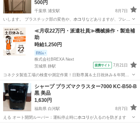
500円
千葉県 浦安駅
8月7日
いします。 プラスチック部の変色や、
ホコリ
などありますが、フレー
ムはステンレス製…
千葉
浦安市
浦安駅
収納家具
≪月収22万円・派遣社員≫機械操作・製造補
助
時給1,250円
日払い
株式会社BREXA Next
7月21日
提携サイト
茨城県 静駅
コネクタ製造工場の検査や測定作業！日勤専属＆土日祝休み＆年間休
日128日★クリーンルーム内作業★マイカー通勤OK＆無料駐車場あり
茨城
常陸大宮市
静駅
その他
シャープ プラズマクラスター7000 KC-B50-B
★就業先食堂利用可！日払い制度あり！《茨城県常陸大宮市》 人気の
黒 美品
工場のお仕事 ◇コネクタ製造工...
1,630円
福島県 白河駅
8月7日
える オート開閉ルーバー：運転停止時に
ホコリ
が入るのを防ぎます
福島
白河市
白河駅
季節、空調家電
プラズマクラスター