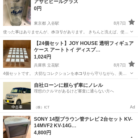
アサヒビールグラス
0円
東京都 入谷駅
8月7日
使った事はありませんが、
ホコリ
があります。 きちんと洗えば、使え
ます…
東京
台東区
入谷駅
食器
アサヒビール
【24個セット】JOY HOUSE 透明フィギュア
ケース アートトイ ディスプ…
1,024円
兵庫県 立花駅
8月7日
4個セットです。 大切なコレクションを
ホコリ
から守りながら、美し
く飾ることができま…
兵庫
尼崎市
立花駅
フィギュア
アート
自社ローンに頼らず車にノレル
理想のクルマがあるけど審査に通らない方へ
Ad
（株）ICT
SONY 14型ブラウン管テレビ 2台セット KV-
14MVF2 KV-14G…
4,800円