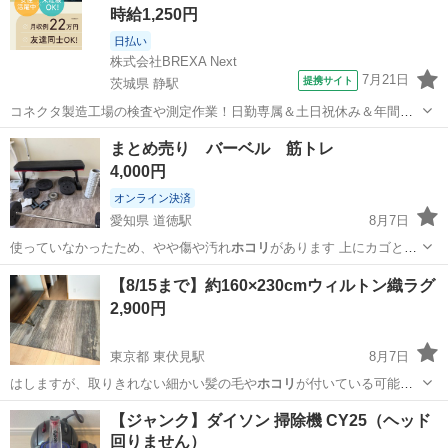
時給1,250円
日払い
株式会社BREXA Next
7月21日
提携サイト
茨城県 静駅
コネクタ製造工場の検査や測定作業！日勤専属＆土日祝休み＆年間休
日128日★クリーンルーム内作業★マイカー通勤OK＆無料駐車場あり
茨城
常陸大宮市
静駅
その他
まとめ売り バーベル 筋トレ
★就業先食堂利用可！日払い制度あり！《茨城県常陸大宮市》 人気の
4,000円
工場のお仕事 ◇コネクタ製造工...
オンライン決済
愛知県 道徳駅
8月7日
使っていなかったため、やや傷や汚れ
ホコリ
があります 上にカゴとか
おいてました。…
愛知
名古屋市
道徳駅
その他
【8/15まで】約160×230cmウィルトン織ラグ
2,900円
東京都 東伏見駅
8月7日
はしますが、取りきれない細かい髪の毛や
ホコリ
が付いている可能性
がございます。 取…
東京
西東京市
東伏見駅
カーペット/マット/ラグ
ラグ
【ジャンク】ダイソン 掃除機 CY25（ヘッド
回りません）