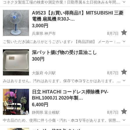
コネクタ製造工場の検査や測定作業！日勤専属＆土日祝休み＆年間休
日128日★クリーンルーム内作業★マイカー通勤OK＆無料駐車場あり
茨城
常陸大宮市
静駅
その他
A9523【お買い得商品‼】MITSUBISHI 三菱
★就業先食堂利用可！日払い制度あり！《茨城県常陸大宮市》 人気の
電機 扇風機 R30J-…
工場のお仕事 ◇コネクタ製造工...
3,000円
兵庫県 神戸市
8月7日
ご覧いただき誠にありがとうございます♪ 【商品詳細】 メーカー：三
菱 年式：2011年製 型番：R30J-MM 電源(周波数)：100v(50/60Hz） 付
兵庫
神戸市
季節、空調家電
R30
深バット揚げ物の受け皿油こし
属品：無し カラー：ホワイト/ブルー 【商...
300円
大阪府 今川駅
8月7日
みはありません。汚れはあります。保存で
ホコリ
とかはあります。 ど
れも1枚300円か…
大阪
大阪市
今川駅
キッチン家電
日立 HITACHI コードレス掃除機 PV-
BHL1000J1 2020年製…
6,400円
静岡県 富士根駅
8月7日
中古品のため、使用に伴う小傷・汚れ・
ホコリ
等があります。状態は
写真にてご確認くだ…
静岡
富士宮市
富士根駅
生活家電