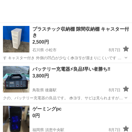
プラスチック収納棚 隙間収納棚 キャスター付
き
2,500円
石川県 小松市
8月7日
す キャスター付き 外側の凹凸が少なく
ホコリ
が溜まりにくいです サ
イズ：幅26c…
石川
小松市
収納家具
バッテリー充電器⚡️良品❗️早い者勝ち‼️
3,800円
鳥取県 後藤駅
8月7日
クの、バッテリー充電器の良品です。
ホコリ
、サビは見られますが、
倉庫整理で出てき…
鳥取
米子市
後藤駅
メンテナンス用品
ゲーミングpc
0円
福岡県 須恵中央駅
8月7日