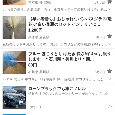
東京都 桜街道駅
8月7日
。 写真の通り、外装に傷・汚れ・
ホコリ
・テープの貼り付け等があり
ます。 状…
東京
武蔵村山市
桜街道駅
テレビ
SONY
【早い者勝ち】おしゃれなパンパスグラス(造
花)と白い花瓶のセット インテリアに…
1,280円
兵庫県 立花駅
8月7日
花瓶のセットをお譲りします。 先日、
ホコリ
などの簡易清掃を行って
おります。 お…
兵庫
尼崎市
立花駅
インテリア雑貨/小物
パンパス
ブルー ほこりとり はたき 長さ約14㎝ お譲り
します。＊石川県＊美川より＊期…
80円
石川県 美川駅
8月7日
ハタキ 埃とり
ホコリ
とり 掃除用具 掃… 除道具
ホコリ
落とし ほこり
落と…
石川
白山市
美川駅
掃除用具
ブルー
ローンブラックでも車にノレル
信販会社でクルマのローンやリースが通らなくてもクル
マをご利用いただけるサービスがあります！
Ad
（株）ICT