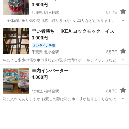
3,600円
兵庫県 駒ヶ林駅
8月7日
、全体的に擦り傷や使用感、取りきれない
ホコリ
などがあります。あ
らかじめご了承くださ…
兵庫
神戸市
駒ヶ林駅
生活家電
ダイソン
早い者勝ち IKEA ヨックモック イス
3,000円
オンライン決済
千葉県 北小金駅
8月7日
年による多少の傷や
ホコリ
などの現状の汚れが… ルティッシュなどで
ホコリ
の拭き取りはさせて…
千葉
松戸市
北小金駅
椅子
車内インバーター
4,000円
北海道 柏林台駅
8月7日
箱に入れてありますが お渡しの際は箱に
ホコリ
が被りまくりなので箱
無しです! 取引…
北海道
帯広市
柏林台駅
その他
インバーター