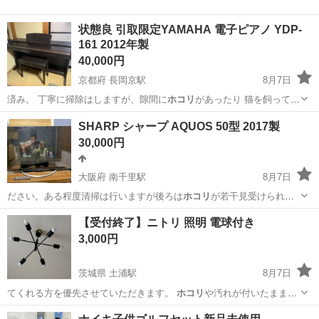
状態良 引取限定YAMAHA 電子ピアノ YDP-
161 2012年製
40,000円
京都府 長岡京駅
8月7日
済み。 丁寧に掃除はしますが、隙間に
ホコリ
があったり 猫を飼ってい
るので毛が付い…
京都
長岡京市
長岡京駅
鍵盤楽器、ピアノ
SHARP シャープ AQUOS 50型 2017製
30,000円
大阪府 南千里駅
8月7日
ださい。ある程度清掃は行いますが後ろは
ホコリ
が若干見受けられま
す。 よろしくおね…
大阪
吹田市
南千里駅
テレビ
【受付終了】ニトリ 照明 電球付き
3,000円
茨城県 土浦駅
8月7日
てくれる方を優先させていただきます。
ホコリ
や汚れが付いたままで
すので掃除してから…
茨城
土浦市
土浦駅
照明器具