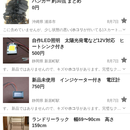
ハンガー 約30点 まとめ
0円
沖縄県 浦添市
8月7日
こに含めていませんが、少し状態の悪い(
ホコリ
が付いてる)スカート用
ハンガーが数本あ…
沖縄
浦添市
その他
自作LED照明 太陽光発電など12V対応 ヒ
ートシンク付き
500円
静岡県 新居町駅
8月7日
す。 新品ではありませんので、キズや
ホコリ
があります。完璧なクオ
リティーを求める…
静岡
湖西市
新居町駅
その他
太陽光発電
新品未使用 インジケーター付き 電圧計
750円
静岡県 新居町駅
8月7日
す。 新品ではありませんので、キズや
ホコリ
があります。完璧なクオ
リティーを求める…
静岡
湖西市
新居町駅
その他
新品
ランドリーラック 幅69〜90cm 高さ
159cm