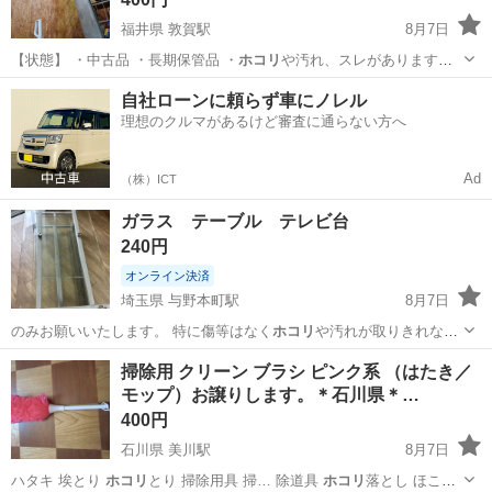
福井県 敦賀駅
8月7日
【状態】 ・中古品 ・長期保管品 ・
ホコリ
や汚れ、スレがあります・
現状渡しとなり…
福井
福井市
敦賀駅
その他
自社ローンに頼らず車にノレル
理想のクルマがあるけど審査に通らない方へ
Ad
（株）ICT
ガラス テーブル テレビ台
240円
オンライン決済
埼玉県 与野本町駅
8月7日
のみお願いいたします。 特に傷等はなく
ホコリ
や汚れが取りきれなか
った部分がある程度…
埼玉
さいたま市
与野本町駅
テーブル
掃除用 クリーン ブラシ ピンク系 （はたき／
モップ）お譲りします。＊石川県＊…
400円
石川県 美川駅
8月7日
ハタキ 埃とり
ホコリ
とり 掃除用具 掃… 除道具
ホコリ
落とし ほこり