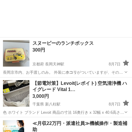
スヌーピーのランチボックス
300円
京都府 長岡天神駅
8月7日
長岡京市内、お手渡しのみ。 外装に
ホコリ
がついていますが、そのま
まのお渡しとな…
京都
長岡京市
長岡天神駅
食器
スヌーピー
【節電対策】Levoit(レボイト) 空気清浄機 ハ
イグレード Vital 1…
3,000円
千葉県 新八柱駅
8月7日
色 ホワイト ブランド Levoit 商品の寸法 16奥行き x 32幅 x 40.6高さ
cm 電源 電源コード式 商品の重量 4.5 キログラム 制御方法 音声
千葉
松戸市
新八柱駅
季節、空調家電
Levoit
≪月収22万円・派遣社員≫機械操作・製造補
助