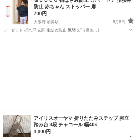
＆ＣＯＣＯ 指はさみ防止 カバー ドア 指挟み
防止 赤ちゃん ストッパー 扉
700円
大阪府 加美駅
8月8日
ローゼット 折れ戸 玄関 指詰め防止
隙間
(折り目無し)
大阪
大阪市
加美駅
子供用品
アイリスオーヤマ 折りたたみステップ 脚立
踏み台 3段 チャコール 幅40×…
3,000円