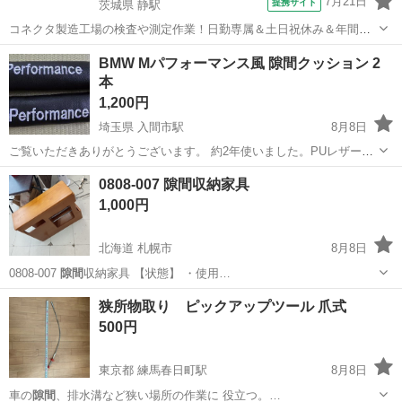
7月21日
提携サイト
茨城県 静駅
コネクタ製造工場の検査や測定作業！日勤専属＆土日祝休み＆年間休
日128日★クリーンルーム内作業★マイカー通勤OK＆無料駐車場あり
茨城
常陸大宮市
静駅
その他
BMW Mパフォーマンス風 隙間クッション 2
★就業先食堂利用可！日払い制度あり！《茨城県常陸大宮市》 人気の
本
工場のお仕事 ◇コネクタ製造工...
1,200円
埼玉県 入間市駅
8月8日
ご覧いただきありがとうございます。 約2年使いました。PUレザー製
で高級感があります。 受け渡し場所は基本入間市ですが、予定が合え
埼玉
入間市
入間市駅
内装、インテリア
隙間
0808-007 隙間収納家具
ば所沢駅、国分寺駅、中野駅などでも対応可能ですのでお問い合わせ
1,000円
ください。 #センターコンソ...
北海道 札幌市
8月8日
0808-007
隙間
収納家具 【状態】 ・使用…
北海道
札幌市
収納家具
隙間
狭所物取り ピックアップツール 爪式
500円
東京都 練馬春日町駅
8月8日
車の
隙間
、排水溝など狭い場所の作業に 役立つ。…