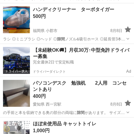
能な方、お願いします
大阪
大阪市
相川駅
収納家具
ハンディクリーナー ターボタイガー
500円
福岡県 小郡市
8月8日
ラシ ◎ミニブラシ ◎ヘッド ◎
隙間
ノズル&吸引ホース ◎延長管3本
…
福岡
小郡市
生活家電
クリーナー
【未経験OK🚚】月収30万↑中型免許ドライバ
ー募集
完全週休2日で安定転職
Ad
ドライバーダイレクト
パソコンデスク 勉強机 2人用 コンセ
ントあり
400円
愛知県 西一宮駅
8月8日
の手前と本を収納できる奥の部分の両端に
隙間
があります。 サイズを
考慮して頂き、確…
愛知
一宮市
西一宮駅
テーブル
ほぼ未使用品 キャットトイレ
1,000円