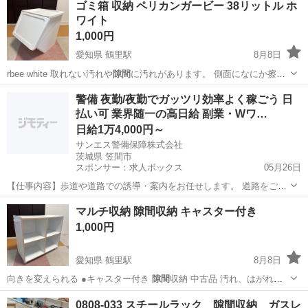
ゴミ箱 収納 ペリカンガービー 38リットル ホ
ワイト
1,000円
愛知県 鶴里駅
8月8日
rbee white 取れない汚れや
隙間
に汚れがあります。 側面になにか擦っ
た…
愛知
名古屋市
鶴里駅
収納家具
警備 夜勤/夜勤でガッツリ効率よく稼ごう 日
払い可 業界随一の高日給 副業・Wワ…
日給1万4,000円～
サンエス警備保障株式会社
茨城県 笠間市
スポンサー：求人ボックス
05月26日
【仕事内容】歩道や道路での誘導・案内をお任せします。 道路をご利
用される車両や歩行者の方が安全に安心して通行するために適切に誘
アルバイト・パート
マルチ収納 隙間収納 キャスター付き
導してください。 勤務地へは直行直帰OKです! <未経験でも安心!!> 丁
1,000円
寧な研修20hで基本的な知識を...
愛知県 鶴里駅
8月8日
向きを変えられる ●キャスター付き
隙間
収納 中古品 汚れ、はがれ、
ゆがみ…
愛知
名古屋市
鶴里駅
収納家具
0808-033 スチールラック 隙間収納 ガスレ