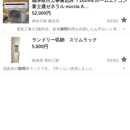
標準取付工事費込み ！2024年ルームエアコン
富士通ゼネラル nocria A…
52,000円
神奈川県 横浜市
8月8日
。 電気工事士2種所持、基本
隙間
時間を利用したお手伝いと考え
ており、材…
神奈川
横浜市
季節、空調家電
100V
ランドリー収納 スリムラック
5,600円
島根県 東松江駅
8月8日
洗面所の
隙間
用ラックです。 2年くらい使用しました…
島根
松江市
東松江駅
収納家具
ランドリー