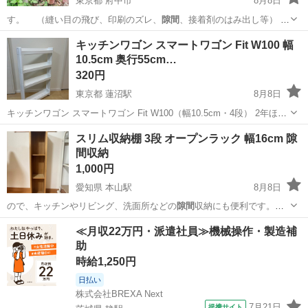
東京都 府中市
8月8日
す。 （縫い目の飛び、印刷のズレ、
隙間
、接着剤のはみ出し等） ・
０円の無料…
東京
府中市
家庭用品
琵琶
キッチンワゴン スマートワゴン Fit W100 幅
10.5cm 奥行55cm…
320円
東京都 蓮沼駅
8月8日
キッチンワゴン スマートワゴン Fit W100（幅10.5cm・4段） 2年ほど
キッチンで日常使用していました。 通常使用に伴う細かな使用感はあ
東京
大田区
蓮沼駅
収納家具
ワゴン
スリム収納棚 3段 オープンラック 幅16cm 隙
りますが、目立った傷や汚れはなく、全体的にきれいな状態です。キ
間収納
ャスターも問...
1,000円
愛知県 本山駅
8月8日
ので、キッチンやリビング、洗面所などの
隙間
収納にも便利です。
【サイズ】 …
愛知
名古屋市
本山駅
収納家具
隙間
≪月収22万円・派遣社員≫機械操作・製造補
助
時給1,250円
日払い
株式会社BREXA Next
7月21日
提携サイト