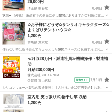
26,000円
埼玉県 熊谷駅
8月8日
状態■ 《外観》 液晶右下の側面に少し
隙間
がありますがご利用に支障
はございません…
埼玉
熊谷市
熊谷駅
ノートパソコン
SSD
✩お子様にどうぞ✩サンリオキャラクターズ✩
よくばりテントハウス✩
1,200円
群馬県 東京駅
8月8日
使わない時は折り畳んでちょっとした
隙間
スペースに収納すればお部
屋もスッキリ片…
群馬
太田市
東京駅
その他
テント
≪月収28万円・派遣社員≫機械操作・製造補
助
月給230,000円
株式会社BREXA Next
7月21日
提携サイト
佐賀県 東山代駅
シリコンウェーハ製品の製造業務！【入社祝い金10万円支給】お友達
やカップルとの応募OK◎年間休日129日＆休出なしでプライベート充
佐賀
伊万里市
東山代駅
その他
室内用 突っ張り式 物干し竿 収納
実♪業務はクリーンルームで快適作業◎自社正社員登用制度あり★1食
1,200円
300円～の格安食堂あり！《佐...