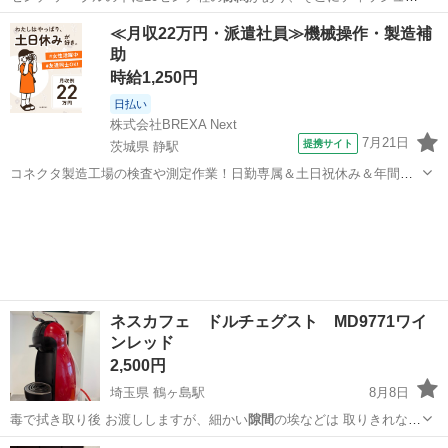
ど置くことが…
大阪
吹田市
テーブル
≪月収22万円・派遣社員≫機械操作・製造補
助
時給1,250円
日払い
株式会社BREXA Next
7月21日
提携サイト
茨城県 静駅
コネクタ製造工場の検査や測定作業！日勤専属＆土日祝休み＆年間休
日128日★クリーンルーム内作業★マイカー通勤OK＆無料駐車場あり
茨城
常陸大宮市
静駅
その他
★就業先食堂利用可！日払い制度あり！《茨城県常陸大宮市》 人気の
工場のお仕事 ◇コネクタ製造工...
ネスカフェ ドルチェグスト MD9771ワイ
ンレッド
2,500円
埼玉県 鶴ヶ島駅
8月8日
毒で拭き取り後 お渡ししますが、細かい
隙間
の埃などは 取りきれない
可能性がありま…
埼玉
川越市
鶴ヶ島駅
キッチン家電
ドルチェグスト