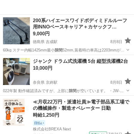
200系ハイエースワイドボディミドルルーフ
用INNOベースキャリア＋カヤックフ…
9,000円
徳島県 吉成駅
8月8日
60kg ステー内幅1425mm最小
隙間
52mm,装着時の車高は2203mmが…
徳島
徳島市
吉成駅
キャリア、ラック
カヤック
ジャンク ドラム式洗濯機 5台 縦型洗濯機2台
10,000円
奈良県 京終駅
8月8日
022年製 動作確認済みですが、上部に
隙間
が空いています。 ・JW-
XP2C55…
奈良
奈良市
京終駅
デスクトップパソコン
≪月収22万円・派遣社員≫電子部品系工場で
の機械操作・製造オペレーター 日勤
時給1,250円
日払い
株式会社BREXA Next