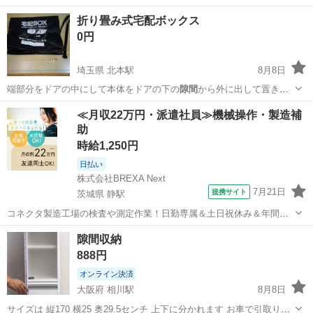
折り畳み式宅配ボックス
0円
埼玉県 北本駅
8月8日
端部分をドアの中にして本体をドアの下の
隙間
から外に出して置きま
す。ファスナーが付…
埼玉
北本市
北本駅
その他
宅配ボックス
≪月収22万円・派遣社員≫機械操作・製造補
助
時給1,250円
日払い
株式会社BREXA Next
7月21日
提携サイト
茨城県 静駅
コネクタ製造工場の検査や測定作業！日勤専属＆土日祝休み＆年間休
日128日★クリーンルーム内作業★マイカー通勤OK＆無料駐車場あり
茨城
常陸大宮市
静駅
その他
隙間収納
★就業先食堂利用可！日払い制度あり！《茨城県常陸大宮市》 人気の
888円
工場のお仕事 ◇コネクタ製造工...
オンライン決済
大阪府 相川駅
8月8日
サイズは 縦170 横25 奥29.5センチ 上下に分かれます お車で引取り可