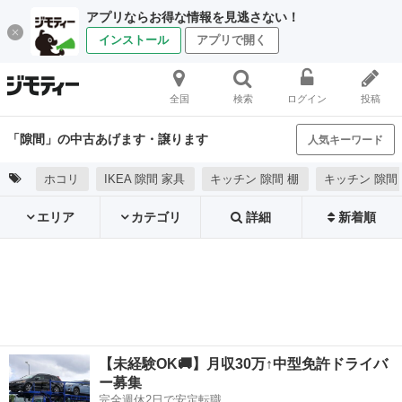
アプリならお得な情報を見逃さない！
インストール
アプリで開く
全国
検索
ログイン
投稿
「隙間」の中古あげます・譲ります
人気キーワード
ホコリ
IKEA 隙間 家具
キッチン 隙間 棚
キッチン 隙間
エリア
カテゴリ
詳細
新着順
【未経験OK🚚】月収30万↑中型免許ドライバ
ー募集
完全週休2日で安定転職