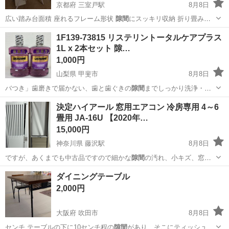
京都府 三室戸駅
8月8日
広い踏み台面積 座れるフレーム形状
隙間
にスッキリ収納 折り畳みス
テップの…
京都
宇治市
三室戸駅
その他
ステップ
1F139-73815 リステリントータルケアプラス
1L x 2本セット 隙…
1,000円
山梨県 甲斐市
8月8日
バつき」歯磨きで届かない、歯と歯ぐきの
隙間
までしっかり洗浄・殺
菌。いつものオーラ…
山梨
甲斐市
その他
決定ハイアール 窓用エアコン 冷房専用 4～6
畳用 JA-16U 【2020年…
15,000円
神奈川県 藤沢駅
8月8日
ですが、あくまでも中古品ですので細かな
隙間
の汚れ、小キズ、窓枠
に砂汚れ、テープ跡…
神奈川
藤沢市
藤沢駅
季節、空調家電
冷房
ダイニングテーブル
2,000円
大阪府 吹田市
8月8日
センチ テーブルの下に10センチ程の
隙間
があり、そこにティッシュな