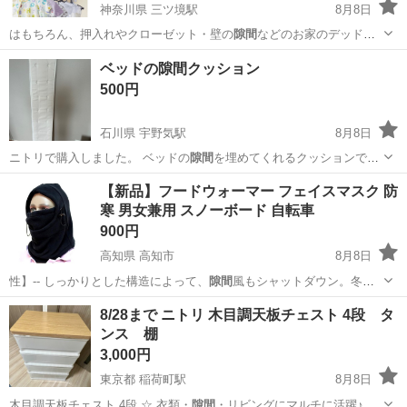
神奈川県 三ツ境駅
8月8日
はもちろん、押入れやクローゼット・壁の
隙間
などのお家のデッドス
ペースを有効活用で…
神奈川
横浜市
三ツ境駅
洗濯用品
物干し
ベッドの隙間クッション
500円
石川県 宇野気駅
8月8日
ニトリで購入しました。 ベッドの
隙間
を埋めてくれるクッションで
す！ 毛玉や…
石川
かほく市
宇野気駅
ベッド
【新品】フードウォーマー フェイスマスク 防
寒 男女兼用 スノーボード 自転車
900円
高知県 高知市
8月8日
性】-- しっかりとした構造によって、
隙間
風もシャットダウン。冬に
自転車やバイク…
高知
高知市
スノーボード
フードウォーマー
8/28まで ニトリ 木目調天板チェスト 4段 タ
ンス 棚
3,000円
東京都 稲荷町駅
8月8日
木目調天板チェスト 4段 ☆ 衣類・
隙間
・リビングにマルチに活躍♪ ☆