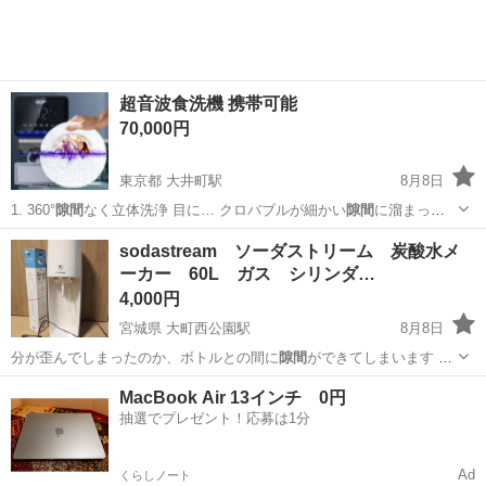
超音波食洗機 携帯可能
70,000円
東京都 大井町駅
8月8日
1. 360°
隙間
なく立体洗浄 目に… クロバブルが細かい
隙間
に溜まった
汚れまで…
東京
品川区
大井町駅
キッチン家電
Pro
sodastream ソーダストリーム 炭酸水メ
ーカー 60L ガス シリンダ…
4,000円
宮城県 大町西公園駅
8月8日
分が歪んでしまったのか、ボトルとの間に
隙間
ができてしまいます 炭
酸水はできるので…
宮城
仙台市
大町西公園駅
キッチン家電
MacBook Air 13インチ 0円
抽選でプレゼント！応募は1分
Ad
くらしノート