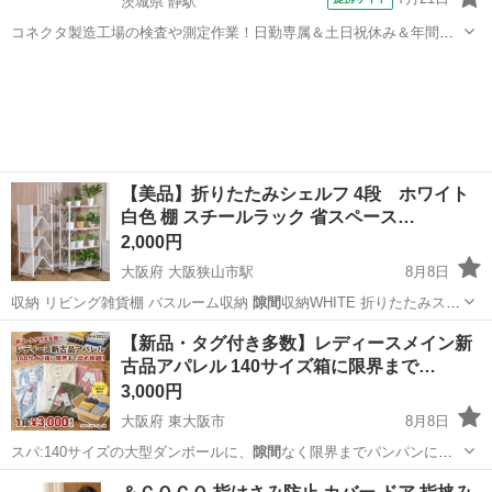
茨城県 静駅
コネクタ製造工場の検査や測定作業！日勤専属＆土日祝休み＆年間休
日128日★クリーンルーム内作業★マイカー通勤OK＆無料駐車場あり
茨城
常陸大宮市
静駅
その他
★就業先食堂利用可！日払い制度あり！《茨城県常陸大宮市》 人気の
工場のお仕事 ◇コネクタ製造工...
【美品】折りたたみシェルフ 4段 ホワイト
白色 棚 スチールラック 省スペース…
2,000円
大阪府 大阪狭山市駅
8月8日
収納 リビング雑貨棚 バスルーム収納
隙間
収納WHITE 折りたたみスチ
ールラッ…
大阪
大阪狭山市
大阪狭山市駅
収納家具
【新品・タグ付き多数】レディースメイン新
古品アパレル 140サイズ箱に限界まで…
3,000円
大阪府 東大阪市
8月8日
スパ:140サイズの大型ダンボールに、
隙間
なく限界までパンパンに詰
めて発送します…
大阪
東大阪市
その他
新古品