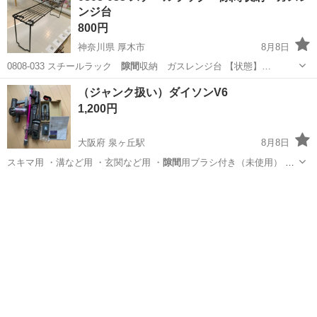
ンジ台
800円
神奈川県 厚木市
8月8日
0808-033 スチールラック
隙間
収納 ガスレンジ台 【状態】…
神奈川
厚木市
収納家具
ガスレンジ
（ジャンク扱い）ダイソンV6
1,200円
大阪府 泉ヶ丘駅
8月8日
スキマ用 ・溝など用 ・玄関など用 ・
隙間
用ブラシ付き（未使用） ・
接続用パーツ…
大阪
堺市
泉ヶ丘駅
生活家電