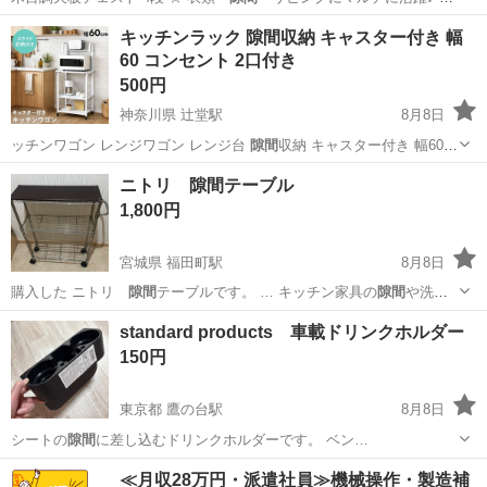
光に…
東京
台東区
稲荷町駅
収納家具
キッチンラック 隙間収納 キャスター付き 幅
60 コンセント 2口付き
500円
神奈川県 辻堂駅
8月8日
ッチンワゴン レンジワゴン レンジ台
隙間
収納 キャスター付き 幅60
コンセン…
神奈川
藤沢市
辻堂駅
収納家具
ニトリ 隙間テーブル
1,800円
宮城県 福田町駅
8月8日
購入した ニトリ
隙間
テーブルです。 … キッチン家具の
隙間
や洗濯
機横やベット…
宮城
仙台市
福田町駅
テーブル
standard products 車載ドリンクホルダー
150円
東京都 鷹の台駅
8月8日
シートの
隙間
に差し込むドリンクホルダーです。 ベン…
東京
国分寺市
鷹の台駅
アクセサリー
≪月収28万円・派遣社員≫機械操作・製造補