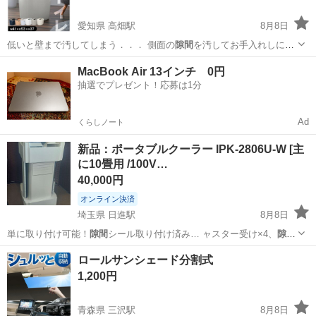
愛知県 高畑駅
8月8日
低いと壁まで汚してしまう．．． 側面の
隙間
を汚してお手入れしにく
い．．． ↓ …
愛知
名古屋市
高畑駅
その他
キャットトイレ
MacBook Air 13インチ 0円
抽選でプレゼント！応募は1分
Ad
くらしノート
新品：ポータブルクーラー IPK-2806U-W [主
に10畳用 /100V…
40,000円
オンライン決済
埼玉県 日進駅
8月8日
単に取り付け可能！
隙間
シール取り付け済み… ャスター受け×4、
隙間
用アタッチメント×…
埼玉
さいたま市
日進駅
季節、空調家電
冷風
ロールサンシェード分割式
1,200円
青森県 三沢駅
8月8日