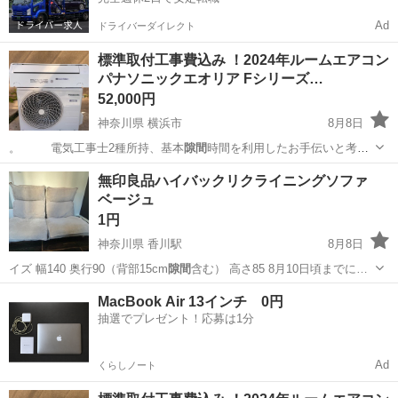
Ad
ドライバーダイレクト
標準取付工事費込み ！2024年ルームエアコン
パナソニックエオリア Fシリーズ…
52,000円
神奈川県 横浜市
8月8日
。 電気工事士2種所持、基本
隙間
時間を利用したお手伝いと考え
ており、材…
神奈川
横浜市
季節、空調家電
100V
無印良品ハイバックリクライニングソファ
ベージュ
1円
神奈川県 香川駅
8月8日
イズ 幅140 奥行90（背部15cm
隙間
含む） 高さ85 8月10日頃までに…
神奈川
茅ヶ崎市
香川駅
ソファ
無印良品
MacBook Air 13インチ 0円
抽選でプレゼント！応募は1分
Ad
くらしノート