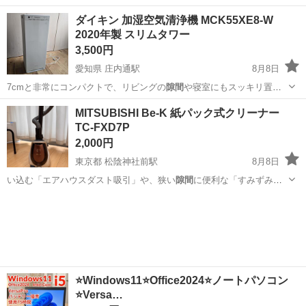
東京
練馬区
練馬春日町駅
掃除用具
ツール
ダイキン 加湿空気清浄機 MCK55XE8-W
2020年製 スリムタワー
3,500円
愛知県 庄内通駅
8月8日
7cmと非常にコンパクトで、リビングの
隙間
や寝室にもスッキリ置け
ます。 ・ストリ…
愛知
名古屋市
庄内通駅
季節、空調家電
MCK
MITSUBISHI Be-K 紙パック式クリーナー
TC-FXD7P
2,000円
東京都 松陰神社前駅
8月8日
い込む「エアハウスダスト吸引」や、狭い
隙間
に便利な「すみずみブ
ラシ」を備えたハイ…
東京
世田谷区
松陰神社前駅
生活家電
⭐️Windows11⭐️Office2024⭐️ノートパソコン
⭐️Versa…