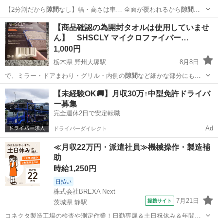
【2分割だから
隙間
なし】幅・高さは車… 全面が覆われるから
隙間
な
し。 【ご注意… m~数十cmほどの
隙間
が生じる場合がござ…
青森
三沢市
三沢駅
内装、インテリア
【商品確認の為開封タオルは使用していませ
ん】 SHSCLY マイクロファイバー…
1,000円
栃木県 野州大塚駅
8月8日
で、ミラー・ドアまわり・グリル・内側の
隙間
など細かな部分にも対
応。大判タオルでは…
栃木
栃木市
野州大塚駅
その他
【未経験OK🚚】月収30万↑中型免許ドライバ
ー募集
完全週休2日で安定転職
Ad
ドライバーダイレクト
≪月収22万円・派遣社員≫機械操作・製造補
助
時給1,250円
日払い
株式会社BREXA Next
7月21日
提携サイト
茨城県 静駅
コネクタ製造工場の検査や測定作業！日勤専属＆土日祝休み＆年間休