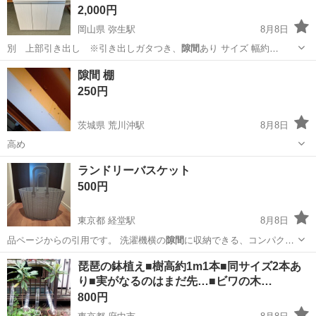
2,000円
岡山県 弥生駅
8月8日
別 上部引き出し ※引き出しガタつき、
隙間
あり サイズ 幅約
705mm 奥行…
岡山
倉敷市
弥生駅
インテリア雑貨/小物
隙間 棚
キッチンカウンター
250円
茨城県 荒川沖駅
8月8日
高め
茨城
稲敷郡
荒川沖駅
ミラー/鏡
ランドリーバスケット
500円
東京都 経堂駅
8月8日
品ページからの引用です。 洗濯機横の
隙間
に収納できる、コンパクト
なランドリーバ…
東京
世田谷区
経堂駅
洗濯用品
琵琶の鉢植え■樹高約1m1本■同サイズ2本あ
り■実がなるのはまだ先…■ビワの木…
800円