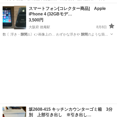
日128日★クリーンルーム内作業★マイカー通勤OK＆無料駐車場あり
茨城
常陸大宮市
静駅
その他
スマートフォン[コレクター商品] Apple
★就業先食堂利用可！日払い制度あり！《茨城県常陸大宮市》 人気の
iPhone 4 (32GBモデ…
工場のお仕事 ◇コネクタ製造工...
3,500円
大阪府 徳庵駅
8月8日
数 〘浮き・
隙間
⚠️〙👉️画像上の… わずかな浮きや
隙間
のような箇所
が確認…
大阪
東大阪市
徳庵駅
その他
Apple
坂2608-415 キッチンカウンターゴミ箱 3分
別 上部引き出し ※引き出し…