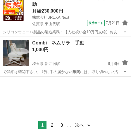
助
月給230,000円
株式会社BREXA Next
7月21日
提携サイト
佐賀県 東山代駅
シリコンウェーハ製品の製造業務！【入社祝い金10万円支給】お友達
やカップルとの応募OK◎年間休日129日＆休出なしでプライベート充
佐賀
伊万里市
東山代駅
その他
Combi ネムリラ 手動
実♪業務はクリーンルームで快適作業◎自社正社員登用制度あり★1食
1,000円
300円～の格安食堂あり！《佐...
埼玉県 新井宿駅
8月8日
で詳細は確認下さい。 特に手の届かない
隙間
には、取り切れない汚れ
はあります。また…
埼玉
川口市
新井宿駅
ベビー用品
1
2
3
...
次へ