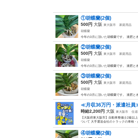
①胡蝶蘭(2個)
500円
大阪
東大阪市
家庭用品
胡蝶蘭
今年の3月に頂いた胡蝶蘭です。 液肥と水
②胡蝶蘭(2個)
500円
大阪
東大阪市
家庭用品
胡蝶蘭
今年の3月に頂いた胡蝶蘭です。 液肥と水
③胡蝶蘭(2個)
500円
大阪
東大阪市
家庭用品
胡蝶蘭
今年の3月に頂いた胡蝶蘭です。 液肥と水
≪月収36万円・派遣社員
時給2,200円
大阪
東大阪市
住道
【大阪府東大阪市】自動車整備士2級以上及
ついて 大手運送会社のトラックの車検・
④胡蝶蘭(2個)