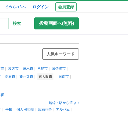
ログイン
会員登録
初めての方へ
投稿画面へ(無料)
検索
人気キーワード
口市
枚方市
茨木市
八尾市
泉佐野市
市
高石市
藤井寺市
東大阪市
泉南市
園駅
路線・駅から選ぶ
ィ
手帳
個人用印鑑
冠婚葬祭
アルバム