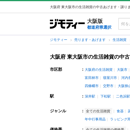
大阪府 東大阪市の生活雑貨の中古あげます・譲り
大阪版
都道府県選択
ジモティー
売ります・あげます
生活雑貨
大阪府 東大阪市の生活雑貨の中
市区郡
：
大阪府の生活雑貨
大阪市
富田林市
寝屋川市
河内
四條畷市
交野市
大阪狭
駅
：
深井駅
下松駅
二色浜駅
ジャンル
：
全ての生活雑貨
食器
年中行事用品
ラッピング
価格帯
：
全ての生活雑貨の価格帯