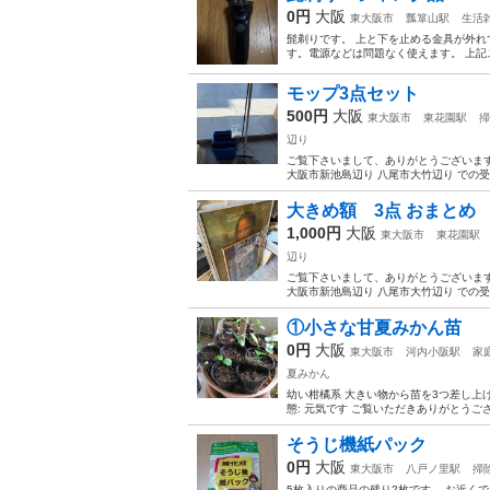
0円
大阪
東大阪市
瓢箪山駅
生活
髭剃りです。 上と下を止める金具が外れ
す。電源などは問題なく使えます。 上
モップ3点セット
500円
大阪
東大阪市
東花園駅
掃
辺り
ご覧下さいまして、ありがとうございます
大阪市新池島辺り 八尾市大竹辺り での受
大きめ額 3点 おまとめ
1,000円
大阪
東大阪市
東花園駅
辺り
ご覧下さいまして、ありがとうございます
大阪市新池島辺り 八尾市大竹辺り での受
①小さな甘夏みかん苗
0円
大阪
東大阪市
河内小阪駅
家
夏みかん
幼い柑橘系 大きい物から苗を3つ差し上げます 
態: 元気です ご覧いただきありがとうご
そうじ機紙パック
0円
大阪
東大阪市
八戸ノ里駅
掃
5枚入りの商品の残り2枚です。 お近く