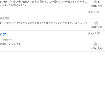
 ほつれやゴム伸び縁の破れありますが 毛布としての暖かさは十分ありますので 冬の
1
によろしくお願いします。
お気に入り
作成8月5日
家庭用品
まで、できるだけ早くとりにきてくれる方を優先させていただきます。 よろしくお
お気に入り
作成8月5日
ィア
掃除用具
ーで取得したものです
2
お気に入り