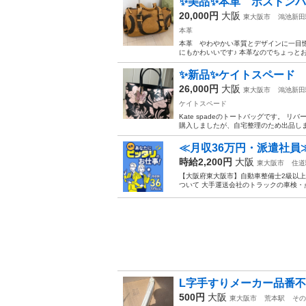
✨美品✨本革 ボストンバ
20,000円
大阪
東大阪市
鴻池新田
本革
本革 やわやかい革質とデザインに一目惚
にもかわいいです♪ 本革なのでちょっとお
✨新品✨ケイトスペード
26,000円
大阪
東大阪市
鴻池新田
ケイトスペード
Kate spadeのトートバッグです。 
購入しましたが、自宅整理のため出品します
≪月収36万円・派遣社員
時給2,200円
大阪
東大阪市
住道
【大阪府東大阪市】自動車整備士2級以上及
ついて 大手運送会社のトラックの車検・
L字手すりメーカー品番
500円
大阪
東大阪市
荒本駅
その