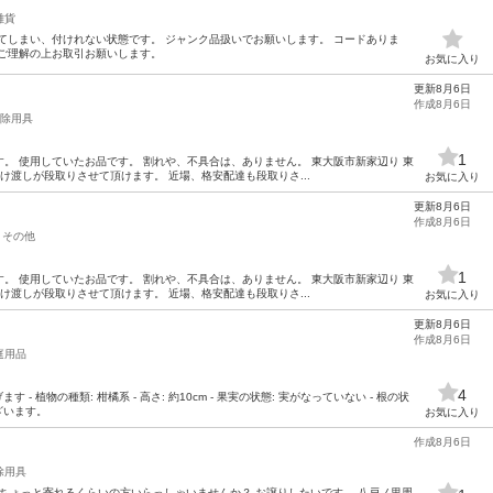
雑貨
てしまい、付けれない状態です。 ジャンク品扱いでお願いします。 コードありま
記ご理解の上お取引お願いします。
お気に入り
更新8月6日
作成8月6日
除用具
1
。 使用していたお品です。 割れや、不具合は、ありません。 東大阪市新家辺り 東
け渡しが段取りさせて頂けます。 近場、格安配達も段取りさ...
お気に入り
更新8月6日
作成8月6日
その他
1
。 使用していたお品です。 割れや、不具合は、ありません。 東大阪市新家辺り 東
け渡しが段取りさせて頂けます。 近場、格安配達も段取りさ...
お気に入り
更新8月6日
作成8月6日
庭用品
4
- 植物の種類: 柑橘系 - 高さ: 約10cm - 果実の状態: 実がなっていない - 根の状
ざいます。
お気に入り
作成8月6日
除用具
でちょっと寄れるくらいの方いらっしゃいませんか？ お譲りしたいです。 八戸ノ里周