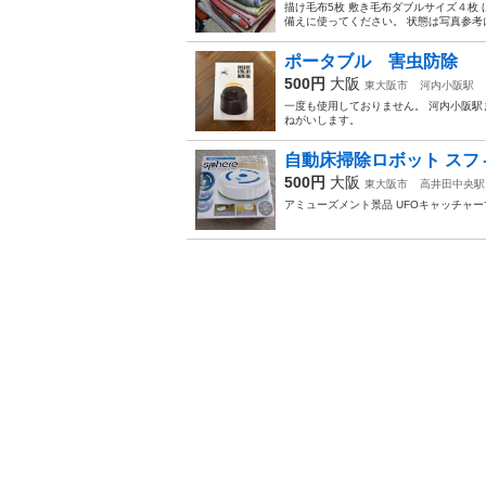
描け毛布5枚 敷き毛布ダブルサイズ４枚
備えに使ってください。 状態は写真参考
ポータブル 害虫防除
500円
大阪
東大阪市
河内小阪駅
一度も使用しておりません。 河内小阪駅
ねがいします。
自動床掃除ロボット スフ
500円
大阪
東大阪市
高井田中央駅
アミューズメント景品 UFOキャッチャ