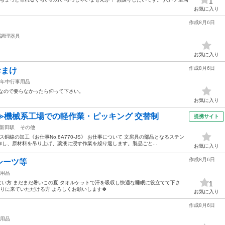
1
お気に入り
作成8月6日
調理器具
お気に入り
作成8月6日
おまけ
年中行事用品
度なので要らなかったら仰って下さい。
お気に入り
≫機械系工場での軽作業・ピッキング 交替制
提携サイト
新田駅
その他
銅線の加工《お仕事No.8A770-JS》 お仕事について 文房具の部品となるステン
し、原材料を吊り上げ、薬液に浸す作業を繰り返します。製品ごと...
お気に入り
作成8月6日
シーツ等
用品
ない方 まだまだ暑いこの夏 タオルケットで汗を吸収し快適な睡眠に役立てて下さ
1
りに来ていただける方 よろしくお願いします🍀
お気に入り
作成8月6日
用品