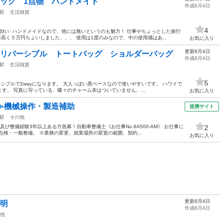
ック 1点物 ハンドメイド
作成8月4日
駅
生活雑貨
4
れ✨ ハンドメイドなので、他には無いというのも魅力！ 仕事やちょっとした旅行
高く５万円ちょいしました、、、 使用は1度のみなので、中の使用感はあ...
お気に入り
更新8月4日
 リバーシブル トートバッグ ショルダーバッグ
作成8月4日
駅
生活雑貨
5
リバーシブルで2wayになります。 大人っぽい黒ベースなので使いやすいです。 ハワイで
。 写真に写っている、蝶々のチャーム🦋はついていません。...
お気に入り
≫機械操作・製造補助
提携サイト
駅
その他
び整備経験3年以上ある方急募！自動車整備士《お仕事No.8A500-AM》 お仕事に
2
点検・一般整備。 ※業務の変更、就業場所の変更の範囲、契約...
お気に入り
更新8月4日
不明
作成8月4日
他