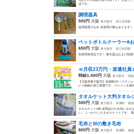
辺です。
調理器具
500円
大阪
東大阪市
若江岩田駅
使用頻度少なめ 未使用の物もあります！
ペットボトルクーラー➕
650円
大阪
東大阪市
若江岩田駅
未使用保管品です！ 製氷皿はおまけ程
≪月収23万円・派遣社員
時給1,400円
大阪
東大阪市
鴻池
【大阪府東大阪市】未経験OK！ステンレス
レス銅線の加工業務です。クレーンを操作
タオルケット大判タオル
500円
大阪
東大阪市
長瀬駅
家庭
タオルケット6枚 使用品のため気にされ
い。 しっかりしたタオルケットです。 取
毛布とWの敷き毛布
800円
大阪
東大阪市
長瀬駅
家庭