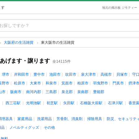
ます
地元の掲示板 ジモティー
大阪府の生活雑貨
東大阪市の生活雑貨
古あげます・譲ります
全14115件
堺市
岸和田市
豊中市
池田市
吹田市
泉大津市
高槻市
貝塚市
守
長野市
松原市
大東市
和泉市
箕面市
柏原市
羽曳野市
門真市
摂津
山市
阪南市
南河内郡
三島郡
泉北郡
泉南郡
豊能郡
西三荘駅
光明池駅
初芝駅
矢田駅
石橋阪大前駅
石津川駅
香里
調理器具
家庭用品
洗濯用品
芳香剤、消臭剤
掃除用具
防災、セキュリテ
用品
ノベルティグッズ
その他
無料