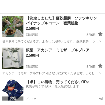
【決定しました】蘇鉄麒麟 ソテツキリン
パイナップルコーン 観葉植物
2,500円
彩都西駅
8月6日
引き取りに来てくださる方。よろしくお願いします。 蘇鉄麒麟 ソテ
ツキリン パイナップルコーン 子株もボコボコ出てきてます。 詳
大阪
茨木市
彩都西駅
家庭用品
銀葉 アカシア ミモザ プルプレア
しい育て方はご自身でお調べ下さい。
2,500円
彩都西駅
8月6日
アカシア ミモザ プルプレア 引き取りに来てくださる方、よろしく
お願いします。 鉢底からの高さ約140cm。素人採寸です。 春先に枝
大阪
茨木市
彩都西駅
家庭用品
【求】古い着物、売ってください👘✨
の先の葉が紫色になる種類の銀葉アカシアです。 地植えすると大きく
状態が悪くてもOK！最大限買取します
育つと思います。 ...
Ad
プリフラ