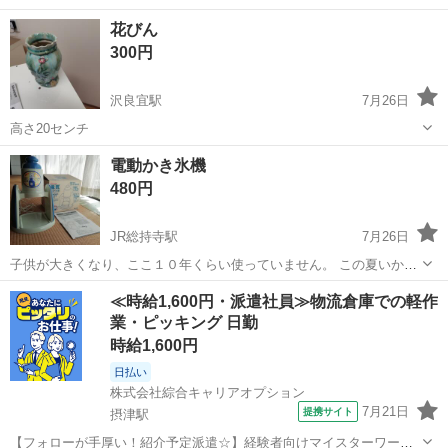
コンロ ガスコンロ 22年製 全体的に美品で、臭いや油汚れなどなくグ
大阪
茨木市
茨木市駅
調理器具
花びん
リル未使用品
300円
沢良宜駅
7月26日
高さ20センチ
大阪
茨木市
沢良宜駅
食器
電動かき氷機
480円
JR総持寺駅
7月26日
子供が大きくなり、ここ１０年くらい使っていません。 この夏いかが
ですか？ ノークレームノーリターンでお願いします。
大阪
茨木市
JR総持寺駅
調理器具
かき氷
≪時給1,600円・派遣社員≫物流倉庫での軽作
業・ピッキング 日勤
時給1,600円
日払い
株式会社綜合キャリアオプション
7月21日
提携サイト
摂津駅
【フォローが手厚い！紹介予定派遣☆】経験者向けマイスターワー