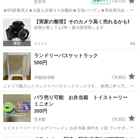
7月23日
提携サイト
茨木市
★8/5新着求人★大阪も京都３０分圏内★立地バツグン★昇給賞与あり
☆FMC正社員５名急募★ 国内自動車メーカーの部品の製造OP業務 自
大阪
茨木市
その他
【実家の整理】そのカメラ高く売れるかも❗️
動車車体ではありませんので、力作業は殆どありません。 各ポジショ
状態が悪くてもOK！最大限買取します
ン各工程にて、検査、組立...
Ad
プリフラ
ランドリーバスケットラック
500円
JR総持寺駅
7月30日
ニトリで購入したランドリーバスケットラックです。 使用に伴う汚れ
や傷があります。 カゴは付属しません。 ニトリの幅29.7×奥行41.5×高
大阪
茨木市
JR総持寺駅
洗濯用品
バラ売り可能 お弁当箱 トイストーリー
さ25.3cmのカゴがぴったり入ると思います。(ご購入前にご自身でご確
ミニオン
ランドリーバスケットラック
認ください...
300円
茨木駅
7月30日
トイストーリー リトルグリーンメン お弁当箱 袋付き ２段 ランチボッ
クス バラ売り可能 ミニオン どちらもお弁当箱の蓋部分の絵柄が薄く
大阪
茨木市
茨木駅
食器
トイストーリー