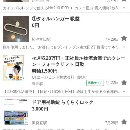
カインズのレンジで使えるHAJIKUDRY＋ カレー皿白 購入価格1枚880
円 商品の詳細 商品コード 4549509671619 本体サイズ-幅（cm） 26 本
大阪
茨木市
摂津富田駅
食器
レンジ
①タオルハンガー 吸盤
体サイズ-奥行（cm） 17 本体サイズ-高さ（cm） ...
0円
摂津富田駅
7月29日
数年使用しました。 お渡しはセブンイレブン東太田2丁目店です🍀*゜
キッチン 台所 タオル 吸盤 ハンガー
大阪
茨木市
摂津富田駅
家庭用品
タオル
≪月収28万円・正社員≫物流倉庫でのクレー
ン・フォークリフト 日勤
時給1,500円
UTエージェント株式会社（関東）
7月22日
提携サイト
豊川駅
【20~30代活躍中】【日勤×月収28万円可】経験を生かせる☆倉庫内で
のフォークリフト作業☆マイカー通勤OK♪《Jacz1C》 詳細情報 ＼倉
大阪
茨木市
豊川駅
その他
ドア用補助錠 らくらくロック
庫内でフォークリフトを運転して入出庫作業／ ＜具体的には…＞ ◆倉
3,000円
庫内でのフォ...
沢良宜駅
7月28日