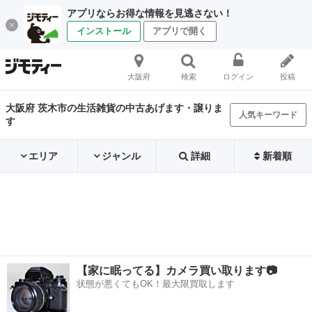
アプリならお得な情報を見逃さない！
インストール
アプリで開く
大阪府
検索
ログイン
投稿
大阪府 茨木市の生活雑貨の中古あげます・譲りま
人気キーワード
す
エリア
ジャンル
詳細
新着順
【家に眠ってる】カメラ買い取ります📷
状態が悪くてもOK！最大限買取します