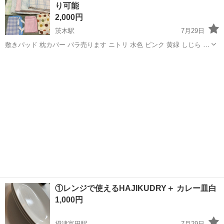
り可能
くお願い致します ノーク...
2,000円
茨木駅
7月29日
敷きパッド 枕カバー バラ売ります ニトリ 水色 ピンク 黄緑 しじら 枕
カバーの水玉のだけ売り切れました。 全て同じサイズの夏用敷きパッ
大阪
茨木市
茨木駅
家庭用品
パッド
ドになります。 敷きパッド5枚と枕カバー3枚のまとめ売りです。 バラ
売り可能なの...
①レンジで使えるHAJIKUDRY＋ カレー皿白
1,000円
摂津富田駅
7月29日