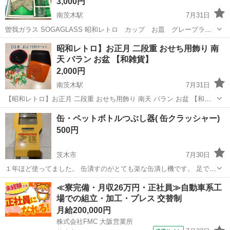
3,000円
南茨木駅
7月31日
曽我ガラス SOGAGLASS 昭和レトロ カップ お皿 グレープライ
ン 全10点セット 写真撮影をするために取り出しましたが新品未使用
大阪
茨木市
南茨木駅
食器
レトロ
昭和レトロ】お正月 二段重 おせち用飾り 南
です。 何十年も昔のものなので長期自宅保管であることをご理解の
天 バラン お盆 【和雑貨】
上、ご購入お願い致します...
2,000円
南茨木駅
7月31日
【昭和レトロ】お正月 二段重 おせち用飾り 南天 バラン お盆 【和雑
貨】 祖母が結婚当初から使い始めた お正月の2段重です。 今から60年
大阪
茨木市
南茨木駅
年中行事用品
おせち
缶・ペットボトルつぶし器( 缶クラッシャー)
以上前のものです。 おせち飾りも古くバランは新品のものだけおつけ
500円
致します。 お...
茨木市
7月30日
１年ほど使ってました。 缶潰すのがとても楽な缶潰し機です。 足で踏
むだけで潰れます。 裏のプラスチックだけがちょっと割れてしまって
大阪
茨木市
その他
≪寮完備・月収26万円・正社員≫自動車系工
ます。 でも使えます♪♪ 取り引き場所は茨木市平田町の西松屋でお願い
場での組立・加工・プレス 交替制
します。...
月給200,000円
株式会社FMC 大阪営業所