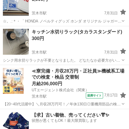
茨木市駅
7月31日
☆。.:＊・゜ HONDA ノベルティグッズ ホンダ オリジナル ジャガード
スリムバスタオル 綿100％ 新品未使用 2枚 バスタオル 綿100％ 日本製
大阪
茨木市
茨木市駅
ノベルティグッズ
キッチン水切りラック(タカラスタンダード)
1枚 開封済 未使用 3枚とも 新品未使用ですが 自宅保...
300円
茨木市駅
7月31日
シンク用水切りラックが不要となりました。 どなたなか必要方がいら
っしゃいましたら お取引できると嬉しいです。 タカラスタンダードの
大阪
茨木市
茨木市駅
家庭用品
タカラスタンダード
≪寮完備・月収28万円・正社員≫機械系工場
ものになります。 使用は2度ほどです。 宜しくお願いいたします。
での検査・検品 交替制
月給206,000円
UTエージェント株式会社（関東）
7月17日
提携サイト
茨木市駅
【20~40代活躍中】＼月収28万円可！／年休130日◎重機用部品の検
品・箱詰め！車通勤OK★無料駐車場あり《JOCW1C》 詳細情報 ＼ブ
大阪
茨木市
茨木市駅
その他
【求】古い着物、売ってください👘✨
ルドーザーや油圧ショベル等建設機械部品の製造をしています／ シン
状態が悪くてもOK！最大限買取します
プル&繰り返し作...