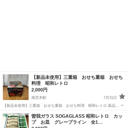
品未使用です。 大きさは約16cm×8.5cmです。 ※ペット、喫煙者なし
大阪
茨木市
南茨木駅
ノベルティグッズ
ケース
【新品未使用】三重箱 おせち重箱 おせち
料理 昭和レトロ
2,000円
南茨木駅
7月31日
【新品未使用】三重箱 おせち重箱 おせち料理 昭和レトロ 新品未
使用の三重箱です。 【サイズ】 縦20×横20㎝ ×3重 購入時の箱
大阪
茨木市
南茨木駅
食器
おせち料理
曽我ガラス SOGAGLASS 昭和レトロ カッ
にしまっており新品未使用ですが、写真撮影のために箱から出しまし
プ お皿 グレープライン 全1…
た。 何十年も昔の...