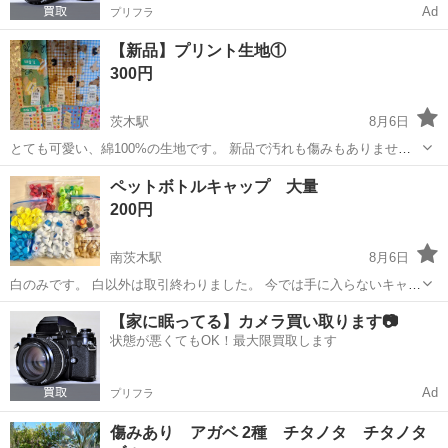
Ad
プリフラ
【新品】プリント生地①
300円
茨木駅
8月6日
とても可愛い、綿100%の生地です。 新品で汚れも傷みもありませ
ん。 使う予定がなくなったため、1つ300円でお譲りします。 サイ
大阪
茨木市
茨木駅
その他
ペットボトルキャップ 大量
ズ 108〜110cm ✕ 150cm まとめてご購入下さる場合は、お値段のご
200円
相談...
南茨木駅
8月6日
白のみです。 白以外は取引終わりました。 今では手に入らないキャッ
プもあるかと思います。 工作や遊び道具としても使ってもらえたらと
大阪
茨木市
南茨木駅
その他
ボトルキャップ
【家に眠ってる】カメラ買い取ります📷
思い出品しました。 洗っていますが、自宅管理のためご理解の上、ご
状態が悪くてもOK！最大限買取します
購入お願い致します。 ※...
Ad
プリフラ
傷みあり アガベ 2種 チタノタ チタノタ