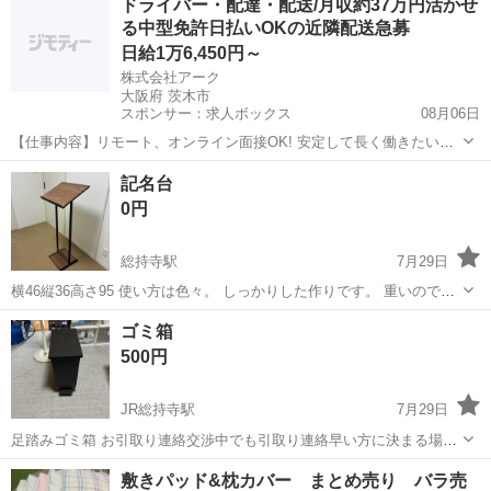
ドライバー・配達・配送/月収約37万円活かせ
なっています。 トイストーリー ２段になります。 お箸不要であれば
る中型免許日払いOKの近隣配送急募
50円お値引き致...
日給1万6,450円～
株式会社アーク
大阪府 茨木市
スポンサー：求人ボックス
08月06日
【仕事内容】リモート、オンライン面接OK! 安定して長く働きたい方
必見 ～配送ドライバー募集!～ <お仕事内容> 店舗やセンター、商店な
アルバイト・パート
記名台
どへの 集配業務をお願いします 配送するものは… チルド・冷凍食品
0円
がメインです バラ積みバラ降...
総持寺駅
7月29日
横46縦36高さ95 使い方は色々。 しっかりした作りです。 重いので車
で取りに来られる方。 阪急京都線、総持寺駅近くまで来れる方。
大阪
茨木市
総持寺駅
生活雑貨
ゴミ箱
500円
JR総持寺駅
7月29日
足踏みゴミ箱 お引取り連絡交渉中でも引取り連絡早い方に決まる場合
があります できるだけ清掃した状態でお渡しさせていただきますがあ
大阪
茨木市
JR総持寺駅
生活雑貨
足踏み
敷きパッド&枕カバー まとめ売り バラ売
くまでuesd品なのでそこをご理解いただける方のみ よろし