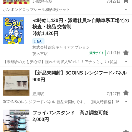
JR総持寺駅
7月27日
ボンボンドロップシール和柄3枚セット
大阪
茨木市
JR総持寺駅
その他
和柄
≪時給1,420円・派遣社員≫自動車系工場での
検査・検品 交替制
時給1,420円
日払い
株式会社綜合キャリアオプション
7月21日
提携サイト
茨木市駅
【未経験の方も安心◎】憧れの高収入Work！！アナタらしく♪髪型自
由☆ 自動車フレームの加工・バリ取り 【業務内容詳細】 自動車用の
大阪
茨木市
茨木市駅
その他
【新品未開封】3COINS レンジフードパネル
シートやドアのフレームを機械にセットしてプレスや溶接をする機械
900円
オペレーター、検査・バリ取...
豊川駅
7月27日
3COINSのレンジフードパネル 新品未開封です。 【購入時価格】1600
円(税込み) 【サイズ】高さ：50.5cm、幅：30cm、奥行き：4.5cm
大阪
茨木市
豊川駅
その他
フライパンスタンド 高さ調整可能
【傷などの状態】新品未使用 よろしくおねがいします。
2,000円