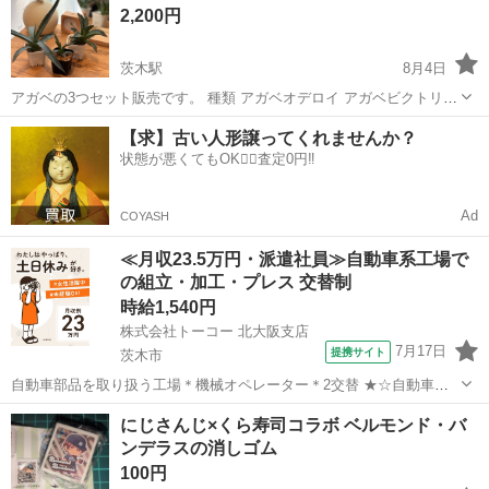
2,200円
類のアガベの写真を載せ...
茨木駅
8月4日
アガベの3つセット販売です。 種類 アガベオデロイ アガベビクトリア
レジーナコンパクト アガベアメリカーナ 状態などは写真にてご確認下
大阪
茨木市
茨木駅
その他
【求】古い人形譲ってくれませんか？
さい。 一部キズなどがある個体もございますがご了承下さい。 プレス
状態が悪くてもOK🙆‍♀️査定0円‼️
テラ90ごとの販売で...
Ad
COYASH
≪月収23.5万円・派遣社員≫自動車系工場で
の組立・加工・プレス 交替制
時給1,540円
株式会社トーコー 北大阪支店
7月17日
提携サイト
茨木市
自動車部品を取り扱う工場＊機械オペレーター＊2交替 ★☆自動車部
品を取り扱う工場での製造補助★☆ 【お仕事内容】 以下の①②より、
大阪
茨木市
その他
にじさんじ×くら寿司コラボ ベルモンド・バ
ご希望の作業をお選びいただけます。 ①機械オペレーター ・機械への
ンデラスの消しゴム
部品のセッティング（台へ...
100円