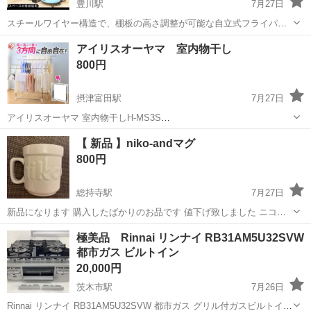
豊川駅
7月27日
スチールワイヤー構造で、棚板の高さ調整が可能な自立式フライパン
スタンドです。 - 素材: スチール - カラー: ブラック - 構造: 高さ調整可
大阪
茨木市
豊川駅
調理器具
アイリスオーヤマ 室内物干し
能 - 状態: 使用期間少なく綺麗です。 組み立て方を変えれば引き出し
800円
収...
摂津富田駅
7月27日
アイリスオーヤマ 室内物干しH-MS3S
https://item.rakuten.co.jp/rackworld/527352/?
大阪
茨木市
摂津富田駅
洗濯用品
【 新品 】niko-andマグ
scid=wi_ich_androidapp_item_share #Rakutenic...
800円
総持寺駅
7月27日
新品になります 購入したばかりのお品です 値下げ致しました ニコア
ンド niko_and マグカップ 9×9センチ おしゃれで可愛いマグカップで
大阪
茨木市
総持寺駅
食器
極美品 Rinnai リンナイ RB31AM5U32SVW
す
都市ガス ビルトイン
20,000円
茨木市駅
7月26日
Rinnai リンナイ RB31AM5U32SVW 都市ガス グリル付ガスビルトイン