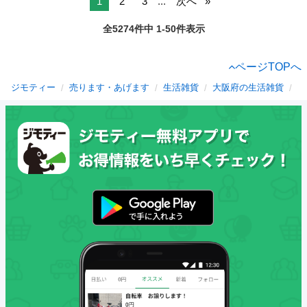
1
2
3
...
次へ
全5274件中 1-50件表示
ページTOPへ
ジモティー
売ります・あげます
生活雑貨
大阪府の生活雑貨
茨