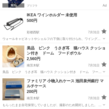
Ad
プリフラ
IKEA ワインホルダー 未使用
500円
彩都西駅
7月31日
ウォールキャビネットやシェルフの下側に取り付けられ、ワイングラ
ス6個を取り出しやすく収納できます。 簡単に棚に取り付けたり、取
大阪
茨木市
彩都西駅
その他
美品 ピンク うさぎ耳 猫ハウス クッショ
り外したりできます。 取り付け穴を開ける必要はありません。 ワイン
ン付き ドーム フードボウル
グラス3個、またはキッチンペーパ...
2,560円
南茨木駅
7月31日
美品 ピンク うさぎ耳 猫ハウス クッション付き ドーム フード
ボウル 楽天で購入しましたが、猫が使ってくれなかったためクローゼ
大阪
茨木市
南茨木駅
その他
うさぎ
ファミリア 小物入れケース 池田泉州銀行 マ
ット内で保管しておりました。 使ってないので毛玉色褪せなどなく状
ルチケース
態は良いのですが、後ろ側に引...
200円
南茨木駅
7月31日
もらったまま自宅保管していましたが、撮影のため開封しました。 新