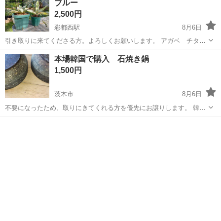
ブルー
2,500円
彩都西駅
8月6日
引き取りに来てくださる方。よろしくお願いします。 アガベ チタノ
タ アガベ チタノタブルー 大きな鉢のほうがチタノタ、小さな鉢のほ
大阪
茨木市
彩都西駅
家庭用品
本場韓国で購入 石焼き鍋
うがチタノタブルーです。 入手時の名称で、これ以上の事はわかりま
1,500円
せん。 長年放置気味な...
茨木市
8月6日
不要になったため、取りにきてくれる方を優先にお譲りします。 韓国
で、購入。 ヒビ割れあります、 直径18センチ 高さ約7センチ チゲ
大阪
茨木市
調理器具
鍋、ビビンバ、チーズカレーなど、 直火で、作れます。 長期間自宅保
管品...