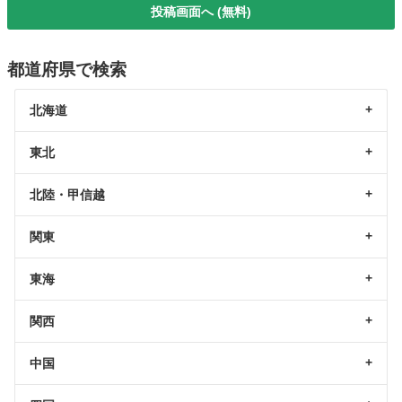
投稿画面へ (無料)
都道府県で検索
北海道
東北
北陸・甲信越
関東
東海
関西
中国