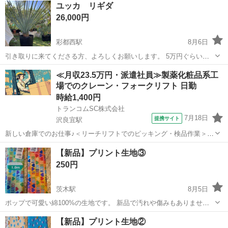
ユッカ リギダ
26,000円
彩都西駅
8月6日
引き取りに来てくださる方、よろしくお願いします。 5万円ぐらいで
購入しました。 大きく、置き場所がなくなってきた為出品していま
大阪
茨木市
彩都西駅
家庭用品
ユッカ
≪月収23.5万円・派遣社員≫製薬化粧品系工
す。 よろしくお願いします。
場でのクレーン・フォークリフト 日勤
時給1,400円
トランコムSC株式会社
7月18日
提携サイト
沢良宜駅
新しい倉庫でのお仕事♪＜リーチリフトでのピッキング・検品作業＞
お仕事内容 ★＋。お仕事内容。＋★ ￣￣￣￣￣￣￣￣￣￣￣￣￣￣
大阪
茨木市
沢良宜駅
その他
【新品】プリント生地③
リーチリフトを使って、日用品(オムツなどの衛生用品・洗剤等)飲料・
250円
お香の ピッキング作業...
茨木駅
8月5日
ポップで可愛い綿100%の生地です。 新品で汚れや傷みもありませ
ん。 使う予定がなくなったので、1つ200円でお譲りします。 サイ
大阪
茨木市
茨木駅
その他
新品
【新品】プリント生地②
ズ 幅110cm ✕ 長さ100cm まとめてご購入下さる場合は、お値段のご