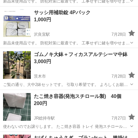
新品未使用品です。 防犯対策に最適です。 工事せずに鍵を増やせま
す。 取りに来れる方のみ、宜しくお願いします。
大阪
茨木市
沢良宜駅
防災、セキュリティ
ドア
サッシ用補助錠 4Pパック
1,000円
沢良宜駅
7月28日
新品未使用品です。 防犯対策に最適です。 工事せずに鍵を増やせま
す。 取りに来れる方のみ、宜しくお願いします。
大阪
茨木市
沢良宜駅
防災、セキュリティ
サッシ
ゴムノキ大鉢＋フィカスアルテシーマ中鉢
3,000円
茨木市
7月28日
ご覧の通り、大中2鉢セットです。 引取り希望です。 よろしくお願い
します。
大阪
茨木市
家庭用品
たこ焼き容器(発泡スチロール製) 40個
200円
JR総持寺駅
7月27日
使わないのでお譲りします。 たこ焼き容器 トレイ 発泡スチロール容
器
大阪
茨木市
JR総持寺駅
家庭用品
おぱんちゅうさぎ ブランケット 膝掛け