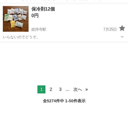
ク！ 倉庫内荷物の仕分け・ピッキング 【業務内容詳細】 一般貨物倉
大阪
茨木市
摂津駅
その他
保冷剤12個
庫内での仕分けピッキング業務です。 新しくできた綺麗な倉庫内で就
0円
業いただけます。 リフト以外に...
総持寺駅
7月25日
いらないのでどうぞ。
大阪
茨木市
総持寺駅
生活雑貨
保冷剤
1
2
3
...
次へ
全5274件中 1-50件表示