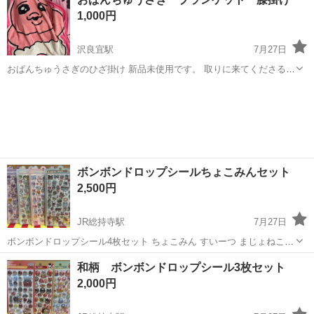
1,000円
沢良宜駅
7月27日
おぱんちゅうさぎのひざ掛け 新品未使用です。 取りに来てくださる方
のみよろしくお願いします。
大阪
茨木市
沢良宜駅
その他
うさぎ
ボンボンドロップシールちょこみんセット
2,500円
JR総持寺駅
7月27日
ボンボンドロップシール4枚セット ちょこみん すいーつ まじょねこ
うぃっしゅ
大阪
茨木市
JR総持寺駅
その他
セット
和柄 ボンボンドロップシール3枚セット
2,000円