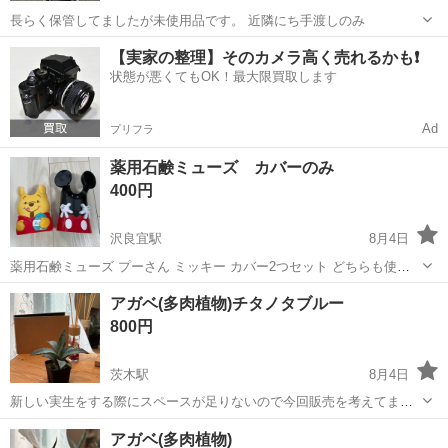
長らく保管してましたが未使用品です。 近隣にち手渡しのみ
大阪
茨木市
南茨木駅
その他
【実家の整理】そのカメラ高く売れるかも❗️
状態が悪くてもOK！最大限買取します
Ad
プリフラ
薬用石鹸ミューズ カバーのみ
400円
沢良宜駅
8月4日
薬用石鹸ミューズ プーさん ミッキー カバー2つセット どちらも使用
頻度少ないですが、初期傷と初期塗り失敗？有 ミッキーの写真部に初
大阪
茨木市
沢良宜駅
洗濯用品
石鹸
アガベ(多肉植物)チタノタブルー
期傷（引っ掻いたような）有 ミッキーは素材的に小傷がつきやすい印
800円
象 ...
茨木駅
8月4日
新しい実生をする際にスペースが足りないので今回販売を考えてま
す。 一部キズなどがある個体もございますがご了承下さい キズなどは
大阪
茨木市
茨木駅
その他
アガベ
アガベ(多肉植物)
写真にてご確認下さい。 プレステラ90ごとの販売です。 他にも違う種