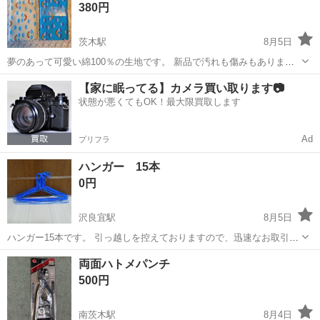
380円
相...
茨木駅
8月5日
夢のあって可愛い綿100％の生地です。 新品で汚れも傷みもありませ
んが、使う予定がなくなったので1つ300円でお譲りします。 サイズ
大阪
茨木市
茨木駅
その他
新品
【家に眠ってる】カメラ買い取ります📷
108〜110cm ✕ 150cm まとめてご購入下さる場合は、お値段のご相...
状態が悪くてもOK！最大限買取します
Ad
プリフラ
ハンガー 15本
0円
沢良宜駅
8月5日
ハンガー15本です。 引っ越しを控えておりますので、迅速なお取引を
していただける方を優先させて頂きます。 中古品ですので、キズや汚
大阪
茨木市
沢良宜駅
洗濯用品
両面ハトメパンチ
れにご理解頂ける方、ハンガーよろしくお願いいたします。
500円
南茨木駅
8月4日