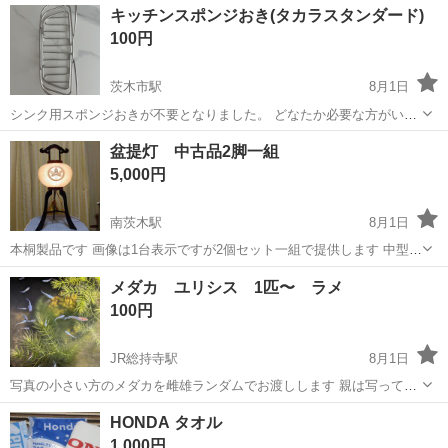
大阪
茨木市
茨木市駅
家庭用品
キッチンスポンジおき(タカラスタンダード)
いたします。
100円
茨木市駅
8月1日
シンク用スポンジおきが不要となりました。 どなたか必要な方がいら
っしゃいましたらお取引できると嬉しいです。 タカラスタンダードの
大阪
茨木市
茨木市駅
家庭用品
盆提灯 中古品2脚一組
ものになります。 新品未使用になります。 宜しくお願いいたします。
5,000円
南茨木駅
8月1日
本桐製品です 画像は1台表示ですが2個セット一組で提供します 中型サ
イズ 幅32cm 高さ67cm
大阪
茨木市
南茨木駅
冠婚葬祭
盆提灯
メダカ ユリシス 1匹〜 ラメ
100円
JR総持寺駅
8月1日
写真の小さい方のメダカを雌雄ランダムでお渡しします 親は写ってい
る大きいメダカです。 お受け渡しの時は容器を持参ください。
大阪
茨木市
JR総持寺駅
家庭用品
ユリシス
HONDA タオル
1,000円