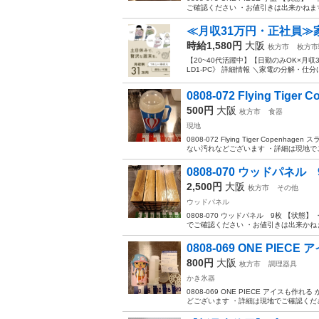
ご確認ください ・お値引きは出来かねます
≪月収31万円・正社員≫
時給1,580円
大阪
枚方市
枚方市
【20~40代活躍中】【日勤のみOK×月
LD1-PC》 詳細情報 ＼家電の分解・仕
0808-072 Flying Tiger C
500円
大阪
枚方市
食器
現地
0808-072 Flying Tiger Cop
ない汚れなどございます ・詳細は現地でご確
0808-070 ウッドパネル 
2,500円
大阪
枚方市
その他
ウッドパネル
0808-070 ウッドパネル 9枚 【
でご確認ください ・お値引きは出来かねま
0808-069 ONE PIECE
800円
大阪
枚方市
調理器具
かき氷器
0808-069 ONE PIECE アイス
どございます ・詳細は現地でご確認くださ