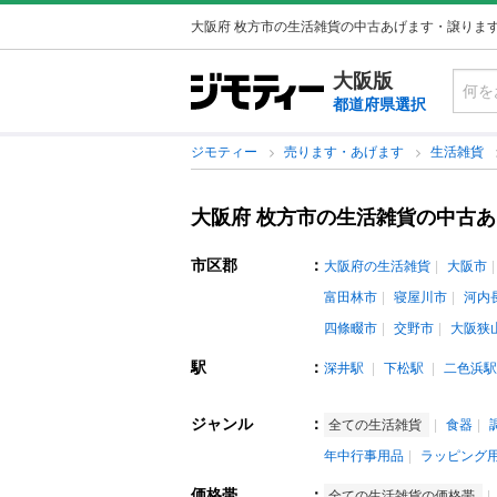
大阪府 枚方市の生活雑貨の中古あげます・譲りま
大阪版
都道府県選択
ジモティー
売ります・あげます
生活雑貨
大阪府 枚方市の生活雑貨の中古
市区郡
：
大阪府の生活雑貨
大阪市
富田林市
寝屋川市
河内
四條畷市
交野市
大阪狭
駅
：
深井駅
下松駅
二色浜駅
ジャンル
：
全ての生活雑貨
食器
年中行事用品
ラッピング
価格帯
：
全ての生活雑貨の価格帯