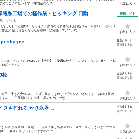
のでご了承願います ※中古品のため...
お気に入り
家電系工場での軽作業・ピッキング 日勤
提携サイト
駅
その他
収31万円可】未経験OK！リサイクル家電の分解作業★土日祝休み！年休123日◎《JA
分け作業／ 使われなくなった冷蔵庫・洗濯機・エアコンな...
お気に入り
更新8月8日
openhagen...
作成8月8日
enhagen スラッシュアイスマグ 3015324 【状態】 ・使用に伴う多少のスレ、キズ、落としきれ
認ください ...
お気に入り
更新8月8日
9枚
作成8月8日
状態】 ・使用に伴う多少のスレ、キズ、落としきれない汚れなどございます ・詳細は現地
すのでご了承願います ※中古品のため、状態...
お気に入り
更新8月8日
 アイスも作れる かき氷器 ...
作成8月8日
も作れる かき氷器 かき氷機 【状態】 ・使用に伴う多少のスレ、キズ、落としきれない汚れな
い ・お値引きは出来かねますのでご...
お気に入り