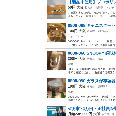
【新品未使用】プロポリ
50円
大阪
枚方市
牧野駅
その他
以前頂きましたが使わなかったので。 
はありません。写真参照） ペット、喫煙
0808-068 キャニスター
100円
大阪
枚方市
家庭用品
キャニスター
0808-068 キャニスターセット 【
でご確認ください ・お値引きは出来かねま
0808-066 SNOOPY 調
300円
大阪
枚方市
食器
現地
0808-066 SNOOPY 調味料入れ
地でご確認ください ・お値引きは出来かね
0808-050 ガラス保存容器
100円
大阪
枚方市
調理器具
現地
0808-050 ガラス保存容器 【状態
確認ください ・お値引きは出来かねますの
≪月収24万円・正社員≫
月給235,000円
大阪
枚方市
津