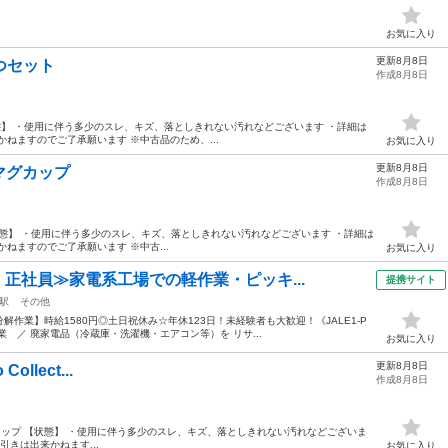
お気に入り
更新8月8日
2つセット
作成8月8日
 【状態】 ・使用に伴う多少のスレ、キズ、落としきれない汚れなどございます ・詳細は
ねますのでご了承願います ※中古品のため、...
お気に入り
更新8月8日
A マグカップ
作成8月8日
カップ 【状態】 ・使用に伴う多少のスレ、キズ、落としきれない汚れなどございます ・詳細は
ねますのでご了承願います ※中古...
お気に入り
・正社員≫家電系工場での軽作業・ピッキ...
提携サイト
駅
その他
解作業】時給1580円◎土日祝休み☆年休123日！未経験者も大歓迎！《JALE1-P
業 ／ 廃家電品（冷蔵庫・洗濯機・エアコン等）を リサ...
お気に入り
更新8月8日
Collect...
作成8月8日
Collection カップ 【状態】 ・使用に伴う多少のスレ、キズ、落としきれない汚れなどございま
引きは出来かねます...
お気に入り