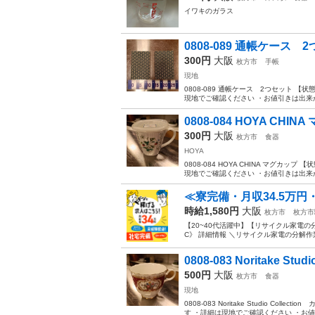
イワキのガラス
0808-089 通帳ケース 
300円
大阪
枚方市
手帳
現地
0808-089 通帳ケース 2つセット
現地でご確認ください ・お値引きは出来か
0808-084 HOYA CHIN
300円
大阪
枚方市
食器
HOYA
0808-084 HOYA CHINA マグ
現地でご確認ください ・お値引きは出来か
≪寮完備・月収34.5万円
時給1,580円
大阪
枚方市
枚方市
【20~40代活躍中】【リサイクル家電の分
C》 詳細情報 ＼リサイクル家電の分解作
0808-083 Noritake Studio 
500円
大阪
枚方市
食器
現地
0808-083 Noritake Studio 
す ・詳細は現地でご確認ください ・お値