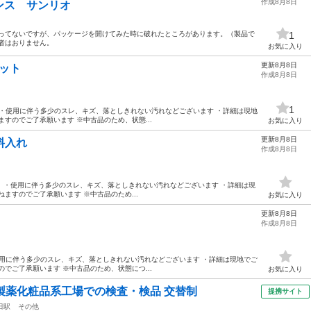
作成8月8日
ンス サンリオ
使ってないですが、パッケージを開けてみた時に破れたところがあります。（製品で
1
者はおりません。
お気に入り
更新8月8日
セット
作成8月8日
1
状態】 ・使用に伴う多少のスレ、キズ、落としきれない汚れなどございます ・詳細は現地
すのでご了承願います ※中古品のため、状態...
お気に入り
更新8月8日
味料入れ
作成8月8日
 【状態】 ・使用に伴う多少のスレ、キズ、落としきれない汚れなどございます ・詳細は現
ますのでご了承願います ※中古品のため...
お気に入り
更新8月8日
作成8月8日
】 ・使用に伴う多少のスレ、キズ、落としきれない汚れなどございます ・詳細は現地でご
でご了承願います ※中古品のため、状態につ...
お気に入り
製薬化粧品系工場での検査・検品 交替制
提携サイト
田駅
その他