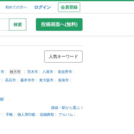
ログイン
会員登録
初めての方へ
投稿画面へ(無料)
検索
人気キーワード
口市
枚方市
茨木市
八尾市
泉佐野市
市
高石市
藤井寺市
東大阪市
泉南市
園駅
路線・駅から選ぶ
ィ
手帳
個人用印鑑
冠婚葬祭
アルバム