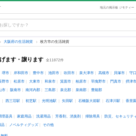
す
地元の掲示板 ジモティー
大阪府の生活雑貨
枚方市の生活雑貨
あげます・譲ります
全11872件
堺市
岸和田市
豊中市
池田市
吹田市
泉大津市
高槻市
貝塚市
守
長野市
松原市
大東市
和泉市
箕面市
柏原市
羽曳野市
門真市
摂津
山市
阪南市
南河内郡
三島郡
泉北郡
泉南郡
豊能郡
西三荘駅
初芝駅
光明池駅
矢田駅
石橋阪大前駅
石津川駅
香里
調理器具
家庭用品
洗濯用品
芳香剤、消臭剤
掃除用具
防災、セキュリテ
用品
ノベルティグッズ
その他
無料