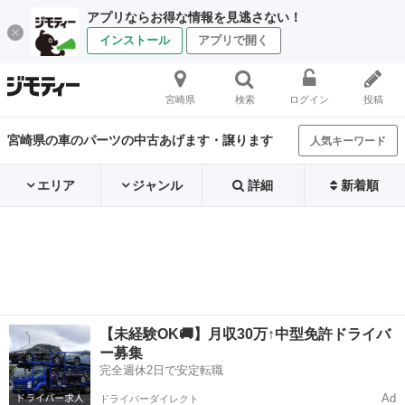
アプリならお得な情報を見逃さない！
インストール
アプリで開く
宮崎県
検索
ログイン
投稿
宮崎県の車のパーツの中古あげます・譲ります
人気キーワード
エリア
ジャンル
詳細
新着順
【未経験OK🚚】月収30万↑中型免許ドライバ
ー募集
完全週休2日で安定転職
Ad
ドライバーダイレクト