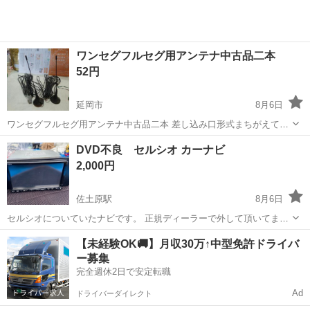
ワンセグフルセグ用アンテナ中古品二本
52円
延岡市
8月6日
ワンセグフルセグ用アンテナ中古品二本 差し込み口形式まちがえて買
いました 磁石になってますので車の鉄の部分にも着きます お使いにな
宮崎
延岡市
外装、車外用品
二本
DVD不良 セルシオ カーナビ
る方がいれば宜しくお願い致しますいなければ処分します
2,000円
佐土原駅
8月6日
セルシオについていたナビです。 正規ディーラーで外して頂いてます
DVD不良です。
宮崎
宮崎市
佐土原駅
カーナビ、テレビ
カーナビ
【未経験OK🚚】月収30万↑中型免許ドライバ
ー募集
完全週休2日で安定転職
Ad
ドライバーダイレクト