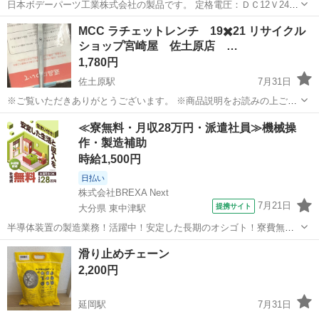
日本ボデーパーツ工業株式会社の製品です。 定格電圧：ＤＣ12Ｖ24Ｖ
定格電流：0.17Ａ（24Ｖ時）消費電力：4.0Ｗ カラー：レンズ（イエロ
宮崎
宮崎市
南宮崎駅
その他
MCC ラチェットレンチ 19✖️21 リサイクル
ー）/LED（イエロー） 主材質：ＳＭＤ LED、アクリル、ABS クロ
ショップ宮崎屋 佐土原店 …
ームメッ...
1,780円
佐土原駅
7月31日
※ご覧いただきありがとうございます。 ※商品説明をお読みの上ご納
得の上でご購入お願い致します 商品名： MCC ラチェットレンチ
宮崎
宮崎市
佐土原駅
メンテナンス用品
≪寮無料・月収28万円・派遣社員≫機械操
19✖️21 状態： 中古品 ※現物ご確認のうえでご判断ください。 ※お値
作・製造補助
ラチェットレンチ
下...
時給1,500円
日払い
株式会社BREXA Next
7月21日
提携サイト
大分県 東中津駅
半導体装置の製造業務！活躍中！安定した長期のオシゴト！寮費無料
★赴任旅費会社負担◎20代～40代の男性活躍中★未経験活躍中！高時
大分
中津市
東中津駅
その他
滑り止めチェーン
給1,500円！《大分県中津市》 人気の工場のお仕事 ◇半導体装置内部
2,200円
のシート製造◇ ＊クリー...
延岡駅
7月31日