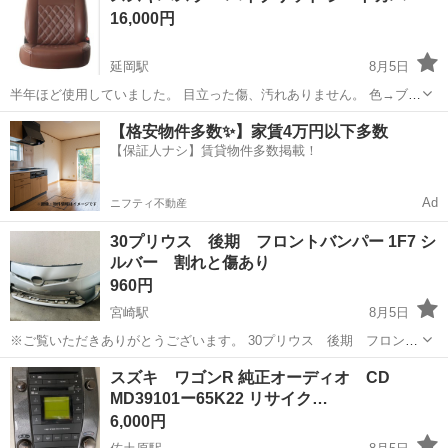
16,000円
ントリー棟だと嬉しいです。
延岡駅
8月5日
半年ほど使用していました。 目立った傷、汚れありません。 色→ブラ
ウン
宮崎
延岡市
延岡駅
内装、インテリア
【格安物件多数✨】家賃4万円以下多数
【保証人ナシ】賃貸物件多数掲載！
Ad
ニフティ不動産
30プリウス 後期 フロントバンパー 1F7 シ
ルバー 割れと傷あり
960円
宮崎駅
8月5日
※ご覧いただきありがとうございます。 30プリウス 後期 フロント
バンパー 1F7 シルバー 割れと傷あり 全ての写真になります。 よろ
宮崎
宮崎市
宮崎駅
外装、車外用品
スズキ ワゴンR 純正オーディオ CD
しくお願いいたします。
MD39101ー65K22 リサイク…
6,000円