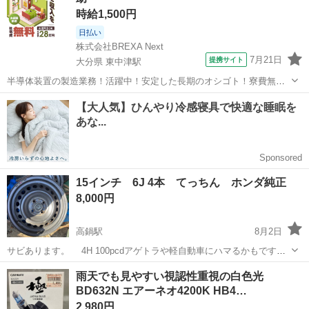
時給1,500円
日払い
株式会社BREXA Next
7月21日
提携サイト
大分県 東中津駅
半導体装置の製造業務！活躍中！安定した長期のオシゴト！寮費無料
★赴任旅費会社負担◎20代～40代の男性活躍中★未経験活躍中！高時
大分
中津市
東中津駅
その他
給1,500円！《大分県中津市》 人気の工場のお仕事 ◇半導体装置内部
のシート製造◇ ＊クリー...
15インチ 6J 4本 てっちん ホンダ純正
8,000円
高鍋駅
8月2日
サビあります。 4H 100pcdアゲトラや軽自動車にハマるかもです。
オフセットはわかりません。 値下げや分割はお答えしません。
宮崎
児湯郡
高鍋駅
タイヤ、ホイール
15インチ
雨天でも見やすい視認性重視の白色光
BD632N エアーネオ4200K HB4…
2,980円