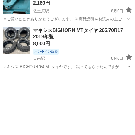
2,180円
佐土原駅
8月6日
※ご覧いただきありがとうございます。 ※商品説明をお読みの上ご納
得の上でご購入お願い致します。 商品名: マキタ ボード用スクリュ
宮崎
宮崎市
佐土原駅
メンテナンス用品
マキタ
マキシスBIGHORN MTタイヤ 265/70R17
ードライバー 6812 状態： 中古 ※現物ご確認の上ご判断くださ
2019年製
い。 ※お値下...
8,000円
オンライン決済
日南駅
8月6日
マキシス BIGHORN764 MTタイヤです。 譲ってもらったんですが、サ
イズ違いで不要になったので 出品します。 2本は６部山程度、 2本は
宮崎
日南市
日南駅
タイヤ、ホイール
BIGHORN
４部山程度です ノークレーム、ノーリターン、ノーキャンセルでお願
いします。 ...