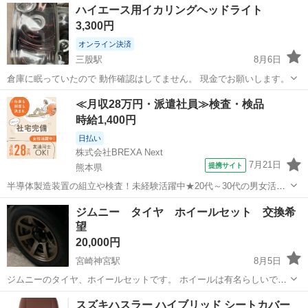
ハイエース用イカリングヘッドライト
3,300円
オンライン決済
三股駅
8月6日
倉庫に眠っていたので 動作確認はしてません。 現金でお願いします。
宮崎
都城市
三股駅
外装、車外用品
イカリング
≪月収28万円・派遣社員≫検査・検品
時給1,400円
日払い
株式会社BREXA Next
7月21日
提携サイト
熊本県
半導体製造装置の組立や検査！未経験活躍中★20代～30代の男女活躍
中★ワンルーム寮完備！赴任旅費会社負担！マイカー通勤OK！無料駐
熊本
その他
ジムニー タイヤ ホイールセット 交換希
車場あり！正社員登用あり！《熊本県菊池郡大津町》 人気の工場のお
望
仕事 ◇半導体製造装置の組立...
20,000円
宮崎神宮駅
8月5日
ジムニーのタイヤ、ホイールセットです。 ホイールは有名らしいで
す。タイヤはノーマルがついてます。 jb23に付けて、はみ出さないホ
宮崎
宮崎市
宮崎神宮駅
タイヤ、ホイール
ホイール
スズキハスラー ハイブリッド シートカバー
イールと交換希望です。 タイヤが使えれば大丈夫ですが、オープンカ