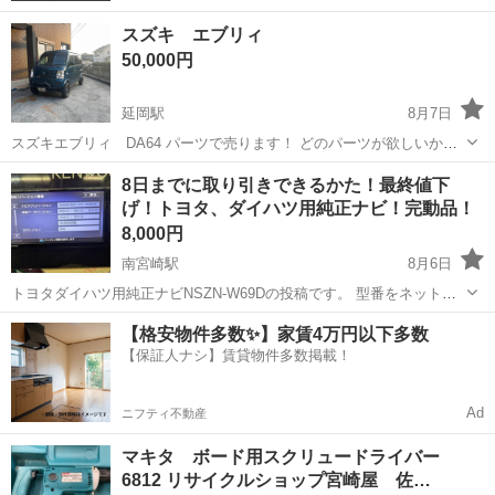
スズキ エブリィ
50,000円
延岡駅
8月7日
スズキエブリィ DA64 パーツで売ります！ どのパーツが欲しいか連
絡下さい！
宮崎
延岡市
延岡駅
外装、車外用品
8日までに取り引きできるかた！最終値下
げ！トヨタ、ダイハツ用純正ナビ！完動品！
8,000円
南宮崎駅
8月6日
トヨタダイハツ用純正ナビNSZN-W69Dの投稿です。 型番をネットで
検索いただけますとスペックの確認できますのでよろしくお願いいた
宮崎
宮崎市
南宮崎駅
カーナビ、テレビ
【格安物件多数✨】家賃4万円以下多数
します。 本体、テレビアンテナ配線、Bluetooth用マイク、メイン配
【保証人ナシ】賃貸物件多数掲載！
線、必要なものは揃っ...
Ad
ニフティ不動産
マキタ ボード用スクリュードライバー
6812 リサイクルショップ宮崎屋 佐…