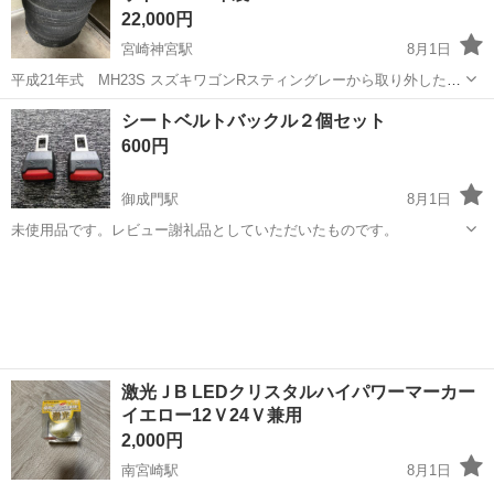
22,000円
宮崎神宮駅
8月1日
平成21年式 MH23S スズキワゴンRスティングレーから取り外した１
４インチタイヤ・ホイール４本セットです。 アルミは社外品でタイヤ
宮崎
宮崎市
宮崎神宮駅
タイヤ、ホイール
ワゴンR
シートベルトバックル２個セット
は155/65/Ｒ14 2022年製のグッドイヤータイヤはまだ使用可能です。
600円
ホイー...
御成門駅
8月1日
未使用品です。レビュー謝礼品としていただいたものです。
宮崎
児湯郡
御成門駅
パーツ
激光ＪB LEDクリスタルハイパワーマーカー
イエロー12Ｖ24Ｖ兼用
2,000円
南宮崎駅
8月1日