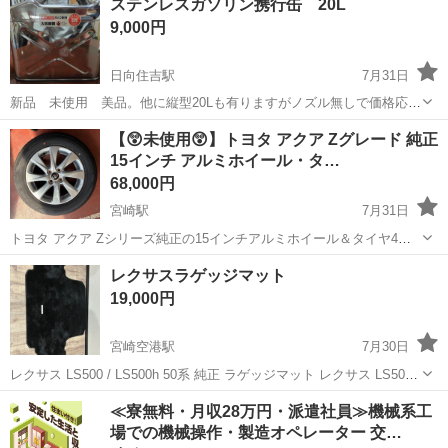
ステンレスガソリン携行缶 20L
9,000円
日向住吉駅
7月31日
新品 未使用 美品。他に縦型20Lも有りますがノズル無しで価格応相
談。気軽にお問い合わせ下さい。
宮崎
宮崎市
日向住吉駅
その他
【😲未使用😲】トヨタ アクア Zグレード 純正
15インチ アルミホイール・タ…
68,000円
宮崎駅
7月31日
トヨタ アクア Zシリーズ純正の15インチアルミホイール＆タイヤ4本
セット【新車外し】（納車前すぐに社外ホイールに交換された不走行
宮崎
宮崎市
宮崎駅
タイヤ、ホイール
15インチ
レクサスラゲッジマット
に近い美品）」です。 納車時に取り外した「新車外し」のため走行は
19,000円
していません。 また、...
宮崎空港駅
7月30日
レクサス LS500 / LS500h 50系 純正 ラゲッジマット レクサス LS50系
純正ラゲッジマットです。 ほとんど使用しておらず、非常にきれいな
宮崎
宮崎市
宮崎空港駅
内装、インテリア
≪寮無料・月収28万円・派遣社員≫機械系工
状態です。 目立つ汚れや傷、破れもなく、美品です。 純正品なら...
場での機械操作・製造オペレーター 交…