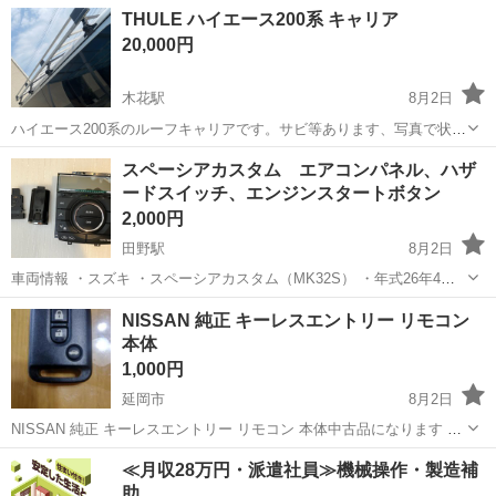
てます。 取りに来て貰える方、もしくは宮崎市内限定で募集します。
宮崎
宮崎市
タイヤ、ホイール
THULE ハイエース200系 キャリア
質問歓迎してます😊 よろしくお願いします！
20,000円
木花駅
8月2日
ハイエース200系のルーフキャリアです。サビ等あります、写真で状態
を確認して頂き、宮崎県木花駅周辺までとりにきてくれる方を優先さ
宮崎
宮崎市
木花駅
キャリア、ラック
スペーシアカスタム エアコンパネル、ハザ
せていただきます。 よろしくおねがいします。
ードスイッチ、エンジンスタートボタン
2,000円
田野駅
8月2日
車両情報 ・スズキ ・スペーシアカスタム（MK32S） ・年式26年4月
エアコンパネル ハザードスイッチ エンジンスタートボタン（プッシュ
宮崎
宮崎市
田野駅
パーツ
スペーシア
NISSAN 純正 キーレスエントリー リモコン
ボタン） 全て純正品です 動作確認済み 田野か清武まで取りに来れる
本体
方のみでお願い...
1,000円
延岡市
8月2日
NISSAN 純正 キーレスエントリー リモコン 本体中古品になります 日
産車用の純正キーレスエントリーリモコン本体です。施錠・解錠およ
宮崎
延岡市
セキュリティ用品
≪月収28万円・派遣社員≫機械操作・製造補
びトランクオープナー機能に対応した3ボタン仕様です。 当方旧車セ
助
ドリックで使ってました ...