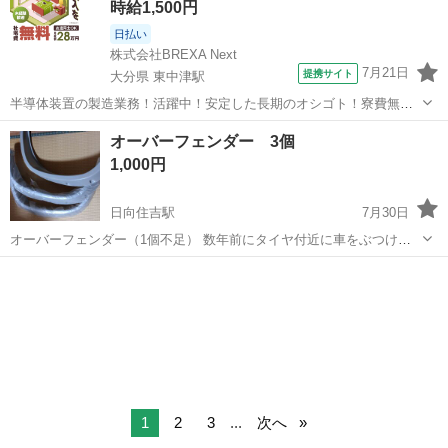
時給1,500円
日払い
株式会社BREXA Next
7月21日
提携サイト
大分県 東中津駅
半導体装置の製造業務！活躍中！安定した長期のオシゴト！寮費無料
★赴任旅費会社負担◎20代～40代の男性活躍中★未経験活躍中！高時
大分
中津市
東中津駅
その他
オーバーフェンダー 3個
給1,500円！《大分県中津市》 人気の工場のお仕事 ◇半導体装置内部
1,000円
のシート製造◇ ＊クリー...
日向住吉駅
7月30日
オーバーフェンダー（1個不足） 数年前にタイヤ付近に車をぶつけて
しまい、1個だけパーツの交換をする際、修理工場から4個セットでの
宮崎
宮崎市
日向住吉駅
パーツ
フェンダー
購入だと言われたので、使用しない3個は貰って保管してました。
00381-001 F...
1
2
3
...
次へ