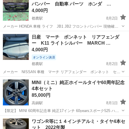
バンパー 自動車 パーツ ホンダ …
仕事 ◇半導体製造装置の組立...
4,000円
都農駅
8月2日
メーカー HONDA 車種 ライフ JB1 JB2 フロントバンパー 現物確認
OK 基本お引取りのみ 中古品ですのでノークレームノーリターンにて
宮崎
児湯郡
都農駅
外装、車外用品
バンパー
日産 マーチ ボンネット リアフェンダ
お願い致します。
ー K11 ライトシルバー MARCH …
4,000円
オンライン決済
都農駅
8月2日
メーカー NISSAN 車種 マーチ リアフェンダー ボンネット セッ
ト 現物確認OK 基本お引取りのみ 現地払いになります 中古品ですので
宮崎
児湯郡
都農駅
外装、車外用品
ボンネット
MINI（ミニ）純正ホイールタイヤ60周年記念
ノークレームノーリターンにてお願い致します。
4本セット
85,000円
高鍋駅
8月1日
【限定】 MINI 60周年記念車 純正17インチ 60yearsスポーク525 ハン
コック 205/45R17 4本セット F55 F56 F57 【本文】 MINI（ミニ）生誕
宮崎
児湯郡
高鍋駅
タイヤ、ホイール
ワゴンR等に１４インチアルミ・タイヤ4本セ
60周年記念の特別仕様車にのみ採用された...
ット 2022年製