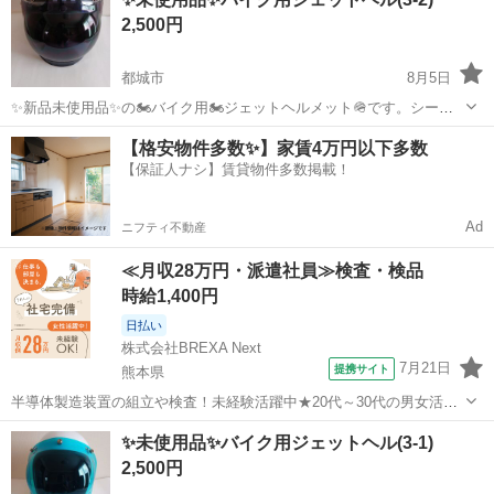
デザインです。
2,500円
都城市
8月5日
✨新品未使用品✨の🏍️バイク用🏍️ジェットヘルメット🪖です。シール
ド付きです。🙇‍♀️サイズはフリーです😌💓
宮崎
都城市
セーフティ、チャイルドシート
ジェット
【格安物件多数✨】家賃4万円以下多数
【保証人ナシ】賃貸物件多数掲載！
Ad
ニフティ不動産
≪月収28万円・派遣社員≫検査・検品
時給1,400円
日払い
株式会社BREXA Next
7月21日
提携サイト
熊本県
半導体製造装置の組立や検査！未経験活躍中★20代～30代の男女活躍
中★ワンルーム寮完備！赴任旅費会社負担！マイカー通勤OK！無料駐
熊本
その他
✨未使用品✨バイク用ジェットヘル(3-1)
車場あり！正社員登用あり！《熊本県菊池郡大津町》 人気の工場のお
2,500円
仕事 ◇半導体製造装置の組立...