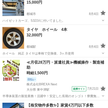
15,000円
━━━━━━━━━━━━━━━━━ ■ ...
都城市
8月4日
ハイゼットカーゴ、S321Vに付いてました。
宮崎
都城市
キャリア、ラック
タイヤ ホイール 4本
32,000円
都城駅
8月4日
ホイール 純正 タイヤは車検で交換後、3ヶ月使用
宮崎
都城市
都城駅
タイヤ、ホイール
≪月収28万円・派遣社員≫機械操作・製造補
助
時給1,500円
日払い
株式会社BREXA Next
7月21日
提携サイト
大分県 東中津駅
半導体装置の製造業務！活躍中！安定した長期のオシゴト！寮費無料
★赴任旅費会社負担◎20代～40代の男性活躍中★未経験活躍中！高時
大分
中津市
東中津駅
その他
【格安物件多数✨】家賃4万円以下多数
給1,500円！《大分県中津市》 人気の工場のお仕事 ◇半導体装置内部