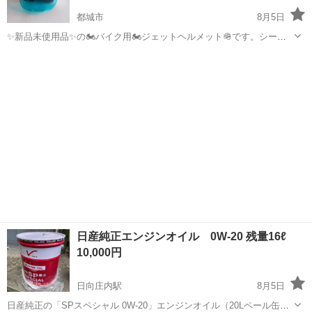
都城市
8月5日
✨新品未使用品✨の🏍️バイク用🏍️ジェットヘルメット🪖です。シール
ド付きです。🙇‍♀️サイズは５８～５９センチです😌💓
宮崎
都城市
セーフティ、チャイルドシート
ジェット
日産純正エンジンオイル 0W-20 残量16ℓ
10,000円
日向庄内駅
8月5日
日産純正の「SPスペシャル 0W-20」エンジンオイル（20Lペール缶）