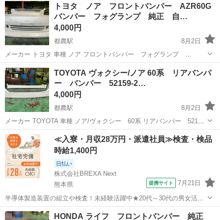
トヨタ ノア フロントバンパー AZR60G
バンパー フォグランプ 純正 自…
4,000円
都農駅
8月2日
メーカー トヨタ 車種 ノア フロントバンパー フォグランプ
AZR60G 現物確認OK 基本お引取りのみ 中古品ですのでノークレーム
宮崎
児湯郡
都農駅
外装、車外用品
バンパー
TOYOTA ヴォクシー/ノア 60系 リアバンパ
ノーリターンにてお願い致します。
ー バンパー 52159-2…
4,000円
都農駅
8月2日
メーカー TOYOTA 車種 ノア/ヴォクシー 60系 リアバンパー 52159-
28410 現物確認OK 基本お引取りのみ 中古品ですのでノークレームノ
宮崎
児湯郡
都農駅
外装、車外用品
バンパー
≪入寮・月収28万円・派遣社員≫検査・検品
ーリターンにてお願い致します。
時給1,400円
日払い
株式会社BREXA Next
7月21日
提携サイト
熊本県
半導体製造装置の組立や検査！未経験活躍中★20代～30代の男女活躍
中★ワンルーム寮完備！赴任旅費会社負担！マイカー通勤OK！無料駐
熊本
その他
HONDA ライフ フロントバンパー 純正
車場あり！正社員登用あり！《熊本県菊池郡大津町》 人気の工場のお