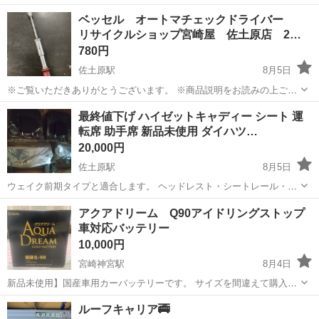
です。 ガソリン車専用の全合成油で、最新規格API SPに適合していま
宮崎
都城市
日向庄内駅
メンテナンス用品
ベッセル オートマチェックドライバー
す。 品番は「KLAPC-00202」で、省燃費性能に優れた低粘度オイルで
リサイクルショップ宮崎屋 佐土原店 2…
す。 ...
780円
佐土原駅
8月5日
※ご覧いただきありがとうございます。 ※商品説明をお読みの上ご納
得の上でご購入お願い致します。 商品名：ベッセル オートマチェッ
宮崎
宮崎市
佐土原駅
メンテナンス用品
ベッセル
最終値下げ ハイゼットキャディー シート 運
クドライバー 状態： 中古 ※現物ご確認の上ご判断ください。 ※お
転席 助手席 新品未使用 ダイハツ…
値下げはご...
20,000円
佐土原駅
8月5日
ウェイク前期タイプと適合します。 ヘッドレスト・シートレール・レ
ールカバー(運転席のみ)付き 配達可能です。
宮崎
宮崎市
佐土原駅
その他
助手席
アクアドリーム Q90アイドリングストップ
車対応バッテリー
10,000円
宮崎神宮駅
8月4日
新品未使用】国産車用カーバッテリーです。 サイズを間違えて購入し
てしまったため、お気持ち値引きでお譲りします。 お乗りの車のバッ
宮崎
宮崎市
宮崎神宮駅
パーツ
アイドリングストップ
ルーフキャリア🚎
テリー型番をご確認の上、ご購入をお願いいたします。