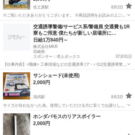
佐土原駅
8月2日
※ご覧いただきありがとうございます。 ※商品説明をお読みの上ご納
得の上でご購入お願い致します。 商品名：雨天でも見やすい視認性重
宮崎
宮崎市
佐土原駅
車のパーツ
ネオ
交通誘導警備/サービス系/警備員 交通費も1R
視の白色光 BD632N エアーネオ4200K HB4 状態： 未使用品 ※現物
寮もご用意 僕たちが新しい居場所に…
ご確認...
日給1万840円～
株式会社MKR
宮崎県
スポンサー：求人ボックス
07月01日
【仕事内容】<職種> 工事現場などの交通誘導 [ア・パ]12交通誘導警
備、サービスその他、警備員 <雇用形態> アルバイト・パート <給与>
アルバイト・パート
サンシェード(未使用)
[ア・パ]1日給10,840円～、2日給12,690円～ 交通費: 一律支給(1日
2,000円
1,0...
清武駅
8月2日
サイズが合わなかった為、使用していただける方に安くでお譲りしま
す。よかったらご連絡お待ちしてます。
宮崎
宮崎市
清武駅
その他
ホンダバモスのリアスポイラー
2,000円