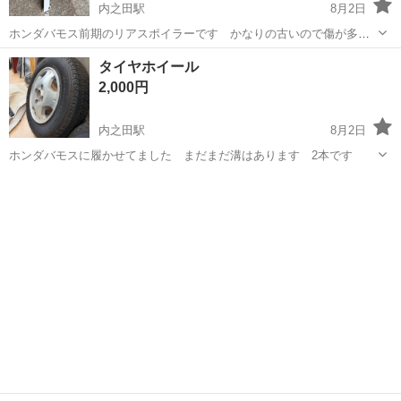
内之田駅
8月2日
ホンダバモス前期のリアスポイラーです かなりの古いので傷が多い
です
宮崎
日南市
内之田駅
外装、車外用品
タイヤホイール
2,000円
内之田駅
8月2日
ホンダバモスに履かせてました まだまだ溝はあります 2本です
宮崎
日南市
内之田駅
タイヤ、ホイール
ホンダバモス