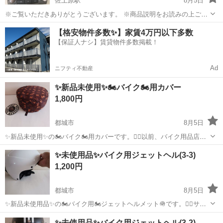
佐土原駅
8月5日
※ご覧いただきありがとうございます。 ※商品説明をお読みの上ご納
得の上でご購入お願い致します。 商品名：スズキ ワゴンR 純正オー
宮崎
宮崎市
佐土原駅
カーオーディオ
ワゴンR
【格安物件多数✨】家賃4万円以下多数
ディオ CD MD39101ー65K22 状態： 中古品 動作未確認 取り外
【保証人ナシ】賃貸物件多数掲載！
し前までは...
Ad
ニフティ不動産
✨新品未使用✨🏍️バイク🏍️用カバー
1,800円
都城市
8月5日
✨新品未使用✨の🏍️バイク🏍️用カバーです。🙇‍♀️以前、バイク用品店で
購入したものです。未開封ですので正確な大きさは分かりませんが、
宮崎
都城市
その他
✨未使用品✨バイク用ジェットヘル(3-3)
Mサイズと表記されていますので普通二輪クラス用かと思われます。
1,200円
都城市
8月5日
✨新品未使用品✨の🏍️バイク用🏍️ジェットヘルメット🪖です。🙇‍♀️サイ
ズは５７～５９センチです😌💓原付き🛵などミニバイクに合う無難な
宮崎
都城市
セーフティ、チャイルドシート
ジェット
✨未使用品✨バイク用ジェットヘル(3-2)