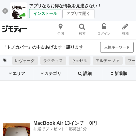
アプリならお得な情報を見逃さない！
インストール
アプリで開く
全国
検索
ログイン
投稿
「トノカバー」の中古あげます・譲ります
人気キーワード
レヴォーグ
ラクティス
ヴェゼル
アルテッツァ
マー
エリア
カテゴリ
詳細
新着順
MacBook Air 13インチ 0円
抽選でプレゼント！応募は1分