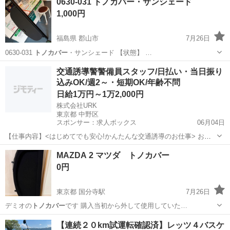
0630-031 トノカバー・サンシェード
1,000円
福島県 郡山市
7月26日
0630-031
トノカバー
・サンシェード 【状態】 …
福島
郡山市
内装、インテリア
トノカバー
交通誘導警警備員スタッフ/日払い・当日振り
込みOK/週2～・短期OK/年齢不問
日給1万円～1万2,000円
株式会社URK
東京都 中野区
スポンサー：求人ボックス
06月04日
【仕事内容】<はじめてでも安心!かんたんな交通誘導のお仕事> お願
いするのは、住宅街の工事現場で車や人を安全に誘導するお仕事で
アルバイト・パート
MAZDA 2 マツダ トノカバー
す。 工事現場といっても、住宅街が多いので、交通量は少なめで落ち
0円
着いた環境。 しかも、複雑な片側交互通行...
東京都 国分寺駅
7月26日
デミオの
トノカバー
です 購入当初から外して使用していた…
東京
国分寺市
国分寺駅
アクセサリー
トノカバー
【連続２０km試運転確認済】レッツ４バスケ