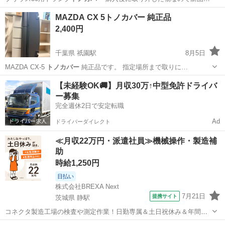
な…
岩手
北上市
北上駅
内装、インテリア
トノカバー
MAZDA CX 5トノカバー 純正品
2,400円
千葉県 祇園駅
8月5日
MAZDA CX-5
トノカバー
純正品です。 指定場所まで取りに…
千葉
木更津市
祇園駅
内装、インテリア
【未経験OK🚚】月収30万↑中型免許ドライバ
ー募集
完全週休2日で安定転職
Ad
ドライバーダイレクト
≪月収22万円・派遣社員≫機械操作・製造補
助
時給1,250円
日払い
株式会社BREXA Next
7月21日
提携サイト
茨城県 静駅
コネクタ製造工場の検査や測定作業！日勤専属＆土日祝休み＆年間休
日128日★クリーンルーム内作業★マイカー通勤OK＆無料駐車場あり
茨城
常陸大宮市
静駅
その他