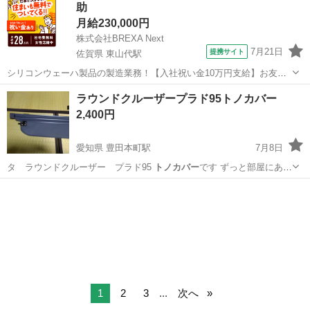
助
月給230,000円
株式会社BREXA Next
7月21日
提携サイト
佐賀県 東山代駅
シリコンウェーハ製品の製造業務！【入社祝い金10万円支給】お友達
やカップルとの応募OK◎年間休日129日＆休出なしでプライベート充
佐賀
伊万里市
東山代駅
その他
ラウンドクルーザープラド95トノカバー
実♪業務はクリーンルームで快適作業◎自社正社員登用制度あり★1食
2,400円
300円～の格安食堂あり！《佐...
愛知県 豊田本町駅
7月8日
タ ラウンドクルーザー プラド95
トノカバー
です ずっと部屋にあり
ました 破れは…
愛知
名古屋市
豊田本町駅
内装、インテリア
1
2
3
...
次へ