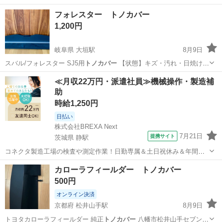
フォレスター トノカバー
1,200円
岐阜県 大垣駅
8月9日
スバル/フォレスター SJ5用
トノカバー
【状態】キズ・汚れ・日焼け有
り …
岐阜
大垣市
大垣駅
内装、インテリア
≪月収22万円・派遣社員≫機械操作・製造補
助
時給1,250円
日払い
株式会社BREXA Next
7月21日
提携サイト
茨城県 静駅
コネクタ製造工場の検査や測定作業！日勤専属＆土日祝休み＆年間休
日128日★クリーンルーム内作業★マイカー通勤OK＆無料駐車場あり
茨城
常陸大宮市
静駅
その他
カローラフィールダー トノカバー
★就業先食堂利用可！日払い制度あり！《茨城県常陸大宮市》 人気の
500円
工場のお仕事 ◇コネクタ製造工...
オンライン決済
京都府 松井山手駅
8月9日
トヨタカローラフィールダー 純正
トノカバー
八幡市松井山手セブンイ