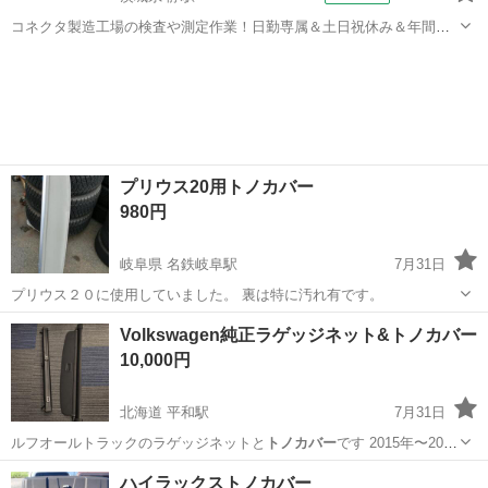
コネクタ製造工場の検査や測定作業！日勤専属＆土日祝休み＆年間休
日128日★クリーンルーム内作業★マイカー通勤OK＆無料駐車場あり
茨城
常陸大宮市
静駅
その他
★就業先食堂利用可！日払い制度あり！《茨城県常陸大宮市》 人気の
工場のお仕事 ◇コネクタ製造工...
プリウス20用トノカバー
980円
岐阜県 名鉄岐阜駅
7月31日
プリウス２０に使用していました。 裏は特に汚れ有です。
岐阜
岐阜市
名鉄岐阜駅
内装、インテリア
汚れ
Volkswagen純正ラゲッジネット&トノカバー
10,000円
北海道 平和駅
7月31日
ルフオールトラックのラゲッジネットと
トノカバー
です 2015年〜2021
年式のゴル…
北海道
札幌市
平和駅
内装、インテリア
ラゲッジネット
ハイラックストノカバー