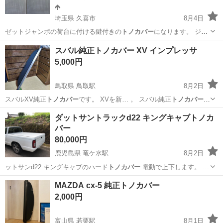
埼玉県 久喜市
8月4日
ゼットジャンボの荷台に付ける鍵付きの
トノカバー
になります。 ジャ
ンボを納車した時…
埼玉
久喜市
外装、車外用品
スバル純正トノカバー XV インプレッサ
5,000円
鳥取県 鳥取駅
8月2日
スバルXV純正
トノカバー
です。 XVを新… 。 スバル純正
トノカバー
XV インプレ…
鳥取
鳥取市
鳥取駅
車のパーツ
ダットサントラックd22 キングキャブトノカ
バー
80,000円
鹿児島県 竜ケ水駅
8月2日
ットサンd22 キングキャブのハード
トノカバー
電動で上下します。 ど
こかの既製品…
鹿児島
鹿児島市
竜ケ水駅
その他
ダットサン
MAZDA cx-5 純正トノカバー
2,000円
富山県 若栗駅
8月1日