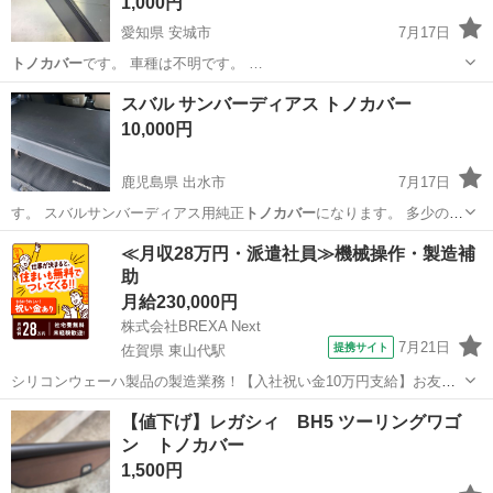
1,000円
愛知県 安城市
7月17日
トノカバー
です。 車種は不明です。 …
愛知
安城市
内装、インテリア
トノカバー
スバル サンバーディアス トノカバー
10,000円
鹿児島県 出水市
7月17日
す。 スバルサンバーディアス用純正
トノカバー
になります。 多少の汚
れはありますが…
鹿児島
出水市
内装、インテリア
トノカバー
≪月収28万円・派遣社員≫機械操作・製造補
助
月給230,000円
株式会社BREXA Next
7月21日
提携サイト
佐賀県 東山代駅
シリコンウェーハ製品の製造業務！【入社祝い金10万円支給】お友達
やカップルとの応募OK◎年間休日129日＆休出なしでプライベート充
佐賀
伊万里市
東山代駅
その他
【値下げ】レガシィ BH5 ツーリングワゴ
実♪業務はクリーンルームで快適作業◎自社正社員登用制度あり★1食
ン トノカバー
300円～の格安食堂あり！《佐...
1,500円