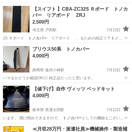
りますが 状態は悪くないと思います〆
長野
駒ヶ根市
小町屋駅
内装、インテリア
トノカバー
【スイフト 】CBA-ZC32S Ｒボード トノカ
バー リアボード ZRJ
2,500円
埼玉県 戸田駅
7月13日
2S Ｒボード
トノカバー
リアボード … るための純正リア
トノカ
バー
です。 - カ…
埼玉
戸田市
戸田駅
内装、インテリア
プリウス50系 トノカバー
4,000円
静岡県 遠州小林駅
7月13日
ハマるかどうか確認OK🙆‍♀️ 純正品だったと思います。
静岡
浜松市
遠州小林駅
車のパーツ
トノカバー
【値下げ】自作 ヴィッツ ベッドキット
4,000円
岐阜県 美濃太田駅
7月12日
います。 開け閉めできますので、
トノカバー
としての機能もございま
す。 当方の…
岐阜
美濃加茂市
美濃太田駅
車のパーツ
トノカバー
≪月収28万円・派遣社員≫機械操作・製造補