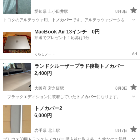
愛知県 上小田井駅
8月8日
トヨタのアルテッツァ用、
トノカバー
です。アルテッツァジータを購
入した際…
愛知
名古屋市
上小田井駅
その他
アルテッツァ
MacBook Air 13インチ 0円
抽選でプレゼント！応募は1分
Ad
くらしノート
ランドクルーザープラド後期トノカバー
2,400円
大阪府 宮之阪駅
8月8日
ブラックエディションに装着していた
トノカバー
になります。 座
席側の布は切ってます…
大阪
枚方市
宮之阪駅
アクセサリー
トノカバー
トノカバー2
6,000円
岩手県 北上駅
8月7日
プリウス30用トランク
トノカバー
購入後に取り外した物なので新品に