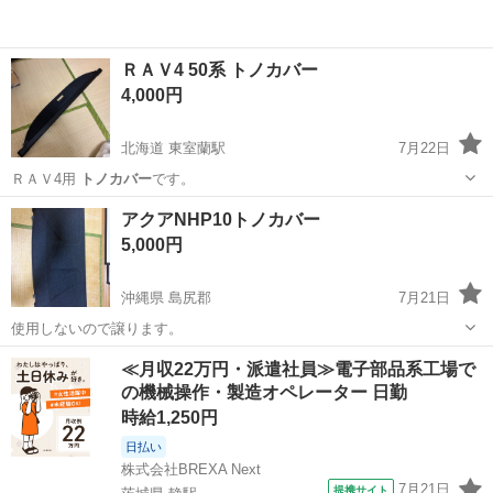
ＲＡＶ4 50系 トノカバー
4,000円
北海道 東室蘭駅
7月22日
ＲＡＶ4用
トノカバー
です。
北海道
室蘭市
東室蘭駅
内装、インテリア
トノカバー
アクアNHP10トノカバー
5,000円
沖縄県 島尻郡
7月21日
使用しないので譲ります。
沖縄
島尻郡
内装、インテリア
≪月収22万円・派遣社員≫電子部品系工場で
の機械操作・製造オペレーター 日勤
時給1,250円
日払い
株式会社BREXA Next
7月21日
提携サイト