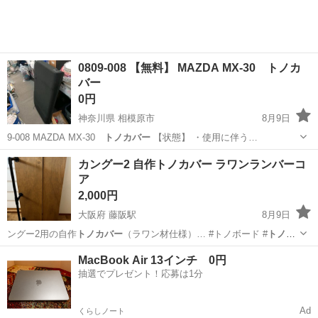
0809-008 【無料】 MAZDA MX-30 トノカ
バー
0円
神奈川県 相模原市
8月9日
9-008 MAZDA MX-30
トノカバー
【状態】 ・使用に伴う…
神奈川
相模原市
内装、インテリア
トノカバー
カングー2 自作トノカバー ラワンランバーコ
ア
2,000円
大阪府 藤阪駅
8月9日
ングー2用の自作
トノカバー
（ラワン材仕様）… #トノボード #
トノカ
バー
#ラゲッジボー…
大阪
枚方市
藤阪駅
内装、インテリア
カングー
MacBook Air 13インチ 0円
抽選でプレゼント！応募は1分
Ad
くらしノート