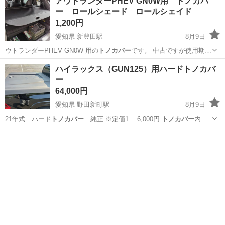
アウトランダーPHEV GN0W用 トノカバ
ー ロールシェード ロールシェイド
1,200円
愛知県 新豊田駅
8月9日
ウトランダーPHEV GN0W 用の
トノカバー
です。 中古ですが使用期間
半年程度で…
愛知
豊田市
新豊田駅
内装、インテリア
PHEV
ハイラックス（GUN125）用ハードトノカバ
ー
64,000円
愛知県 野田新町駅
8月9日
21年式 ハード
トノカバー
純正 ※定価1… 6,000円
トノカバー
内側
には電池式の… ED灯が付属。
トノカバー
の開き状態をダン…
愛知
刈谷市
野田新町駅
外装、車外用品