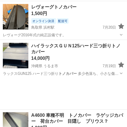
ー
- カラー: …
沖縄
沖縄市
てだこ浦西駅
内装、インテリア
レヴォーグトノカバー
1,500円
オンライン決済
配送可
鳥取県 浜村駅
7月20日
レヴォーグ2016年式の純正設備です。
鳥取
鳥取市
浜村駅
内装、インテリア
レヴォーグ
ハイラックスＧＵＮ125ハード三つ折りトノ
カバー
14,000円
沖縄県 うるま市
7月19日
ラックスGUN125 ハード三つ折り
トノカバー
多少色落ち、小さな傷等
ありますが …
沖縄
うるま市
パーツ
トノカバー
A4600 車種不明 トノカバー ラゲッジカバ
ー 荷台カバー 目隠し プリウス？