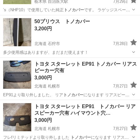
栃木県 自治医大駅
7月29日
’s（NHP10）で使用していた純正
トノカバー
です。 ラゲッジスペース
の荷物を外…
栃木
下野市
自治医大駅
内装、インテリア
50プリウス トノカバー
3,200円
北海道 石狩市
7月28日
多少使用感はありますが、まだまだ使えます！
北海道
石狩市
外装、車外用品
トヨタ スターレット EP91 トノカバー リアス
ピーカー穴有
3,000円
北海道 札幌市
7月27日
EP91より取り外しました、 リア
トノカバー
になります リアスピーカ
ー穴あります…
北海道
札幌市
パーツ
スターレット
トヨタ スターレット EP91 トノカバー リア
スピーカー穴有 ハイマウント穴…
3,000円
北海道 札幌市
7月27日
フレfリミテッドより取り外しました
トノカバー
になります リアスピ