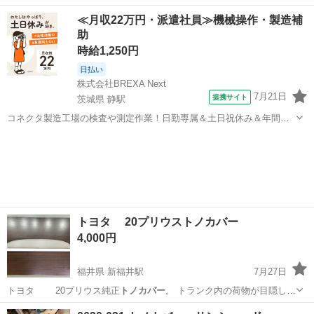
ーカー穴有、希…
北海道
札幌市
パーツ
トノカバー
≪月収22万円・派遣社員≫機械操作・製造補
助
時給1,250円
日払い
株式会社BREXA Next
7月21日
提携サイト
茨城県 静駅
コネクタ製造工場の検査や測定作業！日勤専属＆土日祝休み＆年間休
日128日★クリーンルーム内作業★マイカー通勤OK＆無料駐車場あり
茨城
常陸大宮市
静駅
その他
★就業先食堂利用可！日払い制度あり！《茨城県常陸大宮市》 人気の
工場のお仕事 ◇コネクタ製造工...
トヨタ 20プリウストノカバー
4,000円
福井県 新福井駅
7月27日
トヨタ 20プリウス純正
トノカバー
。 トランク内の荷物が目隠しに
なりま…
福井
福井市
新福井駅
家庭用品
トノカバー