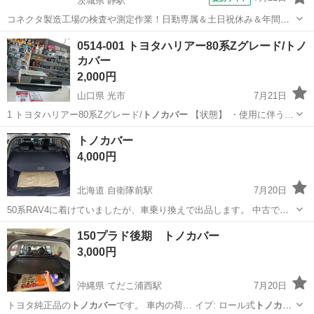
茨城県 静駅
コネクタ製造工場の検査や測定作業！日勤専属＆土日祝休み＆年間休
日128日★クリーンルーム内作業★マイカー通勤OK＆無料駐車場あり
茨城
常陸大宮市
静駅
その他
0514-001 トヨタハリアー80系Zグレード/トノ
★就業先食堂利用可！日払い制度あり！《茨城県常陸大宮市》 人気の
カバー
工場のお仕事 ◇コネクタ製造工...
2,000円
山口県 光市
7月21日
1 トヨタハリアー80系Zグレード/
トノカバー
【状態】 ・使用に伴う…
山口
光市
その他
リユース
トノカバー
4,000円
北海道 自衛隊前駅
7月20日
50系RAV4に着けていましたが、車乗り換えで出品します。 中古です
ので気になる方はご遠慮願います。
北海道
札幌市
自衛隊前駅
内装、インテリア
150プラド後期 トノカバー
3,000円
沖縄県 てだこ浦西駅
7月20日
トヨタ純正品の
トノカバー
です。 車内の荷… イプ: ロール式
トノカバ