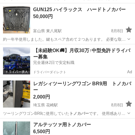
レブンにとり…
京都
八幡市
松井山手駅
アクセサリー
トノカバー
GUN125 ハイラックス ハードトノカバー
50,000円
富山県 東八尾駅
8月8日
約一年半使用しました。鍵もスペア含めて２つあります。 必要な取付
けパーツすべて揃っています。 取りに来ていただける方限定になりま
富山
富山市
東八尾駅
外装、車外用品
【未経験OK🚚】月収30万↑中型免許ドライバ
す。 現地取付け可能です！お手伝いします！
ー募集
ハードトノカバー
完全週休2日で安定転職
Ad
ドライバーダイレクト
レガシィツーリングワゴン BR9用 トノカバ
ー
2,000円
埼玉県 花崎駅
8月8日
ツーリングワゴンBR9に使用していた
トノカバー
です。 使用感ありま
す。
埼玉
久喜市
花崎駅
内装、インテリア
アルテッツァ用トノカバー
レガシィツーリングワゴン
6,500円