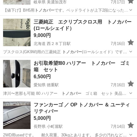
岐阜県 美濃加茂市
7月17日
【値下げ】BH5用
トノカバー
です。ベッドライトが上下2段になった…
岐阜
美濃加茂市
内装、インテリア
トノカバー
三菱純正 エクリプスクロス用 トノカバー
(ロールシェイド）
9,000円
北海道 西２８丁目駅
7月16日
プスクロス(GK9W)用の三菱純正
トノカバー
(ロールシェイド）です。
車両購入…
北海道
札幌市
西２８丁目駅
内装、インテリア
お引取希望❗️80 ハリアー トノカバー ゴミ
箱 セット
トノカバー
6,500円
愛知県 徳重駅
7月16日
津川〜恵那も可能 80 ハリアー
トノカバー
ゴミ箱 セット 美品で
す。 よろ…
愛知
名古屋市
徳重駅
アクセサリー
トノカバー
ファンカーゴ ／ OP トノカバー ＆ ユーティ
リティバー
5,000円
長野県 小町屋駅
7月14日
2WD用usedです。 耐久荷重、30kgとあります。 多少の汚れなどあ