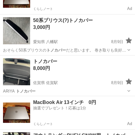
Ad
くらしノート
50系プリウス(?)トノカバー
3,000円
愛知県 八幡駅
8月9日
おそらく50系プリウスの
トノカバー
だと思います。 巻き取りも良好で
比較…
愛知
豊川市
八幡駅
内装、インテリア
トノカバー
8,000円
佐賀県 佐賀駅
8月9日
ARIYA
トノカバー
佐賀
佐賀市
佐賀駅
内装、インテリア
MacBook Air 13インチ 0円
抽選でプレゼント！応募は1分
Ad
くらしノート