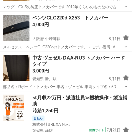
マツダ CX-5の純正
トノカバー
です 2012年くらいのものなので古…
富山
黒部市
若栗駅
内装、インテリア
トノカバー
ベンツGLC220d X253 トノカバー
4,000円
大阪府 中崎町駅
8月1日
メルセデス・ベンツGLC220dの
トノカバー
です。 - モデル番号: A …
大阪
大阪市
中崎町駅
内装、インテリア
中古 ヴェゼル DAA-RU3 トノカバー ハード
タイプ
3,000円
愛知県 勝川駅
8月1日
部品名：Rボード・
トノカバー
車名：ヴェゼル 車両タイプ名：5D…
愛知
春日井市
勝川駅
内装、インテリア
トノカバー
≪月収22万円・派遣社員≫機械操作・製造補
助
時給1,250円
日払い
株式会社BREXA Next
7月21日
提携サイト
茨城県 静駅