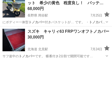
ット 希少の黄色 程度良し！ バッテ…
68,000円
長野県 岡谷駅
7月25日
にボディー一体型
トノカバー
付きバスケットが… です。 ・
トノカバー
も正常動作します…
長野
岡谷市
岡谷駅
スズキ
スズキ キャリィ63 FRPワンオフトノカバー
30,000円
北海道 北見駅
7月24日
サフ途中の
トノカバー
です。 蝶番付き2分割で開閉可能です…
北海道
北見市
北見駅
外装、車外用品
キャリィ