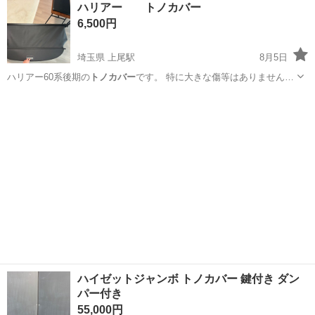
ハリアー トノカバー
★就業先食堂利用可！日払い制度あり！《茨城県常陸大宮市》 人気の
6,500円
工場のお仕事 ◇コネクタ製造工...
埼玉県 上尾駅
8月5日
ハリアー60系後期の
トノカバー
です。 特に大きな傷等はありません…
埼玉
上尾市
上尾駅
内装、インテリア
ハイゼットジャンボ トノカバー 鍵付き ダン
パー付き
55,000円