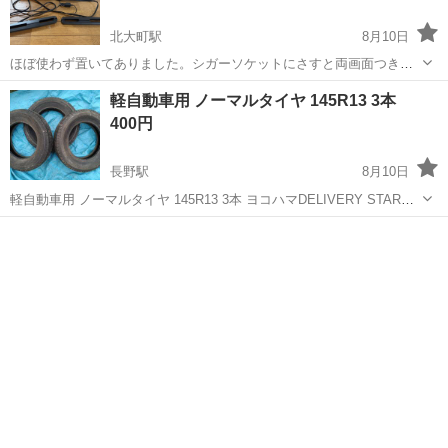
北大町駅
8月10日
ほぼ使わず置いてありました。シガーソケットにさすと両画面つきま
す。 DVDプレイヤーになります。 充電されていれば片側は、外でもみ
長野
大町市
北大町駅
カーナビ、テレビ
軽自動車用 ノーマルタイヤ 145R13 3本
ることができます。
400円
長野駅
8月10日
軽自動車用 ノーマルタイヤ 145R13 3本 ヨコハマDELIVERY STAR
919 145R13 3本 溝あり。ひび割れ無し 長野市稲葉·若里辺りでの引き
長野
長野市
長野駅
タイヤ、ホイール
R13
渡しを希望します。 ...