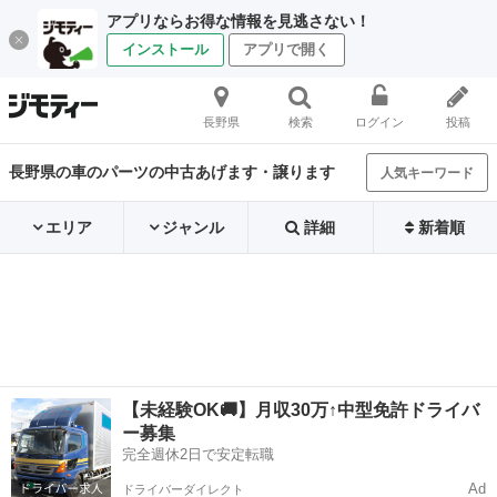
アプリならお得な情報を見逃さない！
インストール
アプリで開く
長野県
検索
ログイン
投稿
長野県の車のパーツの中古あげます・譲ります
人気キーワード
エリア
ジャンル
詳細
新着順
【未経験OK🚚】月収30万↑中型免許ドライバ
ー募集
完全週休2日で安定転職
Ad
ドライバーダイレクト