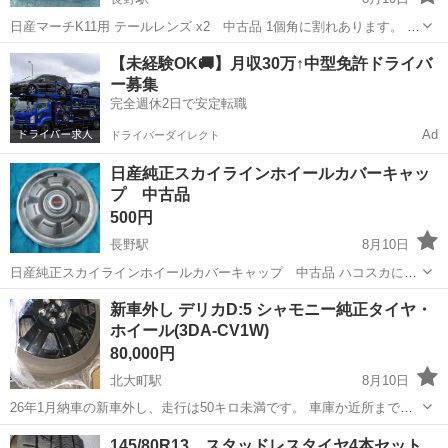
日産マーチK11用 テールレンズ x2 中古品 1個角に割れあります。 1
個全体寸法約16.5cm x 13 奥行約9.5cm ...
長野
長野市
長野駅
パーツ
日産マーチ
【未経験OK🚚】月収30万↑中型免許ドライバ
ー募集
完全週休2日で安定転職
Ad
ドライバーダイレクト
日産純正スカイラインホイールカバーキャッ
プ 中古品
500円
長野駅
8月10日
日産純正スカイラインホイールカバーキャップ 中古品 ハコスカに付
いていたものです。1枚のみ 取り付け部錆びていて状態悪いです。 長
長野
長野市
長野駅
タイヤ、ホイール
ハコスカ
新車外し デリカD:5 シャモニー純正タイヤ・
野市稲葉や若里辺りでの引き渡しを希望し...
ホイール(3DA-CV1W)
80,000円
北大町駅
8月10日
26年1月納車の新車外し、走行は50キロ未満です。 車庫か近所まで取
りに来てもらえると助かります🙏 近場や身体の不自由な方の場合配達
長野
大町市
北大町駅
タイヤ、ホイール
シャモニー
145/80R13 スタッドレスタイヤ4本セット
も考えます。 配送のご相談、値段交渉等お気軽に問い合わせてくださ