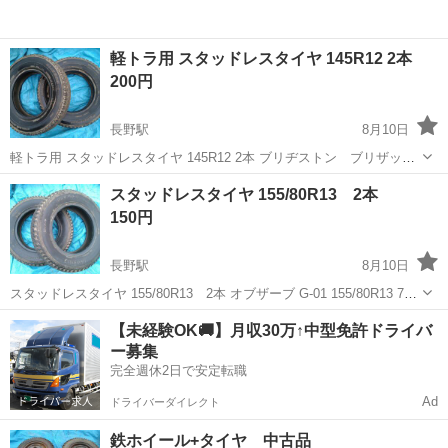
軽トラ用 スタッドレスタイヤ 145R12 2本
200円
長野駅
8月10日
軽トラ用 スタッドレスタイヤ 145R12 2本 ブリヂストン ブリザック
VM-41 145R12 2本 溝少ないです。ひび割れ無し 長野市稲葉·若里辺り
長野
長野市
長野駅
タイヤ、ホイール
R12
スタッドレスタイヤ 155/80R13 2本
での引き渡しを希望します。 ...
150円
長野駅
8月10日
スタッドレスタイヤ 155/80R13 2本 オブザーブ G-01 155/80R13 78Q
2本 溝あり ひび割れ無し 長野市稲葉·若里辺りでの引き渡しを希望し
長野
長野市
長野駅
タイヤ、ホイール
R13
【未経験OK🚚】月収30万↑中型免許ドライバ
ます。 ...
ー募集
完全週休2日で安定転職
Ad
ドライバーダイレクト
鉄ホイール+タイヤ 中古品