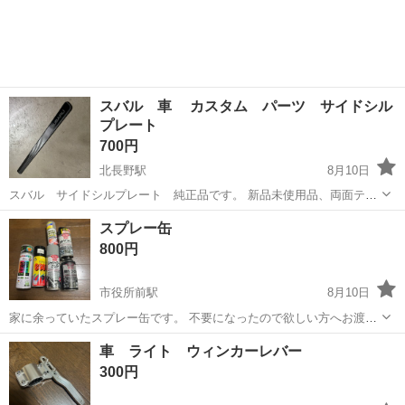
OK！ 人気の工場のお仕事 ◇カーナビゲーション部品の組立◇ ■ 業務
内容 車載用カーナビゲ...
スバル 車 カスタム パーツ サイドシル
プレート
700円
北長野駅
8月10日
スバル サイドシルプレート 純正品です。 新品未使用品、両面テー
プで貼るだけです。 純正カタログでは左右1セットで14000円ほどする
長野
長野市
北長野駅
車のパーツ
カスタム
スプレー缶
ものです。 こちらは片側しかありませんので格安でお譲りします。 品
800円
番はE1017FN000...
市役所前駅
8月10日
家に余っていたスプレー缶です。 不要になったので欲しい方へお渡し
します。 シャーシクリアはほぼ未使用。 耐熱ペイントコートブラック
長野
長野市
市役所前駅
その他
スプレー缶
車 ライト ウィンカーレバー
１本はまだかなり入っています。 他は半分以下と思ってください。
300円