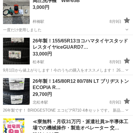
高圧洗浄機 WM-65B
態はいいのでまだまだ使えます！ 【希望取引場所】富士見町近く 【希
3,000円
望取引日時】...
梓橋駅
8月9日
一度だけ使用しました
長野
安曇野市
梓橋駅
その他
26年製！155/65R13ヨコハマタイヤスタッド
レスタイヤiceGUARD7…
33,000円
松本駅
8月9日
9月1日から値上がりします！今のうちの購入をオススメします！ 26年
製！ヨコハマタイヤ スタッドレスタイヤ iceGUARD7 iG70 4本です。
長野
松本市
松本駅
タイヤ、ホイール
タイヤ
26年製！145/80R12 80/78N LT ブリヂストン
iG70は氷上性能、雪上性能、全てにおいてiG60より上になります。
ECOPIA R…
ま...
29,700円
北松本駅
8月9日
26年製です！ BRIDGESTONE エコピアR710 4本セットです。 新品で
す。 タイヤのみになります。 こちらはタイヤラベルのQRコードを故
長野
松本市
北松本駅
タイヤ、ホイール
タイヤ
≪寮無料・月収31万円・派遣社員≫半導体工
意的に消したりしている悪質な非正規ルート品ではなく、QRコードが
場での機械操作・製造オペレーター 交…
ある正...