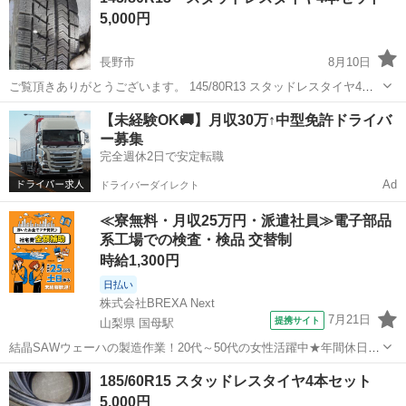
5,000円
い。
長野市
8月10日
ご覧頂きありがとうございます。 145/80R13 スタッドレスタイヤ4本
セットになります。 ホイールセットではありません。 製造年は19年。
長野
長野市
タイヤ、ホイール
R13
【未経験OK🚚】月収30万↑中型免許ドライバ
残溝6～7山 遠方へのお届けは＋料金頂きます。
ー募集
完全週休2日で安定転職
Ad
ドライバーダイレクト
≪寮無料・月収25万円・派遣社員≫電子部品
系工場での検査・検品 交替制
時給1,300円
日払い
株式会社BREXA Next
7月21日
提携サイト
山梨県 国母駅
結晶SAWウェーハの製造作業！20代～50代の女性活躍中★年間休日
120日＆土日祝休み！クリーンルーム内でのお仕事！日払い制度利用可
山梨
国母駅
その他
185/60R15 スタッドレスタイヤ4本セット
◎正社員登用制度あり！マイカー通勤可！《山梨県中巨摩郡昭和町》
5,000円
人気の工場のお仕事 ◇結晶...