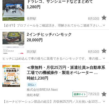
ドラレコ、サンシェードなどまとめて
却のため、出品致します。
1,280円
長野駅
8月10日
【必ず‼️】プロフィールをご確認頂き、理解されてからご連絡下さい。
プロフ未確認の方からの、お問い合わせが多くあります。 ご確認頂け
長野
長野市
長野駅
その他
2インチヒッチハンモック
て無いと判断した場合は、コチラからの返信は一切致しません。 スム
28,000円
ーズにお取り引きを行いたい...
田沢駅
8月10日
ヒッチにはめ込んで車の後ろに装着できるハンモックです。 車の後ろ
で最高のチルタイム！ キャンプやアウトドアの合間にリラックス！ 晴
長野
安曇野市
田沢駅
その他
≪寮無料・月収25万円・派遣社員≫自動車系
れた日には景色を楽しみながらゆっくりとした時間を過ごせます。 ど
工場での機械操作・製造オペレーター …
んな車にもつきます！ ラングラ...
時給1,230円
日払い
株式会社BREXA Next
7月21日
提携サイト
南松本駅
【カーナビゲーション部品の組立】月収例25万円／入社祝い金10万
円！／うれしい土日祝休み★年間休日125日／稼げる夜勤専属！日払い
長野
松本市
南松本駅
その他