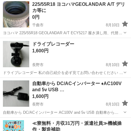
長野
長野市
北長野駅
車のパーツ
225/55R18 ヨコハマGEOLANDAR A/T デリ
に載せてありますのでご確認ください。
カ等に
0円
千曲市
8月10日
ヨコハマ 225/55R18 GEOLANDAR A/T ECY5217 履き潰し用、代替
用、花壇、捨てタイヤ等に活用ください。 現物優先 確認後決めてくだ
長野
千曲市
タイヤ、ホイール
GEOLANDAR
ドライブレコーダー
さい。 引き渡し後はノークレーム、ノーリターンにて。 デリカD5...
1,600円
長野市
8月10日
ドライブレコーダー 私の自己紹介を必ず見てお問い合わせください 動
作確認済み （SDカードを入れ録画、再生）など 付属品 本体 取付
長野
長野市
その他
sdカード
自動車から DC/ACインバーター ♦️AC100V
台、シガー電源アダプター ｓｄカードはご用意ください ほとんど使用
and 5v USB …
していませ...
1,600円
長野市
8月10日
自動車から DC/ACインバーター AC100V and 5v USB 自動車から
AC100V and 5v USB DC/ACインバーター 5つの保護回路を搭載(低電
長野
長野市
その他
USB
≪寮無料・月収31万円・派遣社員≫機械操
圧入力保護/高電圧入力保護/出力過負荷保...
作・製造補助