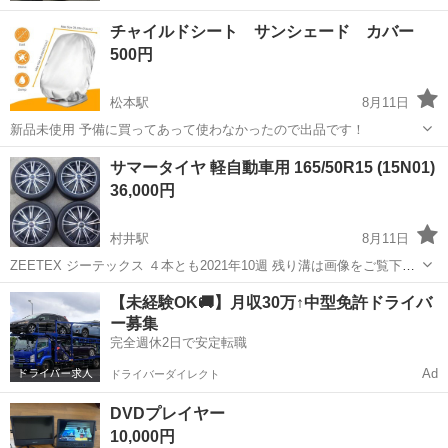
チャイルドシート サンシェード カバー
500円
松本駅
8月11日
新品未使用 予備に買ってあって使わなかったので出品です！
長野
松本市
松本駅
セーフティ、チャイルドシート
サマータイヤ 軽自動車用 165/50R15 (15N01)
36,000円
村井駅
8月11日
ZEETEX ジーテックス ４本とも2021年10週 残り溝は画像をご覧下さ
い ホイールサイズ 15インチ5.0J オフセット+46 PCD100-4H ハブ穴径
長野
松本市
村井駅
タイヤ、ホイール
軽自動車
【未経験OK🚚】月収30万↑中型免許ドライバ
67mm (実測値) 全てのメーカーに適合します タイヤの...
ー募集
完全週休2日で安定転職
Ad
ドライバーダイレクト
DVDプレイヤー
10,000円