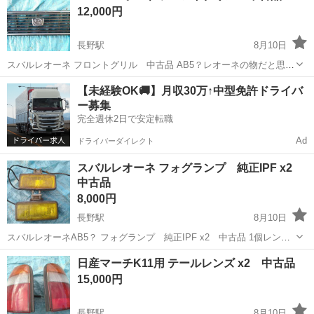
12,000円
長野駅
8月10日
スバルレオーネ フロントグリル 中古品 AB5？レオーネの物だと思い
ます。傷や汚れあります。 寸法約69cm x 21.5 奥行約6cm ...
長野
長野市
長野駅
パーツ
フロントグリル
【未経験OK🚚】月収30万↑中型免許ドライバ
ー募集
完全週休2日で安定転職
Ad
ドライバーダイレクト
スバルレオーネ フォグランプ 純正IPF x2
中古品
8,000円
長野駅
8月10日
スバルレオーネAB5？ フォグランプ 純正IPF x2 中古品 1個レンズ
割れています。 1個全体寸法約24cm x 29 x 20 ...
長野
長野市
長野駅
外装、車外用品
フォグランプ
日産マーチK11用 テールレンズ x2 中古品
15,000円
長野駅
8月10日