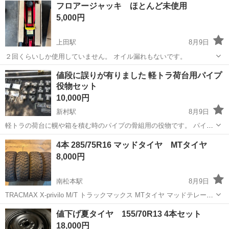
長野
茅野市
茅野駅
その他
フロアージャッキ ほとんど未使用
赴任旅費会社負担★嬉しい無料送迎◎正社員登用制度あり！マイカー
5,000円
通勤OK！無料駐車場完備！《長野県茅...
上田駅
8月9日
２回くらいしか使用していません。 オイル漏れもないです。
長野
上田市
上田駅
メンテナンス用品
値段に誤りが有りました 軽トラ荷台用パイプ
役物セット
10,000円
新村駅
8月9日
軽トラの荷台に幌や箱を積む時のパイプの骨組用の役物です。 パイプ
は31.8の単管を想定していましたので、必要分別にお買い求めくださ
長野
松本市
新村駅
パーツ
荷台
4本 285/75R16 マッドタイヤ MTタイヤ
い。
8,000円
南松本駅
8月9日
TRACMAX X-privilo M/T トラックマックス MTタイヤ マッドテレーン
285/75R16 LT 121/118Q 2022年製造 4本 エア漏れありません。 溝の間
長野
松本市
南松本駅
タイヤ、ホイール
値下げ夏タイヤ 155/70R13 4本セット
に細かいヒビが有ります。 残り...
18,000円