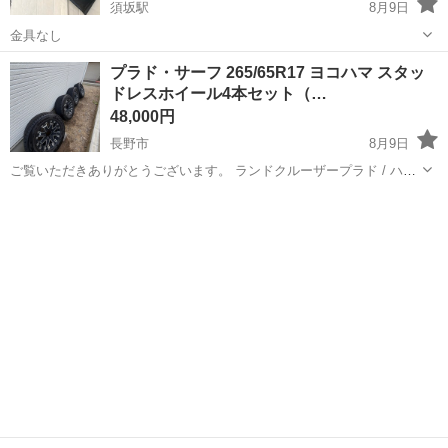
須坂駅
8月9日
金具なし
長野
上高井郡
須坂駅
外装、車外用品
スープラ
プラド・サーフ 265/65R17 ヨコハマ スタッ
ドレスホイール4本セット（…
48,000円
長野市
8月9日
ご覧いただきありがとうございます。 ランドクルーザープラド / ハイ
ラックスサーフ等に適合するスタッドレスタイヤ＆アルミホイール4本
長野
長野市
タイヤ、ホイール
セットです。ナットも付属いたします。 【タイヤ】 ・メーカー：ヨコ
ハマ iceGUARD G...