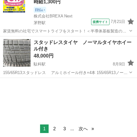
時給1,300円
日払い
株式会社BREXA Next
7月21日
提携サイト
茅野駅
家賃無料の社宅でスマートライフをスタート！＜半導体基板製造の機
械操作・検査＞ランチ代もかからないオトクな職場◎／稼ぎもしっか
長野
茅野市
茅野駅
その他
スタッドレスタイヤ ノーマルタイヤホイー
り！月収例31万円／長野県茅野市 半導体基板の製造・検査 クリーンル
ル付き
ーム内で、半導体基板の製造や検...
48,000円
駄科駅
8月9日
155/65R13スタッドレス アルミホイール付き×4本 155/65R13ノーマ
ルタイヤアルミホイール付き×4 夏用、冬用セット販売 使用期間は
長野
飯田市
駄科駅
タイヤ、ホイール
どちらも2ヶ月位しか履いておりません。 室内暗所保管。 側面ひび割
れ無し。...
1
2
3
...
次へ