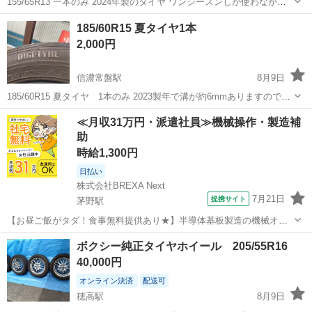
155/65R13 一本のみ 2024年製のタイヤ ワンシーズンしか使わなかっ
たのでまだまだ使えると思います。
長野
大町市
信濃常盤駅
タイヤ、ホイール
R13
185/60R15 夏タイヤ1本
2,000円
信濃常盤駅
8月9日
185/60R15 夏タイヤ 1本のみ 2023製年で溝が約6mmありますのでま
だまだ使えると思います。
長野
大町市
信濃常盤駅
タイヤ、ホイール
≪月収31万円・派遣社員≫機械操作・製造補
助
時給1,300円
日払い
株式会社BREXA Next
7月21日
提携サイト
茅野駅
【お昼ご飯がタダ！食事無料提供あり★】半導体基板製造の機械オペ
レーターや検査作業！未経験活躍中★カップル＆友達同士の応募OK！
長野
茅野市
茅野駅
その他
ボクシー純正タイヤホイール 205/55R16
赴任旅費会社負担★嬉しい無料送迎◎正社員登用制度あり！マイカー
40,000円
通勤OK！無料駐車場完備！《長野県茅...
オンライン決済
配送可
穂高駅
8月9日