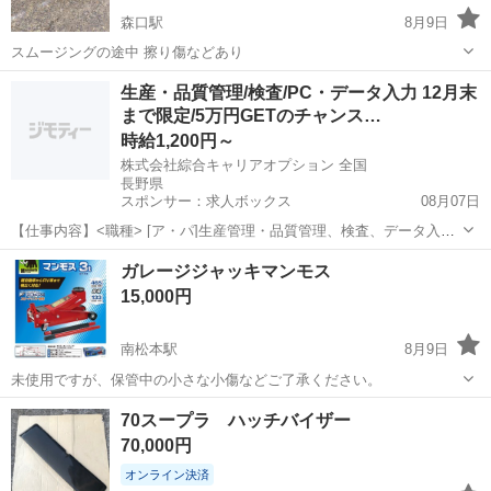
森口駅
8月9日
スムージングの途中 擦り傷などあり
長野
東筑摩郡
森口駅
外装、車外用品
生産・品質管理/検査/PC・データ入力 12月末
まで限定/5万円GETのチャンス…
時給1,200円～
株式会社綜合キャリアオプション 全国
長野県
スポンサー：求人ボックス
08月07日
【仕事内容】<職種> [ア・パ]生産管理・品質管理、検査、データ入
力、タイピング(PC・パソコン・インターネット) <雇用形態> アルバ
アルバイト・パート
ガレージジャッキマンモス
イト・パート <給与> [ア・パ]時給1,200円～ 交通費:一部支給 日払い
15,000円
OK!/ ご紹介...
南松本駅
8月9日
未使用ですが、保管中の小さな小傷などご了承ください。
長野
松本市
南松本駅
車のパーツ
70スープラ ハッチバイザー
70,000円
オンライン決済