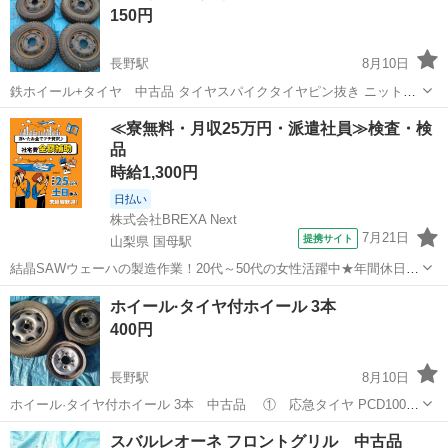
150円
長野駅
8月10日
鉄ホイール+タイヤ 中古品 タイヤスパイクタイヤピン抜き ニットー
6.15-13 鉄ホイール 4穴 ピッチ約140mm 錆かなり多いです。特に
長野
長野市
長野駅
タイヤ、ホイール
ホイール
≪寮無料・月収25万円・派遣社員≫検査・検
裏側ひどいです。 廃車に履かせるなどにいかがでし...
品
時給1,300円
日払い
株式会社BREXA Next
7月21日
提携サイト
山梨県 国母駅
結晶SAWウェーハの製造作業！20代～50代の女性活躍中★年間休日
120日＆土日祝休み！クリーンルーム内でのお仕事！日払い制度利用可
山梨
国母駅
その他
ホイール·タイヤ付ホイール 3本
◎正社員登用制度あり！マイカー通勤可！《山梨県中巨摩郡昭和町》
400円
人気の工場のお仕事 ◇結晶...
長野駅
8月10日
ホイール·タイヤ付ホイール 3本 中古品 ① 応急タイヤ PCD100
T105/70D14 未使用 ② スタッドレスタイヤ ガーデックス465i
長野
長野市
長野駅
タイヤ、ホイール
ホイール
スバルレオーネ フロントグリル 中古品
175/65R14 鉄ホイール 5J-14インチ...