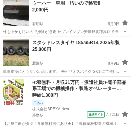
ウーハー 車用 汚いので格安‼️
2,000円
有明駅
8月9日
外も中かも汚いので掃除が必要 セブンイレブン安曇野北穂高店で待ち
合わせ
長野
安曇野市
有明駅
カーオーディオ
格安
スタッドレスタイヤ 185/65R14 2025年製
25,000円
北殿駅
8月9日
車両乗換にともない出品します。 モビリオスパイク(GK1)にて使用し
ていました。 【購入時期】 ホイール:2017年10月に購入し9シーズン使
長野
上伊那郡
北殿駅
タイヤ、ホイール
≪寮無料・月収31万円・派遣社員≫電子部品
用 タイヤ:2025年11月に購入し、冬季1シーズン使用。 【サイズ】 ホ
系工場での機械操作・製造オペレーター…
イール:...
時給1,300円
日払い
株式会社BREXA Next
7月21日
提携サイト
茅野駅
【お昼ご飯がタダ！食事無料提供あり★】半導体基板製造の機械オペ
レーターや検査作業！未経験活躍中★カップル＆友達同士の応募OK！