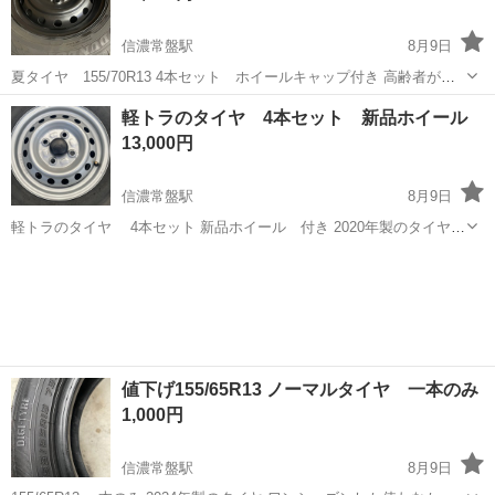
信濃常盤駅
8月9日
夏タイヤ 155/70R13 4本セット ホイールキャップ付き 高齢者が使
用していたので2023年製のタイヤなんですが総走行距離は8,000キロで
長野
大町市
信濃常盤駅
タイヤ、ホイール
夏タイヤ
軽トラのタイヤ 4本セット 新品ホイール
した。まだまだ使えると思います 溝も写真で確認して下さい。 完全室
13,000円
内保管し...
信濃常盤駅
8月9日
軽トラのタイヤ 4本セット 新品ホイール 付き 2020年製のタイヤ
溝は写真で確認してください
長野
大町市
信濃常盤駅
タイヤ、ホイール
軽トラ
値下げ155/65R13 ノーマルタイヤ 一本のみ
1,000円
信濃常盤駅
8月9日