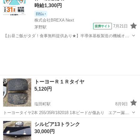
時給1,300円
日払い
株式会社BREXA Next
7月21日
提携サイト
茅野駅
【お昼ご飯がタダ！食事無料提供あり★】半導体基板製造の機械オペ
レーターや検査作業！未経験活躍中★カップル＆友達同士の応募OK！
長野
茅野市
茅野駅
その他
赴任旅費会社負担★嬉しい無料送迎◎正社員登用制度あり！マイカー
通勤OK！無料駐車場完備！《長野県茅...
トーヨーＲ１Ｒタイヤ
5,120円
塩田町駅
8月9日
トーヨータイヤ2本 255/35R/182018 1本ビードが傷あり エアー漏れ
はありませんでした。
長野
上田市
塩田町駅
タイヤ、ホイール
シルビア13トランク
30,000円