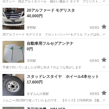
ボクシー 純正アルミホイール 細かい傷あり タイヤ ブリジスト
ン トランザ 205/55R16 2020年40週製造 残り溝 センター部分
長野
安曇野市
穂高駅
タイヤ、ホイール
20アルファード モデリスタ
約4ｍｍ サイド2から3ｍｍ パンクなし 細かいひび割れあり
40,000円
茅野駅
8月9日
20アルファード モデリスタ フロントバンパー＆グリル フォグは社外
品 バンパー下をぶつけてしまい他のバンパーに交換した為出品いたし
長野
茅野市
茅野駅
外装、車外用品
自動車用フルセグアンテナ
ます。 助手席側は割れて３枚目の画像の状態になっています。 ５枚目
0円
の画像は取り付けている...
市田駅
8月9日
予備で付いていましたが同じ向き？のような気がします
長野
下伊那郡
市田駅
アクセサリー
自動車
スタッドレスタイヤ ホイール4本セット
17,600円
すずらんの里駅
8月9日
ジムニーJB23Wで使っていたものです。 【サイズ】175/80R16 【傷な
どの状態】とくに目立った傷はありません。 【アピールポイント】状
長野
茅野市
すずらんの里駅
タイヤ、ホイール