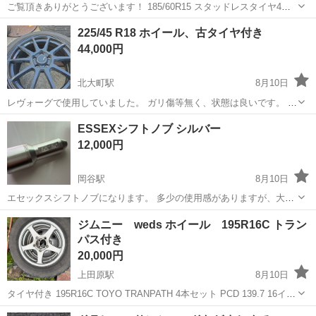
ご覧頂きありがとうございます！ 185/60R15 スタッドレスタイヤ4本
セットになります。 ホイールセットではありません。 製造年は21年。
長野
長野市
タイヤ、ホイール
スタッドレスタイヤ
225/45 R18 ホイール、古タイヤ付き
残溝 5～6山 遠方への配送は＋料金かかります。
44,000円
北大町駅
8月10日
レヴォーグで使用していました。 ガリ傷等無く、状態は良いです。 タ
イヤはあまり溝無いので、オマケ程度に考えてください。
長野
大町市
北大町駅
タイヤ、ホイール
ESSEXシフトノブ シルバー
12,000円
岡谷駅
8月10日
エセックスシフトノブになります。 多少の使用感がありますが、大き
な傷や汚れ等はございません。状態は画像からお願い致します。 中古
長野
岡谷市
岡谷駅
内装、インテリア
ジムニー weds ホイール 195R16C トラン
品になりますのでご理解頂ける方よろしくお願い致します。 楽天市場
パス付き
新品参考価格26000円
20,000円
上田原駅
8月10日
タイヤ付き 195R16C TOYO TRANPATH 4本セット PCD 139.7 16イン
チ 5.5J +20 溝はまだあります！ JB23 5型に履いていました。 車両売
長野
上田市
上田原駅
タイヤ、ホイール